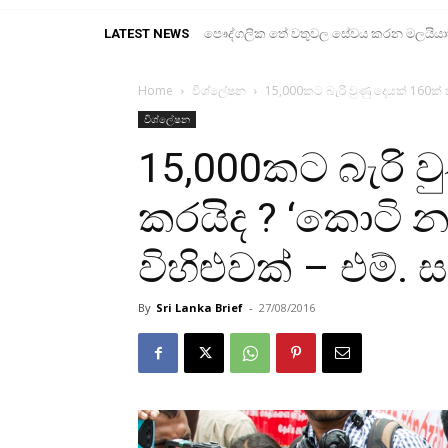
LATEST NEWS
පෞද්ගලික තේ වතුවල සේවය කරන මලයියාහ ද
Home
විශ්ලේෂන
15,000කට බැරි වුණු දෙයක් 160ක් ක
විශ්ලේෂන
15,000කට බැරි ව
කරයිද ? ‘කොටි න
විහිළුවක් – එම්. 
By
Sri Lanka Brief
-
27/08/2016