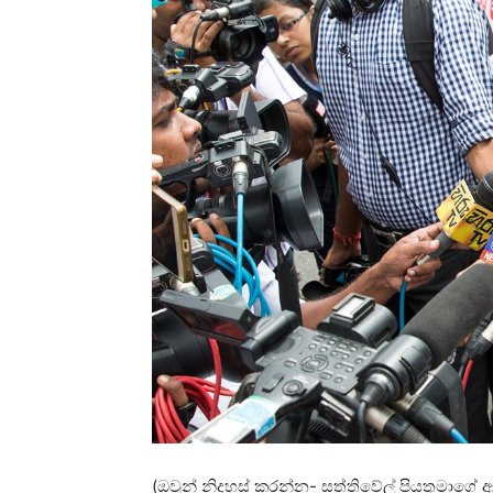
(ඔවුන් නිදහස් කරන්න- සත්තිවේල් පියතුමාග