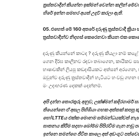
ත්‍රස්තවාදීන් කියන්න ඉක්මන් වෙන්න කලින් මේ
හිරේ ඉන්න සමහර අයත් උදව් කරලා ඇති
.
05. එහෙත් මේ 160 අතරේ දරුණු ත්‍රස්තවාදී ක්‍
ත්‍රස්තවාදීන්ව නිදහස් කෙරෙනවා කියන එක ක
දරුණු කියන්නේ කාටද ? දරුණු කියලා නම් කළේ ක
ගෙන දීර්ඝ කාලීනව රඳවා තබාගෙන, කායිකව ස
භාෂාවකින් ලියපු කඩදාසියකට අත්සන් අරගෙන,
ඔවුන්ව දරුණු ත්‍රස්තවාදීන් හැටියට හංවඩු ග
මං උදාහරණ දෙකක් දෙන්නම්.
අපි දන්න තොරතුරු අනුව, ලක්ෂ්මන් කදිරගාමර්
තියෙන්නෙ ඒ අසල පිහිඹියා ගහක අත්තක් කපපු
හෝ LTTEය එක්ක මොනම සම්බන්ධයක්වත් නැහැ. ඒ
ඝාතනය කිරීම සදහා බෝම්බ පිපිරවීම ගැන නඩු 
ඉන්නෙ තමන්ගෙ ජීවිත කාලෙ අත් අඩංගුට පත්වෙ