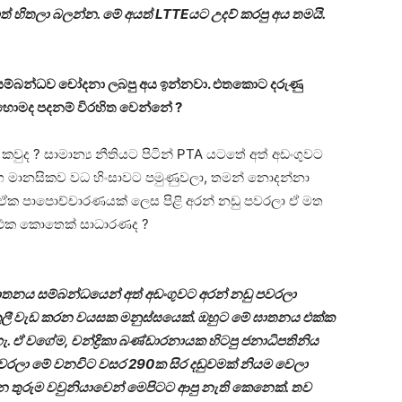
වාත් හිතලා බලන්න. මේ අයත් LTTEයට උදව් කරපු අය තමයි.
රියා සම්බන්ධව චෝදනා ලබපු අය ඉන්නවා. එතකොට දරුණු
ොහොමද පදනම් විරහිත වෙන්නේ ?
වුද ? සාමාන්‍ය නීතියට පිටින් PTA යටතේ අත් අඩංගුවට
හ මානසිකව වධ හිංසාවට පමුණුවලා, තමන් නොදන්නා
 ඒක පාපොච්චාරණයක් ලෙස පිළි අරන් නඩු පවරලා ඒ මත
හන එක කොතෙක් සාධාරණද ?
 ඝාතනය සම්බන්ධයෙන් අත් අඩංගුවට අරන් නඩු පවරලා
 කුලී වැඩ කරන වයසක මනුස්සයෙක්. ඔහුට මේ ඝාතනය එක්ක
 වගේම, චන්ද්‍රිකා බණ්ඩාරනායක හිටපු ජනාධිපතිනිය
පවරලා මේ වනවිට වසර 290ක සිර දඬුවමක් නියම වෙලා
න තුරුම වවුනියාවෙන් මෙපිටට ආපු නැති කෙනෙක්. තව