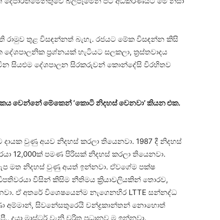
ති දෙපාර්තමේන්තුවේ බලපෑමෙන් පිට අධිකරණයට මේ නිසා
ති රාමුව තුළ විසඳන්නත් බැහැ. රජයට මේක විසඳන්න කිසි
 දේශපාලනික ප්‍රශ්නයක් හැටියට සලකලා, ත්‍රස්තවාදය
ටින සියළුම දේශපාලන සිරකරුවන් කොන්දේසි විරහිතව
ර්කය වෙන්නේ මේකෙන් ‘කොටි නිදහස් වෙනවා’ කියන එක.
දායක වුණු අයව නිදහස් කරලා තියෙනවා. 1987 දී නිදහස්
වරයා 12,000ක් පමණ පිරිසක් නිදහස් කරලා තියෙනවා.
 ඇප මත නිදහස් වුණු අයත් ඉන්නවා. ඒවගේම පක්ෂ
ිවරයා විසින් කිසිම නීතිමය ක්‍රියාවලියකින් තොරව,
්නවා. ඒ අතරේ විශෙෂයෙන්ම නැගෙනහිර LTTE සන්නද්ධ
 අම්මාන්, සිවනේසතුරෙයි චන්ද්‍රකාන්තන් නොහොත්
, දයා මාස්ටර් වැනි චරිත ප්‍රධානව ම ඉන්නවා.