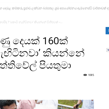
ෙමළ කම්කරු ප්‍රජාව ලක්වන බරපතල ශ්‍රම අපයෝජනය ඇම්නෙස්ටි වාර්තාවක් ද
රයිද ? ‘කොටි නැඟිටිනවා’ කියන්නේ විහිළුවක් –...
ුණු දෙයක් 160ක්
ැඟිටිනවා’ කියන්නේ
සත්තිවේල් පියතුමා
1085