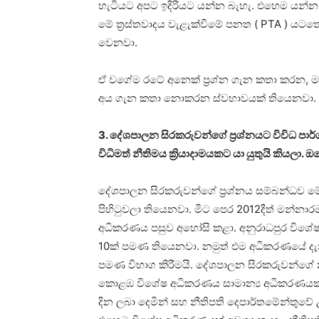
හැටියට අපට ඉදිරියට යන්න බැහැ. එහෙම යන්න 
මේ ත්‍රස්තවාදය වැළැක්වීමේ පනත ( PTA ) යටතේ
වෙනවා.
ඒ වගේම රටේ අනෙක් ප්‍රශ්න ගැන කතා කරන, මැ
අය ගැන කතා නොකරන ස්වභාවයක් තියෙනවා. ඒ න
3. දේශපාලන සිරකරුවන්ගේ ප්‍රශ්නයට විවිධ පාර
විධිමත් නීතිමය ක්‍රියාදාමයකට යා යුතුයි කියල
දේශපාලන සිරකරුවන්ගේ ප්‍රශ්නය සම්බන්ධව 
පිහිටුවලා තියෙනවා. මීට පෙර 2012දීත් මන්නා
අධිකරණය පසුව අහෝසි කළා. අනුරාධපුර විශ
10ක් පමණ තියෙනවා. නමුත් එම අධිකරණයේ දැනට
පමණ විභාග කිරීමයි. දේශපාලන සිරකරුවන්ගේ නඩු
කොළඹ විශේෂ අධිකරණය සාමාන්‍ය අධිකරණයක් ව
දින ලබා දෙමින් සහ නීතිපති දෙපාර්තමේන්තුව