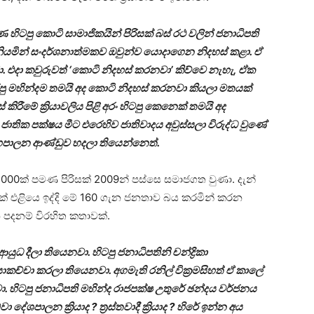
හිටපු කොටි සාමාජිකයින් පිරිසක් බස් රථ වලින් ජනාධිපති
ියමින් සංදර්ශනාත්මකව ඔවුන්ව යොදාගෙන නිදහස් කළා. ඒ
ණා. එදා කවුරුවත් ‘කොටි නිදහස් කරනවා’ කිව්වෙ නැහැ, ඒක
පු මහින්දම තමයි අද කොටි නිදහස් කරනවා කියලා මතයක්
රීමේ ක්‍රියාවලිය පිළි අරං හිටපු කෙනෙක් තමයි අද
ජාතික පක්ෂය මීට එරෙහිව ජාතිවාදය අවුස්සලා විරුද්ධ වුණේ
හපාලන ආණ්ඩුව හදලා තියෙන්නෙත්.
5,000ක් පමණ පිරිසක් 2009න් පස්සෙ සමාජගත වුණා. දැන්
0ක් එළියෙ ඉද්දි මේ 160 ගැන ජනතාව බය කරමින් කරන
පදනම් විරහිත කතාවක්.
යුධ දීලා තියෙනවා. හිටපු ජනාධිපතිනි චන්ද්‍රිකා
චා කරලා තියෙනවා. අගමැති රනිල් වික්‍රමසිහත් ඒ කාලේ
 හිටපු ජනාධිපති මහින්ද රාජපක්ෂ උතුරේ ඡන්දය වර්ජනය
ශපාලන ක්‍රියාද ? ත්‍රස්තවාදී ක්‍රියාද ? හිරේ ඉන්න අය