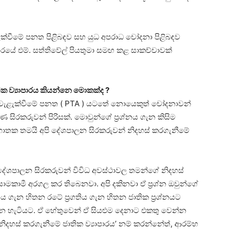
ළැක්වීමේ පනත පිළිබඳව සහ යුධ අපරාධ චෝදනා පිළිබඳව
ාරයේ එම්. සත්තිවේල් පියතුමා සමඟ කළ සාකච්චාවක්
ික ව්‍යාපාරය කියන්නෙ මොකක්ද ?
 වැළැක්වීමේ පනත ( PTA ) යටතේ නොයෙකුත් චෝදනාවන්
 සිරකරුවන් පිරිසක්. මොවුන්ගේ ප්‍රශ්නය ගැන කිසිම
ොතක තමයි අපි දේශපාලන සිරකරුවන් නිදහස් කරගැනීමේ
දේශපාලන සිරකරුවන් විවිධ අවස්ථාවල තමන්ගේ නිදහස්
මකාමී අරගල කර තිබෙනවා. අපි දකිනවා ඒ ප්‍රශ්න ඔවුන්ගේ
ගැන හිතන රටේ ප්‍රගතිය ගැන හිතන ජාතික ප්‍රශ්නයට
්න හැටියට. ඒ හේතුවෙන් ඒ සියළුම දෙනාට එකතු වෙන්න
 නිදහස් කරගැනීමේ ජාතික ව්‍යාපාරය’ නම් කරන්නේත්, ආරම්භ