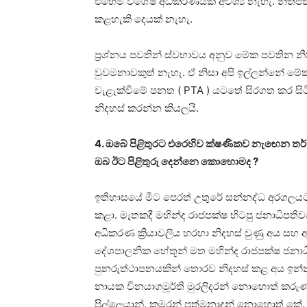
එහෙම විශේෂ අධිකරණයක් අවශ්‍ය නැහැ. නීතිප
කළහැකි දෙයක් නැහැ.
ප්‍රශ්නය පවතින් ස්වභාවය අනුව මේක පවතින නී
වුවමනාවකුත් නැහැ. ඒ නිසා අපි ඉල්ලන්නේ මේක
වැළැක්වීමේ පනත ( PTA ) යටතේ සිරගත කර සි
නිදහස් කරන්න කියලයි.
4. ඔබේ පිළිතුරට එරෙහිව ක්ෂණිකව නැඟෙන ත
ඔබ ඊට පිළිතුරු දෙන්නෙ කොහොමද ?
ඉතිහාසයේ මීට පෙරත් උතුරේ සන්නද්ධ අරගලයට 
කළා. මෑතකදී මහින්ද රාජපක්ෂ හිටපු ජනාධිපති
අධිකරණ ක්‍රියාවලිය හරහා නිදහස් වුණු අය සහ
දේශපාලනික හේතූන් මත මහින්ද රාජපක්ෂ ජනාධිපත
පුනරුත්ථාපනයකින් තොරව නිදහස් කළ අය ඉන
නායක විනයාගමූර්ති මුරලිදරන් නොහොත් කරුණා
පිල්ලෙයාන්, කුමරන් පත්මනාදන් නොහොත් කේ. පී.