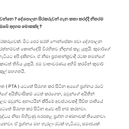
 වෙන්නෙ ? දේශපාලන සිරකරුවන් ගැන කතා කරද්දි නිතරම
න ඔබේ අදහස මොකක්ද ?
 සිරකරුවෙක්. මීට පෙර සරත් ෆොන්සේකා පවා දේශපාලන
රත්නම්වත් කොන්දේසි විරහිතව නිදහස් කළ යුතුයි. කුමාර්ගේ
ක් හැටියට අපි දකිනවා. ඒ නිසා ප්‍රජාතන්ත්‍රවාදී රටක තමන්ගේ
ටත් තිබිය යුතුයි. එම වාතාවරණය අහිමි කරමින් කුමාර්
ිකුල් සහගතයි.
 පනත ( PTA ) යටතේ සිරගත කර සිටින අයගේ ප්‍රශ්නය රටේ
ජාතීන්ගේ අයිතිවාසිකම් යටත් කරගෙන, ඔවුන්ගේ අයිතීන්
ලව ඔවුන්ව අනාථයින් කිරීමේ අවස්ථාවකදි පීඩිත ජාතියේ
 යටතේ සිරගත කර සිටින අයව අපි නම් කරනවා.
 යුද්ධය නිසා බිහිවුණු බරපතළ ප්‍රශ්න ගණනාවක් තියෙනවා.
යෙනවා. ඒ ප්‍රශ්නය මඟ හැරලා රටක් හැටියට, සමාජයක්