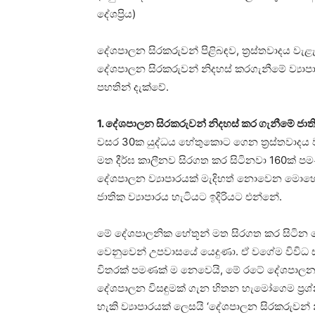
දේශප්‍රිය)
දේශපාලන සිරකරුවන් පිළිබඳව, ත්‍රස්තවාදය වැ
දේශපාලන සිරකරුවන් නිදහස් කරගැනීමේ ව්‍යාප
පහතින් දැක්වේ.
1. දේශපාලන සිරකරුවන් නිදහස් කර ගැනීමේ ජාත
වසර 30ක යුද්ධය හේතුකොට ගෙන ත්‍රස්තවාදය
මත දීර්ඝ කාලීනව සිරගත කර සිටිනවා 160ක් පමණ
දේශපාලන ව්‍යාපාරයක් මැදිහත් නොවෙන මොහ
ජාතික ව්‍යාපාරය හැටියට ඉදිරියට එන්නේ.
මේ දේශපාලනික හේතූන් මත සිරගත කර සිටින 
වෙනුවෙන් උපවාසයේ යෙදුණා. ඒ වගේම විවිධ සා
විතරක් පමණක් ම නෙවෙයි, මේ රටේ දේශපාලනය 
දේශපාලන විසඳුමක් ගැන හිතන හැමෝගෙම ප්‍රශ
හැකි ව්‍යාපාරයක් ලෙසයි ‘දේශපාලන සිරකරුවන්