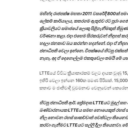
මහින්ද රාජපක්ෂ මහතා 2011 වසරේදී 800ක් පමණ 
ලේකම් කාර්යාලය, කතරගම ඇතුළුව රට පුරා ගෙන
ක්‍රියාවලියට සමාජයේ ලොකු පිළිගැනීමකුත් තිබු
වර්ණනා කළා. එදා එහෙම සිරකරුවන් නිදහස් කර
හදලා ජනතාව බය කරන්න හදන්නේ. එදා ඒ නිදහස් කි
ජනාධිපති වෙලා ඉන්නෙ. විපක්ෂයේ හිටපු එක්සත් 
නැහැ. අද ඒ දෙගොල්ලම එකතුවෙලා තමයි මේ ය
LTTEයේ විවිධ ක්‍රියාකාරකම් වලට දායක වුණු 1
ඉතිරි වෙලා ඉන්නෙ 160ක පමණ පිරිසක්. 15,00
කතාව ම ජාතිවාදී වුවමනාව වෙනුවෙන් කෙරෙන 
හිටපු ජනාධිපති ආර්. ප්‍රේමදාස LTTEයට මුදල් සහ ආ
බණ්ඩාරනායක LTTEය සමඟ නොයෙකුත් රහස් සාකච්
නිල නොවන රහස් සාකච්චාත් පවත්වලා තියෙනවා.
කරවා ගැනීමට LTTEයට සල්ලි දීලා තියෙනවා. මේවා දේ