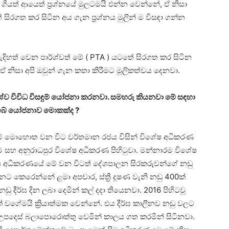
ගියත් ආයෙත් ප්‍රශ්නයේ මුලටමයි එන්න වෙන්නේ, ඒ නිසා
 සිරගත කර සිටින අය ගැන ප්‍රශ්නය මුලින් ම විසඳා ගන්න
දිහත් වෙන පාර්ශ්වත් මේ ( PTA ) යටතේ සිරගත කර සිටින
ිසා අපි ඔවුන් ගැන කතා කිරීමට මූලිකත්වය දෙනවා.
්ශ්ව විවිධ විසඳුම් යෝජනා කරනවා. සමහරු කියනවා මේ සඳහා
ා. ඔබේ යෝජනාව මොකක්ද ?
මේ මොහොත වන විට වර්තමාන රජය විසින් විශේෂ අධිකරණ
රම සහ අනුරාධපුර විශේෂ අධිකරණ පිහිටුවා. මන්නාරම විශේෂ
ේෂ අධිකරණයේ මේ වන විටත් දේශපාලන සිරකරුවන්ගේ නඩු
 කෙරෙන්නේ ළමා අපචාර, ස්ත්‍රී දූෂණ වැනි නඩු 400ක්
 දීර්ඝ දින ලබා දෙමින් කල් දදා තියෙනවා. 2016 පිහිටවූ
ගේමයි ක්‍රියාත්මක වෙන්නේ. එය දීර්ඝ කාලීනව නඩු වලට
ේ උපදෙස් බලාපොරොත්තු වෙමින් කාලය ගත කරමින් සිටිනවා.