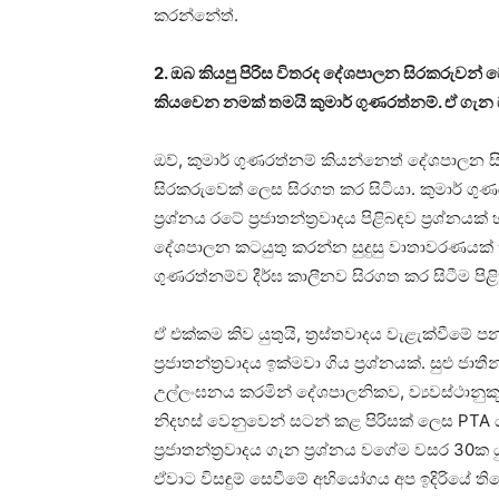
කරන්නේත්.
2. ඔබ කියපු පිරිස විතරද දේශපාලන සිරකරුවන්
කියවෙන නමක් තමයි කුමාර් ගුණරත්නම්. ඒ ගැ
ඔව්, කුමාර් ගුණරත්නම් කියන්නෙත් දේශපාලන
සිරකරුවෙක් ලෙස සිරගත කර සිටියා. කුමාර් ගුණ
ප්‍රශ්නය රටේ ප්‍රජාතන්ත්‍රවාදය පිළිබඳව ප්‍රශ්නය
දේශපාලන කටයුතු කරන්න සුදුසු වාතාවරණයක් කා
ගුණරත්නම්ව දීර්ඝ කාලීනව සිරගත කර සිටීම පිළ
ඒ එක්කම කිව යුතුයි, ත්‍රස්තවාදය වැළැක්වීමේ
ප්‍රජාතන්ත්‍රවාදය ඉක්මවා ගිය ප්‍රශ්නයක්. සුළු 
උල්ලංඝනය කරමින් දේශපාලනිකව, ව්‍යවස්ථානුකූ
නිදහස් වෙනුවෙන් සටන් කළ පිරිසක් ලෙස PTA
ප්‍රජාතන්ත්‍රවාදය ගැන ප්‍රශ්නය වගේම වසර 30ක
ඒවාට විසඳුම් සෙවීමේ අභියෝගය අප ඉදිරියේ ති