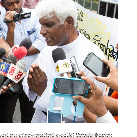
ේ ආයාචනය දේශපාලනඥයින්ට ඇසෙයිද? පින්තූරය ©සුනන්ද