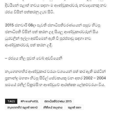
දිවයිනේ පළාත් නවය සඳහා ම ආණ්ඩුකාරවරු නවදෙනෙකු නව
රජය විසින් පත්කරනු ලැබ සිටී.
2015 ජනවාරි 08දා පැවති ජනාධිපතිවරණයෙන් පසුව හිටපු
ජනාධිපති විසින් පත් කරන ලද සියලු ආණ්ඩුකාරවරුන් සිය
ධුරවලින් ඉල්ලා අස්වීමෙන් ඇති වී පුරප්පාඩු සඳහා නව
ආණ්ඩුකාරවරු පත් කරන ලදී.
– රජයෙ නිල පුවත් වෙබ් අඩවියෙනි
නැගෙනහහිර ආණ්ඩුකාර වරයා වශයෙන් පත් කර ඇති ඔස්ටින්
ප්‍රනාන්දු මහතා හිටපු සිවිල් සේවකයකු වන අතර 2002 – 2004
සමයේ රනිල් වික්‍රමසිංහ ආණ්ඩුවේ ආරක්ෂක ලේකම්වරයා විය.
TAGS
#PressPollSL
ජනාධිපතිවරණය 2015
නැගෙනහිර පළාත් සභාව
නිතියේ පාලනය
පළාත් සභා