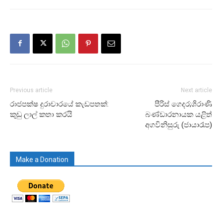
Previous article
Next article
රාජපක්ෂ දුරාචාරයේ කැඩපතක්:
පීරිස් ගෙදර;ශිරාණි
කුඩු ලාල් කතා කරයි
බණ්ඩාරනායක යළිත්
අගවිනිසුරු (ජායාරෑප)
Make a Donation