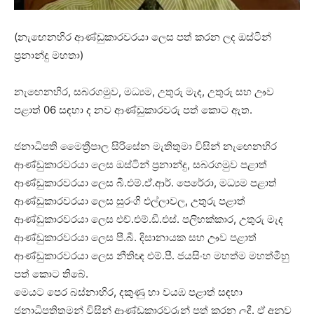
(නැඟෙනහිර ආණ්ඩුකාරවරයා ලෙස පත් කරන ලද ඔස්ටින්
ප්‍රනාන්දු මහතා)
නැඟෙනහිර, සබරගමුව, මධ්‍යම, උතුරු මැද, උතුරු සහ ඌව
පළාත් 06 සඳහා ද නව ආණ්ඩුකාරවරු පත් කොට ඇත.
ජනාධිපති මෛත්‍රීපාල සිරිසේන මැතිතුමා විසින් නැඟෙනහිර
ආණ්ඩුකාරවරයා ලෙස ඔස්ටින් ප්‍රනාන්දු, සබරගමුව පළාත්
ආණ්ඩුකාරවරයා ලෙස බී.එම්.ඒ.ආර්. පෙරේරා, මධ්‍යම පළාත්
ආණ්ඩුකාරවරයා ලෙස සුරංගි එල්ලාවල, උතුරු පළාත්
ආණ්ඩුකාරවරයා ලෙස එච්.එම්.ඩී.එස්. පලිහක්කාර, උතුරු මැද
ආණ්ඩුකාරවරයා ලෙස පී.බී. දිසානායක සහ ඌව පළාත්
ආණ්ඩුකාරවරයා ලෙස නීතිඥ එම්.පී. ජයසිංහ මහත්ම මහත්මීහු
පත් කොට තිබේ.
මෙයට පෙර බස්නාහිර, දකුණු හා වයඹ පළාත් සඳහා
ජනාධිපතිතුමන් විසින් ආණ්ඩුකාරවරුන් පත් කරන ලදී. ඒ අනුව