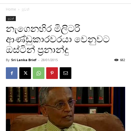
Home
පුවත්
පුවත්
නැගෙනහිර මිලිටරි
ආණ්ඩුකාරවරයා වෙනුවට
ඔස්ටින් ප්‍රනාන්දු
By
Sri Lanka Brief
-
28/01/2015
682