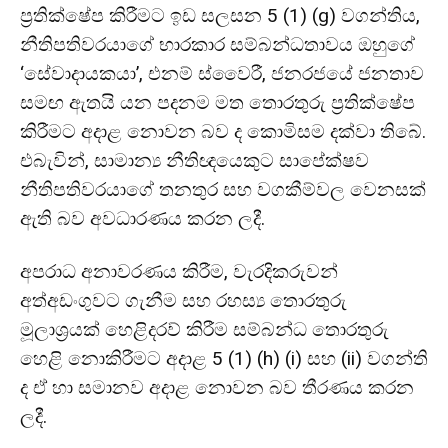
ප්‍රතික්ෂේප කිරීමට ඉඩ සලසන 5 (1) (g) වගන්තිය,
නීතිපතිවරයාගේ භාරකාර සම්බන්ධතාවය ඔහුගේ
‘සේවාදායකයා’, එනම් ස්වෛරී, ජනරජයේ ජනතාව
සමඟ ඇතයි යන පදනම මත තොරතුරු ප්‍රතික්ෂේප
කිරීමට අදාළ නොවන බව ද කොමිසම දක්වා තිබේ.
එබැවින්, සාමාන්‍ය නීතිඥයෙකුට සාපේක්ෂව
නීතිපතිවරයාගේ තනතුර සහ වගකීම්වල වෙනසක්
ඇති බව අවධාරණය කරන ලදී.
අපරාධ අනාවරණය කිරීම, වැරදිකරුවන්
අත්අඩංගුවට ගැනීම සහ රහස්‍ය තොරතුරු
මූලාශ්‍රයක් හෙළිදරව් කිරීම සම්බන්ධ තොරතුරු
හෙළි නොකිරීමට අදාළ 5 (1) (h) (i) සහ (ii) වගන්ති
ද ඒ හා සමානව අදාළ නොවන බව තීරණය කරන
ලදී.