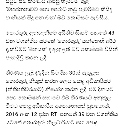
පසුව එම තීරණය ආපසු හැරවීම’ තුළ
‘මහජනතාවට හෝ අපරාධ නඩු පැවරීමට කිසිදු
හානියක් සිදු නොවන’ බව කොමිසම පැවසීය.
තොරතුරු දැනගැනීමේ අයිතිවාසිකම් පනතේ 43
වන වගන්තිය යටතේ ‘තොරතුරු’ යන්නෙහි අර්ථ
දැක්වීමට ‘මතයක්’ ද ඇතුළත් බව කොමිසම විසින්
පැහැදිලි කරන ලදී.
තීරණය ලැබුණු දින සිට දින 30ක් ඇතුළත
තොරතුරු නිකුත් කරන ලෙස පොදු අධිකාරියට
(නීතිපතිවරයාට) නියෝග කරන ලදී. එම දිනයට
පෙර කොමිෂන් සභාවේ එම තීරණයට අනුකූල
වීමට පොදු අධිකාරිය අපොහොසත් වුවහොත්,
2016 අංක 12 දරන RTI පනතේ 39 වන වගන්තිය
යටතේ තොරතුරු නිලධාරියාට සහ පොදු