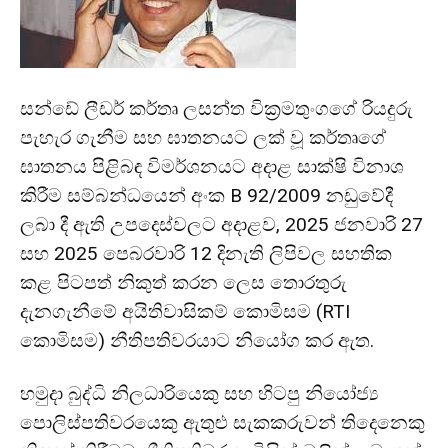
සන්ඩේ ලීඩර් කර්තෘ ලසන්ත වික්‍රමතුංගගේ රියදුරු
පැහැර ගැනීම සහ ඝාතනයට ලක් වූ කර්තෘගේ
ඝාතනය පිළිබඳ විමර්ශනයට අදාළ සාක්ෂි විනාශ
කිරීම සම්බන්ධයෙන් අංක B 92/2009 නඩුවේදී
ලබා දී ඇති උපදෙස්වලට අදාළව, 2025 ජනවාරි 27
සහ 2025 පෙබරවාරි 12 දිනැති ලිපිවල සහතික
කළ පිටපත් නිකුත් කරන ලෙස තොරතුරු
දැනගැනීමේ අයිතිවාසිකම් කොමිසම (RTI
කොමිසම) නීතිපතිවරයාට නියෝග කර ඇත.
හමුදා බුද්ධි නිලධාරියෙකු සහ හිටපු නියෝජ්‍ය
පොලිස්පතිවරයෙකු ඇතුළු සැකකරුවන් තිදෙනෙකු