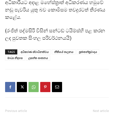
අධිකාරියට අදාළ මහේස්ත්‍රාත් අධිකරණය හමුවේ
නඩු පැවරිය යුතු බව කොමිසම තවදුරටත් තීරණය
කළේය.
(රංජිත් පද්මසිරි විසින් සන්ටඩ් ටයිම්ස්හි පළ කරන
ලද පුවතක සිංහල පරිවර්ථනයයි)
TAGS
අධිකරණ ස්වාධිනත්වය
නීතියේ පාලනය
ප්‍රජාතන්ත්‍රවාදය
මාධ්‍ය නිදහස
ලසන්ත ඝාතනය
Previous article
Next article