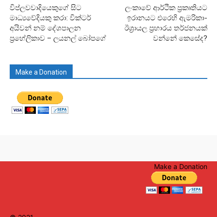
විප්ලවවාදියෙකුගේ සිට
ලංකාවේ ආර්ථික ප්‍රකෘතියට
මාධ්‍යවේදියකු කරා: වික්ටර්
ඉරානයට එරෙහි ඇමරිකා-
අයිවන් නම් දේශපාලන
ඊශ්‍රායල ප්‍රහාරය තර්ජනයක්
ප්‍රහේලිකාව – ලයනල් බෝපගේ
වන්නේ කෙසේද?
Make a Donation
Make a Donation