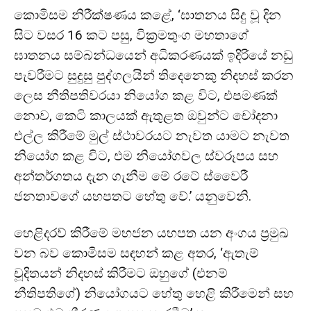
කොමිසම නිරීක්ෂණය කළේ, ‘ඝාතනය සිදු වූ දින
සිට වසර 16 කට පසු, වික්‍රමතුංග මහතාගේ
ඝාතනය සම්බන්ධයෙන් අධිකරණයක් ඉදිරියේ නඩු
පැවරීමට සුදුසු පුද්ගලයින් තිදෙනෙකු නිදහස් කරන
ලෙස නීතිපතිවරයා නියෝග කළ විට, එපමණක්
නොව, කෙටි කාලයක් ඇතුළත ඔවුන්ට චෝදනා
එල්ල කිරීමේ මුල් ස්ථාවරයට නැවත යාමට නැවත
නියෝග කළ විට, එම නියෝගවල ස්වරූපය සහ
අන්තර්ගතය දැන ගැනීම මේ රටේ ස්වෛරී
ජනතාවගේ යහපතට හේතු වේ.’ යනුවෙනි.
හෙළිදරව් කිරීමේ මහජන යහපත යන අංගය ප්‍රමුඛ
වන බව කොමිසම සඳහන් කළ අතර, ‘ඇතැම්
චූදිතයන් නිදහස් කිරීමට ඔහුගේ (එනම්
නීතිපතිගේ) නියෝගයට හේතු හෙළි කිරීමෙන් සහ