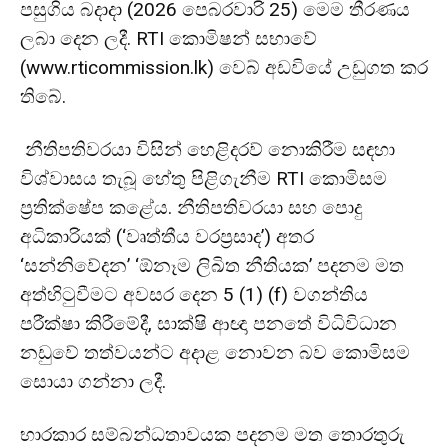
පසුගිය බදාදා (2026 පෙබරවාරි 25) මෙම තීරණය
ලබා දෙන ලදී. RTI කොමිෂන් සභාවේ
(www.rticommission.lk) වෙබ් අඩවියේ උඩුගත කර
තිබේ.
නීතිපතිවරයා විසින් හෙළිදරව් නොකිරීම සඳහා
විශ්වාසය තැබූ හේතු පිළිගැනීම RTI කොමිසම
ප්‍රතික්ෂේප කළේය. නීතිපතිවරයා සහ පොදු
අධිකාරියක් (‘වෘත්තීය වරප්‍රසාද’) අතර
‘සන්නිවේදන’ ‘ඕනෑම ලිඛිත නීතියක’ පදනම මත
අත්හිටුවීමට අවසර දෙන 5 (1) (f) වගන්තිය
පරීක්ෂා කිරීමේදී, සාක්ෂි ආඥා පනතේ විධිවිධාන
නඩුවේ තත්වයන්ට අදාළ නොවන බව කොමිසම
සොයා ගන්නා ලදී.
භාරකාර සම්බන්ධතාවයක පදනම මත තොරතුරු