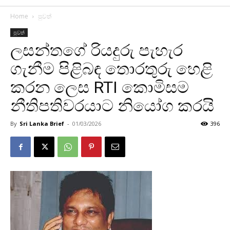
Home
පුවත්
පුවත්
ලසන්තගේ රියදුරු පැහැර
ගැනීම පිළිබඳ තොරතුරු හෙළි
කරන ලෙස RTI කොමිසම
නීතිපතිවරයාට නියෝග කරයි
By
Sri Lanka Brief
-
01/03/2026
396