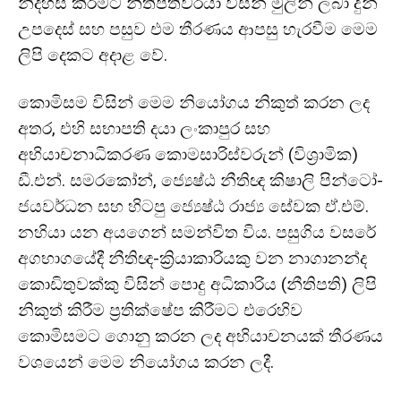
නිදහස් කිරීමට නීතිපතිවරයා විසින් මුලින් ලබා දුන්
උපදෙස් සහ පසුව එම තීරණය ආපසු හැරවීම මෙම
ලිපි දෙකට අදාළ වේ.
කොමිසම විසින් මෙම නියෝගය නිකුත් කරන ලද
අතර, එහි සභාපති දයා ලංකාපුර සහ
අභියාචනාධිකරණ කොමසාරිස්වරුන් (විශ්‍රාමික)
ඩී.එන්. සමරකෝන්, ජ්‍යෙෂ්ඨ නීතිඥ කිෂාලි පින්ටෝ-
ජයවර්ධන සහ හිටපු ජ්‍යෙෂ්ඨ රාජ්‍ය සේවක ඒ.එම්.
නහියා යන අයගෙන් සමන්විත විය. පසුගිය වසරේ
අගභාගයේදී නීතිඥ-ක්‍රියාකාරියකු වන නාගානන්ද
කොඩිතුවක්කු විසින් පොදු අධිකාරිය (නීතිපති) ලිපි
නිකුත් කිරීම ප්‍රතික්ෂේප කිරීමට එරෙහිව
කොමිසමට ගොනු කරන ලද අභියාචනයක් තීරණය
වශයෙන් මෙම නියෝගය කරන ලදී.