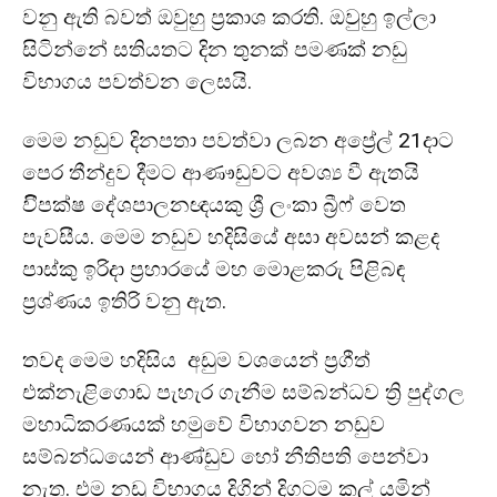
වනු ඇති බවත් ඔවුහු ප්‍රකාශ කරති. ඔවුහු ඉල්ලා
සිටින්නේ සතියතට දින තුනක් පමණක් නඩු
විභාගය පවත්වන ලෙසයි.
මෙම නඩුව දිනපතා පවත්වා ලබන අප්‍රේල් 21දාට
පෙර තීන්දුව දීමට ආණෟඩුවට අවශ්‍ය වී ඇතයි
විිපක්ෂ දේශපාලනඥයකු ශ්‍රී ලංකා බ්‍රීෆ් වෙත
පැවසීය. මෙම නඩුව හදිසියේ අසා අවසන් කළද
පාස්කු ඉරිදා ප්‍රහාරයේ මහ මොළකරු පිළිබඳ
ප්‍රශ්ණය ඉතිරි වනු ඇත.
තවද මෙම හදිසිය අඩුම වශයෙන් ප්‍රගීත්
එක්නැළිගොඩ පැහැර ගැනීම සම්බන්ධව ත්‍රි පුද්ගල
මහාධිකරණයක් හමුවේ විභාගවන නඩුව
සම්බන්ධයෙන් ආණ්ඩුව හෝ නීතිපති පෙන්වා
නැත. එම නඩු විභාගය දිගින් දිගටම කල් යමින්