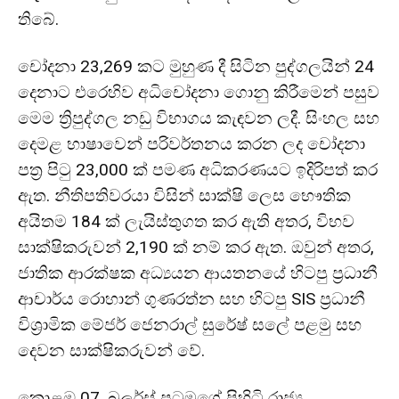
තිබේ.
චෝදනා 23,269 කට මුහුණ දී සිටින පුද්ගලයින් 24
දෙනාට එරෙහිව අධිචෝදනා ගොනු කිරීමෙන් පසුව
මෙම ත්‍රිපුද්ගල නඩු විභාගය කැඳවන ලදී. සිංහල සහ
දෙමළ භාෂාවෙන් පරිවර්තනය කරන ලද චෝදනා
පත්‍ර පිටු 23,000 ක් පමණ අධිකරණයට ඉදිරිපත් කර
ඇත. නීතිපතිවරයා විසින් සාක්ෂි ලෙස භෞතික
අයිතම 184 ක් ලැයිස්තුගත කර ඇති අතර, විභව
සාක්ෂිකරුවන් 2,190 ක් නම් කර ඇත. ඔවුන් අතර,
ජාතික ආරක්ෂක අධ්‍යයන ආයතනයේ හිටපු ප්‍රධානී
ආචාර්ය රොහාන් ගුණරත්න සහ හිටපු SIS ප්‍රධානී
විශ්‍රාමික මේජර් ජෙනරාල් සුරේෂ් සලේ පළමු සහ
දෙවන සාක්ෂිකරුවන් වේ.
කොළඹ 07, බුලර්ස් පටුමගේ පිහිටි රාජ්‍ය