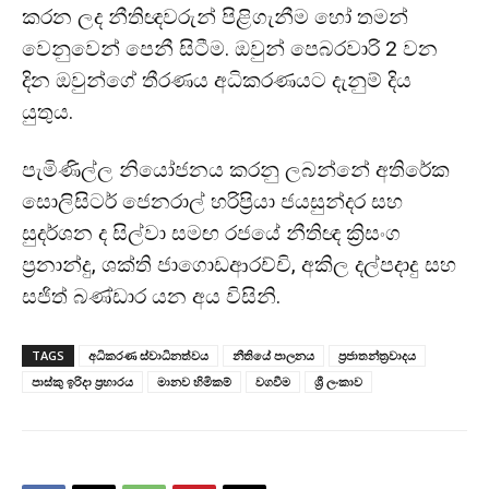
කරන ලද නීතිඥවරුන් පිළිගැනීම හෝ තමන්
වෙනුවෙන් පෙනී සිටීම. ඔවුන් පෙබරවාරි 2 වන
දින ඔවුන්ගේ තීරණය අධිකරණයට දැනුම් දිය
යුතුය.
පැමිණිල්ල නියෝජනය කරනු ලබන්නේ අතිරේක
සොලිසිටර් ජෙනරාල් හරිප්‍රියා ජයසුන්දර සහ
සුදර්ශන ද සිල්වා සමඟ රජයේ නීතිඥ ක්‍රිසංග
ප්‍රනාන්දු, ශක්ති ජාගොඩආරච්චි, අකිල දල්පදාදු සහ
සජිත් බණ්ඩාර යන අය විසිනි.
TAGS
අධිකරණ ස්වාධිනත්වය
නීතියේ පාලනය
ප්‍රජාතන්ත්‍රවාදය
පාස්කු ඉරිදා ප්‍රහාරය
මානව හිමිකම්
වගවීම
ශ්‍රී ලංකාව