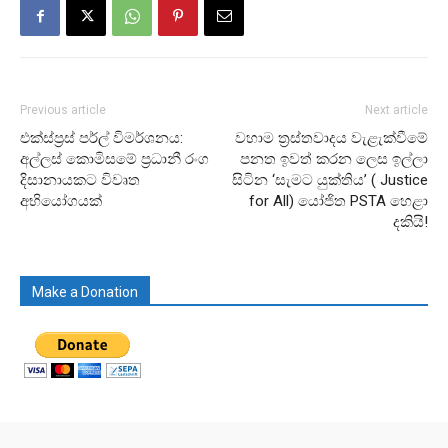
Previous article
Next article
එක්ස්ප්‍රස් පර්ල් විමර්ශනය:
වහාම ත්‍රස්තවාදය වැළැක්වීමේ
අල්ලස් කොමිසමේ ප්‍රධානී රංග
පනත ඉවත් කරන ලෙස ඉල්ලා
දිසානායකට විවෘත
සිටින ‘සැමට යුක්තිය’ ( Justice
අභියෝගයක්
for All) යෝජිත PSTA හෙළා
දකියි!
Make a Donation