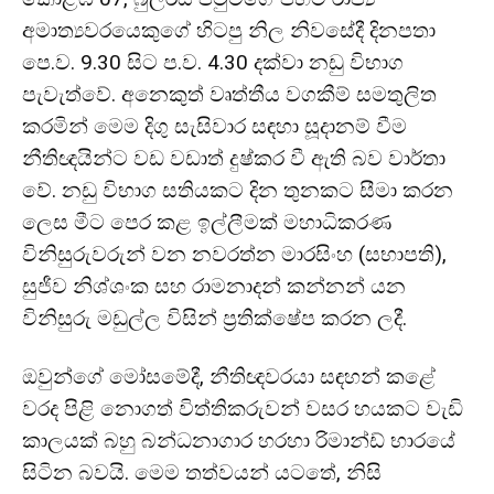
අමාත්‍යවරයෙකුගේ හිටපු නිල නිවසේදී දිනපතා
පෙ.ව. 9.30 සිට ප.ව. 4.30 දක්වා නඩු විභාග
පැවැත්වේ. අනෙකුත් වෘත්තීය වගකීම් සමතුලිත
කරමින් මෙම දිගු සැසිවාර සඳහා සූදානම් වීම
නීතිඥයින්ට වඩ වඩාත් දුෂ්කර වී ඇති බව වාර්තා
වේ. නඩු විභාග සතියකට දින තුනකට සීමා කරන
ලෙස මීට පෙර කළ ඉල්ලීමක් මහාධිකරණ
විනිසුරුවරුන් වන නවරත්න මාරසිංහ (සභාපති),
සුජීව නිශ්ශංක සහ රාමනාදන් කන්නන් යන
විනිසුරු මඩුල්ල විසින් ප්‍රතික්ෂේප කරන ලදී.
ඔවුන්ගේ මෝසමේදී, නීතිඥවරයා සඳහන් කළේ
වරද පිළි නොගත් විත්තිකරුවන් වසර හයකට වැඩි
කාලයක් බහු බන්ධනාගාර හරහා රිමාන්ඩ් භාරයේ
සිටින බවයි. මෙම තත්වයන් යටතේ, නිසි