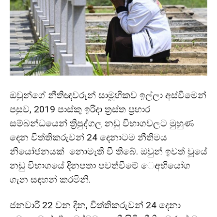
ඔවුන්ගේ නීතිඥවරුන් සාමූහිකව ඉල්ලා අස්වීමෙන්
පසුව, 2019 පාස්කු ඉරිදා ත්‍රස්ත ප්‍රහාර
සම්බන්ධයෙන් ත්‍රිපුද්ගල නඩු විභාගවලට මුහුණ
දෙන විත්තිකරුවන් 24 දෙනාටම නීතිමය
නියෝජනයක් නොමැති වී තිබේ. ඔවුන් ඉවත් වූයේ
නඩු විභාගයේ දිනපතා පවත්වීමේ ෙඅභියෝග
ගැන සඳහන් කරමිනි.
ජනවාරි 22 වන දින, විත්තිකරුවන් 24 දෙනා