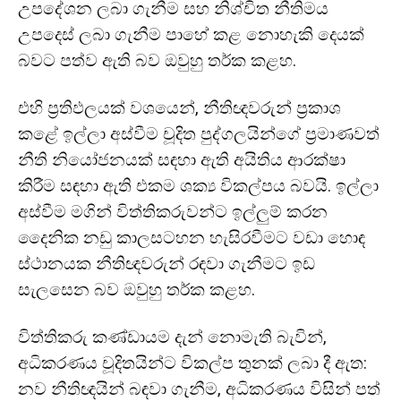
උපදේශන ලබා ගැනීම සහ නිශ්චිත නීතිමය
උපදෙස් ලබා ගැනීම පාහේ කළ නොහැකි දෙයක්
බවට පත්ව ඇති බව ඔවුහු තර්ක කළහ.
එහි ප්‍රතිඵලයක් වශයෙන්, නීතිඥවරුන් ප්‍රකාශ
කළේ ඉල්ලා අස්වීම චූදිත පුද්ගලයින්ගේ ප්‍රමාණවත්
නීති නියෝජනයක් සඳහා ඇති අයිතිය ආරක්ෂා
කිරීම සඳහා ඇති එකම ශක්‍ය විකල්පය බවයි. ඉල්ලා
අස්වීම මගින් විත්තිකරුවන්ට ඉල්ලුම් කරන
දෛනික නඩු කාලසටහන හැසිරවීමට වඩා හොඳ
ස්ථානයක නීතිඥවරුන් රඳවා ගැනීමට ඉඩ
සැලසෙන බව ඔවුහු තර්ක කළහ.
විත්තිකරු කණ්ඩායම දැන් නොමැති බැවින්,
අධිකරණය චූදිතයින්ට විකල්ප තුනක් ලබා දී ඇත:
නව නීතිඥයින් බඳවා ගැනීම, අධිකරණය විසින් පත්