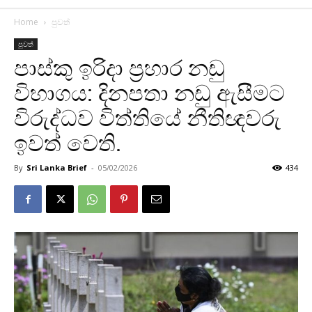
Home
පුවත්
පුවත්
පාස්කු ඉරිදා ප්‍රහාර නඩු
විභාගය: දිනපතා නඩු ඇසීමට
විරුද්ධව විත්තියේ නීතිඥවරු
ඉවත් වෙති.
By
Sri Lanka Brief
-
05/02/2026
434