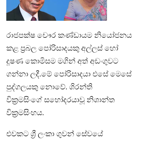
රාජපක්ෂ චෞර කණ්ඩායම නියෝජනය
කළ ප්‍රබල පෝරිසාදයකු අල්ලස් හෝ
දූෂණ කොමිස⁣ම මගින් අත් අඩංගුවට
ගන්නා ලදී
.
මේ පෝරිසාදයා එසේ මෙසේ
පුද්ගලයකු නොවේ
.
ශිරන්ති
වික්‍රමසිංගේ
සහෝදරයාවූ නිශාන්ත
වික්‍රමසිංහය
.
එවකට ශ්‍රී ලංකා ගුවන් සේවයේ