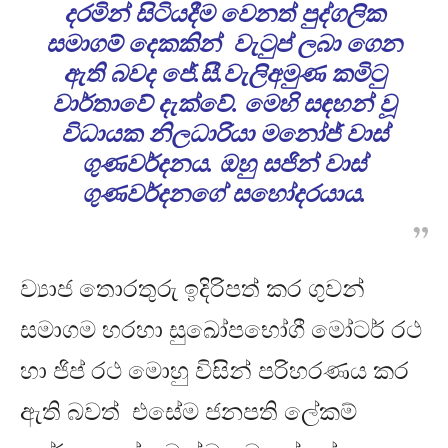
දරමින් සිටියදීම වෙනත් පුද්ගලික
සමාගම් දෙකකින් වැටුප් ලබා ගෙන
ඇති බවද ජේ
.
සී
.
වැලිඅමුණ කමිටු
වාර්තාවේ දැක්වේ
.
මෙහි සඳහන් වූ
විධායක නිලධාරියා මනෝජ් වාස්
ගුණවර්දනය
.
ඔහු සජින් වාස්
ගුණවර්දනගේ ⁣සහෝදරයාය
.
ව්‍යාජ තොරතුරු ඉදිරිපත් කර ගුවන්
සමාගම හරහා සුඛෝපභෝගී මෝටර් රථ
හා ජිප් රථ මොහු විසින් පරිහරණය කර
ඇති බවත් එසේම ජනපති ලේකම්