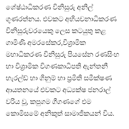
ශේෂ්ඨාධිකරණ විනිසුරු අනිල්
ගූණරත්නය
.
එවකට අභියචනාධිකරණ
විනිසුරුවරයෙකු ලෙස කටයුතු කළ
ගාමිණි අමරසේකර
,
විශ්‍රාමික
මහාධිකරණ විනිසුරු පියසේන රණසිංහ
හා විශ්‍රාමික විගණකාධිපති ඇන්තනී
හැරල්ඩ් හා ගිනුම් හා ප්‍රමිති සමීක්ෂණ
ආයතනයේ එවකට අධ්‍යක්ෂ ජනරාල්
වරිය වූ
,
කපුගම ගීගණගේ එම
කොමිසමේ අනිකුත් සාමාජිකයන් විය
.