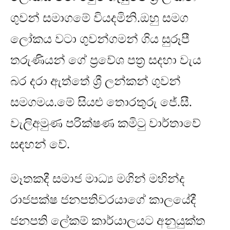
ගුවන් සමාගමේ වියදමිනි
.
ඔහු සමග
ලෝකය වටා ගුවන්ගමන් ගිය සුරූපී
තරුණියන් ගේ ප්‍රවේශ පත්‍ර සදහා වැය
බර දරා ඇත්තේ ශ්‍රී ලන්කන් ගුවන්
සමගමය
.
මේ සියළු තොරතුරු ජේ
.
සී
.
වැලිඅමුණ පරික්ෂණ කමිටු වාර්තාවේ
සඳහන් වේ
.
මෑතකදී සමාජ මාධ්‍ය මගින් මහින්ද
රාජපක්ෂ ජනපතිවරයාගේ කාලයේදී
ජනපති ලේකම් කාර්යාලයට අනුයුක්ත