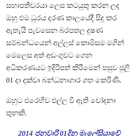
සභාපතිවරයා ලෙස කටයුතු කරන ලද
ඔහු එම ධුරය දරණ කාලයේදී සිදු කර
ඇතැයි පැවසෙන බරපතල දුෂණ
සම්බන්ධයෙන් අල්ලස් කොමිසම මගින්
මෙලෙස අත් අඩංගුවට ගෙන
අධිකරණය⁣ට ඉදිරිපත් කිරීමෙන් පසුව ජුලි
01
දා දක්වා⁣ බන්ධනාගාර ගත කෙරිණි
.
ඔහුට එරෙහිව එල්ල වී ඇති චෝදනා
තුනකි
.
2014
ජනවාරි
01
දින මැලේසියාවේ