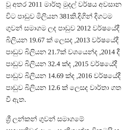
වූ අතර
2011
මාර්තු මුදල් වර්ෂය අවසාන
විට පාඩුව මිලියන
381
කි
.
දිගින් දිගටම
ගුවන් සමාගම ලද පාඩුව
2012
වර්ෂයේදී
බිලියන
19.67
ක් ලෙසද
,2013
වර්ෂයේදී
පාඩුව බිලියන
21.7
ක් වශයෙන්ද
,2014
දී
පාඩුව බිලියන
32.4
ක්ද
,2015
වර්ෂයේදී
පාඩුව බිලියන
14.69
ක්ද
,2016
වර්ෂයේදී
පාඩුව බිලියන
12.6
ක් ලෙසද වාර්තා ගත
වී ඇත
.
ශ්‍රී ලන්කන් ගුවන් සමාගමේ