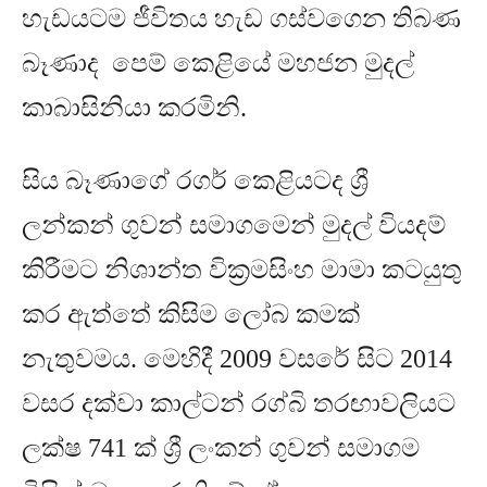
හැඩයටම ජීවිතය හැඩ ගස්වගෙන තිබණ
බෑණාද පෙම් කෙළියේ මහජන මුදල්
කාබාසිනියා කරමිනි
.
සිය බෑණාගේ රගර් කෙළියටද ශ්‍රී
ලන්කන් ගුවන් සමාගමෙන් මුදල් වියදම්
කිරීමට නිශාන්ත වික්‍රමසිංහ මාමා කටයුතු
කර ඇත්තේ කිසිම ලෝබ කමක්
නැතුවමය
.
මෙහිදී
2009
වසරේ සිට
2014
වසර දක්වා කාල්ටන් රග්බි තරඟාවලියට
ලක්ෂ
741
ක් ශ්‍රී ලංකන් ගුවන් සමාගම