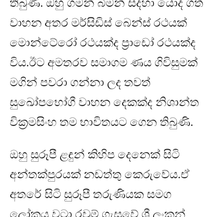
තිබුණි
.
ඔහු ගමන් බිමන් සදහා යොද ගත්
වාහන අතර මර්සිඩිස් බෙන්ස් රථයක්
මො⁣න්ටේරෝ රථයක්ද ප්‍රාඩෝ රථයක්ද
විය
.
ඊට අමතරව සමාගම ණය ගිවිසුමක්
මගින් පවරා ගන්නා ලද තවත්
සුඛෝපභෝගී වාහන දෙකක්ද නිශාන්ත
වික්‍රමසිංහ තම භාවිතයට ගෙන තිබුණි
.
ඔහු සුරූපී ළඳුන් කිහිප දෙනෙක් සිටි
අන්තක්පුරයක් නඩත්තු කෙරුවේය
.
ඒ
අතරේ සිටි සුරූපී තරුණියක සමග
ලෝකය වටා රවුම් ගැසුවේ ශ්‍රී ලංකන්