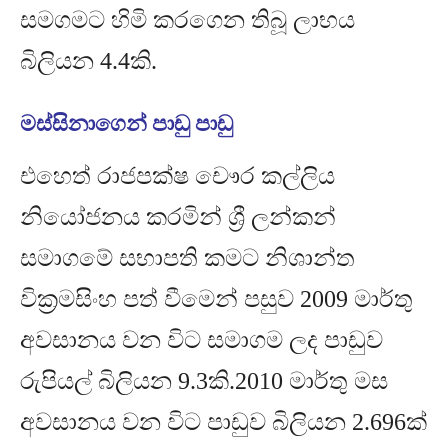
සමගමට හිමි කරගෙන තිබූ ලාභය
බිලියන
4.4
කි
.
මස්සිනාගෙන් පාඩු පාඩු
එහෙත් රාජපක්ෂ චෞර කල්ලිය
නියෝජනය කරමින් ශ්‍රී ලන්කන්
සමාගමේ සභාපති කමට නිශාන්ත
වික්‍රමසිංහ⁣ පත් වීමෙන් පසුව
2009
මාර්තු
අවසානය වන විට සමාගම ලද පාඩුව
රුපියල් බිලියන
9.3
කි
.2010
මාර්තු මස
අවසානය වන විට පාඩුව බිලියන
2.696
ක්