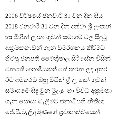
2006
වර්ෂයේ ජනවාරි
31
වන දින සිය
2018
ජනවාරි
31
වන දින දක්වා ශ්‍රී ලංකන්
හා මිහින් ලංකා ගුවන් සමාගම් වල සිඳුවූ
අක්‍රමිකතාවන් ගැන විමර්ශනය කිරීමට
හිටපු ජනපති මෛත්‍රීපාල සිරිසේන විසින්
ජනපති කොමිසමක් පත් කරන ලද අතර
ඊට අමතරව ඔහු විසින් ශ්‍රී ලංකන් ගුවන්
සමාගමේ සිඳු වුන මුල්‍ය හා විවිධ අක්‍රමිතා
ගැන සොයා බැලීමට ජනාධිපති නීතිඥ
ජේ
.
සී
.
වැලිඅමුණ⁣ගේ ප්‍රධානත්වයෙන්