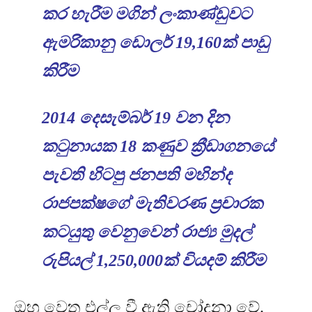
කර හැරීම මගින් ලංකාණ්ඩුවට
ඇමරිකානු ඩොලර්
19,160
ක් පාඩු
කිරීම
2014
දෙසැම්බර්
19
වන දින
කටුනායක
18
කණුව ක්‍රීඩාගනයේ
පැවති හිටපු ජනපති මහින්ද
රාජපක්ෂ⁣ගේ මැතිවරණ ප්‍රචාරක
කටයුතු වෙනුවෙන් රාජ්‍ය මුදල්
රුපියල්
1,250,000
ක් වියදම් කිරීම
ඔහු වෙත එල්ල වී ඇති චෝදනා වේ
.