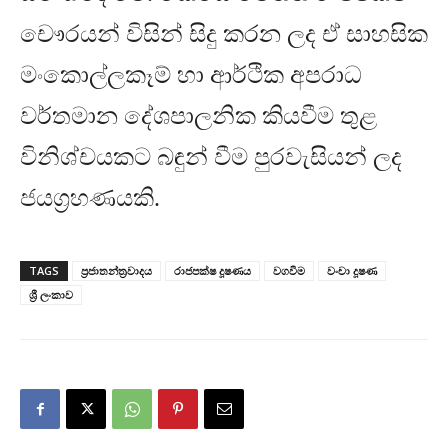
චෞරයන් විසින් සිදු කරන ලද ඒ සාහසික
මංකොල්ලකෑම් හා ආර්ථික අපරාධ
වර්තමාන දේශපාලනික කියවීම තුළ
විනිශ්චයකට බඳුන් වීම පුරවැසියන් ලද
ජයග්‍රහණයකි
.
TAGS
ප්‍රජාතන්ත්‍රවාදය
රාජපක්ෂ දූෂණය
වගවීම
වංචා දූෂණ
ශ්‍රී ලංකාව