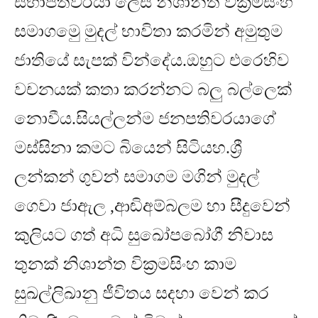
සභාපතිවරයා ලෙස නිශාන්ත වික්‍රමසිංහ
සමාගමෙු මුදල් භාවිතා කරමින් අමුතුම
ජාතියේ සැපක් වින්දේය
.
ඔහුට එරෙහිව
වචනයක් කතා කරන්නට බලු බල්ලෙක්
නොවීය
.
සියල්ලන්ම ජනපතිවරයාගේ
මස්සිනා කමට බියෙන් සිටියහ
.
ශ්‍රී
ලන්කන් ගුවන් සමාගම මගින් මුදල්
ගෙවා ජාඇල
,
ආඬිඅම්බලම හා සීදුවෙන්
කුලිය⁣ට ගත් අධි සුඛෝප⁣බෝගී නිවාස
තුනක් නිශාන්ත වික්‍රමසිංහ කාම
සුඛල්ලිඛානු ජීවිතය සදහා වෙන් කර