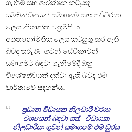
ගැනීම් සහ ආරක්ෂක කටයුතු
සම්බන්ධයෙන් සමාගමේ සභාපතිවරයා
ලෙස නිශාන්ත වික්‍රමසිංහ
අත්තනෝමතික ලෙස කටයුතු කර ඇති
බවද තරුණ ගුවන් සේවිකාවන්
සමාගමට බඳවා ගැනීමේදී ඔහු
විශේෂත්වයක් දක්වා ඇති බවද එම
වාර්තාවේ සඳහන්ය
.
ප්‍රධාන විධායක නිලධාරී වරයා
වශයෙන් බඳවා ගත් විධායක
නිලධාරියා ගුවන් සමාගමේ එම ධුරය