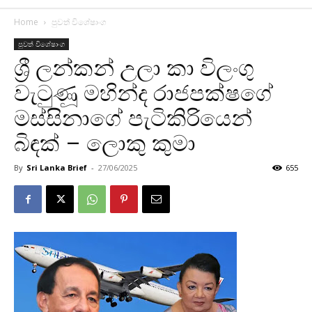
Home
පුවත් විශේෂාංග
පුවත් විශේෂාංග
ශ්‍රී ලන්කන් උලා කා විලංගු
වැටුණූ මහින්ද රාජපක්⁣ෂගේ
මස්සිනාගේ පැටිකිරියෙන්
බිඳක් – ලොකු කුමා
By
Sri Lanka Brief
-
27/06/2025
655