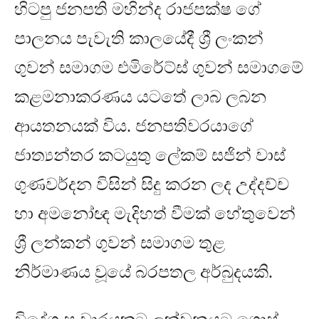
හිටපු ජනපති මහින්ද රාජපක්ෂ ගේ
පාලනය පැවැති කාලයේදී ශ්‍රී ලංකන්
ගුවන් සමාගම එමිරේ⁣ට්ස් ගුවන් සමාගමේ
කළමනාකරණය යටතේ ලාබ ලබන
ආයතනයක් විය
.
ජනපතිවරයාගේ
ජාත්‍යන්තර කටයුතු ලේකම් සජින් වාස්
ගුණවර්දන විසින් සිදු කරන ලද උද්දච්ච
හා අමනෝඥ මැදිහත් වීමක් හේතුවෙන්
ශ්‍රී ලන්කන් ගුවන් සමාගම තුළ
නිර්මාණය වූයේ බරපතල අර්බුදයකි
.