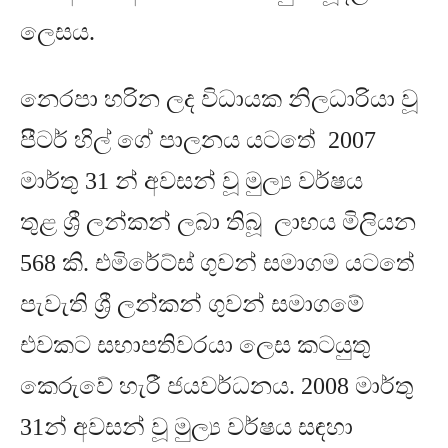
ලෙසය
.
නෙරපා හරින ලද විධායක නිලධාරියා වූ
පීටර් හිල් ගේ පාලනය යටතේ
2007
මාර්තු
31
න් අවසන් වූ මුල්‍ය වර්ෂය
තුළ
ශ්‍රී ලන්කන් ලබා තිබූ ලාභය මිලියන
568
කි
.
එමිරේට්ස් ගුවන් සමාගම යටතේ
පැවැති ශ්‍රී ලන්කන් ගුවන් සමාගමේ
එවකට සභාපතිවරයා ලෙස කටයුතු
කෙරුවේ හැරී ජයවර්ධනය
. 2008
මාර්තු
31
න් අවසන් වූ මුල්‍ය වර්ෂය සඳහා