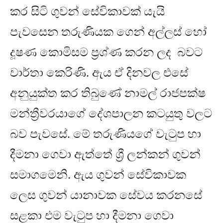
කර සිටි ගුවන් සේවිකාවක් යැයි
පැවසෙන තරුණියක ගෙන් අල්ලස් හෝ
දූෂණ කොමිසම ප්‍රශ්ණ කරන ලද බවට
වාර්තා කෙරිණි
.
ඇය ඒ දිනවල එසේ
අනුයුක්ත කර තිබුණේ නාමල් රාජපක්ෂ
මන්ත්‍රීවරයාගේ දේශපාලන කටයුතු වලට
බව පැවසේ
.
මේ තරුණියගේ වැටුප හා
දීමනා ගෙවා ඇත්තේ ශ්‍රී ලන්කන් ගුවන්
සමාගමෙනි
.
ඇය ගුවන් සේවිකාවක
ලෙස ගුවන් යානාවක සේවය කරනසේ
සළකා එම වැටුප හා දීමනා ගෙවා