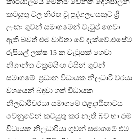
කාර්යාලයේ මෙන්ම වෙනත් දේශපාලන
කටයුතු වල නිරත වූ පුද්ගලයෙකුට ශ්‍රී
ලංකා ගුවන් සමාගමෙන් වැටුප් ගෙවා
ඇති බවත් එම වාර්තා වේ දැක්වේ
.
එසේම
රුපියල් ලක්ෂ
15
ක වැටුපක් ගෙවා
නිශාන්ත වික්‍රමසිංහ විසින් ගුවන්
සමාගමේ ප්‍රධාන විධායක නිලධාරී වරයා
වශයෙන් බඳවා ගත් විධායක
නිලධාරීවරයා සමාගමේ ඵළදායීතාවය
වෙනුවෙන් කටයුතු කර නැති බව හා එම
විධායක නිලධාරියා ගුවන් සමාගමේ එම