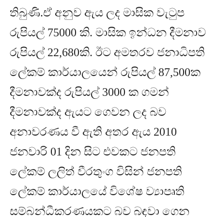
තිබුණි
.
ඒ අනුව ඇය ලද මාසික වැටුප
රුපියල්
75000
කි
.
මාසික ඉන්ධන දීමනාව
රුපියල්
22,680
කි
.
ඊට අමතරව ජනාධිපති
ලේකම් කාර්යාලයෙන් රුපියල්
87,500
ක
දීමනාවක්ද රුපියල්
3000
ක ගමන්
දීමනාවක්ද ඇයට ගෙවන ලද බව
අනාවරණය වී ඇති අතර ඇය
2010
ජනවාරි
01
දින සිට එවකට ජනපති
ලේකම් ලලිත් වීරතුංග විසින් ජනපති
ලේකම් කාර්යාලයේ විශේෂ ව්‍යාපෘති
සම්බන්ධීකරණයකට බව බඳවා ⁣ගෙන