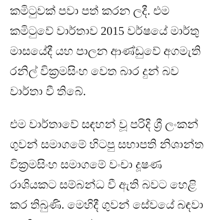
කමිටුවක් පවා පත් කරන ලදී
.
එම
කමිටුවේ වාර්තාව
2015
වර්ෂයේ මාර්තු
මාසයේදී යහ පාලන ආණ්ඩුවේ අගමැති
රනිල් වික්‍රමසිංහ වෙත බාර දුන් බව
වාර්තා වී තිබේ
.
එම වාර්තාවේ සඳහන් වූ පරිදි ශ්‍රී ලංකන්
ගුවන් සමාගමේ හිටපු සභාපති නිශාන්ත
වික්‍රමසිංහ සමාගමේ වංචා දූෂණ
රාශියකට සම්බන්ධ වී ඇති බවට හෙළි
කර තිබුණි
.
මෙහිදී ගුවන් සේවයේ බඳවා