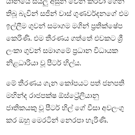
යානයේ සියලු අසුන් වෙන් කරවා ගෙන
තිබූ බැවින් සජින් වාස් ගුණවර්දනගේ එම
ඉල්ලීම ගුවන් සමාගම මගින් ප්‍රතික්ෂේප
කෙරිණි
.
එම තීරණය ගත්තේ එවකට ශ්‍රී
ලංකා ගුවන් සමාගමේ ප්‍රධාන විධායක
නිළධාරියා වූ පීටර් හිල්ය
.
මේ තීරණය ගැන කෝපයට පත් ජනපති
මහින්ද රාජපක්ෂ ඕස්ට්‍රේලියානු
ජාතිකයකු වූ පීටර් හිල් ගේ වීසා අවලංගු
කර ඔහු මෙරටින් නෙරපා හැරිණි
.