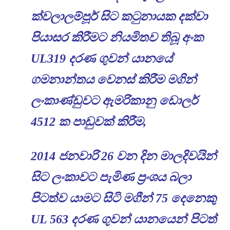
ක්වලාලම්පූර් සිට කටුනායක දක්වා
පියාසර කිරීමට නියමිතව තිබූ අංක
UL319
දරණ ගුවන් යානයේ
ගමනාන්තය වෙනස් කිරීම මගින්
ලංකාණ්ඩුවට ඇමරිකානු ඩොලර්
4512
ක පාඩුවක් කිරීම
,
2014
ජනවාරි
26
වන දින මාලදිවයින්
සිට ලංකාවට පැමිණ ප්‍රංශය බලා
පිටත්ව යාමට සිටි මගීන්
75
දෙනෙකු
UL 563
දරණ ගුවන් යානයෙන් පිටත්