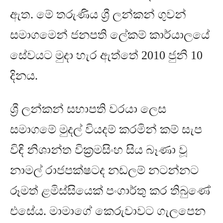
ඇත
.
මේ තරුණිය ශ්‍රී ලන්කන් ගුවන්
සමාගමෙන් ජනපති ලේකම් කාර්යාලයේ
සේවයට මුදා හැර ඇත්තේ
2010
ජුනි
10
දිනය
.
ශ්‍රී ලන්කන් සභාපති වරයා ලෙස
සමාගමේ මුදල් වියදම් කරමින් කම් සැප
විඳි නිශාන්ත වික්‍රමසිංහ සිය බෑණා වූ
නාමල් රාජපක්ෂටද නඩලම් නටන්නට
රූමත් ළමිස්සියෙක් පංගාර්තු කර තිබුණේ
එසේය
.
මාමාගේ කෙරුවාවට ගැලපෙන