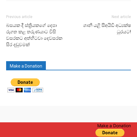
Previous article
Next article
බසයක දී ස්ත්‍රියකගේ දෙපා
ශානි යළි සීඅයිඩී අධ්‍යක්ෂ
රූගත කළ තරුණයාට විසි
ධුරයට!
වසරකට අත්හිටවා දෙවසරක
සිර දඬුවමක්
Make a Donation
Make a Donation