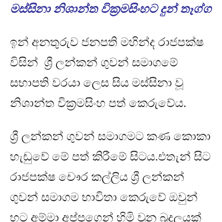
මස්සිනා නිශාන්ත වික්‍රමසිංහට දුන් තෑග්ග
ඉන් අනතුරුව ජනපති මහින්ද රාජපක්ෂ
විසින් ශ්‍රී ලන්කන් ගුවන් සමාගමේ
සභාපති වරයා ලෙස සිය මස්සිනා වූ
නිශාන්ත වික්‍රමසිංහ පත් කෙරුවේය
.
ශ්‍රී ලන්කන් ගුවන් සමාගමට කණ කොකා
හැඬුවේ මේ පත් කිරීමේ සිටය
.
එතැන් සිට
රාජපක්ෂ චෞර කල්ලිය ශ්‍රී ලන්කන්
ගුවන් සමාගම භාවිතා කෙරු⁣වේ ඔවුන්
හට අම්මා අප්පගෙන් හිමි වුන බූදලයක්