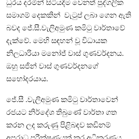
ධුරය දරමින් සිටියදීම වෙනත් පුද්ගලික
සමාගම් දෙකකින් වැටුප් ලබා ගෙන ඇති
බවද ජේ
.
සී
.
වැලිඅමුණ කමිටු වාර්තාවේ
දැක්වේ
.
මෙහි සඳහන් වූ විධායක
නිලධාරියා මනෝජ් වාස් ගුණවර්දනය
.
ඔහු සජින් වාස් ගුණවර්දනගේ
⁣සහෝදරයාය
.
ජේ
.
සී
.
වැලිඅමුණ කමිටු වාර්තාවෙන්
රජයට නිර්දේශ තිබු⁣ණේ ⁣වාර්තා ගත
කරන ලද කරුණු පිළිබඳව කඩිනම්
අපරාධ පරීක්ෂණයක් කර අධිකරණය⁣