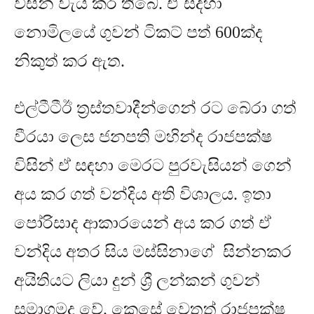
විසින් වැය කර තිබේ
.
ඒ සදහා
නොමිලයේ ගුවන් ටිකට් පත්
600
ක්ද
නිකුත් කර ඇත
.
එල්ටීටීඊ ත්‍රස්තවාදීන්ගෙන් රට බේරා ගත්
වීරයා ලෙස ජනපති මහින්ද රාජපක්ෂ
විසින් ඒ සඳහා මෙරට පුරවැසියන් ගෙන්
අය කර ගත් වන්දිය අති විශාලය
.
ඉතා
පෝරිසාද ආකාරයෙන් අය කර ගත් ඒ
වන්දිය අතර සිය මස්සිනාගේ සින්නකර
අයිතියට ලියා දුන් ශ්‍රී ලන්කන් ගුවන්
සමාගමද වේ
.
කෙසේ වෙතත් රාජපක්ෂ