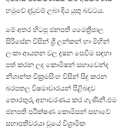
හමුවේ දඬුවම් ලබා දිය යුතු බවටය
.
මේ අතර හිටපු ජනපති මෛත්‍රීපාල
සිරිසේන විසින් ශ්‍රී ලන්කන් හා මිහින්
ලංකා ආයතන වල දූෂන සෙවීම සඳහා
පත් කරන ලද කොමිෂන් සභාවෙන්ද
නිශාන්ත වික්‍රමසිංහ විසින් සිදු කරන
බරපතල විෂමාචාරයන් පිළිබඳව
තොරතුරු අනාවරණය කර ගැණිනි
.
එම
ජනපති පරීක්ෂණ කොමිසන් සභාවේ
සභාපතිවරයා වූයේ විශ්‍රාමික