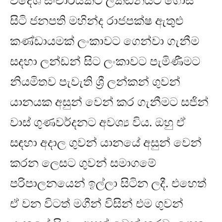
විදේශ සංචාරයකට ලක්ඩනයට ගොස්
සිටි ජනපති මහින්ද රාජපක්ෂ ඇතුළු
කණ්ඩායමක් ලංකාව⁣ට ගෙන්වා ගැනීම
සදහා ලන්ඩන් සිට ලංකාවට පැමිණීමට
නියමිතව පැවැති ශ්‍රී ලන්කන් ගුවන්
යානයක අසුන් වෙන් කර ගැනීමට සජින්
වාස් ගුණවර්දනට අවශ්‍ය විය
.
ඔහු ඒ
සඳහා අදාල ගුවන් යානයේ අසුන් වෙන්
කරන ලෙසට ගුවන් සමාගමේ
පරිපාලනයෙන් ඉල්ලා සිටින ලදී
.
එහෙත්
ඒ වන විටත් මගීන් විසින් එම ගුවන්