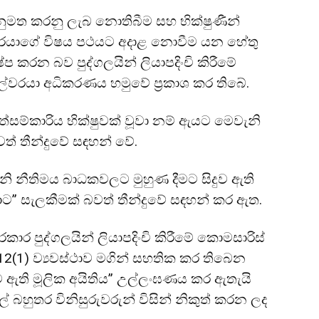
 අනුමත කරනු ලැබ නොතිබීම සහ භික්ෂුණීන්
වරයාගේ විෂය පථයට අදාළ නොවීම යන හේතු
ේප කරන බව පුද්ගලයින් ලියාපදිංචි කිරීමේ
්වරයා අධිකරණය හමුවේ ප්‍රකාශ කර තිබේ.
සම්කාරිය භික්ෂුවක් වූවා නම් ඇයට මෙවැනි
් තීන්දුවේ සඳහන් වේ.
ි නීතිමය බාධකවලට මුහුණ දීමට සිදුව ඇති
ට” සැලකීමක් බවත් තීන්දුවේ සඳහන් කර ඇත.
රකාර පුද්ගලයින් ලියාපදිංචි කිරීමේ කොමසාරිස්
 12(1) ව්‍යවස්ථාව මගින් සහතික කර තිබෙන
මට ඇති මූලික අයිතිය” උල්ලංඝණය කර ඇතැයි
ඩුලේ බහුතර විනිසුරුවරුන් විසින් නිකුත් කරන ලද