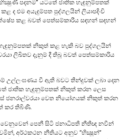
ික්‍ෂුණී පදනම” යටතේ ජාතික හැඳුනුම්පතක්
 කළ ද එම අයැදුම්පත පුද්ගලයින් ලියාපදිංචි
තික්ෂේප කළ බවත් පෙත්සම්කාරීය සඳහන් සඳහන්
ැඳුනුම්පතක් නිකුත් කළ හැකි බව පුද්ගලයින්
රයා ලිඛිතව දැනුම් දී තිබූ බවත් පෙත්සම්කාරිය
සිකම් උල්ලංඝණය වී ඇති බවට තීන්දුවක් ලබා දෙන
තේ ජාතික හැඳුනුම්පතක් නිකුත් කරන ලෙස
සාරිස් ජනරාල්වරයා වෙත නියෝගයක් නිකුත් කරන
් කර තිබිණි.
 වෙනුවෙන් පෙනී සිටි ජනාධිපති නීතිඥ නවීන්
න්, අර්ථකථන නීතියට අනුව “භික්‍ෂූන්”