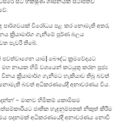
වසරේ සිට භික්ෂුණී ශාසනයක් ස්ථාපිතව
වේ.
ිසිදු පාර්ශවයක් විරෝධය පළ කර නොමැති අතර,
ය ක්‍රියාමාර්ග ගැනීමේ පූර්ණ බලය
ෙත පැවරී තිබේ.
නයක් පවත්වාගෙන යාම] බෞද්ධ ක්‍රමවේදයට
ේ මහ නායක හිමි වශයෙන් කටයුතු කරන පූජ්‍ය
ිනය ක්‍රියාමාර්ග ගැනීමට හැකියාව තිබූ බවත්
ගෙන නොමැති බවත් අධිකරණයේදී අනාවරණය විය.
 දෙන්න’ – මානව හිමිකම් කොමිසම
සම්කාරියට ජාතික හැඳුනුම්පතක් නිකුත් කිරීම
නීතිමය පදනමක් අධිකරණයේදී අනාවරණය නොවී