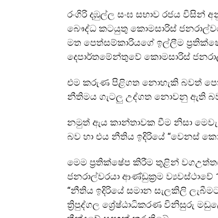
රංගිරි දඹුල්ල සංඝ සභාව රජය විසින්
බෞද්ධ කටයුතු කොමසාරිස් ජනරාල්
මත පෙත්සම්කාරියගේ ඉල්ලීම ප්‍රතික්ෂ
දෙපාර්තමේන්තුවේ කොමසාරිස් ජනරාල
එම කරුණ පිළිගත නොහැකි බවත් පෙත්
නීතිමය ගැටලු උද්ගත නොවනු ඇති බවත
නමුත් ඇය කාන්තාවක වීම නිසා මෙවැන
බව හා එය නීතිය ඉදිරියේ “වෙනස් කො
මෙම ප්‍රතික්ෂේප කිරීම තුළින් වගඋත්ත
ජනරාල්වරයා ආණ්ඩුක්‍රම ව්‍යවස්ථාවේ
“නීතිය ඉදිරියේ සමාන සැලකිලි ලැබී
ත්‍රිපුද්ගල ශ්‍රේෂ්ඨාධිකරණ විනිසුරු ම