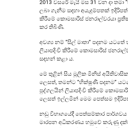
2013 වසරේ මැයි මස 31 වන දා තමා “භ
ලබා ගැනීම සඳහා අයැදුම්පතක් ඉදිරිපත්
කිරීමේ කොමසාරිස් ජනරාල්වරයා ප්‍ර
කර තිබිණි.
අවශ්‍ය නම් “සිල් මාතා” පදනම යටතේ හ
ලියාපදිංචි කිරීමේ කොමසාරිස් ජනරාල්ව
සඳහන් කළා ය.
මේ තුළින් සිය මූලික මිනිස් අයිතිවා
ලෙසත්, තමන්ට “භික්ෂුණී පදනම” යට
පුද්ගලයින් ලියාපදිංචි කිරීමේ කොම
ලෙසත් ඉල්ලමින් මෙම පෙත්සම ඉදිරිපත
නඩු විභාගයේදී පෙත්සම්කාර පාර්ශවය
මාරපන අධිකරණය හමුවේ කරුණු දක්වමි