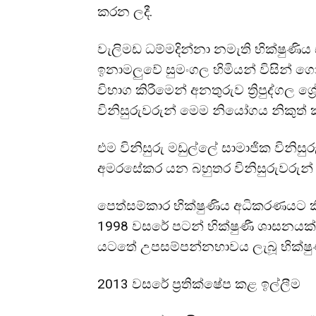
කරන ලදී.
වැලිමඩ ධම්මදින්නා නමැති භික්ෂුණිය 
ඉනාමලුවේ සුමංගල හිමියන් විසින් ග
විභාග කිරීමෙන් අනතුරුව ත්‍රිපුද්ගල ශ
විනිසුරුවරුන් මෙම නියෝගය නිකුත් ක
එම විනිසුරු මඩුල්ලේ සාමාජික විනිසුරු
අමරසේකර යන බහුතර විනිසුරුවරුන් වි
පෙත්සම්කාර භික්ෂුණිය අධිකරණයට කි
1998 වසරේ පටන් භික්ෂුණී ශාසනයක්
යටතේ උපසම්පන්නභාවය ලැබූ භික්ෂු
2013 වසරේ ප්‍රතික්ෂේප කළ ඉල්ලීම