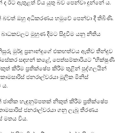
් ද ඊට ඇතුළත් විය යුතු බව පෙන්වා දුන්නේ ය.
් බවත් ඔහු අධිකරණය හමුවේ පෙන්වා දී තිබිණි.
 බාධකවලට මුහුණ දීමට සිදුවීම යනු නීතිය
සුරු මුර්දු ප්‍රනාන්දුගේ එකඟත්වය ඇතිව තීන්දුව
අමරසේකර සඳහන් කළේ, පෙත්සම්කාරියට “භික්ෂුණී
 කිරීම ප්‍රතික්ෂේප කිරීම තුළින් පුද්ගලයින්
කොමසාරිස් ජනරාල්වරයා මූලික මිනිස්
 ය.
ාතික හැඳුනුම්පතක් නිකුත් කිරීම ප්‍රතික්ෂේප
ේ කොමසාරිස් ජනරාල්වරයා ගනු ලැබූ තීරණය
 මතය විය.