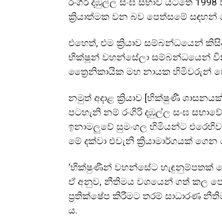
රංගිරි දඹුල්ල සංඝ සභාව යටතේ 1998 
ක්‍රියාත්මක වන බව පෙත්සමේ සඳහන් 
එහෙත්, එම ක්‍රියාව සම්බන්ධයෙන් ක
භික්ෂූන් වහන්සේලා සම්බන්ධයෙන් වින
ත්‍රෛනිකායික මහ නායක හිමිවරුන් ව
නමුත් අදාළ ක්‍රියාව [භික්ෂුණී ශාස
පටහැනි නම් රංගිරි දඹුල්ල සංඝ සභාව
ඉනාමලුවේ සුමංගල හිමියන්ට එරෙහිව ව
මේ දක්වා එවැනි ක්‍රියාමාර්ගයක් 
‘භික්ෂුණීන් වහන්සේට හැඳුනුම්පතක්
ඒ අනුව, නීතිමය වශයෙන් ගත් කල පෙත්
ප්‍රතික්ෂේප කිරීමට තරම් සාධාරණ 
ය.