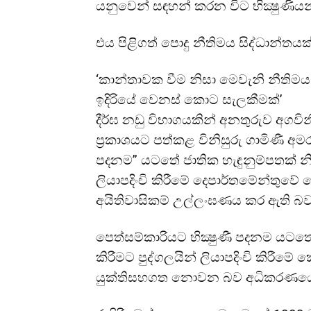
යනුවෙන් සඳහන් කරන විට භික්‍ෂුණියන
එය පිළිගත් පොදු නීතිමය සිද්ධාන්තයක
‘කාන්තාවක වීම නිසා මෙවැනි නීතිමය
ඉදිරියේ වෙනස් කොට සැලකීමක්’
දීර්ඝ නඩු විභාගයකින් අනතුරුව අගවිනි
ප්‍රකාශයට පත්කළ විනිසුරු ගාමිණී 
පදනම” යටතේ ජාතික හැඳුනුම්පතක් නිකුත්
ලියාපදිංචි කිරීමේ දෙපාර්තමේන්තුවේ 
අයිතිවාසිකම් උල්ලංඝණය කර ඇති බව
පෙත්සම්කාරියට භික්‍ෂුණී පදනම යටතේ ජ
කිරීමට පුද්ගලයින් ලියාපදිංචි කිරීම
යුක්තිසහගත නොවන බව අධිකරණයේ