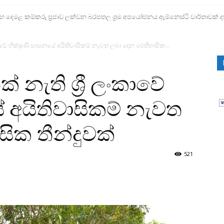
ෙමළ කම්කරු ප්‍රජාව ලක්වන බරපතල ශ්‍රම අපයෝජනය ඇම්නෙස්ටි වාර්තාවක් ද
ලංකාවේ භික්ෂුණී සාසනයේ අයිතිවාසිකම් නැවත ලබා දෙන ඓතිහාසික...
් නැති ශ්‍රී ලංකාවේ
 අයිතිවාසිකම් නැවත
ික තීන්දුවක්
521