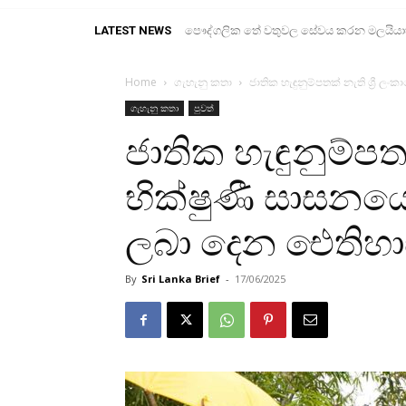
LATEST NEWS
පෞද්ගලික තේ වතුවල සේවය කරන මලයියාහ ද
Home
ගැහැනු කතා
ජාතික හැඳුනුම්පතක් නැති ශ්‍රී 
ගැහැනු කතා
පුවත්
ජාතික හැඳුනුම්පතක
භික්ෂුණී සාසනයේ
ලබා දෙන ඓතිහාස
By
Sri Lanka Brief
-
17/06/2025