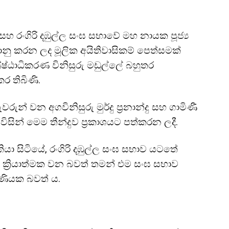
සහ රංගිරි දඹුල්ල සංඝ සභාවේ මහ නායක පූජ්‍ය
ොනු කරන ලද මූලික අයිතිවාසිකම් පෙත්සමක්
්‍රේෂ්ඨාධිකරණ විනිසුරු මඩුල්ලේ බහුතර
ර තිබිණි.
වරුන් වන අගවිනිසුරු මුර්දු ප්‍රනාන්දු සහ ගාමිණී
සින් මෙම තීන්දුව ප්‍රකාශයට පත්කරන ලදී.
යා සිටියේ, රංගිරි දඹුල්ල සංඝ සභාව යටතේ
 ක්‍රියාත්මක වන බවත් තමන් එම සංඝ සභාව
ණියක බවත් ය.