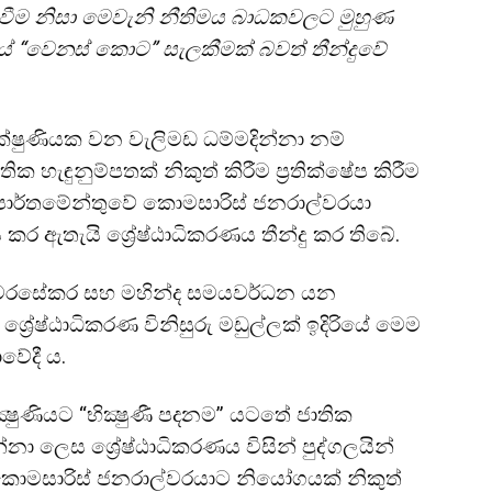
 වීම නිසා මෙවැනි නීතිමය බාධකවලට මුහුණ
රියේ “වෙනස් කොට” සැලකීමක් බවත් තීන්දුවේ
ික්ෂුණියක වන වැලිමඩ ධම්මදින්නා නම්
ික හැඳුනුම්පතක් නිකුත් කිරීම ප්‍රතික්ෂේප කිරීම
ේ දෙපාර්තමේන්තුවේ කොමසාරිස් ජනරාල්වරයා
 කර ඇතැයි ශ්‍රේෂ්ඨාධිකරණය තීන්දු කර තිබේ.
ාමිණී අමරසේකර සහ මහින්ද සමයවර්ධන යන
ල ශ්‍රේෂ්ඨාධිකරණ විනිසුරු මඩුල්ලක් ඉදිරියේ මෙම
වේදී ය.
්‍ෂුණියට “භික්‍ෂුණී පදනම” යටතේ ජාතික
්නා ලෙස ශ්‍රේෂ්ඨාධිකරණය විසින් පුද්ගලයින්
ේ කොමසාරිස් ජනරාල්වරයාට නියෝගයක් නිකුත්