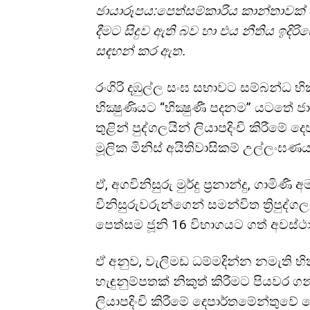
ඡායාරූපය:පෙත්සම්කාරිය කාන්තාවක්
දීමට සිදුව ඇති බව හා එය නීතිය ඉදි
සඳහන් කර ඇත.
රංගිරි දඹුල්ල සංඝ සභාවට සම්බන්ධ භ
භික්‍ෂුණියට “භික්‍ෂුණී පදනම” යටතේ ජාත
තුළින් පුද්ගලයින් ලියාපදිංචි කිරීම
මූලික මිනිස් අයිතිවාසිකම් උල්ලංඝණය
ඒ, අගවිනිසුරු මුර්දු ප්‍රනාන්දු, ග
විනිසුරුවරුන්ගෙන් සමන්විත ත්‍රිපුද්ග
පෙත්සම ජූනි 16 විභාගයට ගත් අවස්ථා
ඒ අනුව, වැලිමඩ ධම්මදින්න නමැති භික
හැඳුනුම්පතක් නිකුත් කිරීමට පියවර ගන
ලියාපදිංචි කිරීමේ දෙපාර්තමේන්තුව