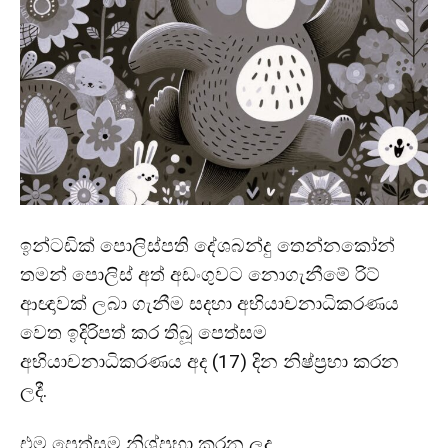
ඉන්ටඩික් පොලිස්පති දේශබන්දු තෙන්නකෝන්
තමන් පොලිස් අත් අඩංගුවට නොගැනීමේ ⁣රිට්
ආඥාවක් ලබා ගැනීම සදහා අභියාචනාධිකරණය
වෙත ඉදිරිපත් කර තිබූ පෙත්සම
අභියාචනාධිකරණය අද (17) දින නිෂ්ප්‍රභා කරන
ලදී.
එම පෙත්සම නිශ්ප්‍රභා කරන ලද