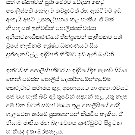
සති ගණනාවක් පුරා මෙරට වේදිකා ගතවූ
පොලිස්පති කෝලම තවදුරටත් රඟ දැක්වීමට ඉඩ
ඇතැයි අපට උපකල්පනය කළ හැකිය. ඒ මක්
නිසාද යත් ඉන්ටඩික් පොලිස්පතිවරයා
අභියාචනාධිකරණයේ තීන්දුවෙන් සෑහීමකට පත්
වූයේ නැතිනම් ශ්‍රේෂ්ඨාධිකරණයට සිය
දුක්ගැනවිල්ල ඉදිරිපත් කිරීමට ඉඩ ඇති බැවිනි.
ඉන්ටඩික් පොලිස්පතිවරයා ඉදිරියේදීත් සැඟවී සිටිය
හොත් සමස්ත පොලිස් දෙපාර්තමේන්තුවේම
කෙරුවාව සමාජය තුළ අපහාසයට හා අගෞරවයට
පත් විය හැකි බව අමුතුවෙන් සඳහන් කළ යුතු නැත.
මේ වන විටත් සමාජ මාධ්‍ය තුළ පොලීසියේ රෙදි
ගැලවෙන තරමේ ප්‍රකාශනයන් කියවිය හැකිය. ඒ
නිසාම ජාතික ජන බලවේගය ආණ්ඩුවට සිදු වන
හානියද ඉතා බරපතලය.