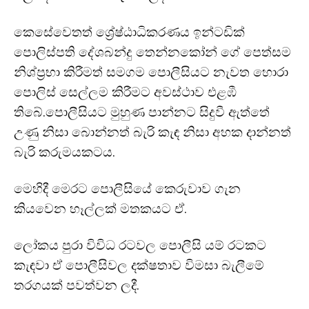
කෙසේවෙතත් ශ්‍රේෂ්ඨාධිකරණය ඉන්ටඩික්
පොලිස්පති දේශබන්දු තෙන්නකෝන් ගේ පෙත්සම
නිශ්ප්‍රභා කිරීමත් සමගම පොලීසියට නැවත හොරා
පොලිස් සෙල්ලම කිරීමට අවස්ථාව එළඹී
තිබේ.පොලීසියට මුහුණ පාන්නට සිදුවී ඇත්තේ
උණු නිසා බොන්නත් බැරි කැඳ නිසා අහක දාන්නත්
බැරි කරුමයකටය.
මෙහිදී මෙරට පොලීසියේ කෙරුවාව ගැන
කියවෙන හෑල්ලක් මතකයට ඒ.
ලෝකය පුරා විවිධ රටවල පොලීසි යම් රටකට
කැඳවා ඒ පොලීසිවල දක්ෂතාව විමසා බැලීමේ
තරගයක් පවත්වන ලදී.