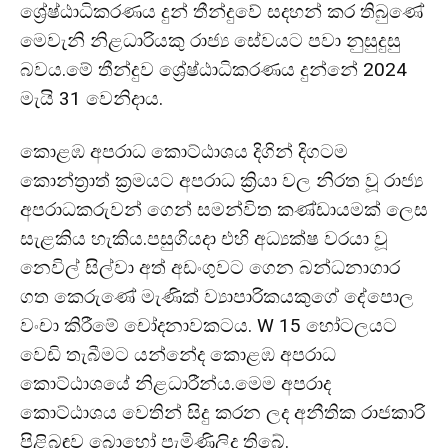
ශ්‍රේෂ්ඨාධිකරණය දුන් තීන්දුවේ සදහන් කර තිබුණේ
මෙවැනි නිළධාරියකු රාජ්‍ය සේවය⁣ට පවා නුසුදුසු
බවය.මේ තීන්දුව ශ්‍රේෂ්ඨාධිකරණය දු⁣න්නේ 2024
මැයි 31 වෙනිදාය.
කොළඹ අපරාධ කොට්ඨාශය දිගින් දිගටම
කොන්ත්‍රාත් ක්‍රමයට අපරාධ ක්‍රියා වල නිරත වූ රාජ්‍ය
අපරාධකරුවන් ගෙන් සමන්විත කණ්ඩායමක් ලෙස
සැළකිය හැකිය.පසුගියදා එහි අධ්‍යක්ෂ වරයා වූ
නෙවිල් සිල්වා අත් අඩංගුවට ගෙන බන්ධනාගාර
ගත කෙරුණේ මැණික් ව්‍යාපාරිකයකුගේ දේපොල
වංචා කිරීමේ චෝදනාවකටය. W 15 හෝටලයට
වෙඩි තැබීමට යන්නේද කොළඹ අපරාධ
කොට්ඨාශයේ නිළධාරීන්ය.මෙම අපරාද
කොට්ඨාශය වෙතින් සිදු කරන ලද අනීතික රාජකාරි
පිළිබඳව බොහෝ පැමිණිලිද තිබේ.