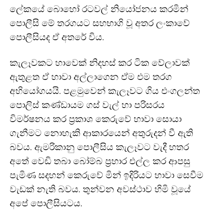
ලේකයේ බොහෝ රටවල් නියෝජනය කරමින්
පොලීසි මේ තරගයට සහභාගි වූ අතර ලංකාවේ
පොලීසියද ඒ අතරේ විය.
කැලෑවකට හාවෙක් නිදහස් කර ටික වේලාවක්
ඇතුළත ඒ හාවා අල්ලාගෙන ඒම එම තරග
අභියෝගයයි. පළමුවෙන් කැලෑවට ගිය එංගලන්ත
පොලිස් කණ්ඩායම ගස් වැල් හා පරිසරය
විමර්ෂනය කර ප්‍රකාශ කෙරුවේ හාවා සොයා
ගැනීමට නොහැකි ආකාරයෙන් අතුරුදන් වී ඇති
බවය. ඇමරිකානු පොලීසිය කැලෑවට වැදී හතර
අතේ වෙඩි තබා බෝම්බ ප්‍රහාර එල්ල කර ආපසු
පැමිණ සදහන් කෙරුවේ මින් ඉදිරියට හාවා සෙවීම
වැඩක් නැති බවය. තුන්වන අවස්ථාව හිමි වූයේ
අපේ පොලීසියටය.