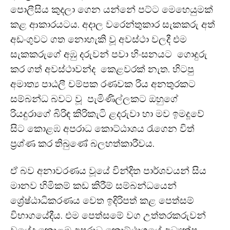
පොලීසිය කුදලා ගෙන යන්නේ පට්ට මෙහෙයුමක්
කළ ආකාරයටය. අදාල වරෙන්තුකාර සැකකරු අත්
අඩංගුවට ගත නොහැකි වූ අවස්ථා වලදී එම
සැකකරුගේ අඹු දරුවන් පවා හිංසනය⁣ට ගොදුරු
කර ගත් අවස්ථාවන්ද කෙළවරක් නැත. හිටපු
අමාත්‍ය පාඨලී චම්පක රණවක රිය අනතුරකට
සම්බන්ධ බවට වූ පැමිණිල්ලකට ඔහුගේ
රියදුරාගේ බිරිඳ කිරිකැටි ළදරුවා හා මව ඉමදූවේ
සිට කොළඹ අපරාධ කොට්ඨාශය රැගෙන විත්
ප්‍රශ්ණ කර තිබුණේ බලහත්කාරීවය.
ඒ බව අනාවරණය වූයේ වින්දිත පාර්ශවයන් සිය
මානව හිමිකම් කඩ කිරීම් සම්බන්ධයෙන්
ශ්‍රේෂ්ඨාධිකරණය වෙත ඉදිරිපත් කළ පෙත්සම්
විභාගයේදීය. ⁣එම පෙත්සමේ වග උත්තරකරුවන්