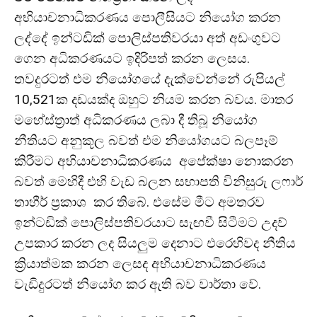
අභියාචනාධිකරණය පොලීසියට නියෝග කරන
ලද්දේ ඉන්ටඩික් පොලිස්පතිවරයා අත් අඩංගුවට
ගෙන ⁣අධිකරණයට ඉදිරිපත් කරන ලෙසය.
තවදුරටත් එම නියෝගයේ දැක්වෙන්නේ රුපියල්
10,521ක දඩයක්ද ඔහුට නියම කරන බවය. මාතර
මහේස්ත්‍රාත් අධිකරණය ලබා දී තිබූ නියෝග
නීතියට අනුකූල බවත් එම නියෝගයට බලපෑම්
කිරීමට අභියාචනාධිකරණය අපේක්ෂා නොකරන
බවත් මෙහිදී එහි වැඩ බලන සභාපති විනිසුරු ලෆාර්
තාහීර් ප්‍රකාශ කර තිබේ. එසේම මීට අමතරව
⁣ඉන්ටඩික් පොලිස්පතිවරයාට සැඟවී සිටීමට උදව්
උපකාර කරන ලද සියලුම දෙනාට එරෙහිවද නීතිය
ක්‍රියාත්මක කරන ලෙසද අභියාචනාධිකරණය
වැඩිදුරටත් නියෝග කර ඇති බව වාර්තා වේ.