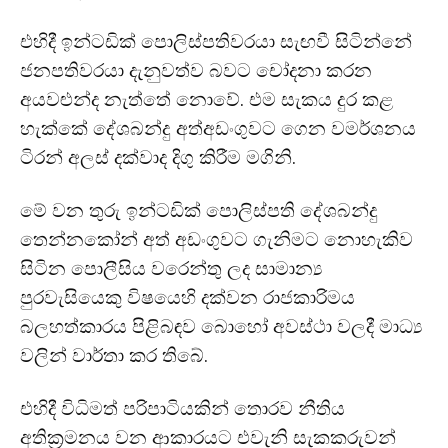
එහිදී ඉන්ටඩික් පොලිස්පතිවරයා සැඟවී සිටින්නේ
ජනපතිවරයා දැනුවත්ව බවට චෝදනා කරන
අයවළුන්ද නැත්තේ නොවේ. එම සැකය දුර කළ
හැක්කේ දේශබන්දු අත්අඩංගුවට ගෙන වමර්ශනය
ටිරන් අලස් දක්වාද දිගු කිරීම මගිනි.
මේ වන තුරු ඉන්ටඩික් පොලිස්පති දේශබන්දු
තෙන්නකෝන් අත් අඩංගුවට ගැනිමට නොහැකිව
සිටින පොලීසිය වරෙන්තු ලද සාමාන්‍ය
පුරවැසියෙකු විෂයෙහි දක්වන රාජකාරිමය
බලහත්කාරය පිළිබඳව බොහෝ අවස්ථා වලදී මාධ්‍ය
වලින් වාර්තා කර තිබේ.
එහිදී විධිමත් පරිපාටියකින් තොරව නීතිය
අතික්‍රමනය වන ආකාරයට එවැනි සැකකරුවන්