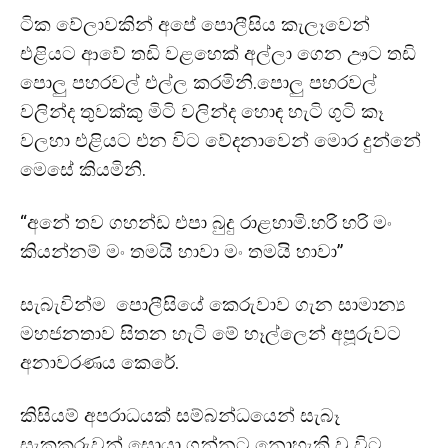
ටික වේලාවකින් අපේ පොලීසිය කැලෑවෙන්
එළියට ආවේ තඩි වළහෙක් අල්ලා ගෙන ඌට තඩි
පොලු පහරවල් එල්ල කරමිනි.පොලු පහරවල්
වලින්ද තුවක්කු මිටි වලින්ද හොඳ හැටි ගුටි කෑ
වලහා එළියට එන විට වේදනාවෙන් මොර දුන්නේ
මෙසේ කියමිනි.
“අනේ තව ගහන්ඩ එපා බුදු රාළහාමි.හරි හරි මං
කියන්නම් මං තමයි හාවා මං තමයි හාවා”
සැබැවින්ම පොලීසියේ කෙරුවාව ගැන සාමාන්‍ය
මහජනතාව සිතන හැටි මේ හෑල්ලෙන් අපූරුවට
අනාවරණය කෙරේ.
කිසියම් අපරාධයක් සම්බන්ධයෙන් සැබෑ
සැකකරුවන් සොයා ගන්න⁣ට නොහැකි වූ විට