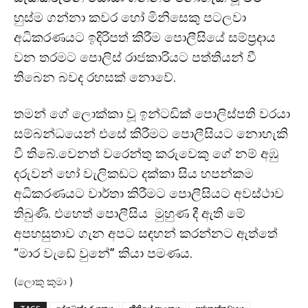
හුස්ම ගන්නා කවර හෝ මිනිසෙකු පටලවා
අධිකරණයට ඉදිරිපත් කිරීම පොලීසියේ සම්ප්‍රදාය
වන තරමට පොලිස් රාජකාරියට පත්තියන් වී
තිබෙන බවද රහසක් නොවේ.
තමන් ගේ ලොක්කා වූ ඉන්ටඩික් පොලිස්පති වරයා
සම්බන්ධයෙන් එසේ කිරීමට පොලීසියට නොහැකි
වී තිබේ.වෙනත් වරෙන්තු කරුවෙකු ගේ නම් අඹු
දරුවන් හෝ වැලිකඩට දක්කා සිය හපන්කම
අධිකරණයට වාර්තා කිරීමට පොලීසිය⁣ට අවස්ථාව
තිබුණි. එහෙත් පොලීසිය මුහුණ දී ඇති මේ
අපහසුතාව ගැන අපට සඳහන් කරන්නට ඇත්තේ
“මාර වැඩේ වුනේ” කියා පමණය.
(ලොකු කුමා )