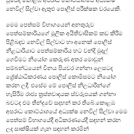
වූයේද කොළඹ අපරාධ කොට්ඨාශයේ අධ්‍යක්ෂ
නෙවිල් සිල්වා ඇතුළු පොලිස් පරීක්ෂක වරයෙකි.
මෙම පෙත්සම් විභාගයෙන් අනතුරුව
පෙත්සම්කාරියගේ මූලික අයිතිවාසිකම් කඩ කිරීම
පිළිබඳව නෙවිල් සිල්වාට හා අනෙක් පොලිස්
නිළධාරියාට පෙත්සම්කාරිය හ⁣ට වන්දි මුදල්
ගෙවීමට නියෝග කෙරුණ අතර මොවුන්
සම්බන්ධයෙන් විනය පියවර ගන්නා ලෙසටද
ශ්‍රේෂ්ඨාධිකරණය පොලිස් කොමිසමට නියෝග
කරන ලදී. එසේම මේ පොලිස් නිලධාරීන්ගේ
හැසිරීම රාජ්‍ය ත්‍රස්තවාදයක ස්වරූපයක් ගන්නා
බවටද එම තීන්දුවේ සදහන් කර තිබේ.කොළඹ
අපරාධ කොට්ඨාශයේ අධ්‍යක්ෂ නෙවිල් සිල්වා මෙම
පෙත්සම් විභාගයේදී අධිකරණයේදී සඳහන් කරන
ලද සාක්ෂියක් ගැන සඳහන් කරමින්