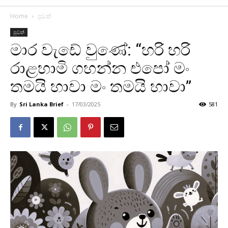
Home
පුවත්
පුවත්
මාර වැඩේ වුණේ: “හරි හරි
රාළහාමි ගහන්න එපෝ මං
තමයි හාවා මං තමයි හාවා”
By
Sri Lanka Brief
-
17/03/2025
581