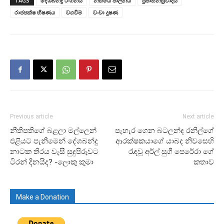
TAGS
දේශබන්දු රංගනය
නීතියේ පාලනය
ප්‍රජාතන්ත්‍රවාදය
රාජපක්ෂ භිෂණය
වගවීම
වංචා දූෂණ
Previous article
Next article
නීතිපතිගේ බළලා මල්ලෙන්
පැහැර ගෙන බටලන්ද රනිල්ගේ
එළියට පැනීමෙන් දේශබන්දු
ආරක්ෂකයාගේ යාබද නිවසෙහි
නාටක තිරය වැසී සුදුපිරුවට
රැඳවූ අර්ල් සුගී පෙරේරා ගේ
ටිරන් දිනයිද? -ලොකු කුමා
කතාව
Make a Donation