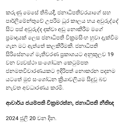
කරුණු මෙසේ තිබියදී, ජනාධිපතිවරයාගේ සහ
පාර්ලිමේන්තුවේ උපරිම ධූර කාලය හය අවුරුද්දේ
සිට පස් අවුරුද්ද දක්වා අඩු නොකිරීම මගේ
ප්‍රමාදයක් ලෙස ජනාධිපති වික්‍රමසිංහ හුවා දැක්වීම
ගැන මට ඇත්තේ කලකිරීමකි. ජනාධිපති
සිරිසේනගේ මැතිවරණ ප්‍රකාශයට අනුකූලව 19
වන ව්‍යවස්ථා සංශෝධන කෙටුම්පත
ජනමතවිචාරණයකට ඉදිරිපත් නොකරන පදනම
යටතේ මුළු සංශෝධන ක්‍රියාවලියම සිදුවූ බව
නැවත අවධාරණය කරමි.
ආචාර්ය ජයම්පති වික්‍රමරත්න, ජනාධිපති නීතිඥ
2024 ජුලි 20 වන දින.