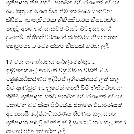
ප්‍රතිපාදන කීපයකට ජනමත විචාරණයක් අවශ්‍ය
බව ඔහුගේ මතය විය. එම කාරණය සාකච්ඡා
කිරීමට අගමැතිවරයා නීතිපතිවාරය කීපවරක්ම
කැඳවූ අතර එක් සාකච්ඡාවකට මමද සහභාගී
වුනෙමි. නීතිපතිවරයාගේ ස්ථාවරය නිසා පනත්
කෙටුම්පතට වෙනස්කම් කීපයක් කරන ලදී.
19 වන සංශෝධනය පාර්ලිමේන්තුවට
ඉදිරිපත්කලේ අගමැති වික්‍රමසිංහ විසිනි. එය
ශ්‍රේෂ්ඨාධිකරණය ඉදිරියේ අභියෝගයට ලක් කල
විට ආණ්ඩුව වෙනුවෙන් පෙනී සිටි නීතිපතිවරයා
කිසිම ප්‍රතිපාදනයකට ජනමත විචාරණයක් අවශ්‍ය
නොවන බව කියා සිටියේය. ජනමත විචාරණයක්
අවශ්‍යයයි ශ්‍රේෂ්ඨාධිකරණය තීරණය කල සමහ
ප්‍රතිපාදන පාර්ලිමේන්තුවේදී සංශෝධනය කල අතර
සමහර ඒවා අත්හරින ලදී.