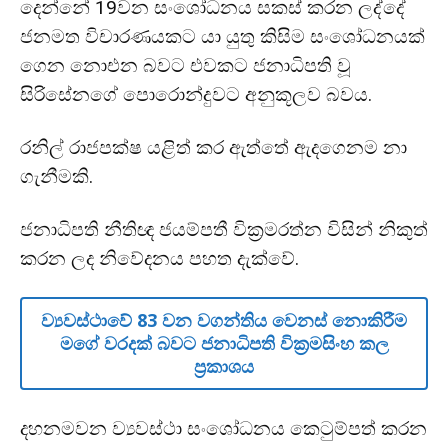
දෙන්නේ 19වන සංශෝධනය සකස් කරන ලද්දේ
ජනමත විචාරණයකට යා යුතු කිසිම සංශෝධනයක්
ගෙන නොඑන බවට එවකට ජනාධිපති වූ
සිරිසේනගේ පොරොන්දුවට අනුකූලව බවය.
රනිල් රාජපක්ෂ යළිත් කර ඇත්තේ ඇදගෙනම නා
ගැනීමකි.
ජනාධිපති නීතිඥ ජයම්පතී වික්‍රමරත්න විසින් නිකුත්
කරන ලද නිවේදනය පහත දැක්වේ.
ව්‍යවස්ථාවේ 83 වන වගන්තිය වෙනස් නොකිරීම
මගේ වරදක් බවට ජනාධිපති වික්‍රමසිංහ කල
ප්‍රකාශය
දහනමවන ව්‍යවස්ථා සංශෝධනය කෙටුම්පත් කරන