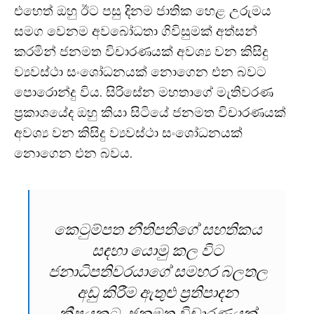
එහෙත් ඔහු ඊට පසු දිනම ජාතික හෙළ උරුමය
සමග වෙනම අවබෝධතා ගිවිසුමක් අත්සන්
කරමින් ජනමත විචාරණයක් අවශ්‍ය වන කිසිදු
ව්‍යවස්ථා සංශෝධනයක් නොගෙන එන බවට
පොරොන්දු විය. සිරිසේන මහතාගේ මැතිවරණ
ප්‍රකාශයේද ඔහු කියා සිටියේ ජනමත විචාරණයක්
අවශ්‍ය වන කිසිදු ව්‍යවස්ථා සංශෝධනයක්
නොගෙන එන බවය.
කෙටුම්පත නීතිපතිගේ සහතිකය
සඳහා යොමු කල විට
ජනාධිපතිවරයාගේ සමහර බලතල
අඩු කිරීම ඇතුළු ප්‍රතිපාදන
කීපයකට ජනමත විචාරණයක්