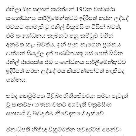
එහිලා ඔහු සඳහන් කරන්නේ 19වන ව්‍යවස්ථා
සංශෝධනය පාර්ලිමේන්තුවට ඉදිරිපත් කරන ලද්දේ
එවකට අගමැති වූ රනිල් වික්‍රමසිංහ විසින් බවත්,
එම සංශෝධනය කැබිනට් අනු කමිටුව මගින්
අනුමත කළ බවත්ය. ඉන් පැන නැගෙන ප්‍රශ්නය
වන්නේ සියල්ල දත් පණ්ඩිතයකු සේ පෙනී සිටින
රනිල් රාජපක්ෂ එම සංශෝධනය පාර්ලිමේන්තුවට
ඉදිරිපත් කරන ලද්දේ එය කියවන්නේවත් නැතිවද
යන්නය.
තවද කෙටුම්පත පිළිබඳ නීතිපතිවරයා සමඟ පැවැත්
වූ සාකච්ඡා ගණනාවකට අගමැති ව්ක්‍රමසිංහ
සහභාගි වූ බවද එම නිවේදනයේ දැක්වේ.
ජනාධිපති නීතිඥ වික්‍රමරත්න තවදුරටත් පෙන්වා