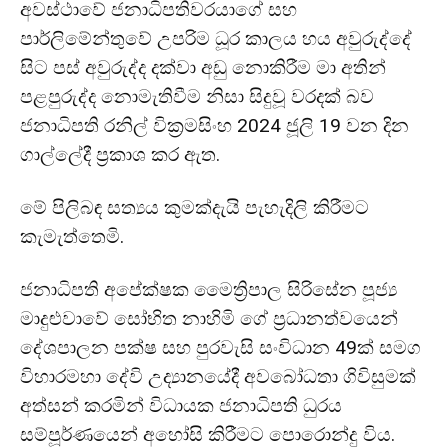
අවස්ථාවේ ජනාධිපතිවරයාගේ සහ
පාර්ලිමේන්තුවේ උපරිම ධූර කාලය හය අවුරුද්දේ
සිට පස් අවුරුද්ද දක්වා අඩු නොකිරීම මා අතින්
පළපුරුද්ද නොමැතිවීම නිසා සිදුවූ වරදක් බව
ජනාධිපති රනිල් වික්‍රමසිංහ 2024 ජූලි 19 වන දින
ගාල්ලේදී ප්‍රකාශ කර ඇත.
මේ පිලිබඳ සත්‍යය කුමක්දැයි පැහැදිලි කිරීමට
කැමැත්තෙමි.
ජනාධිපති අපේක්ෂක මෛත්‍රිපාල සිරිසේන පූජ්‍ය
මාදුළුවාවේ සෝභිත නාහිමි ගේ ප්‍රධානත්වයෙන්
දේශපාලන පක්ෂ සහ පුරවැසි සංවිධාන 49ක් සමග
විහාරමහා දේවි උද්‍යානයේදී අවබෝධතා ගිවිසුමක්
අත්සන් කරමින් විධායක ජනාධිපති ධුරය
සම්පූර්ණයෙන් අහෝසි කිරීමට පොරොන්දු විය.