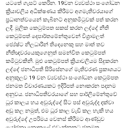
යටතේ ගැසට් කෙරින. 19වන ව්‍යවස්ථා සංශෝධන
ක්‍රියාවලිය අධීක්ෂණය කිරීමට අගමැතිවරයාගේ
ප්‍රධානත්වයෙන් කැබිනට් අනුකමිටුවක් පත් කරන
ලදී. මූලික කෙටුම්පත සකස් කරන ලද්දේ නීති
කෙටුම්පත් දෙපාර්තමේන්තුවෙන් විශ්‍රාමලත්
ජ්‍යේෂ්ට නිලධාරීන් තිදෙනෙකු සහ මාත් තව
නීතිඥවරයෙකුගෙනුත් සමන්විත කෙටුම්පත්
කමිටුවකිනි. මුළු කෙටුම්පත් ක්‍රියාවලියම සිදුකරන
ලද්දේ ජනාධිපති සිරිසේනගේ මැතිවරණ ප්‍රකාශයට
අනුකූලව 19 වන ව්‍යවස්ථා සංශෝධන කෙටුම්පත
ජනමත විචාරණයකට ඉදිරිපත් නොකරන පදනම
අනුවය. ජනාධිපතිවරයාගේ සහ පාර්ලිමේන්තුවේ
ධූර කාලය හය අවුරුද්දේ සිට පස් අවුරුද්ද දක්වා
අඩු කල නමුත්, එම ධූර කාල වැඩි කල හැකි හය
අවුරුද්දේ උපරිමය වෙනස් කිරීමට ආණ්ඩුව
යෝජනා නොකළේ එවැන්නකට ජනමත