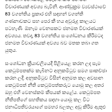
විචාරණයක් අවශ්‍ය බැවිනි. ආණ්ඩුක්‍රම ව්‍යවස්ථාවේ
83 වගන්තිය ප්‍රකාර එහි සඳහන් වගන්ති
ගණනාවකට සහ පෙර කී හය අවුරුදු කාලයට
පටහැණි ඕනෑම වෙනසකට ජනමත විචාරණයක්
අවශ්‍යය. තවද, 83 වගන්තිය සංශෝධනය කිරීමටද
ජනමත විචාරණයක් අවශ්‍ය බව මතක තබා ගත
යුතුය.
සංශෝධන ක්‍රියාවලියෙදී පිළියෙළ කරන ලද සැම
කෙටුම්පතක්ම කැබිනට් අනුකමිටුව සමග සාකච්ඡා
කරන ලදී. අනුකමිටුව විසින් අනුමත කල අවසාන
කෙටුම්පත් නීති කෙටුම්පත්කරුට යොමු කල අතර
ඔහු එහි වෙනස්කම් කීපයක් කළේය. කෙටුම්පත
නීතිපතිගේ සහතිකය සඳහා යොමු කල විට
ජනාධිපතිවරයාගේ සමහර බලතල අඩු කිරීම ඇතුළු