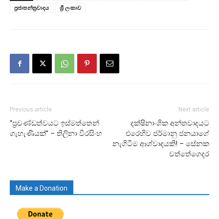
ප්‍රජාතන්ත්‍රවාදය
ශ්‍රී ලංකාව
Previous article
Next article
“ප්‍රචණ්ඩත්වයට ඉස්මත්තෙන්
දක්ෂිනාංශික අන්තවාදයට
ගැහැණියක්” – තිලිනා වීරසිංහ
එරෙහිව ජර්මානු ජනයාගේ
නැගිටීම ආශ්වාදයකි! – සේනක
වත්තේගෙදර
Make a Donation