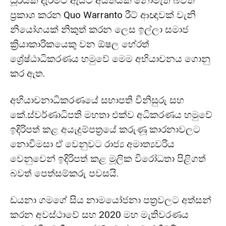
ධූරයක් දැරීමට ඇයට අයිතියක් නොමැති බවත්
ප්‍රකාශ කරන Quo Warranto රීට් ආඥාවක් වැනි
නියෝගයක් නිකුත් කරන ලෙස ඉල්ලා සමාජ
ක්‍රියාකාරිකයෙකු වන ඕෂල හේරත්
ශ්‍රේෂ්ඨාධිකරණය හමුවේ මෙම අභියාචනය ගොනු
කර ඇත.
අභියාචනාධිකරණයේ සභාපති විනිසුරු සහ
කේ.ස්වර්ණාධිපති මහතා එක්ව අධිකරණය හමුවේ
ඉදිරිපත් කළ අයැදුම්පත්‍රයේ කරුණූ කාරනාවලට
නොවිමසා ඒ වෙනුවට රාජ්‍ය අමාත්‍යවරිය
වෙනුවෙන් ඉදිරිපත් කළ මූලික විරෝධතා පිළිගත්
බවත් පෙත්සම්කරු පවසයි.
ඩයනා ගමගේ සිය නාමයෝජනා පත්‍රවලට අත්සන්
කරන අවස්ථාවේ සහ 2020 මහ මැතිවරණය