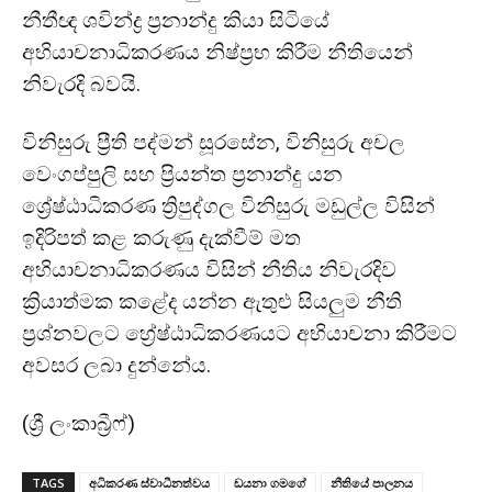
නීතීඥ ශවින්ද්‍ර ප්‍රනාන්දු කියා සිටියේ
අභියාචනාධිකරණය නිෂ්ප්‍රභ කිරීම නීතියෙන්
නිවැරදි බවයි.
විනිසුරු ප්‍රීති පද්මන් සූරසේන, විනිසුරු අචල
වෙංගප්පුලි සහ ප්‍රියන්ත ප්‍රනාන්දු යන
ශ්‍රේෂ්ඨාධිකරණ ත්‍රිපුද්ගල විනිසුරු මඩුල්ල විසින්
ඉදිරිපත් කළ කරුණු දැක්වීම් මත
අභියාචනාධිකරණය විසින් නීතිය නිවැරදිව
ක්‍රියාත්මක කළේද යන්න ඇතුළු සියලුම නීති
ප්‍රශ්නවලට හ්‍රේෂ්ඨාධිකරණයට අභියාචනා කිරීමට
අවසර ලබා දුන්නේය.
(ශ්‍රී ලංකාබ්‍රීෆ්)
TAGS
අධිකරණ ස්වාධීනත්වය
ඩයනා ගමගේ
නීතියේ පාලනය