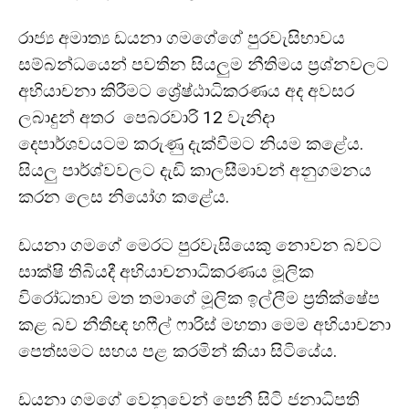
රාජ්‍ය අමාත්‍ය ඩයනා ගමගේගේ පුරවැසිභාවය
සම්බන්ධයෙන් පවතින සියලුම නීතිමය ප්‍රශ්නවලට
අභියාචනා කිරීමට ශ්‍රේෂ්ඨාධිකරණය අද අවසර
ලබාදුන් අතර පෙබරවාරි 12 වැනිදා
දෙපාර්ශවයටම කරුණු දැක්වීමට නියම කළේය.
සියලු පාර්ශ්වවලට දැඩි කාලසීමාවන් අනුගමනය
කරන ලෙස නියෝග කළේය.
ඩයනා ගමගේ මෙරට පුරවැසියෙකු නොවන බවට
සාක්ෂි තිබියදී අභියාචනාධිකරණය මූලික
විරෝධතාව මත තමාගේ මූලික ඉල්ලීම ප්‍රතික්ෂේප
කළ බව නීතීඥ හෆීල් ෆාරිස් මහතා මෙම අභියාචනා
පෙත්සමට සහය පළ කරමින් කියා සිටියේය.
ඩයනා ගමගේ වෙනුවෙන් පෙනී සිටි ජනාධිපති