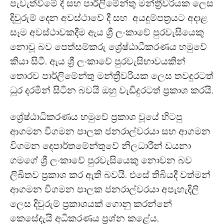
පැවැත්වීමේ දී සහ පාර්ලිමේන්තු මන්ත්‍රීවරියක ලෙස
දිවුරුම් දෙන අවස්ථාවේ දී සහ අයදුම්පත්‍රයට අදාළ
සෑම අවස්ථාවකදීම ඇය ශ්‍රී ලංකාවේ පුරවැසියෙකු
නොවූ බව පෙත්සම්කරු ශ්‍රේෂ්ඨාධීකරණය හමුවේ
කියා සිටී. ඇය ශ්‍රී ලංකාවේ පුරවැසිභාවයකින්
තොරව පාර්ලිමේන්තු මන්ත්‍රීවරියක ලෙස තවදුරටත්
ධූර දරමින් සිටින බවයි ඔහු වැඩිදුරටත් ප්‍රකාශ කරයි.
ශ්‍රේෂ්ඨාධිකරණය හමුවේ ප්‍රකාශ වූයේ හිටපු
ආගමන විගමන පාලක ජනරාල්වරයා සහ ආගමන
විගමන දෙපාර්තමේන්තුවේ නිලධාරීන් ඩයනා
ගමගේ ශ්‍රී ලංකාවේ පුරවැසියෙකු නොවන බව
ලිඛිතව ප්‍රකාශ කර ඇති බවයි. එසේ තිබියදී වත්මන්
ආගමන විගමන පාලක ජනරාල්වරයා අපැහැදිලි
ලෙස දිවුරුම් ප්‍රකාශයක් ගොනු කරන්නේ
කෙසේදැයි අධිකරණය ප්‍රශ්න කළේය.