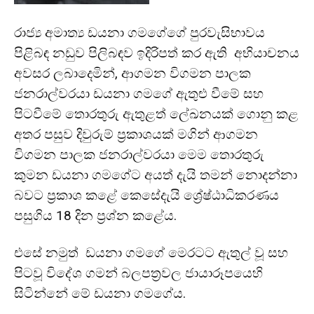
රාජ්‍ය අමාත්‍ය ඩයනා ගමගේගේ පුරවැසිභාවය
පිළිබඳ නඩුව පිලිබඳව ඉදිරිපත් කර ඇති අභියාචනය
අවසර ලබාදෙමින්, ආගමන විගමන පාලක
ජනරාල්වරයා ඩයනා ගමගේ ඇතුළු වීමේ සහ
පිටවීමේ තොරතුරු ඇතුළත් ලේඛනයක් ගොනු කළ
අතර පසුව දිවුරුම් ප්‍රකාශයක් මගින් ආගමන
විගමන පාලක ජනරාල්වරයා මෙම තොරතුරු
කුමන ඩයනා ගමගේට අයත් දැයි තමන් නොදන්නා
බවට ප්‍රකාශ කළේ කෙසේදැයි ශ්‍රේෂ්ඨාධිකරණය
පසුගිය 18 දින ප්‍රශ්න කළේය.
එසේ නමුත් ඩයනා ගමගේ මෙරටට ඇතුල් වූ සහ
පිටවූ විදේශ ගමන් බලපත්‍රවල ජායාරූපයෙහි
සිටින්නේ මේ ඩයනා ගමගේය.