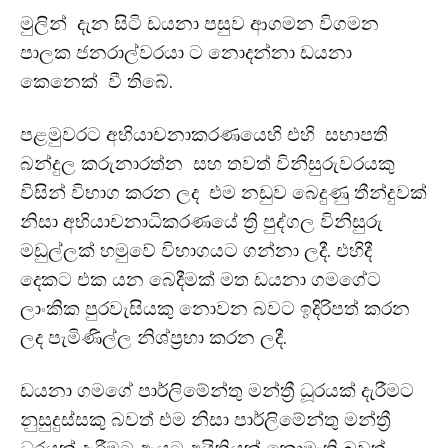
මුලින් දැන සිටි ඩයනා පසුව ආගමන විගමන
පාලක ජනරාල්වරයා ට නොදන්නා ඩයනා
කෙනෙක් වී තිබේ.
පළමුවරට අභියාචනාකරණයෙහි එහි සභාපති
බන්දුල කරුනාරත්න සහ තවත් විනිසුරුවරයකු
විසින් විභාග කරන ලද එම නඩුව බෙදුණු තීන්දුවක්
නිසා අභියාචනාධිකරණයේ ත්‍රි පුද්ගල විනිසුරු
මඩුල්ලක් හමුවේ විභාගයට ගන්නා ලදී. එහිදී
දෙකට එක යන බෙදීමක් මත ඩයනා ගමගේට
ලාංකික පුරවැසියකු නොවන බවට ඉදිරිපත් කරන
ලද පැමිණිල්ල නිශ්ප්‍රභා කරන ලදී.
ඩයනා ගමගේ පාර්ලිමේන්තු මන්ත්‍රී ධූරයක් දැරීමට
නුසුදුස්සකු බවත් එම නිසා පාර්ලිමේන්තු මන්ත්‍රී