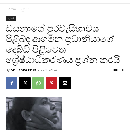
Home
පුවත්
පුවත්
ඩයනාගේ පුරවැසිභාවය
පිළිබඳ ආගමන ප්‍රධානියාගේ
දෙබිඩි පිළිවෙත
ශ්‍රේෂ්ඨාධිකරණය ප්‍රශ්න කරයි
By
Sri Lanka Brief
-
22/01/2024
910