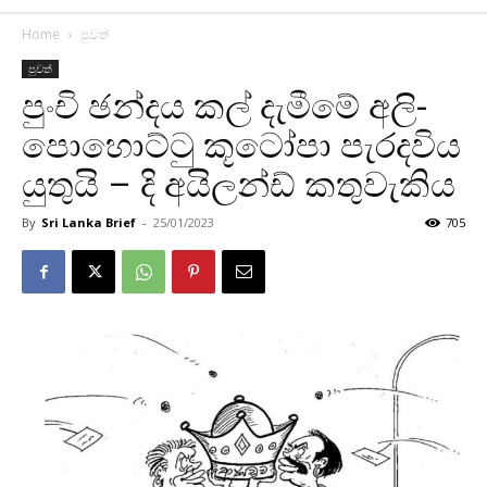
Home
පුවත්
පුවත්
පුංචි ඡන්දය කල් දැමීමේ අලි-
පොහොට්ටු කූටෝපා පැරදවිය
යුතුයි – දි අයිලන්ඩ් කතුවැකිය
By
Sri Lanka Brief
-
25/01/2023
705