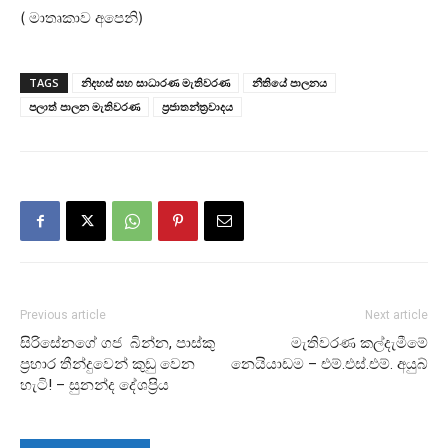
( මාතෘකාව අපෙනි)
TAGS
නිදහස් සහ සාධාරණ මැතිවරණ
නීතියේ පාලනය
පලාත් පාලන මැතිවරණ
ප්‍රජාතන්ත්‍රවාදය
Previous article
Next article
සිරිසේනගේ ගජ බින්න, පාස්කු
මැතිවරණ කල්දැමීමේ
ප්‍රහාර තීන්දුවෙන් කුඩු වෙන
නෙයියාඩම – එම්.එස්.එම්. අයුබ්
හැටි! – සුනන්ද දේශප්‍රිය