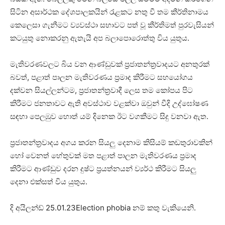
සිටින අසාර්ථක දේශපාලකයින් රැළකට නතු වී තම කීර්තිනාමය
කෙලෙසා ගැනීමට ව්‍යවස්ථා සභාවට පත් වූ කීර්තිමත් පුරවැසියන්
කටයුතු නොකරනු ඇතැයි අප බලාපොරොත්තු විය යුතුය.
මැතිවරණවලට බිය වන ආණ්ඩුවක් ප්‍රජාතන්ත්‍රවාදයට අනතුරක්
බවත්, පළාත් පාලන මැතිවරණය ප්‍රමාද කිරීමට සහයෝගය
දක්වන සියල්ලන්ටම, ප්‍රජාතන්ත්‍රවාදී ලෙස තම කෝපය පිට
කිරීමට ජනතාව‌ට ඇති අවස්ථාව වළක්වා ඔවුන් වීදි උද්ඝෝෂණ
සඳහා පෙලඹුව හොත් යම් දිනෙක ඊට වගකීමට සිදු වනවා ඇත.
ප්‍රජාතන්ත්‍රවාදය අගය කරන සියලු දෙනාම කිසියම් කඩතුරාවකින්
හෝ වෙනත් හේතුවක් මත පළාත් පාලන මැතිවරණය ප්‍රමාද
කිරීමට ආණ්ඩුව දරන දුෂ්ට ප්‍රයත්නයන් ව්‍යර්ථ කිරීමට සියලු
දෙනා එක්සත් විය යුතුය.
දි අයිලන්ඩ් 25.01.23Election phobia නම් කතු වැකියෙනි.