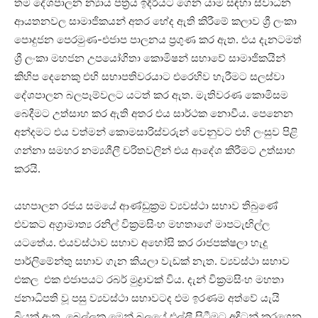
තම දේශපාලන න්‍යාය පත්‍රය ඉදිරියට ගෙන යාම සඳහා ස්වාධීන
ආයතනවල සාමාජිකයන් අතර භේද ඇති කිරීමේ කලාව ශ්‍රී ලංකා
පොදුජන පෙරමුණ-එජාප පාලනය ප්‍රගුණ කර ඇත. එය දැනටමත්
ශ්‍රී ලංකා මහජන උපයෝගිතා කොමිෂන් සභාවේ සාමාජිකයින්
කිහිප දෙනෙකු එහි සභාපතිවරයාට එරෙහිව හැරීමට සලස්වා
දේශපාලන බලපෑම්වලට යටත් කර ඇත. මැතිවරණ කොමිසම
බෙදීමට උත්සාහ කර ඇති අතර එය සාර්ථක නොවීය. පෙනෙන
අන්දමට එය වත්මන් කොමසාරිස්වරුන් වෙනුවට එහි ලංසුව පිළි
ගන්නා සමහර නම්‍යශීලී චරිතවලින් එය ආදේශ කිරීමට උත්සාහ
කරයි.
යහපාලන රජය සමයේ ආණ්ඩුක්‍රම ව්‍යවස්ථා සභාව තිබුණේ
එවකට අග්‍රාමාත්‍ය රනිල් වික්‍රමසිංහ මහතාගේ මාපටැඟිල්ල
යටතේය. ළුයවස්ථාව සභාව අහෝසි කර රාජපක්ෂලා හැදූ
පාර්ලිමේන්තු සභාව ගැන කියලා වැඩක් නැත. ව්‍යවස්ථා සභාව
එකල එක එජාපයට රබර් මුද්‍රාවක් විය. දැන් වික්‍රමසිංහ මහතා
ජනාධිපති වූ පසු ව්‍යවස්ථා සභාවටද එම ඉරණම අත්වේ යැයි
බියක් ඇත. බෙල්ලකු මෙන් බලයේ එල්ලී සිටීමට අදිටන් කරගෙන