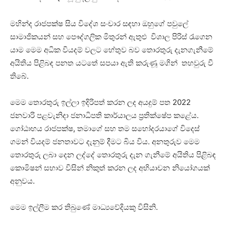
මහින්ද රාජපක්ෂ සිය විදේශ සංචාර සඳහා ඔහුගේ පවුලේ
සාමාජිකයන් සහ පෞද්ගලික මිතුරන් ඇතුළු විශාල පිරිස් රැගෙන
යාම මෙම අධික වියදම් වලට හේතුව බව තොරතුරු දැනගැනීමේ
අයිතිය පිළිබඳ පනත යටතේ සපයා ඇති කරුණූ මගින් තහවුරු වී
තිබේ.
මෙම තොරතුරු ඉල්ලා ඉදිරිපත් කරන ලද අයදුම් පත 2022
ජනවාරි පළවැනිදා ජනාධිපති කාර්යාලය ප්‍රතික්ෂේප කළේය.
ගෝඨාභය රාජපක්ෂ, තමාගේ සහ තම සහෝදරයාගේ විදෙස්
ගමන් වියදම් ජනතාවට දැනුම් දීමට බිය විය. අනතුරුව මෙම
තොරතුරු ලබා දෙන ලද්දේ තොරතුරු දැන ගැනීමේ අයිතිය පිළිබඳ
කොමිෂන් සභාව විසින් නිකුත් කරන ලද අභියාචන නියෝගයක්
අනුවය.
මෙම ඉල්ලීම කර තිබුණේ මාධ්‍යවේදියකු විසිනි.