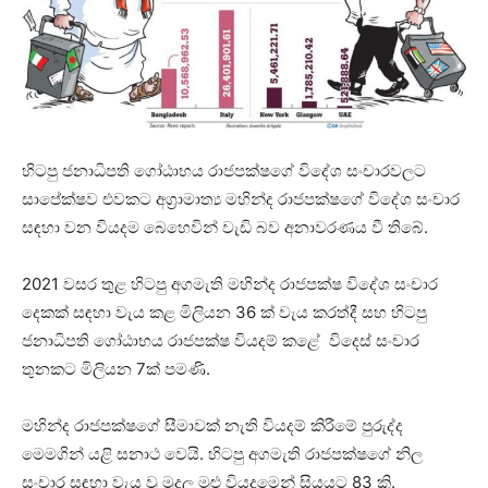
හිටපු ජනාධිපති ගෝඨාභය රාජපක්ෂගේ විදේශ සංචාරවලට
සාපේක්ෂව එවකට අග්‍රාමාත්‍ය මහින්ද රාජපක්ෂගේ විදේශ සංචාර
සඳහා වන වියදම බෙහෙවින් වැඩි බව අනාවරණය වී තිබේ.
2021 වසර තුළ හිටපු අගමැති මහින්ද රාජපක්ෂ විදේශ සංචාර
දෙකක් සඳහා වැය කළ මිලියන 36 ක් වැය කරත්දී සහ හිටපු
ජනාධිපති ගෝඨාභය රාජපක්ෂ වියදම් කළේ විදෙස් සංචාර
තුනකට මිලියන 7ක් පමණි.
මහින්ද රාජපක්ෂගේ සීමාවක් නැති වියදම් කිරීමේ පුරුද්ද
මෙමගින් යළි සනාථ වෙයි. හිටපු අගමැති රාජපක්ෂගේ නිල
සංචාර සඳහා වැය වූ මුදල මුළු වියදමෙන් සියයට 83 කි.