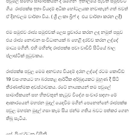
පවුලේ සමහර සාමාජිකයින් ද රැගෙන ඉතාලියේ පැවති සමුළුවට
ගිය රාජපක්ෂ ඉතා වියදම් අධික හෝටලයක නවාතැන් ගත් බවත්
ඒ දිනවලම වාර්තා විය. ( ශ්‍රී ලංකා බ්‍රීෆ් ද එය වාර්තා කරන ලදී)
එම සමුළුව රාජ්‍ය සමුළුවක් ලෙස ප්‍රචාරය කරන ලද නමුත් පසුව
එය රාජ්‍ය නොවන සංවිධානයක් බ හෙළි දරව්ව කරන ලද්දේ
මාධ්‍ය මගිනි. එහි මහින්ද රාජපක්ෂ පවා වාඩිවී සිටියේ බාල
ප්ලාස්ටික් පුටුවකය.
රාජපක්ෂ පවුල මෙම අනවශ්‍ය වියදම් දරන ලද්දේ රටම කොවිඩ්
19 වසංගතයට හා බරපතළ ආර්ථික අර්බුදයකට මුහුණ දී සිටි
තීරණාත්මක අවස්ථාවකය. රටේ නායකයන් තම පවුලේ
සාමාජිකයන් සහ හිතවතුන් කැටුව විදේශ සංචාර සඳහා මේ
ආකාරයෙන් මහජන මුදල් යෙදවීම මගින් පෙනෙන්නේ රාජපක්ෂ
පවුල මහජන මුදල් ගසා කෑම සිය ජන්ම ගතිය බවට පත්කර ගෙන
තිබූ සැටිය.
සේ. පියවර්ධන විසිනි.