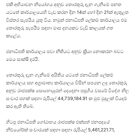
එකී අභියාචන නියෝගය අනුව තොරතුරු දැන ගැනීමේ පනත
යටතේ කාර්යාලයෙහි වැඩ කරන දින 14ක් හෝ දින 21ක් ඇතුළත
විස්තර සැපයිය යුතු විය. නමුත් ජනාධිපති ලේකම් කාර්යාලය එම
තොරතුරු සැපයීම සඳහා මාස දහයකට වැඩි කාලයක් ගත
කළේය.
ජනාධිපති කාර්යාලය පවා නීතියට අනුව ක්‍රියා නොකරන බවට
මෙය සාක්ෂි දරයි.
තොරතුරු දැන ගැනීමේ අයිතිය යටතේ ජනාධිපති ලේකම්
කාර්යාලය සහ අග්‍රාමාත්‍ය කාර්යාලය විසින් සපයන ලද තොරතුරු
අනුව රාජපක්ෂ සොහොයුරන් දෙදෙනා පසුගිය වසරේ විදේශ නිල
සංචාර පහක් සඳහා රුපියල් 44,739,184.91 ක මුළු මුදලක් වියදම්
කර ඇති තිබේ.‍
හිටපු ජනාධිපති ගෝඨාභය රාජපක්ෂ එක්සත් ජනපදයේ
නිව්යෝර්ක් සංචාරයක් සඳහා සඳහා රුපියල් 5,461,221.71,