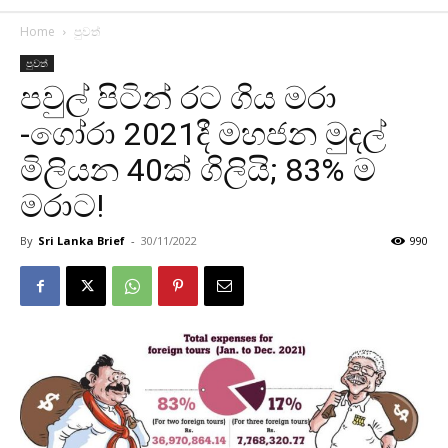
Home
පුවත්
පුවත්
පවුල් පිටින් රට ගිය මරා
-ගෝරා 2021දී මහජන මුදල්
මිලියන 40ක් ගිලියි; 83% ම
මරාට!
By
Sri Lanka Brief
-
30/11/2022
990