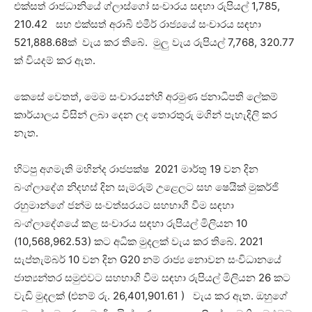
එක්සත් රාජධානියේ ග්ලාස්ගෝ සංචාරය සඳහා රුපියල් 1,785,
210.42 සහ එක්සත් අරාබි එමීර් රාජ්‍යයේ සංචාරය සඳහා
521,888.68ක් වැය කර තිබේ. මුලු වැය රුපියල් 7,768, 320.77
ක් වියදම් කර ඇත.
කෙසේ වෙතත්, මෙම සංචාරයන්හි අරමුණ ජනාධිපති ලේකම්
කාර්යාලය විසින් ලබා දෙන ලද තොරතුරු මගින් පැහැදිලි කර
නැත.
හිටපු අගමැති මහින්ද රාජපක්ෂ 2021 මාර්තු 19 වන දින
බංග්ලාදේශ නිදහස් දින සැමරුම් උළෙලට සහ ෂෙයික් මුකර්ජි
රහුමාන්ගේ ජන්ම සංවත්සරයට සහභාගී වීම සඳහා
බංග්ලාදේශයේ කළ සංචාරය සඳහා රුපියල් මිලියන 10
(10,568,962.53) කට අධික මුදලක් වැය කර තිබේ. 2021
සැප්තැම්බර් 10 වන දින G20 නම් රාජ්‍ය නොවන සංවිධානයේ
ජාත්‍යන්තර සමුළුවට සහභාගි වීම සඳහා රුපියල් මිලියන 26 කට
වැඩි මුදලක් (එනම් රු. 26,401,901.61 ) වැය කර ඇත. ඔහුගේ