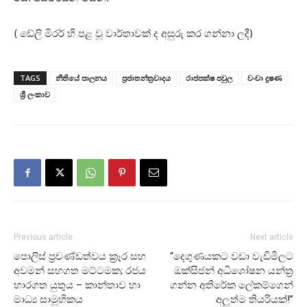
( ඩේලි මිරර් හි පළ වූ වාර්තාවක් ද අසුරු කර ගන්නා ලදී)
TAGS
නීතියේ පාලනය
ප්‍රජාතන්ත්‍රවාදය
රාජපක්ෂ පවුල
වංචා දූෂණ
ශ්‍රී ලංකාව
Previous article
Next article
පොලිස් ප්‍රචණ්ඩත්වය ක්‍රෑර සහ
“දෙගුණයකට වඩා වැඩිමිලට
අවමන් සහගත මට්ටමක; රජය
ඔක්සිජන් අධිශෝෂන යන්ත්‍ර
භාරගත යුතුය – කාන්තාව හා
ගන්න අතිරේක ලේකම්ගෙන්
මාධ්‍ය සාමූහිකය
අලුත්ම තියරියක්!”