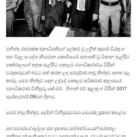
මහින්ද රාජපක්ෂ ජනාධිපතිගේ ලේකම් වූ ලලිත් කුමාර් වීරතුංග
සහ විදුල සංදේශ නියාමන කොමිසමේ සභාපති වූ විතාන පැල්පිට
කෝරාලාගේ අනූෂ පැල්පිට කොලඹ මහාධිකරණය විසින්
වරදකරුවන් බවට පත් කරන ලද සම්පූර්ණ නඩු තීන්දුව පහත පළ
කරමු. මෙම තීන්දුව දෙන ලද්දේ කොලඹ අධිකරණ කලාපයේ
මහාධිකරණ විනිසුරු කේ.එම්. ගිහාන් එච් කුලතුංග විසින් 2017
සැප්තැම්බර් 09වන දිනය.
මෙම් නඩු තීන්දුව දෙමින් විනිසුරුවරයා මෙසේද ප්‍රකාශ කළේය:
අප සමාජයේ අල්ලස සහ දූෂණය සම්බන්ධයෙන් බරපතල
කතිකාවක් ඇති අතර එයට පදනමක් ද ඇත. එවැන අවස්ථාවක