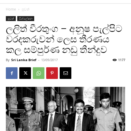
Home
පුවත්
පුවත්
විශ්ලේෂන
ලලිත් වීරතුංග – අනූෂ පැල්පිට
වරදකරුවන් ලෙස තීරණය
කල සම්පුර්ණ නඩු තීන්දුව
By
Sri Lanka Brief
-
13/09/2017
1177