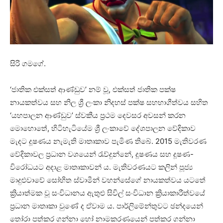
සිරි ගමගේ.
‘ජාතික එක්සත් ආණ්ඩුව’ නම් වූ, එක්සත් ජාතික පක්ෂ
නායකත්වය සහ නිල ශ්‍රී ලංකා නිදහස් පක්ෂ සහභාගීත්වය සහිත
‘යහපාලන ආණ්ඩුව’ ස්වකීය ප්‍රථම දෙවසර අවසන් කරන
මොහොතේ, හිටිහැටියේම ශ්‍රී ලංකාවේ දේශපාලන වේදිකාව
මැදට දූෂණය නැමැති මාතෘකාව පැමිණ තිබේ. 2015 මැතිවරණ
වේදිකාවල ප්‍රධාන වශයෙන් රැව්දුන්නේ, දූෂණය සහ දූෂණ-
විරෝධයට අදාළ මාතෘකාවන් ය. මැතිවරණයට කලින් පූජ්‍ය
මාදුළුවාවේ සෝභිත ස්වාමීන් වහන්සේගේ නායකත්වය යටතේ
ක්‍රියාත්මක වූ සංවිධානය ඇතුළු සිවිල් සංවිධාන ක්‍රියාකාරීත්වයේ
ප්‍රධාන මාතෘකා වුණේ ද ඒවාම ය. පාර්ලිමේන්තුවට ඡන්දයෙන්
තෝරා පත්කර ගන්නා හෝ නාමකරණයෙන් පත්කර ගන්නා