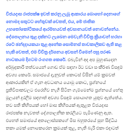
විජයදාස රාජපක්ෂ ඉවත් කරනු ලැබූ ආකාරය බොහෝ දෙනාගේ
නොමද සතුටට හේතුවක් වෙතත්, එය, මේ ජාතික
උභතෝකෝටිකයේ ආරම්භයවත් අවසානයවත් නොවන්නේය.
දේශපාලනය තුළ දක්නට ලැබෙන මෙවැනි විචිත්‍ර ක්‍රියාවන් හරහා
රටේ ඡන්දදායකයා තුළ අනේක සොම්නස් තාවකාලිකව ඇති කළ
හැකි වෙතත්, එම විචිත්‍ර දර්ශනය අවසන් වීමෙන් පසු පරණ
නාටකයම දිගටම රංගගත කෙරේ.
එබැවින් අද අප මුහුණදෙන
අර්බුදකාරී තත්වයෙන් ගොඩ ඒම සඳහා ඊට වඩා සංකීර්ණ විසඳුම්
අවශ්‍ය කෙරේ. සමාජයේ දැනුවත් කොටස් විසින් යම් ක්‍රමවත්
ආකාරයකින් ඒ ගැන අවධානය යොමු කොට, ප්‍රශ්නයේ
ප්‍රතිවිපාකවලට එරෙහිව නැගී සිටින ගැම්මෙන්ම ප්‍රශ්නයේ හේතු
මූලයන් දුරලීම සඳහාත් අවශ්‍ය විසඳූම් සොයාගත යුතුව ඇත්තේය.
තව සති කිහිපයක් හෝ මාස කිහිපයක් ඇතුළත විජයදාස
රාජපක්ෂ නැවතත් දේශපාලනික කරලියට පැමිණෙනු ඇත.
එහෙත් සමාජයේ අතලොස්සකගේ මිස බහුතරයේ සුභ සිද්ධිය
තකා යමක් නොකෙරෙන ක්‍රමයක් තුළ, නැති බැරි එකා එදාටත්