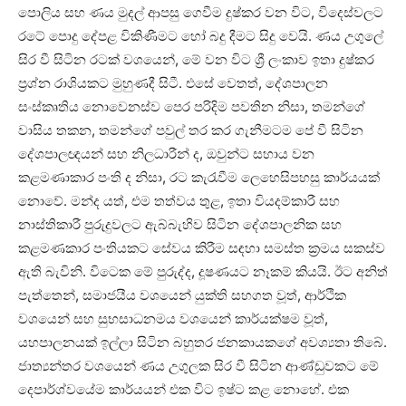
පොලිය සහ ණය මුදල් ආපසු ගෙවීම දුෂ්කර වන විට, විදෙස්වලට
රටේ පොදු දේපළ විකිණීමට හෝ බදු දීමට සිදු වෙයි. ණය උගුලේ
සිර වී සිටින රටක් වශයෙන්, මේ වන විට ශ්‍රී ලංකාව ඉතා දුෂ්කර
ප්‍රශ්න රාශියකට මුහුණදී සිටී. එසේ වෙතත්, දේශපාලන
සංස්කෘතිය නොවෙනස්ව පෙර පරිදිම පවතින නිසා, තමන්ගේ
වාසිය තකන, තමන්ගේ පවුල් තර කර ගැනීමටම පේ වී සිටින
දේශපාලඥයන් සහ නිලධාරීන් ද, ඔවුන්ට සහාය වන
කළමණාකාර පංති ද නිසා, රට කැරැවීම ලෙහෙසිපහසු කාර්යයක්
නොවේ. මන්ද යත්, එම තත්වය තුළ, ඉතා වියදම්කාරී සහ
නාස්තිකාරී පුරුදුවලට ඇබ්බැහිව සිටින දේශපාලනික සහ
කළමණකාර පංතියකට සේවය කිරීම සඳහා සමස්ත ක්‍රමය සකස්ව
ඇති බැවිනි. විටෙක මේ පුරුද්ද, දූෂණයට නෑකම් කියයි. ඊට අනිත්
පැත්තෙන්, සමාජයීය වශයෙන් යුක්ති සහගත වූත්, ආර්ථික
වශයෙන් සහ සුභසාධනමය වශයෙන් කාර්යක්ෂම වූත්,
යහපාලනයක් ඉල්ලා සිටින බහුතර ජනකායකගේ අවශ්‍යතා තිබේ.
ජාත්‍යන්තර වශයෙන් ණය උගුලක සිර වී සිටින ආණ්ඩුවකට මේ
දෙපාර්ශ්වයේම කාර්යයන් එක විට ඉෂ්ට කළ නොහේ. එක