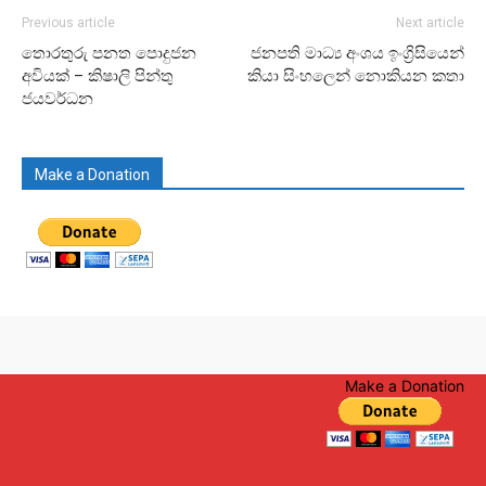
Previous article
Next article
තොරතුරු පනත පොදුජන
ජනපති මාධ්‍ය අංශය ඉංග්‍රිසියෙන්
අවියක් – කිෂාලි පින්තු
කියා සිංහලෙන් නොකියන කතා
ජයවර්ධන
Make a Donation
Make a Donation