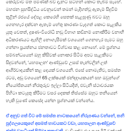
කෙරුවාව මත පමණක් බව දැනට සටහන් කොට තැබීම සෑහේ.
මහජන සුභසිද්ධිය වෙනුවෙන් තමන් මැදිහත්වූ ඇතැම් සිදුවීම්
තුළින් රජයේ දේපළ කෙරෙහි සෙතක් සැළසුණු බවට ඔහු
ගෙනහැර දක්වන ඇතැම් හේතු කාරණා වැදගත් කොට සැළකිය
යුතු වෙතත්, දූෂණ-විරෝධී නඩු විභාග කඩිනම් නොකිරීම වනාහී
අධිකරණයට ඇඟිලි නොගැසීමක් වශයෙන් ගෙනහැර පෑමට ඔහු
ගන්නා ප්‍රයත්නය ජනතාවට විශ්වාස කළ නොහේ. මේ ප්‍රශ්නය
සම්බන්ධයෙන් ඔහු කිසිවක් නොකර සිටීම අපට සැළකීමට
සිදුවන්නේ, ‘යහපාලන’ ආණ්ඩුවේ උසස් තැන්වලින් ලත්
ආශීර්වාදයකින් කළ දෙයක් වශයෙනි. එසේ නොමැතිව, සමස්ත
රටම, අඩු වශයෙන් 65 ලක්ෂයක් ඡන්දදායකයන් සහ ඔවුන්ගේ
නියෝජිතයන් නිරතුරුව ඉල්ලා සිටියදීත්, එවැනි ස්ථාවරයක
පිහිටා කටයුතු කිරීමට වසර දෙකක් තිස්සේම ඔහුට තනියෙන්
හැකි වුණේ කෙසේද යන්න ප්‍රශ්නයක් වන්නේය.
ඒ අනුව ගත් විට මේ සමස්ත නාටකයෙන් නිරූපණය වන්නේ, තනි
පුද්ගලයෙකුගේ අසමත් භාවයකට වඩා, යහපාලන ආණ්ඩුවේ
ජන්ම ව්‍යාධියක් පිළිබඳ කතාවකි.
වැඩියත්ම එය පැහැදිළි වන්නේ,