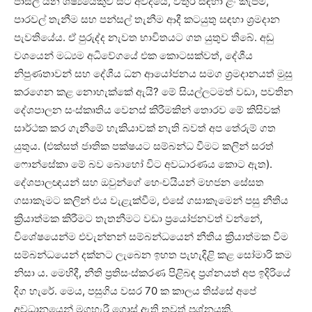
පාසල් යන ශිෂ්‍යයෙකුව සිටි අවදියේ, වතුර සඳහා ළිං කැපීම,
පාරවල් තැනීම සහ පන්සල් තැනීම ආදී කටයුතු සඳහා ශ්‍රමදාන
පැවතියේය. ඒ පුරුද්ද නැවත භාවිතයට ගත යුතුව තිබේ. අඩු
වශයෙන් මධ්‍යම අධිවේගයේ එක කොටසක්වත්, දේශීය
නිපුණතාවන් සහ දේශීය ධන ආයෝජනය සමග ශ්‍රමදානයත් මුසු
කරගෙන කළ නොහැක්කේ ඇයි? මේ සියල්ලටමත් වඩා, පවතින
දේශපාලන සංස්කෘතිය වෙනස් කිරීමකින් තොරව මේ කිසිවක්
සාර්ථක කර ගැනීමේ හැකියාවක් නැති බවත් අප තේරුම් ගත
යුතුය. (එක්සත් ජාතික පක්ෂයට සම්බන්ධ වීමට කලින් සරත්
ෆොන්සේකා මේ බව බොහෝ විට අවධාරණය කොට ඇත).
දේශපාලඥයන් සහ ඔවුන්ගේ හෙංචයියන් මහජන සේසත
ගසාකෑමට කලින් එය වැළැක්වීම, එසේ ගසාකෑමෙන් පසු නීතිය
ක්‍රියාත්මක කිරීමට තැතනීමට වඩා ප්‍රයෝජනවත් වන්නේ,
විශේෂයෙන්ම එවැන්නන් සම්බන්ධයෙන් නීතිය ක්‍රියාත්මක වීම
සම්බන්ධයෙන් දක්නට ලැබෙන ඉහත පැහැදිළි කළ සෝමාරි කම
නිසා ය. මෙහිදී, නීති ප්‍රතිසංස්කරණ පිළිබඳ ප්‍රශ්නයත් අප ඉදිරියේ
දිග හැරේ. මෙය, පසුගිය වසර 70 ක කාලය තිස්සේ අපේ
අවධානයෙන් මගහැරී ගොස් ඇති තවත් ප්‍රශ්නයකි.