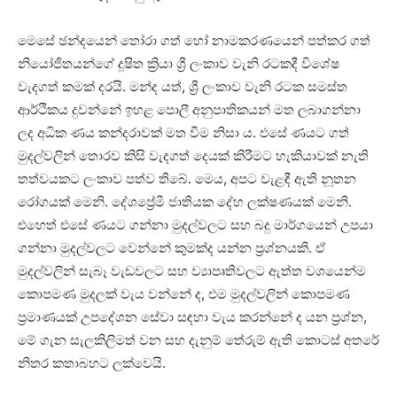
මෙසේ ඡන්දයෙන් තෝරා ගත් හෝ නාමකරණයෙන් පත්කර ගත්
නියෝජිතයන්ගේ දූෂිත ක්‍රියා ශ්‍රී ලංකාව වැනි රටකදී විශේෂ
වැදගත් කමක් දරයි. මන්ද යත්, ශ්‍රී ලංකාව වැනි රටක සමස්ත
ආර්ථිකය දුවන්නේ ඉහළ පොලී අනුපාතිකයන් මත ලබාගන්නා
ලද අධික ණය කන්දරාවක් මත වීම නිසා ය. එසේ ණයට ගත්
මුදල්වලින් තොරව කිසි වැදගත් දෙයක් කිරීමට හැකියාවක් නැති
තත්වයකට ලංකාව පත්ව තිබේ. මෙය, අපට වැළඳී ඇති නූතන
රෝගයක් මෙනි. දේශප්‍රේමී ජාතියක දේහ ලක්ෂණයක් මෙනි.
එහෙත් එසේ ණයට ගන්නා මුදල්වලට සහ බදු මාර්ගයෙන් උපයා
ගන්නා මුදල්වලට වෙන්නේ කුමක්ද යන්න ප්‍රශ්නයකි. ඒ
මුදල්වලින් සැබෑ වැඩවලට සහ ව්‍යාපෘතිවලට ඇත්ත වශයෙන්ම
කොපමණ මුදලක් වැය වන්නේ ද, එම මුදල්වලින් කොපමණ
ප්‍රමාණයක් උපදේශන සේවා සඳහා වැය කරන්නේ ද යන ප්‍රශ්න,
මේ ගැන සැලකිලිමත් වන සහ දැනුම් තේරුම් ඇති කොටස් අතරේ
නිතර කතාබහට ලක්වෙයි.