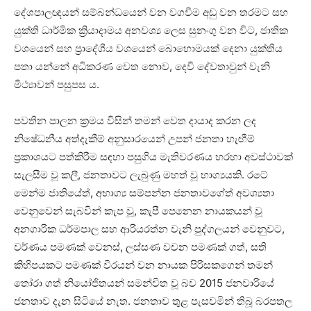
දේශපාලඥයන් සම්බන්ධයෙන් වන වගවීම අඩු වන තරමට සහ
යුක්ති ධාර්මික ක්‍රියාදාමය අනවශ්‍ය ලෙස සුනංගු වන විට, ජාතික
වශයෙන් සහ ප්‍රාදේශීය වශයෙන් බොහොමයක් දෙනා යුක්තිය
පතා යන්නේ අධිකරණ වෙත නොව, දෙවි දේවතාවුන් වැනි
මිථ්‍යාවන් පසුපස ය.
පවතින පාලන ක්‍රමය විසින් තමන් වෙත දායාද කරන ලද
නිෂේධනීය අත්දැකීම් අනුසාරයෙන් උපන් ජනතා හැඟීම්
ප්‍රකාශයට පත්කිරීම සඳහා පසුගිය මැතිවරණය හරහා අවස්ථාවක්
සැලසීම වූ කලී, ජනතාවට ලැබුණු මහත් වූ භාග්‍යයකි. රටේ
මෙන්ම ජාතියේත්, අභාග්‍ය සම්පන්න ජනතාවගේත් අවශ්‍යතා
වෙනුවෙන් සැබවින් කැප වූ, කැපී පෙනෙන නායකයන් වූ
අනගාරික ධර්මපාල සහ ආරියරත්න වැනි පුද්ගලයන් වෙනුවට,
වර්ණය පමණක් වෙනස්, ලස්සණ වචන පමණක් ගත්, සති
කිහිපයකට පමණක් වීරයන් වන නායක පිරිසකගෙන් තමන්
තෝරා ගත් නියෝජිතයන් සමන්විත වූ බව 2015 ජනවාරියේ
ජනතාව දැන සිටියේ නැත. ජනතාව තුළ පැසවමින් තිබූ බරපතල