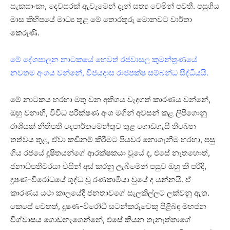
සැකසාංකා, දෙවසරක් ඇවෑමෙන් දැන් සත්‍ය වෙමින් පවතී. පසුගිය
මාස කිහිපයේ මාධ්‍ය තුළ මේ තොරතුරු මොනවට වාර්තා
කෙරුණි.
මේ දේශපාලන නාටකයේ හෙවත් රජවාසල කුමන්ත්‍රණයේ
නවතම අංගය වන්නේ, විජයදාස රාජපක්ෂ සම්බන්ධ සිද්ධියයි.
මේ නාටකය හරහා මතු වන අතිශය වැදගත් කාරණය වන්නේ,
ඔහු වනාහී, විවිධ පරීක්ෂණ අංශ මගින් අවසන් කළ ලිපිගොනු
රාශියක් නීතිපති දෙපාර්තමේන්තුව තුළ ගොඩගැසී තිබෙන
තත්වය තුළ, ඒවා කඩිනම් කිරීමට පියවර නොගැනීම හරහා, පසු
ගිය රජයේ දූෂිතයන්ගේ ආරක්ෂකයා වූයේ ද, එසේ නැතහොත්,
ජනාධිපතිවරයා විසින් අස් කරනු ලැබීමෙන් පසුව ඔහු කී පරිදි,
දූෂණ-විරෝධයේ ශුද්ධ වූ රණකාමියා වුයේ ද යන්නයි. ඒ
කාරණය යථා කාලයේදී ජනතාවගේ සැලකිල්ලට ලක්වනු ඇත.
කෙසේ වෙතත්, දූෂණ-විරෝධී සටන්කරුවෙකු පිළිබඳ මහජන
විශ්වාසය ගොඩනැගෙන්නේ, එසේ කියන තැනැත්තාගේ