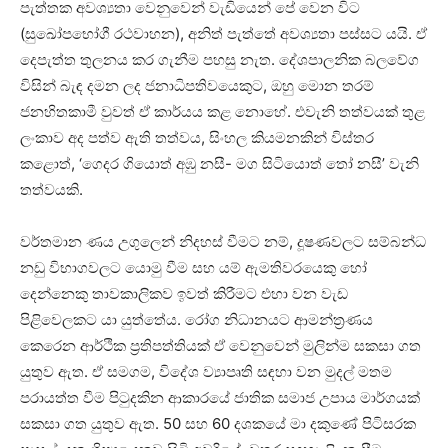
පැත්තක අවශ්‍යතා වෙනුවෙන් වැඩියෙන් පේ වෙන විට
(සුඛෝපභෝගී රථවාහන), අනිත් පැත්තේ අවශ්‍යතා පස්සට යයි. ඒ
දෙපැත්ත තුලනය කර ගැනීම පහසු නැත. දේශපාලනික බලවේග
විසින් බැඳ දමන ලද ජනාධිපතිවයෙකුට, ඔහු මොන තරම්
ජනහිතකාමී වුවත් ඒ කාර්යය කළ නොහේ. එවැනි තත්වයක් තුළ
ලංකාව අද පත්ව ඇති තත්වය, සිංහල කියමනකින් විස්තර
කළොත්, ‘ගෙදර ගියොත් අඹු නසී- මග සිටියොත් තෝ නසී’ වැනි
තත්වයකි.
වර්තමාන ණය උගුලෙන් නිදහස් වීමට නම්, දූෂණවලට සම්බන්ධ
නඩු විභාගවලට යොමු වීම සහ යම් ඇමතිවරයෙකු හෝ
දෙන්නෙකු තාවකාලිකව ඉවත් කිරීමට එහා වන වැඩ
පිළිවෙලකට යා යුත්තේය. රෝග නිධානයට ආමන්ත්‍රණය
කෙරෙන ආර්ථික ප්‍රතිපත්තියක් ඒ වෙනුවෙන් මුලින්ම සකසා ගත
යුතුව ඇත. ඒ සමගම, විදේශ ව්‍යාපෘති සඳහා වන මුදල් මතම
පරායත්ත වීම පිටුදකින ආකාරයේ ජාතික සමාජ උපාය මාර්ගයක්
සකසා ගත යුතුව ඇත. 50 සහ 60 දශකයේ මා දකුණේ පිටිසරක