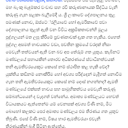
මහ බැංකු බැඳුම්කර වංචාව සහ රවී කරුණානායක සිද්ධිය වැනි
කරුණු ගැන සළකා බැලීමේදී ය. ශ්‍රී ලංකාවේ දේශපාලනය තුළ
පමණක් නොව, ඕස්ටේ්‍රලියාවේ හෝ ඇමරිකාවේ පවා
දේශපාලනය තුළත් ඇති වන විවිධ අක්‍රමිකතාවන්හි මූලය
පුද්ගලයන් මත ලඝු කිරීමේ ප්‍රවණතාවක් දැක ගත හැකිය. එහෙත්
පුද්ගල අසමත් භාවයකට වඩා, පවතින ක්‍රමයේ වරදක් නිසා
මෙවැනි තත්වයන් ඇති වන බව අප තේරුම් ගත යුතුය. කැබිනට්
මණ්ඩලයේ සහායකින් තොරව අධිකරණයේ ස්වාධීනත්වයක්
තනි ඇමතිවරයෙකුට කෙසේ නම් ස්ථාපිත කළ හැකි වේද?
යුක්තිය කඩිනම් නොකිරීම හෝ අවශ්‍ය පරිද්දෙන් මැදිහත් නොවීම
ගැන තනි ඇමතිවරයෙකුට කෙසේ නම් දොස් නගන්නද? ඇමති
මණ්ඩලයේ එක්සත් භාවය සහ සාමුහිකත්වය මෙවැනි කරුණු
සම්බන්ධයෙන් ද වැදගත් වන්නේය. අමාත්‍ය මණ්ඩලයට හෙවත්
විධායකයට ඇත්තෙන්ම යම් වෙනසක් අවශ්‍ය විණි නම්, මීට
බොහෝ කලකට පෙර අමාත්‍ය මණ්ඩලය එම තීරණය ගත යුතුව
තිබුණි. එසේ විණි නම්, විෂය භාර ඇමතිවරයා එවැනි
තීරණයකින් බැඳී සිටිනු ඇත්තේය.