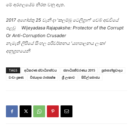
මේ අරගලයේම නිරත වනු ඇත.
2017 අගෝස්තු 25 වැනි දා ‘කලම්බු ටෙලිග්‍රාෆ්’ වෙබ් අඩවියේ
පළවු Wijeyadasa Rajapakshe: Protector of the Corrupt
Or Anti-Corruption Crusader
නැමැති ලිපියේ සිංහල පරිවර්තනය ‘යහපාලනය ලංකා’
අනුග්‍රහයෙනි
TAGS
අධිකරණ ස්වාධිනත්වය
ජනාධිපතිවරණය 2015
ප්‍රජාතන්ත්‍රවාදය
වංචා දූෂණ
විජයදාස රාජපක්‌ෂ
ශ්‍රී ලංකාව
සිවිල් සමාජය