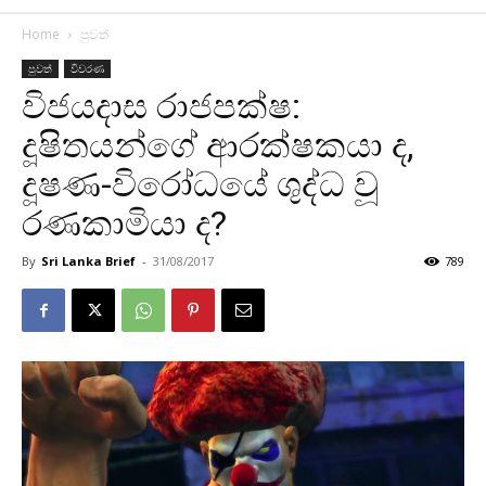
Home
පුවත්
පුවත්
විවරණ
විජයදාස රාජපක්ෂ:
දූෂිතයන්ගේ ආරක්ෂකයා ද,
දූෂණ-විරෝධයේ ශුද්ධ වූ
රණකාමියා ද?
By
Sri Lanka Brief
-
31/08/2017
789