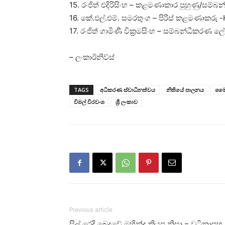
15. රංජිත් එදිරිසිංහ – කළමණාකාර පුහුණු/සම්
16. කේ.එල්.එම්. සමරතුංග – පිරිස් කළමණාකරු
17. රංජිත් ගාමිණී වික්‍රමසිංහ – සම්බන්ධීකරණ
– ලංකාඊනිව්ස්
TAGS
අධිකරණ ස්වාධිනත්වය
නිතියේ පාලනය
මෛත
විමල් විරවංශ
ශ්‍රී ලංකාව
Previous article
සිල් රෙදි බෙදුවේ මහින්ද කියපු නිසා – වටිනාපහ