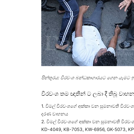
පින්තූරය: වීරවංශ බන්ධකාගාරයට ගෙන යෑමට ඉඩ 
වීරවංශ තම ඥාතීන් ට ලබා දී තිබූ වා
1. විමල් වීරවංශගේ අක්කා වන සුමනාවතී වීරවංශ
දරණ වාහනය
2. විමල් වීරවංශගේ අක්කා වන සුමනාවතී වීරවං
KD-4049, KB-7053, KW-6956, GK-5073, 