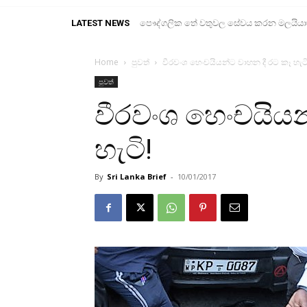
LATEST NEWS
පෞද්ගලික තේ වතුවල සේවය කරන මලයියාහ ද
Home
පුවත්
වීරවංශ හෙංචයියන්ට වාහන දී රට කෑ හැටි
පුවත්
වීරවංශ හෙංචයියන
හැටි!
By
Sri Lanka Brief
-
10/01/2017