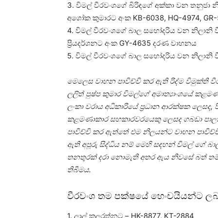
3. විමල් වීරවංශගේ බිරිඳගේ අක්කා වන තනුජා 
අශෝක කුමාරට අංක KB-6038, HQ-4974, GR-
4. විමල් වීරවංශගේ බාල සහෝදරිය වන නිලානි
ප්‍රියදර්ශනට අංක GY-4635 දරණ වාහනය
5. විමල් වීරවංශගේ බාල සහෝදරිය වන නිලාන
මෙලෙස වාහන පාවිච්චි කර ඇති රිද්ම විමුක්ති ව
ලලිත් පුෂ්ප කුමාර විමල්ගේ අමාත්‍යාංශයේ කළම
ලංකා වරාය අධිකාරියේ ප්‍රධාන ආරක්ෂක ලෙසද, පී.ප
කළමණාකාර සහකාරවරයෙකු ලෙසද ගබඩා පාලක 
පාවිච්චි කර ඇත්තේ එම නිලයන්ට වාහන පාවිච්චි 
ඇති අපූරු සිද්ධිය නම් මෙහි සඳහන් විමල් ගේ බාල
තනතුරක් දරා නොමැති අතර ඇය නිවසේ බත් තම්බ
තිබීමය.
වීරවංශ තම පක්ෂයේ හෙංචයියන්ට ලබා
1. ලාල් කුලරත්නට – HK-8877, KT-2884