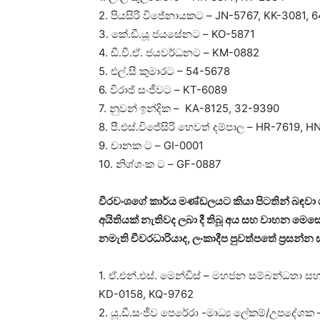
2. පියසිරි විජේනායකට – JN-5767, KK-3081, 
3. කේ.ඩී.යූ ජයසේනට – KO-5871
4. ඩී.වී.ඒ. ජයවර්ධනට – KM-0882
5. එල්.සී කුමාරට – 54-5678
6. විරාජ් සංජීවට – KT-6089
7. නුවන් ඉන්දික – KA-8125, 32-9390
8. පී.එස්.විජේසිරි හෙවත් දම්පාල – HR-7619, 
9. චානක ට – GI-0001
10. නිශ්ශංක ට – GF-0887
වීරවංශගේ කාර්ය මණ්ඩලයට කියා පිටතින් බඳවා ග
අයිතියක් නැතිවද ලබා දී තිබූ අය සහ වාහන මෙ
නමැති චීවරධාරියාද, ලංකාදීප පුවත්පතේ ප්‍රසන
1. ඒ.එන්.එස්. මෙන්ඩිස් – මහජන සම්බන්ධතා ස
KD-0158, KQ-9762
2. යූ.ඩී.සංජීව පෙරේරා -මාධ්‍ය ලේකම්/උපදේශක