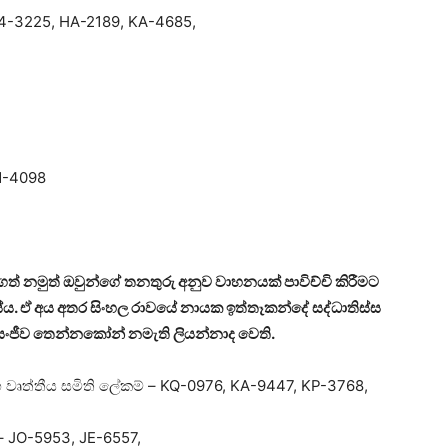
64-3225, HA-2189, KA-4685,
HN-4098
ත් නමුත් ඔවුන්ගේ තනතුරු අනුව වාහනයක් පාවිච්චි කිරීමට
සේය. ඒ අය අතර සිංහල රාවයේ නායක ඉත්තෑකන්දේ සද්ධාතිස්ස
්න සංජීව තෙන්නකෝන් නමැති ලියන්නාද වෙති.
හ වෘත්තීය සමිති ලේකම් – KQ-0976, KA-9447, KP-3768,
 – JO-5953, JE-6557,