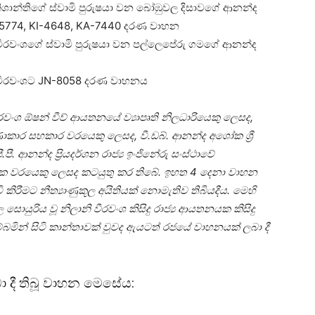
නිශාන්තිගේ ස්වාමි පුරුෂයා වන බෝඹුවල දිසාවගේ ආනන්ද
5774, KI-4648, KA-7440 දරණ වාහන
 වීරවංශගේ ස්වාමි පුරුෂයා වන පල්ලෙපේරු ගමගේ ආනන්ද
ි වීරවංශට JN-8058 දරණ වාහනය
ීරවංශ ඕෂන් වීව් ආයතනයේ ව්‍යාපෘති නිලධාරියෙකු ලෙසද,
ණාකාර සහකාර වරයෙකු ලෙසද, වී.ඩබ්. ආනන්ද අශෝක ශ්‍රී
ී. ආනන්ද ප්‍රියදර්ශන රාජ්‍ය ඉංජිනේරු සංස්ථාවේ
වරයෙකු ලෙසද කටයුතු කර තිබේ. ඉහත 4 දෙනා වාහන
කිරීමට නීත්‍යාණුකූල අයිතියක් නොමැතිව තිබියදීය. මෙහි
 සොයුරිය වූ නිලානි වීරවංශ කිසිදු රාජ්‍ය ආයතනයක කිසිදු
මින් සිටි කාන්තාවක් වුවද ඇයටත් රජයේ වාහනයක් ලබා දී
 දී තිබූ වාහන මෙසේය: