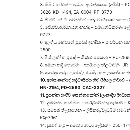
3. සිසිර හේරත් – ප්‍රධාන ආරක්ෂකයා (අයිපී) 
3626, KD-1494, EA-0004, PF-3770
4. බී.එම්.ජේ.ටී. මෙන්ඩිස් – කළමණාකාර සහකා
5. ජේ.එච්.ආර්.නයනානන්ද – සම්බන්ධීකරණ ලේ
9727
6. අලගිය හේවගේ සුරේෂ් ඉන්දික – සංවර්ධන ස
2590
7. බී.ජී.ඉන්දික ප්‍රසාද් – ගිණුම් සහකාර – PC-2
8. ඉෂිකා නදී පෙරේරා – කාර්යාල නිලධාරිනී -J
9. වෛද්‍ය අචල උපේන්ද්‍ර ජයතිලක – උපදේශක 
10. ඉත්තෑකන්දේ සද්ධාතිස්ස හිමි (සිහල රාවය)
HN-2194, PD-2563, CAC-3327
11. ප්‍රසන්න සංජිව තෙන්නකෝන් (ලංකාදීප මාධ්‍ය
12. දුෂ්මන්ත අබේසිංහ – පාර්ලිමේන්තු ලේකම් 
13. සම්පත් තිලකරත්න – ලිපිකරු/වැඩබිම් සම්
KQ-7961
14. ප්‍රසාද් මංජු – අමාත්‍ය මාධ්‍ය ලේකම් – 250-