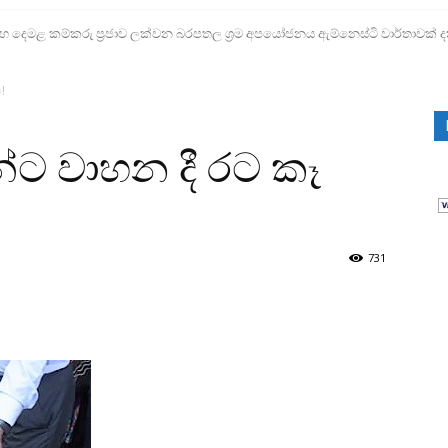
ෙමළ කම්කරු ප්‍රජාව ලක්වන බරපතල ශ්‍රම අපයෝජනය ඇම්නෙස්ටි වාර්තාවක් ද
!
්ට වාහන දී රට කෑ
731