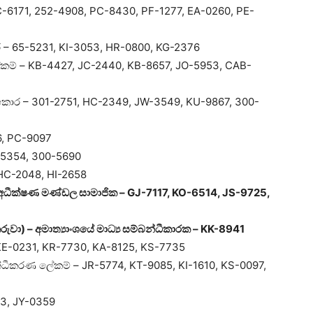
– PC-6171, 252-4908, PC-8430, PF-1277, EA-0260, PE-
ර – 65-5231, KI-3053, HR-0800, KG-2376
කම් – KB-4427, JC-2440, KB-8657, JO-5953, CAB-
හකාර – 301-2751, HC-2349, JW-3549, KU-9867, 300-
896, PC-9097
R-5354, 300-5690
-HC-2048, HI-2658
 – අධීක්ෂණ මණ්ඩල සාමාජික – GJ-7117, KO-6514, JS-9725,
කරුවා) – අමාත්‍යාංශයේ මාධ්‍ය සම්බන්ධීකාරක – KK-8941
– KE-0231, KR-7730, KA-8125, KS-7735
බන්ධීකරණ ලේකම් – JR-5774, KT-9085, KI-1610, KS-0097,
4713, JY-0359