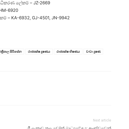
බන්ධීකරණ ලේකම් – JZ-2669
 -HM-6920
 ලේකම් – KA-6932, GJ-4501, JN-9942
්‍රීපාල සිරිසේන
රාජපක්ෂ දූෂණය
රාජපක්ෂ භිෂණය
වංචා දූෂණ
Next article
ශ්‍රී ලංකාව තුල ඩ්‍රෝන් මාධ්‍යවේදය: ආණ්ඩුවෙන්