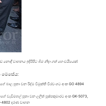
නොදී වාහනය ඉදිරිපිට බිම නිදා ගත් හෙංචයියෙක්.
හන මෙසේය:
ගේ බාල පුතා වන රිද්ම විමුක්ති වීරවංශට අංක GO 4894
ශගේ වැඩිමහල් පුතා වන ලලිත් පුෂ්පකුමාරට අංක GK-5073,
KP-4802 දරණ වාහන