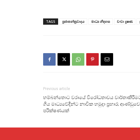
TAGS
ප්‍රජාතන්ත්‍රවාදය
මාධ්‍ය නිදහස
වංචා දූෂණ
Previous article
හම්බන්තොට වරායේ විරෝධතාවය වාර්තාකිරීම
ගිය මාධ්‍යවේදීන්ට නාවික හමුදා ප්‍රහාර; ආණ්ඩුව
පරීක්ෂණයක්