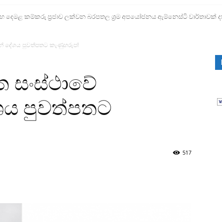
ෙමළ කම්කරු ප්‍රජාව ලක්වන බරපතල ශ්‍රම අපයෝජනය ඇම්නෙස්ටි වාර්තාවක් ද
න් දේශය පුවත්පතට කැණුහරුප!
ත සංස්ථාවේ
ශය පුවත්පතට
517