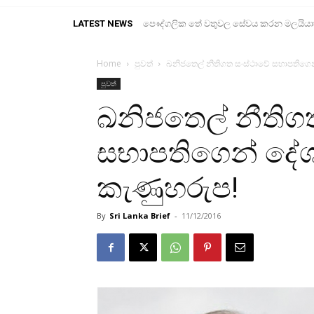
LATEST NEWS
පෞද්ගලික තේ වතුවල සේවය කරන මලයියාහ ද
Home
පුවත්
ඛනිජතෙල් නීතිගත සංස්ථාවේ සභාපතිගෙ
පුවත්
ඛනිජතෙල් නීතිග
සභාපතිගෙන් දේ
කැණුහරුප!
By
Sri Lanka Brief
-
11/12/2016