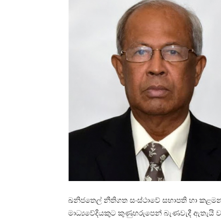
ඛනිජතෙල් නීතිගත සංස්ථාවේ සභාපති හා කළමනා
මාධ්‍යවේදියකුට කුණුහරුපෙන් බැණවැදී ඇතැයි ව