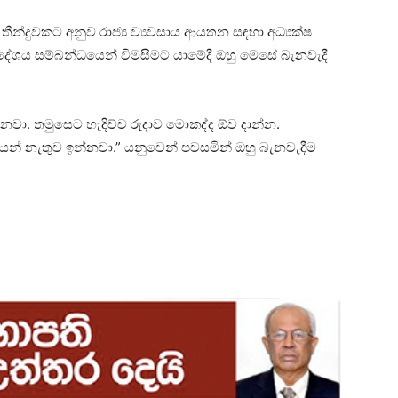
 තීන්දුවකට අනුව රාජ්‍ය ව්‍යවසාය ආයතන සඳහා අධ්‍යක්ෂ
දේශය සම්බන්ධයෙන් විමසීමට යාමේදී ඔහු මෙසේ බැනවැදී
වා. තමුසෙට හැදිච්ච රුදාව මොකද්ද ඕව දාන්න.
තියන් නැතුව ඉන්නවා.” යනුවෙන් පවසමින් ඔහු බැනවැදීම