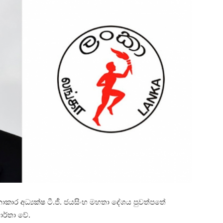
කාර අධ්‍යක්ෂ ටී.ජී. ජයසිංහ මහතා දේශය පුවත්පතේ
ාර්තා වේ.