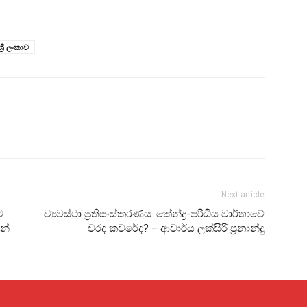
ශ්‍රී ලංකාව
Next article
ට
ව්‍යවස්ථා ප්‍රතිසංස්කරණය: කේන්ද්‍ර-පරිධිය වාර්තාවේ
ෙන්
වරද කවරේද? – ආචාර්ය ලක්සිරි ප්‍රනාන්දු