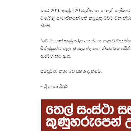
වසර 2016 අප්‍රේල් 20 වැනිදා ගෙන ඇති කැබිනට්
මණ්ඩල සාමාජිකයන් පත් කළයුතු බවට වන නිර්
තිබේ.
“මේ මගෙන් කුණුහරුප අහන්නෙ නැතුව ඕක තියන
මිනිස්සුන්ට වැදගත් දෙයක්ද ඕක. නිකන්මේ පයි
ආරම්භ කර ඇත.
සම්පූර්ණ කතා බව පහත දැක්වේ.
– ශ්‍රී ලංකා මිරර්