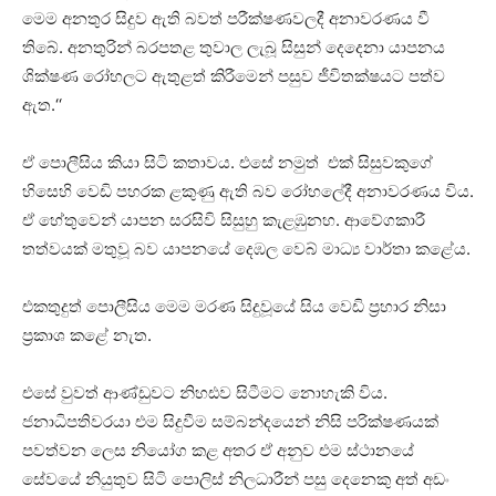
මෙම අනතුර සිදුව ඇති බවත් පරීක්ෂණවලදී අනාවරණය වී
තිබේ. අනතුරින් බරපතළ තුවාල ලැබූ සිසුන් දෙදෙනා යාපනය
ශික්ෂණ රෝහලට ඇතුළත් කිරීමෙන් පසුව ජීවිතක්ෂයට පත්ව
ඇත.‘‘
ඒ පොලීසිය කියා සිටි කතාවය. එසේ නමුත් එක් සිසුවකුගේ
හිසෙහි වෙඩි පහරක ළකුණු ඇති බව රෝහලේදී අනාවරණය විය.
ඒ හේතුවෙන් යාපන සරසිවි සිසුහු කැළඹුනහ. ආවේගකාරී
තත්වයක් මතුවූ බව යාපනයේ දෙඹල වෙබ් මාධ්‍ය වාර්තා කළේය.
එකතුදුත් පොලීසිය මෙම මරණ සිදුවූයේ සිය වෙඩි ප්‍රහාර නිසා
ප්‍රකාශ කළේ නැත.
එසේ වුවත් ආණ්ඩුවට නිහඪව සිටීමට නොහැකි විය.
ජනාධිපතිවරයා එම සිදුවීම සම්බන්දයෙන් නිසි පරික්ෂණයක්
පවත්වන ලෙස නියෝග කළ අතර ඒ අනුව එම ස්ථානයේ
සේවයේ නියුතුව සිටි පොලිස් නිලධාරීන් පසු දෙනෙකු අත් අඩං