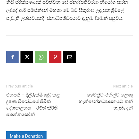
නිසි පරික්සණයක් පවත්වන සේ ජනාදීපතිවරයා නියෝග කරන
ලද්දේ ආර් සම්ප්න්දන් මහතා මේ බව සිකුරාදා උදෑසනත්‍රිමලේ
පැවැති උත්සවයකදී ජනාධිපතිවරයාට දැනුම් දීමෙන් පසුවය.
Previous article
Next article
ජනපති – දිල්රුක්ෂී කුඩු කළ
මෛත්‍රීට-රනිල්ට ලොකු
දුෂණ විරෝධයේ ජිමික්
හැන්දෙන්;අධ්‍යාපනයට කන්
දේශපාලනය – රජිත් කීර්ති
හැන්දෙන්
තෙන්නකෝන්
Make a Donation