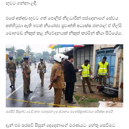
ඟුවට ගන්නා ලදී.
එසේ අත්අඬංඟුවට ගත් පොලිස් නිලධාරීන් පස්දෙනාගේ සේවය
අත්හිටුවා ඇති බවත් නියෝජ්‍ය ප්‍රවෘත්ති අධ්‍යක්ෂ ජනරාල් ඒ හිල්මි
මොහමඩ් නිකුත් කළ නිවේදනයක් නිකුත් කරමින් කියා සිටියේය.
සරසිවි සිසුන්ට වෙඩි තබා මරාදමන ලද ස්ථානය මහේස්ත්‍රාත්වරයා පරීක්ෂා කරයි
දැන් එම සරසවි සිසුන් දෙදෙනාගේ මරණයට හේතු සෙවීමට