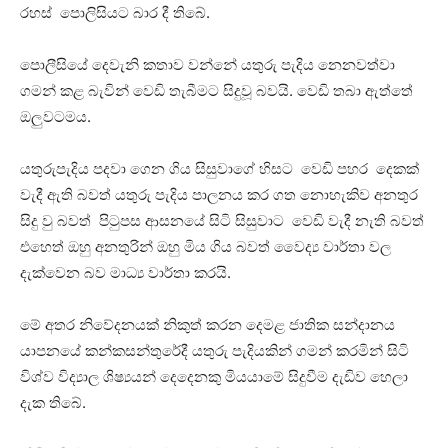
රහස් පොලිසියට බාර දී තිබේ.
පොලීසියේ දෙවැනි කතාව වන්නේ යතුරු පැදිය නෙනවත්වා
ගමන් කළ බැවින් වෙඩි තැබීමට සිදුවූ බවයි. වෙඩි තබා ඇත්තේ
ඔලුවටමය.
යතුරුපැදිය පදවා ගෙන ගිය සිසුවාගේ හිසට වෙඩි පහර දෙකක්
වැදී ඇති බවත් යතුරු පැදිය පාලනය කර ගත නොහැකිව අනතුර
සිදු වු බවත් පිටුපස ආසනයේ සිටි සිසුවාට වෙඩි වැදී නැති බවත්
එහෙත් ඔහු අනතුරින් ඔහු මිය ගිය බවත් වෛද්‍ය වාර්තා වල
දැක්වෙන බව මාධ්‍ය වාර්තා කරයි.
මේ අතර නිවේදනයක් නිකුත් කරන දෙමළ ජාතික සන්දානය
යාපනයේ කන්කසන්තුරේදී යතුරු පැදියකින් ගමන් කරමින් සිටි
විශ්ව විද්‍යාල ශිෂ්‍යයන් දෙදෙනකු මියයාමේ සිදුවීම දැඩිව හෙලා
දැක තිබේ.