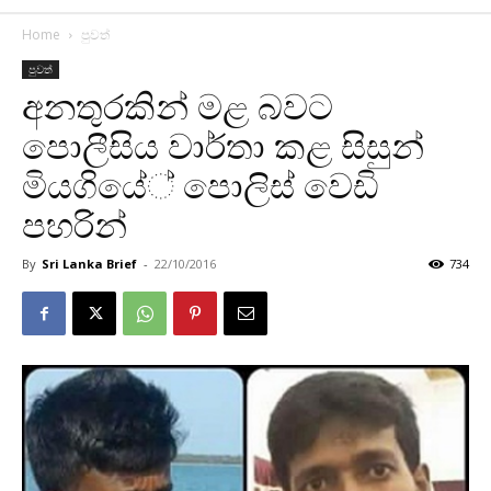
Home
පුවත්
පුවත්
අනතුරකින් මළ බවට
පොලීසිය වාර්තා කළ සිසුන්
මියගියේ් පොලිස් වෙඩි
පහරින්
By
Sri Lanka Brief
-
22/10/2016
734