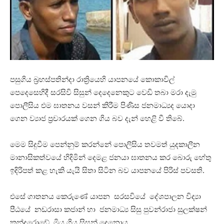
පසුගිය බ්‍රහස්පතින්දා රාත්‍රියෙහි යාපනයේ කොකාවිල්
පෙදෙසෙහිදී සරසිවි සිසුන් දෙදෙනෙකුට වෙඩි තබා මරා දැමු
පොලීසිය එම ඝාතනය වසන් කිරීම පිණිස ජනමාධ්‍යද යොදා
ගෙන ව්‍යාජ ප්‍රචාරයක් ගෙන ගිය බව දැන් හෙළි වී තිබේ.
මෙම සිදුවීම පෙන්නුම් කරන්නේ පොලිසිය තවමත් යුදකාලීන
මානාසිකත්වයේ හිදිමින් දෙමළ ජනයා ඝාතනය කර බොරු හේතු
ඉදිරිපත් කළ හැකි යැයි සිතා සිටින බව යාපනයේ පිරිස් පවසති.
එසේ ගාතනය කෙරුණේ යාපන සරසවියේ දේශපාලන විද්‍යා
පීඨයේ නඩරාසා කජාන් හා ජනමාධ්‍ය සිසු පුවන්රාජා සුලක්ෂන්
කන්දරොඩේ මිය ගිය සිසුන් දෙනොය.