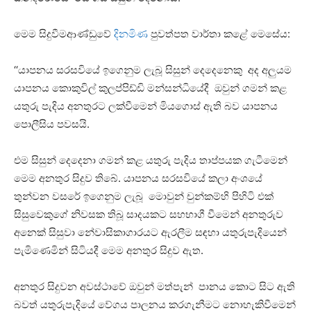
මෙම සිදුවීමආණ්ඩුවේ
දිනමිණ
පුවත්පත වාර්තා කළේ මෙසේය:
‘‘යාපනය සරසවියේ ඉගෙනුම ලැබූ සිසුන් දෙදෙනෙකු අද අලුයම
යාපනය කොකුවිල් කුලප්පිඩ්ඩි මන්සන්ධියේදී ඔවුන් ගමන් කළ
යතුරු පැදිය අනතුරට ලක්වීමෙන් මියගොස් ඇති බව යාපනය
පොලීසිය පවසයි.
එම සිසුන් දෙදෙනා ගමන් කළ යතුරු පැදිය තාප්පයක ගැටීමෙන්
මෙම අනතුර සිදුව තිබේ. යාපනය සරසවියේ කලා අංශයේ
තුන්වන වසරේ ඉගෙනුම ලැබූ මොවුන් චුන්කම්හි පිහිටි එක්
සිසුවෙකුගේ නිවසක තිබූ සාදයකට සහභාගී වීමෙන් අනතුරුව
අනෙක් සිසුවා නේවාසිකාගාරයට ඇරලීම සඳහා යතුරුපැදියෙන්
පැමිණෙමින් සිටියදී මෙම අනතුර සිදුව ඇත.
අනතුර සිදුවන අවස්ථාවේ ඔවුන් මත්පැන් පානය කොට සිට ඇති
බවත් යතුරුපැදියේ වේගය පාලනය කරගැනීමට නොහැකිවීමෙන්