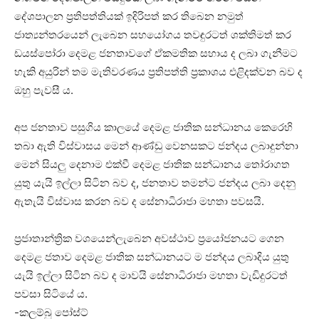
දේශපාලන ප්‍රතිපත්තියක් ඉදිරිපත් කර තිබෙන නමුත්
ජාත්‍යන්තරයෙන් ලැබෙන සහයෝගය තවඳුරටත් ශක්තිමත් කර
ඩයස්පෝරා දෙමළ ජනතාවගේ ඒකමතික සහාය ද ලබා ගැනීමට
හැකි අයුරින් තම මැතිවරණය ප්‍රතිපත්ති ප්‍රකාශය එළිදක්වන බව ද
ඔහු පැවසී ය.
අප ජනතාව පසුගිය කාලයේ දෙමළ ජාතික සන්ධානය කෙරෙහි
තබා ඇති විස්වාසය මෙන් ආණ්ඩු වෙනසකට ජන්දය ලබාදුන්නා
මෙන් සියලු දෙනාම එක්වී දෙමළ ජාතික සන්ධානය තෝරාගත
යුතු යැයි ඉල්ලා සිටින බව ද, ජනතාව තමන්ට ජන්දය ලබා දෙනු
ඇතැයි විස්වාස කරන බව ද සේනාධිරාජා මහතා පවසයි.
ප්‍රජාතාන්ත්‍රික වශයෙන්ලැබෙන අවස්ථාව ප්‍රයෝජනයට ගෙන
දෙමළ ජතාව දෙමළ ජාතික සන්ධානයට ම ජන්දය ලබාදිය යුතු
යැයි ඉල්ලා සිටින බව ද මාවයි සේනාධිරාජා මහතා වැඩිදුරටත්
පවසා සිටියේ ය.
-කලම්බු පෝස්ට්