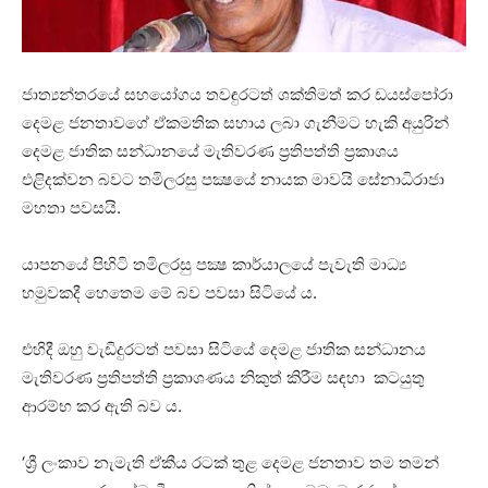
ජාත්‍යන්තරයේ සහයෝගය තවඳුරටත් ශක්තිමත් කර ඩයස්පෝරා
දෙමළ ජනතාවගේ ඒකමතික සහාය ලබා ගැනීමට හැකි අයුරින්
දෙමළ ජාතික සන්ධානයේ මැතිවරණ ප්‍රතිපත්ති ප්‍රකාශය
එළිදක්වන බවට තමිලරසු පක්‍ෂයේ නායක මාවයි සේනාධිරාජා
මහතා පවසයි.
යාපනයේ පිහිටි තමිලරසු පක්‍ෂ කාර්යාලයේ පැවැති මාධ්‍ය
හමුවකදී හෙතෙම මේ බව පවසා සිටියේ ය.
එහිදී ඔහු වැඩිදුරටත් පවසා සිටියේ දෙමළ ජාතික සන්ධානය
මැතිවරණ ප්‍රතිපත්ති ප්‍රකාශණය නිකුත් කිරීම සඳහා කටයුතු
ආරම්භ කර ඇති බව ය.
‘ශ්‍රී ලංකාව නැමැති ඒකීය රටක් තුළ දෙමළ ජනතාව තම තමන්