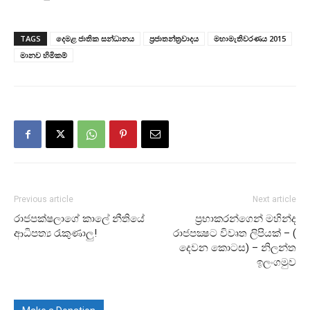
TAGS
දෙමළ ජාතික සන්ධානය
ප්‍රජාතන්ත්‍රවාදය
මහාමැතිවරණය 2015
මානව හිමිකම්
Previous article
Next article
රාජපක්ෂලාගේ කාලේ නීතියේ
ප්‍රභාකරන්ගෙන් මහින්ද
ආධිපත්‍ය රැකුණාලු!
රාජපක්‍ෂට විවෘත ලිපියක් – (
දෙවන කොටස) – නිලන්ත
ඉලංගමුව