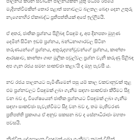
පාලනය කරන ස්වාධීන පාලනයකින් යුතු මධ්‍යම රජයේ
මැදිහත්වීමකින් තොර පළාත් සභාවලට බලතල බෙදා දෙන උතුරු
නැගෙනහිර ඒකාබද්ධ ප්‍රතිපත්තියක් අපේ ඉල්ලීමයි.
ඒ අතර, ජාතික ප්‍රශ්නය පිළිබඳ විසඳුම් ද, අප දිනපතා මුහුණ
දෙමින් සිටින ඉඩම් ප්‍රශ්නය, බන්‍ධනාගාරවල සිටින
තරුණයන්ගේ ප්‍රශ්නය, අතුරුදහන්වූවන්ගේ ප්‍රශ්නය, කාන්තා
ආරක්‍ෂාව, කාන්තා ගෘහ මූලික පවුල්වල ප්‍රශ්න වැනි කරුණු පිළිබඳ
අප ගැන රජය සමඟ සාකච්ඡා කළා.‘යි ද ඔහු පැවසී ය.
නව රජය පාලනයට පැමිණීමෙන් පසු යම් කාල වකවානුවක් තුළ
එම ප්‍රශ්නවලට විසඳුමක් ලබා ගැනීම සඳහා සාකච්ඡා කිරීමට සිදු
වන බව ද, විශේෂයෙන් ජාතික ප්‍රශ්නයට විසඳුමක් ලබා ගැනීම
සඳහා සාකච්ඡා පැවැත්වීමට සිදු වන බව ද, තම මැතිවරණ
ප්‍රතිපත්ති ප්‍රකාශය ඒ අනුව සකසන බව ද සේනාධිරාජා මහතා
පවසයි.
නිශ්චිත දේශපාලන විසඳුමක් ලබා ගැනීමට තමන් විසින්