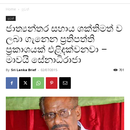
Home
පුවත්
පුවත්
ජාත්‍යන්තර සහාය ශක්තිමත් ව
ලබා ගැනෙන ප්‍රතිපත්ති
ප්‍රකාශයක් එළිදක්වනවා –
මාවයි සේනාධිරාජා
By
Sri Lanka Brief
-
02/07/2015
701