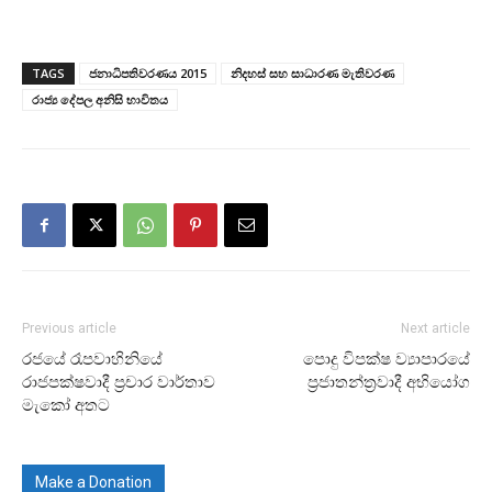
TAGS
ජනාධිපතිවරණය 2015
නිදහස් සහ සාධාරණ මැතිවරණ
රාජ්‍ය දේපල අනිසි භාවිතය
Previous article
Next article
රජයේ රෑපවාහිනියේ
පොදු විපක්ෂ ව්‍යාපාරයේ
රාජපක්ෂවාදී ප්‍රචාර වාර්තාව
ප්‍රජාතන්ත්‍රවාදී අභියෝග
මැකෝ අතට
Make a Donation