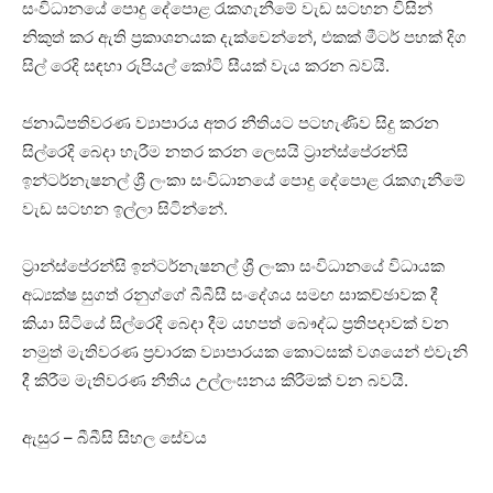
සංවිධානයේ පොදු දේපොළ රැකගැනීමේ වැඩ සටහන විසින්
නිකුත් කර ඇති ප්‍රකාශනයක දැක්වෙන්නේ, එකක් මීටර් පහක් දිග
සිල් රෙදි සඳහා රුපියල් කෝටි සීයක් වැය කරන බවයි.
ජනාධිපතිවරණ ව්‍යාපාරය අතර නීතියට පටහැණිව සිදු කරන
සිල්රෙදි බෙදා හැරීම නතර කරන ලෙසයි ට්‍රාන්ස්පේරන්සි
ඉන්ටර්නැෂනල් ශ්‍රී ලංකා සංවිධානයේ පොදු දේපොළ රැකගැනීමේ
වැඩ සටහන ඉල්ලා සිටින්නේ.
ට්‍රාන්ස්පේරන්සි ඉන්ටර්නැෂනල් ශ්‍රී ලංකා සංවිධානයේ විධායක
අධ්‍යක්ෂ සුගත් රනුග්ගේ බීබීසී සංදේශය සමඟ සාකච්ඡාවක දී
කියා සිටියේ සිල්රෙදි බෙදා දීම යහපත් බෞද්ධ ප්‍රතිපදාවක් වන
නමුත් මැතිවරණ ප්‍රචාරක ව්‍යාපාරයක කොටසක් වශයෙන් එවැනි
දී කිරීම මැතිවරණ නීතිය උල්ලංඝනය කිරීමක් වන බවයි.
ඇසුර – බීබීසි සිහල සේවය