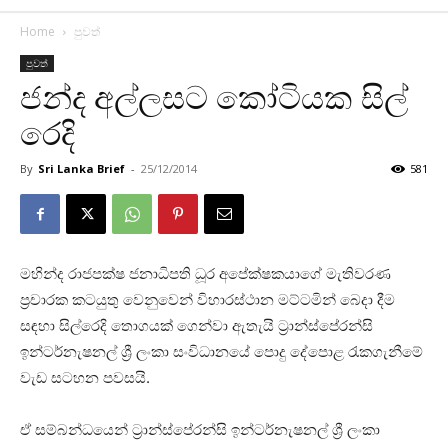
Home
පුවත්
පුවත්
ජන්ද අල්ලසට කෝටියක සිල්
රෙදි
By
Sri Lanka Brief
-
25/12/2014
581
මහින්ද රාජපක්ෂ ජනාධිපති ධූර අපේක්ෂකයාගේ මැතිවරණ
ප්‍රචාරක කටයුතු වෙනුවෙන් විහාරස්ථාන මට්ටමින් බෙදා දීම
සඳහා සිල්රෙදි තොගයක් ගෙන්වා ඇතැයි ට්‍රාන්ස්පේරන්සි
ඉන්ටර්නැෂනල් ශ්‍රී ලංකා සංවිධානයේ පොදු දේපොළ රැකගැනීමේ
වැඩ සටහන පවසයි.
ඒ සම්බන්ධයෙන් ට්‍රාන්ස්පේරන්සි ඉන්ටර්නැෂනල් ශ්‍රී ලංකා