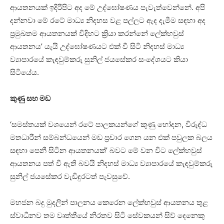
ආයතනයක් ඉදිරිපිට අද මේ උද්ඝෝෂණය පැවැත්වෙන්නේ. අපි
දන්නවා මේ රටේ මාධ්‍ය නිදහස වළ පල්ලට ඇද දැමීම සඳහා අද
ප්‍රමුඛතම ආයතනයක් විදිහට ක්‍රියා කරන්නේ ලේක්හවුස්
ආයතනය’ යැයි උද්ඝෝෂණයට එක් වී සිටි නිදහස් මාධ්‍ය
ව්‍යාපාරයේ කැඳවුම්කරු සුනිල් ජයසේකර සංදේශයට කියා
සිටියේය.
කුණු සහ මඩ
‘සමස්තයක් වශයෙන් රටේ පාලකයන්ගේ කුණු හෝදන, විරුද්ධ
මතධාරීන් සම්බන්ධයෙන් මඩ ප්‍රචාර ගෙන යන එක් පවුලක බලය
සඳහා පෙනී සිටින ආයතනයක්’ බවට මේ වන විට ලේක්හවුස්
ආයතනය පත් වී ඇති බවයි නිදහස් මාධ්‍ය ව්‍යාපාරයේ කැඳවුම්කරු
සුනිල් ජයසේකර වැඩිදුරටත් පැවසුවේ.
මහජන බදු මුදලින් පාලනය කෙරෙන ලේක්හවුස් ආයතනය තුළ
ස්වාධීනව තම වෘත්තීයේ නිරතව සිටි සේවකයන් සිව් දෙනෙකු