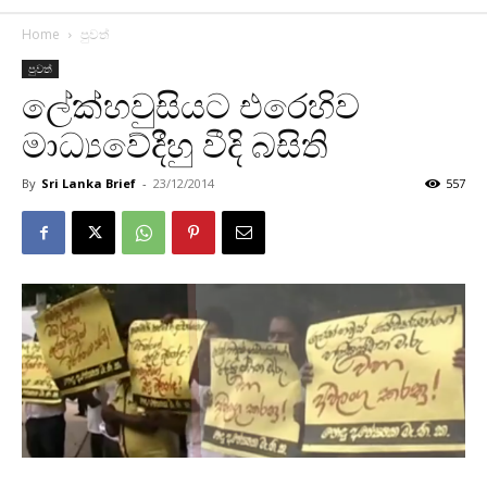
Home
පුවත්
පුවත්
ලේක්හවුසියට එරෙහිව
මාධ්‍යවේදීහු වීදි බසිති
By
Sri Lanka Brief
-
23/12/2014
557