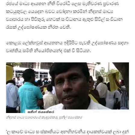
රජයේ මාධ්‍ය ආයතන නීති විරෝධී ලෙස මැතිවරණ ප්‍රචාරණ
කටයුතුවල යෙදෙන බවට චෝදනා කරමින් නිදහස් මාධ්‍ය
ව්‍යාපාරය හා පිවිතුරු හෙටක් සංවිධානය ඇතුළු සිවිල් සංවිධාන
රැසක් උද්ඝෝෂණයක නිරත වෙති.
කොළඹ ලේක්හවුස් ආයතනය ඉදිරිපිට පැවති උද්ඝෝෂණය සඳහා
වෘත්තීය සමිති නියෝජිතයන්ද එක් වී සිටියහ.
නිදහස් මාධ්‍ය ව්‍යාපාරයේ කැඳවුම්කරු සුනිල් ජයසේකර
‘ලංකාවේ මාධ්‍ය සංස්කෘතියට අනභිභවනීය දායකත්වයක් ලබා දුන්