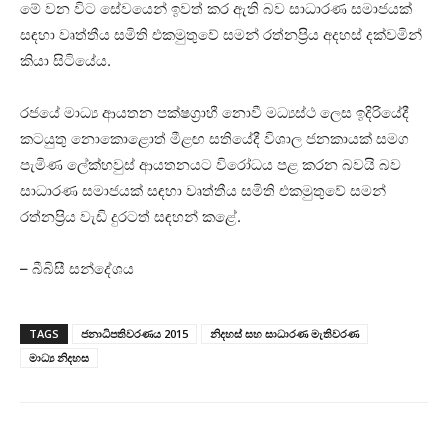
මේ වන විට සේවයෙන් ඉවත් කර ඇති බව සාධාරණ සමාජයක්
සඳහා වෘත්තීය සමිති එකමුතුවේ සමන් රත්නප්‍රිය අදහස් දක්වමින්
කියා සිටියේය.
රජයේ මාධ්‍ය ආයතන පක්ෂග්‍රාහී නොවී මධ්‍යස්ථ ලෙස ඉදිරියේදී
කටයුතු නොකොළොත් මීළඟ සතියේදී විශාල ජනකායක් සමග
පැමිණ ලේක්හවුස් ආයතනයට විරෝධය පළ කරන බවයි බව
සාධාරණ සමාජයක් සඳහා වෘත්තීය සමිති එකමුතුවේ සමන්
රත්නප්‍රිය වැඩි දුරටත් සඳහන් කළේ.
– බීබිසී සන්දේශය
TAGS
ජනාධිපතිවරණය 2015
නිදහස් සහ සාධාරණ මැතිවරණ
මාධ්‍ය නිදහස