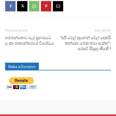
Previous article
Next article
හම්බන්තොට මැර ප‍්‍රහාරයට
“අපි වේල් තුනෙන් වේල් දෙකයි
ලංකා ජාත්‍යන්තරයේ විරෝධය
කන්නෙ, මේක තමා ඇත්ත”-
සරසවි සිසුහු කියති !
Make a Donation