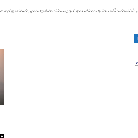
ෙමළ කම්කරු ප්‍රජාව ලක්වන බරපතල ශ්‍රම අපයෝජනය ඇම්නෙස්ටි වාර්තාවක් ද
0