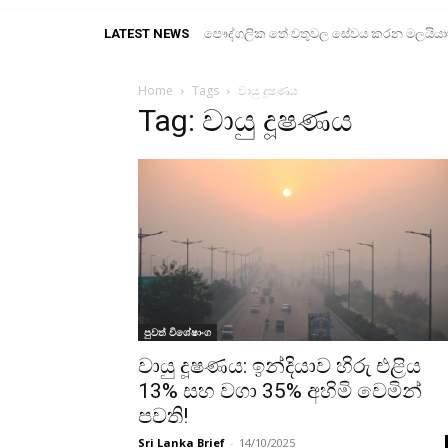
LATEST NEWS
පෞද්ගලික තේ වතුවල සේවය කරන මලයියාහ ද
Home
Tags
වායු දූෂණය
Tag: වායු දූෂණය
පුවත් විශේෂාංග
වායු දූෂණය: ඉන්දියාව හිරු එළිය
13% සහ වගා 35% අහිමි වෙමින්
පවති!
Sri Lanka Brief
-
14/10/2025