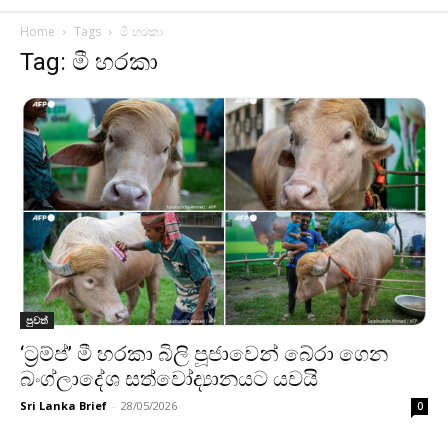
Home
Tags
මී හරකා
Tag: මී හරකා
පුවත්
‘ට්‍රම්ප්’ මී හරකා බිලි පූජාවෙන් බේරා ගෙන
බංග්ලාදේශ සත්වෝද්‍යානයට යවයි
Sri Lanka Brief
-
28/05/2026
0