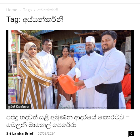
Home
Tags
අය්යන්කර්නි
Tag: අය්යන්කර්නි
පුවත් විශේෂාංග
පළුදු හදවත් යළි අමුණන ආදරයේ කොරටුව –
මෙලනි මානෙල් පෙරේරා
Sri Lanka Brief
-
07/08/2024
0