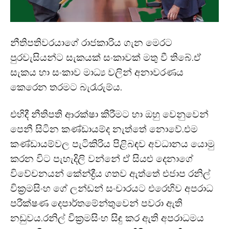
නීතිපතිවරයාගේ රාජකාරිය ගැන ⁣මෙරට
පුරවැසියන්ට සැකයක් සංකාවක් මතු වී තිබේ.ඒ
සැකය හා සංකාව මාධ්‍ය වලින් අනාවරණය
කෙරෙන තරමට බැරෑරුම්ය.
එහිදී නීතිපති ආරක්ෂා කිරීමට හා ඔහු වෙනුවෙන්
පෙනී සිටින කණ්ඩායම්ද නැත්තේ නොවේ.එම
කණ්ඩායම්වල පැටිකිරිය පිළිබඳව අවධානය යොමු
කරන විට පැහැදිලි වන්නේ ඒ සියළු දෙනාගේ
විවේචනයන් කේන්ද්‍රීය ගතව ඇත්තේ එජාප රනිල්
වික්‍රමසිංහ ගේ ලන්ඩන් සංචාරයට එරෙහිව අපරාධ
පරීක්ෂණ දෙපාර්තමේන්තුවෙන් පවරා ඇති
නඩුවය.රනිල් වික්‍රමසිංහ සිඳු කර ඇති අපරාධමය