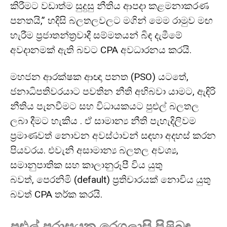
කිරීමට වඩාත්ම සුදුසු නීතිය ආපදා කළමනාකරණ
පනතයි,” හදිසි බලතලවලට මගින් මෙම රාමුව මඟ
හැරීම ප්‍රජාතන්ත්‍රවාදී සම්මතයන් බිඳ දැමීමේ
අවදානමක් ඇති බවට CPA අවධාරනය කරයි.
මහජන ආරක්ෂක ආඥා පනත (PSO) යටතේ,
ජනාධිපතිවරයාට පවතින නීති අභිබවා යාමට, ඇඳිරි
නීතිය පැනවීමට සහ විධායකයට පුළුල් බලතල
ලබා දීමට හැකිය . ඒ සාමාන්‍ය නීති පැහැදිලිවම
ප්‍රමාණවත් නොවන අවස්ථාවන් සඳහා අදහස් කරන
පියවරය. එවැනි අසාමාන්‍ය බලතල අවශ්‍ය,
සමානුපාතික සහ කාලානුරූපී විය යුතු
බවත්, පෙරනිමි (default) ප්‍රතිචාරයක් නොවිය යුතු
බවත් CPA තර්ක කරයි.
පුළුල් පරාසයක රෙගුලාසි පිළිබඳ