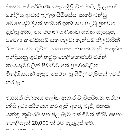
ව්‍යසනයේ පරිමාණය පැහැදිලි වන විට, ශ්‍රී ලංකාව
ගෝලීය ආධාර ඉල්ලා සිටියේය. සාගර් බන්ධු
මෙහෙයුම දියත් කරමින් ඉන්දියාව පළමු ප්‍රතිචාර
දැක්වූ අතර, එය ටොන් ගණනක සහන සැපයුම්,
වෛද්‍ය කණ්ඩායම් සහ ගලවා ගැනීමේ නිලධාරීන්
රැගෙන යන ගුවන් යානා සහ නාවික නැව් යෙදවීය.
ඉන්දියානු ගුවන් හමුදා හෙලිකොප්ටර් මගින්
නායයෑම්වලින් පීඩාවට පත් ප්‍රදේශවලින්
විදේශිකයන් ඇතුළු අතරමං වූ සිවිල් වැසියන් ඉවත්
කර ඇත.
එක්සත් ජනපදය ලෝක ආහාර වැඩසටහන හරහා
හදිසි ද්‍රව්‍ය පරිත්‍යාග කර ඇති අතර, බැමි, ජනක
යන්ත්‍ර, කූඩාරම් සහ ජල බැමි ශක්තිමත් කිරීම සඳහා
පොලිසැක් 20,000 ක් ඊට ඇතුළත් වේ.