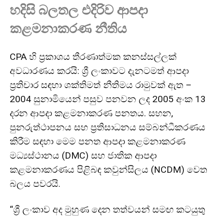
හදිසි බලතල එදිරිව ආපදා
කළමනාකරණ නීතිය
CPA හි ප්‍රකාශය තීරණාත්මක කනස්සල්ලක්
අවධාරණය කරයි: ශ්‍රී ලංකාවට දැනටමත් ආපදා
ප්‍රතිචාර සඳහා ශක්තිමත් නීතිමය රාමුවක් ඇත –
2004 සුනාමියෙන් පසුව පනවන ලද 2005 අංක 13
දරන ආපදා කළමනාකරණ පනතය. සහන,
පුනරුත්ථාපනය සහ ප්‍රතිසාධනය සම්බන්ධීකරණය
කිරීම සඳහා මෙම පනත ආපදා කළමනාකරණ
මධ්‍යස්ථානය (DMC) සහ ජාතික ආපදා
කළමනාකරණය පිළිබඳ කවුන්සිලය (NCDM) වෙත
බලය පවරයි.
“ශ්‍රී ලංකාව අද මුහුණ දෙන තත්වයන් සමඟ කටයුතු