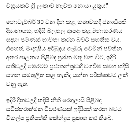
චක්‍රයකට ශ්‍රී ලංකාව නැවත නොයා යුතුය.”
නොවැම්බර් 30 වන දින කළ කතාවකදී ජනාධිපති
දිසානායක, හදිසි බලතල ආපදා කළමනාකරණය
සඳහා පමණක් භාවිතා කරන බවට සහතික විය.
එහෙත්, මානුෂීය අර්බුදය ගැඹුරු වෙමින් පවතින
අතර පාලනය පිළිබඳ ප්‍රශ්න මතු වන විට, ඉදිරි
සතිවලදී මෙරටට ප්‍රජාතන්ත්‍රවාදී වගවීම සමඟ හදිසි
සහන සමතුලිත කළ හැකිද යන්න පරීක්ෂාවට ලක්
වනු ඇත.
ඉදිරි දිනවලදී හදිසි නීති රෙගුලාසි පිළිබඳ
සවිස්තරාත්මක විවරණයක් ඉදිරිපත් කරන බවට
විකල්ප ප්‍රතිපත්ති කේන්ද්‍රය ප්‍රකාශ කර තිබේ.