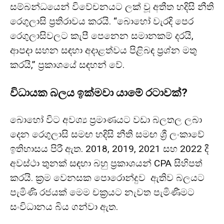
සම්බන්ධයෙන් විවේචනයට ලක් වූ අතීත හදිසි නීති
රෙගුලාසි ප්‍රතිරාවය කරයි. “බොහෝ වැරදි පෙර
රෙගුලාසිවලට කැපී පෙනෙන සමානකම් දරයි,
ආපදා සහන සඳහා අදාළත්වය පිළිබඳ ප්‍රශ්න මතු
කරයි,” ප්‍රකාශයේ සඳහන් වේ.
විධායක බලය ඉක්මවා යාමේ රටාවක්?
බොහෝ විට අවශ්‍ය ප්‍රමාණයට වඩා බලතල ලබා
දෙන රෙගුලාසි සමඟ හදිසි නීති සමඟ ශ්‍රී ලංකාවේ
ඉතිහාසය පිරී ඇත. 2018, 2019, 2021 සහ 2022 දී
අවස්ථා තුනක් සඳහා බහු ප්‍රකාශයන් CPA සිහිපත්
කරයි. ක්‍රම වෙනසක පොරොන්දුව ඇතිව බලයට
පැමිණි රජයක් මෙම චක්‍රයට නැවත පැමිණීමට
සංවිධානය බිය ගන්වා ඇත.