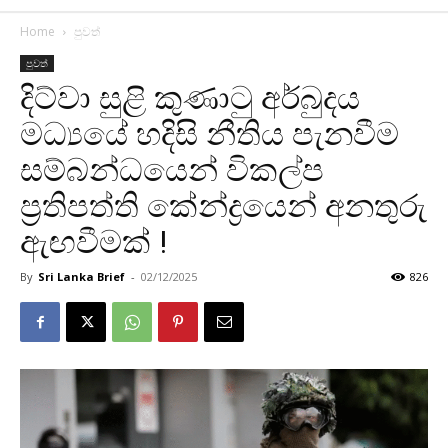
Home
පුවත්
පුවත්
දිට්වා සුළි කුණාටු අර්බුදය
මධ්‍යයේ හදිසි නීතිය පැනවීම
සම්බන්ධයෙන් විකල්ප
ප්‍රතිපත්ති කේන්ද්‍රයෙන් අනතුරු
ඇඟවීමක් !
By
Sri Lanka Brief
-
02/12/2025
826