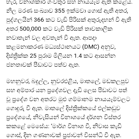
හැර, විනාශකාරී ගංවතුර සහ නායයෑම් ඇති කළේය.
නිල මරණ සංඛ්‍යාව 355 ඉක්මවා ගොස් ඇති අතර,
පුද්ගලයින් 366 කට වැඩි පිරිසක් අතුරුදහන් වී ඇති
අතර 500,000 කට වැඩි පිරිසක් තාවකාලික
නවාතැන් වල අවතැන් වී ඇත. ආපදා
කළමනාකරණ මධ්‍යස්ථානයට (DMC) අනුව,
දිස්ත්‍රික්ක 25 පුරාම මිලියන 1.4 කට ආසන්න
ජනතාවක් පීඩාවට පත්ව ඇත.
මහනුවර, බදුල්ල, නුවරඑළිය, මාතලේ, මඩකලපුව
සහ අම්පාර යන ප්‍රදේශවල දැඩි ලෙස පීඩාවට පත්
වූ ප්‍රදේශ වන අතරට මුළු ගම්මානම නායයෑම්වලට
ගොදුරු වී ඇත. මාතලේ දිස්ත්‍රික්කයේ එල්කඩුව
ප්‍රදේශයේ, නිවැසියන් විනාශයේ දර්ශන විස්තර
කකළේ මෙසේය: ‘මාර්ග විනාශ වී, නිවාස කැඩී
ගොස්, දින ගණනාවක් ප්‍රජාවන් විසන්ධි වී ඇත.