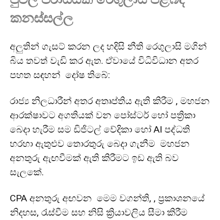
කනස්සල්ල
අලුතින් ගැසට් කරන ලද හදිසි නීති රෙගුලාසි මගින්
බිය තවත් වැඩි කර ඇත. ඒවායේ විධිවිධාන අතර
පහත සඳහන් දෝෂ තිබේ:
රාජ්‍ය නිලධාරීන් අතර අතෘප්තිය ඇති කිරීම , මහජන
ආරක්ෂාවට අගතියක් වන පෝස්ටර් හෝ පත්‍රිකා
බෙදා හැරීම සම ඩිජිටල් වේදිකා හෝ AI පද්ධති
හරහා ඇතුළුව තොරතුරු බෙදා ගැනීම මහජන
අනතුරු ඇඟවීමක් ඇති කිරීමට ඉඩ ඇති බව
සැලකේ.
CPA අනතුරු අඟවන මෙම වගන්ති, , ප්‍රකාශනයේ
නිදහස, රැස්වීම සහ නිසි ක්‍රියාවලිය සීමා කිරීම