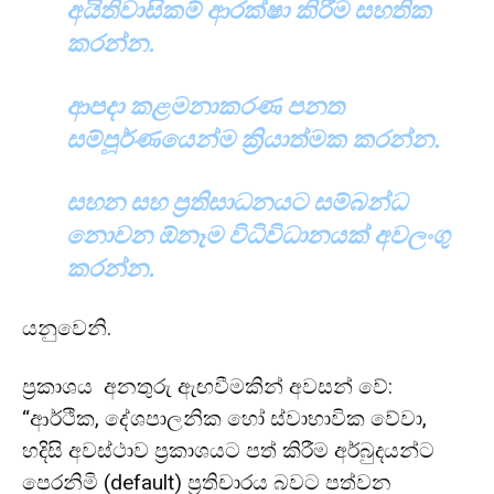
අයිතිවාසිකම් ආරක්ෂා කිරීම සහතික
කරන්න.
ආපදා කළමනාකරණ පනත
සම්පූර්ණයෙන්ම ක්‍රියාත්මක කරන්න.
සහන සහ ප්‍රතිසාධනයට සම්බන්ධ
නොවන ඕනෑම විධිවිධානයක් අවලංගු
කරන්න.
යනුවෙනි.
ප්‍රකාශය අනතුරු ඇඟවීමකින් අවසන් වේ:
“ආර්ථික, දේශපාලනික හෝ ස්වාභාවික වේවා,
හදිසි අවස්ථාව ප්‍රකාශයට පත් කිරීම අර්බුදයන්ට
පෙරනිමි (default) ප්‍රතිචාරය බවට පත්වන