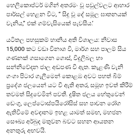
හෙලිකොප්ටර් මගින් අතරමං වූ පවුල්වලට ආහාර
පාර්සල් හෙළන විට, “ සිදු වූ දේ සමූල ඝාතනයක්
වැනිය,” එක් ගම්වැසියෙක් පැවසීය.’
යටිතල පහසුකම් හානිය අති විශාලය: නිවාස
15,000 කට වඩා විනාශ වී, මාර්ග සහ පාලම් සිය
ගණනක් ගසාගෙන ගොස්, විදුලිබල හා
සන්නිවේදන ජාල අඩපණ වී ඇත. කැළණි වැනි
ගංගා පිටාර ගැලීමෙන් කොළඹ අවට පහත් බිම්
ප්‍රදේශ ජලයෙන් යට වී ඇති අතර, සමූහ ඉවත් කිරීම්
තවමත් සිදුවෙමින් පවතී. දූෂිත ජලය හේතුවෙන්
ඩෙංගු, ලෙප්ටොස්පයිරෝසිස් සහ පාචන රෝග
ඇතිවීමේ අවදානම ඉහළ යාමත් සමඟ, මහජන
සෞඛ්‍ය අර්බුද මතුවන බවට සහන ආයතන
අනතුරු අඟවයි.