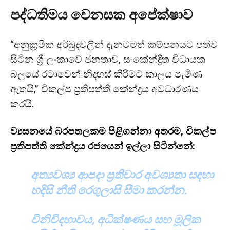
පද්ධතිමය වෙනසක අපේක්ෂාව
“අනුක්‍රමික අර්බුදවලින් දැනටමත් කම්පනයට පත්ව
සිටින ශ්‍රී ලංකාවේ ජනතාව, සංකේන්ද්‍රිත විධායක
බලයේ රටාවෙන් නිදහස් කිරීමට කාලය පැමිණ
ඇතයි,” විකල්ප ප්‍රතිපත්ති කේන්ද්‍රය අවධාරණය
කරයි.
ව්‍යසනයේ බරපතලකම පිළිගන්නා අතරම, විකල්ප
ප්‍රතිපත්ති කේන්ද්‍රය රජයෙන් ඉල්ලා සිටින්නේ:
අත්‍යවශ්‍ය ආපදා ප්‍රතිචාර අවශ්‍යතා සඳහා
හදිසි නීති රෙගුලාසි සීමා කරන්න.
විනිවිදභාවය, අධීක්ෂණය සහ මූලික