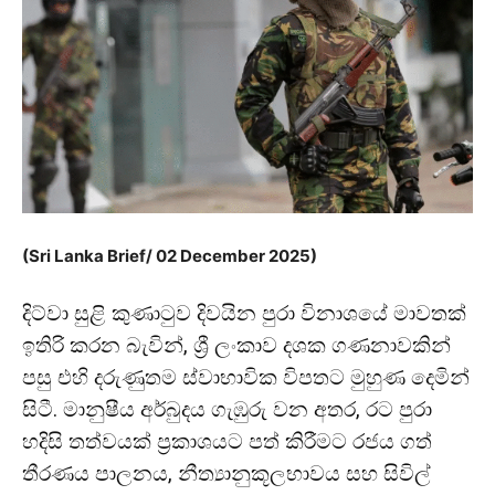
(Sri Lanka Brief/ 02 December 2025)
දිට්වා සුළි කුණාටුව දිවයින පුරා විනාශයේ මාවතක්
ඉතිරි කරන බැවින්, ශ්‍රී ලංකාව දශක ගණනාවකින්
පසු එහි දරුණුතම ස්වාභාවික විපතට මුහුණ දෙමින්
සිටී. මානුෂීය අර්බුදය ගැඹුරු වන අතර, රට පුරා
හදිසි තත්වයක් ප්‍රකාශයට පත් කිරීමට රජය ගත්
තීරණය පාලනය, නීත්‍යානුකූලභාවය සහ සිවිල්