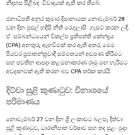
නිදහස පිළිබඳ විවාදයක් ඇති කර තිබේ.
ජනාධිපති අනුර කුමාර දිසානායක නොවැම්බර් 28
වන දින පුළුල් හදිසි නීති රෙගුලාසි ගැසට් කරන ලදී.
ඒ සම්බන්ධයෙන් විකල්ප ප්‍රතිපත්ති කේන්ද්‍රය
(CPA) අනතුරු ඇඟවීමක් කර ඇති අතර, මෙම
පියවර ප්‍රජාතන්ත්‍රවාදී සම්මතයන් අඩපණ කිරීමට
සහ පවතින ආපදා කළමනාකරණ රාමු මඟ හැරීමට
අවදානමක් ඇති කරන බව CPA තර්ක කරයි.
දිට්වා සුළි කුණාටුව: විනාශයේ
පරිමාණය
නොවැම්බර් 27 වන දින ශ්‍රී ලංකාවට බලපෑ දිත්වා
සුළි කුණාටුව, ධාරානිපාත වර්ෂාව සහ තද සුළං මුදා