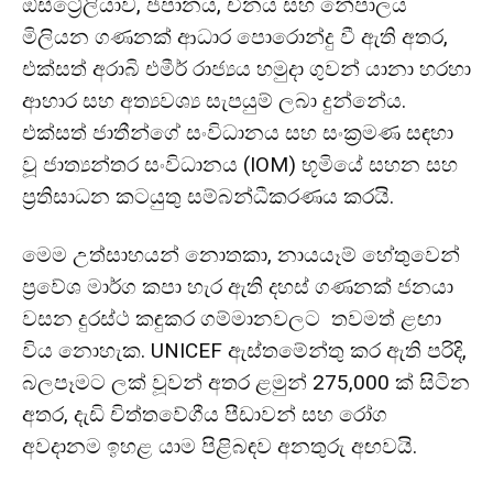
ඕස්ට්‍රේලියාව, ජපානය, චීනය සහ නේපාලය
මිලියන ගණනක් ආධාර පොරොන්දු වී ඇති අතර,
එක්සත් අරාබි එමීර් රාජ්‍යය හමුදා ගුවන් යානා හරහා
ආහාර සහ අත්‍යවශ්‍ය සැපයුම් ලබා දුන්නේය.
එක්සත් ජාතීන්ගේ සංවිධානය සහ සංක්‍රමණ සඳහා
වූ ජාත්‍යන්තර සංවිධානය (IOM) භූමියේ සහන සහ
ප්‍රතිසාධන කටයුතු සම්බන්ධීකරණය කරයි.
මෙම උත්සාහයන් නොතකා, නායයෑම් හේතුවෙන්
ප්‍රවේශ මාර්ග කපා හැර ඇති දහස් ගණනක් ජනයා
වසන දුරස්ථ කඳුකර ගම්මානවලට තවමත් ළඟා
විය නොහැක. UNICEF ඇස්තමේන්තු කර ඇති පරිදි,
බලපෑමට ලක් වූවන් අතර ළමුන් 275,000 ක් සිටින
අතර, දැඩි චිත්තවේගීය පීඩාවන් සහ රෝග
අවදානම ඉහළ යාම පිළිබඳව අනතුරු අඟවයි.