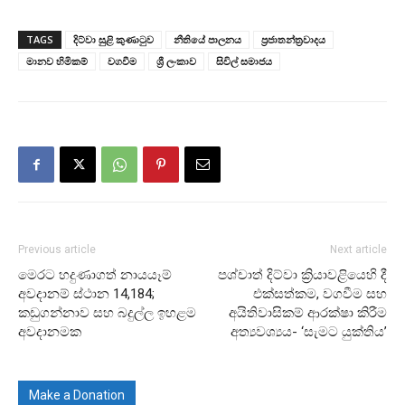
TAGS
දිට්වා සුළි කුණාටුව
නීතියේ පාලනය
ප්‍රජාතන්ත්‍රවාදය
මානව හිමිකම්
වගවීම
ශ්‍රී ලංකාව
සිවිල් සමාජය
Previous article
Next article
මෙරට හදුණාගත් නායයෑම්
පශ්චාත් දිට්වා ක්‍රියාවළියෙහි දී
අවදානම් ස්ථාන 14,184;
එක්සත්කම, වගවීම සහ
කඩුගන්නාව සහ බදුල්ල ඉහළම
අයිතිවාසිකම් ආරක්ෂා කිරීම
අවදානමක
අත්‍යවශ්‍යය- ‘සැමට යුක්තිය’
Make a Donation