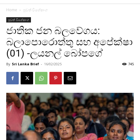
Home
පුවත් විශේෂාංග
පුවත් විශේෂාංග
ජාතික ජන බලවේගය:
බලාපොරොත්තු සහ අපේක්ෂා
(01) -ලයනල් බෝපගේ
By
Sri Lanka Brief
-
16/02/2025
745