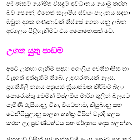
පමණක්ම යෝජිත විසඳුම අවධානය යොමු කරන
බව පෙනේ; එහෙත් කලාපීය ස්වයං පාලනය සඳහා
ඔවුන් දශක ගණනාවක් තිස්සේ ගෙන යනු ලබන
අරගලය පිළිගැනීමට එය අපොහොසත් වේ.
උගත යුතු පාඩම්
අපට උකහා ගැනීම සඳහා ගෝලීය ඓතිහාසික හා
වැදගත් අත්දැකීම් තිබේ. උදාහරණයක් ලෙස,
ප්‍රගතිශීලී න්‍යාය පත්‍රයක් ක්‍රියාත්මක කිරීමට බලා
පොරොත්තු වෙමින් විප්ලවීය මාර්ග තුලින් බලයට
පැමිණි රුසියානු, චීන, වියට්නාම, කියුබානු සහ
වෙනිසියුලානු පාලන තන්ත්‍ර විසින් වැරදි ලෙස
කරන ලද ප්‍රචණ්ඩත්වය සහ මර්දනය දෙස බලන්න.
ජනතාව විසින් ප්‍රජාතන්ත්‍රවාදී ලෙස තෝරා පත් කර