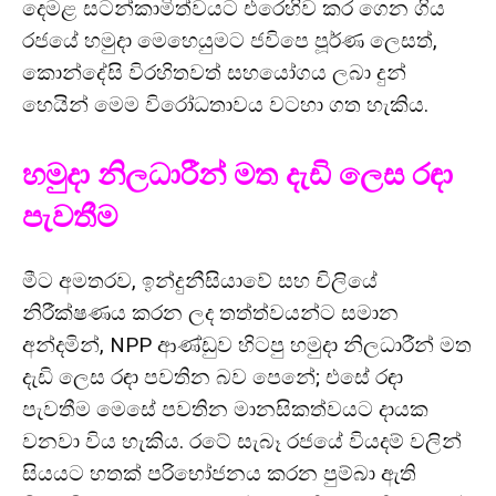
දෙමළ සටන්කාමිත්වයට එරෙහිව කර ගෙන ගිය
රජයේ හමුදා මෙහෙයුමට ජවිපෙ පූර්ණ ලෙසත්,
කොන්දේසි විරහිතවත් සහයෝගය ලබා දුන්
හෙයින් මෙම විරෝධතාවය වටහා ගත හැකිය.
හමුදා නිලධාරීන් මත දැඩි ලෙස රඳා
පැවතීම
මීට අමතරව, ඉන්දුනීසියාවේ සහ චිලියේ
නිරීක්ෂණය කරන ලද තත්ත්වයන්ට සමාන
අන්දමින්, NPP ආණ්ඩුව හිටපු හමුදා නිලධාරීන් මත
දැඩි ලෙස රඳා පවතින බව පෙනේ; එසේ රඳා
පැවතීම මෙසේ පවතින මානසිකත්වයට දායක
වනවා විය හැකිය. රටේ සැබෑ රජයේ වියදම් වලින්
සියයට හතක් පරිභෝජනය කරන පුම්බා ඇති