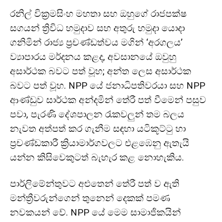
රනිල් වික්‍රමසිංහ මහතා සහ ඔහුගේ රාජපක්ෂ
සගයන් ත්‍රිවිධ හමුදාව සහ අතුරු හමුදා යොදා
ගනිමින් රාජ්‍ය ප්‍රචණ්ඩත්වය මගින් ‘අරගලය’
ව්‍යාපාරය මර්දනය කළද, අවසානයේ ඔවුහු
අසාර්ථක බවට පත් වූහ; අන්ත ලෙස අසාර්ථක
බවට පත් වූහ. NPP යේ ජනාධිපතිවරයා සහ NPP
ආණ්ඩුව සාර්ථක අන්දමින් තේරී පත් වීමෙන් පසුව
පවා, පැරණි දේශපාලන රැකවලුන් තම බලය
නැවත අත්පත් කර ගැනීම සඳහා යටිකූට්ටු හා
ප්‍රචණ්ඩකාරී ක්‍රියාමාර්ගවලට එළඹෙනු ඇතැයි
යන්න කිසිවෙකුටත් බැහැර කළ නොහැකිය.
පාර්ලිමේන්තුවට අළුතෙන් තේරී පත් ව ඇති
මන්ත්‍රීවරුන්ගෙන් තුනෙන් දෙකක් පමණ
නවකයන් වේ. NPP යේ මෙම සාමාජිකයින්