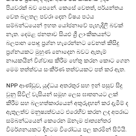
පියවරක් බව පෙනේ. කෙසේ වෙතත්, පර්යන්තය
වෙත බලතල පවරා දෙන විෂය පථය
සම්බන්ධයෙන් ඉහත යෝජනාවේ පැහැදිලි බවක්
නැත. දෙමළ ජනතාව සියළු ශ්‍රී ලාංකිකයන්ට
බලපාන පොදු ප්‍රශ්න හැරෙන්නට වෙනත් කිසිදු
ප්‍රශ්නයකට මුහුණ නොදෙන බවට ඇතැම්
නායකයින් විශ්වාස කිරීම හේතු කරන කොට ගෙන
මෙම තත්ත්වය සංකීර්ණ තත්වයකට පත් කර ඇත.
NPP ආණ්ඩුව, යුද්ධය අතරතුර සහ ඉන් පසුව සිදු
වුනු සිවිල් වැසියන් සමූහ ලෙස ඝාතනයට ලක්
කිරීම සහ බලහත්කාරයෙන් අතුරුදහන් කර දැමීම් ද
ඇතුලත්ව මනුෂ්‍යත්වයට එරෙහිව කරන ලද අපරාධ
සම්බන්ධයෙන් කෙරෙන ඕනෑම ජාත්‍යන්තර
විමර්ශනයකට දිගටම විරෝධය පල කරමින් සිටියි.