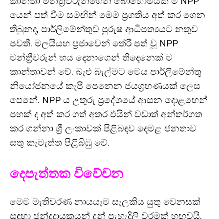
කාන්තා මන්ත්‍රීවරුන්ගෙන් බොහොමයක් ම NPP
යෙන් පත් වීම සමඟින් මෙම ප්‍රගතිය අත් කර ගෙන
තිබුනද, පාර්ලිමේන්තුව පුරුෂ ආධිපත්‍යයට නතුව
පවතී. මලයියහ ප්‍රජාවෙන් තේරී පත් වූ NPP
මන්ත්‍රීවරුන් හය දෙනාගෙන් තිදෙනෙක් ම
කාන්තාවන් වේ. බැළු බැල්මට මෙය පාර්ලිමේන්තු
නියෝජනයේ කැපී පෙනෙන ජයග්‍රහණයක් ලෙස
පෙනේ. NPP ය උතුරු ප්‍රදේශයේ ආසන දොළහෙන්
පහක් ද අත් කර ගත් අතර එයින් වඩාත් අන්තර්ගත
කර ගන්නා ශ්‍රී ලංකාවක් පිළිබඳව දෙමළ ජනතාව
සතු කැමැත්ත පිළිබිඹු වේ.
දෙපැත්තක විවේචන
මෙම මැතිවරණ නායයෑම සැලකිය යුතු වෙනසක්
සඳහා ඡන්දදායකයන් දුන් පැහැදිලි වරමක් හඟවයි.