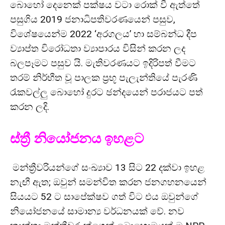
බොහෝ දෙනෙක් පක්ෂය වටා රොක් වී ඇත්තේ
පසුගිය 2019 ජනාධිපතිවරණයෙන් පසුව,
විශේෂයෙන්ම 2022 ‘අරගලය’ හා සම්බන්ධ දීප
ව්‍යාප්ත විරෝධතා ව්‍යාපාරය විසින් කරන ලද
බලපෑමට පසුව යි. මැතිවරණයට ඉදිරිපත් වීමට
තරම් නිර්භීත වූ පාලක ප්‍රභූ පැලැන්තියේ පැරණි
රැකවල්ලු බොහෝ දුරට ඡන්දයෙන් පරාජයට පත්
කරන ලදි.
ස්ත්‍රී නියෝජනය ඉහළට
මන්ත්‍රීවරියන්ගේ සංඛ්‍යාව 13 සිට 22 දක්වා ඉහළ
නැඟී ඇත; ඔවුන් සමන්විත කරන ජනගහනයෙන්
සියයට 52 ට සාපේක්ෂව ගත් විට එය ඔවුන්ගේ
නියෝජනයේ සාමාන්‍ය වර්ධනයක් වේ. නව