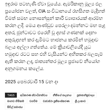
ඉඳුරාම පටහැණි ඒවා වූයේය. ඇමරිකානු මූල්‍ය ඵල
ප්‍රයෝජන වලත්, CIA සංවිධානයේ රහසිගත මැදිහත්
වීමත් සමඟ නොසන්සුන් කාරී ව්‍යාපාරයක් ආරම්භ
කරන ලදි. මෙය ආණ්ඩුව පෙරලා දමන්නට මඟ පෑදූ
අතර, ජුන්ටාවට එරෙහි වූ දහස් ගණනක් දෙනා
අතුරුදහන් කර දැමීමට භාජනය කරමින් හමුදාව
බලය අල්ලා ගත්තේය. මේ ක්‍රියාවලියේදී යුධ
හමුදාව රටට සහ එහි වැසියන්ට අහිතකර බලපෑම්
ඇති කරන ලද, ජාත්‍යන්තර මූල්‍ය ප්‍රජාවේ නියෝග
අනුගමනය කලේය.
2025 පෙබරවාරි 15 වන දා
TAGS
අධිකරණ ස්වාධීනත්වය
නීතියේ පාලනය
ප්‍රජාතන්ත්‍රවාදය
මානව හිමිකම්
වගවීම
ව්‍යවස්ථා ප්‍රතිසංස්කරණ
ශ්‍රී ලංකාව
සිවිල් සමාජය