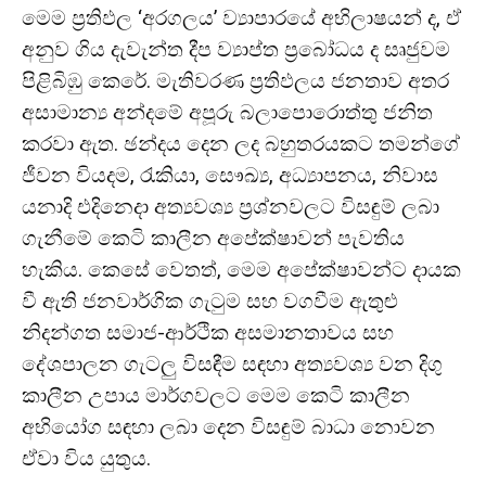
මෙම ප්‍රතිඵල ‘අරගලය’ ව්‍යාපාරයේ අභිලාෂයන් ද, ඒ
අනුව ගිය දැවැන්ත දීප ව්‍යාප්ත ප්‍රබෝධය ද සෘජුවම
පිළිබිඹු කෙරේ. මැතිවරණ ප්‍රතිඵලය ජනතාව අතර
අසාමාන්‍ය අන්දමේ අපූරු බලාපොරොත්තු ජනිත
කරවා ඇත. ඡන්දය දෙන ලද බහුතරයකට තමන්ගේ
ජීවන වියදම, රැකියා, සෞඛ්‍ය, අධ්‍යාපනය, නිවාස
යනාදි එදිනෙදා අත්‍යවශ්‍ය ප්‍රශ්නවලට විසඳුම් ලබා
ගැනීමේ කෙටි කාලීන අපේක්ෂාවන් පැවතිය
හැකිය. කෙසේ වෙතත්, මෙම අපේක්ෂාවන්ට දායක
වී ඇති ජනවාර්ගික ගැටුම සහ වගවීම ඇතුළු
නිදන්ගත සමාජ-ආර්ථික අසමානතාවය සහ
දේශපාලන ගැටලු විසඳීම සඳහා අත්‍යවශ්‍ය වන දිගු
කාලීන උපාය මාර්ගවලට මෙම කෙටි කාලීන
අභියෝග සඳහා ලබා දෙන විසඳුම් බාධා නොවන
ඒවා විය යුතුය.