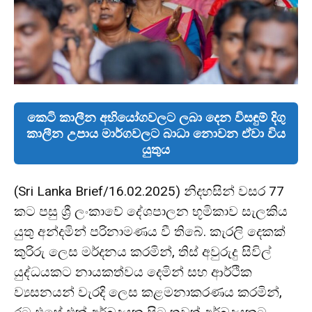
කෙටි කාලීන අභියෝගවලට ලබා දෙන විසඳුම් දිගු
කාලීන උපාය මාර්ගවලට බාධා නොවන ඒවා විය
යුතුය
(Sri Lanka Brief/16.02.2025) නිදහසින් වසර 77
කට පසු ශ්‍රී ලංකාවේ දේශපාලන භූමිකාව සැලකිය
යුතු අන්දමින් පරිනාමණය වී තිබේ. කැරලි දෙකක්
කුරිරු ලෙස මර්දනය කරමින්, තිස් අවුරුදු සිවිල්
යුද්ධයකට නායකත්වය දෙමින් සහ ආර්ථික
ව්‍යසනයන් වැරදි ලෙස කළමනාකරණය කරමින්,