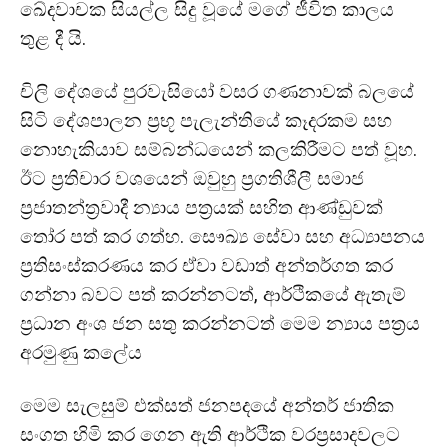
ඛේදවාචක සියල්ල සිදු වූයේ මගේ ජීවිත කාලය
තුළ දී යි.
චිලි දේශයේ පුරවැසියෝ වසර ගණනාවක් බලයේ
සිටි දේශපාලන ප්‍රභූ පැලැන්තියේ කෑදරකම සහ
නොහැකියාව සම්බන්ධයෙන් කලකිරීමට පත් වූහ.
ඊට ප්‍රතිචාර වශයෙන් ඔවුහු ප්‍රගතිශීලී සමාජ
ප්‍රජාතන්ත්‍රවාදී න්‍යාය පත්‍රයක් සහිත ආණ්ඩුවක්
තෝර පත් කර ගත්හ. සෞඛ්‍ය සේවා සහ අධ්‍යාපනය
ප්‍රතිසංස්කරණය කර ඒවා වඩාත් අන්තර්ගත කර
ගන්නා බවට පත් කරන්නටත්, ආර්ථිකයේ ඇතැම්
ප්‍රධාන අංශ ජන සතු කරන්නටත් මෙම න්‍යාය පත්‍රය
අරමුණු කලේය
මෙම සැලසුම් එක්සත් ජනපදයේ අන්තර් ජාතික
සංගත හිමි කර ගෙන ඇති ආර්ථික වරප්‍රසාදවලට