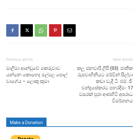
Previous article
Next article
මාලිමා ආන්ඩුවේ කෙරුවාව
කලු ජනවාරි ලිපි (03): ජාතික
යන්නෙ කොහෙද මල්ලෙ පොල්
රූපවාහිනියට මර්වින් සිල්වා
වාගේය – ලොකු කුමා
කඩා වැදී ටී. එම්. ජී.
චන්ද්‍රසේකරට පහරදීම- 17
වසරක් පුරා අණහිටි අපරාධ
විමර්ශනය
Make a Donation