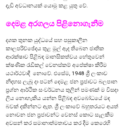
දැඩි අවධානයක් යොමු කළ යුතු වේ.
දෙමළ අරගලය පිළිනොගැනීම
දශක තුනක යුද්ධයේ සහ පසුකාලීන
කාලපරිච්ඡේදය තුළ මුල් ඇද තිබෙන ජාතික
ආරක්ෂාව පිළිබඳ මානසිකත්වය හේතුවෙන්
ක්ෂණික රැඩිකල් වෙනස්කම් අපේක්ෂා කිරීම
යථාර්ථවාදී නොවේ. එසේම, 1948 ශ්‍රී ලංකාව
නිදහස ලැබූ දා පටන් දෙමළ ජන ප්‍රජාවට බලපාන
ප්‍රශ්න ආර්ථික සංවර්ධනය තුලින් පමණක් ම විසඳා
ලිය නොහැකිය යන්න පිළිබඳ අවබෝධයේ මඳ
බවක් දකින්නට ඇත. ශ්‍රී ලංකාවේ බහුතරයට අයත්
නොවන ජන ප‍්‍රජාවන්ට වෙනස් කොට සැලකීම
අවසන් කර සමානාත්මතාවය කර දීම කෙරෙහි