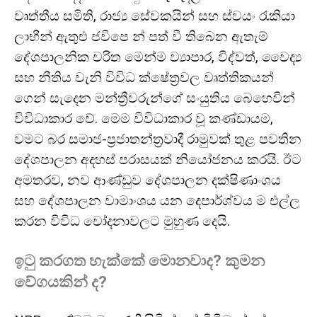
වෘත්තීය සමිති, රාජ්‍ය සේවකයින් සහ ස්වයං රැකියා
ලාභීන් ඇතුළු ජවිපෙ න් පත් වී තිබෙන ඇතැම්
දේශපාලනික චරිත මෙන්ම ව්‍යාපාර, විද්වත්, වෛද්‍ය
සහ නීතිය වැනි විවිධ ක්ෂේත්‍රවල වෘත්තිකයන්
ගෙන් සැදෙන මන්ත්‍රීවරුන්ගේ සංයුතිය බෙහෙවින්
විවිධාකාර වේ. මෙම විවිධාකාර වූ කණ්ඩායම,
වමට බර සමාජ-ප්‍රජාතන්ත්‍රවාදී රාමුවක් තුළ පවතින
දේශපාලන අදහස් පරාසයක් නියෝජනය කරයි. ඊට
අමතරව, නව ආණ්ඩුව දේශපාලන දක්ෂිණාංශය
සහ දේශපාලන වාමාංශය යන දෙපාර්ශ්වය ම එල්ල
කරන විවිධ චෝදනාවලට මුහුණ දෙයි.
ඉටු කරගත හැක්කේ මොනවාද? කුමන
වේගයකින් ද
?