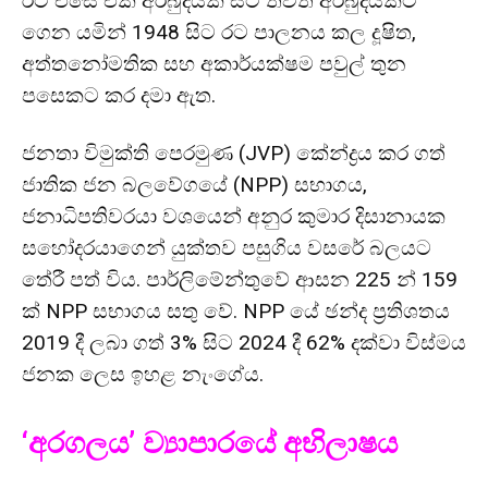
රට එසේ එක් අර්බුදයක සිට තවත් අර්බුදයකට
ගෙන යමින් 1948 සිට රට පාලනය කල දූෂිත,
අත්තනෝමතික සහ අකාර්යක්ෂම පවුල් තුන
පසෙකට කර දමා ඇත.
ජනතා විමුක්ති පෙරමුණ (JVP) කේන්ද්‍රය කර ගත්
ජාතික ජන බලවේගයේ (NPP) සභාගය,
ජනාධිපතිවරයා වශයෙන් අනුර කුමාර දිසානායක
සහෝදරයාගෙන් යුක්තව පසුගිය වසරේ බලයට
තේරී පත් විය. පාර්ලිමේන්තුවේ ආසන 225 න් 159
ක් NPP සභාගය සතු වේ. NPP යේ ඡන්ද ප්‍රතිශතය
2019 දී ලබා ගත් 3% සිට 2024 දී 62% දක්වා විස්මය
ජනක ලෙස ඉහළ නැංගේය.
‘අරගලය’ ව්‍යාපාරයේ අභිලාෂය