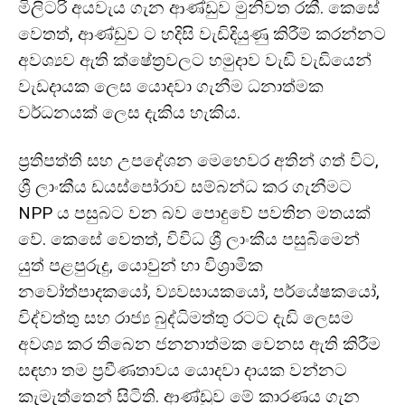
මිලිටරි අයවැය ගැන ආණ්ඩුව මුනිවත රකී. කෙසේ
වෙතත්, ආණ්ඩුව ට හදිසි වැඩිදියුණු කිරීම් කරන්නට
අවශ්‍යව ඇති ක්ෂේත්‍රවලට හමුදාව වැඩි වැඩියෙන්
වැඩදායක ලෙස යොදවා ගැනීම ධනාත්මක
වර්ධනයක් ලෙස දැකිය හැකිය.
ප්‍රතිපත්ති සහ උපදේශන මෙහෙවර අතින් ගත් විට,
ශ්‍රී ලාංකීය ඩයස්පෝරාව සම්බන්ධ කර ගැනීමට
NPP ය පසුබට වන බව පොදුවේ පවතින මතයක්
වේ. කෙසේ වෙතත්, විවිධ ශ්‍රී ලාංකීය පසුබිමෙන්
යුත් පළපුරුදු, යොවුන් හා විශ්‍රාමික
නවෝත්පාදකයෝ, ව්‍යවසායකයෝ, පර්යේෂකයෝ,
විද්වත්තු සහ රාජ්‍ය බුද්ධිමත්තු රටට දැඩි ලෙසම
අවශ්‍ය කර තිබෙන ජනනාත්මක වෙනස ඇති කිරීම
සඳහා තම ප්‍රවීණතාවය යොදවා දායක වන්නට
කැමැත්තෙන් සිටිති. ආණ්ඩුව මේ කාරණය ගැන