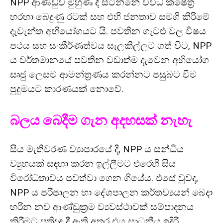
NPP ආණ්ඩුව මුහුණ දී සිටින්නේ විවිධ ක්ෂේත්‍ර
හරහා බෙදුණු රටක් සහ එහි ජනතාව සමගි කිරීමේ
දැවැන්ත අභියෝගයට යි. පවතින ගැටළු වල විෂය
පථය සහ සංකීර්ණත්වය සැලකිල්ලට ගත් විට, NPP
ය වර්තමානයේ පවතින වඩාත්ම දැවෙන අභියෝග
සෘජු ලෙසම ආමන්ත්‍රණය කරන්නට පසුබට වීම
පුදුමයට කාරණයක් නොවේ.
බලය බෙදීම ගැන අදහසක් නැහැ
සිය මැතිවරණ ව්‍යාපාරයේ දී, NPP ය සන්ධීය
ව්‍යුහයක් සඳහා කරන ඉල්ලීමට එරෙහි සිය
විරෝධතාවය පවත්වා ගෙන ගියේය. එසේ වුවද,
NPP ය පරිපාලන හා දේශපාලන කර්තව්‍යයන් බෙදා
හරින නව ආණ්ඩුක්‍රම ව්‍යවස්ථාවක් සම්පාදනය
කිරීමට ප්‍රතිඥා දී ඇති අතර එය සාධනීය ඉදිරි