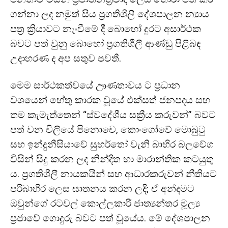
ගන්නා ලද නමුත් සිය ප්‍රගතිශීලී දේශපාලන න්‍යාය
පත්‍ර ක්‍රියාවට නැංවීමේ දී බොහෝ දුරට අසාර්ථක
බවට පත් වුනු බොහෝ ප්‍රගතිශීලී ආණ්ඩු පිළිබඳ
උදාහරණ ද අප සතුව පවතී.
මෙම සාර්ථකත්වයේ ඌණතාවය ට ප්‍රධාන
වශයෙන් හේතු කාරක වූයේ එක්සත් ජනපදය සහ
තම කැමැත්තෙන් “ස්වදේශීය සක්‍රීය කරුවන්” බවට
පත් වන චිලියේ පිනොචෙ, කොංගෝවේ මොබුටු
සහ ඉන්දුනීසියාවේ සුහර්තෝ වැනි බාහිර බලවේග
විසින් සිදු කරන ලද නින්දිත හා මාරාන්තික කටයුතු
ය. ප්‍රගතිශීලී නායකයින් සහ ආධාරකරුවන් නීතියට
පරිබාහිර ලෙස ඝාතනය කරන ලදි; ඒ අන්දමට
ඔවුන්ගේ රටවල් කොල්ලකාරී ජාත්‍යන්තර මූල්‍ය
ප්‍රජාවේ ගොදුරු බවට පත් වූයේය. මේ දේශපාලන