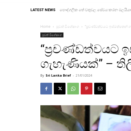
LATEST NEWS
පෞද්ගලික තේ වතුවල සේවය කරන මලයියාහ ද
Home
පුවත් විශේෂාංග
“ප්‍රචණ්ඩත්වයට ඉස්මත්තෙන් ගැ
පුවත් විශේෂාංග
“ප්‍රචණ්ඩත්වයට 
ගැහැණියක්” – තිල
By
Sri Lanka Brief
-
21/01/2024