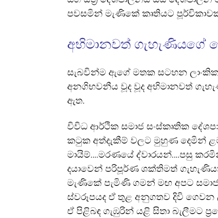
පවසමින් මැණිකේ කෘතියට පූර්විකාවක
අභිමානවත් ගැහැණියගේ 
සැබවින්ම ඇගේ මතක සටහන ලාංකික ස
අනගිභවනීය වූද වූද අභිමානවත් ගැ
ඇත.
විවිධ ආර්ථික සමාජ සංස්කෘතික දේශ
කටුක අත්දැකීම් වලට මුහුණ දෙමින් ළමා
මායිම්….මරණයේ ද්වාරයන්….පසු කරමි
දයාවෙන් පරිපූර්ණ ශක්තිමත් ගැහැ
මැණිකේ පැමිණි ගමන් මඟ අපට සමාජ
ස්වරූපයද ඒ තුළ අනුගතව දිවි ගෙවන 
ඒ පිළිබඳ ගැඹුරින් යළි සිතා බැලීමට ප්
ර