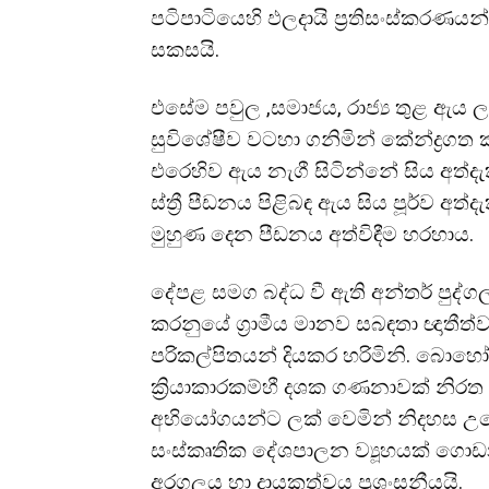
පටිපාටියෙහි ඵලදායි ප්
රතිසංස්කරණයන්
සකසයි.
එසේම පවුල ,සමාජය, රාජ්
ය තුළ ඇය 
සුවිශේෂීව වටහා ගනිමින් කේන්ද්
රගත 
එරෙහිව ඇය නැගී සිටින්නේ සිය අත්ද
ස්ත්
රී පීඩනය පිළිබඳ ඇය සිය පූර්ව අ
මුහුණ දෙන පීඩනය අත්විඳීම හරහාය.
දේපළ සමග බද්ධ වී ඇති අන්තර් පුද්ග
කරනුයේ ග්
රාමීය මානව සබඳතා ඥාතීත
පරිකල්පිතයන් දියකර හරිමිනි. බොහෝ
ක්
රියාකාරකම්හී දශක ගණනාවක් නිරත 
අභියෝගයන්ට ලක් වෙමින් නිදහස උද
සංස්කෘතික දේශපාලන ව්
යූහයක් ග
අරගලය හා දායකත්වය ප්
රශංසනීයයි.