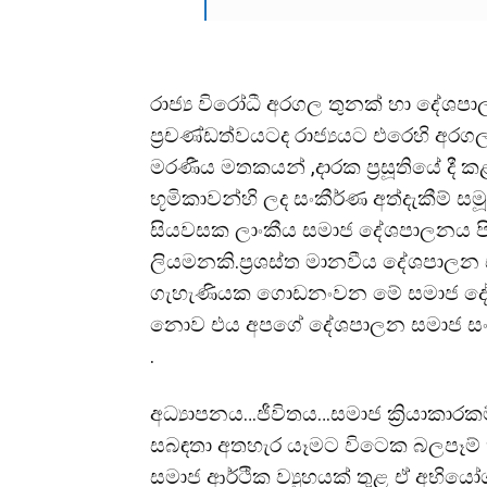
රාජ්
ය විරෝධී අරගල තුනක් හා දේශ
ප්
රචණ්ඩත්වයටද රාජ්
යයට එරෙහි අරග
මරණීය මතකයන් ,දාරක ප්
රසූතියේ දී
භූමිකාවන්හි ලද සංකීර්ණ අත්දැකීම් සම
සියවසක ලාංකීය සමාජ දේශපාලනය පි
ලියමනකි.ප්
රශස්ත මානවීය දේශපාලන ස
ගැහැණියක ගොඩනංවන මේ සමාජ දේශ
නොව එය අපගේ දේශපාලන සමාජ සංවාද
.
අධ්
යාපනය…ජීවිතය…සමාජ ක්
රියාකාරක
සබඳතා අතහැර යෑමට විටෙක බලපෑම්
සමාජ ආර්ථික ව්
යුහයක් තුළ ඒ අභිය