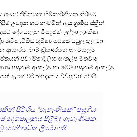
රීය සමාජ ජීවිතයක හිමිකාරිනියක කිරීමට
කිරීම උදෙසා හඬ නංවමින් ඇය ග්
රාමීය ස්ත්
රීන්
ුදයට දේශපාලන විසඳුමක් ඉල්ලා ලාංකික
්වීම ,විවිධ භූමිකා ඔස්සේ පවුල තුළ හා
න ආකාරය ,වාම ක්
රියාදරයන් හා විකල්ප
මාජිකයන් පවා පීතෘමූලික සංකල්ප මතවාද
්වන ඍණ පසුගාමී ආකල්ප හා මෙම පසුගාමී ආකල්ප
් ඇගේ චරිතාපදානය විචිත්
රවත් වෙයි.
කින් පිරී ගිය “ගැහැණියක්” පසුගිය
ාජ දේශපාලනය පිළිබඳ ගැහැණියක
වූ ඓතිහාසික ලියමනකි