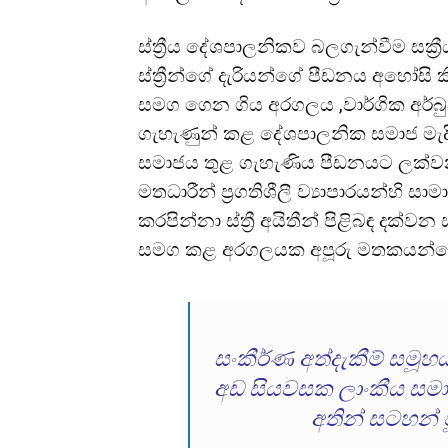
ස්ත්
රීය දේශපාලනිකව බලගැන්වීම සක්
ස්ත්
රීන්ගේ දැරියන්ගේ පීඩනය අහෝසි 
සමග ගෙන ගිය අරගලය ,වාර්ගික අර්බ
ගැහැණුන් කළ දේශපාලනික සමාජ මැදිහත
සමාජය තුළ ගැහැණිය පීඩනයට ලක්ව
මතධාරීන් ප්
රගතිශීලී ව්
යාපාරයන්හි සා
කරපින්නා ස්ත්
රී අයිතීන් පිළිබඳ දක
සමග කළ අරගලයක අපූරු මතකයන්ගෙන
සංකීර්ණ අත්දැකීම් සමූහය
අඩ සියවසක ලාංකීය සම
අතින් සටහන් 