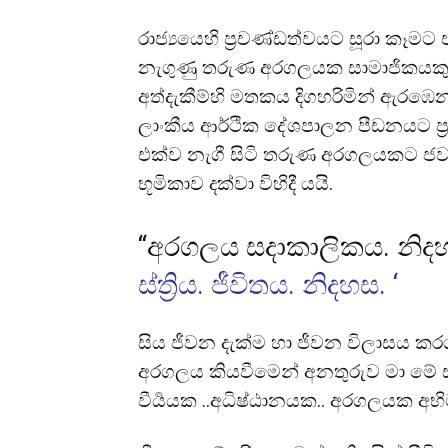
රාජ්
යයෙහි ප්
රචණ්ඩත්වයට සූරා කෑමට
නැගුණු තරුණ අරගලයක සාමාජිකයකු
අත්දැකීම්හි මතකය දිගහරිමින් ඇරඹ
ලාංකීය ආර්ථික දේශපාලන පීඩනයට ප
එක්ව නැගී සිටි තරුණ අරගලයකට ජවස
භූමිකාව දක්වා විහිදී යයි.
“අරගලය සදාකාලිකය. නිද
ස්ත්
රිය. ජීවිතය. නිදහස. ‘
සිය ජීවන දැක්ම හා ජීවන විලාසය කර
අරගලය කියවීමෙන් අනතුරුව මා ම
වී
ර්
යයක ..අධිෂ්ඨානයක.. අරගලයක අ