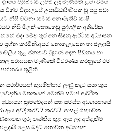
ත ග්
රාමීය පසුබිමක උපත ලද මැණිකේ ළමා වියේ
 විශ්ව විද්
යාලයේ උපාධිධාරිණියක වූ පසු පවා
නයට නිසි වටිනා කමක් නොමැතිව කෘෂි
රමයට නිසි මිලක් නොගෙවූ පුද්ගලික අතිරේක
න්නේ එදා මෙදා තුර නොසිඳුනු ආර්ථික අධ්
යාපන
ව ප්
රශ්න කරමිනි.අපට නොගැලපෙන හා ඵලදායි
රියාවලිය තුළ ජනතාව මුහුණ දෙන පීඩනය හා
හක කාල පරාසයක මැණිකේ විවරණය කරනුයේ එම
පන්නරය තුළිනි.
ජීවන යථාර්ථයන් කුසගිින්නට ලුණු කැට සපා කුස
 අනුවේදනීය මතකයන් මෙන්ම සමාජ ආර්ථික
ූ අධ්
යාපන ක්
රමවේදයන් සහ සමස්ත අධ්
යාපනයේ
ා ඇය අවදි කරවයි කරවයි. පාසල් ශිෂ්
යාවක
නාවක ගුරු වෘත්තිය තුළ ඇය ලද අත්දැකීම්
ි ඵලදායි ලෙස බද්ධ නොවන අධ්
යාපන