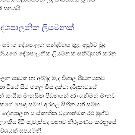
් සපයයි.
දේශපාලනික ලියමනක්
මාජ දේශපාලන සන්දර්භය තුළ අපූර්ව වූද
හැණියගේ දේශපාලනික ලියමනක් සනිටුහන් කරනු
පාලන සාධක හා අර්බුද මැද විශාල පීඩනයකට
 වියේ සිට මහලු විය දක්වා දරිද්
රතාවයේ
න් කායික මානසික පීඩනයන් දරා ගනිමින් මානව
ණියකගේ පොදු සමාජ අරගල සිහිනයන් සමඟ
 දේශපාලන සංස්කෘතික ව්
යුහාත්මක රළු මුග්ධ
ලාංකීය දිවි පැවැත්මද මනාව නිරූපණය කරනුයේ
වේශයක් සපයමිනි.