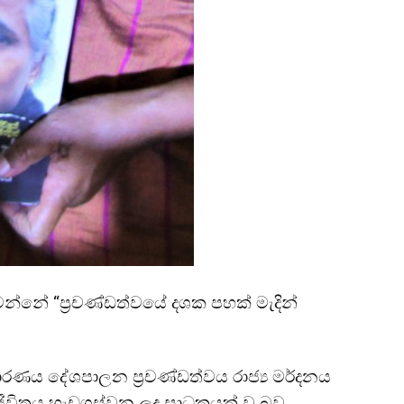
න්නේ “ප්
රචණ්ඩත්වයේ දශක පහක් මැදින්
ාධාරණය දේශපාලන ප්
රචණ්ඩත්වය රාජ්
ය මර්දනය
ජීවිතය හැඩගස්වන ලද සාධකයක් වූ බව