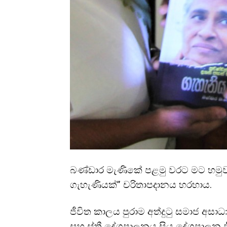
බණ්ඩාර මැණිකේ පළමු වරට මට හමුව
ගැහැණියක්” චරිතාපදානය හරහාය.
ජීවිත කාලය පුරාම අත්දුටු සමාජ අස
සහ ස්ත්
රී දේශපාලනය සිය දේශපාලන 