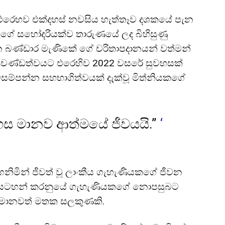
 එරෙහව එක්දහස් නවසිය හැත්තෑව දශකයේ පැන
ගේ සහෝදරියක්ව තාරුණයේ ලද බිහිසුණු
ෙන බණ්ඩාර මැණිකේ ගේ චරිතාපදානයන් වත්මන්
්
රචණ්ඩත්වයට එරෙහිව 2022 වසරේ සුවහසක්
ම්පන්න සහභාගිත්වයක් දැක්වූ මිත්නියකගේ
හස මානව ආත්මයේ ජීවයයි.”
‘
ගනිමින් ජීවත් වූ ලාංකීය ගැහැණියකගේ ජීවන
ේ සටහන් කරනුයේ ගැහැණියකගේ නොපසුබට
භිමානවත් මතක සලකුණකි.