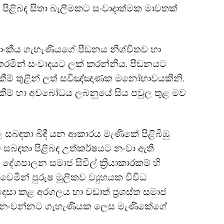
 පිළිබඳ සිතා බැලීමකට සංවාදාත්මක මාවතක්
ලාංකීය ගැහැණියගේ පීඩනය නිශ්චිතව හා
කරමින් සංවාදයට ලක් කරන්නීය. පීඩනයට
ැකීම් තුළින් ලත් සවිඤ්ඤාණක මනෝභාවයකිනි.
ත්දැකීම් හා අවබෝධය ලබනුයේ සිය පවුල තුළ මව
ල සබඳතා බිඳී යන ආකාරය මැණිකේ පිළිබිඹු
්ව සබඳතා පිළිබඳ උත්කර්ෂයට නංවා ඇති
 දේශපාලන සමාජ සිවිල් ක්
රියාකාරකම් හි
වෙමින් පුරුෂ මූලිකව ව්
යුහයක විවිධ
ෙසා කළ අරගලය හා වඩාත් ප්
රශස්ත සමාජ
ොඩනංවන්නට ගැහැණියක ලෙස මැණිකේගේ