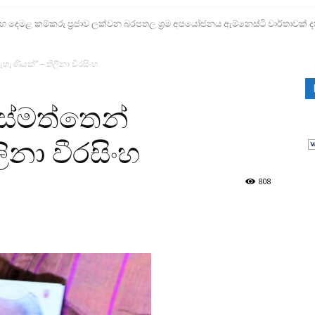
ෙමළ කම්කරු ප්‍රජාව ලක්වන බරපතල ශ්‍රම අපයෝජනය ඇම්නෙස්ටි වාර්තාවක් ද
හැණියක්” – තිලිනා වීරසිංහ
ඉස්මත්තෙන්
ිනා වීරසිංහ
808