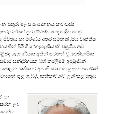
පාලන සතුරා ලෙස සංජානනය කර රාජ්
ලකරුවන්ගේ ප්
රචණ්ඩත්වයටද මැදිව ගෙවූ
 කළ ජීවිතය හා මරණය අතර සටනක් ,සිය වෘත්තීය
ූහයකින් පිරී ගිය “ගැහැණියක්” පසුගිය අඩ
ළිබඳ ගැහැණියක අතින් සටහන් වූ ඓතිහාසික
මාජ සන්දර්භයක් බිහි කරලීමේ අරමුණින්
පාලන කතිකාව අප කියවා ගත යුතුවා පමණක්
යන් තුළ ගැඹුරුු කතිකාවකට ලක් කළ යුතුය
ම් හා
 කරන ලද
ෝගයන්ට