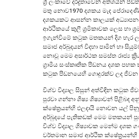
ශ්
රී ලංකාවේ දරිද්
රතාවෙන් අතිශයින් පීඩි
මතු නොව1970 දශකය මැද පේරාදෙණිය
දශකයකට ආසන්න කාලයක් අධ්
යාප
ආර්ථිකයේ කුලී ශ්
රමිකාවක ලෙස හා ශ්
ඉගැන්වීමේ කටුක මතකයන් දිග හැර ල
සමාජ අර්බුදයන් විදහා පාමින් හා සියුම්
නොවූ මෙම අසාර්ථක සමස්ත රාජ්
ය ක්
ග්
රාමීය සංස්කෘතික පීඩනය දශක ප
කටුක පීඩනයෙහි ගොදුරක්ව ලද ජීවන 
විශ්ව විද්
යාල සිසුන් අත්විඳින කටුක 
පුරවා ගන්නා ශිෂ්
ය ශිෂ්
යාවන් පිළිබඳ
ක්ෂේත්
රයන්හි ඵලදායි නොවන යල් පින
අර්බුදයේ පැතිකඩක් මෙම මතකයන් පුර
විශ්ව විද්
යාල ශිෂ්
යාවක මෙන්ම දශක ගණ
වර්තමාන සමාජ ආර්ථික ක්ෂේත්
රයන්හ