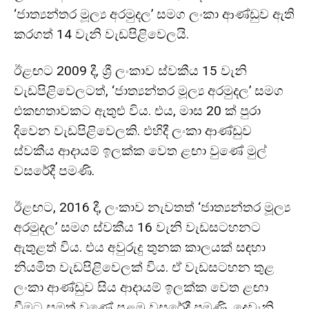
‘ජාත්‍යන්තර මූල්‍ය අරමුදල’ සමග ලංකා ආණ්ඩුව ඇති
කරගත් 14 වැනි වැඩපිළිවෙලයි.
ඊළඟට 2009 දී, ශ්‍රී ලංකාව ස්වකීය 15 වැනි
වැඩපිළිවෙලටත්, ‘ජාත්‍යන්තර මූල්‍ය අරමුදල’ සමග
එකඟතාවකට ඇතුළු විය. එය, මාස 20 ක් පුරා
දිවෙන වැඩපිළිවෙලකි. එහිදී ලංකා ආණ්ඩුව
ස්වකීය ආදායම් ඉලක්ක වෙත ළඟා වුණේ මුල්
වසරේදී පමණි.
ඊළඟට, 2016 දී, ලංකාව නැවතත් ‘ජාත්‍යන්තර මූල්‍ය
අරමුදල’ සමග ස්වකීය 16 වැනි වැඩසටහනට
ඇතුළත් විය. එය අවුරුදු තුනක කාලයක් සඳහා
නියමිත වැඩපිළිවෙලක් විය. ඒ වැඩසටහන තුළ
ලංකා ආණ්ඩුව සිය ආදායම් ඉලක්ක වෙත ළඟා
වීමට සමත් වුණේ පළමු වසරේදී පමණි. දෙවැනි