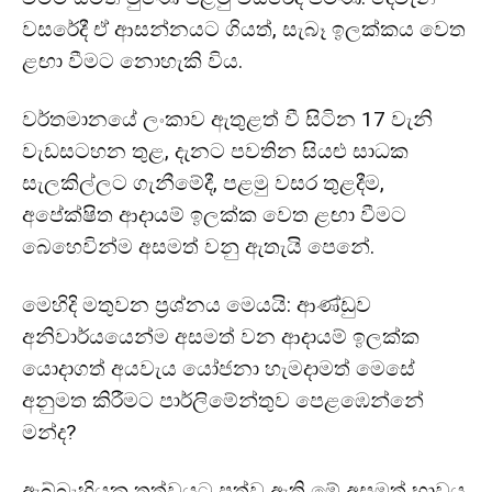
වසරේදී ඒ ආසන්නයට ගියත්, සැබෑ ඉලක්කය වෙත
ළඟා වීමට නොහැකි විය.
වර්තමානයේ ලංකාව ඇතුළත් වී සිටින 17 වැනි
වැඩසටහන තුළ, දැනට පවතින සියළු සාධක
සැලකිල්ලට ගැනීමේදී, පළමු වසර තුළදීම,
අපේක්ෂිත ආදායම් ඉලක්ක වෙත ළඟා වීමට
බෙහෙවින්ම අසමත් වනු ඇතැයි පෙනේ.
මෙහිදි මතුවන ප්‍රශ්නය මෙයයි: ආණ්ඩුව
අනිවාර්යයෙන්ම අසමත් වන ආදායම් ඉලක්ක
යොදාගත් අයවැය යෝජනා හැමදාමත් මෙසේ
අනුමත කිරීමට පාර්ලිමේන්තුව පෙළඹෙන්නේ
මන්ද?
ඇබ්බැහියක තත්වයට පත්ව ඇති මේ අසමත් භාවය