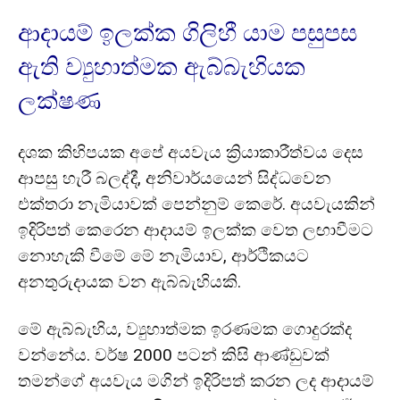
ආදායම් ඉලක්ක ගිලිහී යාම පසුපස
ඇති ව්‍යුහාත්මක ඇබ්බැහියක
ලක්ෂණ
දශක කිහිපයක අපේ අයවැය ක්‍රියාකාරීත්වය දෙස
ආපසු හැරී බලද්දී, අනිවාර්යයෙන් සිද්ධවෙන
එක්තරා නැමියාවක් පෙන්නුම් කෙරේ. අයවැයකින්
ඉදිරිපත් කෙරෙන ආදායම් ඉලක්ක වෙත ලඟාවීමට
නොහැකි වීමේ මේ නැමියාව, ආර්ථිකයට
අනතුරුදායක වන ඇබ්බැහියකි.
මේ ඇබ්බැහිය, ව්‍යුහාත්මක ඉරණමක ගොදුරක්ද
වන්නේය. වර්ෂ 2000 පටන් කිසි ආණ්ඩුවක්
තමන්ගේ අයවැය මගින් ඉදිරිපත් කරන ලද ආදායම්