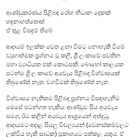
ආණ්ඩුකරණය පිළිබඳ රෝග නිධාන දෙකක්
හඳුනාගත්තොත්
ඒ තුළ විසඳුම් තිබේ
ආදායම් ඉලක්ක වෙත ළඟා වීමට නොහැකි වීමේ
ව්‍යුහාත්මක ප්‍රශ්නය වූ කලී, ශ්‍රී ලංකාවේ පවතින
මහා ව්‍යාධියක එක් කොටසකි. බොහෝ කාලයක
පටන්ම ශ්‍රී ලංකාවේ අයවැය පිළිබඳ විශ්වාසයක්
තිබුණේත් නැත. වගවීමක් තිබුණේත් නැත.
විශ්වාසය නැතිකම පිළිබඳ ප්‍රශ්නය විසඳාගැනීම
මෙසේ පටන්ගත හැකිය: ආණ්ඩුව සිය අයවැය
සමග, ඊට කලින් අයවැය ආශ්‍රයෙන් අත්දුටු,
ආදායමට අදාළ සියලු විචල්‍යයන් (වෙනස්කම්වලට
ලක්විය හැකි සාධක) ප්‍රකාශයට පත්කළ යුතුය. ඒ