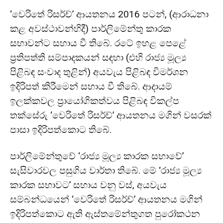
‘වෙරිතේ රිසර්ච්’ ආයතනය 2016 පටන්, (ආරාධනා
කළ අවස්ථාවන්හිදී) පාර්ලිමේන්තු කාරක
සභාවන්ට සහාය වී තිබේ. රටේ ඉහළ පෙළේ
ප්‍රතිපත්ති සම්පාදකයන් සඳහා (එහි රාජ්‍ය මූල්‍ය
පිළිබඳ සංවාද තුළින්) අයවැය පිළිබඳ විමර්ශන
ඉදිරිපත් කිරීමෙන් සහාය වී තිබේ. ආදායම්
ඉලක්කවල ප්‍රායෝගිකත්වය පිළිබඳ විකල්ප
තක්සේරු ‘වෙරිතේ රිසර්ච්’ ආයතනය මගින් වසරක්
පාසා ඉදිරිපත්කොට තිබේ.
පාර්ලිමේන්තුවේ ‘රාජ්‍ය මූල්‍ය කාරක සභාවේ’
සැසිවාරවල පසුගිය වාර්තා තිබේ. මේ ‘රාජ්‍ය මූල්‍ය
කාරක සභාවට’ සහාය වනු වස්, අයවැය
සම්බන්ධයෙන් ‘වෙරිතේ රිසර්ච්’ ආයතනය මගින්
ඉදිරිපත්කොට ඇති ඇස්තමේන්තුගත පුරෝකථන