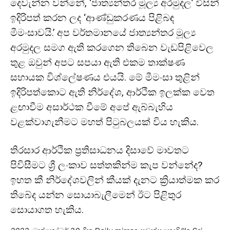
දෙවැන්න වන්නේ, ‘ජාත්‍යන්තර මූල්‍ය අරමුදල’ විසින්
ඉදිරිපත් කරන ලද ‘ආණ්ඩුකරණය පිළිබඳ
මීමංසාවයි.’ අප වර්තමානයේ ජාත්‍යන්තර මූල්‍ය
අරමුදල සමග ඇති කරගෙන තිබෙන වැඩපිළිවෙල
තුළ ඔවුන් අපට සපයා ඇති එකම තාක්ෂණ
සහායක විශ්ලේෂණය එයයි. මේ මීමංසා තුළින්
ඉදිරිපත්කොට ඇති නිර්දේශ, ආර්ථික ඉලක්ක වෙත
ළඟාවීම අසාර්ථක වීමේ අපේ ඇබ්බැහිය
වළක්වාගැනීමට මහත් පිටුබලයක් විය හැකිය.
තිරසාර ආර්ථික ප්‍රතිසාධනය දිසාවේ මාවතට
පිවිසීමට ශ්‍රී ලංකාව සත්තකින්ම කැප වන්නේද?
ඉහත කී නිර්දේශවලින් කීයක් දැනට ක්‍රියාත්මක කර
තිබේද යන්න සොයාබැලීමෙන් ඊට පිළිතුර
සොයාගත හැකිය.