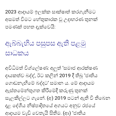
2023 ආදායම් ඉලක්ක සාක්ෂාත් කරගැනීමට
අසමත් වීමට හේතුකාරක වූ උදාහරණ තුනක්
පමණක් පහත දැක්වෙයි:
ඇබ්බැහිය පසුපස ඇති පළමු
සාධකය
අවිධිමත් විශ්ලේෂණ: අලුත් ‘සමාජ ආරක්ෂණ
දායකත්ව බද්ද’, ඊට කලින් 2019 දී තිබූ ‘ජාතිය
ගොඩනැඟීමේ බද්දට’ සමාන ය. මේ ආදායම
ඇස්තමේන්තුගත කිරීමේදී කරුණු තුනක්
සැලකිල්ලට ගැනේ. (අ) 2019 පටන් ඇති වී තිබෙන
දළ දේශීය නිෂ්පාදිතයේ අගයට අනුව රජයේ
ආදායම වැඩි වෙතැයි සිතීම. (ආ) ‘ජාතිය