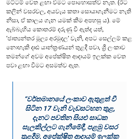
මට්ටම් වෙත ළඟා වීමට පොහොසත්ව නැත. (ඊට
කලින් වසරවල, අයවැය කතා සොයාගැනීමට නැති
නිසා, ඒ කාලය ගැන යමක් කීම අපහසු ය). මේ
ඇබ්බැහිය කොතරම් දරුණු වී ඇත්ද යත්,
‘ජාත්‍යන්තර මූල්‍ය අරමුදල’ වැනි, අපට සෙල්ලම් කළ
නොහැකි දෘඪ යාන්ත්‍රණයන් තුළදී පවා, ශ්‍රී ලංකාව
තමන්ගේ අවම අපේක්ෂිත ආදායම් ඉලක්ක වෙත
පවා ළඟා වීමට අසමත්ව ඇත.
“වර්තමානයේ ලංකාව ඇතුළත් වී
සිටින 17 වැනි වැඩසටහන තුළ,
දැනට පවතින සියළු සාධක
සැලකිල්ලට ගැනීමේදී, පළමු වසර
තුළදීම, අපේක්ෂිත ආදායම් ඉලක්ක