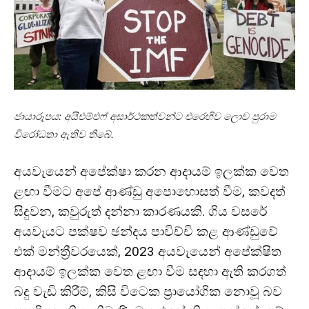
ජායාරූපය: අයිඑම්එෆ් අසාර්ථකත්වන්ට එරෙහිව ලොව පුරාම
විරෝධතා ඇතිව තිබේ.
අයවැයෙන් අපේක්ෂා කරන ආදායම් ඉලක්ක වෙත
ළඟා වීමට අපේ ආණ්ඩු අපොහොසත් වීම, කවදත්
සිදුවන, කවුරුත් දන්නා කාරණයකි. ගිය වසරේ
අයවැයට පක්ෂව ඡන්දය පාවිච්චි කළ ආණ්ඩුවේ
එක් මන්ත්‍රීවරයෙක්, 2023 අයවැයෙන් අපේක්ෂිත
ආදායම් ඉලක්ක වෙත ළඟා වීම සඳහා ඇති කරගත්
බදු වැඩි කිරීම්, කිසි විටෙක ප්‍රායෝගික නොවූ බව