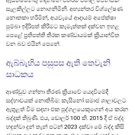
ඇස්තමේන්තු හදන්නේ එතරම් විශාල වෙනසක්
සැලකිල්ලට නොගනිමිනි. අභ්‍යන්තර විශ්ලේෂණ
නොතකා හරිමින්, අයවැයේ ආදායම් අපේක්ෂා
පුම්බා ඉදිරිපත් කිරීමට කැමැත්තක් දක්වන ඉහළ
පෙළේ ප්‍රතිපත්ති තීරක කණ්ඩායමක් ක්‍රියාන්විත
වන බව එයින් පෙනේ.
ඇබ්බැහිය පසුපස ඇති තෙවැනි
සාධකය
ආණ්ඩුව ගන්නා තීරණ ක්‍රියාවේ යෙදවීමේදී
සද්භාවයක් නොතිබීම: කැසිනෝ සමාජ ශාලාවලට
ඇතුළත් වීම සඳහා එක පුද්ගලයෙකුගෙන් අය කරන
බද්දක් තිබුණි. එය, ඩොලර් 100 කි. 2015 දී ඒ බද්ද
හඳුන්වා දුන් තැන් පටන් 2023 දක්වා මේ බද්ද කිසි