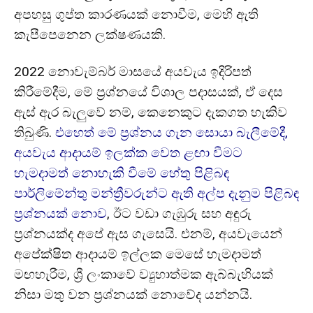
අපහසු ගුප්ත කාරණයක් නොවීම, මෙහි ඇති
කැපීපෙනෙන ලක්ෂණයකි.
2022 නොවැම්බර් මාසයේ අයවැය ඉදිරිපත්
කිරීමේදීම, මේ ප්‍රශ්නයේ විශාල පදාසයක්, ඒ දෙස
ඇස් ඇර බැලුවේ නම්, කෙනෙකුට දැකගත හැකිව
තිබුණි.
එහෙත් මේ ප්‍රශ්නය ගැන සොයා බැලීමේදී,
අයවැය ආදායම් ඉලක්ක වෙත ළඟා වීමට
හැමදාමත් නොහැකි වීමේ හේතු පිළිබඳ
පාර්ලිමේන්තු මන්ත්‍රීවරුන්ට ඇති අල්ප දැනුම පිළිබඳ
ප්‍රශ්නයක් නොව
, ඊට වඩා ගැඹුරු සහ අඳුරු
ප්‍රශ්නයක්ද අපේ ඇස ගැසෙයි. එනම්, අයවැයෙන්
අපේක්ෂිත ආදායම් ඉල්ලක මෙසේ හැමදාමත්
මඟහැරීම, ශ්‍රී ලංකාවේ ව්‍යුහාත්මක ඇබ්බැහියක්
නිසා මතු වන ප්‍රශ්නයක් නොවේද යන්නයි.