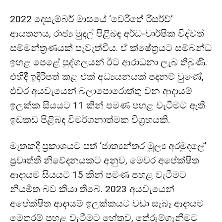
2022 දෙසැම්බර් මාසයේ ‘වෙරිතේ රිසර්ච්’
ආයතනය, රාජ්‍ය මුදල් පිළිබඳ අර්ධ-වාර්ෂික විද්වත්
සම්මන්ත්‍රණයක් පැවැත්වීය. ඒ ක්ෂේත්‍රයට සම්බන්ධ
ඉහළ පෙළේ පුද්ගලයන් ඊට ආරාධනා ලැබ තිබුණි.
එහිදී ඉදිරිපත් කළ එක් අධ්‍යයනයක් පදනම් වුණේ,
එවර අයවැයෙන් බලාපොරොත්තු වන ආදායම්
ඉලක්ක සියයට 11 කින් පමණ පහළ වැටීමට ඇති
ඉඩකඩ පිළිබඳ විමර්ශනාත්මක විග්‍රහයකි.
මෑතකදී ප්‍රකාශයට පත් ‘ජාත්‍යන්තර මූල්‍ය අරමුදලේ’
ප්‍රවෘත්ති නිවේදනයකට අනුව, මෙවර අපේක්ෂිත
ආදායම සියයට 15 කින් පමණ පහළ වැටීමට
නියමිත බව කියා තිබේ. 2023 අයවැයෙන්
අපේක්ෂිත ආදායම් ඉලක්කයට වඩා සැබෑ ආදායම
මෙතරම් පහළ වැටීමට හේතුව, තේරුම්ගැනීමට