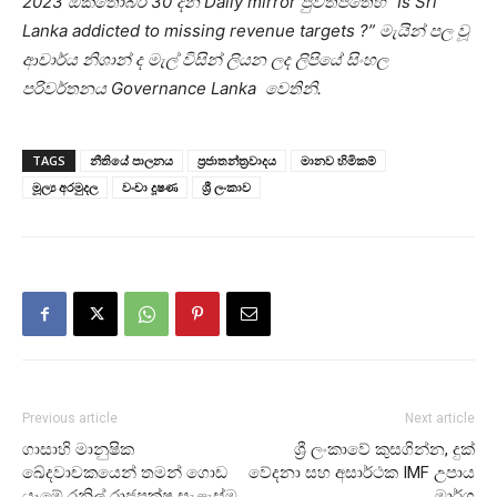
2023 ඔක්තෝබර් 30 දින Daily mirror පුවත්පතෙහි “Is Sri
Lanka addicted to missing revenue targets ?” මැයින් පල වූ
ආචාර්ය නිශාන් ද මැල් විසින් ලියන ලද ලිපියේ සිංහල
පරිවර්තනය Governance Lanka වෙතිනි.
TAGS
නීතියේ පාලනය
ප්‍රජාතන්ත්‍රවාදය
මානව හිමිකම්
මූල්‍ය අරමුදල
වංචා දූෂණ
ශ්‍රී ලංකාව
Previous article
Next article
ගාසාහි මානුෂික
ශ්‍රී ලංකාවේ කුසගින්න, දුක්
ඛේදවාචකයෙන් තමන් ගොඩ
වේදනා සහ අසාර්ථක IMF උපාය
යෑමේ රනිල් රාජපක්ෂ සැළැස්ම
මාර්ග