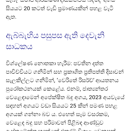
සියයට 20 කටත් වැඩි ප්‍රමාණයකින් පහළ වැටී
ඇත.
ඇබ්බැහිය පසුපස ඇති දෙවැනි
සාධකය
විශ්ලේෂණ නොතකා හැරීම: පවතින දත්ත
පාවිච්චියට ගනිමින් සහ ප්‍රකාශිත ප්‍රතිපත්ති දිසාවන්
සැලකිල්ලට ගනිමින්, ‘වෙරිතේ රිසර්ච්’ ආයතනය
පුරෝකථනයක් කෙළේය. එනම්, ජාත්‍යන්තර
වෙළෙඳාමෙන් අපේක්ෂිත බදු අගය, 2023 අයවැයේ
සඳහන් අගයට වඩා සියයට 25 කින් පමණ පහළ
අගයක් ගන්නා බව ය. එහෙත් සෑම වසරකම,
වෙළෙඳ බදු සහ පරිමාවන් පිළිබඳ ආණ්ඩුව