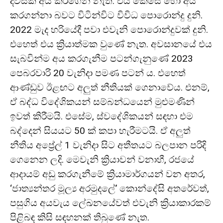
දවසක අය කරගෙන නැත. එය කෙසේ හෝ අය
කරගන්නා බවට විටින්විට විවිධ පොරොන්දු දුනි.
2022 මැද හරියේදී පවා එවැනි පොරොන්දුවක් දුනි.
එහෙත් එය ක්‍රියාත්මක වුණේ නැත. අවසානයේ එය
සැබවින්ම අය කරගැනීම පටන්ගැනුණේ 2023
පෙබරවාරි 20 වැනිදා පමණ පටන් ය. එහෙත්
ආණ්ඩුව ඊළඟට අලුත් නීතියක් ගෙනාවේය. එනම්,
ඒ බද්ධ විදේශිකයන් සම්බන්ධයෙන් මුළුමණින්
ඉවත් කිරීමයි. එසේම, ස්වදේශිකයන් සඳහා එම
බද්දෙන් සියයට 50 ක් කපා හැරීමටයි. ඒ අලුත්
නීතිය අප්‍රේල් 1 වැනිදා සිට අතීතයට බලපාන පරිදි
ගෙනෙන ලදි. මෙවැනි ක්‍රියාවන් වනාහී, රජයේ
ආදායම් අඩු කරගැනීමේ ක්‍රියාමාර්ගයන් වන අතර,
‘ජාත්‍යන්තර මූල්‍ය අරමුදලේ’ කොන්දේසි අතරේවත්,
පසුගිය අයවැය ලේඛනයේවත් එවැනි ක්‍රියාකාරකම්
පිළිබඳ කිසි සඳහනක් තිබුණේ නැත.