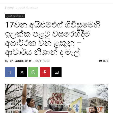
Home
පුවත් විශේෂාංග
පුවත් විශේෂාංග
17වන අයිඑම්එෆ් ගිවිසුමෙහි
ඉලක්ක පළමු වසරෙහිදීම
අසාර්ථක වන ළකුනු –
ආචාර්ය නිශාන් ද මැල්
By
Sri Lanka Brief
-
06/11/2023
806