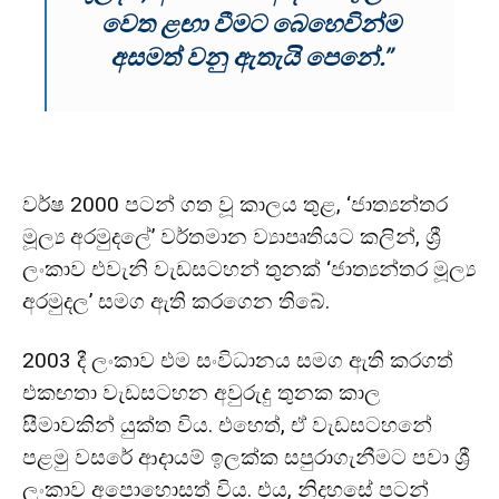
වෙත ළඟා වීමට බෙහෙවින්ම
අසමත් වනු ඇතැයි පෙනේ.”
වර්ෂ 2000 පටන් ගත වූ කාලය තුළ, ‘ජාත්‍යන්තර
මූල්‍ය අරමුදලේ’ වර්තමාන ව්‍යාපෘතියට කලින්, ශ්‍රී
ලංකාව එවැනි වැඩසටහන් තුනක් ‘ජාත්‍යන්තර මූල්‍ය
අරමුදල’ සමග ඇති කරගෙන තිබේ.
2003 දී ලංකාව එම සංවිධානය සමග ඇති කරගත්
එකඟතා වැඩසටහන අවුරුදු තුනක කාල
සීමාවකින් යුක්ත විය. එහෙත්, ඒ වැඩසටහනේ
පළමු වසරේ ආදායම් ඉලක්ක සපුරාගැනීමට පවා ශ්‍රී
ලංකාව අපොහොසත් විය. එය, නිදහසේ පටන්