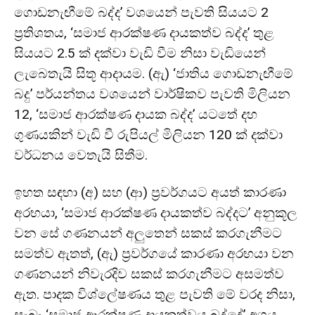
ගොඩනැඟීමේ බද්ද’ වශයෙන් පැවති සියයට 2
ප්‍රතිශතය, ‘සමාජ ආරක්ෂණ දායකත්ව බද්ද’ තුළ
සියයට 2.5 ක් දක්වා වැඩි වීම නිසා වැඩියෙන්
ලැබෙතැයි සිතූ ආදායම. (ඇ) ‘ජාතිය ගොඩනැඟීමේ
බදු’ පර්යන්තය වශයෙන් වාර්ෂිකව පැවති මිලියන
12, ‘සමාජ ආරක්ෂණ දායක බද්ද’ යටතේ දහ
ගුණයකින් වැඩි වී රුපියල් මිලියන 120 ක් දක්වා
වර්ධනය වෙතැයි සිතීම.
ඉහත සඳහා (අ) සහ (ආ) ප්‍රවර්ගයට අයත් කාරණා
අරභයා, ‘සමාජ ආරක්ෂණ දායකත්ව බද්දට’ අනුකූල
වන සේ ගණනයන් අලුතෙන් සකස් කරගැනීමට
සමත්ව ඇතත්, (ඇ) ප්‍රවර්ගයේ කාරණා අරභයා වන
ගණනයන් නිවැරදිව සකස් කරගැනීමට අසමත්ව
ඇත. පාදක විශ්ලේෂණය තුළ පැවති මේ වරද නිසා,
සැබෑ ‘සමාජ ආරක්ෂණ දායකත්වය බද්දේ’ අගය