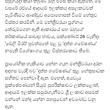
පසුගියදා කියා තිබුණි. ඔහු එසේ කියා ඇත්තේ, මේ
වසරේ රජයේ ආදායම් ඉලක්කය අසලකටවත්
පැමිණීමට ආණ්ඩුව අපොහොසත් වීමේ හේතුව
විස්තර කරමිනි. මේ මන්ත්‍රීවරයා ප්‍රශ්නය
තේරුම්ගෙන ඇති ආකාරයේ සහ ඔහුගේ
තර්කණයේ සාවද්‍ය භාවය, ඔක්තෝබර් 26 වැනිදා
‘ඩේලි මිරර්’ පුවත්පතේ පළ වූ ‘දත්ත ගවේෂණය’
නමැති විශේෂාංගය තුළ විස්තරකොට තිබේ.
ප්‍රායෝගික හැකියාව යන්න ගැන මන්ත්‍රීවරයා දරන
අදහස වැරදි බව ‘දත්ත ගවේෂණය’ තුළ හේතුසාධක
සහිතව පෙන්වා දී ඇත. එහෙත්, අයවැය
ප්‍රක්ෂේපණයන් සියුම් සුපරීක්ෂාවට ලක්කළොත්,
ආදායම් ඉලක්ක සපුරාගැනීමට ශ්‍රී ලංකාව අසමත්
වන්නේ මන්ද යන්න පහසුවෙන් අවබෝධ වනු
ඇත.