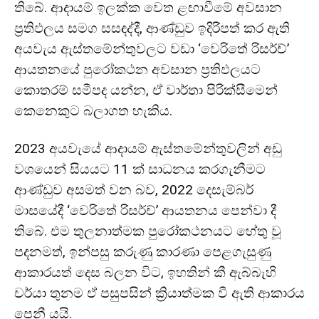
තිබේ. ආදායම් ඉලක්ක වෙත ළඟාවීමේ අවසාන
ප්‍රතිඵලය සමග සසඳද්දී, ආණ්ඩුව ඉදිරිපත් කර ඇති
අයවැය ඇස්තමේන්තුවලට වඩා ‘වෙරිතේ රිසර්ච්’
ආයතනයේ පුරෝකථන අවසාන ප්‍රතිඵලයට
කොතරම් සමීපද යන්න, ඒ වාර්තා පිරික්සීමෙන්
කෙනෙකුට බලාගත හැකිය.
2023 අයවැයේ ආදායම් ඇස්තමේන්තුවලින් අඩු
වශයෙන් සියයට 11 ක් සාධනය කරගැනීමට
ආණ්ඩුව අසමත් වන බව, 2022 දෙසැම්බර්
මාසයේදී ‘වෙරිතේ රිසර්ච්’ ආයතනය පෙන්වා දී
තිබේ. එම තුලනාත්මක පුරෝකථනයට හේතු වූ
පදනමත්, ඉන්පසු කරුණු කාරණා පෙළගැසුණු
ආකාරයත් දෙස බලන විට, ඉහතින් කී ඇබ්බැහි
චර්යා තුනම ඒ පසුපසින් ක්‍රියාත්මක වී ඇති ආකාරය
පෙනී යයි.