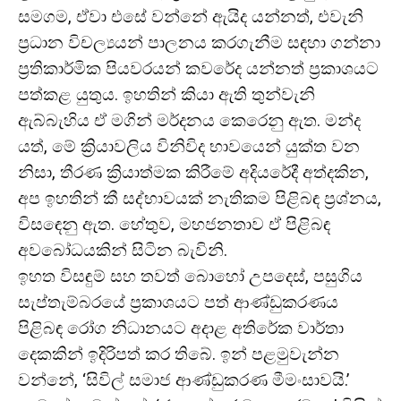
සමගම, ඒවා එසේ වන්නේ ඇයිද යන්නත්, එවැනි
ප්‍රධාන විචල්‍යයන් පාලනය කරගැනීම සඳහා ගන්නා
ප්‍රතිකාර්මික පියවරයන් කවරේද යන්නත් ප්‍රකාශයට
පත්කළ යුතුය. ඉහතින් කියා ඇති තුන්වැනි
ඇබ්බැහිය ඒ මගින් මර්දනය කෙරෙනු ඇත. මන්ද
යත්, මේ ක්‍රියාවලිය විනිවිද භාවයෙන් යුක්ත වන
නිසා, තීරණ ක්‍රියාත්මක කිරීමේ අදියරේදී අත්දකින,
අප ඉහතින් කී සද්භාවයක් නැතිකම පිළිබඳ ප්‍රශ්නය,
විසඳෙනු ඇත. හේතුව, මහජනතාව ඒ පිළිබඳ
අවබෝධයකින් සිටින බැවිනි.
ඉහත විසඳුම් සහ තවත් බොහෝ උපදෙස්, පසුගිය
සැප්තැම්බරයේ ප්‍රකාශයට පත් ආණ්ඩුකරණය
පිළිබඳ රෝග නිධානයට අදාළ අතිරේක වාර්තා
දෙකකින් ඉදිරිපත් කර තිබේ. ඉන් පළමුවැන්න
වන්නේ, ‘සිවිල් සමාජ ආණ්ඩුකරණ මීමංසාවයි.’