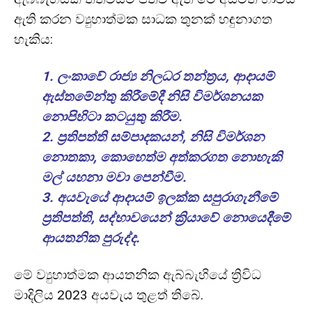
ඇති කරන ව්‍යුහාත්මක සාධක තුනක් හඳුනාගත
හැකිය:
1. ලංකාවේ රාජ්‍ය නිලධර තන්ත්‍රය, ආදායම්
ඇස්තමේන්තු කිරීමේදී නිසි විමර්ශනයක
නොපිහිටා කටයුතු කිරීම.
2. ප්‍රතිපත්ති සම්පාදකයන්, නිසි විමර්ශන
නොතකා, කොහෙත්ම අත්කරගත නොහැකි
මල් යහනා මවා පෙන්වීම.
3. අයවැයේ ආදායම් ඉලක්ක සපුරාගැනීමේ
ප්‍රතිපත්ති, සද්භාවයෙන් ක්‍රියාවේ නොයෙදීමේ
ආයතනික පුරුද්ද.
මේ ව්‍යුහාත්මක ආයතනික ඇබ්බැහියේ ත්‍රිවිධ
මාදිලිය 2023 අයවැය තුළත් තිබේ.