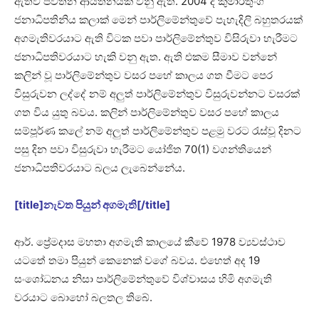
ඇතිව පවතින ආයතනයක් වනු ඇත. 2004 දී කුමාරතුංග
ජනාධිපතිනිය කලාක් මෙන් පාර්ලිමේන්තුවේ පැහැදිලි බහුතරයක්
අගමැතිවරයාට ඇති විටක පවා පාර්ලිමේන්තුව විසිරුවා හැරීමට
ජනාධිපතිවරයාට හැකි වනු ඇත. ඇති එකම සීමාව වන්නේ
කලින් වූ පාර්ලිමේන්තුව වසර පහේ කාලය ගත වීමට පෙර
විසුරුවන ලද්දේ නම් අලුත් පාර්ලිමේන්තුව විසුරුවන්නට වසරක්
ගත විය යුතු බවය. කලින් පාර්ලිමේන්තුව වසර පහේ කාලය
සම්පූර්ණ කලේ නම් අලුත් පාර්ලිමේන්තුව පළමු වරට රැස්‌වූ දිනට
පසු දින පවා විසුරුවා හැරීමට යෝජිත 70(1) වගන්තියෙන්
ජනාධිපතිවරයාට බලය ලැබෙන්නේය.
[title]නැවත පියුන් අගමැති[/title]
ආර්. ප්‍රේමදාස මහතා අගමැති කාලයේ කීවේ 1978 ව්‍යවස්ථාව
යටතේ තමා පියුන් කෙනෙක් වගේ බවය. එහෙත් අද 19
සංශෝධනය නිසා පාර්ලිමේන්තුවේ විශ්වාසය හිමි අගමැති
වරයාට බොහෝ බලතල තිබේ.