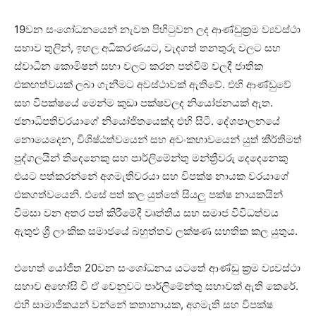
19වන සංශෝධනයෙන් නැවත පිහිටුවන ලද ආණ්ඩුක්‍රම ව්‍යවස්ථා
සභාව තුලින්, ඉහල අධිකරණයට, වැදගත් තනතුරු වලට සහ
ස්වාධීන කොමිෂන් සභා වලට කරන පත්වීම් වලදී ජාතික
එකඟත්වයක් ලබා ගැනීමට අවස්ථාවක් ඇතිවේ. එහි ආණ්ඩුවේ
සහ විපක්ෂයේ මෙන්ම කුඩා පක්ෂවලද නියෝජනයක් ඇත.
ජනාධිපතිවරයාගේ නියෝජිතයෙක්ද එහි සිටී. දේශපාලනයේ
නොයෙදෙන, විශිෂ්ඨත්වයෙන් සහ අවංකභාවයෙන් යුත් කීර්තිමත්
පුද්ගලයින් තිදෙනෙකු සහ පාර්ලිමේන්තු මන්ත්‍රීවරු දෙදෙනෙකු
එයට පත්කරන්නේ අගමැතිවරයා සහ විපක්ෂ නායක වරයාගේ
එකගත්වයෙනි. එසේ පත් කල යුත්තේ සියලු පක්ෂ නායකයින්
විමසා වන අතර පත් කිරීමේදී වෘත්තීය සහ සමාජ විවිධත්වය
ඇතුළු ශ්‍රී ලාංකික සමාජයේ බහුත්තව ලක්ෂණ සහතික කල යුතුය.
එහෙත් යෝජිත 20වන සංශෝධනය යටතේ ආණ්ඩු ක්‍රම ව්‍යවස්ථා
සභාව අහෝසි වී ඒ වෙනුවට පාර්ලි‌‌මේන්තු සභාවක් ඇති කෙරේ.
එහි සාමාජිකයන් වන්නේ කතානායක, අගමැති සහ විපක්ෂ