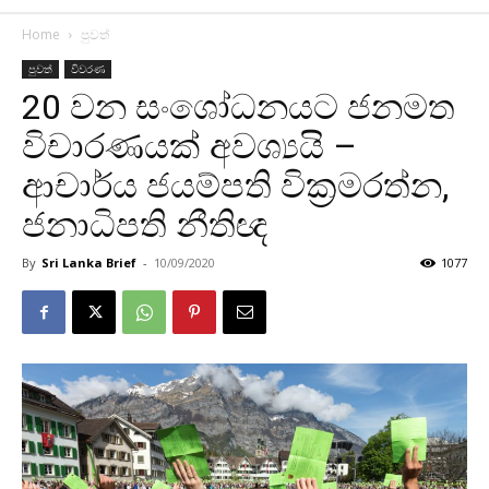
Home
පුවත්
පුවත්
විවරණ
20 වන සංශෝධනයට ජනමත
විචාරණයක් අවශ්‍යයි –
ආචාර්ය ජයම්පති වික්‍රමරත්න,
ජනාධිපති නීතිඥ
By
Sri Lanka Brief
-
10/09/2020
1077