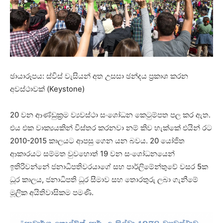
ඡායාරූපය: ස්විස් වැසියන් අත උසසා ඡන්දය ප්‍රකාශ කරන
අවස්ථාවක් (Keystone)
20 වන ආණ්ඩුක්‍රම ව්‍යවස්ථා සංශෝධන කෙටුම්පත පල කර ඇත.
එය එක වාක්‍යයකින් විස්තර කරනවා නම් කිව හැක්කේ එයින් රට
2010-2015 කාලයට ආපසු ගෙන යන බවය. 20 යෝජිත
ආකාරයට සම්මත වුවහොත් 19 වන සංශෝධනයෙන්
ඉතිරිවන්නේ ජනාධිපතිවරයාගේ සහ පාර්ලිමේන්තුවේ වසර 5ක
ධූර කාලය, ජනාධිපති ධූර සීමාව සහ තොරතුරු ලබා ගැනීමේ
මූලික අයිතිවාසිකම පමණි.