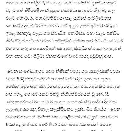
නායක සහ මන්ත්‍රීවරුන් දෙදෙනෙකි. පෙරකී වැදගත් තනතුරු
වලට පත් කිරීමේදී ආණ්ඩුක්‍රම ව්‍යවස්ථා සභාවට තිබූ බලතල
එයට නොමැත. ජනාධිපතිවරයා කල යුත්තේ පාර්ලිමේන්තු
සභාවේ අදහස් විමසීම පමණි. මේ අනුව උසස් අධිකරණවලට,
ඉහල තනතුරු වලට සහ ස්වාධීන කොමිසම් සභා වලට පත්වීම්
කිරීමේදී ජනාධිපතිවරයාට සම්පූර්ණ අභිමතයක් හිමිවේ. මෙයින්
එම තනතුරු සහ කොමිෂන් සභා වල ස්වාධීනත්වයට බලපෑමක්
වන අතර ඒවා පිලිබඳ ජනතාවගේ විශ්වාසයද අඩුවනු ඇත.
19වන සංශෝධනයට පෙර නීතිපතිවරයා සහ පොලිස්පතිවරයා
වයස 58දී ජනාධිපතිවරයාගෙන් සේවා දිගු ලබා ගත යුතුය.
මෙයින් ඔවුන්ගේ ස්වාධීනත්වයටද හානි විය. අපට සිටි හොදම
සහ ඉහළ ගෞරවයකට පත්වූ නීතිපතිවරයෙක් වූ කේ. සී.
කමලසබේසන් මහතාට මාස තුනක පමණක් වූ සේවා දිගුවක්
ලැබුණු අතර ඔහු විශාල කලකිරීමකට ලක්ව මිය ගියේය. 19වන
සංශෝධනයෙන් නීතිපති සහ පොලිස්පතිගේ විශ්‍රාම යන වයස
60ක් ලෙස නියම කෙරිණි. 20වන සංශෝධනයෙන් මෙයද