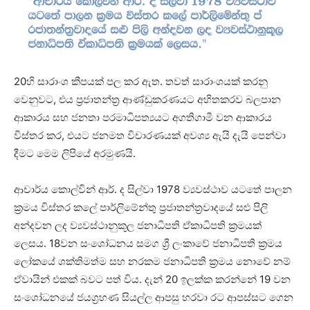
20හි සාරාංශ කීපයක් පල කර ඇත. තවත් සාරාංශයක් කරනු
වෙනුවට, එය ප්‍රජාතන්ත්‍ර ආණ්ඩුකරණයට අහිතකරව බලපාන
ආකාරය සහ ජනතා පරමාධිපත්‍යයට අගතිගාමී වන ආකාරය
විස්තර කර, එයට ජනමත විචාරණයක් අවශ්‍ය ඇයි දැයි පෙන්වා
දීමට මෙම ලිපියේ අරමුණයි.
ආචාර්ය කොල්වින් ආර්. ද සිල්වා 1978 ව්‍යවස්ථාව යටතේ පාලන
ක්‍රමය විස්තර කලේ පාර්ලිමේන්තු ප්‍රජාතන්ත්‍රවාදයේ සළු පිලි
අන්දවන ලද ව්‍යවස්ථානුකූල ජනාධිපති ඒකාධිපති ක්‍රමයක්
ලෙසය. 18වන සංශෝධනය සමග ශ්‍රී ලංකාවේ ජනාධිපති ක්‍රමය
ලෝකයේ ශක්තිමත්ම සහ නරකම ජනාධිපති ක්‍රමය නොවේ නම්
ඒවායින් එකක් බවට පත් විය. දැන් 20 ඉලක්ක කරන්නේ 19 වන
සංශෝධනයේ ජයග්‍රහණ සියල්ල ආපසු හරවා රට ආපස්සට ගෙන