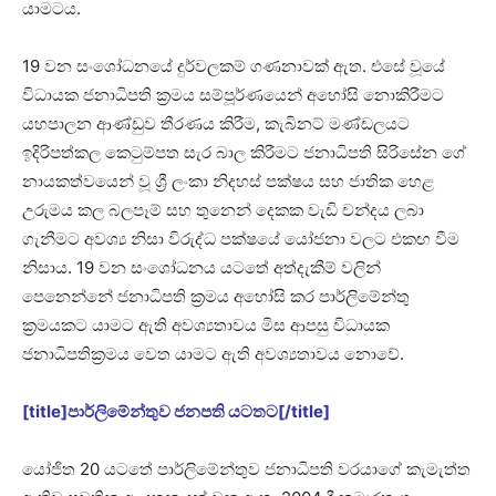
යාමටය.
19 වන සංශෝධනයේ දුර්වලකම් ගණනාවක් ඇත. එසේ වූයේ
විධායක ජනාධිපති ක්‍රමය සම්පූර්ණයෙන් අහෝසි නොකිරීමට
යහපාලන ආණ්ඩුව තීරණය කිරීම, කැබිනට් මණ්ඩලයට
ඉදිරිපත්කල කෙටුම්පත සැර බාල කිරීමට ජනාධිපති සිරිසේන ගේ
නායකත්වයෙන් වූ ශ්‍රී ලංකා නිදහස් පක්ෂය සහ ජාතික හෙළ
උරුමය කල බලපෑම් සහ තුනෙන් දෙකක වැඩි චන්දය ලබා
ගැනීමට අවශ්‍ය නිසා විරුද්ධ පක්ෂයේ යෝජනා වලට එකඟ වීම
නිසාය. 19 වන සංශෝධනය යටතේ අත්දැකීම් වලින්
පෙනෙන්නේ ජනාධිපති ක්‍රමය අහෝසි කර පාර්ලිමේන්තු
ක්‍රමයකට යාමට ඇති අවශ්‍යතාවය මිස ආපසු විධායක
ජනාධිපතික්‍රමය වෙත යාමට ඇති අවශ්‍යතාවය නොවේ.
[title]පාර්ලිමේන්තුව ජනපති යටතට[/title]
යෝජිත 20 යටතේ පාර්ලිමේන්තුව ජනාධිපති වරයාගේ කැමැත්ත