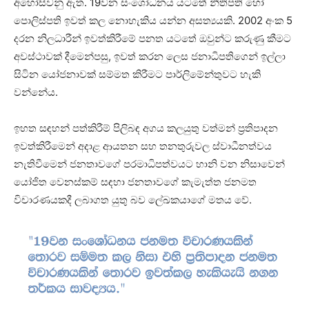
අහෝසිවනු ඇත. 19වන සංශෝධනය යටතේ නීතිපති හෝ
පොලිස්පති ඉවත් කල නොහැකිය යන්න අසත්‍යයකි. 2002 අංක 5
දරන නිලධාරීන් ඉවත්කිරීමේ පනත යටතේ ඔවුන්ට කරුණු කීමට
අවස්ථාවක් දීමෙන්පසු, ඉවත් කරන ලෙස ජනාධිපතිගෙන් ඉල්ලා
සිටින යෝජනාවක් සම්මත කිරීමට පාර්ලිමේන්තුවට හැකි
වන්නේය.
ඉහත සඳහන් පත්කිරීම් පිලිබඳ අගය කලයුතු වත්මන් ප්‍රතිපාදන
ඉවත්කිරීමෙන් අදාළ ආයතන සහ තනතුරුවල ස්වාධීනත්වය
නැතිවීමෙන් ජනතාවගේ පරමාධිපත්වයට හානි වන නිසාවෙන්
යෝජිත වෙනස්කම් සඳහා ජනතාවගේ කැමැත්ත ජනමත
විචාරණයකදී ලබාගත යුතු බව ලේඛකයාගේ මතය වේ.