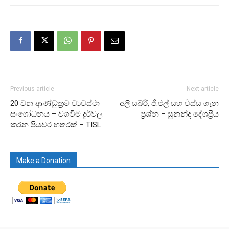
Previous article
Next article
20 වන ආණ්ඩුක්‍රම ව්‍යවස්ථා
අලි සබ්රි, ජී.එල් සහ විස්ස ගැන
සංශෝධනය – වගවීම දුර්වල
ප්‍රශ්න – සුනන්ද දේශප්‍රිය
කරන පියවර හතරක් – TISL
Make a Donation