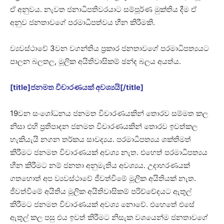
ඒ අනුවය. නැවත ජනාධිපතිවරයාට සම්පූර්ණ මුක්තිය දීම ඒ
අනුව ජනතාවගේ පරමාධිපත්වය හීන කිරීමකි.
ව්‍යවස්ථාවේ 3වන වගන්තිය ප්‍රකාර ජනතාවගේ පරමාධිපත්‍යයට
පාලන බලතල, මූලික අයිතිවාසිකම් ඡන්ද බලය අයත්ය.
[title]ජනමත විචාරණයක් අවශ්‍යයි[/title]
19වන සංශෝධනය ජනමත විචාරණයකින් තොරව සම්මත කල
නිසා එහි ප්‍රතිපාදන ජනමත විචාරණයකින් තොරව ඉවත්කල
හැකියැයි නගන තර්කය සාවද්‍යය. පරමාධිපත්‍යය ශක්තිමත්
කිරීමට ජනමත විචාරණයක් අවශ්‍ය නැත. එහෙත් පරමාධිපත්‍යය
හීන කිරීමට නම් ජනතා අනුමැතිය අවශ්‍යය. උදාහරණයක්
ගතහොත් අප ව්‍යවස්ථාවේ ජීවත්වීමේ මූලික අයිතියක් නැත.
ජීවත්වීමේ අයිතිය මූලික අයිතිවාසිකම් පරිච්චේදයට ඇතුල්
කිරීමට ජනමත විචාරණයක් අවශ්‍ය නොවේ. එහෙතේ එසේ
ඇතුල් කල පසු එය ඉවත් කිරීමට නිසැක වශයෙන්ම ජනතාවගේ