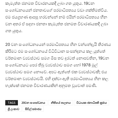
කැමැත්ත ජනමත විචාරනයකදී ලබා ගත යුතුය. 19වන
සංශෝධනයෙන් ජනතාවගේ පරමාධිපත්‍යය වඩා ශක්තිමත්විය.
එම ජයග්‍රහණ ආපසු හරවන්නේ නම් එයින් පරමාධිපත්‍යය හීන
වන අතර ඒ සදහා ජනතා කැමැත්ත ජනමත විචාරණයකදී ලබා
ගත යුතුය.
20 වන සංශෝධනයෙන් පරමාධිපත්‍යය හීන වන්නේදැයි තීරණය
කිරීමට එම සංශෝධනයේ විධිවිධාන සංසන්දනය කල යුත්තේ
වර්තමාන ව්‍යවස්ථාව සමග මිස තව දුරටත් නොපවතින, 19වන
සංශෝධනයට පෙර තිබූ ව්‍යවස්ථාව සමග හෝ 1978 මුල්
ව්‍යවස්ථාව සමග නොවේ. අපට ඇත්තේ එක ව්‍යවස්ථාවකි; එය
වර්තමාන ව්‍යවස්ථාවයි. එහි දක්වා ඇති පරමාධිපත්‍යය හීන කල
හැක්කේ ජනමත විචාරණයකින් අනුමත වූවොත් පමණි.
TAGS
20වන සංසෝධනය
නීතියේ පාලනය
විධායක ජනාධිපති ක්‍රමය
ශ්‍රී ලංකාව
සිවිල් සමාජය