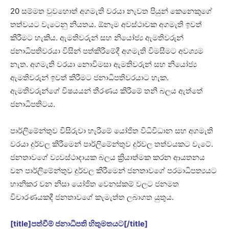
20 සම්මත වුවහොත් අගමැති වරයා නැවත පියුන් කෙනෙකුගේ
තත්වයට වැටෙනු නියතය. ඕනෑම අවස්ථාවක අගමැති ඉවත්
කිරීමට හැකිය. ඇමතිවරුන් සහ නියෝජ්‍ය ඇමතිවරුන්
ජනාධිපතිවරයා විසින් පත්කිරීමේදී අගමැති විමසීමට අවශ්‍යම
නැත. අගමැති වරයා නොවිමසා ඇමතිවරුන් සහ නියෝජ්‍ය
ඇමතිවරුන් ඉවත් කිරීමට ජනාධිපතිවරයාට හැක.
ඇමතිවරුන්ගේ විෂයයන් තීරණය කිරීමේ තනි බලය ඇත්තේ
ජනාධිපතිටය.
පාර්ලිමේන්තුව විසිරුවා හැරීමේ යෝජිත විධිවිධාන සහ අගමැති
වරයා දුර්වල කිරීමෙන් පාර්ලිමේන්තුව දුර්වල තත්වයකට වැටේ.
ජනතාවගේ ව්‍යවස්ථාදායක බලය ක්‍රියාත්මක කරන ආයතනය
වන පාර්ලිමේන්තුව දුර්වල කිරීමෙන් ජනතාවගේ පරමාධිපත්‍යයට
හානිකර වන නිසා යෝජිත වෙනස්කම් වලට ජනමත
විචාරණයකදී ජනතාවගේ කැමැත්ත ලබාගත යුතුය.
[title]පත්වීම් ජනාධිපති හිතුමතයට[/title]