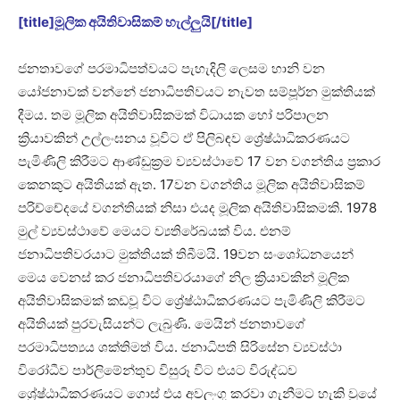
[title]මූලික අයිතිවාසිකම් හැල්ලුයි[/title]
ජනතාවගේ පරමාධිපත්වයට පැහැදිලි ලෙසම හානි වන
යෝජනාවක් වන්නේ ජනාධිපතිවයට නැවත සම්පූර්න මුක්තියක්
දීමය. තම මූලික අයිතිවාසිකමක් විධායක හෝ පරිපාලන
ක්‍රියාවකින් උල්ලංඝනය වූවිට ඒ පිලිබඳව ශ්‍රේෂ්ඨාධිකරණයට
පැමිණිලි කිරීමට ආණ්ඩුක්‍රම ව්‍යවස්ථාවේ 17 වන වගන්තිය ප්‍රකාර
කෙනකුට අයිතියක් ඇත. 17වන වගන්තිය මූලික අයිතිවාසිකම්
පරිච්චේදයේ වගන්තියක් නිසා එයද මූලික අයිතිවාසිකමකි. 1978
මුල් ව්‍යවස්ථාවේ මෙයට ව්‍යතිරේඛයක් විය. එනම්
ජනාධිපතිවරයාට මුක්තියක් තිබීමයි. 19වන සංශෝධනයෙන්
මෙය වෙනස් කර ජනාධිපතිවරයාගේ නිල ක්‍රියාවකින් මූලික
අයිතිවාසිකමක් කඩවූ විට ශ්‍රේෂ්ඨාධිකරණයට පැමිණිලි කිරීමට
අයිතියක් පුරවැසියන්ට ලැබුණි. මෙයින් ජනතාවගේ
පරමාධිපත්‍යය ශක්තිමත් විය. ජනාධිපති සිරිසේන ව්‍යවස්ථා
විරෝධීව පාර්ලිමේන්තුව විසුරූ විට එයට විරුද්ධව
ශ්‍රේෂ්ඨාධිකරණයට ගොස් එය අවලංගු කරවා ගැනීමට හැකි වූයේ