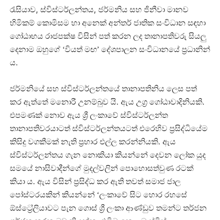
,
,
රැසියාව
ස්විස්ටර්ලන්තය
ජර්මනිය සහ ජිනීවා මානව
හිමිකම් කොමිසම හා අනෙක් අන්තර් ජාතික සංවිධාන සඳහා
ගෝඨාභය රාජපක්ෂ විසින් පත් කරන ලද තානාපතිවරු සියලු
දෙනාම ඔහුගේ ‘වියත් මඟ’ දේශපාලන සංවිධානයේ ප්‍රධානින්
.
ය
ජර්මනියේ සහ ස්විස්ටර්ලන්තයේ තානාපතිනිය ලෙස පත්
.
.
කර ඇත්තේ මනොරී උනම්බුව යි
ඇය උග්‍ර ගෝඨාවාදිනියකි
එපමණක් නොව ඇය ශ්‍රී ලංකාවේ ස්විස්ටර්ලන්ත
තානාපතිවරයාටත් ස්විස්ටර්ලන්තයටත් එරෙහිව ප්‍රසිද්ධියේම
.
කිසිදු වගකීමක් නැති ප්‍රහාර එල්ල කරන්නියකි
ඇය
ස්විස්ටර්ලන්තය ගැන නොකියා කියන්නේ දෙවන ලෝක යුද
සමයේ නාසිවාදීන්ගේ මුදල්වලින් පොහොසත්වුණ රටක්
.
කියා ය
ඇය විසින් ප්‍රසිද්ධ කර ඇති තවත් සමාජ ජාල
පෝස්ටරයකින් කියන්නේ ‘ලංකාවේ සිට හොර රහසේ
ඕස්ට්‍රේලියාවට පැන ගොස් ශ්‍රී ලංකා ආණ්ඩුව තමන්ට තර්ජන