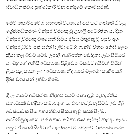
.
ස්වාධීනත්වය ප්‍රශ්ණකාරී වන අන්දමේ කොමිසමකි
මෙම කොමිසමෙහි සභාපති වශයෙන් පත් කර ඇත්තේ හිටපු
.
ශ්‍රේෂ්ඨාධිකරණ විනිසුරුවරයකු වූ උපාලි අබේරත්න ය
දිසා
විනිසුරුවරයකු වශයෙන් සිටිය දී සිය මිතුරකු වූ පසුව අග
විනිසුරුබවට පත් සරත් සිල්වා බේරා ගැනීම පිනිස අනිසි ලෙස
ක්‍රියා කළ බවට මෙම උපාලි අබේරත්න චෝදනා ලබා සිටියේ
.
ය
ඔහුගේ අනිසි අධිකරණ පිළිවෙත විකටර් අයිවන් විසින්
ලියා පළ කරන ලද ‘ අධිකරණ නිදහසේ මළගම’ කෘතියෙහි
.
දිර්ඝ වශයෙන් දක්වා තිබේ
ශ්‍රී ලංකාවේ අධිකරණ නිදහස පයට පාගා දැමූ තැනැත්තිය
.
ජනාධිපති චන්ද්‍රිකා කුමාරතුංග ය
වරදකරුවකු වීමට ඉඩ තිබූ
අවස්ථාවක සිය අන්තේවාසිෙකයකු වූ සරත් සිල්වා
අගවිනිසුරු බවට පත් කොට අධිකරණය අල්ලේ නැටවූ ඇයට
පසුව ඒ සරත් සිල්වා ඒ හැන්දෙන් ම බෙදුවේ රාජපක්ෂ සමඟ