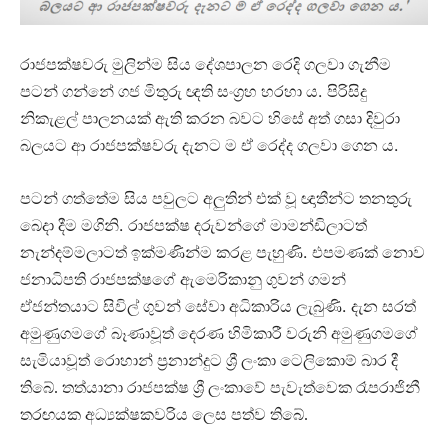
රාජපක්ෂවරු මුලින්ම සිය දේශපාලන රෙදි ගලවා ගැනීම
.
පටන් ගන්නේ ගජ මිතුරු ඥති සංග්‍රහ හරහා ය
පිරිසිදු
නිකැළල් පාලනයක් ඇති කරන බවට හිසේ අත් ගසා දිවුරා
.
බලයට ආ රාජපක්ෂවරු දැනට ම ඒ රෙද්ද ගලවා ගෙන ය
පටන් ගත්තේම සිය පවුලට අලුතින් එක් වූ ඥාතීන්ට තනතුරු
.
බෙදා දීම මගිනි
රාජපක්ෂ දරුවන්ගේ මාමන්ඩිලාටත්
.
නැන්දම්මලාටත් ඉක්මණින්ම කරළ පැහුණි
එපමණක් නොව
ජනාධිපති රාජපක්ෂගේ ඇමෙරිකානු ගුවන් ගමන්
.
ඒජන්තයාට
සිවිල් ගුවන් සේවා අධිකාරිය ලැබුණි
දැන සරත්
අමුණුගමගේ බෑණාවූත් දෙරණ හිමිකාරී වරුනි අමුණුගමගේ
සැමියාවූත් රොහාන් ප්‍රනාන්දුට ශ්‍රී ලංකා ටෙලිකොම් බාර දී
තිබේ. තත්යානා රාජපක්ෂ ශ්‍රී ලංකාවේ පැවැත්වෙක රෑපරාජිනී
තරඟයක අධ්‍යක්ෂකවරිය ලෙස පත්ව තිබේ.