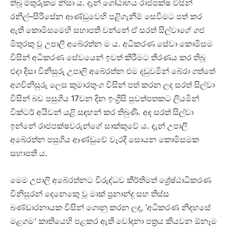
.
තිබූ මිතුරුකම නිසා ය
දැන් ගෝඨාභය රාජපක්ෂ විසින්
–
රනිල්
සිරිසේන ආණ්ඩුවෙහි පළිගැනීම් සෙවීමට පත් කර
ඇති කොමිසමෙහි සභාපති වන්නේ ඒ සරත් සිල්වාගේ ගජ
.
මිතුරකු වූ උපාලි අබේරත්න ම ය
අධිකරණ සේවා කොමිසම
විසින් අධිකරණ සේවයෙන් ඉවත් කිරීමට තීරණය කර තිබූ
එදා දිසා විනිසුරු උපාලි අබේරත්න එම දඩුවමින් බේරා ගත්තේ
අගවිනිසුරු ලෙස කුමාරතුංග විසින් පත් කරන ලද සරත් සිල්වා
17
විසින් බව පසුගිය
වන දින ඉංග්‍රිසි පුවත්පතකට ලියමින්
.
වික්ටර් අයිවන් යළි සඳහන් කර තිබුණි
අද සරත් සිල්වා
.
ඉන්නේ රාජපක්ෂවරුන්ගේ සාක්කුවේ ය
දැන් උපාලි
අබේරත්න පසුගිය ආණ්ඩුවේ වැරදි සොයන කොමිසමක
.
සභාපති ය
මෙම උපාලි අබේරත්නට විරුද්ධව කීර්තිමත් ශ්‍රේෂ්ඨාධිකරණ
විනිසුරන් දෙනෙකෙු වූ මාක් ප්‍රනාන්දු සහ තිස්ස
, ‘
බණ්ඩාරනායක විසින් ගොනු කරන ලද
අධිකරණ නිදහසේ
මළගම’ කාතියෙහි පළකර ඇති චෝදනා පත්‍රය කියවන ඕනෑම