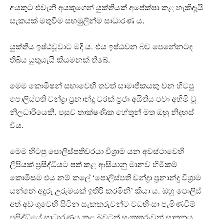
අයකුට එවැනි අයකුගෙන් යුක්තියක් අපේක්ෂා කළ හැකිදැයි
.
සැකයක් මතුවීම සහමුලින්ම සාධාරණ ය
.
යුක්තිය ඉෂ්ඨවූවාට මදි ය
එය ඉෂ්ඨවන බව පෙනේනටද
.
තිබිය යුතුයැයි කියමනක් තිබේ
මෙම කොමිෂන් සභාවෙහි තවත් සාමාජිකයකු වන හිටපු
පොලිස්පති චන්ද්‍රා ප්‍රනාන්දු වරක් ප්‍රජා අයිතිය පවා අහිමි වූ
.
නිලධාරියෙකි
පසුව තාක්ෂණික හේතූන් මත ඔහු නිදහස්
.
විය
මෙම හිටපු පොලිස්පතිවරයා විශ්‍රාම යන අවස්ථාවෙහි
ලිපියක් ප්‍රසිද්ධියට පත් කළ ආසියානු මානව හිමිකම්
කොමිසම එය නම් කලේ ‘පොලිස්පති චන්ද්‍රා ප්‍රනාන්දු විශ්‍රාම
.
යන්නේ අදුරු උරුමයක් ඉතිරි කරමිනි’ කියා ය
ඔහු පොලිස්
අත් අඩංගුවෙහි සිටින සැකකරුවන්ට වධහිංසා පැමිණවීම්
ප්‍රසිද්ධ්යේ සාධාරණය කළ බවටත් සැකකරුවන් ඝාතනය