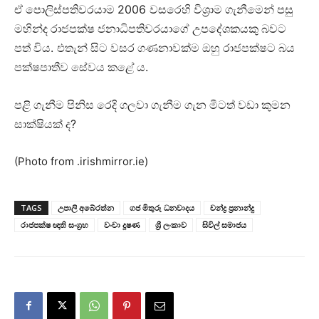
2006
ඒ පොලිස්පතිවරයාම
වසරෙහි විශ්‍රාම ගැනීමෙන් පසු
මහින්ද රාජපක්ෂ ජනාධිපතිවරයාගේ උපදේශකයකු බවට
.
පත් විය
එතැන් සිට වසර ගණනාවක්ම ඔහු රාජපක්ෂට බය
.
පක්ෂපාතීව සේවය කළේ ය
පළි ගැනීම පිනිස රෙදි ගලවා ගැනීම ගැන මීටත් වඩා කුමන
?
සාක්ෂියක් ද
(Photo from .irishmirror.ie)
TAGS
උපාලි අබේරත්න
ගජ මිතුරු ධනවාදය
චන්ද්‍ර ප්‍රනාන්දු
රාජපක්ෂ ඥාති සංග්‍රහ
වංචා දූෂණ
ශ්‍රී ලංකාව
සිවිල් සමාජය