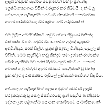
ලදැයි නඩුවක් පැවරීම වෙනුවෙන් වන්ද්‍රා ප්‍රනාන්දු
.
ශ්‍රෙෂ්ධිඨාකරණය විසින් වරදකරුකර තිබීමයි
දැන් ඔහු
දේශපාලන පළිගැනීම් සෙවීමේ ජනාධිපති කොමිසමක
?
කොමසාරිස්වරයකු වීම කුමන නම් අරුමයක් ද
එම මූලික අයිතිවාසිකම් නඩුව පවරා තිබුණේ මහිින්ද
.
රාජපක්ෂ විසිනි
නඩුව විභාග කරන ලද්දේ කුප්‍රකට
අගවිනිසුරු සරත් සිල්වා ප්‍රමුඛ ත්‍රි පුද්ගල විනිසුරු මඬුල්ලක්
.
විසිනි
මෙම කුප්‍රසිද්ධ නඩු තීන්දුව තමා දුන්නේ රාජපක්ෂ
.
බේරා ගැනීමට බව සරත් සිල්වා පසුව කීවේ ය
කෙසේ
වෙතත් නඩු තීන්දුව අනුව එවකට පොලිස්පති වූ චන්ද්‍රා
.
ප්‍රනාන්දුට ද රාජපක්ෂට රුපියල් ලක්ෂයක් ගෙවීමට සිදු විය
දේශපාලන පළිගැනීමක් ලෙස නඩුවක් පවරණ ලදැයි
වරදකරුවකු වූ පොලිස්පතිවරයකු දැන් පසුගිය ආණ්ඩුවේ
.
දේශපාලන පළිගැනීම් සොයන කොමිෂමේ සාමාජිකයෙකි