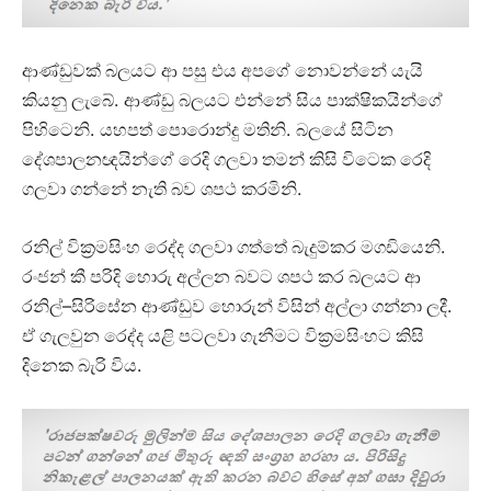
ආණ්ඩුවක් බලයට ආ පසු එය අපගේ නොවන්නේ යැයි
.
කියනු ලැබේ
ආණ්ඩු බලයට එන්නේ සිය පාක්ෂිකයින්ගේ
.
.
පිහිටෙනි
යහපත් පොරොන්දු මතිනි
බලයේ සිටින
දේශපාලනඥයින්ගේ රෙදි ගලවා තමන් කිසි විටෙක රෙදි
.
ගලවා ගන්නේ නැති බව ශපථ කරමිනි
.
රනිල් වික්‍රමසිංහ රෙද්ද ගලවා ගත්තේ බැදුම්කර මගඩියෙනි
රංජන් කී පරිදි හොරු අල්ලන බවට ශපථ කර බලයට ආ
–
.
රනිල්
සිරිසේන ආණ්ඩුව හොරුන් විසින් අල්ලා ගන්නා ලදී
ඒ ගැලවුන රෙද්ද යළි පටලවා ගැනීමට වික්‍රමසිංහට කිසි
.
දිනෙක බැරි විය