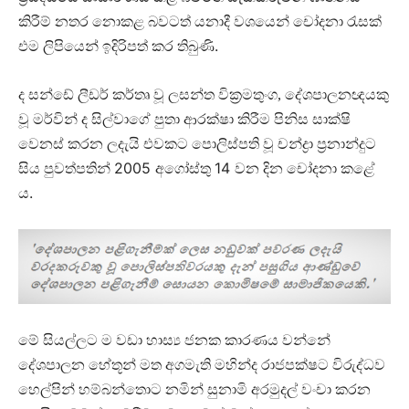
කිරීම් නතර නොකළ බවටත් යනාදී වශයෙන් චෝදනා රැසක්
.
එම ලිපියෙන් ඉදිරිපත් කර තිබුණි
ද සන්ඩේ ලීඩර් කර්තෘ වූ ලසන්ත වික්‍රමතුංග, දේශපාලනඥයකු
වූ මර්වින් ද සිල්වාගේ පුතා ආරක්ෂා කිරීම පිනිස සාක්ෂි
වෙනස් කරන ලදැයි එවකට පොලිස්පති වූ චන්ද්‍රා ප්‍රනාන්දුට
2005
14
සිය පුවත්පතින්
අගෝස්තු
වන දින චෝදනා කළේ
.
ය
මේ සියල්ලට ම වඩා හාස්‍ය ජනක කාරණය වන්නේ
දේශපාලන හේතූන් මත අගමැති මහින්ද රාජපක්ෂට විරුද්ධව
හෙල්පින් හම්බන්තොට නමින් සුනාමි අරමුදල් වංචා කරන