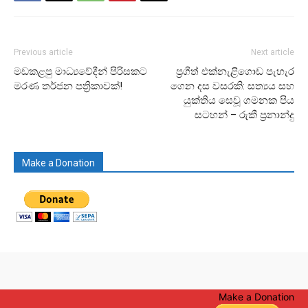
Previous article
Next article
මඩකළපු මාධ්‍යවේදීන් පිරිසකට
ප්‍රගීත් එක්නැළිගොඩ පැහැර
මරණ තර්ජන පත්‍රිකාවක්!
ගෙන දස වසරකි: සත්‍යය සහ
යුක්තිය සෙවූ ගමනක පිය
සටහන් – රුකී ප්‍රනාන්දු
Make a Donation
Make a Donation