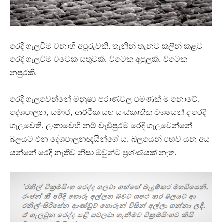
.
රෙදි ගැලවීම වනාහී අපූරුවකි
තැනින් තැනට කලින් කළට
.
.
රෙදි ගැලවීම විටෙක සතුටකි
විටෙක අපුලකි
විටෙක
.
නපුරකි
.
රෙදි ගැලවෙන්නේ මනුෂ්‍ය පරාණවල පමණක් ම නොවේ
,
,
දේශපාලන
සමාජ
ආර්ථික සහ සංස්කෘතික වශයෙන් ද රෙදි
.
ගැලවෙති
ලංකාවෙහි නම් වැඩිපුරම රෙදි ගැලවෙන්නේ
.
බලයට එන දේශපාලනඥයින්ගේ ය
බලයෙන් පහව යන අය
.
යන්නේ රෙදි නැතිව නිසා ඔවුන්ට ප්‍රශ්ණයක් නැත