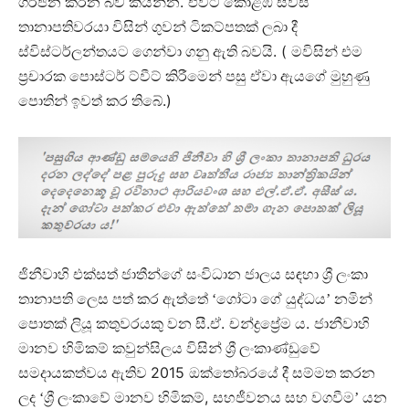
.
ගර්ජන කරන බව කියන්න
එවිට කොළඹ ස්විස්
තානාපතිවරයා විසින් ගුවන් ටිකට්පතක් ලබා දී
. (
ස්විස්ටර්ලන්තයට ගෙන්වා ගනු ඇති බවයි
මවිසින් එම
ප්‍රචාරක පොස්ටර් ට්වීට් කිරීමෙන් පසු ඒවා ඇයගේ මුහුණු
.)
පොතින් ඉවත් කර තිබේ
ජිනීවාහි එක්සත් ජාතීන්ගේ සංවිධාන ජාලය සඳහා ශ්‍රී ලංකා
තානාපති ලෙස පත් කර ඇත්තේ ‘ගෝටා ගේ යුද්ධය’ නමින්
.
.
.
පොතක් ලියූ කතුවරයකු වන සී
ඒ
චන්ද්‍රප්‍රේම ය
ජානීවාහි
මානව හිමිකම් කවුන්සිලය විසින් ශ්‍රී ලංකාණ්ඩුවේ
2015
සමදායකත්වය ඇතිව
ඔක්තෝබරයේ දී සම්මත කරන
,
ලද ‘ශ්‍රී ලංකාවේ මානව හිමිකම්
සහජීවනය සහ වගවීම’ යන