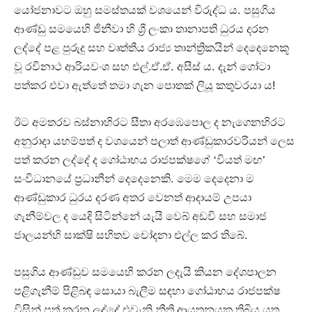
.
යෝජනාවට ඔහු සමස්තයක් වශයෙන් විරුද්ධ ය
පසුගිය
ආණ්ඩු සමයෙහි ජිනීවා හි ශ්‍රී ලංකා තානාපති ධුරය දරන
ලද්දේ පළ පුරුදු සහ වෘත්තීය රාජ්‍ය තාන්ත්‍රිකයින් දෙදෙනෙකූ
.
.
.
.
වූ රවිනාථ ආරියවංශ සහ එල්
ඒ
ඒ
අසීස් ය
දැන් ගෝටා
!
පත්කර එවා ඇත්තේ තමා ගැන පොතක් ලියූ කතුවරයා ය
ඊට අමතරව බස්නාහිර
ට සීතා අරඹෙපොල ද
නැගෙනහිරට
අනුරාදා යහම්පත් ද වශයෙන් පලාත් ආණ්ඩුකාරවරියන් ලෙස
පත් කරන ලද්දේ ද ගෝඨාභය රාජපක්ෂගේ ‘වියත් මඟ’
.
සංවිධානයේ ප්‍රධානීන් දෙදෙනෙකි
මෙම දෙදෙනා ම
ආණ්ඩුකාර ධුරය දරණ අතර වෙනත් ආදායම් උපයා
ගැනීම්වල ද යෙදි සිටින්නේ යැයි වෙබ් අඩවි සහ සමාජ
.
ජාලයන්හි සාක්ෂි සහිතව චෝදනා එල්ල කර තිබේ
පසුගිය ආණ්ඩුව සමයෙහි කරන ලදැයි කියන දේශපාලන
පළිගැනීම්
පිළිබඳ සොයා බැලීම සඳහා ගෝඨාභය රාජපක්ෂ
විසින් පත් කරන ලද්දේ එවැනි නීති ආයතනයක තිබිය යුතු