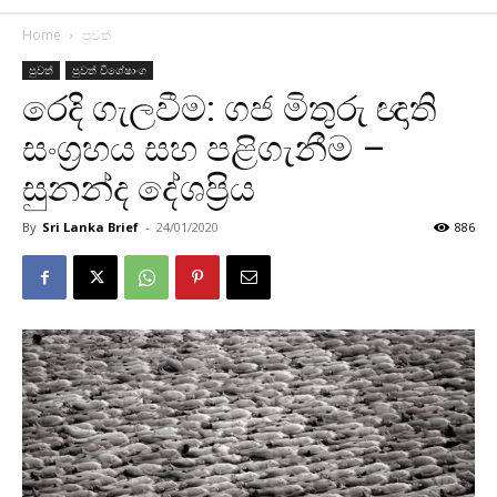
Home
පුවත්
පුවත්
පුවත් විශේෂාංග
රෙදි ගැලවීම: ගජ මිතුරු ඥාති
සංග්‍රහය සහ පළිගැනීම –
සුනන්ද දේශප්‍රිය
By
Sri Lanka Brief
-
24/01/2020
886