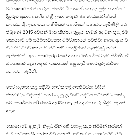
පොලිසිය ඒ කාලයේ වධකාගාරයක් පවත්වාගෙන ගිය බවයි. එම
වධකාගාරයේ ඡායාරූප මෙන්ම ඊට ගෙනියන ලද පුද්ගලයන්ගේ
දිවුරුම් ප්‍රකාශද සහිතව ශ්‍රී ලංකා තරුණ ජනමාධ්‍යවේදීන්ගේ
සංගමය ශ්‍රී ලංකා මානව හිමිකම් කොමිෂන් සභාවට පැමිණිලි කර
තිබුණේ 2015 අවසන් මාස කිහිපය තුළය. නමුත් අද වන තුරු එම
කොමිසම මේ සම්බන්ධයෙන් විමර්ශනයක් පවත්වා නැත. ඇතැම්
විට එම විමර්ශන පැවැත්වී නම් පොලිසියේ සැඟවුණු තවත්
පැතිකඩක් ගැන තොරතුරු රැසක් අනාවරණය වීමට ඉඩ තිබිණි. ඒ
වධකාගාර ගැන අනූව දශකයෙන් පසු වැඩි තොරතුරු වාර්තා
නොවන බැවිනි.
පෙර සඳහන් කළ පදිරිම නාවික හමුදාපතිවරයා විසින්
ජනමාධ්‍යවේදියකුට පහර දෙනු ලැබීමේ සිද්ධිය සම්බන්ධයෙන් ද
එම කොමිසම පරීක්ෂණ ආරම්භ කළත් අද වන තුරු සිදුවූ දෙයක්
නැත.
කොමිසමේ ඇතැම් නිලධාරීන් අති විශාල කැප කිරීමක් කරමින්
වැඩ කටුයුතු සිදු කරන බව සත්‍යකි. නමුත් මුළු කොමිසමම මීට