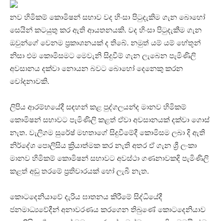
නව හිමිකම් කොමිෂන් සභාව වද හිංසා පිටුදැකිම ගැන බොහෝ
සෙයින් කටයුතු කර ඇති ආයතනයකි. වද හිංසා පිටුදැකීම ගැන
ඔවුන්ගේ වෙනම ප්‍රකාශනයක් ද තිබේ. නමුත් යම් යම් හේතූන්
නිසා එම කොමිසමට මෙවැනි සිදුවීම් ගැන ලැබෙන පැමිණිලි
අවසානය දක්වා නොයන බවට බොහෝ දෙනෙකු කරන
චෝදනාවකි.
ලිපිය ආරම්භයේදී සඳහන් කළ පුද්ගලයන්ද මානව හිමිකම්
කොමිෂන් සභාවට පැමිණිලි කළත් ඒවා අවසානයක් දක්වා ගොස්
නැත. වැලිගම සුරේෂ් මහතාගේ සිදුවීමේදී කොමිසම ලබා දි ඇති
නිර්දේශ පොලිසිය ක්‍රියාත්මක කර නැති අතර ඒ ගැන ශ්‍රී ලංකා
මානව හිමිකම් කොමිෂන් සභාවට අවස්ථා ගණනාවකදි පැමිණිලි
කළත් අඩු තරමේ ප්‍රතිචාරයක් හෝ ලැබී නැත.
කොටදෙනියාවේ දැරිය ඝාතනය කිරීමේ සිද්ධියේදී
ජනමාධ්‍යවේදීන් අනාවරණය කරගෙන තිබුණේ කොටදෙනියාව