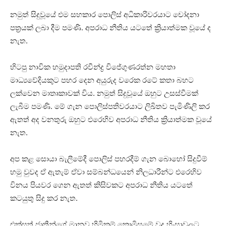
නමුත් සිදුවූයේ එම සහකාර පොලිස් අධිකාරිවරයාට චෝදනා
පත්‍රයක් ලබා දීම පමණි. අපරාධ නීතිය යටතේ ක්‍රියාත්මක වූයේ ද
නැත.
හිටපු නාවික හමුදාපති රවීන්ද්‍ර විජේගුණරත්න මහතා
මාධ්‍යවේදියකුට පහර දෙන අයුරුද වරෙක රටේ කතා බහට
ලක්වෙන මාතෘකාවක් විය. නමුත් සිදුවූයේ ඔහුට උසස්වීමක්
ලැබීම පමණි. මේ ගැන පොලිස්පතිවරයාට ලිඛිතව පැමිණිලි කර
ඇතත් අද වනතුරු ඔහුට එරෙහිව අපරාධ නීතිය ක්‍රියාත්මක වූයේ
නැත.
අප කළ සොයා බැලීමේදී පොලිස් පහරදීම් ගැන බොහෝ සිදුවීම්
හමු වුවද ඒ ඇතැම් ඒවා සම්බන්ධයෙන් නිලධාරීන්ට එරෙහිව
විනය පියවර ගෙන ඇතත් කිසිවකට අපරාධ නීතිය යටතේ
කටයුතු සිදු කර නැත.
එක්සත් ජාතීන්ගේ මානව හිමිකම් කොමිසමේ වද හිංසාවලට