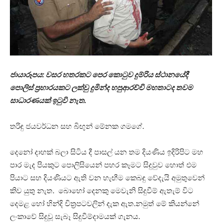
ජායාරූපය: වසර හතරකට පෙර කොටුව දුම්රිය ස්ථානයේදී
පොලිස් ප‍්‍රහාරයකට ලක්වු දුමින්ද හපුආරච්චි මහතාටද තවම
සාධාරණයක් ඉටුවි නැත.
තරිඳු ජයවර්ධන සහ බිඟුන් මේනක ගමගේ.
දෙනෝ දාහක් බලා සිටිය දී පාසල් යන තම දියණිය ඉදිරිපිට මහ
පාර මැද පියකුට පොලිසියෙන් පහර කෑමට සිදුවුව හොත් එම
පියාට සහ දියණියට ඇති වන හැඟීම කෙබඳු වේදැයි අමුතුවෙන්
කිව යුතු නැත. බොහෝ දෙනකු මෙවැනි සිදුවීම් ඇතැම් විට
දෙමළ හෝ හින්දි චිත්‍රපටවලින් දැක ඇත.නමුත් මේ කියන්නේ
ලංකාවේ සිදුවූ සැබෑ සිදුවීම්දාමයක් ගැනය.