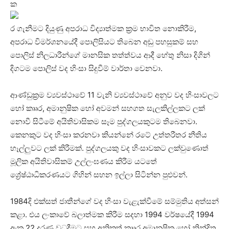
ක
ර ගැනීමට දියුණු අපරාධ විද්‍යාත්මක ක්‍රම භාවිත නොකිරීම,
අපරාධ විමර්ශනයේදී පොලිසියට තිබෙන අඩු පහසුකම් සහ
පොලිස් නිලධාරීන්ගේ මානසික තත්ත්වය ආදී හේතු නිසා දිගින්
දිගටම පොලිස් වද හිංසා සිදුවීම් වාර්තා වෙනවා.
ආණ්ඩුක්‍රම ව්‍යවස්ථාවේ 11 වැනි ව්‍යවස්ථාවේ අනුව වද හිංසාවලට
හෝ කෘෘර, අමානුෂික හෝ අවමන් සහගත සැලකිල්ලකට ලක්
නොවී සිටීමේ අයිතිවාසිකම සෑම පුද්ගලයකුටම තිබෙනවා.
කෙනකුට වද හිංසා කරනවා කියන්නේ රටේ උත්තරීතර නීතිය
හෑල්ලුවට ලක් කිරීමක්. පුද්ගලයකු වද හිංසාවකට ලක්වුණොත්
මූලික අයිතිවාසිකම් උල්ලංඝණය කිරීම යටතේ
ශ්‍රේෂ්ඨාධිකරණයට ගිහින් සහන ඉල්ලා සිටින්න පුළුවන්.
1984දි එක්සත් ජාතීන්ගේ වද හිංසා වැළැක්වීමේ සම්මුතිය අත්සන්
කළා. එය ලංකාවේ බලාත්මක කිරීම සදහා 1994 වර්ෂයේදී 1994
අංක 22 දරණ වධදීමට සහ අනිකුත් කෘෘර අමානුෂික හෝ නින්දිත