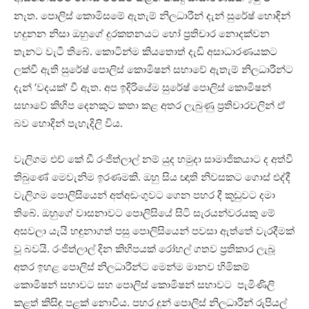
නැත. පොලිස් කොමිසමේ ඇතැම් නිලධාරීන් දැන් සුරේෂ් හොඳින්
හදුනන නිසා ඔහුගේ දුරකතනයට හෝ ප්‍රතිචාර නොදක්වන
තැනට වැටී තිබේ. කොටින්ම කියතොත් දැඩි අසාධාරණයකට
ලක්වී ඇති සුරේෂ් පොලිස් කොමිෂන් සභාවේ ඇතැම් නිලධාරීන්ට
දැන් ‘වදයක්’ වී ඇත. අප ඉදිරියේම සුරේෂ් පොලිස් කොමිෂන්
සභාවේ කිහිප දෙනකුට කතා කළ අතර ලැබුණු ප්‍රතිචාරවලින් ඒ
බව හොදින් පැහැදිලි විය.
වැලිගම එච් කේ ඩී රංජිත්ලාල් නම් යුද හමුදා සාමාජිකයාට ද අත්වී
තිබුණේ මෙවැනිම ඉරණමකි. ඔහු සිය ඥාති නිවසකට ගොස් එද්දී
වැලිගම පොලිසියෙන් අත්අඩංගුවට ගෙන පහර දී කූඩුවට දමා
තිබේ. ඔහුගේ වාසනාවට පොලිසියේ සිටි සැරයන්වරයකු මේ
අසවලා යැයි හඳුනාගත් පසු පොලිසියෙන් පවසා ඇත්තේ වැරදීමක්
වූ බවයි. රංජිත්ලාල් දින කිහිපයක් රෝහල් ගතව ප්‍රතිකාර ලැබූ
අතර ඉහළ පොලිස් නිලධාරීන්ට මෙන්ම මානව හිමිකම්
කොමිෂන් සභාවට සහ පොලිස් කොමිෂන් සභාවට පැමිණිලි
කළත් කිසිඳු පළක් නොවීය. පහර දුන් පොලිස් නිලධාරීන් රුපියල්