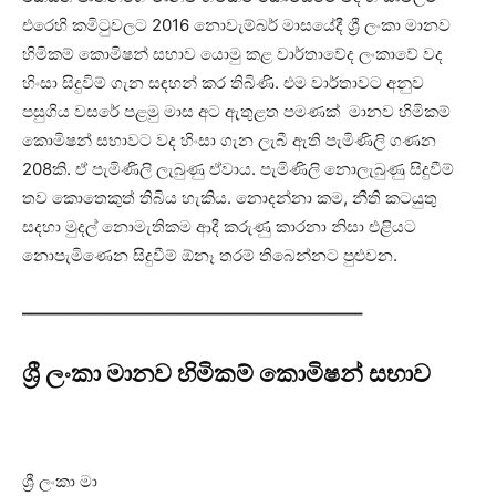
එරෙහි කමිටුවලට 2016 නොවැම්බර් මාසයේදී ශ්‍රී ලංකා මානව
හිමිකම් කොමිෂන් සභාව යොමු කළ වාර්තාවේද ලංකාවේ වද
හිංසා සිදුවිම් ගැන සඳහන් කර තිබිණි. එම වාර්තාවට අනුව
පසුගිය වසරේ පළමු මාස අට ඇතුළත පමණක් මානව හිමිකම්
කොමිෂන් සභාවට වද හිංසා ගැන ලැබී ඇති පැමිණිලි ගණන
208කි. ඒ පැමිණිලි ලැබුණු ඒවාය. පැමිණිලි නොලැබුණු සිදුවීම්
තව කොතෙකුත් තිබිය හැකිය. නොදන්නා කම, නීති කටයුතු
සදහා මුදල් නොමැතිකම ආදී කරුණු කාරනා නිසා එළියට
නොපැමිණෙන සිදුවීම් ඕනෑ තරම් තිබෙන්නට පුළුවන.
————————————————————–
ශ්‍රී ලංකා මානව හිමිකම් කොමිෂන් සභාව
ශ්‍රී ලංකා මා