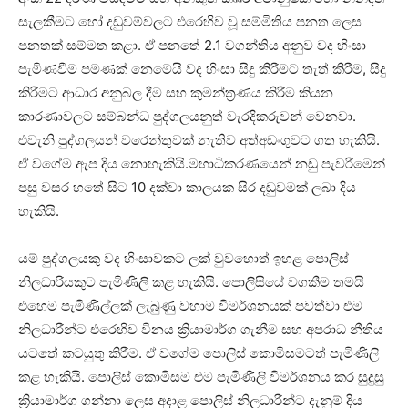
සැලකීමට හෝ දඩුවම්වලට එරෙහිව වූ සම්මිතිය පනත ලෙස
පනතක් සම්මත කළා. ඒ පනතේ 2.1 වගන්තිය අනුව වද හිංසා
පැමිණවීම පමණක් නෙමෙයි වද හිංසා සිදු කිරීමට තැත් කිරීම, සිදු
කිරීමට ආධාර අනුබල දීම සහ කුමන්ත්‍රණය කිරීම කියන
කාරණාවලට සම්බන්ධ පුද්ගලයනුත් වැරදිකරුවන් වෙනවා.
එවැනි පුද්ගලයන් වරෙන්තුවක් නැතිව අත්අඩංගුවට ගත හැකියි.
ඒ වගේම ඇප දිය නොහැකියි.මහාධිකරණයෙන් නඩු පැවරීමෙන්
පසු වසර හතේ සිට 10 දක්වා කාලයක සිර දඬුවමක් ලබා දිය
හැකියි.
යම් පුද්ගලයකු වද හිංසාවකට ලක් වුවහොත් ඉහළ පොලිස්
නිලධාරියකුට පැමිණිලි කළ හැකියි. පොලිසියේ වගකීම තමයි
එහෙම පැමිණිල්ලක් ලැබුණු වහාම විමර්ශනයක් පවත්වා එම
නිලධාරීන්ට එරෙහිව විනය ක්‍රියාමාර්ග ගැනීම සහ අපරාධ නීතිය
යටතේ කටයුතු කිරීම. ඒ වගේම පොලිස් කොමිසමටත් පැමිණිලි
කළ හැකියි. පොලිස් කොමිසම එම පැමිණිලි විමර්ශනය කර සුදුසු
ක්‍රියාමාර්ග ගන්නා ලෙස අදාළ පොලිස් නිලධාරීන්ට දැනුම් දිය