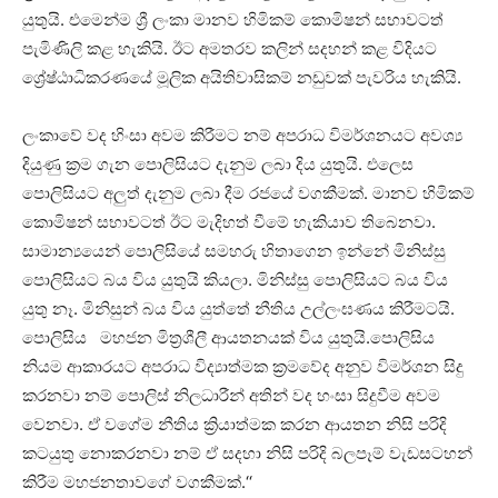
යුතුයි. එමෙන්ම ශ්‍රී ලංකා මානව හිමිකම් කොමිෂන් සභාවටත්
පැමිණිලි කළ හැකියි. ඊට අමතරව කලින් සදහන් කළ විදියට
ශ්‍රේෂ්ඨාධිකරණයේ මූලික අයිතිවාසිකම් නඩුවක් පැවරිය හැකියි.
ලංකාවේ වද හිංසා අවම කිරීමට නම් අපරාධ විමර්ශනයට අවශ්‍ය
දියුණු ක්‍රම ගැන පොලිසියට දැනුම ලබා දිය යුතුයි. එලෙස
පොලිසියට අලුත් දැනුම ලබා දීම රජයේ වගකීමක්. මානව හිමිකම්
කොමිෂන් සභාවටත් ඊට මැදිහත් වීමේ හැකියාව තිබෙනවා.
සාමාන්‍යයෙන් පොලිසියේ සමහරු හිතාගෙන ඉන්නේ මිනිස්සු
පොලිසියට බය විය යුතුයි කියලා. මිනිස්සු පොලිසියට බය විය
යුතු නෑ. මිනිසුන් බය විය යුත්තේ නීතිය උල්ලංඝණය කිරීමටයි.
පොලිසිය මහජන මිත්‍රශීලී ආයතනයක් විය යුතුයි.පොලිසිය
නියම ආකාරයට අපරාධ විද්‍යාත්මක ක්‍රමවේද අනුව විමර්ශන සිදු
කරනවා නම් පොලිස් නිලධාරීන් අතින් වද හංසා සිදුවීම අවම
වෙනවා. ඒ වගේම නීතිය ක්‍රියාත්මක කරන ආයතන නිසි පරිදි
කටයුතු නොකරනවා නම් ඒ සදහා නිසි පරිදි බලපෑම් වැඩසටහන්
කිරීම මහජනතාවගේ වගකීමක්.‘‘