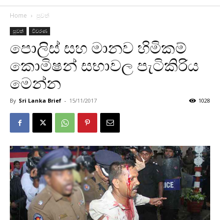
Home
පුවත්
පුවත්
විවරණ
පොලිස් සහ මානව හිමිකම්
කොමිෂන් සභාවල පැටිකිරිය
මෙන්න
By
Sri Lanka Brief
-
15/11/2017
1028