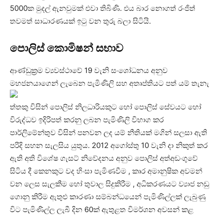
5000ක මුදල් ඇනවුමක් එවා තිබිණි. එය බාර නොගත් රංජිත්
තවමත් සාධාරණයක් ඉටු වන තුරු බලා සිටියි.
පොලිස් කොමිෂන් සභාව
ආණ්ඩුක්‍රම ව්‍යවස්ථාවේ 19 වැනි සංශෝධනය අනුව
මහජනයාගෙන් ලැබෙන පැමිණිලි සහ අතෘප්තියට පත් යම් තැනැ
ත්තකු විසින් පොලිස් නිලධාරියකුට හෝ පොලිස් සේවයට හෝ
විරුද්ධව ඉදිරිපත් කරනු ලබන පැමිණිලි විභාග කර
පාර්ලිමේන්තුව විසින් පනවන ලද යම් නීතියක් මගින් සලසා ඇති
පරිදි සහන සැලසිය යුතුය. 2012 අගෝස්තු 10 වැනි දා නිකුත් කර
ඇති අති විශේෂ ගැසට් නිවේදනය අනුව පොලිස් අත්අඩංගුවේ
සිටිය දී කෙනකුට වද හිංසා පැමිණවීම , කෘර අමානුෂික අවමන්
වන ලෙස සැලකීම හෝ තුවාල සිදුකිරීම , අධිකරණයට ව්‍යාජ නඩු
ගොනු කිරීම ඇතුළු කාරණා සම්බන්ධයෙන් පැමිණිල්ලක් ලැබුණු
විට පැමිණිල්ල ලැබී දින 60ක් ඇතුළත විමර්ශන අවසන් කළ