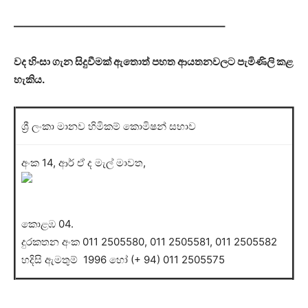
————————————————————–
වද හිංසා ගැන සිදුවීමක් ඇතොත් පහත ආයතනවලට පැමිණිලි කළ
හැකිය.
ශ්‍රී ලංකා මානව හිමිකම් කොමිෂන් සභාව
අංක 14, ආර් ඒ ද මැල් මාවත,
කොළඹ 04.
දුරකතන අංක 011 2505580, 011 2505581, 011 2505582
හදිසි ඇමතුම් 1996 හෝ (+ 94) 011 2505575