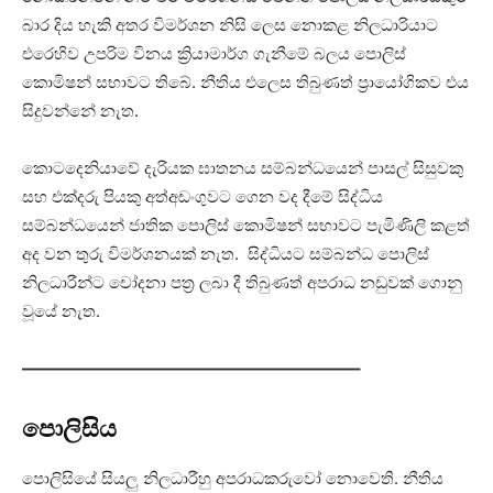
බාර දිය හැකි අතර විමර්ශන නිසි ලෙස නොකළ නිලධාරියාට
එරෙහිව උපරිම විනය ක්‍රියාමාර්ග ගැනීමේ බලය පොලිස්
කොමිෂන් සභාවට තිබේ. නීතිය එලෙස තිබුණත් ප්‍රායෝගිකව එය
සිදුවන්නේ නැත.
කොටදෙනියාවේ දැරියක ඝාතනය සම්බන්ධයෙන් පාසල් සිසුවකු
සහ එක්දරු පියකු අත්අඩංගුවට ගෙන වද දීමේ සිද්ධිය
සම්බන්ධයෙන් ජාතික පොලිස් කොමිෂන් සභාවට පැමිණිලි කළත්
අද වන තුරු විමර්ශනයක් නැත. සිද්ධියට සම්බන්ධ පොලිස්
නිලධාරීන්ට චෝදනා පත්‍ර ලබා දී තිබුණත් අපරාධ නඩුවක් ගොනු
වූයේ නැත.
————————————————————–
පොලිසිය
පොලිසියේ සියලු නිලධාරීහු අපරාධකරුවෝ නොවෙති. නීතිය