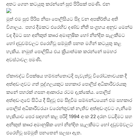
අතට ගෙන කටයුතු කරන්නේ සුළු පිරිසක් පමණි. එන
මුත් එම සුළු පිරිස නිසා පොලිසියට සිදු වන අපකිර්තිය අති
විශාලය. පහර දීමකට එරෙහිව දණ්ඩ නීති සංග්‍රහය අනුව මෙන්ම
වද දීමට සහ අනිකුත් කෘෘර අමානුෂික හෝ නින්දිත සැලකීමට
හෝ දඬුවම්වලට එරෙහිවූ සම්මුති පනත මගින් කටයුතු කළ
හැකිය. නමුත් පොලිසිය එය ක්‍රියාත්මක කරන්නේ සමහර
අවස්ථාවල පමණි.
ඒකාබද්ධ විපක්ෂය හම්බන්තොටදි පැවැත්වූ විරෝධතාවයක දී
අත්අඩංගුවට ගත් පුද්ගලයකුට සහකාර පොලිස් අධිකාරීවරයකු
කනේ පහරක් ගසන ආකාරය රටම දැක්කේය. පොලිස්
අත්අඩංගුවේ සිටිය දී සිදුවූ එම සිදුවීම සම්බන්ධයෙන් එම සහකාර
පොලිස් අධිකාරීවරයා වරෙන්තුවක් නැතිව අත්අඩංගුවට ගැනීමේ
හැකියාව පෙර සඳහන් කළ පරිදි 1994 අංක 22 දරන වධදීමට සහ
අනිකුත් කෘෘර අමානුෂික හෝ නින්දිත සැලකීමට හෝ දඩුවම්වලට
එරෙහිවූ සම්මුති පනතෙන් සලසා ඇත.