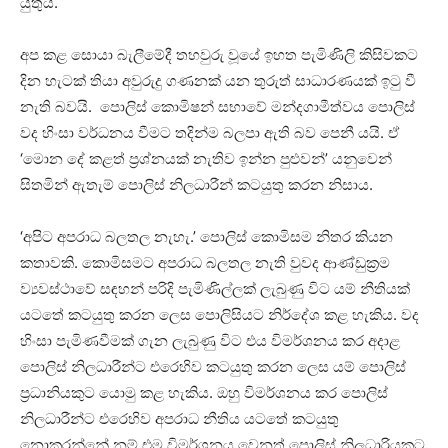
යුතුය.
අප කළ සොයා බැලීමේදී තහවුරු වූයේ ඉහත පැමිණිලි කිසිවකට
දින හැටක් තියා අවුරුදු ගණනක් යන තුරුත් සාධාරණයක් ඉටු වී
නැති බවයි. පොලිස් කොමිෂන් සභාවේ මන්දගාමීත්වය පොලිස්
වද හිංසා වර්ධනය වීමට තදින්ම බලපා ඇති බව පෙනී යයි. ඒ
‘මොන දේ කළත් ප්‍රශ්නයක් නැතිව ඉන්න පුළුවන්’ යනුවෙන්
සිතමින් ඇතැම් පොලිස් නිලධාරීන් කටයුතු කරන නිසාය.
‘අපිට අපරාධ බලතල නැහැ.’ පොලිස් කොමිසම නිතර කියන
කතාවකි. කොමිසමට අපරාධ බලතල නැති වුවද ආණ්ඩුක්‍රම
ව්‍යවස්ථාවේ සඳහන් පරිදි පැමිණිල්ලක් ලැබුණු විට යම් නීතියක්
යටතේ කටයුතු කරන ලෙස පොලිසියට නිර්දේශ කළ හැකිය. වද
හිංසා පැමිණවීමක් ගැන ලැබුණු විට එය විමර්ශනය කර අදාළ
පොලිස් නිලධාරීන්ට එරෙහිව කටයුතු කරන ලෙස යම් පොලිස්
ප්‍රධානියකුට යොමු කළ හැකිය. ඔහු විමර්ශනය කර පොලිස්
නිලධාරීන්ට එරෙහිව අපරාධ නීතිය යටතේ කටයුතු
නොකරන්නේ නම් එම විමර්ශනය වෙනත් පොලිස් නිලධාරියකුට