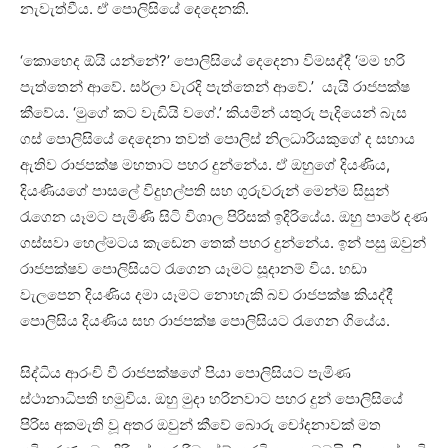
නැවැත්වීය. ඒ පොලිසියේ දෙදෙනකි.
‘කොහෙද ඕයි යන්නේ?’ පොලිසියේ දෙදෙනා විමසද්දී ‘මම හරි
පැත්තෙන් ආවේ. සර්ලා වැරදි පැත්තෙන් ආවේ.’ යැයි රාජපක්ෂ
කීවේය. ‘මුගේ කට වැඩියි වගේ.’ කියමින් යතුරු පැදියෙන් බැස
ගස් පොලිසියේ දෙදෙනා තවත් පොලිස් නිලධාරියකුගේ ද සහාය
ඇතිව රාජපක්ෂ මහතාට පහර දුන්නේය. ඒ ඔහුගේ දියණිය,
දියණියගේ පාසලේ විදුහල්පති සහ ගුරුවරුන් මෙන්ම සිසුන්
රැගෙන යෑමට පැමිණි සිටි විශාල පිරිසක් ඉදිරියේය. ඔහු පාරේ දණ
ගස්සවා හෙල්මටය කැඩෙන තෙක් පහර දුන්නේය. ඉන් පසු ඔවුන්
රාජපක්ෂව පොලිසියට රැගෙන යෑමට සූදානම් විය. හඩා
වැලපෙන දියණිය දමා යෑමට නොහැකි බව රාජපක්ෂ කියද්දී
පොලිසිය දියණිය සහ රාජපක්ෂ පොලිසියට රැගෙන ගියේය.
සිද්ධිය ආරංචි වී රාජපක්ෂගේ පියා පොලිසියට පැමිණ
ස්ථානාධිපති හමුවිය. ඔහු මුදා හරිනවාට පහර දුන් පොලිසියේ
පිරිස අකමැති වූ අතර ඔවුන් කීවේ බොරු චෝදනාවක් මත