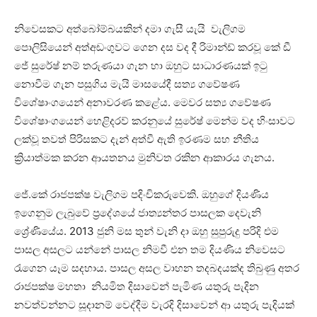
නිවෙසකට අත්බෝම්බයකින් දමා ගැසී යැයි වැලිගම
පොලිසියෙන් අත්අඩංගුවට ගෙන දස වද දී රිමාන්ඩ් කරවූ කේ ඩී
ජේ සුරේෂ් නම් තරුණයා ගැන හා ඔහුට සාධාරණයක් ඉටු
නොවීම ගැන පසුගිය මැයි මාසයේදී සත්‍ය ගවේෂණ
විශේෂාංගයෙන් අනාවරණ කළේය. මෙවර සත්‍ය ගවේෂණ
විශේෂාංගයෙන් හෙළිදරව් කරනුයේ සුරේෂ් මෙන්ම වද හිංසාවට
ලක්වූ තවත් පිරිසකට දැන් අත්වී ඇති ඉරණම සහ නීතිය
ක්‍රියාත්මක කරන ආයතනය මුනිවත රකින ආකාරය ගැනය.
ජේ.කේ රාජපක්ෂ වැලිගම පදිංචිකරුවෙකි. ඔහුගේ දියණිය
ඉගෙනුම ලැබුවේ ප්‍රදේශයේ ජාත්‍යන්තර පාසලක දෙවැනි
ශ්‍රේණියේය. 2013 ජුනි මස තුන් වැනි දා ඔහු සුපුරුදු පරිදි එම
පාසල අසලට යන්නේ පාසල නිමවී එන තම දියණිය නිවෙසට
රැගෙන යෑම සදහාය. පාසල අසල වාහන තදබදයක්ද තිබුණු අතර
රාජපක්ෂ මහතා නියමිත දිසාවෙන් පැමිණ යතුරු පැදින
නවත්වන්නට සූදානම් වෙද්දීම වැරදි දිසාවෙන් ආ යතුරු පැදියක්