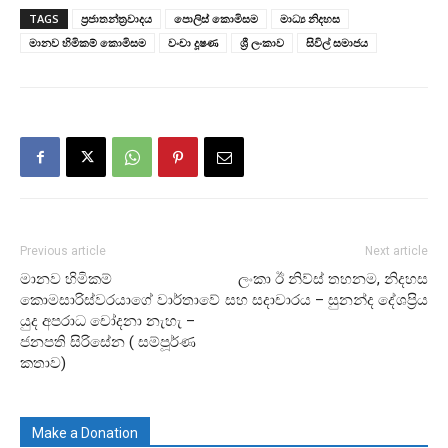
TAGS
ප්‍රජාතන්ත්‍රවාදය
පොලිස් කොමිසම
මාධ්‍ය නිදහස
මානව හිමිකම් කොමිසම
වංචා දූෂණ
ශ්‍රී ලංකාව
සිවිල් සමාජය
Previous article
Next article
මානව හිමිකම්
ලංකා ඊ නිව්ස් තහනම, නිදහස
කොමසාරිස්වරයාගේ වාර්තාවේ
සහ සදාචාරය – සුනන්ද දේශප්‍රිය
යුද අපරාධ චෝදනා නැහැ –
ජනපති සිරිසේන ( සම්පූර්ණ
කතාව)
Make a Donation