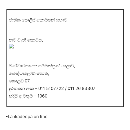
ජාතික පොලිස් කොමිෂන් සභාව
නම වැනි කොටස,
බණ්ඩාරනායක සම්මන්ත්‍රණ ශාලාව,
බෞද්ධාලෝක මාවත,
කොළඹ 07.
දුරකතන අංක – 011 5107722 / 011 26 83307
හදිසි ඇමතුම් – 1960
-Lankadeepa on line