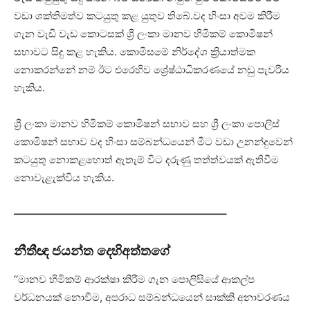
වඩා ශක්තිමත්ව කටයුතු කළ යුතුව තිබේ.වද හිංසා අවම කිරීම
ගැන වැඩි වැඩ කොටසක් ශ්‍රී ලංකා මානව හිමිකම් කොමිෂන්
සභාවට සිදු කළ හැකිය. කොමිසමේ නිර්දේශ ක්‍රියාත්මක
නොකරන්නේ නම් ඊට එරෙහිව ශ්‍රේෂ්ඨාධිකරණයේ නඩු පැවරිය
හැකිය.
ශ්‍රී ලංකා මානව හිමිකම් කොමිෂන් සභාව සහ ශ්‍රී ලංකා පොලිස්
කොමිෂන් සභාව වද හිංසා සම්බන්ධයෙන් මීට වඩා උනන්දුවෙන්
කටයුතු නොකළහොත් ඇතැම් විට දරුණු තත්ත්වයක් ඇතිවීම
නොවැළැක්විය හැකිය.
————————————————————–
නීතීඥ ජයන්ත දෙහිඅත්තගේ
‘‘මානව හිමිකම් ආරක්ෂා කිරීම ගැන පොලිසියේ ආකල්ප
වර්ධනයක් නොවීම, අපරාධ සම්බන්ධයෙන් සාක්කි අනාවරණය