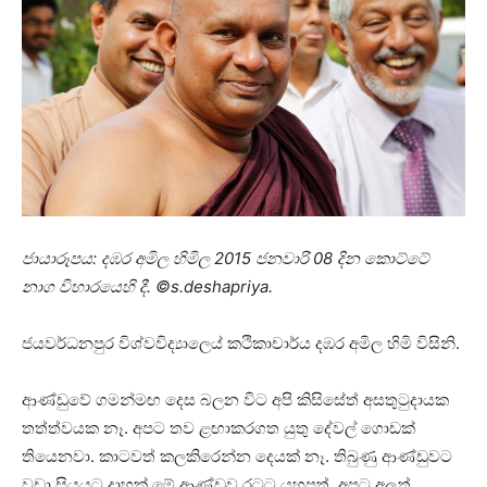
ජායාරූපය: දඹර අමිල හිමිල 2015 ජනවාරි 08 දින කොට්ටේ
නාග විහාරයෙහි දී. ©s.deshapriya.
ජයවර්ධනපුර විශ්වවිද්‍යාල‍ෙය් කථිකාචාර්ය දඹර අමිල හිමි විසිනි.
ආණ්ඩුවේ ගමන්මඟ දෙස බලන විට අපි කිසිසේත් අසතුටුදායක
තත්ත්වයක නෑ. අපට තව ළඟාකරගත යුතු දේවල් ගොඩක්
තියෙනවා. කාටවත් කලකිරෙන්න දෙයක් නෑ. තිබුණු ආණ්ඩුවට
වඩා සියයට දාහක් මේ ආණ්ඩුව රටට යහපත්. අපට අලුත්