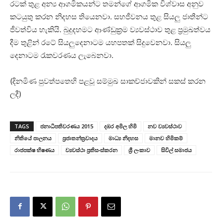
රටක් තුළ අන්‍ය ආගමිකයන්ට තමන්ගේ ආගමික විශ්වාස අනුව
කටයුතු කරන නිදහස තියෙනවා. සහජීවනය තුළ සියලු ජාතීන්ට
ජීවත්විය හැකියි. බුදුදහමට ආණ්ඩුක්‍රම ව්‍යවස්ථාව තුළ ප්‍රමුඛත්වය
දීම තුළින් රටේ සියලුදෙනාටම යහපතක් සිදුවෙනවා. සියලු
දෙනාටම රැකවරණය ලැබෙනවා.
(දිනමිණ පුවත්පතෙහි පළවූ සම්මුඛ සාකච්ජාවකින් සකස් කරන
ලදී)
TAGS
ජනාධිපතිවරණය 2015
දඹර අමිල හිමි
නව ව්‍යවස්ථාව
නිතියේ පාලනය
ප්‍රජාතන්ත්‍රවාදය
මාධ්‍ය නිදහස
මානව හිමිකම්
රාජපක්ෂ භිෂණය
ව්‍යවස්ථා ප්‍රතිසංස්කරන
ශ්‍රී ලංකාව
සිවිල් සමාජය