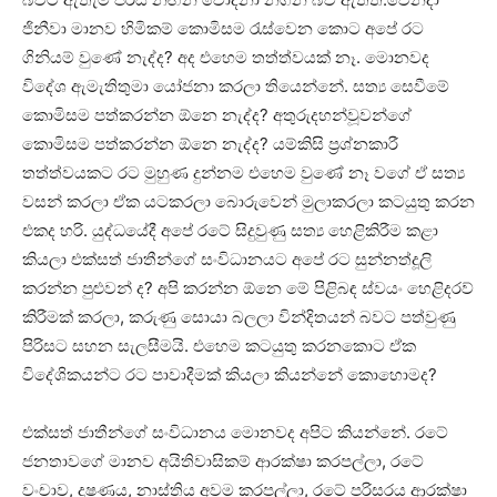
ජිනීවා මානව හිමිකම් කොමිසම රැස්වෙන කොට අපේ රට
ගිනියම් වුණේ නැද්ද? අද එහෙම තත්ත්වයක් නෑ. මොනවද
විදේශ ඇමැතිතුමා යෝජනා කරලා තියෙන්නේ. සත්‍ය සෙවීමේ
කොමිසම පත්කරන්න ඕනෙ නැද්ද? අතුරුදහන්වූවන්ගේ
කොමිසම පත්කරන්න ඕනෙ නැද්ද? යම්කිසි ප්‍රශ්නකාරී
තත්ත්වයකට රට මුහුණ දුන්නම එහෙම වුණේ නෑ වගේ ඒ සත්‍ය
වසන් කරලා ඒක යටකරලා බොරුවෙන් මුලාකරලා කටයුතු කරන
එකද හරි. යුද්ධයේදී අපේ රටේ සිදුවුණු සත්‍ය හෙළිකිරීම කළා
කියලා එක්සත් ජාතීන්ගේ සංවිධානයට අපේ රට සුන්නත්දූලි
කරන්න පුළුවන් ද? අපි කරන්න ඕනෙ මේ පිළිබඳ ස්වයං හෙළිදරව්
කිරීමක් කරලා, කරුණු සොයා බලලා වින්දිතයන් බවට පත්වුණු
පිරිසට සහන සැලසීමයි. එහෙම කටයුතු කරනකොට ඒක
විදේශිකයන්ට රට පාවාදීමක් කියලා කියන්නේ කොහොමද?
එක්සත් ජාතීන්ගේ සංවිධානය මොනවද අපිට කියන්නේ. රටේ
ජනතාවගේ මානව අයිතිවාසිකම් ආරක්ෂා කරපල්ලා, රටේ
වංචාව, දූෂණය, නාස්තිය අවම කරපල්ලා, රටේ පරිසරය ආරක්ෂා