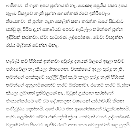
බහිනවා. ඒ ගැන අපට ප්‍රශ්නයක් නෑ. මොකද පසුගිය වසර දහය
තුළම විසඳුවේ නැති ප්‍රශ්න ගොන්නක් රටේ ඉතිරිවෙලා
තියෙනවා. ඒ ප්‍රශ්න ගැන කෙලින් කතා කරන්න බයේ පීඩාවට
පත්වුණු පිරිස දැන් නොබියව පෙරට ඇවිල්ලා තමන්ගේ ප්‍රශ්න
ඉදිරිපත් කරනවා. ඒවා සාධාරණ උද්ඝෝෂණ. මේවා විසඳන්න
රජය මැදිහත් වෙන්න ඕනෑ.
හැබැයි තව පිරිසක් ඉන්නවා අවුරුදු දහයක් බලයේ ඉඳලා තවම
පරාදවෙලා නෑ කියලා හිතාගෙන. විපක්ෂයේ ඉඳලා පුරුදු නැති,
තමන්ගේ සාක්කුවේ සල්ලිවලින් කෑම කාලා පුරුදු නැති පිරිසක්
තමන්ගේ අනුගාමිකයන්ව පාරට බස්සනවා. එහෙම පාරට බැස්සා
කියලා ලබාගත් ප්‍රතිඵලයක් නෑ. ඔවුන් උත්සාහ කරන්නේ
ජාත්‍යන්තරයට මේ රට දේශපාලන වශයෙන් අස්ථාවරයි කියන
පණිවුඩය දෙන්නයි. අපේ රටට එන ආයෝජකයන් වළක්වන්නයි.
සැබෑ ලෙසින්ම මේවා ජාතිද්‍රෝහී ක්‍රියා. මෙවැනි ව්‍යාජ උද්ඝෝෂණ
වළක්වන්න පියවර ගැනීම රටේ අනාගතය වෙනුවෙන් කළ යුතුයි.