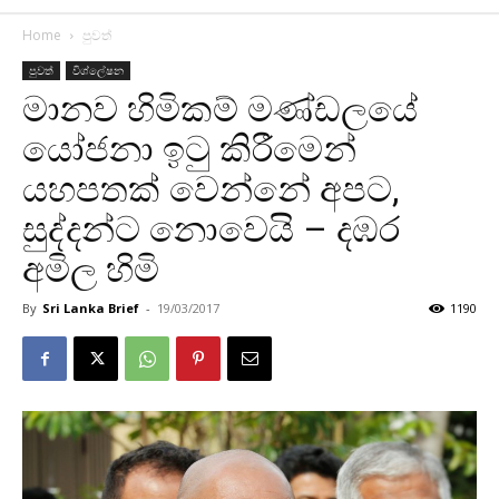
Home
පුවත්
පුවත්
විශ්ලේෂන
මානව හිමිකම් මණ්ඩලයේ
යෝජනා ඉටු කිරීමෙන්
යහපතක් වෙන්නේ අපට,
සුද්දන්ට නොවෙයි – දඹර
අමිල හිමි
By
Sri Lanka Brief
-
19/03/2017
1190