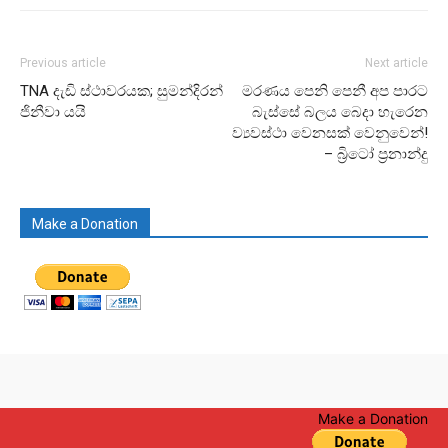
Previous article
Next article
TNA දැඩි ස්ථාවරයක; සුමන්දිරන්
මරණය පෙනි පෙනී අප පාරට
ජිනීවා යයි
බැස්සේ බලය බෙදා හැරෙන
ව්‍යවස්ථා වෙනසක් වෙනුවෙන්!
– බ්‍රිටෝ ප්‍රනාන්දු
Make a Donation
Make a Donation