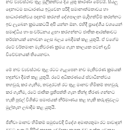
නව ව්‍යවස්ථාව තුළ මූලිකත්වය දිය යුතු කාරණා මේවයි. සියලු
දෙනාටම සාධාරණය ඉටුවෙන පරිදි සමානාත්මතාවය හා
සාධාරණත්වය පදනම් කරගත් දේශපාලන මැදිහත්වීම් කරන්නට
ඉඩ ලැබෙන ක්‍රමයකටයි අපි යන්න ඕන. එහිදී ප්‍රාදේශීය වශයෙන්
සමෘද්ධිය හා සංවර්ධනය ළඟා කරගන්නට ජාතික ආරක්ෂාවට
තර්ජනයක් නොවන ලෙස බලය බෙදීමක් කළ යුතුයි. ඒ වගේම
රටේ වර්තමාන මැතිවරණ ක්‍රමය ගැන කාලයක පටන් දැඩි
විවේචනයක් තියෙනවා.
මේ නව ව්‍යවස්ථාව තුළ රටට ගැළපෙන නව මැතිවරණ ක්‍රමයක්
හඳුන්වා දීමත් කළ යුතුයි. රටේ අධිකරණයේ ස්වාධීනත්වය
තහවුරු කර ගැනීම, තවදුරටත් රට තුළ මානව හිමිකම් තහවුරු
කර ගැනීම, රටේ ජාතික ප්‍රතිපත්ති ගැන තීන්දු තීරණ ගන්නට
හැකි පුළුල් විශිෂ්ට සමාජයක් නිර්මාණය කළ හැකි කරුණුවලට
මුල්තැන ලබාදීම කළ යුතුයි.
ජිනීවා මානව හිමිකම් සමුළුවේදී විදේශ අමාත්‍යතුමා රට පාවාදුන්
බවට ඇතැම් පිරිස් නඟන චෝදනා නගන බව ඇත්ත.වෙනදා