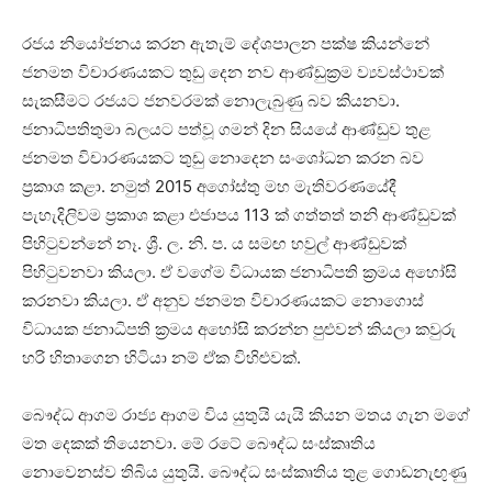
රජය නියෝජනය කරන ඇතැම් දේශපාලන පක්ෂ කියන්නේ
ජනමත විචාරණයකට තුඩු දෙන නව ආණ්ඩුක්‍රම ව්‍යවස්ථාවක්
සැකසීමට රජයට ජනවරමක් නොලැබුණු බව කියනවා.
ජනාධිපතිතුමා බලයට පත්වූ ගමන් දින සියයේ ආණ්ඩුව තුළ
ජනමත විචාරණයකට තුඩු නොදෙන සංශෝධන කරන බව
ප්‍රකාශ කළා. නමුත් 2015 අගෝස්තු මහ මැතිවරණයේදී
පැහැදිලිවම ප්‍රකාශ කළා එජාපය 113 ක් ගත්තත් තනි ආණ්ඩුවක්
පිහිටුවන්නේ නෑ. ශ්‍රී. ල. නි. ප. ය සමඟ හවුල් ආණ්ඩුවක්
පිහිටුවනවා කියලා. ඒ වගේම විධායක ජනාධිපති ක්‍රමය අහෝසි
කරනවා කියලා. ඒ අනුව ජනමත විචාරණයකට නොගොස්
විධායක ජනාධිපති ක්‍රමය අහෝසි කරන්න පුළුවන් කියලා කවුරු
හරි හිතාගෙන හිටියා නම් ඒක විහිළුවක්.
බෞද්ධ ආගම රාජ්‍ය ආගම විය යුතුයි යැයි කියන මතය ගැන මගේ
මත දෙකක් තියෙනවා. මේ රටේ බෞද්ධ සංස්කෘතිය
නොවෙනස්ව තිබිය යුතුයි. බෞද්ධ සංස්කෘතිය තුළ ගොඩනැඟුණු