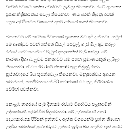
ව්‍යවස්ථාවකට යන්න අවස්ථාව ලැබිලා තියෙනවා. රටේ ආයතන
ප්‍රජාතන්ත්‍රීකරණය වෙලා තියෙනවා. ණය බරක් තිබුණු රටක්
ලෙස ආර්ථිකමය වශයෙන් අපට අභියෝගයන් තියෙනවා.
ජනතාවට යම් තරමක පීඩනයක් දැනෙන බව අපි දන්නවා. නමුත්
මේ ආණ්ඩුව පටන් ගත්තේ ඩීසල්, පෙට්‍රල්, ගෑස් මිල අඩු කරලා
‍රජයේ සේවකයන්ගේ වැටුප් දහදාහකින් වැඩි කරලා. මේ
කාරණා දිහා බැලුවම ජනතාවට යම් සහන ප්‍රමාණයකුත් ලැබිලා
තියෙනවා. ඒ වගේම රටේ ජනතාව තුළ තිබුණු රාජ්‍ය
ත්‍රස්තවාදයේ බිය තුරන්වෙලා තියෙනවා. මනුෂ්‍යත්වය අගයන
සමාජයක්, සහජීවනයෙන් පිරි සමාජයක් රට තුළ නිර්මාණය
වෙමින් පවතිනවා.
කොළඹ නගරයේ සෑම දිනකම රජයට විරෝධය පළකරමින්
උද්ඝෝෂණ පැවත්වීම සිදුවෙනවා. මේ උද්ඝෝෂණ අතර
දෙයාකාරයක පිරිසක් ඉන්නවා. ඇත්ත වශයෙන්ම ප්‍රශ්න තියෙන
උදවිය තමන්ගේ ප්‍රශ්නවලට උත්තර ඉල්ලා බය නැතිව දැන් පාරට