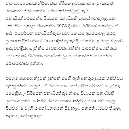
නව ව්‍යවස්ථාවක් නිර්මාණය කිරීමේ අවශ්‍යතාව ගැන කරුණු
ගණනාවක් තියෙනවා. මෙතෙක් පත්වුණු හැම
ජනාධිපතිවරයෙක්ම විධායක ජනාධිපති ධුරයේ අනතුරුදායක
තත්ත්වය දැකලා තියෙනවා. 1978 දී මෙය නිර්මාණය කරපු ජේ.
ආර්. ජයවර්ධන ජනාධිපතිතුමා පවා යම් යම් අවස්ථාවල කරපු
ප්‍රකාශ තුළින් මෙය වඩා හොඳින් පැහැදිලි වෙනවා. ඉන්පසු බලයට
ආපු චන්ද්‍රිකා මැතිනිය දෙවතාවක්, මහින්ද රාජපක්ෂ මහත්තයා
දෙවතාවක්, විධායක ජනාධිපති ධුරය වෙනස් කරනවා කියා
පොරොන්දුව දුන්නා.
එහෙම පොරොන්දුවක් දුන්නේ මෙහි ඇති අනතුරුදායක තත්ත්වය
දැකපු නිසයි. නමුත් මේ කිසිම කෙනෙක් මේක වෙනස් කළේ නෑ.
මෛත්‍රීපාල සිරිසේන ජනාධිපතිතුමන් මේ විධායක ජනාධිපති
ක්‍රමය අහෝසි කරනවා කියන පොරොන්දුව දුන්නා. එහි පළමු
පියවර 19 වැනි සංශෝධනයෙන් සිදු කළා. ජනපති ධුරයට තිබුණු
බලතල කප්පාදු කළා.