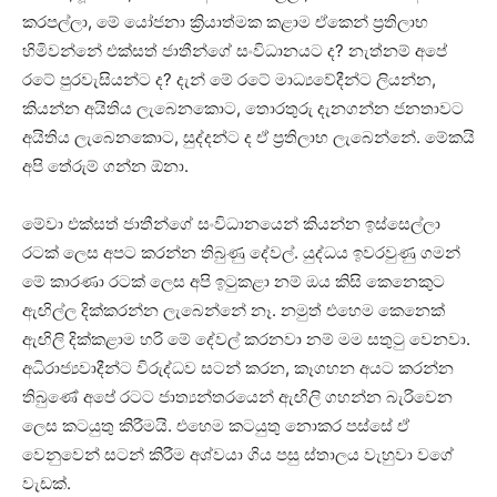
කරපල්ලා, මේ යෝජනා ක්‍රියාත්මක කළාම ඒකෙන් ප්‍රතිලාභ
හිමිවන්නේ එක්සත් ජාතීන්ගේ සංවිධානයට ද? නැත්නම් අපේ
රටේ පුරවැසියන්ට ද? දැන් මේ රටේ මාධ්‍යවේදීන්ට ලියන්න,
කියන්න අයිතිය ලැබෙනකොට, තොරතුරු දැනගන්න ජනතාවට
අයිතිය ලැබෙනකොට, සුද්දන්ට ද ඒ ප්‍රතිලාභ ලැබෙන්නේ. මේකයි
අපි තේරුම් ගන්න ඕනා.
මේවා එක්සත් ජාතීන්ගේ සංවිධානයෙන් කියන්න ඉස්සෙල්ලා
රටක් ලෙස අපට කරන්න තිබුණු දේවල්. යුද්ධය ඉවරවුණු ගමන්
මේ කාරණා රටක් ලෙස අපි ඉටුකළා නම් ඔය කිසි කෙනෙකුට
ඇඟිල්ල දික්කරන්න ලැබෙන්නේ නෑ. නමුත් එහෙම කෙනෙක්
ඇඟිලි දික්කළාම හරි මේ දේවල් කරනවා නම් මම සතුටු වෙනවා.
අධිරාජ්‍යවාදීන්‍ට විරුද්ධව සටන් කරන, කෑගහන අයට කරන්න
තිබුණේ අපේ රටට ජාත්‍යන්තරයෙන් ඇඟිලි ගහන්න බැරිවෙන
ලෙස කටයුතු කිරීමයි. එහෙම කටයුතු නොකර පස්සේ ඒ
වෙනුවෙන් සටන් කිරීම අශ්වයා ගිය පසු ස්තාලය වැහුවා වගේ
වැඩක්.