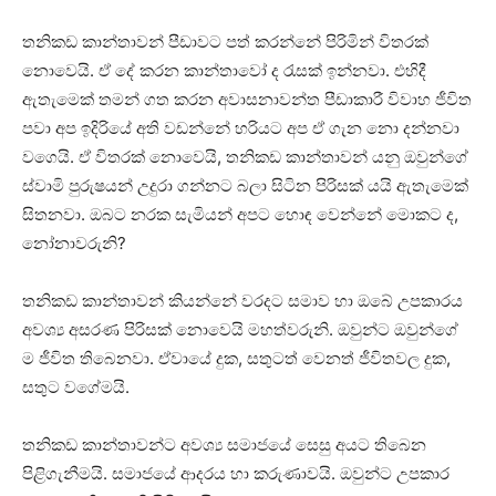
තනිකඩ කාන්තාවන් පීඩාවට පත් කරන්නේ පිරිමින් විතරක්
නොවෙයි. ඒ දේ කරන කාන්තාවෝ ද රැසක් ඉන්නවා. එහිදී
ඇතැමෙක් තමන් ගත කරන අවාසනාවන්ත පීඩාකාරී විවාහ ජීවිත
පවා අප ඉදිරියේ අති වඩන්නේ හරියට අප ඒ ගැන නො දන්නවා
වගෙයි. ඒ විතරක් නොවෙයි, තනිකඩ කාන්තාවන් යනු ඔවුන්ගේ
ස්වාමි පුරුෂයන් උදුරා ගන්නට බලා සිටින පිරිසක් යයි ඇතැමෙක්
සිතනවා. ඔබට නරක සැමියන් අපට හොඳ වෙන්නේ මොකට ද,
නෝනාවරුනි?
තනිකඩ කාන්තාවන් කියන්නේ වරදට සමාව හා ඔබේ උපකාරය
අවශ්‍ය අසරණ පිරිසක් නොවෙයි මහත්වරුනි. ඔවුන්ට ඔවුන්ගේ
ම ජීවිත තිබෙනවා. ඒවායේ දුක, සතුටත් වෙනත් ජීවිතවල දුක,
සතුට වගේමයි.
තනිකඩ කාන්තාවන්ට අවශ්‍ය සමාජයේ සෙසු අයට තිබෙන
පිළිගැනීමයි. සමාජයේ ආදරය හා කරුණාවයි. ඔවුන්ට උපකාර