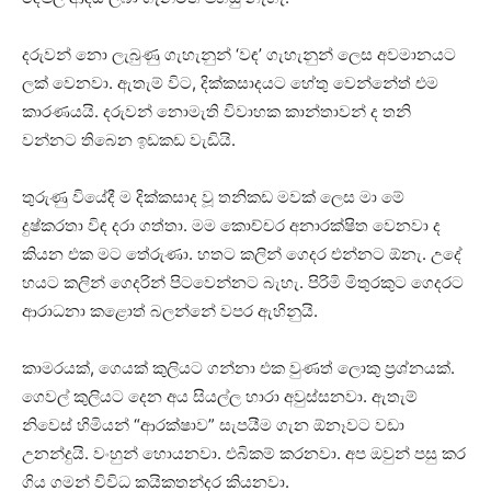
දරුවන් නො ලැබුණු ගැහැනුන් ‘වඳ’ ගැහැනුන් ලෙස අවමානයට
ලක් වෙනවා. ඇතැම් විට, දික්කසාදයට හේතු වෙන්නේත් එම
කාරණයයි. දරුවන් නොමැති විවාහක කාන්තාවන් ද තනි
වන්නට තිබෙන ඉඩකඩ වැඩියි.
තුරුණු වියේදී ම දික්කසාද වූ තනිකඩ මවක් ලෙස මා මේ
දුෂ්කරතා විඳ දරා ගත්තා. මම කොච්චර අනාරක්ෂිත වෙනවා ද
කියන එක මට තේරුණා. හතට කලින් ගෙදර එන්නට ඕනැ. උදේ
හයට කලින් ගෙදරින් පිටවෙන්නට බැහැ. පිරිමි මිතුරකුට ගෙදරට
ආරාධනා කළොත් බලන්නේ වපර ඇහිනුයි.
කාමරයක්, ගෙයක් කුලියට ගන්නා එක වුණත් ලොකු ප්‍ර‍ශ්නයක්.
ගෙවල් කුලියට දෙන අය සියල්ල හාරා අවුස්සනවා. ඇතැම්
නිවෙස් හිමියන් “ආරක්ෂාව” සැපයීම ගැන ඕනෑවට වඩා
උනන්දුයි. වංහුන් හොයනවා. එබිකම් කරනවා. අප ඔවුන් පසු කර
ගිය ගමන් විවිධ කයිකතන්දර කියනවා.