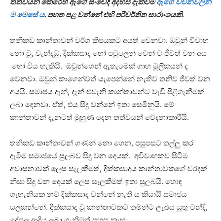
තත්වයන් කෙරෙහි ඇගේ සංවේදී අදහස් දැක්වීම
ඇගේ වචනවලින්
ම මෙසේ ය
. පහත පළ වන්නේ එහි පරිවර්තිත සාරාංශයකි.
තනිකඩ කාන්තාවන් වර්ග කීපයකට අයත් වෙනවා. ඔවුන් විවාහ
නො වූ, වැන්දඹු, දික්කසාද හෝ පවුලෙන් වෙන් ව ජීවත් වන අය
හෝ විය හැකියි. ඔවුන්ගෙන් ඇතැමෙක් ගෘහ මූලිකයන් ද
වෙනවා. ඔවුන් කාගෙන්වත් යැපෙන්නේ නැතිව තනිව ජීවත් වන
අයයි. සමාජය දැන්, දැන් එවැනි කාන්තාවන්ට වැඩි පිළිගැනීමක්
ලබා දෙනවා. ඒත්, එය සිදු වන්නේ ඉතා සෙමිනුයි. මේ
කාන්තාවන් දැනටත් මුහුණ දෙන තත්වයන් වේදනාකාරීයි.
තනිකඩ කාන්තාවන් ගණන් නො ගෙන, පසුපසට තල්ලු කර
දැමීම සමාජයේ සුලබව සිදු වන දෙයක්. අවිවාහකව සිටීම
අවාසනාවක් ලෙස සැලකීමත්, දික්කසාදය කාන්තාවකගේ වරදක්
නිසා සිදු වන දෙයක් ලෙස සැලකීමත් ඉතා සුලබයි. හොඳ
ගැහැනියක නම් දික්කසාද වන්නේ නැති ය කියායි සමාජය
සලකන්නේ. දික්කසාද වූ කාන්තාවකට තමන්ට ලැබිය යුතු වන්දි,
දේපල ආදිය ලබා ගැනීමත් පහසු නැහැ.