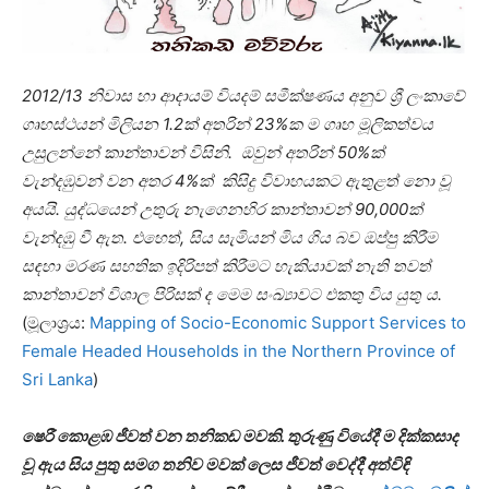
2012/13 නිවාස හා ආදායම් වියදම් සමීක්ෂණය අනුව ශ්‍රී ලංකාවේ
ගෘහස්ථයන් මිලියන 1.2ක් අතරින් 23%ක ම ගෘහ මූලිකත්වය
උසුලන්නේ කාන්තාවන් විසිනි. ඔවුන් අතරින් 50%ක්
වැන්දඹුවන් වන අතර 4%ක් කිසිදු විවාහයකට ඇතුළත් නො වූ
අයයි. යුද්ධයෙන් උතුරු නැගෙනහිර කාන්තාවන් 90,000ක්
වැන්දඹු වී ඇත. එහෙත්, සිය සැමියන් මිය ගිය බව ඔප්පු කිරීම
සඳහා මරණ සහතික ඉදිරිපත් කිරීමට හැකියාවක් නැති තවත්
කාන්තාවන් විශාල පිරිසක් ද මෙම සංඛ්‍යාවට එකතු විය යුතු ය.
(මූලාශ්‍ර‍ය:
Mapping of Socio-Economic Support Services to
Female Headed Households in the Northern Province of
Sri Lanka
)
ෂෙරී කොළඹ ජීවත් වන තනිකඩ මවකි. තුරුණු වියේදී ම දික්කසාද
වූ ඇය සිය පුතු සමග තනිව මවක් ලෙස ජීවත් වෙද්දී අත්විඳි