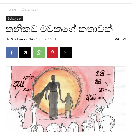
Home
විශ්ලේෂන
විශ්ලේෂන
තනිකඩ මවකගේ කතාවක්
By
Sri Lanka Brief
-
31/10/2016
979