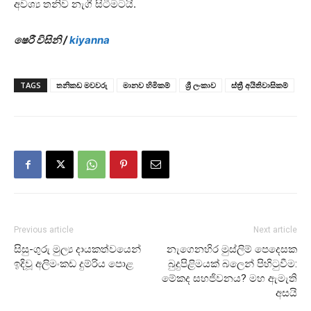
අවශ්‍ය තනිව නැගී සිටීමටයි.
ෂෙරී විසිනි /
kiyanna
TAGS
තනිකඩ මවවරු
මානව හිමිකම්
ශ්‍රී ලංකාව
ස්ත්‍රී අයිතිවාසිකම්
Previous article
Next article
සිසු-ගුරු මුල්‍ය දායකත්වයෙන්
නැගෙනහිර මුස්ලිම් පෙදෙසක
ඉදිවූ අලිමංකඩ දුම්රිය පොළ
බුදුපිළිමයක් බලෙන් පිහිටුවීම:
මේකද සහජිවනය? මහ ඇමැති
අසයි