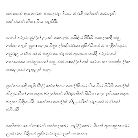
බොහෝ අය නරක කසාදවල දිගට ම රැඳි ඉන්නේ මෙවැනි
තත්වයන් නිසා විය හැකියි.
මගේ දරුවා මුලින් උගත් කොළඹ ප්‍ර‍සිද්ධ පිරිමි පාසලකදී ඔහු
අප්පා නැති පුතා ලෙස විදුහල්පතිවරයා ප්‍ර‍සිද්ධියේ ම හැඳින්වූවා.
අවුරුදු ගණනක් ම කඳුළු හෙළූ මම අවසානයේදී දරුවාගේ
අනාගතය වෙනුවෙන් ඔහු එම පාසලින් අස් කරගෙන පෞද්ගලික
පාසලකට ඇතුළත් කළා.
ප්‍ර‍ශ්නයකදී පැමිණිලි කරන්නට පොලිසියට ගිය විට පිරිමි පොලිස්
නිලධාරීන් අප දෙස බලන්නේ නිරුවතින් සිටින ගැහැනියක දෙස
බලන විදියටයි. කාන්තා පොලිස් නිලධාරීන් වැදගත් වන්නේ
එවිටයි.
තනිකඩ කාන්තාවන් පන්සලකට, පල්ලියකට ගියත් අපහසුතාවට
ලක් වන විදියේ ප්‍ර‍තිචාරවලට ලක් වෙනවා.