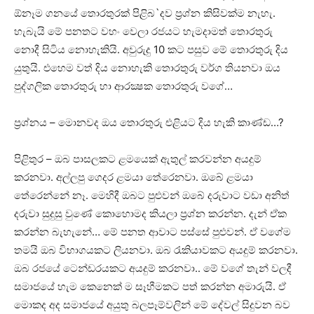
ඕනෑම ගනයේ තොරතුරක්‌ පිළිබ`දව ප්‍රශ්න කිසිවක්‌ම නැහැ.
හැබැයි මේ පනතට වහං වෙලා රජයට හැමදාමත් තොරතුරු
නොදී සිටිය නොහැකියි. අවුරුදු 10 කට පසුව මේ තොරතුරු දිය
යුතුයි. එහෙම වත් දිය නොහැකි තොරතුරු වර්ග තියනවා ඔය
පුද්ගලික තොරතුරු හා ආරක්‍ෂක තොරතුරු වගේ…
ප්‍රශ්නය – මොනවද ඔය තොරතුරු එළියට දිය හැකි කාණ්‌ඩ…?
පිළිතුර – ඔබ පාසලකට ළමයෙක්‌ ඇතුල් කරවන්න අයදුම්
කරනවා. අල්ලපු ගෙදර ළමයා තේරෙනවා. ඔබේ ළමයා
තේරෙන්නේ නෑ. මෙහිදී ඔබට පුළුවන් ඔබේ දරුවාට වඩා අනිත්
දරුවා සුදුසු වුණේ කොහොමද කියලා ප්‍රශ්න කරන්න. දැන් ඒක
කරන්න බැහැනේ… මේ පනත ආවාට පස්‌සේ පුළුවන්. ඒ වගේම
තමයි ඔබ විභාගයකට ලියනවා. ඔබ රැකියාවකට අයදුම් කරනවා.
ඔබ රජයේ ටෙන්ඩරයකට අයදුම් කරනවා.. මේ වගේ තැන් වලදී
සමාජයේ හැම කෙනෙක්‌ ම සෑහීමකට පත් කරන්න අමාරුයි. ඒ
මොකද අද සමාජයේ අයුතු බලපෑම්වලින් මේ දේවල් සිදුවන බව