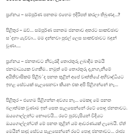
ප්‍රශ්නය – සම්පූර්ණ පනතම එහෙම ඉදිරිපත් කරලා තිබුණද…?
පිළිතුර – ඔව්… සම්පූර්ණ පනතම ජනතාව අතරට සාකච්ඡාව
ස`දහා යෑව්වා… මම දන්නවා පුළුල් ලෙස සාකච්ඡාවට බඳුන්
වුණා….
ප්‍රශ්නය – ජනතාවට නිවැරැදි තොරතුරු ලබාදීම තමයි
ජනමාධ්‍යයක වගකීම.. නමුත් මේ තොරතුරු දැනගැනීමේ
අයිතිවාසිකම් පිළිබ`ද පනත තුළින් අපේ වෘත්තියේ අභිවෘද්ධියට
ඉහළ සේවයක්‌ සැලසෙනවා කියන එක අපි පිළිගන්නේ නෑ…
පිළිතුර – එහෙම පිළිගන්න අවශ්‍ය නෑ… මෙකද මේ පනත
බලාත්මක වුණාම ඉන් සෙත සැලසෙන්නේ රටේ පොදු ජනතාවට.
ඔයගොල්ලන්ට නොවෙයි… රටේ පුරවැසියන් විදියට
ඔයගොල්ලන්ටත් මේ පනත තුළින් යම් ආවරණයක්‌ ලැබෙයි. ඒත්
මෙයින් සෘජු සේවය සැලසෙන්නේ රටේ පොදු ජනතාවට… රාජ්‍ය