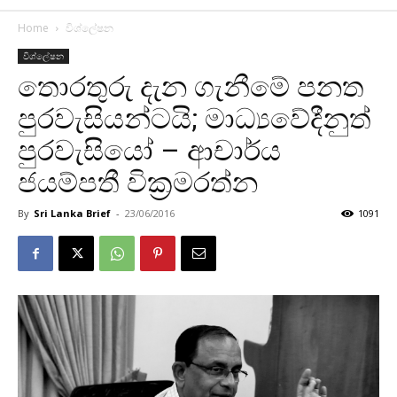
Home
විශ්ලේෂන
විශ්ලේෂන
තොරතුරු දැන ගැනීමේ පනත
පුරවැසියන්ටයි; මාධ්‍යවේදීනුත්
පුරවැසියෝ – ආචාර්ය
ජයම්පතී වික්‍රමරත්න
By
Sri Lanka Brief
-
23/06/2016
1091