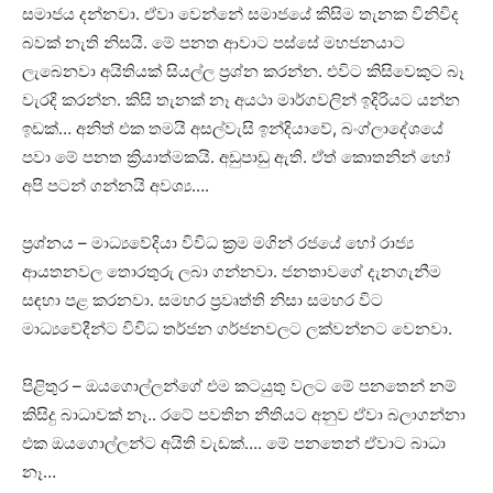
සමාජය දන්නවා. ඒවා වෙන්නේ සමාජයේ කිසිම තැනක විනිවිද
බවක්‌ නැති නිසයි. මේ පනත ආවාට පස්‌සේ මහජනයාට
ලැබෙනවා අයිතියක්‌ සියල්ල ප්‍රශ්න කරන්න. එවිට කිසිවෙකුට බෑ
වැරදි කරන්න. කිසි තැනක්‌ නෑ අයථා මාර්ගවලින් ඉදිරියට යන්න
ඉඩක්‌… අනිත් එක තමයි අසල්වැසි ඉන්දියාවේ, බංග්ලාදේශයේ
පවා මේ පනත ක්‍රියාත්මකයි. අඩුපාඩු ඇති. ඒත් කොතනින් හෝ
අපි පටන් ගන්නයි අවශ්‍ය….
ප්‍රශ්නය – මාධ්‍යවේදියා විවිධ ක්‍රම මගින් රජයේ හෝ රාජ්‍ය
ආයතනවල තොරතුරු ලබා ගන්නවා. ජනතාවගේ දැනගැනීම
සඳහා පළ කරනවා. සමහර ප්‍රවෘත්ති නිසා සමහර විට
මාධ්‍යවේදීන්ට විවිධ තර්ජන ගර්ජනවලට ලක්‌වන්නට වෙනවා.
පිළිතුර – ඔයගොල්ලන්ගේ එම කටයුතු වලට මේ පනතෙන් නම්
කිසිදු බාධාවක්‌ නෑ.. රටේ පවතින නීතියට අනුව ඒවා බලාගන්නා
එක ඔයගොල්ලන්ට අයිති වැඩක්‌…. මේ පනතෙන් ඒවාට බාධා
නෑ…