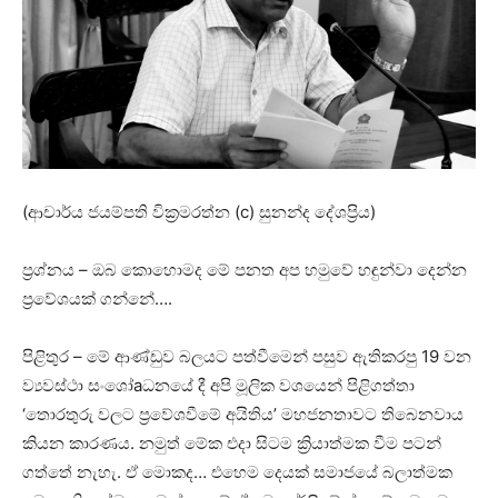
(ආචාර්ය ජයම්පති වික්‍රමරත්න (c) සුනන්ද දේශප්‍රිය)
ප්‍රශ්නය – ඔබ කොහොමද මේ පනත අප හමුවේ හඳුන්වා දෙන්න
ප්‍රවේශයක්‌ ගන්නේ….
පිළිතුර – මේ ආණ්‌ඩුව බලයට පත්වීමෙන් පසුව ඇතිකරපු 19 වන
ව්‍යවස්‌ථා සංශෝaධනයේ දී අපි මූලික වශයෙන් පිළිගත්තා
‘තොරතුරු වලට ප්‍රවේශවීමේ අයිතිය’ මහජනතාවට තිබෙනවාය
කියන කාරණය. නමුත් මේක එදා සිටම ක්‍රියාත්මක වීම පටන්
ගත්තේ නැහැ. ඒ මොකද… එහෙම දෙයක්‌ සමාජයේ බලාත්මක