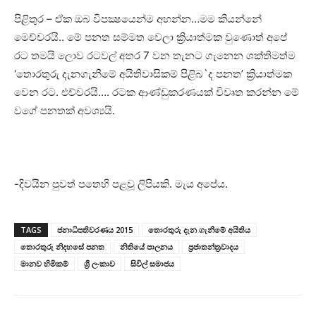
පිළිතුර – ඒක ඔබ විපක්‍ෂයෙන්ම අහන්න…මම කියන්නේ
මෙච්චරයි.. මේ පනත සම්මත වෙලා ක්‍රියාත්මක වුණොත් අපේ
රට තමයි ලොව රටවල් අතර 7 වන තැනට ගැනෙන ශක්‌තිමත්ම
‘තොරතුරු දැනගැනීමේ අයිතිවාසිකම් පිළිබ`ද පනත’ ක්‍රියාත්මක
වෙන රට. එච්චරයි…. රටක ආණ්‌ඩුකරණයක්‌ විවෘත කරන්න මේ
වගේ පනතක්‌ අවශ්‍යයි.
-දිවයින පුවත් පතෙහි පළවූ ලිපියකි. මැය අපේය.
TAGS
ජනාධිපතිවරණය 2015
තොරතුරු දැන ගැනීමේ අයිතිය
තොරතුරු නිදහසේ පනත
නිතියේ පාලනය
ප්‍රජාතන්ත්‍රවාදය
මානව හිමිකම්
ශ්‍රී ලංකාව
සිවිල් සමාජය