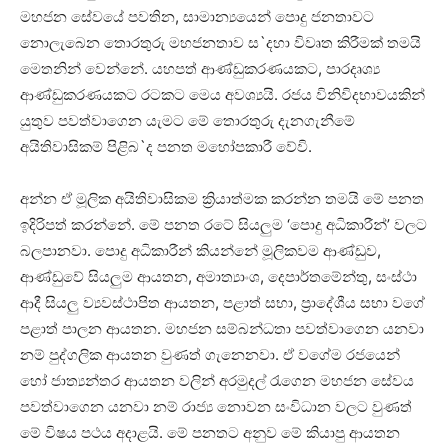
මහජන සේවයේ පවතින, සාමාන්‍යයෙන් පොදු ජනතාවට
නොලැබෙන තොරතුරු මහජනතාව ස`දහා විවෘත කිරීමක්‌ තමයි
මෙතනින් වෙන්නේ. යහපත් ආණ්‌ඩුකරණයකට, පාරදෘශ්‍ය
ආණ්‌ඩුකරණයකට රටකට මෙය අවශ්‍යයි. රජය විනිවිදභාවයකින්
යුතුව පවත්වාගෙන යැමට මේ තොරතුරු දැනගැනීමේ
අයිතිවාසිකම් පිළිබ`ද පනත මහෝපකාරී වේවි.
අන්න ඒ මූලික අයිතිවාසිකම ක්‍රියාත්මක කරන්න තමයි මේ පනත
ඉදිරිපත් කරන්නේ. මේ පනත රටේ සියලුම ‘පොදු අධිකාරීන්’ වලට
බලපානවා. පොදු අධිකාරීන් කියන්නේ මූලිකවම ආණ්‌ඩුව,
ආණ්‌ඩුවේ සියලුම ආයතන, අමාත්‍යාංශ, දෙපාර්තමේන්තු, සංස්‌ථා
ආදී සියලු ව්‍යවස්‌ථාපිත ආයතන, පළාත් සභා, ප්‍රාදේශීය සභා වගේ
පළාත් පාලන ආයතන. මහජන සම්බන්ධතා පවත්වාගෙන යනවා
නම් පුද්ගලික ආයතන වුණත් ගැනෙනවා. ඒ වගේම රජයෙන්
හෝ ජාත්‍යන්තර ආයතන වලින් අරමුදල් රැගෙන මහජන සේවය
පවත්වාගෙන යනවා නම් රාජ්‍ය නොවන සංවිධාන වලට වුණත්
මේ විෂය පථය අදාළයි. මේ පනතට අනුව මේ කියාපු ආයතන