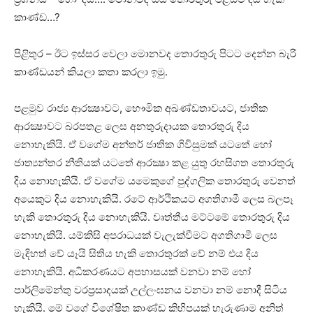
කාණ්‌ඩ…?
පිළිතුර – ඊට ඉස්‌සර වෙලා මොනවද තොරතුරු පිටට දෙන්න බැරි
කාණ්‌ඩයන් කියලා කතා කරලා ඉමු.
පළමුව රාජ්‍ය ආරක්‍ෂාවට, භෞමික අඛණ්‌ඩතාවයට, ජාතික
ආරක්‍ෂාවට බරපතළ ලෙස අනතුරුදායක තොරතුරු දිය
නොහැකියි. ඒ වගේම අන්තර් ජාතික ගිවිසුමක්‌ යටතේ හෝ
ජාත්‍යන්තර නීතියක්‌ යටතේ ආරක්‍ෂා කළ යුතු රහසිගත තොරතුරු
දිය නොහැකියි. ඒ වගේම යමෙකුගේ පුද්ගලික තොරතුරු වෙනත්
අයෙකුට දිය නොහැකියි. රටේ ආර්ථිකයට අගතිගාමී ලෙස බලපෑ
හැකි තොරතුරු දිය නොහැකියි. වෘත්තීය මට්‌ටමේ තොරතුරු දිය
නොහැකියි. යම්කිසි අපරාධයක්‌ වැලැක්‌වීමට අගතිගාමී ලෙස
මැදිහත් වේ යෑයි සිතිය හැකි තොරතුරක්‌ වේ නම් එය දිය
නොහැකියි. අධිකරණයට අපහාසයක්‌ වනවා නම් හෝ
පාර්ලිමේන්තු වරප්‍රසාදයක්‌ උල්ලංඝනය වනවා නම් නොදී සිටිය
හැකියි. මේ වගේ විශේෂිත කාණ්‌ඩ කිහිපයක්‌ හැරුණාම අනිත්