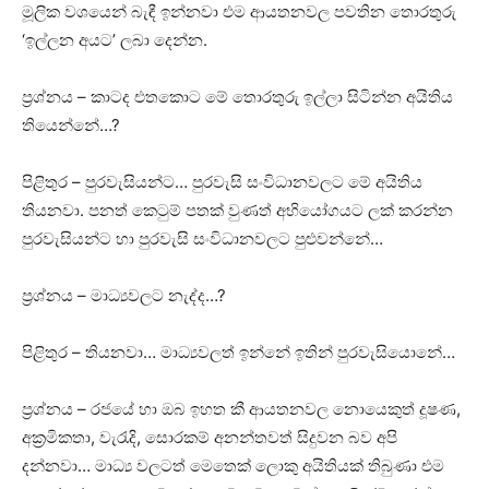
මූලික වශයෙන් බැඳී ඉන්නවා එම ආයතනවල පවතින තොරතුරු
‘ඉල්ලන අයට’ ලබා දෙන්න.
ප්‍රශ්නය – කාටද එතකොට මේ තොරතුරු ඉල්ලා සිටින්න අයිතිය
තියෙන්නේ…?
පිළිතුර – පුරවැසියන්ට… පුරවැසි සංවිධානවලට මේ අයිතිය
තියනවා. පනත් කෙටුම් පතක්‌ වුණත් අභියෝගයට ලක්‌ කරන්න
පුරවැසියන්ට හා පුරවැසි සංවිධානවලට පුළුවන්නේ…
ප්‍රශ්නය – මාධ්‍යවලට නැද්ද…?
පිළිතුර – තියනවා… මාධ්‍යවලත් ඉන්නේ ඉතින් පුරවැසියොනේ…
ප්‍රශ්නය – රජයේ හා ඔබ ඉහත කී ආයතනවල නොයෙකුත් දූෂණ,
අක්‍රමිකතා, වැරැදි, සොරකම් අනන්තවත් සිදුවන බව අපි
දන්නවා… මාධ්‍ය වලටත් මෙතෙක්‌ ලොකු අයිතියක්‌ තිබුණා එම