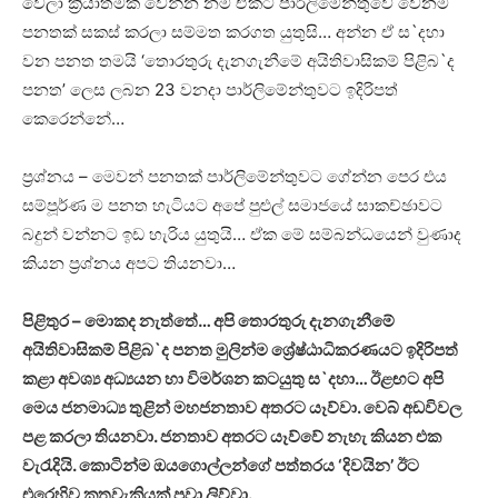
වෙලා ක්‍රියාත්මක වෙන්න නම් ඒකට පාර්ලිමේන්තුවේ වෙනම
පනතක්‌ සකස්‌ කරලා සම්මත කරගත යුතුසි… අන්න ඒ ස`දහා
වන පනත තමයි ‘තොරතුරු දැනගැනීමේ අයිතිවාසිකම් පිළිබ`ද
පනත’ ලෙස ලබන 23 වනදා පාර්ලිමේන්තුවට ඉදිරිපත්
කෙරෙන්නේ…
ප්‍රශ්නය – මෙවන් පනතක්‌ පාර්ලිමේන්තුවට ගේන්න පෙර එය
සම්පූර්ණ ම පනත හැටියට අපේ පුළුල් සමාජයේ සාකච්ඡාවට
බදුන් වන්නට ඉඩ හැරිය යුතුයි… ඒක මේ සම්බන්ධයෙන් වුණාද
කියන ප්‍රශ්නය අපට තියනවා…
පිළිතුර – මොකද නැත්තේ… අපි තොරතුරු දැනගැනීමේ
අයිතිවාසිකම් පිළිබ`ද පනත මුලින්ම ශ්‍රේෂ්ඨාධිකරණයට ඉදිරිපත්
කළා අවශ්‍ය අධ්‍යයන හා විමර්ශන කටයුතු ස`දහා… ඊළඟට අපි
මෙය ජනමාධ්‍ය තුළින් මහජනතාව අතරට යෑව්වා. වෙබ් අඩවිවල
පළ කරලා තියනවා. ජනතාව අතරට යෑව්වේ නැහැ කියන එක
වැරැදියි. කොටින්ම ඔයගොල්ලන්ගේ පත්තරය ‘දිවයින’ ඊට
එරෙහිව කතුවැකියක්‌ පවා ලිව්වා.
..