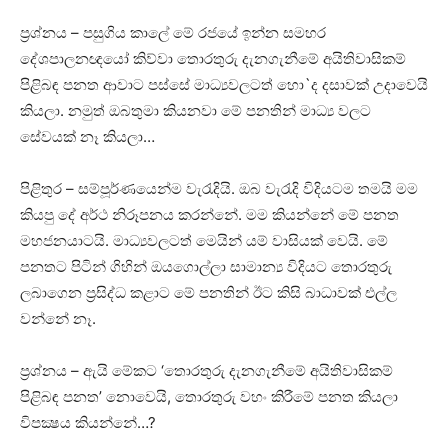
ප්‍රශ්නය – පසුගිය කාලේ මේ රජයේ ඉන්න සමහර
දේශපාලනඥයෝ කිව්වා තොරතුරු දැනගැනීමේ අයිතිවාසිකම්
පිළිබඳ පනත ආවාට පස්‌සේ මාධ්‍යවලටත් හො`ද දසාවක්‌ උදාවෙයි
කියලා. නමුත් ඔබතුමා කියනවා මේ පනතින් මාධ්‍ය වලට
සේවයක්‌ නෑ කියලා…
පිළිතුර – සම්පූර්ණයෙන්ම වැරැදියි. ඔබ වැරැදි විදියටම තමයි මම
කියපු දේ අර්ථ නිරූපනය කරන්නේ. මම කියන්නේ මේ පනත
මහජනයාටයි. මාධ්‍යවලටත් මෙයින් යම් වාසියක්‌ වෙයි. මේ
පනතට පිටින් ගිහින් ඔයගොල්ලා සාමාන්‍ය විදියට තොරතුරු
ලබාගෙන ප්‍රසිද්ධ කළාට මේ පනතින් ඊට කිසි බාධාවක්‌ එල්ල
වන්නේ නෑ.
ප්‍රශ්නය – ඇයි මේකට ‘තොරතුරු දැනගැනීමේ අයිතිවාසිකම්
පිළිබඳ පනත’ නොවෙයි, තොරතුරු වහං කිරීමේ පනත කියලා
විපක්‍ෂය කියන්නේ…?