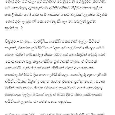
තොරතුරු හොයලා මහජනතාව වෙනුවෙන් හෙළිදරව් කරන්න.
මේ තොරතුරු දැනගැනීමේ අයිතිවාසිකම් පිළිබඳ පනත තුළින්
පොලීසියට හෝ වෙනයම් ආයතනයකට බලයක්‌ ලැබෙනවද එම
තොරතුරු ලැබුණේ කොහොමද කියලා මාධ්‍යවලින් ප්‍රශ්න
කරන්න…?
පිළිතුර – නැහැ… වැරැදියි… යම්කිසි කෙනෙක්‌ ඉල්ලා සිටියේ
නැතත්, මහජන සුබ සිද්ධිය ස`දහා ඉවහල් වනවා කියලා මෙම
පනත මගින් නම් කරලා තියන වර්ගයේ තොරතුරක්‌ කවුරු හෝ
සොයාගෙන පළ කළාට කිසිම ප්‍රශ්නයක්‌ නැහැ. ඒ විතරක්‌
නොවෙයි. දැන් තියනවානේ නීතියක්‌ රාජ්‍ය ආයතනයක
තොරතුරක්‌ පිටට දිය නොහැකියි කියලා. තොරතුරු දැනගැනීමේ
අයිතිවාසිකම් පිළිබ`ද පනත ආවාම එහෙම ප්‍රශ්න නැහැ. පනත
මගින් නම් කරලා තියන වර්ගයේ කාණ්‌ඩයට අයත් තොරතුරු
මහජනයා ඉල්ලා සිටියේ නැතත් පිටට දීමට රාජ්‍ය සේවකයාට
අයිතියක්‌ ලැබෙනවා මෙම පනත අනුව….
ප්‍රශ්නය – හො`දයි…. මොනවද ඔය තොරතුරු එළියට දිය හැකි