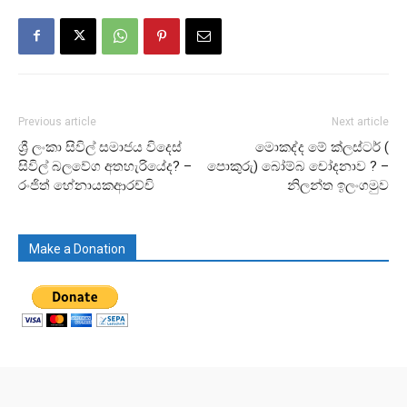
Previous article
Next article
ශ්‍රී ලංකා සිවිල් සමාජය විදෙස්
මොකද්ද මේ ක්ලස්ටර් (
සිවිල් බලවේග අතහැරියේද? –
පොකුරු) බෝම්බ චෝදනාව ? –
රංජිත් හේනායකආරච්චි
නිලන්ත ඉලංගමුව
Make a Donation