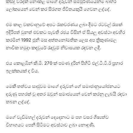
කිසිදු වරදක් නොකළ මාගේ දරුවන් සම්පූර්ණයෙන්ම බාහිර
ලෝකයෙන් වෙන් කර සිරගත ජීවිතයකුයි ගෙවන ලද්දේ.
එම කාල වකවානුවේ අපට රැකවරණය ලබා දීමට රටවල් රැසක්
ඉදිරිපත් වුනත් එවකට පැවති රජය විසින් ඒ සියලු අවස්ථා අවහිර
කරමින් 1992 ජූනි මස අත්තනෝමතික ලෙස අප ත්‍රිකුණාමල
නාවික හමුදා කඳවුරේ රැඳවුම් නිවාසයක රඳවන ලදී.
එය කොළඹින් කි.මි. 270 ක් පමණ දුරින් පිහිටි එල්.ටී.ටී.ඊ ප්‍රහාර
ඉලක්කයක් ද විය.
මෙකී තත්වය සෘජුවම මාගේ දරුවන් ගේ සමාජානුයෝජනයට
දරුණු පහරක් වූ අතර ඔවුන් සමාජයෙන් වෙන් කරනු ලැබයි රඳවා
තබන ලද්දේ.
මගේ වැඩිමහල් දරුවන් දෙදෙනාට ම පහ වසර ශිෂ්‍යත්ව
විභාගයට පෙනී සිටීමට අවස්ථාව ලබා නොදුණි.