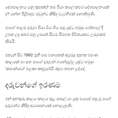
දේශපාලනය යනු කුමක්ද? තම පියා කලේ කවර දේශපාලනයක්
ද? යන්න පිළිබඳව ඔවුන්ට කිසිදු වැටහීමක් නොතිබුණි.
මාගේ බාලම දරුවා පියා මිය ගිය පසු යුද්ධ හමුදා රෝහලේ දී
උපත ලද අතර ඔහු උපතේ සිටම සිරගත ජීවිතයකට උරුමකම්
කියයි.
එතැන් සිට 1992 ජූනි මස වනතෙක් අවුරුදු තුනක පමණ
කාලයක් මා සහ මාගේ දරුවන් ගනේමුල්ල යුද්ධ හමුදා
‘කමාන්ඩෝ’ බලකා කඳවුරේයි රඳවා තබන ලද්දේ.
දරුවන්ගේ ඉරණම
ඉන් අනතුරු කාලය කාලය තුළ පාසල් යා යුතු වයසේ පසු වූ මගේ
දරුවන්ට කිසිදු අධ්‍යාපනයක් නොලැබුණි.