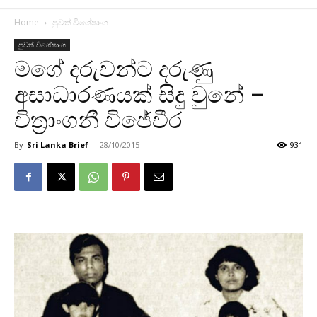
Home
පුවත් විශේෂාංග
පුවත් විශේෂාංග
මගේ දරුවන්ට දරුණු
අසාධාරණයක් සිදු වුනේ –
චිත්‍රාංගනී විජේවීර
By
Sri Lanka Brief
-
28/10/2015
931