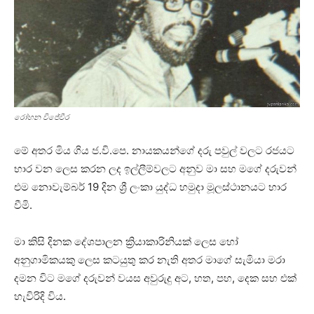
රෝහන විජේවීර
මේ අතර මිය ගිය ජ.වි.පෙ. නායකයන්ගේ දරු පවුල් වලට රජයට
භාර වන ලෙස කරන ලද ඉල්ලීම්වලට අනුව මා සහ මගේ දරුවන්
එම නොවැම්බර් 19 දින ශ්‍රී ලංකා යුද්ධ හමුදා මූලස්ථානයට භාර
වීමි.
මා කිසි දිනක දේශපාලන ක්‍රියාකාරිනියක් ලෙස හෝ
අනුගාමිකයකු ලෙස කටයුතු කර නැති අතර මාගේ සැමියා මරා
දමන විට මගේ දරුවන් වයස අවුරුදු අට, හත, පහ, දෙක සහ එක්
හැවිරිදි විය.