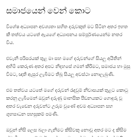
සමාජයෙන් වෙන් කොට
විශේෂ අධ්‍යාපන අවශ්‍යතා සහිත දරුවකුත් මට සිටින අතර ඉහත
කී තත්වය යටතේ ඇයගේ අධ්‍යාපනය සම්පූර්ණයෙන්ම නතර
විය.
එවැනි පරිසරයක් තුළ මා සහ මගේ දරුවන්ගේ සියලු අයිතීන්
අහිමි කෙරුණ අතර අපට නිදහසේ ගමන් කිරීමට, සමාජය හා මුසු
වීමට, ඥාති ඇසුර ලැබීමට තිබූ සියලු අවස්ථා නොලැබුණි.
එම තත්වය යටතේ මගේ දරුවන් රැඳවුම් නිවාසයක් තුළට කොටු
කරනු ලැබීමෙන් ඔවුන් දරුණු මානසික පීඩනයකට ගොදුරු වූ
අතර වැඩෙන දරුවන්ට උරුම වුණේ අවම අධ්‍යාපන සහ
ශුභසාධන පහසුකම් පමණි.
ඔවුන් නිසි ලෙස බලා ගැනීමට කිසිවකු නොවූ අතර මට ද කිසිම