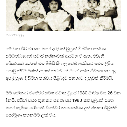
විජේවිිර පවුල
මේ වන විට මා සහ මගේ දරුවන් මුහුණ දී සිටින තත්වය
සම්බන්ධයෙන් සමාජ කතිකාවක් ආරම්භ වී ඇත. එවැනි
පරිසරයක් යටතේ මම බීබීසී සිංහල වෙබ් අඩවියට මෙම ලිපිය
යොමු කිරීම මගින් අදහස් කරන්නේ මගේ අතීත ජීවිතය සහ අද
අප මුහුණ දී සිටින තත්වය පිළිබඳව ජනතාව දැනුවත් කිරීමයි.
මම රෝහණ විජේවීර සමග විවාහ වූයේ 1980 මාර්තු මස 26 වන
දිනයි. එයින් වසර තුනකට පමණ පසු 1983 කළු ජූලියත් සමග
මගේ සැමියා,රෝහණ විජේවීර නායකත්වය දුන් ජනතා විමුක්ති
පෙරමුණ තහනමට ලක් විය.