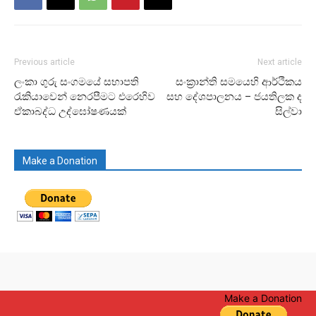
Previous article
Next article
ලංකා ගුරු සංගමයේ සභාපති
සංක්‍රාන්ති සමයෙහි ආර්ථිකය
රැකියාවෙන් නෙරපීමට එරෙහිව
සහ දේශපාලනය – ජයතිලක ද
ඒකාබද්ධ උද්ඝෝෂණයක්
සිල්වා
Make a Donation
Make a Donation