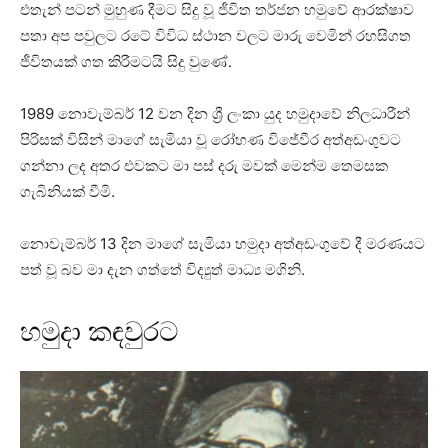
එතැන් පටන් මුහුණ දීමට සිදු වූ ජීවිත තර්ජන හමුවේ ආරක්ෂාව
පතා අප පවුලට රටේ විවිධ ස්ථාන වලට මාරු වෙමින් රහසිගත
ජීවිතයක් ගත කිරීමටයි සිදු වුණේ.
1989 නොවැම්බර් 12 වන දින ශ්‍රී ලංකා යුද හමුදාවේ නිලධාරීන්
පිරිසක් විසින් මාගේ සැමියා වූ රෝහණ විජේවීර අත්අඩංගුවට
ගන්නා ලද අතර එවකට මා පස් දරු මවක් මෙන්ම තෙමසක
ගැබිනියක් වීමි.
නොවැම්බර් 13 දින මාගේ සැමියා හමුදා අත්අඩංගුවේ දී මරණයට
පත් වූ බව මා දැන ගත්තේ විද්‍යුත් මාධ්‍ය මගිනි.
හමුදා කඳවුරට