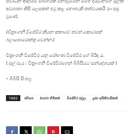
ස්වාධීන ආදායම් මාර්ගයක් නොවූයෙන් මගේ දරුවන්ගේ මූලික
අවශ්‍යතා කිසි ලෙසකත් ඉටු කළ නොහැකි තත්වයකයි මා පසු
වුණේ.
(චිත්‍රාංගනී විජේවීර කියන කතාවේ තවත් කොටසක්
බලාපොරොත්තු වෙන්න.)
චිත්‍රාංගනී විජේවීර
යනු
රෝහණ විජේවීර ගේ බිරිඳ ය.
( මුල් මැය : චිත්‍රාංගනී විජේවීරගෙන් බීබීසීයට සන්දේශයක් )
– බීබීසී සිංහල
TAGS
ජවිපෙ
මානව හිමිකම්
විජේවීර පවුල
ළමා අයිතිවාසිකම්