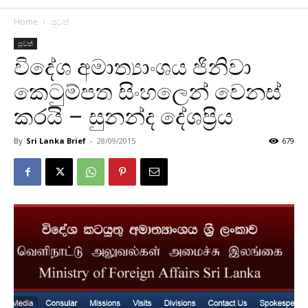
Home
පුවත්
පුවත්
විදේශ අමාත්‍යාංශය ජිනිවා
කෙටුම්පත සිංහලෙන් වෙනස්
කරයි – සුනන්ද දේශප්‍රිය
By
Sri Lanka Brief
-
28/09/2015
679