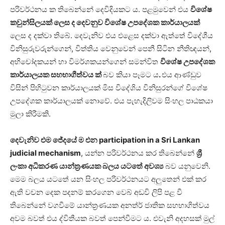
පරිවර්ථනය ක තිබෙන්නේ දෙවිදියකට ය. පළමුවෙන් එය
විශේෂ
කවුන්සිලයක්
ලෙස ද දෙවනුව විශේෂ උපදේශක කාර්යාලයක්
ලෙස ද දක්වා තිබේ. දෙවැනිව එය එළෙස දක්වා ඇත්තේ විදේශීය
විනිසුරුවරුන්ගෙන්, විත්තිය වෙනුවෙන් පෙනී සිටින නීතිඥයන්,
අභිචෝදකයන් හා විමර්ශකයන්ගෙන් සමන්විත
විශේෂ උපදේශක
කාර්යාලයක සහභාගීත්වය
ක්
බව කියා පෑමට ය
.
එය ආණ්ඩුව
විසින් පිහිටුවන කාර්යාලයක් මිස විදේශිය විනිසුරන්ගේ විශේෂ
උපදේශක කාර්යාලයක් නොවේ. එය පැහැදිලිවම සිංහල පාඨකයා
මුලා කිරීමකි.
දෙවැනිව එම ජේදයේ ම එන
participation in a Sri Lankan
judicial mechanism
, යන්න පරිවර්ථනය කර තිබෙන්නේ
ශ්‍රී
ලංකා අධිකරණ යාන්ත්‍රණයක බලය යටතේ අවශ්‍ය
බව යනුවෙනි.
මෙම බලය යටතේ යන සිංහල පරිවර්ථනයට අලුතෙන් එක් කර
ඇති වචන දෙක පදනම් කරගෙන වෙබ් අඩවි ලිපි පළ වී
තිබෙන්නේ වගවීමේ යාන්ත්‍රණයක අනත්ර් ජාතික සහභාගිත්වය
අවම බවත් එය ද්විතීයක බවත් පෙන්වීමට ය. එවැනි අදහසක් මුල්