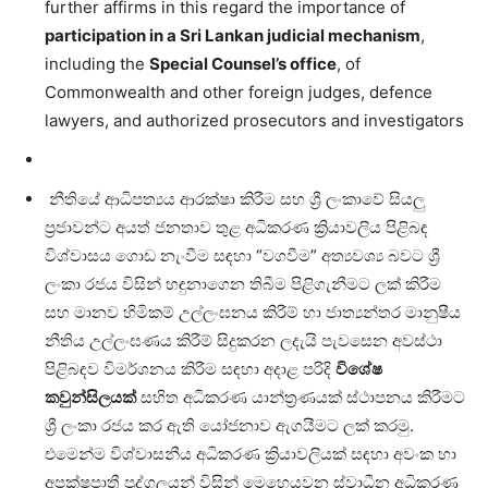
further affirms in this regard the importance of
participation in a Sri Lankan judicial mechanism
,
including the
Special Counsel’s office
, of
Commonwealth and other foreign judges, defence
lawyers, and authorized prosecutors and investigators
නීතියේ ආධිපත්‍යය ආරක්ෂා කිරීම සහ ශ්‍රී ලංකාවේ සියලු
ප්‍රජාවන්ට අයත් ජනතාව තුළ අධිකරණ ක්‍රියාවලිය පිළිබඳ
විශ්වාසය ගොඩ නැංවීම සඳහා “වගවීම” අත්‍යවශ්‍ය බවට ශ්‍රී
ලංකා රජය විසින් හඳුනාගෙන තිබීම පිළිගැනීමට ලක් කිරීම
සහ මානව හිමිකම් උල්ලංඝනය කිරීම් හා ජාත්‍යන්තර මානුෂීය
නීතිය උල්ලංඝණය කිරීම් සිදුකරන ලදැයි පැවසෙන අවස්ථා
පිළිබඳව විමර්ශනය කිරීම සඳහා අදාළ පරිදි
විශේෂ
කවුන්සිලයක්
සහිත අධිකරණ යාන්ත්‍රණයක් ස්ථාපනය කිරීමට
ශ්‍රී ලංකා රජය කර ඇති යෝජනාව ඇගයීමට ලක් කරමු.
එමෙන්ම විශ්වාසනීය අධිකරණ ක්‍රියාවලියක් සඳහා අවංක හා
අපක්ෂපාතී පුද්ගලයන් විසින් මෙහෙයවන ස්වාධීන අධිකරණ