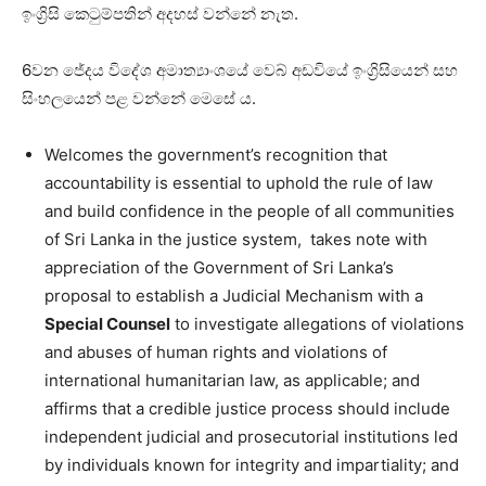
ඉංග්‍රිසි කෙටුම්පතින් අදහස් වන්නේ නැත‍.
6වන ජේදය විදේශ අමාත්‍යාංශයේ වෙබ් අඩවියේ ඉංග්‍රිසියෙන් සහ
සිංහලයෙන් පළ වන්නේ මෙසේ ය.
Welcomes the government’s recognition that
accountability is essential to uphold the rule of law
and build confidence in the people of all communities
of Sri Lanka in the justice system, takes note with
appreciation of the Government of Sri Lanka’s
proposal to establish a Judicial Mechanism with a
Special Counsel
to investigate allegations of violations
and abuses of human rights and violations of
international humanitarian law, as applicable; and
affirms that a credible justice process should include
independent judicial and prosecutorial institutions led
by individuals known for integrity and impartiality; and