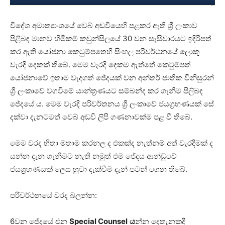
විදේශ අමාත්‍යාංශයේ වෙබ් අඩවියෙහි පළකර ඇති ශ්‍රී ලංකාව
පිළිබඳ මානව හිමිකම් කවුන්සිලයේ 30 වන සැසිවාරයට ඉදිරිපත්
කර ඇති යෝජනා කෙටුම්පතෙහි සිංහල පරිවර්ථනයේ ලොකු
වැරදි දෙකක් තිබේ. මෙම වැරදි දෙකම ඇත්තේ කෙටුම්පත්
යෝජනාවේ ඉතාම වැදගත් ජේදයක් වන අන්තර් ජාතික විනිසුරන්
ශ්‍රී ලංකාවේ වගවීමේ යාන්ත්‍රණයට සම්බන්ද කර ගැනීම පිලිබඳ
ජේදයේ ය. මෙම වැරදි පරිවර්තනය ශ්‍රී ලංකාවේ ජයග්‍රහණයක් සේ
දක්වා දැනටමත් වෙබ් අඩවි ලිපි ගණනාවක්ම පළ වී තිබේ.
මෙම වරද හිතා මතාම කරනල ද එකක්ද නැත්නම් අත් වැරදීමක් ද
යන්න දැන ගැනීමට නැති නමුත් එම ජේදය ආන්ඩුවේ
ජයග්‍රහණයක් ලෙස හුවා දැක්වීම දැන් පටන් ගෙන තිබේ.
පරිවර්ථනයේ වරද බලන්න:
6වන ජේදයේ එන
Special Counsel
ය
න්න දෙතැනකදී