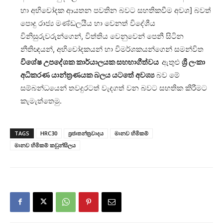
හා අභිචෝදක ආයතන පවතින බවට සහතිකවීම අවශ] බවත්
පොදු රාජ්‍ය මණ්ඩලයීය හා වෙනත් විදේශීය
විනිසුරුවරුන්ගෙන්, විත්තිය වෙනුවෙන් පෙනී සිටින
නීතිඥයන්, අභිචෝදකයන් හා විමර්ශකයන්ගෙන් සමන්විත
විශේෂ උපදේශක කාර්යාලයක සහභාගීත්වය
ඇතුළු
ශ්‍රී ලංකා
අධිකරණ යාන්ත්‍රණයක බලය යටතේ අවශ්‍ය
බව මේ
සම්බන්ධයෙන් තවදුරටත් වැදගත් වන බවට සහතික කිරීමට
කැමැත්තෙමු.
TAGS
HRC30
ප්‍රජාතන්ත්‍රවාදය
මානව හිමිකම්
මානව හිමිකම් කවුන්සිලය