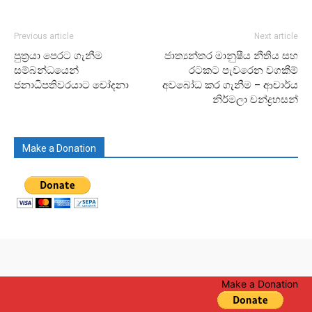
Previous article
Next article
පුත්‍රයා පෙරට ගැනීම
ජාත්‍යන්තර මානුෂීය නීතිය සහ
සම්බන්ධයෙන්
රටකට පැවරෙන වගකීම්
ජනාධිපතිවරයාට චෝදනා
අවබෝධ කර ගැනීම – ආචාර්ය
නිර්මලා චන්ද්‍රහසන්
Make a Donation
Make a Donation