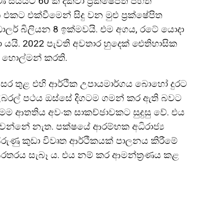
සියයට 60 ක් දක්වා ප්‍රක්ෂේපිත පහත
කට එක්වීමෙන් සිදු වන මුළු ප්‍රක්ෂේපිත
ඩොලර් බිලියන 8 ඉක්මවයි. එම අගය, රටේ යොදා
ා යයි. 2022 පැවති අවතාර හුදෙක් ඓතිහාසික
 හොල්මන් කරති.
ර තුළ එහි ආර්ථික උපායමාර්ගය බොහෝ දුරට
ිබරල් පථය ඔස්සේ දිගටම ගමන් කර ඇති බවට
මෙම ආතතිය අවංක සාකච්ඡාවකට සුදුසු වේ. එය
වන්නේ නැත. පක්ෂයේ ආරම්භක අධිරාජ්‍ය
ිරුණු කුඩා විවෘත ආර්ථිකයක් පාලනය කිරීමේ
 පරතරය සැබෑ ය. එය නම් කර ආමන්ත්‍රණය කළ