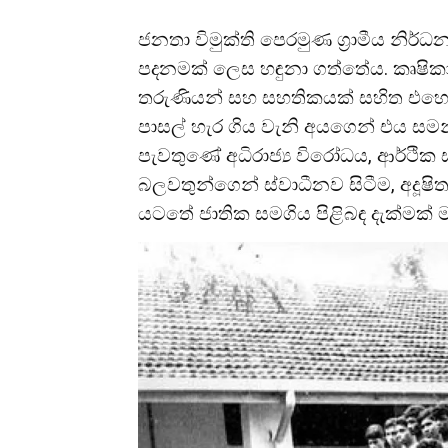
ජනතා විමුක්ති පෙරමුණ ග්‍රාමීය නිර්
පදනමක් ලෙස හඳුනා ගත්තේය. කෘෂිකාර
තරුණියන් සහ සහතිකයක් සහිත එහෙ
පාසල් හැර ගිය වැනි අයගෙන් එය සමන
පැවතුණේ අධිරාජ්‍ය විරෝධය, ආර්ථික ස
බලවතුන්ගෙන් ස්වාධීනව සිටීම, අදූෂ
යටතේ ජාතික සමගිය පිළිබඳ දැක්මක් ම