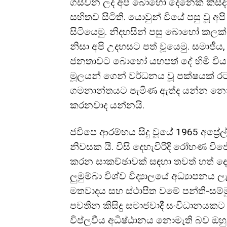
ගස්වන ලද අප බොහෝ දෙනෙක් කිසිදා
සහිතව සිටිති. යොවුන් වියේ පසු ව
සිටියෙමු. නිදහසින් පසු බොහෝ කලක්
නිසා අපි උදහසට පත් වූයෙමු. සමාජීය
ජනතාවට බොහෝ යහපත් දේ හිමි විය යු
මූලයන් ගෙන් වර්ධනය වූ පක්ෂයක් රට 
ගමනාන්තයට පැමිණ ඇත්ද යන්න නොව,
කරනවාද යන්නයි.
ජවිපෙ ආරම්භය සිදු වූයේ 1965 අප්‍ර
නිවසක යි. විසි දෙහැවිරිදි රෝහණ විජ
කරන සාකච්ඡාවක් සඳහා තවත් හත් දෙනෙ
ලුමුම්බා විශ්ව විද්‍යාලයේ අධ්‍යාප
මතවාදය සහ ස්ථාපිත වමේ පන්ති-සම්මු
පවතින කිසිදු සමාජවාදී සංවිධානයකට ශ
විප්ලවීය අධිෂ්ඨානය නොමැති බව ඔ