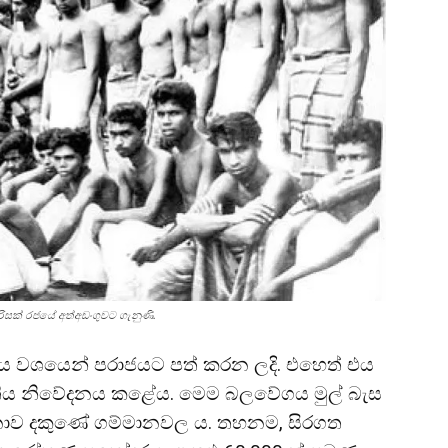
රිසක් රජයේ අත්අඩංගුවට ගැනුණි.
දමය වශයෙන් පරාජයට පත් කරන ලදි. එහෙත් එය
තිය නිවේදනය කළේය. මෙම බලවේගය මුල් බැස
ොව දකුණේ ගම්මානවල ය. තහනම, සිරගත