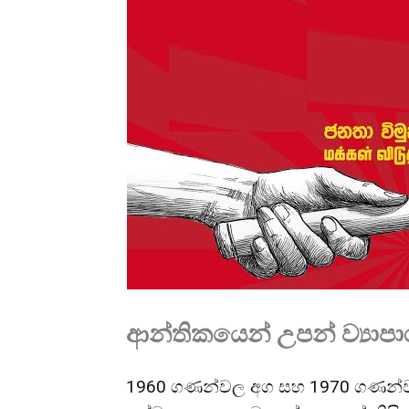
ආන්තිකයෙන් උපන් ව්‍යාපා
1960 ගණන්වල අග සහ 1970 ගණන්වල 