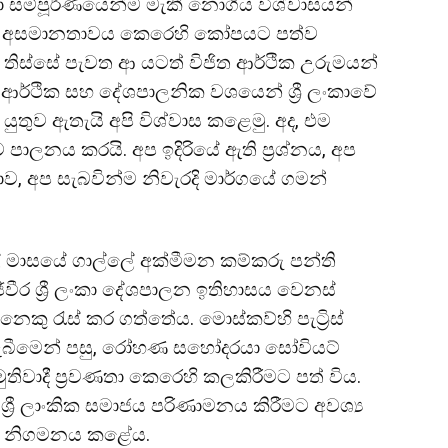
 සම්පූර්ණයෙන්ම මැකී නොගිය විශ්වාසයන්
ූ අපි අසමානතාවය කෙරෙහි කෝපයට පත්ව
 තිස්සේ පැවත ආ යටත් විජිත ආර්ථික උරුමයන්
, ආර්ථික සහ දේශපාලනික වශයෙන් ශ්‍රී ලංකාවේ
තුව ඇතැයි අපි විශ්වාස කළෙමු. අද, එම
පාලනය කරයි. අප ඉදිරියේ ඇති ප්‍රශ්නය, අප
 අප සැබවින්ම නිවැරදි මාර්ගයේ ගමන්
ේල් මාසයේ ගාල්ලේ අක්මීමන කම්කරු පන්ති
ේවීර ශ්‍රී ලංකා දේශපාලන ඉතිහාසය වෙනස්
කු රැස් කර ගත්තේය. මොස්කව්හි පැට්‍රිස්
නය ලැබීමෙන් පසු, රෝහණ සහෝදරයා සෝවියට්
තිවාදී ප්‍රවණතා කෙරෙහි කලකිරීමට පත් විය.
්‍රී ලාංකික සමාජය පරිණාමනය කිරීමට අවශ්‍ය
හු නිගමනය කළේය.