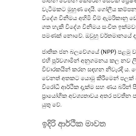
ජාතීන් වෙතින් කෙරෙන සේවක ප්‍රේෂණ 
වැටීමකට මුහුණ දෙයි. ගෝලීය කම්පන එ
විදේශ විනිමය අහිමි වීම් ඇමරිකානු 
ගත හැකි විදේශ විනිමය සංචිත ඉක්මව
පමණක් නොවේ. ඔවුහු වර්තමානයේ ද
ජාතික ජන බලවේගයේ (NPP) පළමු වස
එහි පූර්වගාමීන් අනුගමනය කල නව ල
විචාරකයින් කරන සඳහන නිවැරදි ය. 
වෙනත් අතකට යොමු කිරීමෙන් පලක් 
විරෝධී ආර්ථික දැක්ම සහ ණය බරින් ප
ප්‍රායෝගික අවශ්‍යතාවය අතර පවතින
යුතු වේ.
ඉදිරි ආර්ථික මාවත