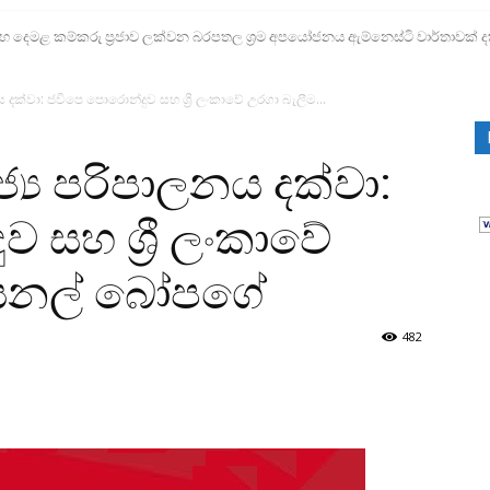
ෙමළ කම්කරු ප්‍රජාව ලක්වන බරපතල ශ්‍රම අපයෝජනය ඇම්නෙස්ටි වාර්තාවක් ද
නය දක්වා: ජවිපෙ පොරොන්දුව සහ ශ්‍රී ලංකාවේ උරගා බැලීම...
ජ්‍ය පරිපාලනය දක්වා:
 සහ ශ්‍රී ලංකාවේ
ලයනල් බෝපගේ
482