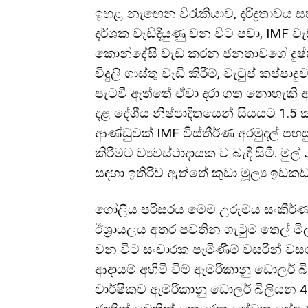
ඉහළ නැඟෙන විරැකියාව, දරිද්‍රතාවය
දර්ශක වැඩිදියුණු වන විට පවා, IMF 
කොන්දේසි වැඩ කරන ජනතාවගේ දුෂ්කරතාව
විදුලි ගාස්තු වැඩි කිරීම්, වැටුප් කප්
පැටවී ඇත්තේ ඒවා දරා ගත නොහැකි අ
දළ දේශීය නිෂ්පාදිතයෙන් සියයට 1.
ආණ්ඩුවක් IMF විස්තීර්ණ අරමුදල් 
කිරීමට ව්‍යවස්ථාදායක ව බැඳී සිටී. මු
සඳහා ඉතිරිව ඇත්තේ කුඩා මූල්‍ය ඉඩකඩ
ගෝලීය පරිසරය මෙම උරුමය සංකීර්ණ
ඊශ්‍රායලය අතර පවතින ගැටුම තෙල් මි
වන විට සංචාරක පැමිණීම් වසරින් වසර
ආදායම් අහිමි වීම් ඇමරිකානු ඩොලර්
වාර්ෂිකව ඇමරිකානු ඩොලර් බිලියන 