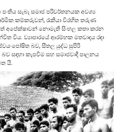
ධන පංතිය සැබෑ සමාජ පරිවර්තනයක අවශ්‍ය
්මික කම්කරුවන්, රැකියා විරහිත තරුණ
ත් අපේක්ෂාවන් නොමැති සිංහල කතා කරන
්විත විය. ව්‍යාපාරයේ ආරම්භක මතවාදය රඳා
්වයංපෝෂිත බව, සීතල යුද්ධ සුපිරි
ිත බව සඳහා කැපවීම සහ සමාජවාදී පාලනය
ත යි.