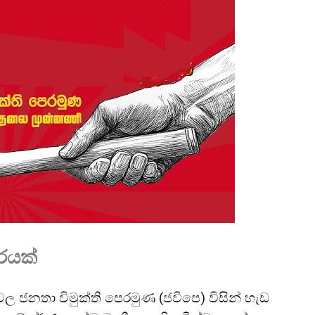
රයක්
ජනතා විමුක්ති පෙරමුණ (ජවිපෙ) විසින් හැඩ