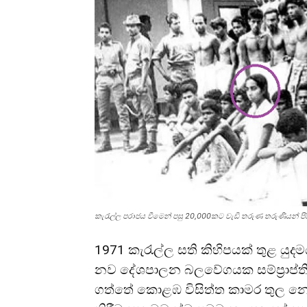
කැරැල්ල පරාජය වීමෙන් පසු 20,000කට වැඩි තරුණ තරුණියන් පි
1971 කැරැල්ල සති කිහිපයක් තුළ යු
නව දේශපාලන බලවේගයක සම්ප්‍රාප්
ගත්තේ කොළඹ විසිත්ත කාමර තුල න