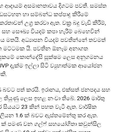
 සහ ආදායම් අසමානතාවය දිගටම පවතී. සමස්ත
වැඩසටහන හා සම්බන්ධ කප්පාදු කිරීමේ
න් උග්‍ර කරවා ඇත. වක්‍ර බදු වැඩි කිරීම්,
පාදුව සහ සෞඛ්‍ය වියදම් කපා හැරීම් බෙහෙවින්
ය මතයි. අධ්‍යාපන වියදම් පවතින්නේ තවමත්
5 ක මට්ටමක යි. පවතින ඕනෑම අනාගත
පහසුකමේ කොන්දේසි සූක්ෂම ලෙස අනුගමනය
ල් JVP දැක්ම ඉල්ලා සිටි ව්‍යුහාත්මක ආයෝජන
කි.
 බවට පත් කරයි. ඉරානය, එක්සත් ජනපදය සහ
ල තියුණු ලෙස ඉහළ නංවා තිබේ. 2026 මාර්තු
 සියයට 23 කින් පහත වැටී ඇත. වාර්ෂික
 බිලියන 1.6 ක් බවට ඇස්තමේන්තු කර ඇත.
4 ක් පමණ වන ගල්ෆ් සහයෝගිතා කවුන්සිල