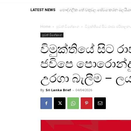
LATEST NEWS
පෞද්ගලික තේ වතුවල සේවය කරන මලයියාහ ද
Home
පුවත් විශේෂාංග
විමුක්තියේ සිට රාජ්‍ය පරිපාල
පුවත් විශේෂාංග
විමුක්තියේ සිට රා
ජවිපෙ පොරොන්දුව
උරගා බැලීම – 
By
Sri Lanka Brief
-
04/04/2026