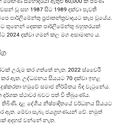
 සහ රෝහණ සහෝදරයා ඇතුළු 60,000 ක් පමණ
වසන් වූ සහ 1987 සිට 1989 දක්වා පැවති
ෙ පාර්ලිමේන්තු ප්‍රජාතන්ත්‍රවාදයට කැප වූයේය.
ිට තුනෙන් දෙකක පාර්ලිමේන්තු බහුතරයක්
ට 2024 දක්වා ගමන් කල මග අසාමාන්‍ය ය.
ෝග
ටක් උරුම කර ගත්තේ නැත. 2022 ස්වෛරී
ෂ කර ඇත. උද්ධමනය සියයට 70 දක්වා ඉහළ
ි දුෂ්කරතා හමුවේ සමාජ නිර්මිතය බිඳ වැටුනේය.
ක දර්ශක ස්ථාවර බවට පත් වී තිබුණේය.
ී තිබිණි. දළ දේශීය නිෂ්පාදිතයේ වර්ධනය සියයට
 ඇත. මේවා සැබෑ ජයග්‍රහණයන් වේ. නමුත්
් අදහස් වන්නේ නැත.