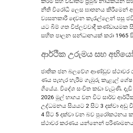
කිරීම සහ වඩාත්ම ප්‍රමුඛ නායකයන්
නීති විරෝධී ලෙස ඝාතනය කිරීමෙන් අ
ව්‍යසනකාරී දෙවන කැරැල්ලෙන් පසු ජවිප
යට බිම් ගත විප්ලවවාදී කණ්ඩායමක ස
සහිත පාලන සන්ධානයක් කරා 1965 සි
ආර්ථික උරුමය සහ අභිය
ජාතික ජන බලවේග ආණ්ඩුව ස්ථාවර ර
ණය පැහැර හැරීම ගැඹුරු කැළැල් ශේ
ගියේය. විදේශ සංචිත කඩා වැටුණි. දැඩ
2026 මුල් භාගය වන විට සාර්ව ආර්ථි
උද්ධමනය සියයට 2 සිට 3 දක්වා අඩු ව
4 සිට 5 දක්වා වන බව පුරෝකථනය කර
ස්ථාවර කරණය යන්නෙන් පරිණාමනයක