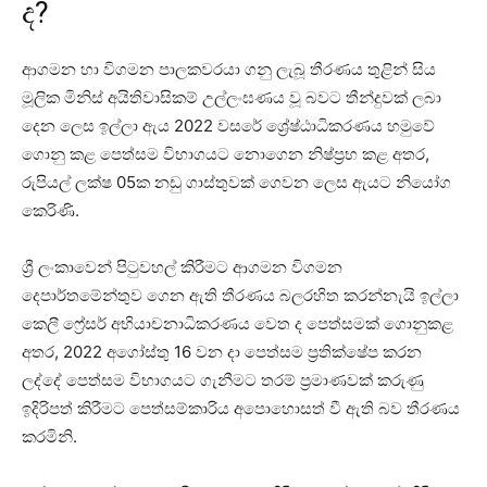
ද?
ආගමන හා විගමන පාලකවරයා ගනු ලැබූ තීරණය තුළින් සිය
මූලික මිනිස් අයිතිවාසිකම් උල්ලංඝණය වූ බවට තීන්දුවක් ලබා
දෙන ලෙස ඉල්ලා ඇය 2022 වසරේ ශ්‍රේෂ්ඨාධිකරණය හමුවේ
ගොනු කළ පෙත්සම විභාගයට නොගෙන නිෂ්ප්‍රභ කළ අතර,
රුපියල් ලක්ෂ 05ක නඩු ගාස්තුවක් ගෙවන ලෙස ඇයට නියෝග
කෙරිණි.
ශ්‍රී ලංකාවෙන් පිටුවහල් කිරීමට ආගමන විගමන
දෙපාර්තමේන්තුව ගෙන ඇති තීරණය බලරහිත කරන්නැයි ඉල්ලා
කෙලී ෆ්‍රේසර් අභියාචනාධිකරණය වෙත ද පෙත්සමක් ගොනුකළ
අතර, 2022 අගෝස්තු 16 වන දා පෙත්සම ප්‍රතික්ෂේප කරන
ලද්දේ පෙත්සම විභාගයට ගැනීමට තරම් ප්‍රමාණවක් කරුණු
ඉදිරිපත් කිරීමට පෙත්සම්කාරිය අපොහොසත් වී ඇති බව තීරණය
කරමිනි.