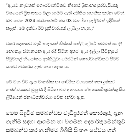
“ඇයට නැවතත් ගෞරවාන්විතව නිදහස් බ්‍රිතාන්‍ය පුරවැසියකු
වශයෙන් බ්‍රිතාන්‍යය බලා යාමට ඇති අයිතිය සහතික කරන මෙන්,
ඔබ වෙත 2024 ඔක්තෝබර් මස 03 වන දින ඉල්ලීමක් ඉදිරිපත්
කළත්, මේ දක්වා ඊට ප්‍රතිචාරයක් ලැබිලා නැහැ.”
වසර දෙකකට වැඩි කාලයක් තිස්සේ කේලි ෆ්‍රේසර් තවමත් හෙළි
නොකළ ස්ථානයක ඇය රැඳී සිටින අතර, ඇය ඉල්ලා සිටිනුයේ
පිටුවහල් නියෝගය අත්හිටුවා මෙරටින් ගෞරවාන්විතව පිටව
යාමට අවසරය ලබා දෙන ලෙස ය.
මේ වන විට ඇය මානසික හා ශාරිරික වශයෙන් ඉතා දුෂ්කර
තත්ත්වයකට මුහුණ දී සිටින බව ද නාගානන්ද කොඩිතුවක්කු සිය
ලිපියෙන් ජනාධිපතිවරයා වෙත දන්වා ඇත.
මෙම සිදුවිම සම්බන්ධව වැඩිදුරටත් තොරතුරු දැන
ගැනීම සඳහා ආගමන හා විගමන දෙපාර්තුමේන්තුව
සම්බන්ධ කර ගැනීමට බීබීසි සිංහල සේවය ගත්