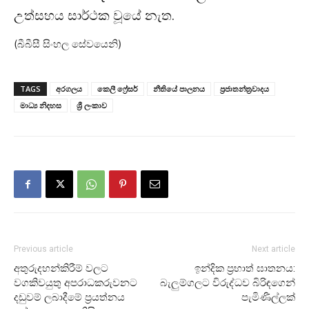
උත්සහය සාර්ථක වූයේ නැත.
(බීබීසී සිංහල සේවයෙනි)
TAGS
අරගලය
කෙලී ෆ්‍රේසර්
නීතියේ පාලනය
ප්‍රජාතන්ත්‍රවාදය
මාධ්‍ය නිදහස
ශ්‍රී ලංකාව
Previous article
Next article
අතුරුදහන්කිරීම් වලට
ඉන්දික ප්‍රභාත් ඝාතනය:
වගකිවයුතු අපරාධකරුවනට
බැලුම්ගලට විරුද්ධව බිරිඳගෙන්
දඩුවම් ලබාදීමේ ප්‍රයත්නය
පැමිණිල්ලක්