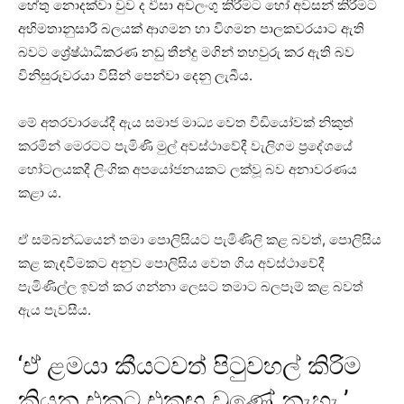
හේතු නොදක්වා වුව ද වීසා අවලංගු කිරීමට හෝ අවසන් කිරීමට
අභිමතානුසාරී බලයක් ආගමන හා විගමන පාලකවරයාට ඇති
බවට ‍ශ්‍රේෂ්ඨාධිකරණ නඩු තීන්දු මගින් තහවුරු කර ඇති බව
විනිසුරුවරයා විසින් පෙන්වා දෙනු ලැබීය.
මේ අතරවාරයේදී ඇය සමාජ මාධ්‍ය වෙත වීඩියෝවක් නිකුත්
කරමින් මෙරටට පැමිණි මුල් අවස්ථාවේදී වැලිගම ප්‍රදේශයේ
හෝටලයකදී ලිංගික අපයෝජනයකට ලක්වූ බව අනාවරණය
කළා ය.
ඒ සම්බන්ධයෙන් තමා පොලිසියට පැමිණිලි කළ බවත්, පොලිසිය
කළ කැඳවීමකට අනුව පොලිසිය වෙත ගිය අවස්ථාවේදී
පැමිණිල්ල ඉවත් කර ගන්නා ලෙසට තමාට බලපෑම් කළ බවත්
ඇය පැවසීය.
‘ඒ ළමයා කීයටවත් පිටුවහල් කිරිම
කියන එකට එකඟ වුණේ නැහැ.’