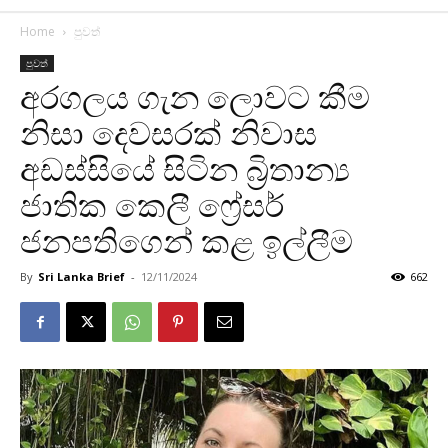
Home
පුවත්
පුවත්
අරගලය ගැන ලොවට කීම
නිසා දෙවසරක් නිවාස
අඩස්සියේ සිටින බ්‍රිතාන්‍ය
ජාතික කෙලී ෆ්‍රේසර්
ජනපතිගෙන් කළ ඉල්ලීම
By
Sri Lanka Brief
-
12/11/2024
662