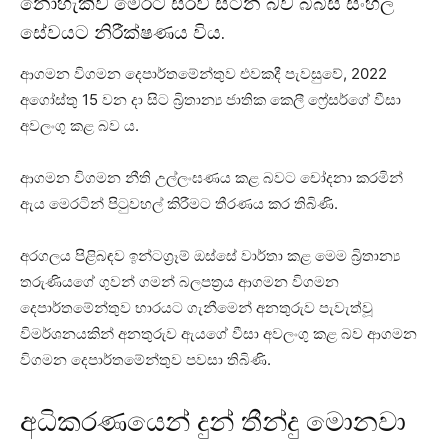
නොහැකිව මෙරට සිරවී සිටින බව බීබීසී සිංහල
සේවයට නිරීක්ෂණය විය.
ආගමන විගමන දෙපාර්තමේන්තුව එවකදී පැවසුවේ, 2022
අගෝස්තු 15 වන දා සිට බ්‍රිතාන්‍ය ජාතික කෙලී ෆ්‍රේසර්ගේ වීසා
අවලංගු කළ බව ය.
ආගමන විගමන නීති උල්ලංඝණය කළ බවට චෝදනා කරමින්
ඇය මෙරටින් පිටුවහල් කිරීමට තීරණය කර තිබිණි.
අරගලය පිළිබඳව ඉන්ටග්‍රෑම් ඔස්සේ වාර්තා කළ මෙම බ්‍රිතාන්‍ය
තරුණියගේ ගුවන් ගමන් බලපත්‍රය ආගමන විගමන
දෙපාර්තමේන්තුව භාරයට ගැනීමෙන් අනතුරුව පැවැත්වූ
විමර්ශනයකින් අනතුරුව ඇයගේ වීසා අවලංගු කළ බව ආගමන
විගමන දෙපාර්තමේන්තුව පවසා තිබිණි.
අධිකරණයෙන් දුන් තීන්දු මොනවා