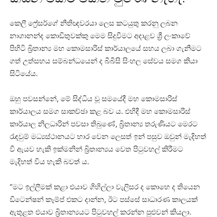
කෙලී ෆ්‍රේසර්ගේ නීතිඥවරයා ලෙස කටයුතු කරනු ලබන
නාගානන්ද කොඩිතුවක්කු මෙම සිදුවීමට අදාළව ශ්‍රී ලංකාවේ
පිහිටි බ්‍රිතාන්‍ය මහ කොමසාරිස් කාර්යාලයේ සහය ලබා ගැනීමට
ගත් උත්සහය සම්බන්ධයෙන් ද බීබීසි සිංහල සේවය සමග කියා
සිටියේය.
ඔහු පවසන්නේ, මේ සිද්ධිය වූ සමයේදී මහ කොමසාරිස්
කාර්යාලය සමග සාකච්ඡා කළ බව ය. එහිදී මහ කොමසාරිස්
කාර්යාල නිලධාරින් පවසා තිබුණේ, බ්‍රිතාන්‍ය තරුණියට මෙරට
රැඳවුම් මධ්‍යස්ථානයට භාර වෙන ලෙසත් ඉන් පසුව ඔවුන් මැදිහත්
වී ඇයව හැකි ඉක්මනින් බ්‍රිතාන්‍යය වෙත පිටුවහල් කිරීමට
මැදිහත් විය හැකි බවත් ය.
“මට ඉල්ලීමක් කළා එයාව ගිහිල්ලා වැලිසර ද කොහෙ ද තියෙන
ඩිටෙන්ෂන් කෑම්ප් එකට දාන්න, ඊට පස්සේ සාධාරණ කාලයක්
ඇතුළත එයාව බ්‍රිතාන්‍යයට පිටුවහල් කරන්න පුළුවන් කියලා.