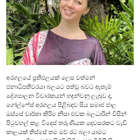
අරගලයේ ප්‍රතිඵලයක් ලෙස වත්මන්
ජනාධිපතිවරයා බලයට පත්වූ බවට ඇතැම්
දේශපාලන විචාරකයන් හඳුන්වනු ලැබූව ද,
ගෝල්ෆේස් අරගලය පිළිබඳව සිය සමාජ ජාල
ඔස්සේ වාර්තා කිරිම නිසා එවක බලධාරින් විසින්
පිටුවහල් කළ විදෙස් තරුණියක දෙවසරකට වැඩි
කාලයක් තිස්සේ තම මව් රට බලා යාමට