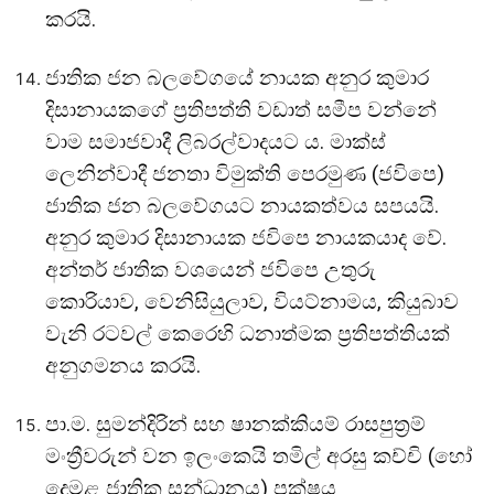
කරයි.
ජාතික ජන බලවේගයේ නායක අනුර කුමාර
දිසානායකගේ ප්‍රතිපත්ති වඩාත් සමීප වන්නේ
වාම සමාජවාදී ලිබරල්වාදයට ය. මාක්ස්
ලෙනින්වාදී ජනතා විමුක්ති පෙරමුණ (ජවිපෙ)
ජාතික ජන බලවේගයට නායකත්වය සපයයි.
අනුර කුමාර දිසානායක ජවිපෙ නායකයාද වේ.
අන්තර් ජාතික වශයෙන් ජවිපෙ උතුරු
කොරියාව, වෙනිසියුලාව, වියට්නාමය, කියුබාව
වැනි රටවල් කෙරෙහි ධනාත්මක ප්‍රතිපත්තියක්
අනුගමනය කරයි.
පා.ම. සුමන්දිරින් සහ ෂානක්කියම් රාසපුත්‍රම්
මංත්‍රීවරුන් වන ඉලංකෙයි තමිල් අරසු කච්චි (හෝ
දෙමළ ජාතික සන්ධානය) පක්ෂය