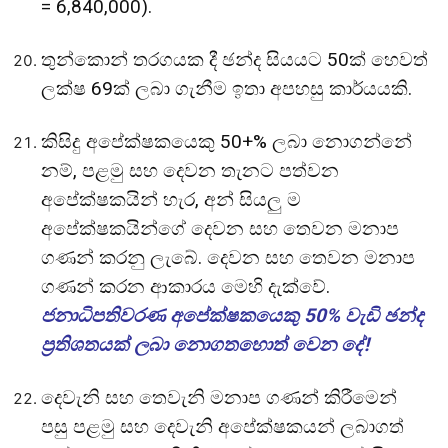
= 6,840,000).
තුන්කොන් තරගයක දී ඡන්ද සියයට 50ක් හෙවත්
ලක්ෂ 69ක් ලබා ගැනීම ඉතා අපහසු කාර්යයකි.
කිසිදු අපේක්ෂකයෙකු 50+% ලබා නොගන්නේ
නම්, පළමු සහ දෙවන තැනට පත්වන
අපේක්ෂකයින් හැර, අන් සියලු ම
අපේක්ෂකයින්ගේ දෙවන සහ තෙවන මනාප
ගණන් කරනු ලැබේ. දෙවන සහ තෙවන මනාප
ගණන් කරන ආකාරය මෙහි දැක්වේ.
ජනාධිපතිවරණ අපේක්ෂකයෙකු 50% වැඩි ඡන්ද
ප්‍රතිශතයක් ලබා නොගතහොත් වෙන දේ!
දෙවැනි සහ තෙවැනි මනාප ගණන් කිරීමෙන්
පසු පළමු සහ දෙවැනි අපේක්ෂකයන් ලබාගත්