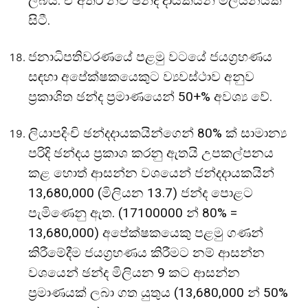
ලබයි. ඒ අතර නව ඡන්ද දායකයන් මිලියනයක්
සිටී.
ජනාධිපතිවරණයේ පළමු වටයේ ජයග්‍රහණය
සඳහා අපේක්ෂකයෙකුට ව්‍යවස්ථාව අනුව
ප්‍රකාශිත ඡන්ද ප්‍රමාණයෙන් 50+% අවශ්‍ය වේ.
ලියාපදිංචි ඡන්දදායකයින්ගෙන් 80% ක් සාමාන්‍ය
පරිදි ඡන්දය ප්‍රකාශ කරනු ඇතයි උපකල්පනය
කළ හොත් ආසන්න වශයෙන් ජන්දදායකයින්
13,680,000 (මිලියන 13.7) ජන්ද පොළට
පැමිණෙනු ඇත. (17100000 න් 80% =
13,680,000) අපේක්ෂකයෙකු පළමු ගණන්
කිරීමේදීම ජයග්‍රහණය කිරීමට නම් ආසන්න
වශයෙන් ඡන්ද මිලියන 9 කට ආසන්න
ප්‍රමාණයක් ලබා ගත යුතුය (13,680,000 න් 50%