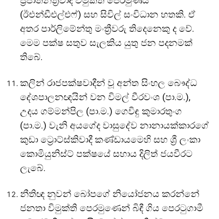
ප්‍රජාතන්ත්‍රවාදී විමුක්ති පෙරමුණය
(ඊඑන්ඩීඑල්එෆ්) සහ සිවිල් සංවිධාන හතකි. ඒ
අතර පාර්ලිමේන්තු මංත්‍රීවරු තිදෙනෙකු ද වේ.
මෙම පක්ෂ සතුව සැලකිය යුතු ජන පදනමක්
තිබේ.
කලින් රාජපක්ෂවාදීන් වූ අන්ත සිංහල බෞද්ධ
දේශපාලනඥයින් වන විමල් වීරවංශ (පා.ම.),
උදය ගම්මන්පිල (පා.ම.) ගෙවිඳු කුමාරතුංග
(පා.ම.) වැනි අයගේද වාසුදේව නානායක්කාරගේ
කුඩා ට්‍රොට්ස්කිවාදී කණ්ඩායමෙහි සහ ශ්‍රී ලංකා
කොමියුනිස්ට් පක්ෂයේ සහාය දිලිත් ජයවීරට
ලැබේ.
නීතිඥ නුවන් බෝපගේ නියෝජනය කරන්නේ
ජනතා විමුක්ති පෙරමුණෙන් බිඳී ගිය පෙරටුගාමී