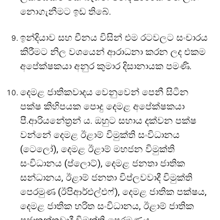
නොගැනීමට ඉඩ තිබේ.
ඉන්දියාව සහ චීනය විසින් එම රටවලට සංචාරය
කිරීමට නිල වශයෙන් ආරාධනා කරන ලද එකම
අපේක්ෂකයා අනුර කුමාර දිසානායක පමණි.
දෙමළ ජාතිකවාදය වෙනුවෙන් පෙනී සිටින
පක්ෂ කිහිපයක පොදු දෙමළ අපේක්ෂකයා
පී.ආරියනේත්‍රන් ය. ඔහුට සහාය දක්වන පක්ෂ
වන්නේ දෙමළ ඊළාම් විමුක්ති සංවිධානය
(ටෙලෝ), දෙමළ ඊළාම් මහජන විමුක්ති
සංවිධානය (ප්ලොට්), දෙමළ ජනතා ජාතික
සන්ධානය, ඊළාම් ජනතා විප්ලවවාදී විමුක්ති
පෙරමුණ (ඊපිආර්එල්එෆ්), දෙමළ ජාතික පක්ෂය,
දෙමළ ජාතික හරිත සංවිධානය, ඊළාම් ජාතික