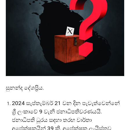
සුනන්ද දේශප්‍රිය.
2024 සැප්තැම්බර් 21 වන දින පැවැත්වෙන්නේ
ශ්‍රී ලංකාවේ 9 වැනි ජනාධිපතිවරණයයි.
ජනාධිපති ධූරය සඳහා තරඟ වාර්තා
අපේක්ෂකයින් 39 කි. අපේක්ෂක ලැයිස්තුව