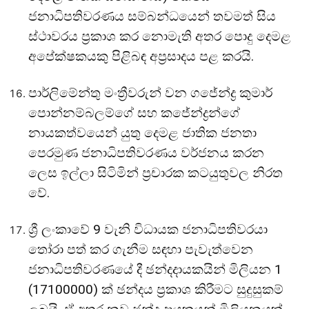
ජනාධිපතිවරණය සම්බන්ධයෙන් තවමත් සිය
ස්ථාවරය ප්‍රකාශ කර නොමැති අතර පොදු දෙමළ
අපේක්ෂකයකු පිළිබඳ අප්‍රසාදය පළ කරයි.
පාර්ලිමේන්තු මංත්‍රීවරුන් වන ගජේන්ද්‍ර කුමාර්
පොන්නම්බලම්ගේ සහ කජේන්ද්‍රන්ගේ
නායකත්වයෙන් යුතු දෙමළ ජාතික ජනතා
පෙරමුණ ජනාධිපතිවරණය වර්ජනය කරන
ලෙස ඉල්ලා සිටිමින් ප්‍රචාරක කටයුතුවල නිරත
වේ.
ශ්‍රී ලංකාවේ 9 වැනි විධායක ජනාධිපතිවරයා
තෝරා පත් කර ගැනීම සඳහා පැවැත්වෙන
ජනාධිපතිවරණයේ දී ඡන්දදායකයින් මිලියන 1
(17100000) ක් ඡන්දය ප්‍රකාශ කිරීමට සුදුසුකම්