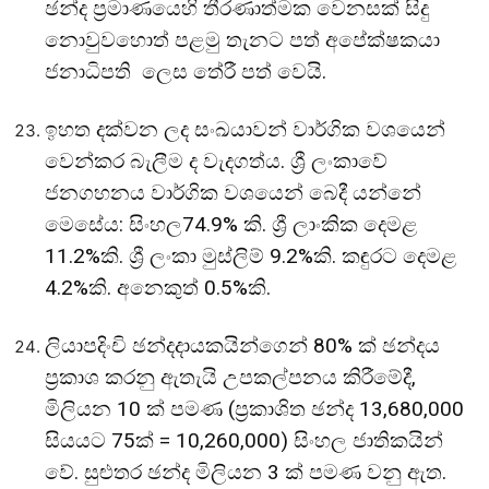
ඡන්ද ප්‍රමාණයෙහි තීරණාත්මක වෙනසක් සිදු
නොවුවහොත් පළමු තැනට පත් අපේක්ෂකයා
ජනාධිපති ලෙස තේරී පත් වෙයි.
ඉහත දක්වන ලද සංඛයාවන් වාර්ගික වශයෙන්
වෙන්කර බැලීම ද වැදගත්ය. ශ්‍රී ලංකාවේ
ජනගහනය වාර්ගික වශයෙන් බෙදී යන්නේ
මෙසේය: සිංහල74.9% කි. ශ්‍රී ලාංකික දෙමළ
11.2%කි. ශ්‍රී ලංකා මුස්ලිම් 9.2%කි. කඳුරට දෙමළ
4.2%කි. අනෙකුත් 0.5%කි.
ලියාපදිංචි ඡන්දදායකයින්ගෙන් 80% ක් ඡන්දය
ප්‍රකාශ කරනු ඇතැයි උපකල්පනය කිරීමේදී,
මිලියන 10 ක් පමණ (ප්‍රකාශිත ඡන්ද 13,680,000
සියයට 75ක් = 10,260,000) සිංහල ජාතිකයින්
වේ. සුළුතර ඡන්ද මිලියන 3 ක් පමණ වනු ඇත.