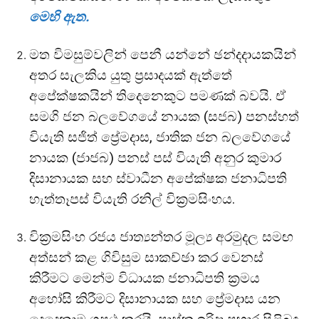
මෙහි ඇත.
මත විමසුම්වලින් පෙනී යන්නේ ඡන්දදායකයින්
අතර සැලකිය යුතු ප්‍රසාදයක් ඇත්තේ
අපේක්ෂකයින් තිදෙනෙකුට පමණක් බවයි. ඒ
සමගි ජන බලවේගයේ නායක (සජබ) පනස්හත්
වියැති සජිත් ප්‍රේමදාස, ජාතික ජන බලවේගයේ
නායක (ජාජබ) පනස් පස් වියැති අනුර කුමාර
දිසානායක සහ ස්වාධීන අපේක්ෂක ජනාධිපති
හැත්තෑපස් වියැති රනිල් වික්‍රමසිංහය.
වික්‍රමසිංහ රජය ජාත්‍යන්තර මූල්‍ය අරමුදල සමඟ
අත්සන් කළ ගිවිසුම සාකච්ඡා කර වෙනස්
කිරීමට මෙන්ම විධායක ජනාධිපති ක්‍රමය
අහෝසි කිරීමට දිසානායක සහ ප්‍රේමදාස යන