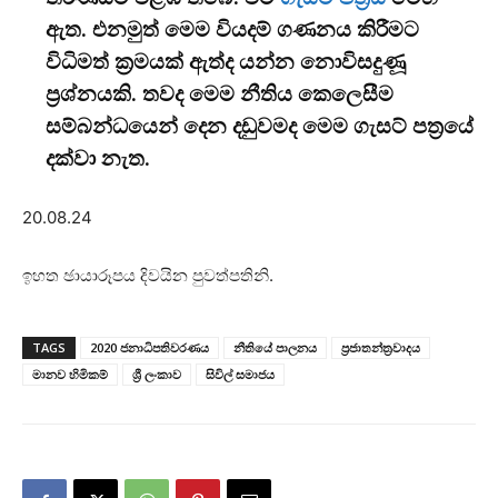
ඇත.
එනමුත් මෙම වියදම් ගණනය කිරීමට
විධිමත් ක්‍රමයක් ඇත්ද යන්න නොවිසදුණූ
ප්‍රශ්නයකි. තවද මෙම නීතිය කෙලෙසීම
සම්බන්ධයෙන් දෙන දඩුවමද මෙම ගැසට් පත්‍රයේ
දක්වා නැත.
20.08.24
ඉහත ඡායාරූපය දිවයින පුවත්පතිනි.
TAGS
2020 ජනාධිපතිවරණය
නීතියේ පාලනය
ප්‍රජාතන්ත්‍රවාදය
මානව හිමිකම්
ශ්‍රී ලංකාව
සිවිල් සමාජය