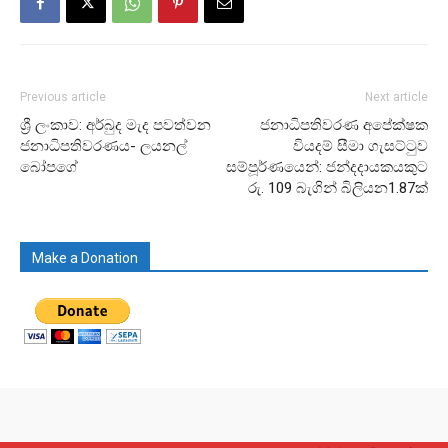
Previous article
Next article
ශ්‍රී ලංකාව: අර්බුද මැද පවත්වන
ජනාධිපතිවරණ අපේක්ෂක
ජනාධිපතිවරණය- ලයනල්
වියදම් සීමා ගැසට්ටුව
බෝපගේ
සම්පූර්ණයෙන්: ජන්දදායකයකුට
රු. 109 බැගින් බිලියන1.87ක්
Make a Donation