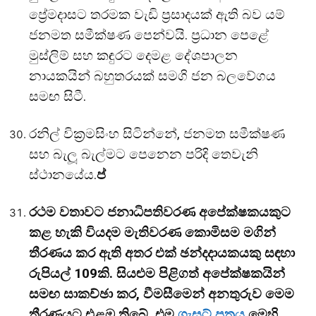
ප්‍රේමදාසට තරමක වැඩි ප්‍රසාදයක් ඇති බව යම්
ජනමත සමීක්ෂණ පෙන්වයි. ප්‍රධාන පෙළේ
මුස්ලිම් සහ කඳුරට දෙමළ දේශපාලන
නායකයින් බහුතරයක් සමගි ජන බලවේගය
සමඟ සිටී.
රනිල් වික්‍රමසිංහ සිටින්නේ, ජනමත සමීක්ෂණ
සහ බැලූ බැල්මට පෙනෙන පරිදි තෙවැනි
ස්ථානයේය.
ප්‍
රථම වතාවට ජනාධිපතිවරණ අපේක්ෂකයකුට
කළ හැකි වියදම මැතිවරණ කොමිසම මගින්
තීරණය කර ඇති අතර එක් ඡන්දදායකයකු සඳහා
රුපියල්
109
කි. සියළුම පිළිගත්
අපේක්ෂකයින්
සමඟ සාකච්ඡා කර
,
වීමසීමෙන් අනතුරුව මෙම
තීරණයට එළඹ තිබේ. එම
ගැසට් පත්‍රය
මෙහි