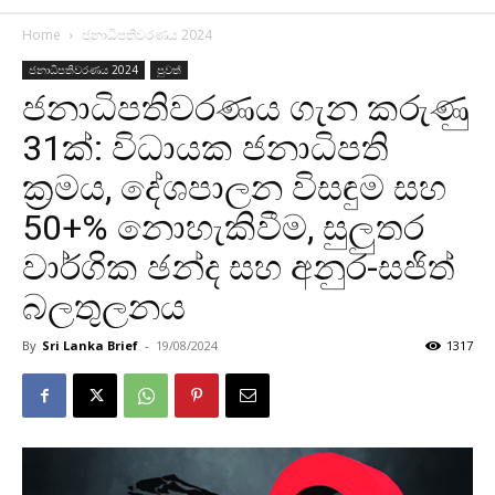
Home
ජනාධිපතිවරණය 2024
ජනාධිපතිවරණය 2024
පුවත්
ජනාධිපතිවරණය ගැන කරුණු
31ක්: විධායක ජනාධිපති
ක්‍රමය, දේශපාලන විසඳුම සහ
50+% නොහැකිවීම, සුලුතර
වාර්ගික ඡන්ද සහ අනුර-සජිත්
බලතුලනය
By
Sri Lanka Brief
-
19/08/2024
1317