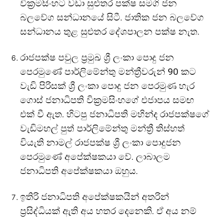
වික්‍රමසිංහට වඩා සුළුතර පක්ෂ සමගි ජන
බලවේග සන්ධානයේ සිටී. ජාතික ජන බලවේග
සන්ධානය තුළ සුළුතර දේශපාලන පක්ෂ නැත.
රාජපක්ෂ පවුල ප්‍රමුඛ ශ්‍රී ලංකා පොදු ජන
පෙරමුණේ පාර්ලිමේන්තු මන්ත්‍රීවරුන් 90 කට
වැඩි පිරිසක් ශ්‍රී ලංකා පොදු ජන පෙරමුණ හැර
ගොස් ජනාධිපති වික්‍රමසිංහගේ එජාපය සමඟ
එක් වී ඇත. හිටපු ජනාධිපති මහින්ද රාජපක්ෂගේ
වැඩිමහල් පුත් පාර්ලිමේන්තු මන්ත්‍රී තිස්හත්
වියැති නාමල් රාජපක්ෂ ශ්‍රී ලංකා පොදුජන
පෙරමුණේ අපේක්ෂකයා වේ. ලාබාලම
ජනාධිපති අපේක්ෂකයා ඔහුය.
ඉතිරි ජනාධිපති අපේක්ෂකයින් අතරින්
ප්‍රසිද්ධියක් ඇති අය හතර දෙනෙකි. ඒ අය නම්