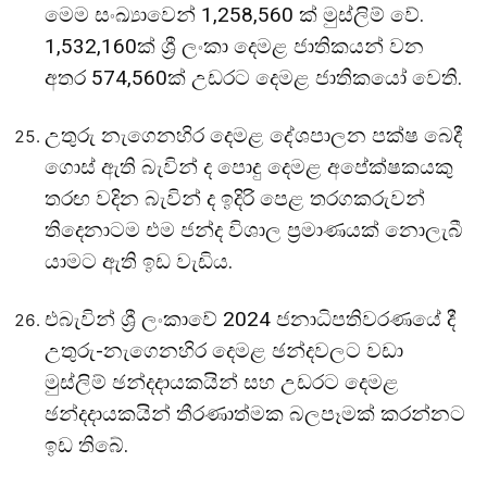
මෙම සංඛ්‍යාවෙන් 1,258,560 ක් මුස්ලිම් වේ.
1,532,160ක් ශ්‍රී ලංකා දෙමළ ජාතිකයන් වන
අතර 574,560ක් උඩරට දෙමළ ජාතිකයෝ වෙති.
උතුරු නැගෙනහිර දෙමළ දේශපාලන පක්ෂ බෙදී
ගොස් ඇති බැවින් ද පොදු දෙමළ අපේක්ෂකයකු
තරඟ වදින බැවින් ද ඉදිරි පෙළ තරගකරුවන්
තිදෙනාටම එම ජන්ද විශාල ප්‍රමාණයක් නොලැබී
යාමට ඇති ඉඩ වැඩිය.
එබැවින් ශ්‍රී ලංකාවේ 2024 ජනාධිපතිවරණයේ දී
උතුරු-නැගෙනහිර දෙමළ ඡන්දවලට වඩා
මුස්ලිම් ඡන්දදායකයින් සහ උඩරට දෙමළ
ඡන්දදායකයින් තීරණාත්මක බලපෑමක් කරන්නට
ඉඩ තිබේ.