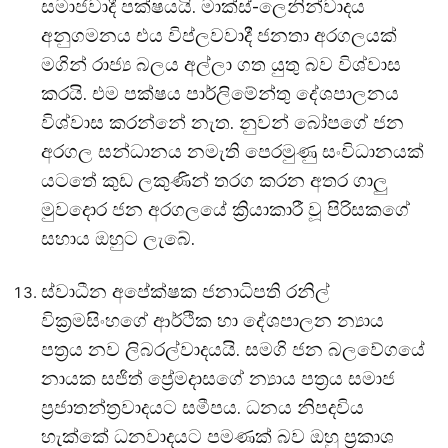
සමාජවාදී පක්ෂයයි. මාක්ස්-ලෙනින්වාදය
අනුගමනය එය විප්ලවවාදී ජනතා අරගලයක්
මගින් රාජ්‍ය බලය අල්ලා ගත යුතු බව විශ්වාස
කරයි. එම පක්ෂය පාර්ලිමේන්තු දේශපාලනය
විශ්වාස කරන්නේ නැත. නුවන් බෝපගේ ජන
අරගල සන්ධානය නමැති පෙරමුණු සංවිධානයක්
යටතේ කුඩ ලකුණින් තරග කරන අතර ගාලු
මුවදොර ජන අරගලයේ ක්‍රියාකාරී වූ පිරිසකගේ
සහාය ඔහුට ලැබේ.
ස්වාධීන අපේක්ෂක ජනාධිපති රනිල්
වික්‍රමසිංහගේ ආර්ථික හා දේශපාලන න්‍යාය
පත්‍රය නව ලිබරල්වාදයයි. සමගි ජන බලවේගයේ
නායක සජිත් ප්‍රේමදාසගේ න්‍යාය පත්‍රය සමාජ
ප්‍රජාතන්ත්‍රවාදයට සමීපය. ධනය නිපදවිය
හැක්කේ ධනවාදයට පමණක් බව ඔහු ප්‍රකාශ