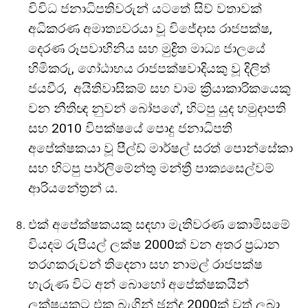
විවිධ ජනාධිපතිවරුන් යටතේ සිව් වතාවක්
අධිකරණ අමාත්‍යවරයා වූ විජේදාස රාජපක්ෂ,
දෙරණ රූපවාහිනිය සහ මුද්‍රිත මාධ්‍ය ජාලයේ
හිමිකරු, ගෝඨාභය රාජපක්ෂවාදියකු වූ දිලිත්
ජයවීර, අයිතිවාසිකම් සහ වාම ක්‍රියාකාරිකයෙකු
වන නීතිඥ නුවන් බෝපගේ, හිටපු යුද හමුදාපති
සහ 2010 විපක්ෂයේ පොදු ජනාධිපති
අපේක්ෂකයා වූ පීල්ඩ් මාර්ෂල් සරත් පොන්සේකා
සහ හිටපු පාර්ලිමේන්තු මන්ත්‍රී පාක්‍යසෙල්වම්
ආරියනේත්‍රන් ය.
එක් අපේක්ෂකයකු සඳහා මැතිවරණ කොමිසමේ
වියදම රුපියල් ලක්ෂ 2000ක් වන අතර ප්‍රධාන
තරගකරුවන් තිදෙනා සහ නාමල් රාජපක්ෂ
හැරුණ විට අන් බොහෝ අපේක්ෂකයින්
ලක්ෂයකට එක බැගින් ඡන්ද 2000ක් වත් ලබා