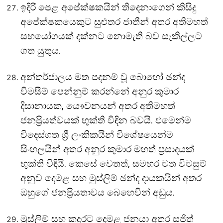
ඉදිරි පෙළ අපේක්ෂකයින් තිදෙනාගෙන් කිසිදු
අපේක්ෂකයෙකුට සුළුතර ජාතීන් අතර අතිමහත්
සහයෝගයක් දක්නට නොමැති බව සැකිල්ලට
ගත යුතුය.
අන්තර්ජාලය මත පදනම් වූ බොහෝ ඡන්ද
විමසීම් පෙන්නුම් කරන්නේ අනුර කුමාර
දිසානායක, යෞවනයන් අතර අතිමහත්
ජනප්‍රියත්වයක් භුක්ති විඳින බවයි. එමෙන්ම
විදෙස්ගත ශ්‍රී ලංකිකයින් විශේෂයෙන්ම
සිංහලයින් අතර අනුර කුමාර මහත් ප්‍රසාදයක්
භුක්ති විඳියි. කෙසේ වෙතත්, සමහර මත විමසුම්
අනුව දෙමළ සහ මුස්ලිම් ඡන්ද දායකයින් අතර
ඔහුගේ ජනප්‍රියතාවය බෙහෙවින් අඩුය.
මුස්ලිම් සහ කදුරට දෙමළ ජනයා අතර සජිත්