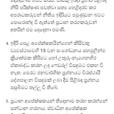
දෙදෙනාම ශපථ කරයි. පාස්කු ඉරිදා ප්‍රහාර පිළිබඳ
නිසි පරීක්ෂණ පවත්වා සත්‍ය හෙළිදරව් කර
අපරාධකරුවන් නීතිය ඉදිරියට පමුණුවන බවට
පොරොන්දු වී ඇත්තේ ප්‍රධාන තරගකරුවන්
අතරින් එම දෙදෙනා පමණි.
ඉදිරි පෙළ අපේක්ෂකයින්ගෙන් කිසිවකු
ව්‍යවස්ථාවෙහි 13 වන සංශෝධනය සහමුලින්ම
ක්‍රියාත්මක කිරීමට හෝ උතුරු-නැගෙනහිර
ඒකාබද්ධ කරන ලද ෆෙඩරල් විසඳුමට එකඟ වී
නැත. මෙරට ජනවාර්ගික ප්‍රශ්නයට චිරස්ථායී
දේශපාලන විසඳුමක් ලබා දීම පිළිබඳ ප්‍රශ්නය
පසුබිමට තල්ලු වී තිබේ.
ප්‍රධාන අපේක්ෂකයන් තිදෙනාම තරඟ කරන්නේ
සන්ධාන හරහාය. ස්වාධීන අපේක්ෂක