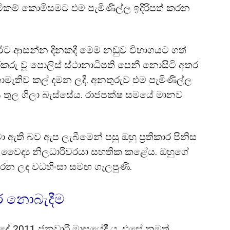
ිකම් කොමිසමට එම පැමිණිල්ල ඉදිරිපත් කරන
ෝ ඊට ආසන්න දිනකදී මෙම නඩුව විභාගයට ගත්
කරු වූ පොලිස් ස්ථානාධිපති පෙනී නොසිටි අතර
මැතිව කල් දමන ලදී. අනතුරුව එම පැමිණිල්ල
 තුල ගිලා බැස්සේය. රාජපක්ෂ සමයේ මානව
 ඇති බව ඇප ලැබීමෙන් පසු ඔහු ප්‍රතිකාර පිනිස
වෛද්‍ය නිලධාරිවරයා සහතික කළේය. ඔහුගේ
ාශ කරන ලද වධහිංසා සමඟ ගැලපුණි.
ර නොබැදීම
දේ 2011 ජනවාරි මාසයේදී ය. එසේ නමුත්