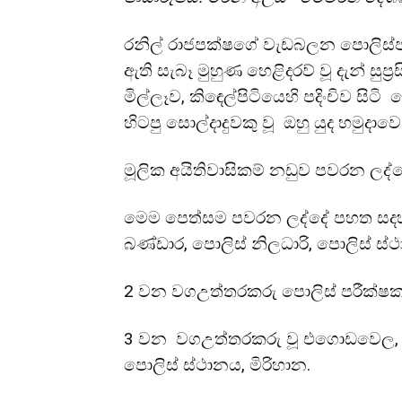
රනිල් රාජපක්ෂගේ වැඩබලන පොලිස්ප
ඇති සැබෑ මුහුණ හෙළිදරව් වූ දැන් සුප
මිල්ලෑව, කිඳෙල්පිටියෙහි පදිංචිව සිට
හිටපු සොල්දාදුවකු වූ ඔහු යුද හමුදාව
මූලික අයිතිවාසිකම් නඩුව පවරන ලද්ද
මෙම පෙත්සම පවරන ලද්දේ පහත සදහන
බණ්ඩාර, පොලිස් නිලධාරි, පොලිස් ස්ථ
2 වන වගඋත්තරකරු පොලිස් පරීක්ෂක භ
3 වන වගඋත්තරකරු වූ එගොඩවෙල, ප්‍
පොලිස් ස්ථානය, මිරිහාන.