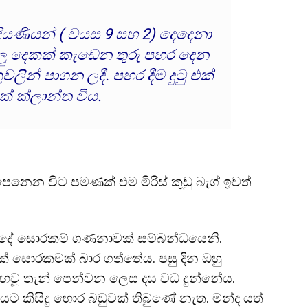
දියණියන් ( වයස 9 සහ 2) දෙදෙනා
ලු දෙකක් කැඩෙන තුරු පහර දෙන
වලින් පාගන ලදී. පහර දීම දුටු එක්
ක් ක්ලාන්ත විය.
නෙන විට පමණක් එම මිරිස් කුඩු බැග් ඉවත්
 ලද්දේ සොරකම් ගණනාවක් සම්බන්ධයෙනි.
ක් සොරකමක් බාර ගත්තේය. පසු දින ඔහු
ඟවූ තැන් පෙන්වන ලෙස දස වධ දුන්නේය.
යට කිසිදු හොර බඩුවක් තිබුණේ නැත. මන්ද යත්