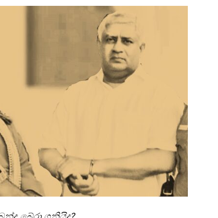
න්දු බේරා ගනියිද?