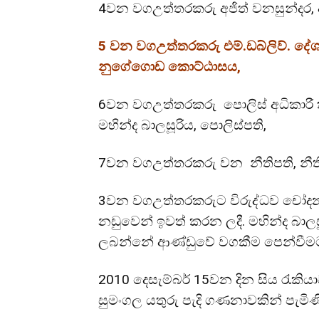
4වන වගඋත්තරකරු අජිත් වනසුන්දර, අ
5 වන වගඋත්තරකරු එම්.ඩබ්ලිව්. දේ
නුගේගොඩ කොට්ඨාසය,
6වන වගඋත්තරකරු පොලිස් අධිකාරී
මහින්ද බාලසූරිය, පොලිස්පති,
7වන වගඋත්තරකරු වන නීතිපති, නීති
3වන වගඋත්තරකරුට විරුද්ධව චෝදනා 
නඩුවෙන් ඉවත් කරන ලදී. මහින්ද බාලසූ
ලබන්නේ ආණ්ඩුවේ වගකීම පෙන්වීම
2010 දෙසැම්බර් 15වන දින සිය රැකිය
සුමංගල යතුරු පැදි ගණනාවකින් පැමිණ