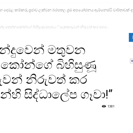
ෙමළ කම්කරු ප්‍රජාව ලක්වන බරපතල ශ්‍රම අපයෝජනය ඇම්නෙස්ටි වාර්තාවක් ද
න්දු තෙන්නකෝන්ගේ බිහිසුණූ අපරාධ: ” සැකකරුවන් නිරුවත් කර පහර...
ීන්දුවෙන් මතුවන
කෝන්ගේ බිහිසුණූ
ුවන් නිරුවත් කර
රයන්හි සිද්ධාලේප ගෑවා!”
1381