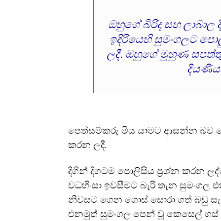
ඔහුගේ බිරිද සහ ලාබාල 
ඉදිරියෙහි සුමංගලට පො
ලදී. ඔහුගේ මුහුණ සපත්තු
දියණිය
පෙත්සම්කරු මිය යාමට ආසන්න බව පෙ
කරන ලදී.
දිගින් දිගටම පොලිසිය ප්‍රශ්න කරන
වධහිංසා ඉවසීමට බැරි තැන සුමංගල එ
නිවසට ගෙන ගොස් සොරා ගත් බඩු සැ
එනමුත් සුමංගල පෙන් වූ කෙසෙල් ගස් 