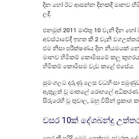
දින හෝ ඊට ආසන්න දිනකදී මානව හිම
ලදී.
එනමුත් 2011 මාර්තු 10 වැනි දින හ
අවස්ථාවේදී ඉහත කී 2 වැනි වගඋත්තර
එම නිසා පරීක්ෂණය දින නියමයක් නො
මානව හිමිකම් කොමිසමේ කලු කුහරය
හිමිකම් කොමිසම වැඩ කළේ එසේය.
සුමංගලට දරුණු ලෙස වධහිංසා පමුණුවා
ඇතුළත් වූ මාතලේ රොහලේ අධිකරණ 
සිරුරෙහි වූ තුවාල, ඔහු විසින් ප්‍රක
වසර 10ක් දේශබන්දු උත්ත
පෙර කී පරිදි මෙම පෙත්සම පවරන ලද්