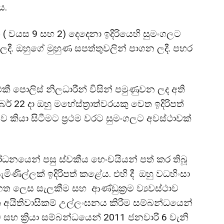
ය.
් ( වයස 9 සහ 2) දෙදෙනා ඉදිරියෙහි සුමංගලට
ී. ඔහුගේ මුහුණ සපත්තුවලින් පාගන ලදී. පහර
 පොලිස් නිලධාරීන් විසින් පමුණුවන ලද අති
ර් 22 දා ඔහු මහේස්ත්‍රාත්වරයකු වෙත ඉදිරිපත්
ියා සිටීමට ප්‍රථම වරට සුමංගලට අවස්ථාවක්
නයෙන් පසු ස්වකීය හෙංචයියන් පත් කර තිබූ
ිණිල්ලක් ඉදිරිපත් කළේය. එහි දී ඔහු වධහිංසා
ත ලෙස සැලකීම සහ ආණ්ඩුක්‍රම ව්‍යවස්ථාව
අයිතිවාසිකම් උල්ලංඝනය කිරීම සම්බන්ධයෙන්
සහ ක්‍රියා සම්බන්ධයෙන් 2011 ජනවාරි 6 වැනි