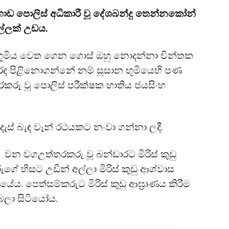
ොඩ පොලිස් අධිකාරී වූ දේශබන්දු තෙන්නකෝන්
ිල්ලක් උඩය.
ාන භූමිය වෙත ගෙන ගොස් ඔහු නොදන්නා චින්තක
 වරද පිළිනොගන්නේ නම් සූසාන භූමියෙහි පණ
කරු වූ පොලිස් පරීක්ෂක භාතිය ජයසිංහ
ස් බැඳ වෑන් රථයකට නංවා ගන්නා ලදී.
 වන වගඋත්තරකරු වූ බන්ඩාරට මිරිස් කුඩු
ේ හිසට උඩින් අල්ලා මිරිස් කුඩු ආශ්වාස
ය. පෙත්සම්කරුට මිරිස් කුඩු ආඝ්‍රාණය කිරීම
 බලා සිටියෝය.