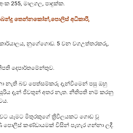
ංක 255, මාලගල, පාදුක්ක.
ශබන්දු තෙන්නකෝන්,පොලිස් අධිකාරී,
 කාර්යාලය, නුගේගොඩ. 5 වන වගඋත්තරකරු,
පති දෙපාර්තමේන්තුව.
නැති බව පෙත්සම්කරු දැන්වීමෙන් පසු ඔහු
රිය දැන් ජීවතුන් අතර නැත. නීතිපති නම් කරනු
ටය.
ාවට යෑමට මිතුරකුගේ ත්‍රිවීලයකට ගොඩ වූ
ි පොලිස් කණ්ඩායමක් විසින් පැහැර ගන්නා ලදී.