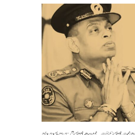
ඡායාරූපය: ටිරන් අලස් මෙවරත් දේශබ