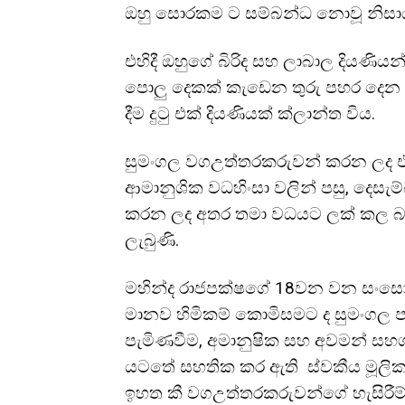
ඔහු සොරකම ට සම්බන්ධ නොවූ නිසා
එහිදී ඔහුගේ බිරිද සහ ලාබාල දියණියන
පොලු දෙකක් කැඩෙන තුරු පහර දෙන ලද
දීම දුටු එක් දියණියක් ක්ලාන්ත විය.
සුමංගල වගඋත්තරකරුවන් කරන ලද එකී
ආමානුශික වධහිංසා වලින් පසු, දෙසැම්බ
කරන ලද අතර තමා වධයට ලක් කල බව ක
ලැබුණි.
මහින්ද රාජපක්ෂගේ 18වන වන සංසෝධ
මානව හිමිකම් කොමිසමට ද සුමංගල පැම
පැමිණවීම, අමානුෂික සහ අවමන් සහග
යටතේ සහතික කර ඇති ස්වකීය මූලික 
ඉහත කී වගඋත්තරකරුවන්ගේ හැසිරීම් 