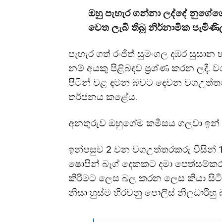
ඔහු පැහැර ගන්නා ලද්දේ නුගේග
වෙත ලැබී තිබූ නිර්නාමික පැමිණ
පැහැර ගත් රංජිත් සුමංගල දඹර සුස
නම් අයකු පිළිබඳව ප්‍රශ්ණ කරන ලදී.
පිිටින් වළ දමන බවට දෙවන වගඋත්තර
තර්ජනය කළේය.
අනතුරුව ඔහුගේම කමීසය ගලවා ඉන් දැ
ඉන්පසුව 2 වන වගඋත්තරකරු විසින් 1
ෂොපින් බෑග් දෙකකට දමා පෙත්සම්කරුග
කිරීමට ලෙස බල කරන ලෙස කියා සිටියේ
නිසා හුස්ම හිරවනු පොලිස් නිලධාරීහු