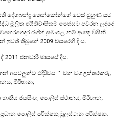
ති දේශබන්දු තෙන්කෝන්ගේ වෙස් මුහුණ යට
්‍රසිද්ධ මූලික අයිතිවාසිකම් පෙත්සම පවරන ලද්දේ
ි වෙහෙරගෙදර රංජිත් සුමංගල නම් අයකු විසිනි.
ෙන් ඉවත් තිබුනේ 2009 වසරෙහි දී ය.
ේ 2011 ජනවාරි මාසයේ දීය.
් අයවලුන්ට එදිරිවය: 1 වන වගඋත්තරකරු,
ානය, මිරිහාන;
ාතිය ජයසිංහ, පොලිස් ස්ථානය, මිරිහාන;
රධාන පොලිස් පරීක්ෂක,මූලස්ථාන පරීක්ෂක,