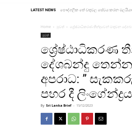
LATEST NEWS
පෞද්ගලික තේ වතුවල සේවය කරන මලයියාහ ද
Home
පුවත්
ශ්‍රේෂ්ඨාධිකරණ තීන්දුවෙන් මතුවන දේශබ
පුවත්
ශ්‍රේෂ්ඨාධිකරණ ත
දේශබන්දු තෙන්න
අපරාධ: ” සැකකර
පහර දී ලිංගේන්ද්‍
By
Sri Lanka Brief
-
15/12/2023