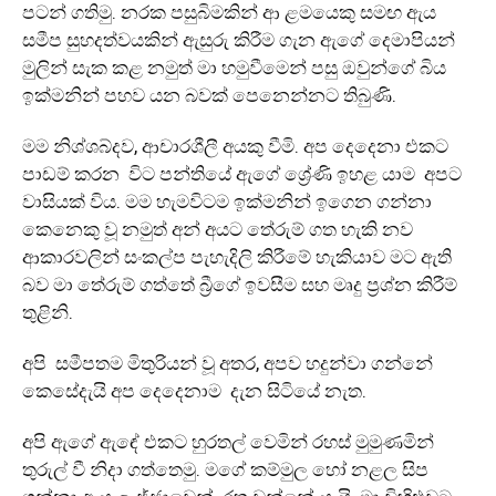
පටන් ගතිමු. නරක පසුබිමකින් ආ ළමයෙකු සමඟ ඇය
සමීප සුහදත්වයකින් ඇසුරු කිරීම ගැන ඇගේ දෙමාපියන්
මුලින් සැක කළ නමුත් මා හමුවීමෙන් පසු ඔවුන්ගේ බිය
ඉක්මනින් පහව යන බවක් පෙනෙන්නට තිබුණි.
මම නිශ්ශබ්දව, ආචාරශීලී අයකු වීමි. අප දෙදෙනා එකට
පාඩම් කරන විට පන්තියේ ඇගේ ශ්‍රේණි ඉහළ යාම අපට
වාසියක් විය. මම හැමවිටම ඉක්මනින් ඉගෙන ගන්නා
කෙනෙකු වූ නමුත් අන් අයට තේරුම් ගත හැකි නව
ආකාරවලින් සංකල්ප පැහැදිලි කිරීමේ හැකියාව මට ඇති
බව මා තේරුම් ගත්තේ බ්‍රීගේ ඉවසීම සහ මෘදු ප්‍රශ්න කිරීම්
තුළිනි.
අපි සමීපතම මිතුරියන් වූ අතර, අපව හදුන්වා ගන්නේ
කෙසේදැයි අප දෙදෙනාම දැන සිටියේ නැත.
අපි ඇගේ ඇඳේ එකට හුරතල් වෙමින් රහස් මුමුණමින්
තුරුල් වී නිදා ගත්තෙමු. මගේ කම්මුල හෝ නළල සිප