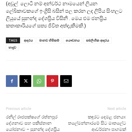
(අවුල් ලොටී නම් අන්වර්ථ නාමයෙන් ලියන
ලේඛිකාවකගේ ඉංග්‍රිසි බසින් පල කරන ලද ලිපිය සිංහලට
ලියුයේ සුනන්ද දේශප්‍රිය විසිනි . මෙය එම ජනප්‍රිය
කතාකාරියගේ සත්‍ය ජිවිත අත්දැකීමකි.)
TAGS
ආදරය
මානව හිමිකම්
යෞවනය
සමලිංගික ආදරය
හාදුව
Previous article
Next article
රනිල් රාජපක්ෂගේ රත්නපුර
කඳුරට දෙමළ ජනයා:
දේශනාව සහ පකිස්තාන
තලේමන්නාරමේ සිට මාතලේට
යෝජනාව – සුනන්ද දේශප්‍රිය
ආවර්ජනා පාගමක්