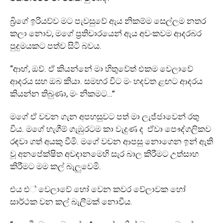
බ්‍රිගේ ඉරියව්ව මට පැවසුවේ ඇය නිකම්ම සෙල්ලම නතර
කලා නොව, මගේ ප්‍රතිචාරයෙන් ඇය අවංකවම ආදරබර
පුදුමයකට පත්ව සිටි බවය.
“ආහ්, ඔව්. ඒ කියන්නේ මා හිතුවේත් එකම වෙලාවේ
ආදරය සහ ඔබ කියා. සමහර විට මං හදවත ළඟට ආදරය
කියන්න තිබුණා, මං නිකමට…”
මගේ ඒ වචන ගැන අපහසුවට පත් මා ලැජ්ජාවෙන් රතු
විය. මගේ හැගීම් ගැඹුරටම කා වැදුණ ද ඒවා පෞද්ගලිකව
රඳවා ගත් අයකු වීමි. මගේ වචන ආපසු නොගෙන ඉන් ඇති
වූ අනපේක්ෂිත අවදානමෙහි සැර බාල කිරීමට උත්සාහ
කිරීමට මම කල් බැලුවෙමි.
එය එ් වෙලාවේ හෝ වෙන කවර වේලාවක හෝ
සාර්ථක වන කල් බැලීමක් නොවීය.