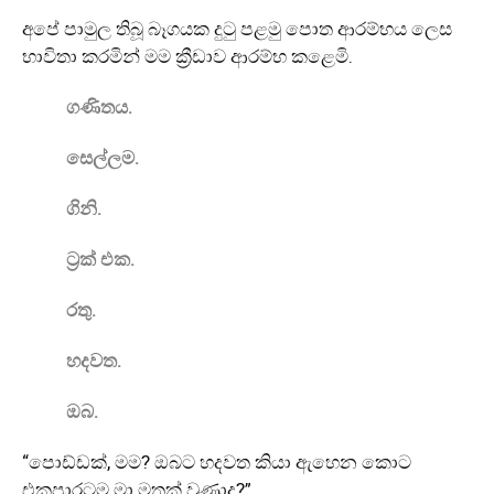
අපේ පාමුල තිබූ බෑගයක දුටු පළමු පොත ආරම්භය ලෙස
භාවිතා කරමින් මම ක්‍රීඩාව ආරම්භ කළෙමි.
ගණිතය.
සෙල්ලම.
ගිනි.
ට්‍රක් එක.
රතු.
හදවත.
ඔබ.
“පොඩ්ඩක්, මම? ඔබට හදවත කියා ඇහෙන කොට
එකපාරටම මා මතක් වුණාද?”