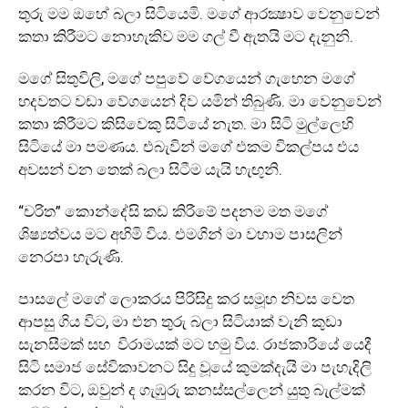
තුරු මම ඔහේ බලා සිටියෙමි. මගේ ආරක්‍ෂාව වෙනුවෙන්
කතා කිරීමට නොහැකිව මම ගල් වී ඇතයි මට දැනුනි.
මගේ සිතුවිලි, මගේ පපුවේ වේගයෙන් ගැහෙන මගේ
හදවතට වඩා වේගයෙන් දිව යමින් තිබුණි. මා වෙනුවෙන්
කතා කිරීමට කිසිවෙකු සිටියේ නැත. මා සිටි මුල්ලෙහි
සිටියේ මා පමණය. එබැවින් මගේ එකම විකල්පය එය
අවසන් වන තෙක් බලා සිටීම යැයි හැඟුනි.
“චරිත” කොන්දේසි කඩ කිරීමේ පදනම මත මගේ
ශිෂ්‍යත්වය මට අහිමි විය. එමගින් මා වහාම පාසලින්
නෙරපා හැරුණි.
පාසලේ මගේ ලොකරය පිරිසිදු කර සමූහ නිවස වෙත
ආපසු ගිය විට, මා එන තුරු බලා සිටියාක් වැනි කුඩා
සැනසීමක් සහ විරාමයක් මට හමු විය. රාජකාරියේ යෙදී
සිටි සමාජ සේවිකාවනට සිදු වූයේ කුමක්දැයි මා පැහැදිලි
කරන විට, ඔවුන් ද ගැඹුරු කනස්සල්ලෙන් යුතු බැල්මක්