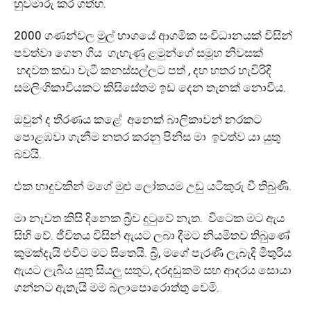
හුවමාරු කර ගත්හ.
2000 ගණන්වල මුල් භාගයේ ආගමික සංවිධානයක් විසින්
පවත්වා ගෙන ගිය ගැහැණු ළමුන්ගේ සමූහ නිවසක්
හදවත කඩා වැටී කනස්සල්ලට පත් , දහ හතර හැවිරිදි
සමලිංගිකාවියකට කිසිසේතම ඉඩ දෙන තැනක් නොවීය.
ඔවුන් ද තීරණය කළේ අනෙක් බාලිකාවන් නරකට
පොළඹවා ගැනීම නතර කරනු පිනිස මා ඉවත්ව යා යුතු
බවයි.
එක හාදුවකින් මගේ මුළු ලෝකයම උඩු යටිකුරු වී තිබුණි.
මා නැවත කිසි දිනෙක බ්‍රීව දුටුවේ නැත. විටෙක මට ඇය
සිහි වේ. ජීවිතය විසින් ඇයට ලබා දීමට නියමිතව තිබුණේ
කුමක්දැයි එවිට මට සිතෙයි. බ්‍රී, මගේ පැරණි ලැබැදි මිතුරිය
ඇයට ලැබිය යුතු සියලු සතුට, දරදඩුකම් සහ ආදරය සොයා
ගන්නට ඇතැයි මම බලාපොරොත්තු වෙමි.