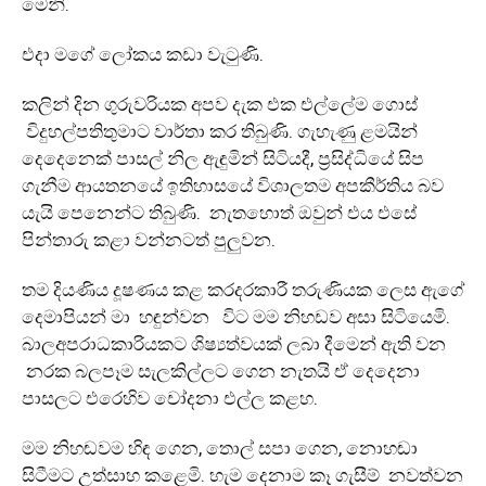
මෙනි.
එදා මගේ ලෝකය කඩා වැටුණි.
කලින් දින ගුරුවරියක අපව දැක එක එල්ලේම ගොස්
විදුහල්පතිතුමාට වාර්තා කර තිබුණි. ගැහැණු ළමයින්
දෙදෙනෙක් පාසල් නිල ඇඳුමින් සිටියදී, ප්‍රසිද්ධියේ සිප
ගැනීම ආයතනයේ ඉතිහාසයේ විශාලතම අපකීර්තිය බව
යැයි පෙනෙන්ට තිබුණි. නැතහොත් ඔවුන් එය එසේ
පින්තාරු කළා වන්නටත් පුලුවන.
තම දියණිය දූෂණය කළ කරදරකාරී තරුණියක ලෙස ඇගේ
දෙමාපියන් මා හඳුන්වන විට මම නිහඩව අසා සිටියෙමි.
බාලඅපරාධකාරියකට ශිෂ්‍යත්වයක් ලබා දීමෙන් ඇති වන
නරක බලපෑම සැලකිල්ලට ගෙන නැතයි ඒ දෙදෙනා
පාසලට එරෙහිව චෝදනා එල්ල කළහ.
මම නිහඬවම හිඳ ගෙන, තොල් සපා ගෙන, නොහඬා
සිටීමට උත්සාහ කළෙමි. හැම දෙනාම කෑ ගැසීම් නවත්වන