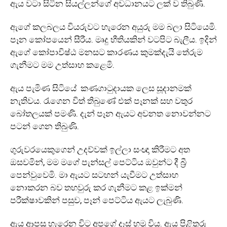
ඇය වටා සිටින සියල්ලන්ගේ අවධානයට ලක් ව තිබුණි.
ඇගේ කලබලය වියරුවට හැරෙන අයුරු මම බලා සිටියෙමි.
පෑන කෝපයෙන් සීරීය. මෘදු භීතියකින් වටපිට බැලීය. ඉදින්
ඇගේ කෝපාවිෂ්ඨ මනසට කාරණය කුමක්දැයි තේරුම
ගැනීමට මම උත්සාහ කළෙමි.
ඇය පැමිණ සිටියේ කණගාටුදායක ලෙස සූදානමක්
නැතිවය. රැගෙන විත් තිබුණේ එක් පෑනක් සහ වතුර
බෝතලයක් පමණි. දැන් පෑන ඇයට අවනත නොවන්නට
පටන් ගෙන තිබුණි.
ගුරුවරයෙකුගෙන් උදව්වක් ඉල්ලා සංඥා කිරීමට අත
ඔසවමින්, මම මගේ පැන්සල් පෙට්ටිය ඔවුන්ට දී බ්‍රී
පෙන්වුවෙමි. මා ඇයට සටහන් යැවීමට උත්සාහ
නොකරන බව තහවුරු කර ගැනීමට කළ ඉක්මන්
පරීක්ෂාවකින් පසුව, පෑන් පෙට්ටිය ඇයට ලැබුණි.
ඇය ආපසු හැරෙන විට අපගේ දෑස් හමු විය. ඇය පිළිතුරු