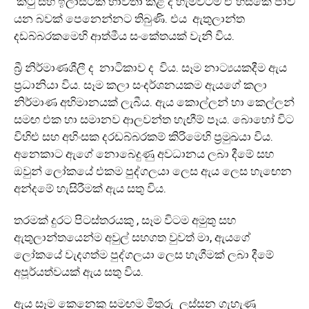
කටු සහ ඉලාස්ටික් භාවිතා කළ ද හැමවිටම ඒ හිසකේ පාවී
යන බවක් පෙනෙන්නට තිබුණි. එය ඇතුලාන්ත
දඩබ්බරකමෙහි ආත්මීය සංකේතයක් වැනි විය.
බ්‍රී නිර්මාණශීලී ද නාටිකාව ද විය. සෑම නාට්‍යයකදීම ඇය
ප්‍රධානියා විය. සෑම කලා සංදර්ශනයකම ඇයගේ කලා
නිර්මාණ අභිමානයක් ලැබීය. ඇය කොල්ලන් හා කෙල්ලන්
සමඟ එක හා සමානව ආලවන්ත හැඟීම් පෑය. බොහෝ විට
විහිළු සහ අහිංසක දරඩබ්බරකම් කිරිමෙහි ප්‍රමුඛයා විය.
අනෙකාට ඇගේ නොබෙදුණු අවධානය ලබා දීමේ සහ
ඔවුන් ලෝකයේ එකම පුද්ගලයා ලෙස ඇය ලෙස හැඟෙන
අන්දමේ හැසිරීමක් ඇය සතු විය.
තරමක් දුරට පිටස්තරයකු , සෑම විටම අමුතු සහ
ඇතුලාන්තයෙන්ම අවුල් සහගත වුවත් මා, ඇයගේ
ලෝකයේ වැදගත්ම පුද්ගලයා ලෙස හැගීමක් ලබා දීමේ
අපූර්යත්වයක් ඇය සතු විය.
ඇය සෑම කෙනෙකු සමඟම මිතුරු ලස්සන ගැහැණු