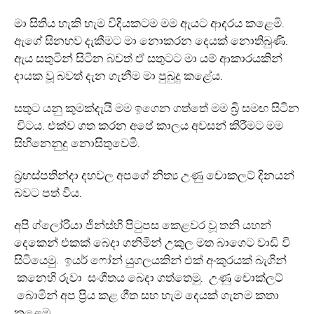
මා සිතිය හැකි හැම විදියකටම මම ඇයට ආදරය කළෙමි.
ඇගේ සිනහව දැකීමට මා නොකරන දෙයක් නොතිබුණි.
ඇය සතුටින් සිටින බවත් ඒ සතුටට මා යම් ආකාරයකින්
දායක වූ බවත් දැන ගැනීම මා පුබුදු කළේය.
‍සතුට යනු කුමක්දැයි මම ඉගෙන ගත්තේ මම බ්‍රි සමඟ සිටින
විටය. එක්ව ගත කරන අපේ කාලය අවසන් කිරීමට මම
සිහිනෙනුදු නොසිතුවෙමි.
බ්‍රහස්පතින්දා දහවල අපගේ නිත්‍ය උණු චොකලට් දිනයන්
බවට පත් විය.
අපි ග්ලෝරියා ජීන්ස්හි පිටුපස කෙළවර වූ තනි යහන්
දෙකෙන් එකක් බෙදා ගනිමින් උකුල මත බාගෙට වාඩි වී
සිටියෙමු. ඉයර් ෆෝන් යුගලයකින් එක් අංකුරයක් බැගින්
කනෙහි රුවා සංගීතය බෙදා ගත්තෙමු. උණු චොක්ලට්
බොමින් අප ප්‍රිය කළ ගීත සහ හැම දෙයක් ගැනම කතා
කළෙමු.