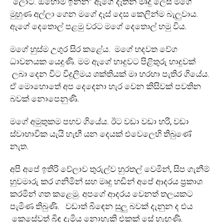
“ලොටී. ඔහොම ඉන්න” ඇගේ දෑතින් මෘදු ලෙස මගේ
මුහුණ අල්ලා ගෙන මගේ දෑස් දෙස කෙලින්ම බැලුවාය.
ඇගේ දෙතොල් පළමු වරට මගේ දෙතොල් හමු විය.
මගේ හුස්ම උගුර සිර කළේය. මගේ හදවත වේග
ධාවනයක යෙදුණි. මම ඇගේ හාදුවට පිළිතුරු හාදුවක්
ලබා දෙන විට විදුලිමය ශක්තියක් මා හරහා පැතිර ගියේය.
ඒ මොහොතේ අප දෙදෙනා හැර වෙන කිසිවක් පවතින
බවක් නොපෙනුණි.
මගේ අමුතුකම පහව ගියේය. ඊට වඩා වඩා හරි, වඩා
ස්වාභාවික යැයි හැඟී යන දෙයක් එවෙලෙහි තිබුණේ
නැත.
අපි අපේ ඉතිරි වේලාව තුරුල්ව හුරතල් වෙමින්, සිප ගැනීම්
හුවමාරු කර ගනිමින් සහ මෘදු හඬින් අපේ ආදරය ප්‍රකාශ
කරමින් ගත කළෙමු. අපගේ ආදරය වෙනත් තලයකට
පැමිණ තිබුණි. වඩාත් බිඳෙන සුලු බවක් දැනුන ද එය
කෙසේවත් බිඳ දැමිය නොහැකි එකක් සේ හැඟුණි.