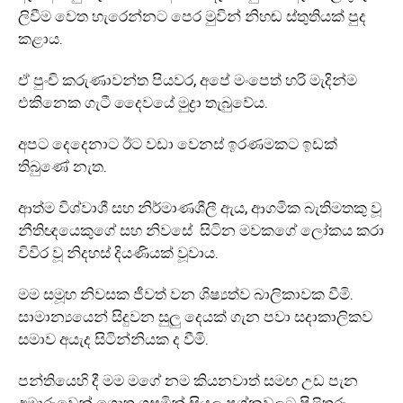
ලිවීම වෙත හැරෙන්නට පෙර මුවින් නිහඬ ස්තුතියක් පුද
කළාය.
ඒ පුංචි කරුණාවන්ත පියවර, අපේ මංපෙත් හරි මැදින්ම
එකිනෙක ගැටී දෛවයේ මුද්‍රා තැබුවේය.
අපට දෙදෙනාට ඊට වඩා වෙනස් ඉරණමකට ඉඩක්
තිබුණේ නැත.
ආත්ම විශ්වාශී සහ නිර්මාණශීලී ඇය, ආගමික බැතිමතකු වූ
නීතිඥයෙකුගේ සහ නිවසේ සිටින මවකගේ ලෝකය කරා
විවිර වූ නිදහස් දියණියක් වූවාය.
මම සමූහ නිවසක ජීවත් වන ශිෂ්‍යත්ව බාලිකාවක වීමි.
සාමාන්‍යයෙන් සිදුවන සුලු දෙයක් ගැන පවා සදාකාලිකව
සමාව අයැද සිටින්නියක ද වීමි.
පන්තියෙහි දී මම මගේ නම කියනවාත් සමඟ උඩ පැන