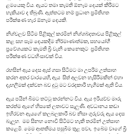
ළමයෙකු විය. ඇයට තමා කැමති ඕනෑම දෙයක් කිරීමට
හැකියාව ද තිබුණි. ඇත්තටම නම් ප්‍රධාන ප්‍රමිතිගත
පරීක්ෂණ හැර ඕනෑම දෙයකි.
නිශ්චලව සිටීම පිළිකුල් කරමින් නිශ්ශබ්දතාවය පිළිකුල්
කළ සහ සෑම දෙයකදීම නිර්මාණාත්මක, සහයෝගී
ප්‍රවේශයකට කැමති බ්‍රී වැනි කෙනෙකුට ප්‍රමිතිගත
පරීක්ෂණ වධහිංසාවක් විය.
රහසින් ඇය දෙස ඇස් ගසා සිටීමට මා උපරිම උත්සාහ
කරන අතර වාරයෙහි, ඇය සිත් අලවන හැසිරීමකින් එහා
දැඟලීමක් දක්වන බව දුටු මට වරදකාරී හැගීමක් ඇති විය.
ඇය පයින් බිමට තට්ටු කරන්නට විය. ඇය ඉරියව්ව මාරු
කරත්ම ඇගේ හිසකේ ලතාවට සැලුණි. අවධානය කඩා
ඉහිරවන ඇයගේ කලබලකාරී බව නිසා ගුරුවරු ඇය දෙස
බැලූහ. මම සිනහ නොවී සිටීමට හැකි තරමින් උත්සාහ
කළෙමි. මෙම ආතතිමය පසුබිම තුළ පවා, ඉබේම වාගේ බ්‍රී