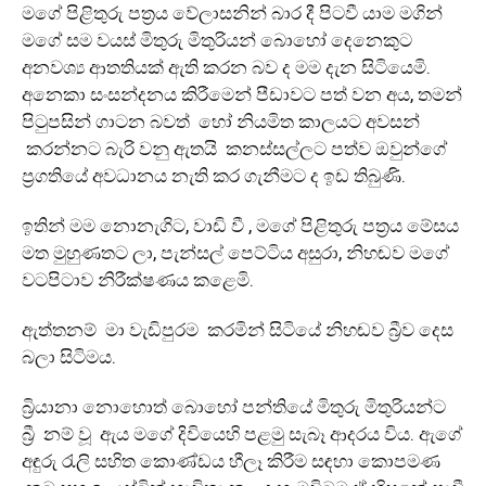
මගේ පිළිතුරු පත්‍රය වේලාසනින් බාර දී පිටවී යාම මගින්
මගේ සම වයස් මිතුරු මිතුරියන් බොහෝ දෙනෙකුට
අනවශ්‍ය ආතතියක් ඇති කරන බව ද මම දැන සිටියෙමි.
අනෙකා සංසන්දනය කිරීමෙන් පීඩාවට පත් වන අය, තමන්
පිටුපසින් ගාටන බවත් හෝ නියමිත කාලයට අවසන්
කරන්නට බැරි වනු ඇතයි කනස්සල්ලට පත්ව ඔවුන්ගේ
ප්‍රගතියේ අවධානය නැති කර ගැනීමට ද ඉඩ තිබුණි.
ඉතින් මම නොනැගිට, වාඩි වී , මගේ පිළිතුරු පත්‍රය මේසය
මත මුහුණතට ලා, පැන්සල් පෙට්ටිය අසුරා, නිහඬව මගේ
වටපිටාව නිරීක්ෂණය කළෙමි.
ඇත්තනම් මා වැඩිපුරම කරමින් සිටියේ නිහඬව බ්‍රීව දෙස
බලා සිටිමය.
බ්‍රියානා නොහොත් බොහෝ පන්තියේ මිතුරු මිතුරියන්ට
බ්‍රී නම් වූ ඇය මගේ දිවියෙහි පළමු සැබෑ ආදරය විය. ඇගේ
අඳුරු රැලි සහිත කොණ්ඩය හීලෑ කිරීම සඳහා කොපමණ