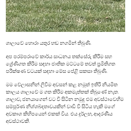
ශාලාවේ හොරා යතුර හඬ නගමින් තිබුණි.
අප පරම්පරාවේ කාර්ය සාධනය තක්සේරු කිරීම සහ
ශ්‍රේණිගත කිරීම සඳහා ජාතික මට්ටමේ තවත් ප්‍රමිතිගත
පරීක්ෂණ වටයක් සඳහා මේස පේළි සකසා තිබුණි.
මම වේලාසනින් ලිවීම අවසන් කළ නමුත් ඉතිරි නියමිත
කාලය ශාලාවේ ම ගත කිරීම අකමැත්තක් තිබුණේ නැත.
ශාලාව, ජනයාගෙන් වට වී සිටින නමුදු එම අවස්ථාවෙහිම
සම්පූර්ණ නිශ්ශබ්දතාවයකින් වාඩි වී සිටිය හැකි මගේ
අවකාශ කිහිපයෙන් එකක් විය. එය දුර්ලභ, ආදරණීය
අවස්ථාවකි.