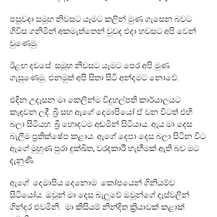
පසුවදා සමූහ නිවසට යෑමට කලින් මුණ ගැසෙන බවට
ගිවිස ගනිමින් අකමැත්තෙන් වුවද එදා හවසට අපි වෙන්
වුණෙමු.
ඊළඟ දවසේ සමූහ නිවසට යෑමට පෙර අපි මුණ
ගැසුණෙමු. එනමුත් අපි සිතා සිටි අන්දමට නොවේ.
එදින උදෑසන මා කෙලින්ම විදුහල්පති කාර්යාලයට
කැඳවන ලදී. බ්‍රී සහ ඇගේ දෙමාපියෝ ඒ වන විටත් එහි
බලා සිටියහ. බ්‍රී හොදටම අඬමින් සිටියාය. ඇය මා දෙස
බැලීම ප්‍රතික්ෂේප කළාය. ඇගේ දෙපා දෙස බලා සිටින විට
ඇගේ මුහුණ පුරා දුක්ඛිත, වරදකාරී හැඟීමක් ඇති බව මට
දැනුණි.
ඇගේ දෙමාපිය දෙනොම කෝපයෙන් ගිනියම්ව
සිටියෝය. ඔවුන් මා දෙස බැලුවේ ඔවුන්ගේ දෑස්වලින්
ගින්දර එවමිනි. මා කිසියම් නින්දිත ක්‍රියාවක් කළාක්