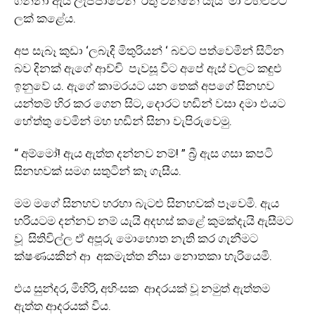
ගන්නා ඇය ලැජ්ජාවෙන් රතු වන්නේ යැයි මා විහිළුවට
ලක් කළේය.
අප සැබෑ කුඩා ‘ලබැදි මිතුරියන් ‘ බවට පත්වෙමින් සිටින
බව දිනක් ඇගේ ආච්චි පැවසූ විට අපේ ඇස් වලට කඳුළු
ඉනුවේ ය. ඇගේ කාමරයට යන තෙක් අපගේ සිනහව
යන්තම් හිර කර ගෙන සිට, දොරට හඩින් වසා දමා එයට
හේත්තු වෙමින් මහ හඩින් සිනා වැපිරුවෙමු.
“ අම්මෝ! ඇය ඇත්ත දන්නව නම්! ” බ්‍රී ඇස ගසා කපටි
සිනහවක් සමග සතුටින් කෑ ගැසීය.
මම මගේ සිනහව හරහා බැටළු සිනහවක් පෑවෙමි. ඇය
හරියටම දන්නව නම් යැයි අදහස් කළේ කුමක්දැයි ඇසීමට
වූ සිතිවිල්ල ඒ අපූරු මොහොත නැති කර ගැනීමට
ක්ෂණයකින් ආ අකමැත්ත නිසා නොතකා හැරියෙමි.
එය සුන්දර, මිහිරි, අහිංසක ආදරයක් වූ නමුත් ඇත්තම
ඇත්ත ආදරයක් විය.