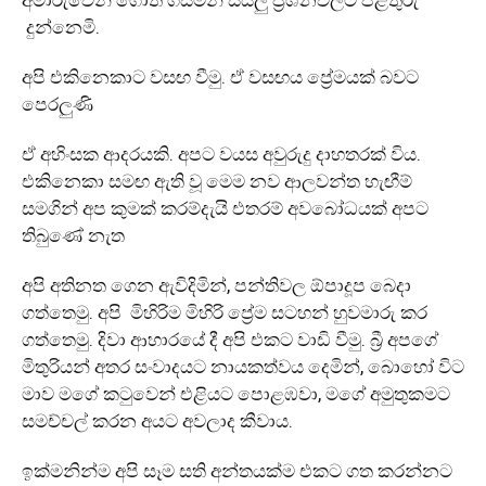
අමාරුවෙන් ගොත ගසමින් සියලු ප්‍රශ්නවලට පිළිතුරු
දුන්නෙමි.‍
අපි එකිනෙකාට වසඟ වීමු. ඒ වසඟය ප්‍රේමයක් බවට
පෙරලුණි
ඒ අහිංසක ආදරයකි. අපට වයස අවුරුදු දාහතරක් විය.
එකිනෙකා සමඟ ඇති වූ මෙම නව ආලවන්ත හැඟීම්
සමගින් අප කුමක් කරම්දැයි එතරම් අවබෝධයක් අපට
තිබුණේ නැත
අපි අතිනත ගෙන ඇවිදිමින්, පන්තිවල ඕපාදූප බෙදා
ගත්තෙමු. අපි මිහිරිම මිහිරි ප්‍රේම සටහන් හුවමාරු කර
ගත්තෙමු. දිවා ආහාරයේ දී අපි එකට වාඩි වීමු. බ්‍රී අපගේ
මිතුරියන් අතර සංවාදයට නායකත්වය දෙමින්, බොහෝ විට
මාව මගේ කටුවෙන් එළියට පොළඹවා, මගේ අමුතුකමට
සමච්චල් කරන අයට අවලාද කීවාය.
ඉක්මනින්ම අපි සෑම සති අන්තයක්ම එකට ගත කරන්නට