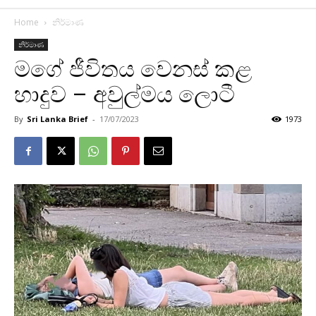
Home
නිර්මාණ
නිර්මාණ
මගේ ජීවිතය වෙනස් කළ
හාදුව – අවුල්මය ලොටී
By
Sri Lanka Brief
-
17/07/2023
1973