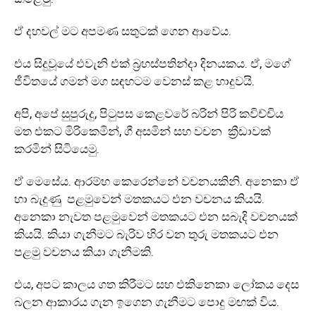
ඒ දහවල් මට අපමණ සතුටක් ගෙන ආවේය.
එය සිදුවූයේ එවැනි එක් බ්‍රහස්පතින්දා දිනයකය. ඒ, මගේ
ජීවිතයේ ගමන් මග සඳහටම වෙනස් කළ හාදුවයි.
අපි, අපේ සුපුරුදු, පිටුපස කෙළවරේ බරින් පිරි කවිච්චිය
මත එකට මිරි‍කෙමින්, ගී අසමින් සහ වචන ක්‍රීඩාවක්
කරමින් සිටියෙමු.
ඒ මෙසේය. ආරම්භ කෙරෙන්නේ වචනයකිනි. අනෙකා ඒ
හා බැදුණු පළමුවෙන් මතකයට එන වචනය කියයි.
අනෙකා නැවත පළමුවෙන් මතකයට එන සබැදි වචනයක්
කියයි. කියා ගැනීමට බැරිව හිර වන තුරු මතකයට එන
පළමු වචනය කියා ගැනීමකි.
එය, අපට කාලය ගත කිරීමට සහ එකිනෙකා ලෝකය දෙස
බලන ආකාරය ගැන ඉගෙන ගැනීමට පොදු මඟක් විය.