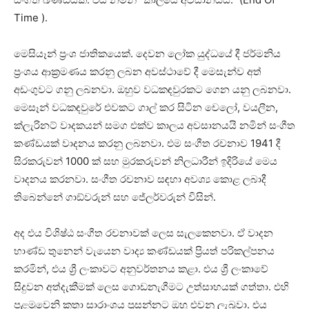
Time ).
මෙසියෑන් ප්‍රංශ ජාතිකයෙක්. දෙවන ලෝක යුද්ධයේ දී ජර්මනිය
ප්‍රංශය ආක්‍රමණය කරනු ලබන අවස්ථාවේ දී මෙසැන්ව අත්
අඩංගුවට ගනු ලබනවා. ඔහුව වධකඳවුරකට ගෙන යනු ලබනවා.
මෙසෑන් වධකඳවුරේ එවකට ගාල් කර සිටින චෙලෝ, වයලීන,
ක්ලැරිනට් වාදකයන් සමග එක්ව කාලය අවසානයයි නමින් සංගීත
කණ්ඩයක් වාදනය කරනු ලබනවා. එම සංගීත රචනාව 1941 දී
සිරකරුවන් 1000 ක් සහ මුරකරුවන් නිලධාරීන් ඉදිරියේ මෙය
වාදනය කරනවා. සංගීත රචනාව සඳහා අවශ්‍ය කොළ ලබාදී
තිබෙන්නේ ගාඞ්වරුන් සහ ජේලර්වරුන් විසින්.
අද එය විශිෂ්ඨ සංගීත රචනාවක් ලෙස සැලකෙනවා. ඒ වාදන
භාණ්ඩ තුනෙන් වැයෙන වාද්‍ය කණ්ඩයක් ප්‍රියත් පරිකල්පනය
කරමින්, එය ශ්‍රී ලංකාවට අනුවර්තනය කළා. එය ශ්‍රී ලංකාවේ
සිදුවන අත්දැකීමක් ලෙස ගොඩනැගීමට උත්සාහයක් ගත්තා. එහි
පළමුවෙනි කතා සාරාංශය ප්‍රසන්නට ඔහු එවනු ලැබූවා. එය