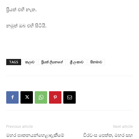
ප්‍රියත් එහි නැත.
නමුත් ඔබ එහි සිටියි.
TAGS
කලාව
ප්‍රියත් ලියනගේ
ශ්‍රී ලංකාව
සිනමාව
Previous article
Next article
මහර ඝාතනයන්හෙළාදැකීමේ
වීරවංස පෙත්ත, මහර සහ