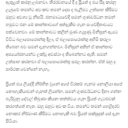
ඇතුළත් කරනු ලබනවා. තිරරචනයේ දී ද ප්‍රියත් ද එය සිදු කරනු
ලැබුවේ තමන්ට අවංකව තමන් දෙස ද බැලීමට උත්සාහ කිරීමට
ඔහුට අවශ්‍ය වූ නිසයි. ජනමාධ්‍යවේදී සමන් ගුණවර්ධන තමන්
හමුවට එන මේ කාන්තාවගේ අත්දැකීම ගැන සංවේදීතාවයට
පත්වෙනවා. මේ කාන්තාවට කලින් මුණ ගැසුණු මිනිසුන් ඇයට
විවිධ බලාපොරොන්තු දීලා, ඒ බලාපොරොත්තු අහිමි කරලා
තිබෙන බව සමන් දැනගන්නවා. මිනිසුන් අතින් ඒ කාන්තාව
අපයෝජනයන්ට ලක්වූ අවස්ථා ද තිබෙන්නට ඇති. සමන්
උත්සාහ කරනවා ඒ බලාපොරොත්තු සඵල කරන්න. ඒත් ඔහු ද
සාර්ථක වෙන්නේ නැහැ.
ප්‍රියත් එය ලියද්දී නිර්භීත වුනේ අපේ වීරකම් ගැනම නොලියා අපේ
නොහැකියාවන් ගැනත් ලියන්න. සමන් ගුණවර්ධනට දිනා ගන්න
බැරිවුනු දේවල් තිබුණා කියන තත්ත්වය ගැන ප්‍රියත් ගැටළුවක්
කරගත්තේ නැත. ඔහු ඔහුට අවංක විය. තමන්ට තමන් හෙළිදරව්
නොකර නිර්මාණ කිරීමට නොහැකි බව ප්‍රියත් සක්සුදක් සේ දැන
සිටියා.