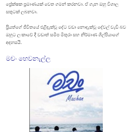
ප්‍රේක්ෂක ප්‍රමාණයක් වෙත ගමන් කරනවා. ඒ ගැන ඔහු විශාල
සතුටක් ලබනවා.
ප්‍රියත්ගේ ජීවිතයේ එළිදැක්වූ දේට වඩා නොදැක්වූ දේවල් වැඩි බව
ඔහුට ලංකාවේ දී වඩාත් සමීප මිතුරා සහ නිර්මාණ ශිල්පියාගේ
අදහසයි.
මචං හෙවනැල්ල