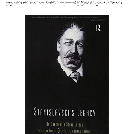
පුත්‍ර සමාගම නාට්‍යය බිහිවීම පසුපසත් මූලිකවම ප්‍රියත් සිටිනවා.