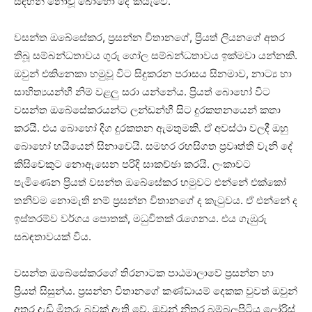
සඳහන් නොවූ බොහෝ දේ කියැවේ.
වසන්ත ඔබේසේකර, ප්‍රසන්න විතානගේ, ප්‍රියත් ලියනගේ අතර
තිබූ සම්බන්ධතාවය ගුරු ගෝල සම්බන්ධතාවය ඉක්මවා යන්නකි.
ඔවුන් එකිනෙකා හමුවූ විට සිදුකරන පරාසය සිනමාව, නාට්‍ය හා
සාහිත්‍යයන්හී නිම් වළලු සරා යන්නේය. ප්‍රියත් බොහෝ විට
වසන්ත ඔබේසේකරයන්ට ලන්ඩන්හී සිට දුරකතනයෙන් කතා
කරයි. එය බොහෝ දිග දුරකතන ඇමතුමකි. ඒ අවස්ථා වලදී ඔහු
බොහෝ හයියෙන් සිනාවෙයි. සමහර රහසිගත ප්‍රවෘත්ති වැනි දේ
කිසිවෙකුට නොඇසෙන පරිදි සාකච්ඡා කරයි. ලංකාවට
පැමිණෙන ප්‍රියත් වසන්ත ඔබේසේකර හමුවට එන්නේ එක්කෝ
තනිවම නොමැති නම් ප්‍රසන්න විතානගේ ද කැටුවය. ඒ එන්නේ ද
ඉස්තරම්ව වර්ගය පොතක්, මධුවිතක් රැගෙනය. එය ගැඹුරු
සබඳතාවයක් විය.
වසන්ත ඔබේසේකරගේ තිරනාටක පාඨමාලාවේ ප්‍රසන්න හා
ප්‍රියත් සිසුන්ය. ප්‍රසන්න විතානගේ කණ්ඩායම් දෙකක වුවත් ඔවුන්
අතර දැඩි මිතුරු බවක් ඇති වේ. ඔවුන් නිතර බම්බලපිටිය ලෝරිස්