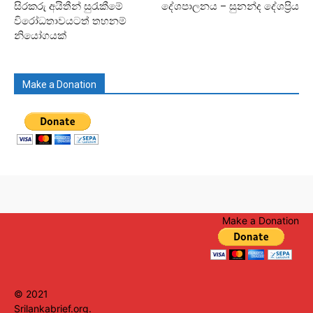
සිරකරු අයිතීන් සුරැකීමේ
දේශපාලනය – සුනන්ද දේශප්‍රිය
විරෝධතාවයටත් තහනම්
නියෝගයක්
Make a Donation
Make a Donation
© 2021
Srilankabrief.org.