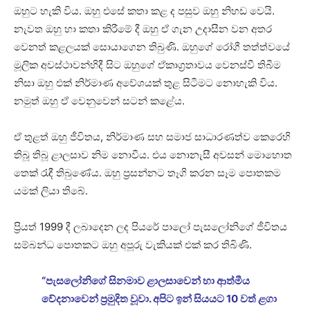
ඔහුට හැකි විය. ඔහු එසේ කතා කළ ද පසුව ඔහු නිහඩ වෙයි.
නැවත ඔහු හා කතා කිරීමේ දී ඔහු ඒ ගැන උදාසීන වන අතර
වෙනත් කළලයක් සොයාගෙන තිබුණි. ඔහුගේ රෝගී තත්ත්වයේ
මූලික අවස්ථාවන්හිදී සිට ඔහුගේ ඒකාග්‍රතාවය වෙනස්වී තිබීම
නිසා ඔහු එක් නිර්මාණ අවේශයක් තුළ සිටීමට නොහැකි විය.
නමුත් ඔහු ඒ වෙනුවෙන් සටන් කළේය.
ඒ තුළත් ඔහු ජීවිතය, නිර්මාණ සහ සමාජ සාධාරණත්ව කෙරෙහි
තිබූ තිබූ ළාලසාව නිම නොවීය. එය නොනැසී අවසන් මොහොත
තෙක් රැඳී තිබුණේය. ඔහු ප්‍රසන්නට තෑගි කරන සෑම පොතකම
යමක් ලියා තිබේ.
ප්‍රියත් 1999 දී ලබාදෙන ලද පියරේ පාලෝ පැසලෝනිගේ ජීවිතය
සම්බන්ධ පොතකට ඔහු අපූරු වැකියක් එක් කර තිබිණි.
“පැසලෝනිගේ සිනමාව ළාලසාවෙන් හා ආත්මීය
වේදනාවෙන් ප්‍රමුදිත වූවා. අපිට ඉන් සියයට 10 වත් ළගා