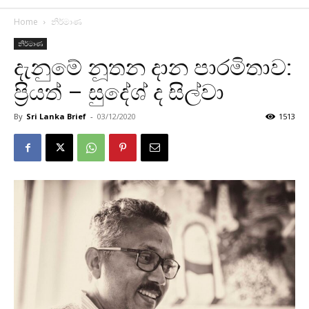
Home
නිර්මාණ
නිර්මාණ
දැනුමේ නූතන දාන පාරමිතාව:
ප්‍රියත් – සුදේශ් ද සිල්වා
By
Sri Lanka Brief
-
03/12/2020
1513