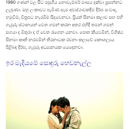
1980 ගණන් වල සිට පසුගිය නොවැම්බර් මාසය දක්වා ප්‍රසන්නට
ලැබුණා. ඔහු ලංකාවට පැමිණ සෑම අවස්ථාවකදීම දීර්ඝ සංවාද,
හමුවීම්, චිත්‍රපට නැරඹීම් සිදුවෙනවා. ප්‍රියත් සිනමා කලාව සහ එහි
ගැඹුරු ස්ථානයන් වෙත ගමන් කරන අතර එහිදී තමන් ගමන්
සගයා ද මිතුරා ද ඒ වෙත රැගෙන යනවා. පොත කියවමින්, විශිෂ්ඨ
සිනමා කෘති නරඹමින් තිරනාටක රචනා කලාවේ කෞශල්‍යය
පිළිබඳ දීර්ඝ, ගැඹුරු අධ්‍ය්‍යනයක යෙදෙනවා.
ඉර මැදියමේ සොඳුරු හෙවනැල්ල