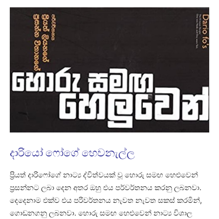
දාරියෝ ෆෝගේ හෙවනැල්ල
ප්‍රියත් දාරිෆෝගේ නාට්‍ය ද්විත්වයක් වූ හොරු සමඟ හෙළුවෙන්
ප්‍රසන්නට ලබා දෙන අතර ඔහු එය පර්වර්තනය කරනු ලබනවා.
දෙදෙනාම එක්ව එය පරිවර්තනය නැවත නැවත සකස් කරමින්,
ගොඩනගනු ලබනවා. හොරු සමඟ හෙළුවෙන් නාට්‍ය විශාල