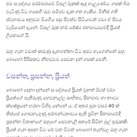
එම සංදේශය පරම්පරාවේ විසල් රුකක් ඇඳ හැලුණේය. ගසක් බිම
වැටිණු විට ගසෙහි රුව සමීපව දැක ගත හැකිය. මිනිස් ගති
ස්වභාවය අනුවම මියගිය පසු ජීවත්ව සිටියාටත් වඩා ඒ ජීවය
වැඩියෙන් දැනේ. විසල් රුක නම් ජේෂ්ඨ ජනමාධ්‍යවේදී ප්‍රියත්
ලියනගේ යි.
ඔහු ගැන වඩාත් කරුණු දැනගන්නා විට අපට හැගෙන්නේ ඔහු
බොහෝ පිරිසකට නිහඩවම සෙවන දුන් ගසක් මෙනි.
වසන්ත, ප්‍රසන්න, ප්‍රියත්
බොහෝ දෙනා දන්නේ සංදේශයේ ප්‍රියත් වුනත් ඊටත් වඩා
ප්‍රියත්ගේ පැතිරුණු හෙවනැල්ල සාහිත්‍ය, සිනමාව හා නාට්‍ය
ක්ෂේත්‍රයන් හරහා විහිද යන්නේ ය. ඒ අතර පුරා වසර 40 ක්
තිස්සේ ගොඩනැගුණු සම්බන්ධතාවය ඇති ප්‍රවීන සිනමාවේදී
ප්‍රසන්න විතානගේ ඔහුගේ සෙවනැලි අතරේ සිටින මුල් පුරුකකි.
ප්‍රියත් ගැන අසන විට මේ වන විටත් බොහෝ තැන්වල ඔහු ගැන