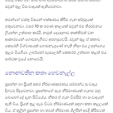
ඔවුන් තුළ විසංවාදයක් ඇතිවෙනවා.
තමන්ගේ වස්තු විෂයන් භක්ෂණය කිරීම ගැන අර්බුදයක්
මතුවෙනවා. වසර 10 ක පමණ කාලයක් ඔවුන් එම තිරරචනය
ලියන්න උත්සාහ කරයි. නමුත් දෙදෙනාම තෘත්තිමත් වන
ආකාරයෙන් ගොඩනැගීමට අපහසුවෙයි. ඔවුන් තුළ ඒ කතාව
කෙරෙහි විශ්වාසයක් ගොඩනැගුණේ නැති නිසා එය උපන්ගෙය
තුළම මියගියා. උබර්තෝ පැසලෝනි කෙතරම් උත්සාහ කළත් එය
සාර්ථක වුයේ නොවෙයි.
නොනවතින කතා හෙවනැල්ල
ප්‍රසන්න හා ප්‍රියත් අතර නිර්මාණකරණය සම්බන්ධ සංවාදය
දිගටම සිදුවෙනවා. ප්‍රසන්නගේ සෑම නිර්මාණයක් ගැනම ඔහු
බොහෝ දේ දැන සිටියේය. නිතර ඒ ගැන විමසීම් හා සංවාදයන්
ඇති විය. ප්‍රියත් තුළ සැම විටම නිර්මාණයක් සඳහා කතා කළලයක්
විය. ඒ තුළින් ප්‍රසන්න හා තවත් නිර්මාණ ශිල්පීන් අවදි කිරීමටත්