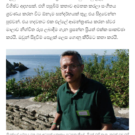
විශිෂ්ට අදහසක්. එහි පසුබිම් කතාව අමතක කරලා සංගීතය
ශ්‍රවණය කරන විට ඕනෑම සන්දර්භයක් තුළ එය සිදුවෙන්න
පුළුවන්. එය හදවතට එක එල්ලේ ආමන්ත්‍රණය කරන ස්වර
මාලාව නිශ්චිත රූප ලබාදීම ගැන ප්‍රසන්න ප්‍රියත් එක්ක සාකච්ඡා
කරයි. ඔවුන් සිදුවීම් පෙළක් ලෙස ගොනු කිරීමට කතා කරයි.
ප්‍රියත්ගේ මේසය මත ඔහු අවසන් නොකළ සටහන තිබේ. ප්‍රියත් එහි නැත. නමුත් ඔබ එහි