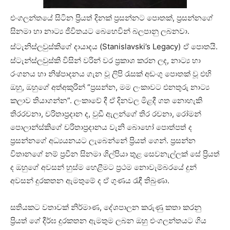
එංගලන්තයේ සිටින ප්‍රියත් දිනක් ප්‍රසන්නට පොතක්, ප්‍රසන්නගේ
සිනමා හා නාට්‍ය ජීවිතයට බෙහෙවින් බලපානු ලබනවා.
ස්ටැනිස්ලවුස්කිගේ දායාදය (Stanislavski’s Legacy)
ඒ පොතයි.
ස්ටැන්ස්ලවුස්කි විසින් වරින් වර ප්‍රකාශ කරන ලද, නාට්‍ය හා
රංගනය හා නිෂ්පාදනය ගැන වූ ලිපි රැසක් අඩංගු පොතක් වූ එහි
ඔහු, ඔහුගේ අත්අකුරින් “ප්‍රසන්න, මම ලංකාවට එනතුරු නාට්‍ය
කලාව තියාගන්න”. ලංකාවේ දී ඒ දිනවල මිළදී ගත නොහැකි
තිරරචනා, චරිතාප්‍රදාන ද, වුඩී ඇලන්ගේ තිර රචනා, රෝමන්
පොලාන්ස්කිගේ චරිතාප්‍රදානය වැනි බොහෝ පොත්පත් ද
ප්‍රසන්නගේ අධ්‍යයනයට ලැබෙන්නේ ප්‍රියත් ගෙන්. ප්‍රසන්න
විතානගේ නම් ප්‍රවීන සිනමා ශිල්පියා තුළ සෙවනැල්ලක් සේ ප්‍රියත්
ද ඔහුගේ අවසන් හුස්ම හෙළීමට ප්‍රථම නොවැම්බරයේ දුන්
අවසන් දුරකතන ඇමතුමේ ද ඒ ගුණය රැඳී තිබුණා.
සතියකට වතාවක් නිර්මාණ, දේශපාලන කරුණු කතා කරනු
ප්‍රියත් ගේ දීර්ඝ දුරකතන ඇමතුම ලබන ඔහු එංගලන්තයට ගිය