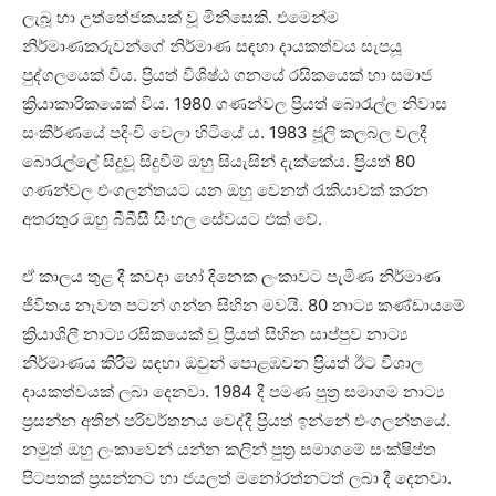
ලැබූ හා උත්තේජකයක් වූ මිනිසෙකි. එමෙන්ම
නිර්මාණකරුවන්ගේ නිර්මාණ සඳහා දායකත්වය සැපයූ
පුද්ගලයෙක් විය. ප්‍රියත් විශිෂ්ඨ ගනයේ රසිකයෙක් හා සමාජ
ක්‍රියාකාරිකයෙක් විය. 1980 ගණන්වල ප්‍රියත් බොරැල්ල නිවාස
සංකීර්ණයේ පදිංචි වෙලා හිටියේ ය. 1983 ජූලි කලබල වලදී
බොරැල්ලේ සිදුවූ සිදුවීම් ඔහු සියැසින් දැක්කේය. ප්‍රියත් 80
ගණන්වල එංගලන්තයට යන ඔහු වෙනත් රැකියාවක් කරන
අතරතුර ඔහු බීබීසී සිංහල සේවයට එක් වේ.
ඒ කාලය තුළ දී කවදා හෝ දිනෙක ලංකාවට පැමිණ නිර්මාණ
ජීවිතය නැවත පටන් ගන්න සිහින මවයි. 80 නාට්‍ය කණ්ඩායමේ
ක්‍රියාශිලී නාට්‍ය රසිකයෙක් වූ ප්‍රියත් සිහින සාප්පුව නාට්‍ය
නිර්මාණය කිරීම සඳහා ඔවුන් පොළඹවන ප්‍රියත් ඊට විශාල
දායකත්වයක් ලබා දෙනවා. 1984 දී පමණ පුත්‍ර සමාගම නාට්‍ය
ප්‍රසන්න අතින් පරිවර්තනය වෙද්දී ප්‍රියත් ඉන්නේ එංගලන්තයේ.
නමුත් ඔහු ලංකාවෙන් යන්න කලින් පුත්‍ර සමාගමේ සංක්ෂිප්ත
පිටපතක් ප්‍රසන්නට හා ජයලත් මනෝරත්නටත් ලබා දී දෙනවා.