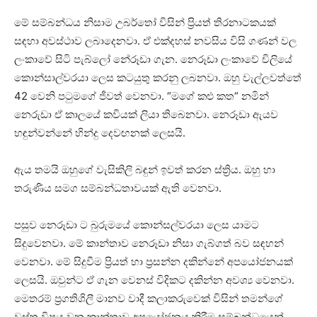
මේ සම්බන්ධය නිසාම උබර්තෝ විසින් ප්‍රියත් තිරනාටකයක්
සඳහා අවස්ථාව ලබාදෙනවා. ඒ එක්දහස් නවසිය විසි ගණන් වල
ලංකාවේ සිටි පැබ්ලෝ නේරූඩා ගැන. නෙරූඩා ලංකාවේ චිලියේ
කොන්සාල්වරයා ලෙස කටයුතු කරනු ලබනවා. ඔහු වැල්ලවත්තේ
42 වෙනි පටුමගේ ජීවත් වෙනවා. “මගේ කළු කත“ නමින්
නෙරුඩා ඒ කාලයේ කවියක් ලියා තිබෙනවා. නෙරූඩා ඇයව
හඳුන්වන්නේ හින්දු දෙවඟනක් ලෙසයි.
ඇය තමයි ඔහුගේ වැසිකිලි බඳුන් ඉවත් කරන ස්ත්‍රිය. ඔහු හා
තරුණිය සමග සම්බන්ධතාවයක් ඇති වෙනවා.
පසුව නෙරූඩා ට බුරුමයේ කොන්සල්වරයා ලෙස යාමට
සිදුවෙනවා. මේ කාන්තාව නෙරූඩා නිසා ගැබ්ගත් බව සඳහන්
වෙනවා. මේ සිදුවීම ප්‍රියත් හා ප්‍රසන්න දකින්නේ අපයෝජනයක්
ලෙසයි. ඔවුන්ට ඒ ගැන වෙනස් විදිකට දකින්න අවශ්‍ය වෙනවා.
මෙතරම් ප්‍රගතිශිලී මානව වාදී කලාකරුවෙක් විසින් තමන්ගේ
වස්තු විෂය වන කාන්තාව අපයෝජනය කිරීම සම්බන්ධයෙන්