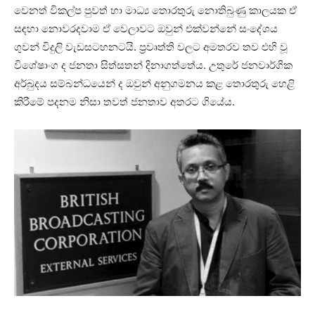
වෙනත් විකල්ප පුවත් හා මාධ්‍ය තොරතුරු නොතිබුණු කාලයක ඒ
සඳහා නොවරදවාම ඒ වෙලාවට ඔවුන් එක්වන්නේ සංදේශය
ගුවන් විදුලි වැඩසටහනටයි. ප්‍රවෘත්ති වලට අමතරව තව එහි වූ
විශේෂාංග ද ජනතා සිත්සතන් දිනාගත්තේය. උතුරේ ජනවාර්ගික
අර්බුදය සම්බන්ධයෙන් ද ඔවුන් අනුගමනය කළ තොරතුරු හෙළි
කිරීමේ පදනම නිසා තවත් ජනතාව අතරට ගියේය.