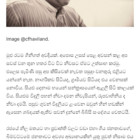
Image
@cfhaviland.
මුළු රටම ගිනිගත් අවදියක්. අපොස උසස් පෙළ අවසන් කළ අප
සවස් වන තුන හතර විට විට නිවසට ඒමට උත්සාහ කරමු.
එලෙස පැමිණි පසු අප කිසිවෙක් නැවත පසුදා වනතුරු එළියට
යන්නේ නැත. නාගරිකව සිටියද, ග්‍රාමීයව සිටියද එය වෙනසක්
නොවීය. සියළු දෙනාම භයෙන් සන්ත්‍රාසයෙන් ඇළලී සිටි කාලයක්
විය. සියළුම විදුලි පහන් නිවා දමන නිවැසියන්, රූපවාහිනිය ද
නිවා දමයි. පසුව ගුවන් විදුලියට ළංවෙන ඔවුන් හීන් හඩකින්
ඇසෙන ශබ්දයක් ඇතිව සවන් දුන්නේ බීබීසි සංදේශය වෙතටයි.
රජයේ නිල මතයට හා ප්‍රවෘත්ති වලට වඩා එහා ගිය ජනතාවගේ,
බිම්වට්ටමේ ජනතාවට අවශ්‍ය අඛ්‍යානයකින් යුතු පුවත් නිසාම එය