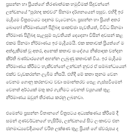
ප්‍රසන්න හා ප්‍රියත්ගේ තීරණාත්මක හමුවීමක් සිදුවන්නේ
ලන්ඩනයේ “පුරහඳ කළුවර” සිනමා දර්ශනයෙන් පසුව. එහිදී ඉර
මැදියම චිත්‍රපටයට පදනම වැටෙනවා. ප්‍රසන්න හා ප්‍රියත් අතර
බොහෝ නිර්මාණයන් පිළිබඳ සාකච්ඡා පැවතියත්, විවිධ සිනමා
නිර්මාණ පිළිබඳ සැලසුම් පැවතියත් දෙදෙනා විසින් අවසන් කළ
එකම සිනමා නිර්මාණය ඉර මැදියමයි. එක කතාවක් ප්‍රියත්ගේ ම
අත්දැකීමක් වූ අතර, අනෙක් කතාව සංදේශය නිෂ්පාදක චන්දන
කීර්ති බණ්ඩාරගෙන් අහන්න ලැබුණු කතාවක් විය. ඉර මැදියම
නිර්මාණය කිරීමට හැකිවන්නේ ලන්ඩන් නුවර ඒ සම්බන්ධයෙන්
එක්ව වැඩකරන්න ලැබීම නිසයි. එහිදී මේ කතා තුනම වෙන
වෙනම ගොනු කරනවාට වඩා සමාන්තරව පෙළ ගැස්සවීමෙන්
වෙනත් අර්ථයක් මතු කර ගැනීමට වෙනත් ව්‍යූහයක් තුළ
නිර්මාණය ඔවුන් තීරණය කරනු ලබනවා.
එමෙන්ම ප්‍රසන්න විතානගේ චිත්‍රපටය අධ්‍යක්ෂණය කිරීමේ දී
සමන් ගුණවර්ධනගේ හැසිරීම, ලන්ඩනයේ සිට ලංකාවට එන
ජනමාධ්‍යවේදීයාගේ චරිත ලක්ෂණ තුළ ප්‍රියත් ගේ ස්වරූපය ද