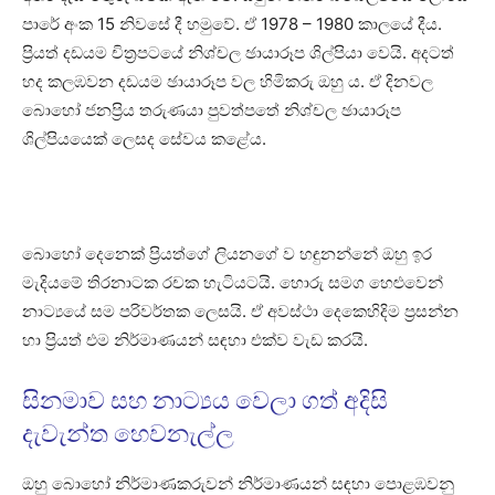
පාරේ අංක 15 නිවසේ දී හමුවේ. ඒ 1978 – 1980 කාලයේ දීය.
ප්‍රියත් දඩයම චිත්‍රපටයේ නිශ්චල ඡායාරූප ශිල්පියා වෙයි. අදටත්
හද කලඹවන දඩයම ඡායාරූප වල හිමිකරු ඔහු ය. ඒ දිනවල
බොහෝ ජනප්‍රිය තරුණයා පුවත්පතේ නිශ්චල ඡායාරූප
ශිල්පියයෙක් ලෙසද සේවය කළේය.
බොහෝ දෙනෙක් ප්‍රියත්ගේ ලියනගේ ව හඳුනන්නේ ඔහු ඉර
මැදියමේ තිරනාටක රචක හැටියටයි. හොරු සමග හෙළුවෙන්
නාට්‍යයේ සම පරිවර්තක ලෙසයි. ඒ අවස්ථා දෙකෙහිදිම ප්‍රසන්න
හා ප්‍රියත් එම නිර්මාණයන් සඳහා එක්ව වැඩ කරයි.
සිනමාව සහ නාට්‍යය වෙලා ගත් අදිසි
දැවැන්ත හෙවනැල්ල
ඔහු බොහෝ නිර්මාණකරුවන් නිර්මාණයන් සඳහා පොළඹවනු