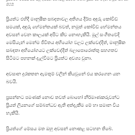
සිටියි.
ප්‍රියත්ට එහිදී මානුෂීක සබඳතාවල අතිශය දීර්ඝ අඳුරු කෝවිඞ්
සමයක්, අඳුරු හේමන්තයක් බවත්, නමුත් කෝවිඞ් හේමන්තය
අවසන් වෙන කාලයක් අපිට කිව නොහැකියි. මුල් සංගීතවේදි
මෙසියෑන් මෙන්ම ජීවිතය අභියෝග වලට ලක්වෙද්දිත්, මානුෂික
සබඳතා අභියෝගයට ලක්වෙද්දිත් බලාපොරොත්තු සහගතව
සිටීමට පහනක් දැල්වීමට ප්‍රියත්ට අවශ්‍ය වුනා.
අවසාන දුරකතන ඇමතුම් වලින් කියවුනේ එය කරගෙන යන
බවයි.
ප්‍රසන්නට පමණක් නොව තවත් බොහෝ නිර්මාණකරුවන්ට
ප්‍රියත් ලියනගේ සම්බන්ධව ඇති අත්දැකීම මේ හා සමාන විය
හැකියි.
ප්‍රියත්ගේ මේසය මත ඔහු අවසන් නොකළ සටහන තිබේ.