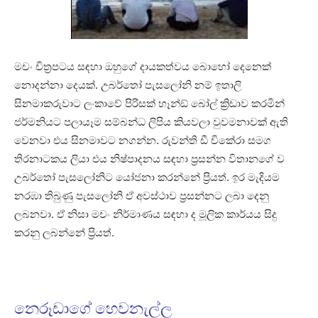
මචං චිත්‍රපටය සඳහා ඔහුගේ දායකත්වය බොහෝ දෙනෙක්
නොදන්නා දෙයක්. උබර්තෝ පැසලෝනි නම් ඉතාලි
සිනමාකරුවාට ලංකාවේ පිරිසක් හෑන්ඞ් බෝල් ක්‍රිඩාව කරමින්
ජර්මනියට පලායෑම සම්බන්ධ ලිපිය කියවලා වුවමනාවක් ඇති
වෙනවා එය සිනමාවට නගන්න. රුවන්ති ඩී චිකේරා සමග
තිරනාටකය ලියා එය නිෂ්පාදනය සඳහා ප්‍රසන්න විතානගේ ව
උබර්තෝ පැසලෝනිට යෝජනා කරන්නේ ප්‍රියත්. ඉර මැදියම
නරඹා තිබුණු පැසලෝනි ඒ අවස්ථාව ප්‍රසන්නට ලබා දෙනු
ලබනවා. ඒ නිසා මචං නිර්මාණය සඳහා ද මූලික කාර්යය සිදු
කරනු ලබන්නේ ප්‍රියත්.
නෙරූඩාගේ හෙවනැල්ල