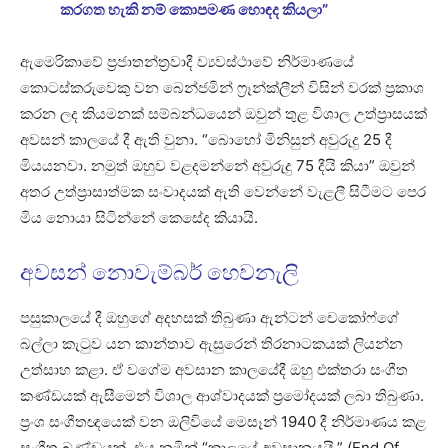
කරගත හැකි නම් කොපමණ හොඳද කියලා”
ඇමෙරිකාවේ ප්‍රජාතන්ත්‍රවාදී ව්‍යවස්ථාවේ නිර්මාණයේ
කොටස්කරුවෙකු වන බෙන්ජමින් ෆ්‍රෑන්ක්ලීන් විසින් වරක් ප්‍රකාශ
කරන ලද කියමනක් සම්බන්ධයෙන් ඔවුන් තුළ විශාල උත්ප්‍රාසයක්
අවසන් කාලයේ දී ඇති වුනා. “බොහෝ මිනිසුන් අවුරුදු 25 දී
මියයනවා. නමුත් ඔහුව වළදමන්නේ අවුරුදු 75 දීයි කියා” ඔවුන්
අතර උත්ප්‍රාසාත්මක සංවාදයක් ඇති වෙන්නේ වැළලී සිටීමට පෙර
මිය නොයා සිටින්නේ කෙසේද කියායි.
අවසන් නොවැම්බර් හෙවනැලි
පසුකාලයේ දී ඔහුගේ අදහසක් තිබුණා ඇන්ටන් චෙකෝෆ්ගේ
බල්ලා කැටුව යන කාන්තාව ඇසුරෙන් තිරනාටකයක් ලියන්න
උත්සාහ කළා. ඒ වගේම අවසාන කාලයේදී ඔහු එක්තරා සංගීත
කණ්ඩයක් ඇසීමෙන් විශාල ආශ්වාදයක් ප්‍රමෝදයක් ලබා තිබුණා.
ප්‍රංශ සංගීතඥයෙක් වන ඔලිවියේ මෙසෑන් 1940 දී නිර්මාණය කළ
සංගීත ඛණ්ඩයක්. එය නමින් “කාලයේ අවසානයයි.” (End Of