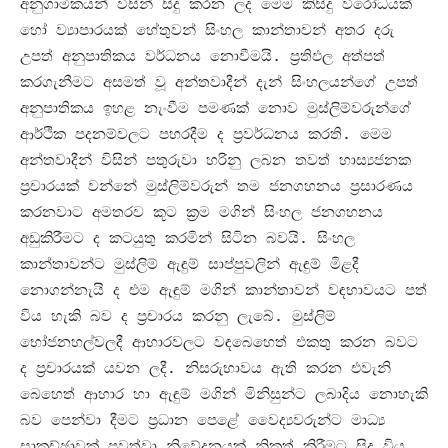
අනුගාමිකයන් විසින් සිදු කරන ලද මෙම කිසිදු විරෝධයක්
හෝ ව්‍යාපාරයක් හේතුවන් සිංහල කාන්තාවන් අතර දරු
උපත් අනුපාතිකය වර්ධනය නොවීමයි
.
ප්‍රතිඵල අත්පත්
කරගැනීමට අසමත් වූ අන්තවාදීන් දැන් සිංහලයන්ගේ උපත්
අනුපාතිකය ඉහළ නැංවීම පමණක් නොව මුස්ලිම්වරුන්ගේ
ආර්ථික පදනම්වලට පහරදීම ද ප්‍රවර්ධනය කරති
.
මෙම
අන්තවාදීන් විසින් පතුරුවා හරිනු ලබන තවත් හාස්‍යජනක
ප්‍රචාරයක් වන්නේ මුස්ලිම්වරුන් තම ජනගහනය ප්‍රසාරණය
කරනවාට අමතරව කූට ක්‍රම මගින් සිංහල ජනගහනය
අඩුකිරීමට ද කටයුතු කරමින් සිටින බවයි
.
සිංහල
කාන්තාවන්ට මුස්ලිම් ඇඳුම් සාප්පුවලින් ඇඳුම් මිළදී
නොගන්නැයි ද එම ඇඳුම් මගින් කාන්තාවන් වඳභාවයට පත්
විය හැකි බව ද ප්‍රචාරය කරනු ලැබේ
.
මුස්ලිම්
භෝජනහල්වලදී ආහාරවලට වඳබෙහෙත් එකතු කරන බවට
ද ප්‍රචාරයක් යවන ලදී
.
නිසරුභාවය ඇති කරන එවැනි
බෙහෙත් ආහාර හා ඇඳුම් මගින් මිනිසුන්ට ලබාදිය නොහැකි
බව පෙන්වා දීමට ප්‍රධාන පෙළේ වෛද්‍යවරුන්ට මාධ්‍ය
සාකච්ඡාවක් පවත්වා නිවේදනයක් නිකුත් කිරීමට සිදු විය
.