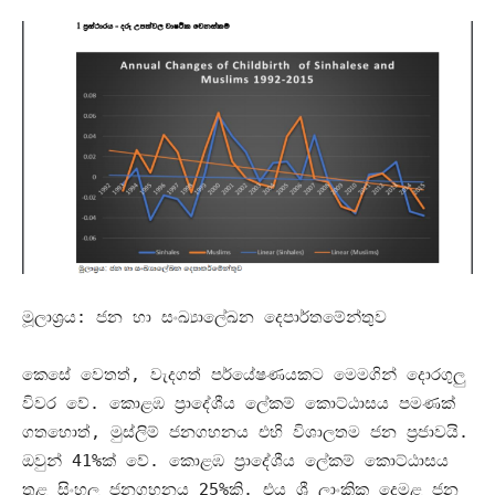
මූලාශ්‍රය
:
ජන හා සංඛ්‍යාලේඛන දෙපාර්තමේන්තුව
කෙසේ වෙතත්
,
වැදගත් පර්යේෂණයකට මෙමගින් දොරගුලු
විවර වේ
.
කොළඹ ප්‍රාදේශීය ලේකම් කොට්ඨාසය පමණක්
ගතහොත්
,
මුස්ලිම් ජනගහනය එහි විශාලතම ජන ප්‍රජාවයි
.
ඔවුන්
41%
ක් වේ
.
කොළඹ ප්‍රාදේශීය ලේකම් කොට්ඨාසය
තුළ සිංහල ජනගහනය
25%
කි
.
එය ශ්‍රී ලාංකික දෙමළ ජන