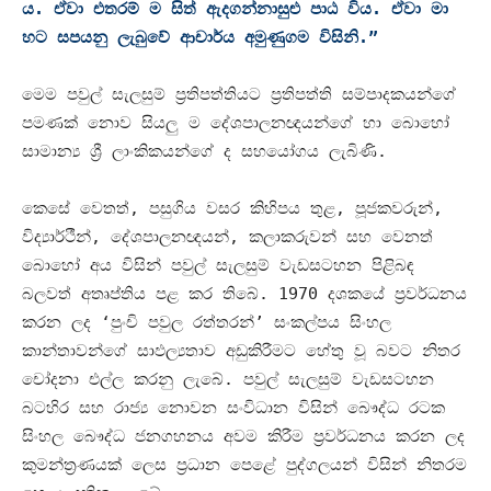
ය
.
ඒවා එතරම් ම සිත් ඇදගන්නාසුළු පාඨ විය
.
ඒවා මා
හට සපයනු ලැබුවේ ආචාර්ය අමුණුගම විසිනි
.”
මෙම පවුල් සැලසුම් ප්‍රතිපත්තියට ප්‍රතිපත්ති සම්පාදකයන්ගේ
පමණක් නොව සියලු ම දේශපාලනඥයන්ගේ හා බොහෝ
සාමාන්‍ය ශ්‍රී ලාංකිකයන්ගේ ද සහයෝගය ලැබිණි
.
කෙසේ වෙතත්
,
පසුගිය වසර කිහිපය තුළ
,
පූජකවරුන්
,
විද්‍යාර්ථීන්
,
දේශපාලනඥයන්
,
කලාකරුවන් සහ වෙනත්
බොහෝ අය විසින් පවුල් සැලසුම් වැඩසටහන පිළිබඳ
බලවත් අතෘප්තිය පළ කර තිබේ
. 1970
දශකයේ ප්‍රවර්ධනය
කරන ලද ‘පුංචි පවුල රත්තරන්’ සංකල්පය සිංහල
කාන්තාවන්ගේ සාඵල්‍යතාව අඩුකිරීමට හේතු වූ බවට නිතර
චෝදනා එල්ල කරනු ලැබේ
.
පවුල් සැලසුම් වැඩසටහන
බටහිර සහ රාජ්‍ය නොවන සංවිධාන විසින් බෞද්ධ රටක
සිංහල බෞද්ධ ජනගහනය අවම කිරීම ප්‍රවර්ධනය කරන ලද
කුමන්ත්‍රණයක් ලෙස ප්‍රධාන පෙළේ පුද්ගලයන් විසින් නිතරම