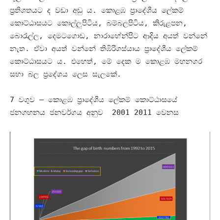
ප්‍රතිශතයට ද වඩා අඩු ය
.
කොළඹ ප්‍රාදේශීය ලේකම්
කොට්ඨාසයට කොල්ලුපිටිය
,
බම්බලපිටිය
,
කිරුළපන
,
බොරැල්ල
,
දෙමටගොඩ
,
නාරාහේන්පිට ආදිය අයත් වන්නේ
නැත
.
ඒවා අයත් වන්නේ තිඹිරිගස්යාය ප්‍රාදේශීය ලේකම්
කොට්ඨාසයට ය
.
එහෙත්
,
මේ දෙක ම කොළඹ මහනගර
සභා බල ප්‍රදේශය ලෙස සැලකේ
.
7
වගුව
–
කොළඹ ප්‍රාදේශීය ලේකම් කොට්ඨාසයේ
ජනගහනය ජනවර්ගය අනුව
2001 2011
වෙනස