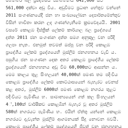
මහනගර බල ප්‍රදේශයේ ජනගහනය
642,000
සිට
561,000
දක්වා අඩු විය
.
අඩුවීමට ප්‍රධාන හේතුව වන්නේ
2011
සංගණනයේදී ජන හා සංඛ්‍යාලේඛන දෙපාර්තමේන්තුව
විසින් භාවිතා කරන ලද ගණන්ගැනීමේ ක්‍රමවේදයයි
. 2001
වසරේ කොළඹ දිස්ත්‍රික් ලේකම් කාර්යාල බල ප්‍රදේශයේ
දත්ත
2011
ජන සංගණන දත්ත සමග අනුකූල වන පරිදි
ගලපා නැත
.
එනමුත් තවමත් ඔප්පු වන පරිදි කොළඹ
ප්‍රාදේශීය ලේකම් ප්‍රදේශයෙහි මුස්ලිම් ජනගහනය වැඩි ය
.
පසුගිය ජන සංගණන දෙක අතර කොළඹ ප්‍රාදේශීය ලේකම්
ප්‍රදේශයෙහි ජනගහනය අඩු වීම
60,000
කට ආසන්න ය
.
මෙම කාලය තුළ සිංහලයන්
40,000
ක් පමණ තම පදිංචිය
කොළඹ ප්‍රාදේශීය ලේකම් කොට්ඨාසයෙන් බැහැරට වෙනස්
කළ අතර
,
මුස්ලිම්
6000
ක් පමණ කොළඹ නගරය තුළට
පදිංචියට පැමිණිය හ
.
සාමාන්‍යයෙන් ගත් කල සිංහලයන්
4‍
්
,100
ක් වාර්ෂිකව කොළඹින් බැහැර වූ අතර මුස්ලිම්
580
ක් නගරයට පැමිණිය හ
.
එයින් ඒත්තු යන්නේ කොළඹ
නගරයට දැවැන්ත මුස්ලිම් ආගමනයක් සිදු නොවන බවයි
.
කොළඹ ප්‍රාදේශීය ලේකම් ප්‍රදේශයෙහි ජීවත් වන ජනගහනය