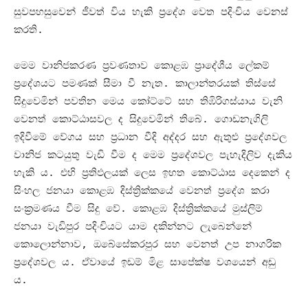
සුවපහසුවෙන් ජීවත් විය හැකි ප්‍රදේශ වෙත පදිංචිය වෙනස්
කරති
.
මෙම වානිජකරණ ප්‍රවණතාව කොළඹ ප්‍රාදේශීය ලේකම්
ප්‍රදේශයට පමණක් සීමා වී නැත
.
කාලාන්තරයක් තිස්සේ
සිදුවෙමින් පවතින මෙය කෝට්ටේ සහ තිඹිරිගස්යාය වැනි
වෙනත් කොට්ඨාසවල ද සිදුවෙමින් තිබේ
.
ගොඩනැගිලි
ඉදිවීමේ වේගය සහ ප්‍රධාන වීදි අද්දර සහ ඇතුළු ප්‍රදේශවල
වානිජ කටයුතු වැඩි වීම ද මෙම ප්‍රදේශවල පැහැදිලිව දැකිය
හැකි ය
.
එහි ප්‍රතිඵලයක් ලෙස ඉහත කොට්ඨාස දෙකෙන් ද
සිංහල ජනයා කොළඹ දිස්ත්‍රික්කයේ වෙනත් ප්‍රදේශ කරා
සංක්‍රමණය වීම සිදු වේ
.
කොළඹ දිස්ත්‍රික්කයේ මුස්ලිම්
ජනයා වැඩිපුර පදිංචියට යාම දකින්නට ලැබෙන්නේ
කොලොන්නාව
,
ඔබේසේකරපුර සහ වෙනත් උප නාගරික
ප්‍රදේශවල ය
.
ඒවායේ ඉඩම් මිළ සාපේක්ෂ වශයෙන් අඩු
ය
.