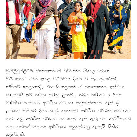
මුස්ලිමුස්ලිම්ම් ජනගහනයේ වර්ධනය සිංහලයන්ගේ
වර්ධනයට වඩා ඉහළ මට්ටමක දිගට ම පැවතුණොත්
,
කිසියම් කාලයකදී
,
එය සිංහලයන්ගේ ජනගහනය ඉක්මවා
යා හැකි බව තර්ක කරනු ලැබේ
.
මෙය හරියට
5.5%
ක
වාර්ෂික සාමාන්‍ය ආර්ථික වර්ධන අනුපාතිකයක් ඇති ශ්‍රී
ලංකාව කිසියම් දිනෙක ශ්‍රී ලංකාවේ ආර්ථික වර්ධන වේගයට
වඩා අඩු ආර්ථික වර්ධන වේගයක් ඇති දැවැන්ත ආර්ථිකයක්
වන එක්සත් ජනපද ආර්ථිකය පසුබස්වනු ඇතැයි සිතීම
වැන්නකි
.