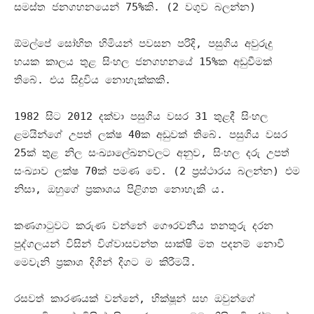
සමස්ත ජනගහනයෙන්
75%
කි
. (2
වගුව බලන්න
)
ඕමල්පේ සෝභිත හිමියන් පවසන පරිදි
,
පසුගිය අවුරුදු
හයක කාලය තුළ සිංහල ජනගහනයේ
15%
ක අඩුවීමක්
තිබේ
.
එය සිදුවිය නොහැක්කකි
.
1982
සිට
2012
දක්වා පසුගිය වසර
31
තුළදී සිංහල
ළමයින්ගේ උපත් ලක්ෂ
40
ක අඩුවක් තිබේ
.
පසුගිය වසර
25
ක් තුළ නිල සංඛ්‍යාලේඛනවලට අනුව
,
සිංහල දරු උපත්
සංඛ්‍යාව ලක්ෂ
70
ක් පමණ වේ
. (2
ප්‍රස්ථාරය බලන්න
)
එම
නිසා
,
ඔහුගේ ප්‍රකාශය පිළිගත නොහැකි ය
.
කණගාටුවට කරුණ වන්නේ ගෞරවනීය තනතුරු දරන
පුද්ගලයන් විසින් විශ්වාසවන්ත සාක්ෂි මත පදනම් නොවී
මෙවැනි ප්‍රකාශ දිගින් දිගට ම කිරීමයි
.
රසවත් කාරණයක් වන්නේ
,
භික්ෂූන් සහ ඔවුන්ගේ