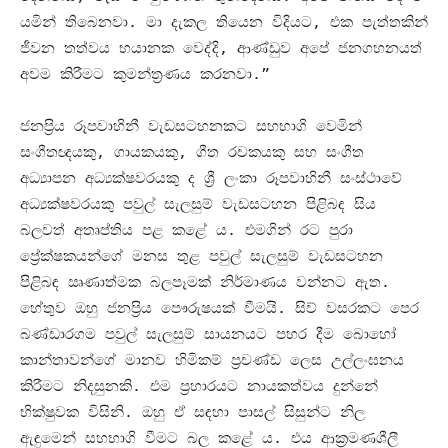
යමින් තිබෙනවා
.
මා දැකල තියෙන විදියට
,
එක පැත්තකින්
ජීවන තත්වය භයානක වෙද්දි
,
ආණ්ඩුව අපේ ජනගහනයත්
අවම කිරීමට කුමන්ත්‍රණය කරනවා
.”
ජනප්‍රිය රූපවාහිනී වැඩසටහනකට සහභාගි වෙමින්
සංගීතඥයකු
,
ගායකයකු
,
ගීත රචකයකු සහ සංගීත
අධ්‍යාපන අධ්‍යක්ෂවරයකු ද ශ්‍රී ලංකා රූපවාහිනී සංස්ථාවේ
අධ්‍යක්ෂවරයකු පවුල් සැලසුම් වැඩසටහන පිළිබඳ සිය
බලවත් අතෘප්තිය පළ කළේ ය
.
එමගින් රට පුරා
ප්‍රේක්ෂකයන්ගේ මනස තුළ පවුල් සැලසුම් වැඩසටහන
පිළිබඳ ඍණාත්මක බලපෑමක් නිර්මාණය වන්නට ඇත
.
හේතුව ඔහු ජනප්‍රිය පෞරුෂයක් වීමයි
.
සිව් වසරකට පෙර
බණ්ඩාරගම පවුල් සැලසුම් සායනයට පහර දීම බොහෝ
කාන්තාවන්ගේ මානව හිමිකම් ප්‍රචණ්ඩ ලෙස උල්ලංඝනය
කිරීමට නිදසුනකි
.
එම ප්‍රහාරයට නායකත්වය දුන්නේ
භික්ෂුවක විසිනි
.
ඔහු ඒ සඳහා පාසල් සිසුන්ට නිල
ඇඳුමෙන් සහභාගි වීමට බල කළේ ය
.
එය ආක්‍රමණශීලී