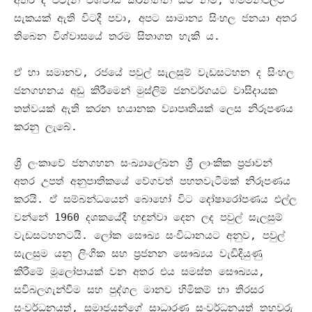
අතර ද එවැනි විශ්වාස කරන්නන් සිටී නම්
,
ගම්මන්පිලට
සැකයක් ඇති විටදී පවා
,
අපට සාමාන්‍ය සිංහල ජනයා අතර
තිබෙන විශ්වාසයේ තරම සිතාගත හැකි ය
.
ඒ හා සමානව
,
රජයේ පවුල් සැලසුම් වැඩසටහන ද සිංහල
ජනගහනය අඩු කිරීමෙන් මුස්ලිම් ජනවර්ගයට වාසිදායක
තත්වයක් ඇති කරන භයානක ව්‍යාපෘතියක් ලෙස නිරූපණය
කරනු ලැබේ
.
ශ්‍රී ලංකාවේ ජනගහන සංඛ්‍යාලේඛන ශ්‍රී ලාංකික ප්‍රජාවන්
අතර උපත් අනුපාතිකයේ වේගවත් පහතවැටීමක් නිරූපණය
කරයි
.
ඒ සම්බන්ධයෙන් බොහෝ විට දෝෂාරෝපණය එල්ල
වන්නේ
1960
දශකයේදී හඳුන්වා දෙන ලද පවුල් සැලසුම්
වැඩසටහනටයි
.
ලෝක සෞඛ්‍ය සංවිධානයට අනුව
,
පවුල්
සැලසුම යනු ලිංගික සහ ප්‍රජනන සෞඛ්‍යය වැඩිදියුණු
කිරීමේ මූලෝපායක් වන අතර එය සමස්ත සෞඛ්‍යය
,
සවිබලගැන්වීම සහ පුද්ගල මානව හිමිකම් හා තිරසර
සංවර්ධනයත්
,
සමාජයන්ගේ සාධාරණ සංවර්ධනයත් තහවුරු