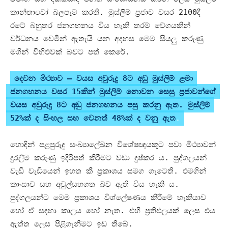
කාන්තාවෝ බලපෑම් කරති
.
මුස්ලිම් ප්‍රජාව වසර
2100
දී
රටේ බහුතර ජනගහනය විය හැකි තරම් වේගයකින්
වර්ධනය වෙමින් ඇතැයි යන අදහස මෙම සියලු කරුණු
මගින් විහිළුවක් බවට පත් කෙරේ
.
දෙවන මිථ්‍යාව
–
වයස අවුරුදු
8
ට අඩු මුස්ලිම් ළමා
ජනගහනය වසර
15
කින් මුස්ලිම් නොවන සෙසු ප්‍රජාවන්ගේ
වයස අවුරුදු
8
ට අඩු ජනගහනය පසු කරනු ඇත
.
මුස්ලිම්
52%
ක් ද සිංහල සහ වෙනත්
48%
ක් ද වනු ඇත
.
හොඳින් පළපුරුදු සංඛ්‍යාලේඛන විශේෂඥයකුට පවා මිථ්‍යාවන්
දුරලීම කරුණු ඉදිරිපත් කිරීමට වඩා දුෂ්කර ය
.
පුද්ගලයන්
වැඩි වැඩියෙන් ඉහත කී ප්‍රකාශය සමග ගැටෙති
.
එමගින්
කාංසාව සහ අවුල්සහගත බව ඇති විය හැකි ය
.
පුද්ගලයන්ට මෙම ප්‍රකාශය විශ්ලේෂණය කිරීමේ හැකියාව
හෝ ඒ සඳහා කාලය හෝ නැත
.
එහි ප්‍රතිඵලයක් ලෙස එය
ඇත්ත ලෙස පිළිගැනීමට ඉඩ තිබේ
.