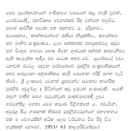
මෙම පුරෝකථනයන් ගණිතමය වශයෙන් කළ හැකි වුවත්
,
යථාර්ථයේදී
,
ජනවිකාස වෙනස්කම් සිදු වන්නේ බහුවිධ
සමාජ ආර්ථික සාධක මත පදනම්ව ය
.
දරිද්‍රතාව
,
අධ්‍යාපනය
,
කාන්තාවන්ගේ රැකියා නියුක්තිය
,
අභ්‍යන්තර
සහ බාහිර සංක්‍රමණය
,
ළමා සත්කාරක පහසුකම්වල අඩුව
සහ වියදම හාවඩා හොඳ ජීවන ගුණයක් අත්පත් කරගැනීමට
ඇති කැමැත්ත ආදිය එම සාධක අතර වේ
.
යුරෝපයේ වඩා
ධනවත් රටවල දෙවන පරම්පරාවේ මුස්ලිම් සංක්‍රමණිකයන්
අතර සාඵල්‍යතා අනුපාතිකය කැපී පෙනෙන පරිදි පහත වැටී
තිබේ
.
ශ්‍රී ලංකාවේ වෙනත් ප්‍රජාවන්ට සමානව නාගරික
මුස්ලිම් පවුල්වල ද සිටින්නේ අඩු දරුවන් සංඛ්‍යාවකි
.
ඇමති
රාවුෆ් හකීම් සමග පැවැත්වුණ සාකච්ඡාවකදී උදය
ගම්මන්පිල මහතා මෙම කරුණ පිළිගත්තේ ය
.
එබැවින්
,
අවුරුදු සිය ගණනක් තිස්සේ මුස්ලිම්වරුන්ගේ ජනගහනය
එක ම වේගයකින් අධික ලෙස වර්ධනය වීම සිදු විය
හැක්කක් නොවේ
. 1953/ 63
කාලපරිච්ඡේදයේ