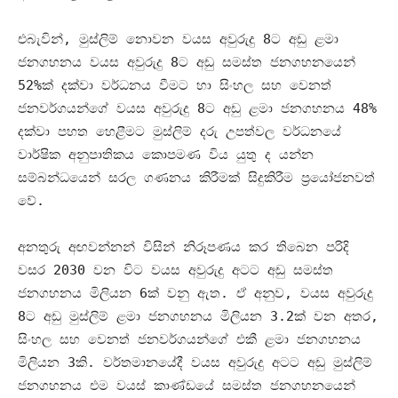
එබැවින්
,
මුස්ලිම් නොවන වයස අවුරුදු
8
ට අඩු ළමා
ජනගහනය වයස අවුරුදු
8
ට අඩු සමස්ත ජනගහනයෙන්
52%
ක් දක්වා වර්ධනය වීමට හා සිංහල සහ වෙනත්
ජනවර්ගයන්ගේ වයස අවුරුදු
8
ට අඩු ළමා ජනගහනය
48%
දක්වා පහත හෙළීමට මුස්ලිම් දරු උපත්වල වර්ධනයේ
වාර්ෂික අනුපාතිකය කොපමණ විය යුතු ද යන්න
සම්බන්ධයෙන් සරල ගණනය කිරීමක් සිදුකිරීම ප්‍රයෝජනවත්
වේ
.
අනතුරු අඟවන්නන් විසින් නිරූපණය කර තිබෙන පරිදි
වසර
2030
වන විට වයස අවුරුදු අටට අඩු සමස්ත
ජනගහනය මිලියන
6
ක් වනු ඇත
.
ඒ අනුව
,
වයස අවුරුදු
8
ට අඩු මුස්ලිම් ළමා ජනගහනය මිලියන
3.2
ක් වන අතර
,
සිංහල සහ වෙනත් ජනවර්ගයන්ගේ එකී ළමා ජනගහනය
මිලියන
3
කි
.
වර්තමානයේදී වයස අවුරුදු අටට අඩු මුස්ලිම්
ජනගහනය එම වයස් කාණ්ඩයේ සමස්ත ජනගහනයෙන්