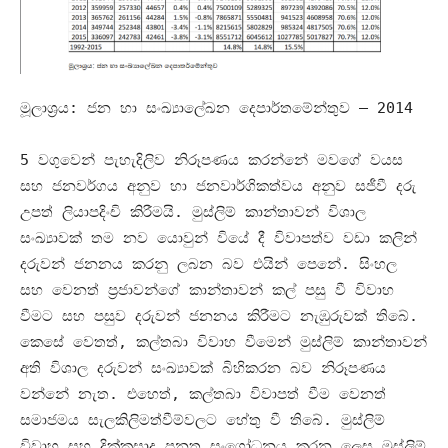
මූලාශ්‍රය
:
ජන හා සංඛ්‍යාලේඛන දෙපාර්තමේන්තුව –
2014
5
වගුවෙන් පැහැදිලිව නිරූපණය කරන්නේ මවගේ වයස
සහ ජනවර්ගය අනුව හා ජනවාර්ගිකත්වය අනුව සජීවී දරු
උපත් ලියාපදිංචි කිරීමයි
.
මුස්ලිම් කාන්තාවන් විශාල
සංඛ්‍යාවක් තම නව යොවුන් වියේ දී විවාපත්ව වඩා කලින්
දරුවන් ජනනය කරනු ලබන බව එයින් පෙනේ
.
සිංහල
සහ වෙනත් ප්‍රජාවන්ගේ කාන්තාවන් කල් පසු වී විවාහ
වීමට සහ පසුව දරුවන් ජනනය කිරීමට නැඹුරුවක් තිබේ
.
කෙසේ වෙතත්
,
කල්තබා විවාහ වීමෙන් මුස්ලිම් කාන්තාවන්
අති විශාල දරුවන් සංඛ්‍යාවක් බිහිකරන බව නිරූපණය
වන්නේ නැත
.
එහෙත්
,
කල්තබා විවාපත් වීම වෙනත්
සමාජමය සැලකිලිමත්වීම්වලට හේතු වී තිබේ
.
මුස්ලිම්
විවාහ සහ දික්කසාද පනත සංශෝධනය කරන ලෙස මුස්ලිම්