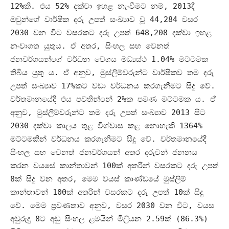
12%
කි
.
එය
52%
දක්වා ඉහළ නැංවීමට නම්
, 2013
දී
ඔවුන්ගේ වාර්ෂික දරු උපත් සංඛ්‍යාව වූ
44,284
වසර
2030
වන විට වසරකට දරු උපත්
648,208
දක්වා ඉහළ
නංවාගත යුතුය
.
ඒ අතර
,
සිංහල සහ වෙනත්
ජනවර්ගයන්ගේ වර්ධන වේගය මධ්‍යස්ථ
1.04%
මට්ටමක
තිබිය යුතු ය
.
ඒ අනුව
,
මුස්ලිම්වරුන්ට වාර්ෂිකව තම දරු
උපත් සංඛ්‍යාව
17%
කට වඩා වර්ධනය කරගැනීමට සිදු වේ
.
වර්තමානයේදී එය පවතින්නේ
2%
ක පමණ මට්ටමක ය
.
ඒ
අනුව
,
මුස්ලිම්වරුන්ට තම දරු උපත් සංඛ්‍යාව
2013
සිට
2030
දක්වා කාලය තුළ විශ්වාස කළ නොහැකි
1364%
මට්ටමකින් වර්ධනය කරගැනීමට සිදු වේ
.
වර්තමානයේදී
සිංහල සහ වෙනත් ජනවර්ගයන් අතර දරුවන් ජනනය
කරන වයසේ කාන්තාවන්
100
ක් අතරින් වසරකට දරු උපත්
8
ක් සිදු වන අතර
,
මෙම වයස් කාණ්ඩයේ මුස්ලිම්
කාන්තාවන්
100
ක් අතරින් වසරකට දරු උපත්
10
ක් සිදු
වේ
.
මෙම ප්‍රවණතාව අනුව
,
වසර
2030
වන විට
,
වයස
අවුරුදු
8
ට අඩු සිංහල ළමයින් මිලියන
2.59
ක්
(86.3%)