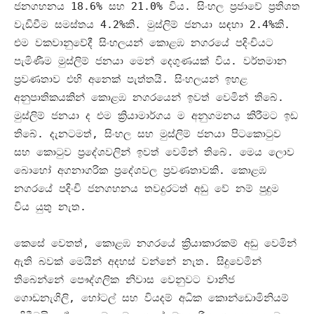
ජනගහනය
18.6%
සහ
21.0%
විය
.
සිංහල ප්‍රජාවේ ප්‍රතිශත
වැඩිවීම සමස්තය
4.2%
කි
.
මුස්ලිම් ජනයා සඳහා
2.4%
කි
.
එම වකවානුවේදී සිංහලයන් කොළඹ නගරයේ පදිංචියට
පැමිණීම මුස්ලිම් ජනයා මෙන් දෙගුණයක් විය
.
වර්තමාන
ප්‍රවණතාව එහි අනෙක් පැත්තයි
.
සිංහලයන් ඉහළ
අනුපාතිකයකින් කොළඹ නගරයෙන් ඉවත් වෙමින් තිබේ
.
මුස්ලිම් ජනයා ද එම ක්‍රියාමාර්ගය ම අනුගමනය කිරීමට ඉඩ
තිබේ
.
දැනටමත්
,
සිංහල සහ මුස්ලිම් ජනයා පිටකොටුව
සහ කොටුව ප්‍රදේශවලින් ඉවත් වෙමින් තිබේ
.
මෙය ලොව
බොහෝ අගනාගරික ප්‍රදේශවල ප්‍රවණතාවකි
.
කොළඹ
නගරයේ පදිංචි ජනගහනය තවදුරටත් අඩු වේ නම් පුදුම
විය යුතු නැත
.
කෙසේ වෙතත්
,
කොළඹ නගරයේ ක්‍රියාකාරකම් අඩු වෙමින්
ඇති බවක් මෙයින් අදහස් වන්නේ නැත
.
සිදුවෙමින්
තිබෙන්නේ පෞද්ගලික නිවාස වෙනුවට වානිජ
ගොඩනැගිලි
,
හෝටල් සහ වියදම් අධික කොන්ඩොමිනියම්