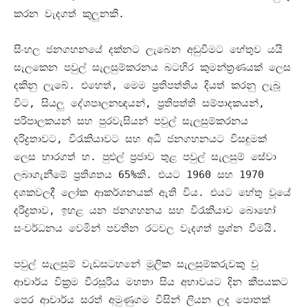
කරන වැදගත් කුලුනකි
.
සිංහල ජනගහනයේ දක්නට ලැබෙන අඩුවීමට හේතුව යයි
සැලකෙන පවුල් සැලසුම්කරනය බටහිර කුමන්ත්‍රණයක් ලෙස
දකිනු ලැබේ
.
එහෙත්
,
මෙම ප්‍රතිපත්තිය දියත් කරනු ලැබූ
විට
,
සියලු දේශපාලනඥයන්
,
ප්‍රතිපත්ති සම්පාදකයන්
,
පරිපාලකයන් සහ පුරවැසියන් පවුල් සැලසුම්කරනය
දරිද්‍රතාවට
,
විරැකියාවට සහ අධි ජනගහනයට විසඳුමක්
ලෙස භාරගත් හ
.
පුළුල් ප්‍රජාව තුළ පවුල් සැලසුම් සේවා
ලබාගැනීමේ ප්‍රතිශතය
65%
කි
.
එයට
1960
සහ
1970
දශකවලදී ලෝක ආකර්ශනයක් ඇති විය
.
එයට හේතු වූයේ
දරිද්‍රතාව
,
ඉහළ යන ජනගහනය සහ විරැකියාව බොහෝ
සංවර්ධනය වෙමින් පවතින රටවල වැදගත් ප්‍රශ්න වීමයි
.
පවුල් සැලසුම් වැඩසටහනේ මූලික සැලසුම්කරුවකු වූ
ආචාර්ය වික්‍රම වීරසූරිය මහතා සිය අභාවයට දින කීපයකට
පෙර ආචාර්ය සරත් අමුණුගම විසින් ලියන ලද පොතක්