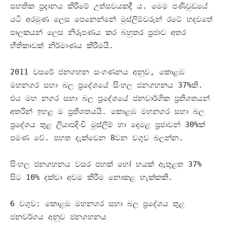
සහතික ප්‍රදානය කිරීමේ උත්සවයකදී ය
.
මෙම පණිවුඩයේ
යටි අරමුණ ලෙස පෙනෙන්නේ මුස්ලිම්වරුන් රටේ හදවතේ
පාලකයන් ලෙස නිරූපණය කර බහුතර ප්‍රජාව අතර
භීතිකාවක් නිර්මාණය කිරීමයි
.
2011
වසරේ ජනගහන සංගණනය අනුව
,
කොළඹ
මහනගර සභා බල ප්‍රදේශයේ සිංහල ජනගහනය
37%
කි
.
එය මහ නගර සභා බල ප්‍රදේශයේ ජනවාර්ගික ප්‍රතිශතයන්
අතරින් ඉහළ ම ප්‍රතිශතයයි
.
කොළඹ මහනගර සභා බල
ප්‍රදේශය තුළ ලියාපදිංචි මුස්ලිම් හා දෙමළ ප්‍රජාවන්
30%
ක්
පමණ වේ
.
පහත දැක්වෙන
8
වන වගුව බලන්න
.
සිංහල ජනගහනය වසර පහක් හෝ හයක් ඇතුළත
37%
සිට
10%
දක්වා අවම කිරීම නොකළ හැක්කකි
.
6
වගුව
:
කොළඹ මහනගර සභා බල ප්‍රදේශය තුළ
ජනවර්ගය අනුව ජනගහනය