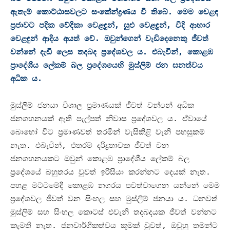
ඇතැම් කොට්ඨාසවලට සංකේන්ද්‍රණය වී තිබේ
.
මෙම වෙළඳ
ප්‍රජාවට පදික වේදිකා වෙළඳුන්
,
සුළු වෙළඳුන්
,
වීදි ආහාර
වෙළඳුන් ආදිය අයත් වේ
.
ඔවුන්ගෙන් වැඩිදෙනෙකු ජීවත්
වන්නේ දැඩි ලෙස තදබද ප්‍රදේශවල ය
.
එබැවින්
,
කොළඹ
ප්‍රාදේශීය ලේකම් බල ප්‍රදේශයෙහි මුස්ලිම් ජන ඝනත්වය
අධික ය
.
මුස්ලිම් ජනයා විශාල ප්‍රමාණයක් ජීවත් වන්නේ අධික
ජනගහනයක් ඇති පැල්පත් නිවාස ප්‍රදේශවල ය
.
ඒවායේ
බොහෝ විට ප්‍රමාණවත් තරමින් වැසිකිළි වැනි පහසුකම්
නැත
.
එබැවින්
,
එතරම් දරිද්‍රතාවක ජීවත් වන
ජනගහනයකට ඔවුන් කොළඹ ප්‍රාදේශීය ලේකම් බල
ප්‍රදේශයේ බහුතරය වුවත් ඉරිසියා කරන්නට දෙයක් නැත
.
පහළ මට්ටමේදී කොළඹ නගරය පවත්වාගෙන යන්නේ මෙම
ප්‍රදේශවල ජීවත් වන සිංහල සහ මුස්ලිම් ජනයා ය
.
ධනවත්
මුස්ලිම් සහ සිංහල කොටස් එවැනි තදබදයක ජීවත් වන්නට
කැමති නැත
.
ජනවාර්ගිකත්වය කුමක් වුවත්
,
ඔවුහු තමන්ට