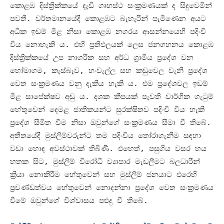
කොළඹ දිස්ත්‍රික්කයේ දැඩි ගෘහස්ථ සංක්‍රමණයක් ද සිදුවෙමින්
පවතී
.
වර්තමානයේදී කොළඹට බැහැරින් පැමිණෙන අයට
අධික ඉඩම් මිළ නිසා කොළඹ නගරය ආසන්නයෙහි පදිංචි
විය නොහැකි ය
.
එහි ප්‍රතිඵලයක් ලෙස ජනගහනය කොළඹ
දිස්ත්‍රික්කයේ උප නාගරික සහ අර්ධ ග්‍රාමීය ප්‍රදේශ වන
හෝමාගම
,
කැස්බෑව
,
හංවැල්ල සහ කඩුවෙල වැනි ප්‍රදේශ
වෙත සංක්‍රමණය වනු දැකිය හැකි ය
.
එම ප්‍රදේශවල ඉඩම්
මිළ සාපේක්ෂව අඩු ය
.
දශක කීපයක් පැවති වාර්ගික ගැටුම්
හේතුවෙන් දෙමළ ජාතිකයන්ට සුරක්ෂිතව පදිංචි විය හැකි
ප්‍රදේශ සීමිත වීම නිසා ඔවුන්ගේ සංක්‍රමණය සීමා වී තිබේ
.
අතීතයේදී මුස්ලිම්වරුන්ට තම පදිංචිය තෝරාගැනීම සඳහා
වඩා හොඳ අවස්ථාවක් තිබිණි
.
එහෙත්
,
පසුගිය වසර හය
හතක සිට
,
මුස්ලිම් විරෝධී ව්‍යාපාර මැඩලීමට බලධාරීන්
ක්‍රියා නොකිරීම හේතුවෙන් සහ මුස්ලිම් ජනයාට එරෙහි
ප්‍රචණ්ඩත්වය හේතුවෙන් නොදන්නා ප්‍රදේශ වෙත සංක්‍රමණය
වීමේ ඔවුන්ගේ විශ්වාසය පළුදු වී තිබේ
.