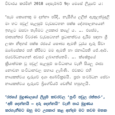
විචාරය කරමින්
2018
දෙසැම්බර්
9
දා මෙසේ ලියුවේ ය
:
“
සෑම කෙනෙකු ම දන්නා පරිදි
,
නැසීගිය ලලිත් ඇතුලත්මුදලි
මා හට පවුල් සැලසුම් වැඩසටහන පක්ෂ දේශපාලනයෙන්
ඉහළට ඔසවා තැබීමට උපකාර කළේ ය
. ….
එසේම
,
ජාත්‍යන්තර විවරණ වැඩසටහන් ප්‍රධානත්වය දැරීම සඳහා ශ්‍රී
ලංකා නිදහස් පක්ෂ රජයේ සෞඛ්‍ය ඇමති ධුරය දැරූ සිවා
ඔබේසේකර පත් කිරීමට මම ඇමති හා ජනාධිපති ජේ
.
ආර්
.
ජයවර්ධනගෙන් අවසර ලබාගත්තෙමි
. ….
ක්ෂේත්‍රයේ
ක්‍රියාත්මක වූ පවුල් සැලසුම් සංවිධානය වැනි සියලු රාජ්‍ය
නොවන සංවිධානවල සහාය ලැබිණි
.
එවකට එහි
නායකත්වය දැරුවේ දයා අබේවික්‍රමයි
.
ප්‍රජා සංවර්ධන සේවා
නායකත්වය දැරුවේ බ්‍රිගේඩියර් ඩෙනිස් හපුගලයි
.
“
රජයේ මුද්‍රණාලයේ ලියුම් කවරවල ‘පුංචි පවුල රත්තරං’
,
‘
අපි දෙන්නයි
–
දරු දෙන්නයි’ වැනි පාඨ මුද්‍රණය
කරගැනීමට ඔහු මට උපකාර කළ අන්දම මට තවම මතක