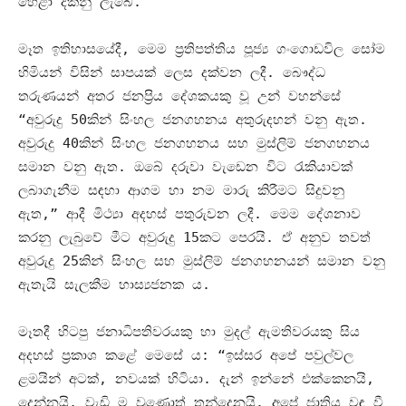
හෙළා දකිනු ලැබේ
.
මෑත ඉතිහාසයේදී
,
මෙම ප්‍රතිපත්තිය පූජ්‍ය ගංගොඩවිල සෝම
හිමියන් විසින් සාපයක් ලෙස දක්වන ලදී
.
බෞද්ධ
තරුණයන් අතර ජනප්‍රිය දේශකයකු වූ උන් වහන්සේ
“අවුරුදු
50
කින් සිංහල ජනගහනය අතුරුදහන් වනු ඇත
.
අවුරුදු
40
කින් සිංහල ජනගහනය සහ මුස්ලිම් ජනගහනය
සමාන වනු ඇත
.
ඔබේ දරුවා වැඩෙන විට රැකියාවක්
ලබාගැනීම සඳහා ආගම හා නම මාරු කිරීමට සිදුවනු
ඇත
,”
ආදී මිථ්‍යා අදහස් පතුරුවන ලදී
.
මෙම දේශනාව
කරනු ලැබුවේ මීට අවුරුදු
15
කට පෙරයි
.
ඒ අනුව තවත්
අවුරුදු
25
කින් සිංහල සහ මුස්ලිම් ජනගහනයන් සමාන වනු
ඇතැයි සැලකීම හාස්‍යජනක ය
.
මෑතදී හිටපු ජනාධිපතිවරයකු හා මුදල් ඇමතිවරයකු සිය
අදහස් ප්‍රකාශ කළේ මෙසේ ය
: “
ඉස්සර අපේ පවුල්වල
ළමයින් අටක්
,
නවයක් හිටියා
.
දැන් ඉන්නේ එක්කෙනයි
,
දෙන්නයි
,
වැඩි ම වුණොත් තුන්දෙනයි
.
අපේ ජාතිය වඳ වී