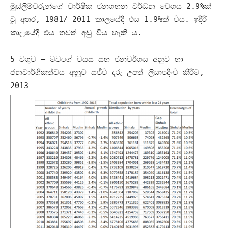
මුස්ලිම්වරුන්ගේ වාර්ෂික ජනගහන වර්ධන වේගය
2.9%
ක්
වූ අතර
, 1981/ 2011
කාලයේදී එය
1.9%
ක් විය
.
ඉදිරි
කාලයේදී එය තවත් අඩු විය හැකි ය
.
5
වගුව
–
මවගේ වයස සහ ජනවර්ගය අනුව හා
ජනවාර්ගිකත්වය අනුව සජීවී දරු උපත් ලියාපදිංචි කිරීම
,
2013