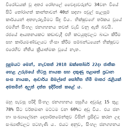
විරෝධයක් වූ අතර රෝහලේ වෛද්‍යවරුන්ට
34
වන වියේ
සිටි තෝරාගත් කාන්තාවන්
40
ක් සඳහා පවුල් සැලසුම්
කාර්යයන් අතහැරදැමීමට සිදු විය
.
භික්ෂුවගේ තර්කය වූයේ
එමගින් සිංහල ජනගහනය තවත් වැඩි වනු ඇති බවයි
.
රජයේ ආයතනයකට කඩාවැදී එහි කටයුතුවලට බාධා කිරීම
සහ කාර්යමණ්ඩලයට හිංසා කිරීම සම්බන්ධයෙන් භික්ෂුවට
එරෙහිව නීතිය ක්‍රියාත්මක වූයේ නැත
.
පුදුමයට මෙන්
,
නැවතත්
2018
ඔක්තෝබර්
22
දා ජාතික
හෙළ උරුමයේ හිටපු නායක සහ දකුණු පළාතේ ප්‍රධාන
සංඝ නායක
,
ආචාර්ය ඕමල්පේ සෝභිත හිමි මාතර රැළියක්
අමතමින් අලුත් දත්ත ඉදිරිපත් කළේ ය
.
ඔහු පැවසූ පරිදි සිංහල ජනගහනය පසුගිය අවුරුදු
15
තුළ
78%
සිට වර්තමාන මට්ටම වන
60%
ට අඩු විය
.
එය ජන
හා සංඛ්‍යාලේඛන දෙපාර්තමේන්තුව විසින් ප්‍රසිද්ධ කරන ලද
සංඛ්‍යාතිවලට පටහැණි ය
.
එයට අනුව
,
සිංහල ජනගහනය