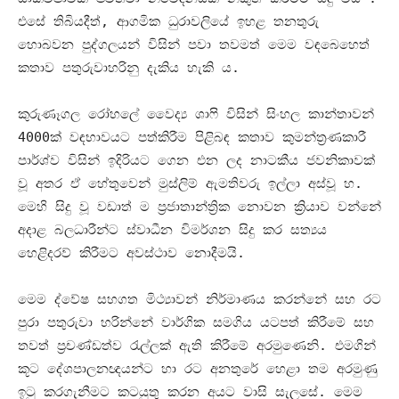
එසේ තිබියදීත්
,
ආගමික ධුරාවලියේ ඉහළ තනතුරු
හොබවන පුද්ගලයන් විසින් පවා තවමත් මෙම වඳබෙහෙත්
කතාව පතුරුවාහරිනු දැකිය හැකි ය
.
කුරුණෑගල රෝහලේ වෛද්‍ය ශාෆි විසින් සිංහල කාන්තාවන්
4000
ක් වඳභාවයට පත්කිරීම පිළිබඳ කතාව කුමන්ත්‍රණකාරී
පාර්ශ්ව විසින් ඉදිරියට ගෙන එන ලද නාටකීය ජවනිකාවක්
වූ අතර ඒ හේතුවෙන් මුස්ලිම් ඇමතිවරු ඉල්ලා අස්වූ හ
.
මෙහි සිදු වූ වඩාත් ම ප්‍රජාතාන්ත්‍රික නොවන ක්‍රියාව වන්නේ
අදාළ බලධාරීන්ට ස්වාධීන විමර්ශන සිදු කර සත්‍යය
හෙළිදරව් කිරීමට අවස්ථාව නොදීමයි
.
මෙම ද්වේෂ සහගත මිථ්‍යාවන් නිර්මාණය කරන්නේ සහ රට
පුරා පතුරුවා හරින්නේ වාර්ගික සමගිය යටපත් කිරීමේ සහ
තවත් ප්‍රචණ්ඩත්ව රැල්ලක් ඇති කිරීමේ අරමුණෙනි
.
එමගින්
කූට දේශපාලනඥයන්ට හා රට අනතුරේ හෙළා තම අරමුණු
ඉටු කරගැනීමට කටයුතු කරන අයට වාසි සැලසේ
.
මෙම