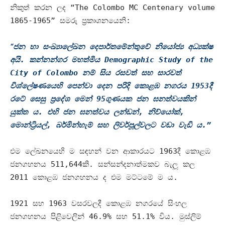
නිකුත් කරන ලද
“The Colombo MC Centenary volume
1865-1965”
සමරු ප්‍රකාශනයෙනි
:
“
ජන හා සංඛ්‍යාලේඛන දෙපාර්තමේන්තුවේ නියෝජ්‍ය අධ්‍යක්ෂ
අයි
.
කන්නන්ගර මහත්මිය
Demographic Study of the
City of Colombo
නම් සිය රසවත් සහ සාරවත්
විශ්ලේෂණයෙහි පෙන්වා දෙන පරිදි කොළඹ නගරය
1953
දී
රටේ සෙසු ප්‍රදේශ මෙන්
95
ගුණයක ජන ඝනත්වයකින්
යුක්ත ය
.
එහි ජන ඝනත්වය ලන්ඩන්
,
නිව්යෝක්
,
මොන්ට්‍රියල්
,
බර්මින්හැම් සහ ලිවර්පූල්වලට වඩා වැඩි ය
.”
එම ලේඛනයෙහි ම සඳහන් වන ආකාරයට
1963
දී කොළඹ
ජනගහනය
511,644
කි
.
සන්සන්දනාත්මකව බැලූ කල
2011
කොළඹ ජනගහනය ද එම මට්ටමේ ම ය
.
1921
සහ
1963
වසරවලදී කොළඹ නගරයේ සිංහල
ජනගහනය පිළිවෙලින්
46.9%
සහ
51.1%
විය
.
මුස්ලිම්