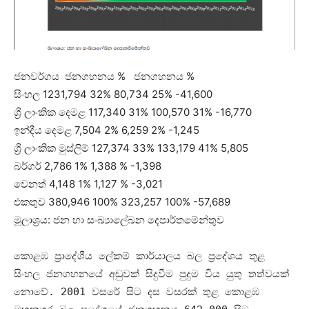
ජනවර්ගය ජනගහනය % ජනගහනය %
සිංහල 1231,794 32% 80,734 25% -41,600
ශ්‍රී ලාංකික දෙමළ 117,340 31% 100,570 31% -16,770
ඉන්දීය දෙමළ 7,504 2% 6,259 2% -1,245
ශ්‍රී ලාංකික මුස්ලිම් 127,374 33% 133,179 41% 5,805
බර්ගර් 2,786 1% 1,388 % -1,398
වෙනත් 4,148 1% 1,127 % -3,021
එකතුව 380,946 100% 323,257 100% -57,689
මූලාශ්‍රය: ජන හා සංඛ්‍යාලේඛන දෙපාර්තමේන්තුව
කොළඹ ප්‍රාදේශීය ලේකම් කාර්යාලය බල ප්‍රදේශය තුළ
සිංහල ජනගහනයේ අඩුවක් සිදුවීම පුදුම විය යුතු තත්වයක්
නොවේ
. 2001
වසරේ සිට දස වසරක් තුළ කොළඹ