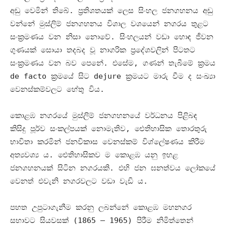
අඩු වෙමින් තිබේ
.
ප්‍රතිශතයක් ලෙස සිංහල ජනගහනය අඩු
වන්නේ මුස්ලිම් ජනගහනය විශාල වශයෙන් නගරය තුළට
සංක්‍රමණය වන නිසා නොවේ
.
සිංහලයන් වඩා හොඳ ජීවන
ගුණයක් සොයා තදබද වූ නාගරික ප්‍රදේශවලින් පිටතට
සංක්‍රමණය වන බව පෙනේ
.
එසේම
,
ගණන් තැබීමේ ක්‍රමය
de facto
ක්‍රමයේ සිට
dejure
ක්‍රමයට මාරු වීම ද සංඛ්‍යා
වෙනස්කම්වලට හේතු විය
.
කොළඹ නගරයේ මුස්ලිම් ජනගහනයේ වර්ධනය පිළිබඳ
කිසිදු පූර්ව සංකල්පයක් නොමැතිව
,
ඓතිහාසික තොරතුරු
භාවිතා කරමින් ජනවිකාස වෙනස්කම් විශ්ලේෂණය කිරීම
අත්‍යවශ්‍ය ය
.
ඓතිහාසිකව ම කොළඹ යනු ඉහළ
ජනගහනයක් සිටින නගරයකි
.
එහි ජන ඝනත්වය ලෝකයේ
වෙනත් එවැනි නගරවලට වඩා වැඩි ය
.
පහත උපුටාගැනීම කරනු ලබන්නේ කොළඹ මහනගර
සභාවට සියවසක්
(1865 – 1965)
පිරීම නිමිත්තෙන්