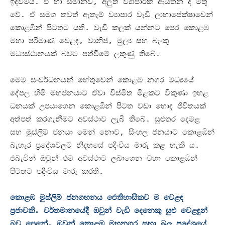
ඉදිවීමයි
.
ඒ හා සමානව
,
අලුත් ව්‍යාපාරික ආයතන ද මතු
වේ
.
ඒ සමග තවත් ඇතැම් ව්‍යාපාර වැඩි ලාභාපේක්ෂාවෙන්
කොළඹින් පිටතට යති
.
වැඩි කලක් යන්නට පෙර කොළඹ
මහා පරිමාණ වෙළඳ
,
වානිජ
,
මුල්‍ය සහ බැංකු
මධ්‍යස්ථානයක් බවට පත්වීමේ ලකුණු තිබේ
.
මෙම සංවර්ධනයන් හේතුවෙන් කොළඹ නගර මධ්‍යයේ
දේපල හිමි මහජනයාට ඒවා විස්මිත මිළකට විකුණා ඉහළ
ධනයක් උපයාගෙන කොළඹින් පිටත වඩා හොඳ ජීවිතයක්
අත්පත් කරගැනීමට අවස්ථාව ලැබී තිබේ
.
සුළුතර දෙමළ
සහ මුස්ලිම් ජනයා මෙන් නොව
,
සිංහල ජනයාට කොළඹින්
බැහැර ප්‍රදේශවලට නිදහසේ පදිංචිය මාරු කළ හැකි ය
.
එබැවින් ඔවුන් එම අවස්ථාව ලබාගෙන වහා කොළඹින්
පිටතට පදිංචිය මාරු කරති
.
කොළඹ මුස්ලිම් ජනගහනය ඓතිහාසිකව ම වෙළඳ
ප්‍රජාවකි
.
වර්තමානයේදී ඔවුන් වැඩි දෙනෙකු සුළු වෙළඳුන්
බව පෙනේ
.
ඔවුන් කොළඹ මහනගර සභා බල ප්‍රදේශයේ