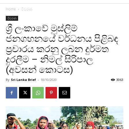
Home
විවරණ
විවරණ
ශ්‍රී ලංකාවේ මුස්ලිම්
ජනගහනයේ වර්ධනය පිළිබඳ
ප්‍රචාරය කරනු ලබන දුර්මත
දුරලීම‍ – නිමල් සිරිපාල
(අවසන් කොටස)
By
Sri Lanka Brief
-
18/10/2020
3063