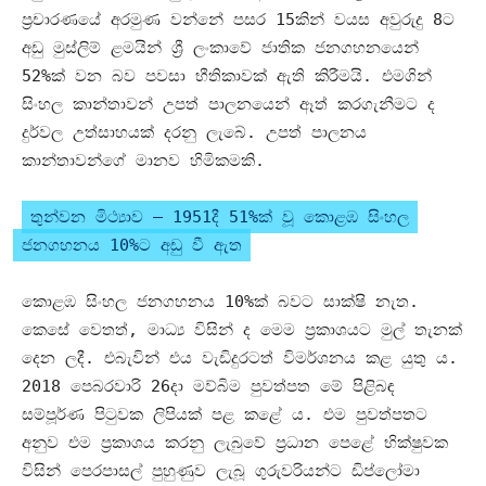
ප්‍රචාරණයේ අරමුණ වන්නේ පසර
15
කින් වයස අවුරුදු
8
ට
අඩු මුස්ලිම් ළමයින් ශ්‍රී ලංකාවේ ජාතික ජනගහනයෙන්
52%
ක් වන බව පවසා භීතිකාවක් ඇති කිරීමයි
.
එමගින්
සිංහල කාන්තාවන් උපත් පාලනයෙන් ඈත් කරගැනීමට ද
දුර්වල උත්සාහයක් දරනු ලැබේ
.
උපත් පාලනය
කාන්තාවන්ගේ මානව හිමිකමකි
.
තුන්වන මිථ්‍යාව
– 1951
දී
51%
ක් වූ කොළඹ සිංහල
ජනගහනය
10%
ට අඩු වී ඇත
කොළඹ සිංහල ජනගහනය
10%
ක් බවට සාක්ෂි නැත
.
කෙසේ වෙතත්
,
මාධ්‍ය විසින් ද මෙම ප්‍රකාශයට මුල් තැනක්
දෙන ලදී
.
එබැවින් එය වැඩිදුරටත් විමර්ශනය කළ යුතු ය
.
2018
පෙබරවාරි
26
දා මව්බිම පුවත්පත මේ පිළිබඳ
සම්පූර්ණ පිටුවක ලිපියක් පළ කළේ ය
.
එම පුවත්පතට
අනුව එම ප්‍රකාශය කරනු ලැබුවේ ප්‍රධාන පෙළේ භික්ෂුවක
විසින් පෙරපාසල් පුහුණුව ලැබූ ගුරුවරියන්ට ඩිප්ලෝමා