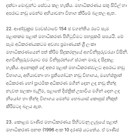
දක්වා මොවුන්ට සේවය කල හැකිය. මහාධිකරණය සතු සිවිල් හා
අපරාධ නඩු මෙන්ම අභියාචනා විභාග කිරීමේ බලතල ඇත.
22. ආණ්ඩුක්‍රම ව්‍යවස්ථාවේ 154 ඡ වගන්තිය රටේ සෑම
පළාතකම පළාත් මහාධිකරණ පිහිටුවීමට පහසුකමි සපයයි. මේ
සෑම අධිකරණයකටම අවශ්‍ය ප්‍රමාණයක් ශ්‍රී ලංකා
මහාධිකරණයෙන් පත් කිරීම සිදුකරනුයේ අගවිනිසුරුවරයා විසිනි.
අගවිනිසුරුවරයාට එම විනිසුරන්ගේ ස්ථාන මාරු ද සිදුකළ
හැකිය. අනෙකුත් දේ අතර පළාත් මහාධිකරණවලට අපරාධ නඩු
විභාගය, අභියාචනා හා ප්‍රතිශෝධන නඩු විභාගය, මහේස්ත්‍රාත්
අධිකරණ හෝ ප්‍රාථමික අධිකරණ මගින් දෙන ලද නඩු තීන්දු
නැවත සලකා බැලීම, පළාතේ දිස්ත්‍රික් උසාවිය මගින් දෙන ලද
නියෝග හා තීන්දු විභාගය මෙන්ම හෙබයාස් කොපුස් නිකුත්
කිරීමටද බලය ඇත.
23. කොළඹ වාණිජ මහාධිකරණය පිහිටවනු ලැබුයේ පළාත්
මහාධිකරණ පනත (1996 අංක 10 දරණ) යටතේය. ඒ වාණිජ