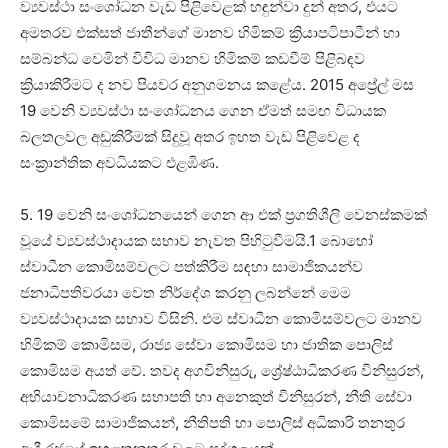
ව්‍යවස්ථා සංශෝධන වැඩ පිළිවෙළක් හඳුන්වා දුන් අතර, එයට
අමතරව එක්සත් ජාතීන්ගේ මානව හිමිකම් ක්‍රියාපටිපාටීන් හා
සම්බන්ධ වෙමින් විවිධ මානව හිමිකම් කඩවීම් පිළිබඳව
ක්‍රියාකිරීමට ද නව පියවර අනුගමනය කළේය. 2015 අප්‍රේල් මස
19 වෙනි ව්‍යවස්ථා සංශෝධනය ගෙන ඒමත් සමඟ විධායක
බලතලවල අඩුකිරීමක් සිදුවූ අතර ඉහත වැඩ පිළිවෙළ ද
සංක්‍රාන්තික අවධියකට එළඹිණ.
5. 19 වෙනි සංශෝධනයෙන් ගෙන ආ එක් ප්‍රගතිශීලි වෙනස්කමක්
වූයේ ව්‍යවස්ථාදායක සභාව නැවත පිහිටුවීමයි.1 බොහෝ
ස්වාධීන කොමිසම්වලට පත්කිරීම සඳහා සාමාජිකයන්ව
ජනාධිපතිවරයා වෙත නිර්දේශ කරනු ලබන්නේ මෙම
ව්‍යවස්ථාදායක සභාව විසිනි. එම ස්වාධීන කොමිසම්වලට මානව
හිමිකම් කොමිසම, රාජ්‍ය සේවා කොමිසම හා ජාතික පොලිස්
කොමිසම අයත් වේ. තවද අගවිනිසුරු, ශ්‍රේෂ්ඨාධිකරණ විනිසුරන්,
අභියාචනාධිකරණ සභාපති හා අනෙකුත් විනිසුරන්, නීති සේවා
කොමිසමේ සාමාජිකයන්, නීතිපති හා පොලිස් අධිකාරි තනතුර