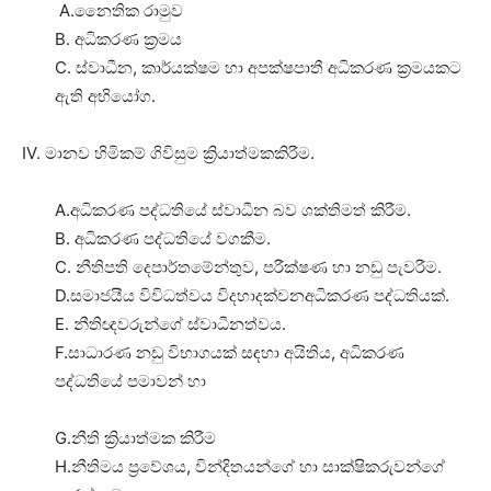
A.නෛතික රාමුව
B. අධිකරණ ක්‍රමය
C. ස්වාධීන, කාර්යක්ෂම හා අපක්ෂපාතී අධිකරණ ක්‍රමයකට
ඇති අභියෝග.
IV. මානව හිමිකම් ගිවිසුම ක්‍රියාත්මකකිරීම.
A.අධිකරණ පද්ධතියේ ස්වාධීන බව ශක්තිමත් කිරීම.
B. අධිකරණ පද්ධතියේ වගකීම.
C. නීතිපති දෙපාර්තමේන්තුව, පරීක්ෂණ හා නඩු පැවරීම.
D.සමාජයීය විවිධත්වය විදහාදක්වනඅධිකරණ පද්ධතියක්.
E. නීතිඥවරුන්ගේ ස්වාධීනත්වය.
F.සාධාරණ නඩු විභාගයක් සඳහා අයිතිය, අධිකරණ
පද්ධතියේ පමාවන් හා
G.නීති ක්‍රියාත්මක කිරීම
H.නීතිමය ප්‍රවේශය, වින්දිතයන්ගේ හා සාක්ෂිකරුවන්ගේ