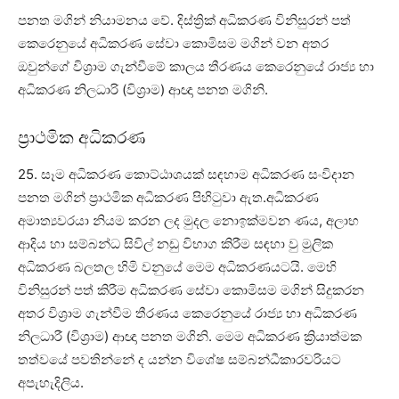
පනත මගින් නියාමනය වේ. දිස්ත්‍රික් අධිකරණ විනිසුරන් පත්
කෙරෙනුයේ අධිකරණ සේවා කොමිසම මගින් වන අතර
ඔවුන්ගේ විශ්‍රාම ගැන්වීමේ කාලය තීරණය කෙරෙනුයේ රාජ්‍ය හා
අධිකරණ නිලධාරි (විශ්‍රාම) ආඥා පනත මගිනි.
ප්‍රාථමික අධිකරණ
25. සෑම අධිකරණ කොට්ඨාශයක් සඳහාම අධිකරණ සංවිදාන
පනත මගින් ප්‍රාථමික අධිකරණ පිහිටුවා ඇත.අධිකරණ
අමාත්‍යවරයා නියම කරන ලද මුදල නොඉක්මවන ණය, අලාභ
ආදිය හා සම්බන්ධ සිවිල් නඩු විභාග කිරීම සඳහා වු මුලික
අධිකරණ බලතල හිමි වනුයේ මෙම අධිකරණයටයි. මෙහි
විනිසුරන් පත් කිරීම අධිකරණ සේවා කොමිසම මගින් සිදුකරන
අතර විශ්‍රාම ගැන්වීම තීරණය කෙරෙනුයේ රාජ්‍ය හා අධිකරණ
නිලධාරී (විශ්‍රාම) ආඥා පනත මගිනි. මෙම අධිකරණ ක්‍රියාත්මක
තත්වයේ පවතින්නේ ද යන්න විශේෂ සම්බන්ධීකාරවරියට
අපැහැදිලිය.