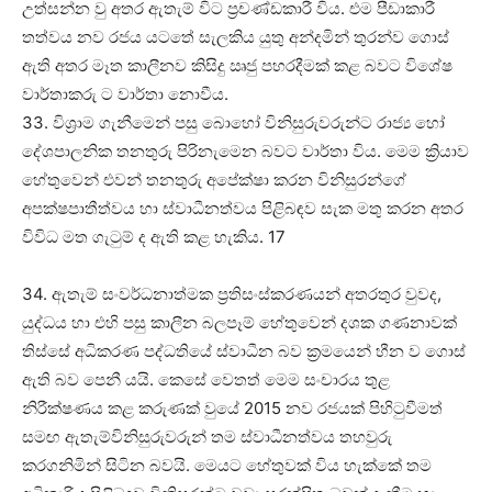
උත්සන්න වු අතර ඇතැම් විට ප්‍රචණ්ඩකාරී විය. එම පීඩාකාරී
තත්වය නව රජය යටතේ සැලකිය යුතු අන්දමින් තුරන්ව ගොස්
ඇති අතර මෑත කාලීනව කිසිදු ඍජු පහරදීමක් කළ බවට විශේෂ
වාර්තාකරු ට වාර්තා නොවීය.
33. විශ්‍රාම ගැනීමෙන් පසු බොහෝ විනිසුරුවරුන්ට රාජ්‍ය හෝ
දේශපාලනික තනතුරු පිරිනැමෙන බවට වාර්තා විය. මෙම ක්‍රියාව
හේතුවෙන් එවන් තනතුරු අපේක්ෂා කරන විනිසුරන්ගේ
අපක්ෂපාතීත්වය හා ස්වාධීනත්වය පිළිබඳව සැක මතු කරන අතර
විවිධ මත ගැටුම් ද ඇති කළ හැකිය. 17
34. ඇතැම් සංවර්ධනාත්මක ප්‍රතිසංස්කරණයන් අතරතුර වුවද,
යුද්ධය හා එහි පසු කාලීන බලපෑම් හේතුවෙන් දශක ගණනාවක්
තිස්සේ අධිකරණ පද්ධතියේ ස්වාධීන බව ක්‍රමයෙන් හීන ව ගොස්
ඇති බව පෙනී යයි. කෙසේ වෙතත් මෙම සංචාරය තුළ
නිරීක්ෂණය කළ කරුණක් වුයේ 2015 නව රජයක් පිහිටුවීමත්
සමඟ ඇතැම්විනිසුරුවරුන් තම ස්වාධීනත්වය තහවුරු
කරගනිමින් සිටින බවයි. මෙයට හේතුවක් විය හැක්කේ තම