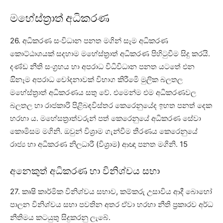
මහේස්ත්‍රාත් අධිකරණ
26. අධිකරණ සංවිධාන පනත මගින් සෑම අධිකරණ
කොට්ඨාශයක් සදහාම මහේස්ත්‍රාත් අධිකරණ පිහිටුවීම සිදු කරයි.
දණ්ඩ නීති සංග්‍රහය හා අපරාධ විධිවිධාන පනත යටතේ එන
ඔිනෑම අපරාධ චෝදනාවක් විභාග කිරීමෙි මුලික බලතල
මහේස්ත්‍රාත් අධිකරණය සතු වේ. එමෙන්ම එම අධිකරණවල
බලතල හා රාජකාරි පිළිබඳවිස්තර කෙරෙනුයේද ඉහත පනත් දෙක
හරහා ය. මහේසත්‍රාත්වරුන් පත් කෙරෙනුයේ අධිකරණ සේවා
කොමිසම මගිනි. ඔවුන් විශ්‍රාම ගැන්වීම තීරණය කෙරෙනුයේ
රාජ්‍ය හා අධිකරණ නිලධාරී (විශ්‍රාම) ආඥා පනත මගිනි. 15
අනෙකුත් අධිකරණ හා විනිශ්චය සභා
27. කෘෂි කාර්මික විනිශ්චය සභාව, කම්කරු උසාවිය ආදී බොහෝ
පාලන විනිශ්චය සභා පවතින අතර ඒවා හරහා නීති ප්‍රකාරව අර්ධ
නීතිමය කටයුතු සිදුකරනු ලැබේ.