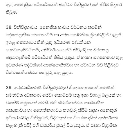
තුළ මෙම ක්‍රියා පටිපාටියෙන් බාහිරව විනිසුරන් පත් කිරීම සිදුකර
තිබුණ.
38. විනිවිදභාවය, නෛතික භාවය වර්ධනය කරමින්
දේශපාලනික මෙහෙයවීම් හා අත්තනෝමතික ක්‍රියාවලින් වැළකී
ඉහළ ශක්‍යතාවයකින් යුතු අධිකරණ පද්ධතියක්
ගොඩනැගීමටනම්, අනිවාර්යයෙන්ම නිවැරදි හා බරපතල
බඳවාගැනීමෙි පටිපාටියක් තිබිය යුතුය. ඒ හරහා මහජනතාව තුළ
අධිකරණ පද්ධතියේ අපක්ෂපාතීත්වය හා ස්වාධීන බව පිළිබඳව
විශ්වාසනීයත්වය තහවුරු කළ යුතුය.
39. ශ්‍රේෂ්ඨාධීකරණ විනිසුරුවරුන් තිදෙනෙකුගෙන් පමණක්
සමන්විත අධිකරණ සේවා කොමිසම සතු ඉතා විශාල බලයක් හා
වගකීම් සමුහයක් පවතී. එහි ස්වාධීනත්වය තාක්ෂණික
ශක්‍යතාවය හා නෛතිකභාවය තහවුරු කිරීම සඳහා අනෙකුත්
අධීකරණවල විනිසුරන්, විද්වතුන් හා විශේෂඥයින් අන්තර්ගත
කළ හැකි පරිදි එහි වපසරිය පුළුල් විය යුතුය. ඒ සඳහා විශ්‍රාමික