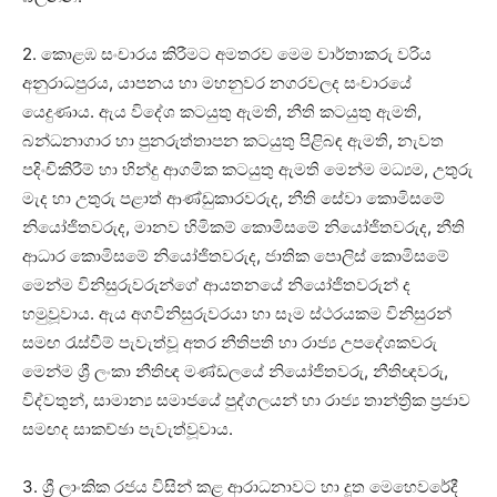
2. කොළඹ සංචාරය කිරීමට අමතරව මෙම වාර්තාකරු වරිය
අනුරාධපුරය, යාපනය හා මහනුවර නගරවලද සංචාරයේ
යෙදුණාය. ඇය විදේශ කටයුතු ඇමති, නීති කටයුතු ඇමති,
බන්ධනාගාර හා පුනරුත්තාපන කටයුතු පිළිබඳ ඇමති, නැවත
පදිංචිකිරීම් හා හින්දු ආගමික කටයුතු ඇමති මෙන්ම මධ්‍යම, උතුරු
මැද හා උතුරු පළාත් ආණ්ඩුකාරවරුද, නීති සේවා කොමිසමේ
නියෝජිතවරුද, මානව හිමිකම් කොමිසමේ නියෝජිතවරුද, නීති
ආධාර කොමිසමේ නියෝජිතවරුද, ජාතික පොලිස් කොමිසමේ
මෙන්ම විනිසුරුවරුන්ගේ ආයතනයේ නියෝජිතවරුන් ද
හමුවූවාය. ඇය අගවිනිසුරුවරයා හා සෑම ස්ථරයකම විනිසුරන්
සමඟ රැස්වීම් පැවැත්වූ අතර නීතිපති හා රාජ්‍ය උපදේශකවරු
මෙන්ම ශ්‍රී ලංකා නීතිඥ මණ්ඩලයේ නියෝජිතවරු, නීතිඥවරු,
විද්වතුන්, සාමාන්‍ය සමාජයේ පුද්ගලයන් හා රාජ්‍ය තාන්ත්‍රික ප්‍රජාව
සමඟද සාකච්ඡා පැවැත්වූවාය.
3. ශ්‍රී ලාංකික රජය විසින් කළ ආරාධනාවට හා දූත මෙහෙවරේදී