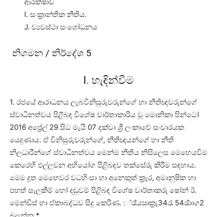
ආරක්ෂාව
I. සංක්‍රාන්තික නීතිය.
J. ව්‍යවස්ථා සංශෝධනය
නිගමන / නිර්දේශ 5
I. හැඳින්වීම
1. රජයේ ආරාධනය ලැබවිනිසුරුවරුන්ගේ හා නීතිඥවරුන්ගේ
ස්වාධීනත්වය පිළිබඳ විශේෂ වාර්තාකාරිය වූ මොනිකා පින්ටෝ
2016 අප්‍රේල් 29 සිට මැයි 07 දක්වා ශ්‍රී ලංකාවේ සංචාරයක
යෙදුණාය. ඒ විනිසුරුවරුන්ගේ, නීතිඥයන්ගේ හා නීති
නිලධාරීන්ගේ ස්වාධීනත්වය මෙන්ම නීතිය නිසිලෙස මෙහෙයවීම
කෙරෙහි එල්ලවන අභියෝග පිළිබඳව තක්සේරු කිරීම සඳහාය.
මෙම දූත මෙහෙවර වධහිංසා හා අනෙකුත් ක්‍රෑර, අමානුෂික හා
පහත් සැලකීම් හෝ දඬුවම් පිළිබඳ විශේෂ වාර්තාකරු ෂෝන් ඊ.
මෙන්ඩිස් හා ඒකාබද්ධව සිදු කෙරිණ. :්රැ්‍යඍක්‍රැ34රැ 54රැ්ාාග2
බලන්න.*