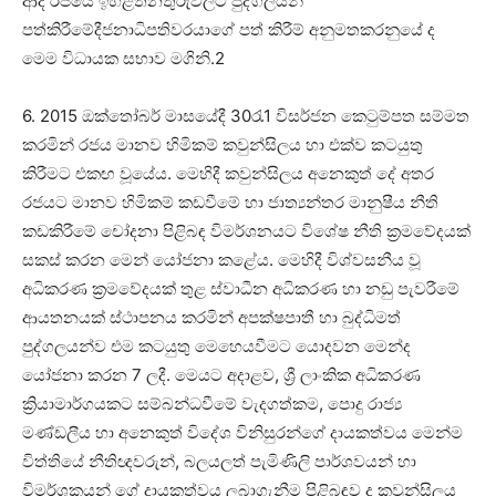
ආදී රජයේ ඉහළතනතුරුවලට පුද්ගලයන්
පත්කිරීමේදීජනාධිපතිවරයාගේ පත් කිරීම් අනුමතකරනුයේ ද
මෙම විධායක සභාව මගිනි.2
6. 2015 ඔක්තෝබර් මාසයේදී 30රැ1 විසර්ජන කෙටුම්පත සම්මත
කරමින් රජය මානව හිමිකම් කවුන්සිලය හා එක්ව කටයුතු
කිරීමට එකඟ වූයේය. මෙහිදී කවුන්සිලය අනෙකුත් දේ අතර
රජයට මානව හිමිකම් කඩවීමේ හා ජාත්‍යන්තර මානුෂීය නීති
කඩකිරීමේ චෝදනා පිළිබඳ විමර්ශනයට විශේෂ නීති ක්‍රමවේදයක්
සකස් කරන මෙන් යෝජනා කළේය. මෙහිදී විශ්වසනීය වූ
අධිකරණ ක්‍රමවේදයක් තුළ ස්වාධීන අධිකරණ හා නඩු පැවරීමේ
ආයතනයක් ස්ථාපනය කරමින් අපක්ෂපාතී හා බුද්ධිමත්
පුද්ගලයන්ව එම කටයුතු මෙහෙයවීමට යොදවන මෙන්ද
යෝජනා කරන 7 ලදී. මෙයට අදාළව, ශ්‍රී ලාංකික අධිකරණ
ක්‍රියාමාර්ගයකට සම්බන්ධවීමේ වැදගත්කම, පොදු රාජ්‍ය
මණ්ඩලීය හා අනෙකුත් විදේශ විනිසුරන්ගේ දායකත්වය මෙන්ම
විත්තියේ නීතිඥවරුන්, බලයලත් පැමිණිලි පාර්ශවයන් හා
විමර්ශකයන් ගේ දායකත්වය ලබාගැනීම පිළිබඳව ද කවුන්සිලය