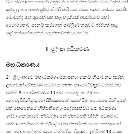
ව්‍යවස්ථාදායක සභාවේ අනුමැතිය පරිදි ජනාධිපතිවරයා විසින් පත්
කරනු ලබන අතර පුර්ව නිශ්චිත විශ්‍රාම වයස දක්වා සේවය කරති.
මොවුන්ද තනතුරෙන් පහ කළ හැක්කේ අපචර්යාව හෝ
අයෝග්‍යතාව පදනම් කරගෙන පාර්ලිමේන්තුවට ඉදිරිපත් කළ
දෝශාභියෝගයකින් පසු ජනාධිපතිවරයාටය.
II. මුලික අධිකරණ
මහාධිකරණය
21. ශ්‍රී ලංකාවේ මහාධිකරණ ස්තාපනය කොට නියාමනය කරනු
ලබන්නේ අධිකරණ සංවිධාන පනත හා ආණ්ඩුක්‍රම ව්‍යවස්ථාව
මඟිනි.6 මහාධිකරණය 10 කට නොඅඩු හා 75 කට
නොවැඩිවිනිසුරුවන් පිරිසකගෙන් සමන්විත වේ. මෙම විනිසුරන්
පත් කෙරෙනුයේ නීතිපතිගේ උපදේශකත්වය මත අධිකරණ
සේවා කොමිසමේ නිර්දේශයෙන් ජනාධිපති විසිනි. අධිකරණ
සේවා කොමිසමෙහි නිර්දේශ මත ජනාධිපතිවරයා තනතුරෙන්
පහ නොකළේ නම් ඔවුනට නිශ්චිත විශ්‍රාම ගැන්වීමේ 13 වයස