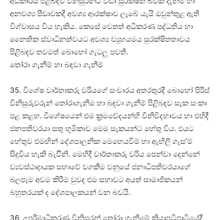
අධිකාරිය පිළිබඳව විනිසුරන්ට වඩා සුරක්ෂිත බවක් දැනීම හා
අනවශ්‍ය පීඩාවකදී අවශ්‍ය ආරක්ෂාව ලැබේ යැයි ඔවුන්තුළ ඇති
විශ්වාසය විය හැකිය. කෙසේ වෙතත් අධිකරණ පද්ධතිය හා
නෛතික ස්වාධිනත්වයට අවශ්‍ය ව්‍යුහයමය සුරක්ෂිතතාවය
පිළිබඳව තවමත් බොහෝ ගැටලු පවතී.
තෝරා ගැනීම් හා බඳවා ගැනීම්
35. විශේෂ වාර්තාකරු වරියගේ සංචාරය අතරතුරදී බොහෝ පිරිස්
විනිසුරුවරුන් තෝරාගැනීම හා බඳවා ගැනීම් පිළිබඳව සැක සංකා
පළ කළහ. විශේෂයෙන් එම ක්‍රමවේදයන්හි විනිවිදභාවය හා එහිදී
ජනපතිවරයා සතු භූමිකාව මෙම සැකයන්ට හේතු විය. එයට
හේතුව එමඟින් දේශපාලනික මෙහෙයවීම් හා ඇඟිලි ගැස’ම්
සිදුවිය හැකි බැවිිනි. මෙහිදී වාර්තාකරු වරිය පෙන්වා දෙන්නේ
ව්‍යවස්ථාදායක සභාවේ වගකීම වනුයේ ජනාධිපතිවරයාගේ
බලපෑම අවම කිරීම වුවද එම සභාවට අයත් සාමාජිකයන්
බහුතරයක් ද දේශපාලකයන් වන බවයි.
36. උපරිමාධිකරණ විනිසුරන් තෝරා ගැනීමේ ක්‍රියාපටිපාටියේදී