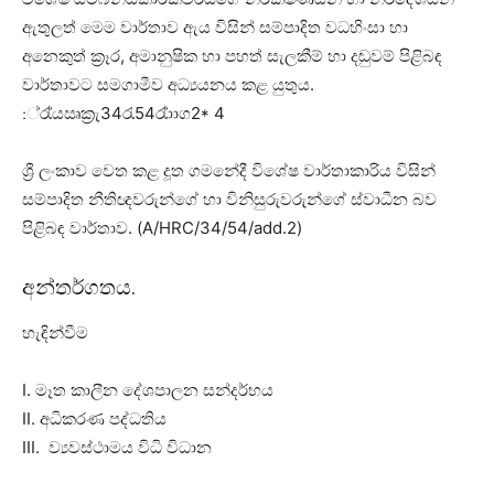
ඇතුලත් මෙම වාර්තාව ඇය විසින් සම්පාදිත වධහිංසා හා
අනෙකුත් ක්‍රෑර, අමානුෂික හා පහත් සැලකීම් හා දඬුවම් පිළිබඳ
වාර්තාවට සමගාමීව අධ්‍යයනය කළ යුතුය.
:්රැ්‍යඍක්‍රැ34රැ54රැ්ාාග2* 4
ශ්‍රී ලංකාව වෙත කළ දූත ගමනේදී විශේෂ වාර්තාකාරිය විසින්
සම්පාදිත නීතිඥවරුන්ගේ හා විනිසුරුවරුන්ගේ ස්වාධීන බව
පිළිබඳ වාර්තාව. (A/HRC/34/54/add.2)
අන්තර්ගතය.
හැඳින්වීම
I. මෑත කාලීන දේශපාලන සන්දර්භය
II. අධිකරණ පද්ධතිය
III. ව්‍යවස්ථාමය විධි විධාන