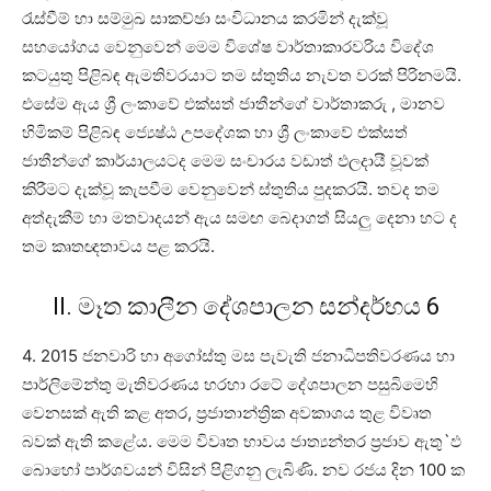
රැස්වීම් හා සම්මුඛ සාකච්ඡා සංවිධානය කරමින් දැක්වූ
සහයෝගය වෙනුවෙන් මෙම විශේෂ වාර්තාකාරවරිය විදේශ
කටයුතු පිළිබඳ ඇමතිවරයාට තම ස්තුතිය නැවත වරක් පිරිනමයි.
එසේම ඇය ශ්‍රී ලංකාවේ එක්සත් ජාතීන්ගේ වාර්තාකරු , මානව
හිමිකම් පිළිබඳ ජ්‍යෙෂ්ඨ උපදේශක හා ශ්‍රී ලංකාවේ එක්සත්
ජාතීන්ගේ කාර්යාලයටද මෙම සංචාරය වඩාත් ඵලදායී වූවක්
කිරීමට දැක්වූ කැපවීම වෙනුවෙන් ස්තුතිය පුදකරයි. තවද තම
අත්දැකීම් හා මතවාදයන් ඇය සමඟ බෙදාගත් සියලු දෙනා හට ද
තම කෘතඥතාවය පළ කරයි.
II. මෑත කාලීන දේශපාලන සන්දර්භය 6
4. 2015 ජනවාරි හා අගෝස්තු මස පැවැති ජනාධිපතිවරණය හා
පාර්ලිමේන්තු මැතිවරණය හරහා රටේ දේශපාලන පසුබිමෙහි
වෙනසක් ඇති කළ අතර, ප්‍රජාතාන්ත්‍රික අවකාශය තුළ විවෘත
බවක් ඇති කළේය. මෙම විවෘත භාවය ජාත්‍යන්තර ප්‍රජාව ඇතු`ඵ
බොහෝ පාර්ශවයන් විසින් පිළිගනු ලැබිණි. නව රජය දින 100 ක