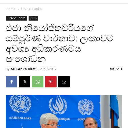
Home
UN-Sri Lanka
UN-Sri Lanka
පුවත්
එජා නියෝජිතවරියගේ
සම්පූර්ණ වාර්තාව: ලංකාවට
අවශ්‍ය අධිකරණමය
සංශෝධන
By
Sri Lanka Brief
-
29/06/2017
2291