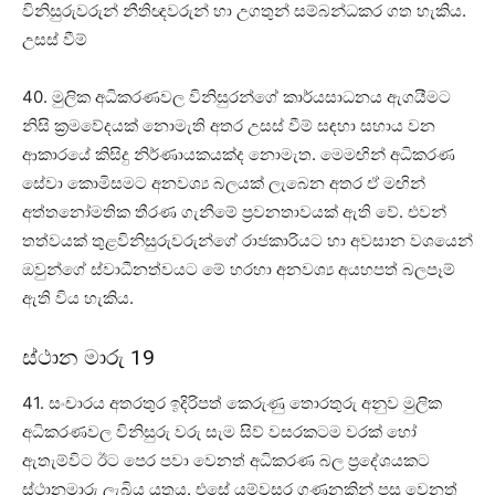
විනිසුරුවරුන් නීතිඥවරුන් හා උගතුන් සම්බන්ධකර ගත හැකිය.
උසස් වීම්
40. මුලික අධිකරණවල විනිසුරන්ගේ කාර්යසාධනය ඇගයීමට
නිසි ක්‍රමවේදයක් නොමැති අතර උසස් වීම් සඳහා සහාය වන
ආකාරයේ කිසිදු නිර්ණායකයක්ද නොමැත. මෙමඟින් අධිකරණ
සේවා කොමිසමට අනවශ්‍ය බලයක් ලැබෙන අතර ඒ මඟින්
අත්තනෝමතික තීරණ ගැනීමේ ප්‍රවනතාවයක් ඇති වේ. එවන්
තත්වයක් තුළවිනිසුරුවරුන්ගේ රාජකාරියට හා අවසාන වශයෙන්
ඔවුන්ගේ ස්වාධීනත්වයට මේ හරහා අනවශ්‍ය අයහපත් බලපෑම්
ඇති විය හැකිය.
ස්ථාන මාරු 19
41. සංචාරය අතරතුර ඉදිරිපත් කෙරුණු තොරතුරු අනුව මුලික
අධිකරණවල විනිසුරු වරු සැම සිව් වසරකටම වරක් හෝ
ඇතැම්විට ඊට පෙර පවා වෙනත් අධිකරණ බල ප්‍රදේශයකට
ස්ථානමාරු ලැබිය යුතුය. එසේ යම්වසර ගණනකින් පසු වෙනත්