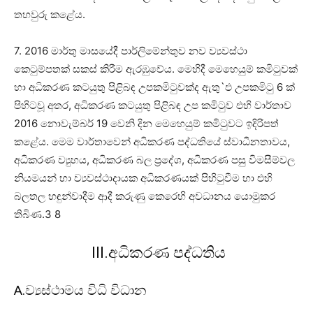
තහවුරු කළේය.
7. 2016 මාර්තු මාසයේදී පාර්ලිමේන්තුව නව ව්‍යවස්ථා
කෙටුම්පතක් සකස් කිරීම ඇරඹුවේය. මෙහිදී මෙහෙයුම් කමිටුවක්
හා අධිකරණ කටයුතු පිළිබඳ උපකමිටුවක්ද ඇතු`ඵ උපකමිටු 6 ක්
පිහිටවූ අතර, අධිකරණ කටයුතු පිළිබඳ උප කමිටුව එහි වාර්තාව
2016 නොවැම්බර් 19 වෙනි දින මෙහෙයුම් කමිටුවට ඉදිරිපත්
කළේය. මෙම වාර්තාවෙන් අධිකරණ පද්ධතියේ ස්වාධීනතාවය,
අධිකරණ ව්‍යුහය, අධිකරණ බල ප්‍රදේශ, අධිකරණ පසු විමසීම්වල
නියමයන් හා ව්‍යවස්ථාදායක අධිකරණයක් පිහිටුවීම හා එහි
බලතල හඳුන්වාදීම ආදී කරුණු කෙරෙහි අවධානය යොමුකර
තිබිණ.3 8
III.අධිකරණ පද්ධතිය
A.ව්‍යස්ථාමය විධි විධාන