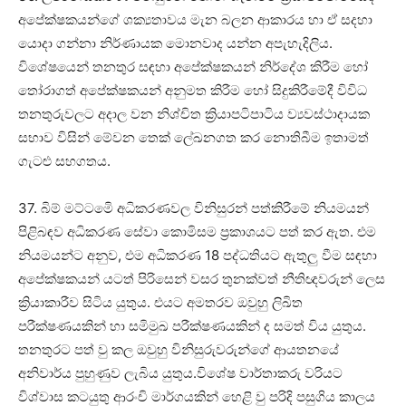
අපේක්ෂකයන්ගේ ශක්‍යතාවය මැන බලන ආකාරය හා ඒ සදහා
යොදා ගන්නා නිර්ණායක මොනවාද යන්න අපැහැදිලිය.
විශේෂයෙන් තනතුර සඳහා අපේක්ෂකයන් නිර්දේශ කිරීම හෝ
තෝරාගත් අපේක්ෂකයන් අනුමත කිරීම හෝ සිදුකිරීමේදී විවිධ
තනතුරුවලට අදාල වන නිශ්චිත ක්‍රියාපටිපාටිය ව්‍යවස්ථාදායක
සභාව විසින් මේවන තෙක් ලේඛනගත කර නොතිබීම ඉතාමත්
ගැටළු සහගතය.
37. බිම් මට්ටමෙි අධිකරණවල විනිසුරන් පත්කිරීමේ නියමයන්
පිළිබඳව අධිකරණ සේවා කොමිසම ප්‍රකාශයට පත් කර ඇත. එම
නියමයන්ට අනුව, එම අධිකරණ 18 පද්ධතියට ඇතුලු වීම සඳහා
අපේක්ෂකයන් යටත් පිරිසෙන් වසර තුනක්වත් නීතිඥවරුන් ලෙස
ක්‍රියාකාරීව සිටිය යුතුය. එයට අමතරව ඔවුහු ලිඛිත
පරීක්ෂණයකින් හා සමිමුඛ පරීක්ෂණයකින් ද සමත් විය යුතුය.
තනතුරට පත් වු කල ඔවුහු විනිසුරුවරුන්ගේ ආයතනයේ
අනිවාර්ය පුහුණුව ලැබිය යුතුය.විශේෂ වාර්තාකරු වරියට
විශ්වාස කටයුතු ආරංචි මාර්ගයකින් හෙළි වු පරිදි පසුගිය කාලය