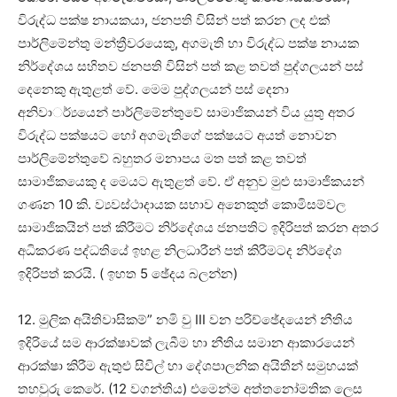
විරුද්ධ පක්ෂ නායකයා, ජනපති විසින් පත් කරන ලද එක්
පාර්ලිමේන්තු මන්ත්‍රීවරයෙකු, අගමැති හා විරුද්ධ පක්ෂ නායක
නිර්දේශය සහිතව ජනපති විසින් පත් කළ තවත් පුද්ගලයන් පස්
දෙනෙකු ඇතුළත් වේ. මෙම පුද්ගලයන් පස් දෙනා
අනිවාර්්‍යයෙන් පාර්ලිමේන්තුවේ සාමාජිකයන් විය යුතු අතර
විරුද්ධ පක්ෂයට හෝ අගමැතිගේ පක්ෂයට අයත් නොවන
පාර්ලිමේන්තුවේ බහුතර මනාපය මත පත් කළ තවත්
සාමාජිකයෙකු ද මෙයට ඇතුළත් වේ. ඒ අනුව මුළු සාමාජිකයන්
ගණන 10 කි. ව්‍යවස්ථාදායක සභාව අනෙකුත් කොමිසම්වල
සාමාජිකයින් පත් කිරීමට නිර්දේශය ජනපතිට ඉදිරිපත් කරන අතර
අධිකරණ පද්ධතියේ ඉහළ නිලධාරීන් පත් කිරීමටද නිර්දේශ
ඉදිරිපත් කරයි. ( ඉහත 5 ඡේදය බලන්න)
12. මුලික අයිතිවාසිකම්” නමි වු III වන පරිච්ඡේදයෙන් නීතිය
ඉදිරියේ සම ආරක්ෂාවක් ලැබීම හා නීතිය සමාන ආකාරයෙන්
ආරක්ෂා කිරීම ඇතුළු සිවිල් හා දේශපාලනික අයිතීන් සමුහයක්
තහවුරු කෙරේ. (12 වගන්තිය) එමෙන්ම අත්තනෝමතික ලෙස