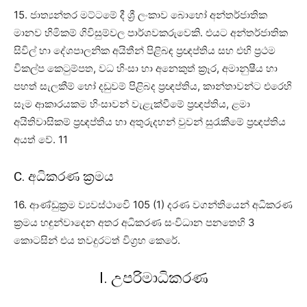
15. ජාත්‍යන්තර මට්ටමේ දී ශ්‍රී ලංකාව බොහෝ අන්තර්ජාතික
මානව හිමිකම් ගිවිසුම්වල පාර්ශවකරුවෙකි. එයට අන්තර්ජාතික
සිවිල් හා දේශපාලනික අයිතීන් පිළිබඳ ප්‍රඥප්තිය සහ එහි ප්‍රථම
විකල්ප කෙටුම්පත, වධ හිංසා හා අනෙකුත් ක්‍රෑර, අමානුෂීය හා
පහත් සැලකීම් හෝ දඩුවම් පිළිබද ප්‍රඥප්තිය, කාන්තාවන්ට එරෙහි
සෑම ආකාරයකම හිංසාවන් වැළැක්වීමේ ප්‍රඥප්තිය, ළමා
අයිතිවාසිකම් ප්‍රඥප්තිය හා අතුරුදහන් වුවන් සුරැකීමේ ප්‍රඥප්තිය
අයත් වේ. 11
C. අධිකරණ ක්‍රමය
16. ආණ්ඩුක්‍රම ව්‍යවස්ථාවෙි 105 (1) දරණ වගන්තියෙන් අධිකරණ
ක්‍රමය හඳුන්වාදෙන අතර අධිකරණ සංවිධාන පනතෙහි 3
කොටසින් එය තවදුරටත් විග්‍රහ කෙරේ.
I. උපරිමාධිකරණ