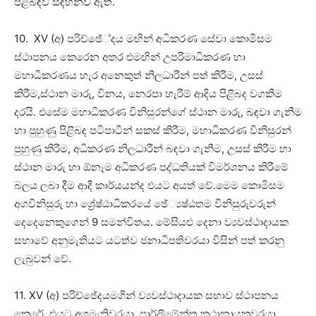
පිළිබඳව සඳහන්ව ඇත.
10. XV (අ) පරිච්ඡේ්දය මඟින් අධිකරණ සේවා කොමිසම
ස්ථාපනය කෙරෙන අතර එමඟින් උපරිමාධිකරණ හා
මහාධිකරණය හැර අනෙකුත් නිලධාරීන් පත් කිරීම, උසස්
කිරීම,ස්ථාන මාරු, විනය, නෙරපා හැරීම් ආදිය පිළිබද වගකීම
දරයි. එසේම මහාධිකරණ විනිසුරන්ගේ ස්ථාන මාරු, බඳවා ගැනීම
හා පුහුණු පිළිබඳ පටිපාටීන් සකස් කිරීම, මහාධිකරණ විනිසුරන්
පුහුණු කිරීම, අධිකරණ නිලධාරීන් බඳවා ගැනීම, උසස් කිරීම හා
ස්ථාන මාරු හා ඕනෑම අධිකරණ පද්ධතියක් විමර්ශනය කිරීමේ
බලය ලබා දීම ආදී කාර්යයන්ද එයට අයත් වේ.මෙම කොමිසම
අගවිනිසුරු හා ශ්‍රේෂ්ඨාධිකරයේ ඡේ්‍යෂ්ඨතම විනිසුරුවරුන්
දෙදෙනෙකුගෙන් 9 සමන්විතය. මේසියළු දෙනා ව්‍යවස්ථාදායක
සභාවේ අනුමැතියට යටත්ව ජනාධිපතිවරයා විසින් පත් කරනු
ලැබුවන් වේ.
11. XV (අ) පරිච්ඡේදයමගින් ව්‍යවස්ථාදායක සභාව ස්ථාපනය
කෙරේ. එයට අගමැතිවරයා, පාර්ලිමේන්තු කථානායකවරයා,