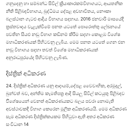
ගනුදෙනු හා සම්බන්ධ සිවිල් ක්‍රියාකාරකම්විභාගයට, ආයතනික
නීති පිළිබඳවිභාගය, බුද්ධිමය දේපළ අවභාවිතය, නෞකා
බලස්ථාන ගැටළු ආදිය විභාගය සදහාය. 2016 ජනවාරි මාසයේදී
ත්‍රස්තවාදය වැළැක්වීමේ පනත යටතේ පොරොත්තු ලේඛනයේ
පවතින සියළු නඩු විභාග කඩිනම් කිරීම සදහා කොළඹ විශේෂ
මහාධිකරණයක් පිහිටවනු ලැබීය. මෙම පනත යටතේ ගෙන එන
නඩු විභාගය සදහා තවත් විශේෂ මහාධිකරණයක්
අනුරාධපුරයේද පිහිටවනු ලැබිණ.
දිස්ත්‍රික් අධිකරණ
24. දිස්ත්‍රික් අධිකරණ යනු ආදායම්,දේපළ වෛවාහික, අරමුදල්,
බුන්වත් බව, අන්තිම කැමතිපත්‍ර ආදි සියලු සිවිල් කටයුතු පිළිබඳව
විිශේෂයෙන් වෙනත් අධිකරණයකට බලය පවරා නොමැති
අවස්ථාවකදී විභාග කෙරෙන මුලික අධිකරණයයි. මෙම අධිකරණ
සෑම අධිකරණ දිස්ත්‍රික්කයකම පිහිටුවා ඇති අතර අධිකරණ
සංවිධාන 14