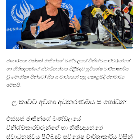
ජායාරෑපය: එක්සත් ජාතීන්ගේ මණ්ඩලයේ විනිශ්චකාරවරුන්ගේ
හා නීතිඥයන්ගේ ස්වාධිනත්වය පිළිබඳව සුවිශේෂ වාර්තාකාරිය
වූ මොනිකා පින්ටෝ සිය සංචාරයෙන් පසු කොළඹදී ජනමාධ්‍ය
අමතයි.
ලංකාවට අවශ්‍ය අධිකරණමය සංශෝධන:
එක්සත් ජාතීන්ගේ මණ්ඩලයේ
විනිශ්චකාරවරුන්ගේ හා නීතිඥයන්ගේ
ස්වාධිනත්වය පිළිබඳව සුවිශේෂ වාර්තාකාරිය විසින්