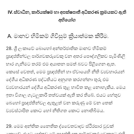
IV. ස්වාධීන, කාර්යක්ෂම හා අපක්ෂපාතී අධිකරණ ක්‍රමයකට ඇති
අභියෝග
A. මානව හිමිකම් ගිවිසුම් ක්‍රියාත්මක කිරීම.
28. ශ්‍රී ලංකාවේ බොහෝ අන්තර්ජාතික මානව හිමිකම්
ප්‍රඥප්තීන්වල පාර්ශවකරුවෙකු වන අතර පෞද්ගලිකව පැමිණිලි
භාර ගැනීමට තරම් එම අයාතන සමත් බවට පිළිගෙන ඇත.
කෙසේ වෙතත්, මෙම ප්‍රඥප්තීන් හා ඒවායෙහි නීති ව්‍යවහාරයන්
දේශීය අධිකරණ පද්ධතියට අනුගත කරගන්නා තුරු එම
ව්‍යවහාරයන් දේශීය අධිකරණ තුළ භාවිත කළ නොහැකිය. මෙය
ඉතා විශාල ගැටලුකාරී තත්වයක් ඇති කර තිබේ. එයට හේතුව
බෙහෝ ප්‍රඥප්තීන්වල ඇතුළත් වන කරුණු මේ වන තෙක්
ව්‍යවස්ථාපිත කොට හෝ නීතිගත කොට නොතිබීමය.
29. මෙම අන්තික නෛතික ද්වෛතවාදව ස්ථිරසාර වුවක්
නොවේ. එයට හේතුව මේ ප්‍රඥප්තියක පාර්ශවකරුවෙකුහට එහි