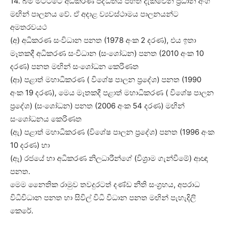
14. බිම් මට්ටටේ අධිකරණ පද්ධතිය පහත දැක්වෙන ප්‍රධාන අංග
මඟින් පාලනය වේ. ඒ අදාළ ව්‍යවස්ථාමය පාලනයන්ට
අමතරවයථ
(අ) අධිකරණ සංවිධාන පනත (1978 අංක 2 දරණ), එය ඉතා
මෑතකදී අධිකරණ සංවිධාන (සංශෝධන) පනත (2010 අංක 10
දරණ) පනත මඟින් සංශෝධන කෙරිණත
(ආ) පළාත් මහාධිකරණ ( විශේෂ පාලන ප්‍රදේශ) පනත (1990
අංක 19 දරණ), මෙය මෑතකදී පළාත් මහාධිකරණ ( විශේෂ පාලන
ප්‍රදේශ) (සංශෝධන) පනත (2006 අංක 54 දරණ) මඟින්
සංශෝධනය කෙරිණත
(ඇ) පළාත් මහාධිකරණ (විශේෂ පාලන ප්‍රදේශ) පනත (1996 අංක
10 දරණ) හා
(ඈ) රජයේ හා අධිකරණ නිලධාරීන්ගේ (විශ්‍රාම ගැන්වීමේ) ආඥා
පනත.
මෙම නෛතික රාමුව තවදුරටත් දණ්ඩ නීති සංග්‍රහය, අපරාධ
විධිවිධාන පනත හා සිවිල් විධි විධාන පනත මඟින් පැහැදිලි
කෙරේ.