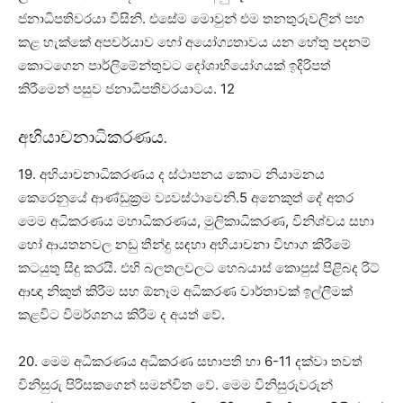
ජනාධිපතිවරයා විසිනි. එසේම මොවුන් එම තනතුරුවලින් පහ
කළ හැක්කේ අපචර්යාව හෝ අයෝග්‍යතාවය යන හේතු පදනම්
කොටගෙන පාර්ලිමේන්තුවට දෝශාභියෝගයක් ඉදිරිපත්
කිරීමෙන් පසුව ජනාධිපතිවරයාටය. 12
අභියාචනාධිකරණය.
19. අභියාචනාධිකරණය ද ස්ථාපනය කොට නියාමනය
කෙරෙනුයේ ආණ්ඩුක්‍රම ව්‍යවස්ථාවෙනි.5 අනෙකුත් දේ අතර
මෙම අධිකරණය මහාධිකරණය, මුලිකාධිකරණ, විනිශ්චය සභා
හෝ ආයතනවල නඩු තීන්දු සඳහා අභියාචනා විභාග කිරීමේ
කටයුතු සිදු කරයි. එහි බලතලවලට හෙබයාස් කොපුස් පිළිබද රිට්
ආඥා නිකුත් කිරීම සහ ඕනෑම අධිකරණ වාර්තාවක් ඉල්ලීමක්
කළවිට විමර්ශනය කිරීම ද අයත් වේ.
20. මෙම අධිකරණය අධිකරණ සභාපති හා 6-11 දක්වා තවත්
විනිසුරු පිරිසකගෙන් සමන්විත වේ. මෙම විනිසුරුවරුන්