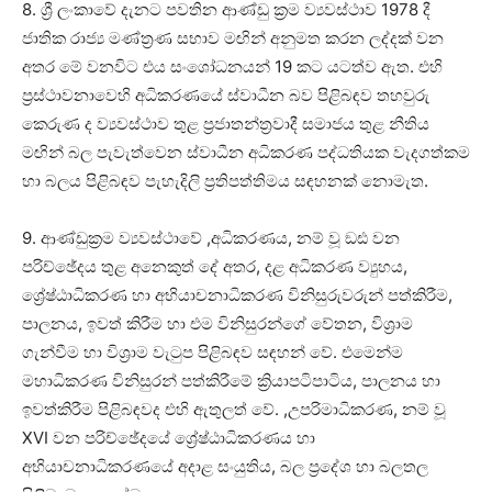
8. ශ්‍රී ලංකාවේ දැනට පවතින ආණ්ඩු ක්‍රම ව්‍යවස්ථාව 1978 දී
ජාතික රාජ්‍ය මණ්ත්‍රණ සභාව මඟින් අනුමත කරන ලද්දක් වන
අතර මේ වනවිට එය සංශෝධනයන් 19 කට යටත්ව ඇත. එහි
ප්‍රස්ථාවනාවෙහි අධිකරණයේ ස්වාධීන බව පිළිබඳව තහවුරු
කෙරුණ ද ව්‍යවස්ථාව තුළ ප්‍රජාතන්ත්‍රවාදී සමාජය තුළ නීතිය
මඟින් බල පැවැත්වෙන ස්වාධීන අධිකරණ පද්ධතියක වැදගත්කම
හා බලය පිළිබඳව පැහැදිලි ප්‍රතිපත්තිමය සඳහනක් නොමැත.
9. ආණ්ඩුක්‍රම ව්‍යවස්ථාවේ ,අධිකරණය, නම් වූ ඞඪ වන
පරිච්ඡේදය තුළ අනෙකුත් දේ අතර, දළ අධිකරණ ව්‍යුහය,
ශ්‍රේෂ්ඨාධිකරණ හා අභියාචනාධිකරණ විනිසුරුවරුන් පත්කිරීම,
පාලනය, ඉවත් කිරීම හා එම විනිසුරන්ගේ වේතන, විශ්‍රාම
ගැන්වීම හා විශ්‍රාම වැටුප පිළිබඳව සඳහන් වේ. එමෙන්ම
මහාධිකරණ විනිසුරන් පත්කිරීමේ ක්‍රියාපටිපාටිය, පාලනය හා
ඉවත්කිරීම පිළිබඳවද එහි ඇතුලත් වේ. ,උපරිමාධිකරණ, නම් වූ
XVI වන පරිච්ඡේදයේ ශ්‍රේෂ්ඨාධිකරණය හා
අභියාචනාධිකරණයේ අදාළ සංයුතිය, බල ප්‍රදේශ හා බලතල