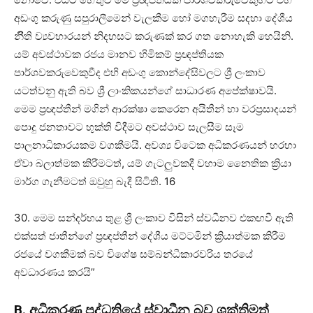
අඩංගු කරුණු සපුරාලීමෙන් වැලකීම හෝ මගහැරීම සදහා දේශීය
නීිති ව්‍යවහාරයන් නිදහසට කරුණක් කර ගත නොහැකි හෙයිනි.
යම් අවස්ථාවක රජය මානව හිමිකම් ප්‍රඥප්තියක
පාර්ශවකරුවෙකුවීද එහි අඩංගු කොන්දේසිවලට ශ්‍රී ලංකාව
යටත්වනු ඇති බව ශ්‍රී ලාංකිකයන්ගේ සාධාරණ අපේක්ෂාවයි.
මෙම ප්‍රඥප්තීන් මගින් ආරක්ෂා කෙරෙන අයිතීන් හා වරප්‍රසාදයන්
පොදු ජනතාවට භුක්ති විදීමට අවස්ථාව සැලසීම සෑම
පාලනාධිකාරයකම වගකීමයි. අවශ්‍ය විටෙක අධිකරණයන් හරහා
ඒවා බලාත්මක කිරීමටත්, යම් ගැටලුවකදී වහාම නෛතික ක්‍රියා
මාර්ග ගැනීමටත් ඔවුහු බැදී සිටිති. 16
30. මෙම සන්දර්භය තුළ ශ්‍රී ලංකාව විසින් ස්වධීනව එකඟවී ඇති
එක්සත් ජාතීන්ගේ ප්‍රඥප්තීන් දේශීය මට්ටමින් ක්‍රියාත්මක කිරීම
රජයේ වගකීමක් බව විශේෂ සම්බන්ධීකාරවරිය තරයේ
අවධාරණය කරයි”
B. අධිකරණ පද්ධතියේ ස්වාධීන බව ශක්තිමත්