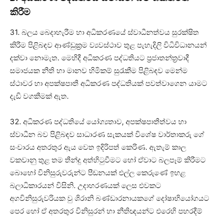
කිරීම
31. බලය බෙදාහැරීම හා අධිකරණයේ ස්වාධීනත්වය සුරක්ෂිත
කිරීම පිළිබඳව ආණ්ඩුක්‍රම ව්‍යවස්ථාව තුළ පැහැදිලි විධිවිධානයන්
දක්වා නොමැත. මෙහිදී අධිකරණ පද්ධතියට ප්‍රජාතන්ත්‍රවාදී
සමාජයක නීති හා මානව හිමිකම් සුරැකීම පිළිබඳව මෙන්ම
ස්ථාවර හා අපක්ෂපාතී අධිකරණ පද්ධතියක් පවත්වාගෙන යාමට
දැඩි වගකීමක් ඇත.
32. අධිකරණ පද්ධතියේ යෝග්‍යතාව, අපක්ෂපාතීත්වය හා
ස්වාධීන බව පිළිබඳව සාධාරණ සැකයක් විශේෂ වාර්තාකරු ගේ
සංචාරය අතරතුර ඇය වෙත ඉදිරිපත් කෙරිණ. ඇතැම් කාල
වකවානු තුළ තම තීන්දු අත්හිටුවීමට හෝ ඒවාට බලපෑම් කිරීමට
බොහෝ විනිසුරුවරුන්ට පීඩනයක් එල්ල කෙරුණේ ඉහළ
බලාධිකාරයන් විසිනි. උදාහරණයක් ලෙස එවකට
අගවිනිසුරුවරියක වු ශිරානි බණ්ඩාරනායකගේ දෝෂාභියෝගයට
පෙර හෝ ඒ අතරතුර විනිසුරන් හා නීතිඥයන්ට එරෙහි පහරදීම්