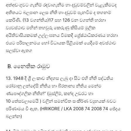
අත්අඩංගුවට ගැනීම් රඳවාගැනීම හා දඩුවම්වලින් වැළැකීමටද
අතීතයට බලපාන ලෙස නීති හා දඩුවම් පැනවීම ද තහනම්
කෙරිණි. (13 වගන්තිය)17 සහ 126 වන වගන්ති හරහා
ව්‍යවස්ථාව මඟින් තහවුරු කෙරුණු කිසියම් මුලික
අයිතිවාසියකමක් උල්ලංඝනය වීමකදී ශ්‍රේෂ්ඨාධිකරණය හරහා
එයට පරිපාලනමය හෝ විධායක පිළියමක් යෙදීමේ අවස්ථාව
සලස්වා ඇතග
B. නෛතික රාමුව
13. 1948 දී ශ්‍රී ලංකාව නිදහස ලැබු දා සිට එහි නීති පද්ධතිය
රෝමානු ලන්දේසි නීතිය හා බි්‍රතාන්‍ය නීතිය මෙන්ම
ර්‍ණපෞද්ගලික නීතින්” (මුස්ලිම්, කන්ද උඩරට හා
10 තේසවලාමෙයි ) වලින් සමන්විත සංකීර්ණ ව්‍යුහයක් බවට
පරිණාමය වී ඇත. (HRIKORE / LKA 2008 74 2008 74 ඡේදය
බලන්න)