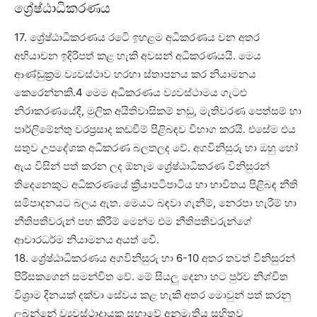
ශ්‍රේෂ්ඨාධිකරණය
17. ශ්‍රේෂ්ඨාධිකරණය රටෙි ඉහළම අධිකරණය වන අතර
අභියාචන ඉදිරිපත් කළ හැකි අවසන් අධිකරණයයි. මෙය
ආණ්ඩුක්‍රම ව්‍යවස්ථාව හරහා ස්තාපනය කර නියාමනය
කෙරෙන්නකි.4 මෙම අධිකරණය ව්‍යවස්ථාමය ගැටළු
නිරාකරණයේදී, මුලික අයිතිවාසිකම් නඩු, මැතිවරණ පෙත්සම් හා
පාර්ලිමේන්තු වරප්‍රසාද කඩවීම් පිළිබඳව විභාග කරයි. එසේම එය
සතුව උපදේශක අධිකරණ බලතලද වේ. අගවිනිසුරු හා ඔහු හෝ
ඇය විසින් පත් කරන ලද ඕනෑම ශ්‍රේෂ්ඨාධිකරණ විනිසුරන්
තිදෙනෙකුට අධිකරණයේ ක්‍රියාපටිපාටිය හා භාවිතය පිළිබඳ නීති
සමිපාදනයට බලය ඇත. මෙයට බඳවා ගැනීම්, නෙරපා හැරීම් හා
නීතිපතිවරුන් පහ කිරීම් මෙන්ම එම නීතිපතිවරුන්ගේ
ආචාරධර්ම නියාමනය අයත් වෙි.
18. ශ්‍රේෂ්ඨාධිකරණය අගවිනිසුරු හා 6-10 අතර තවත් විනිසුරන්
පිරිසකගෙන් සමන්විත වේ. මේ සියලු දෙනා හට පුර්ව නිශ්චිත
විශ්‍රාම දිනයක් දක්වා සේවය කළ හැකි අතර මොවුන් පත් කරනු
ලබන්නේ ව්‍යවස්ථාදායක සභාවේ අනුමැතිය සහිතව