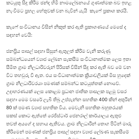
කටයුතු සිදු කිරීම ඡන්ද හිමි නාමලේඛනයේ ගුණාත්මක බව ඉහළ
නැංවීමට ප්‍රභල හේතුවක් වන බැවින් යැයි කැෆේ ප්‍රකාශ කරයි.
කැෆේ සංවිධානය විසින් නිකුත් කර ඇති ප්‍රකාශණයේ මෙසේ ද
සඳහන් වෙයි:
ජනප්‍රිය පාසල් සදහා සිසුන් ඇතුලත් කිරීම වැනි කරුණු
සම්බන්ධයෙන් ව්‍යාජ ලේඛන සැකසීම සංවිධානාත්මක ලෙස ඉතා
සීමිත ග්‍රාම නිලධාරිවරුන් පිරිසක් විසින් සිදු කර ඇති බව මේ වන
විට තහවුරු වී ඇත. එය සංවිධානාත්මක ක්‍රියාවලියක් මිස හුදෙක්
ග්‍රාම නිලධාරිවරයා පමණක් සම්බන්ධ කටයුත්තක් නොවේ.
උදාහරණයක් ලෙස කොළඹ ප්‍රධාන ජාතික පාසලක පළමු වසර
සදහා මෙම වසරේ ලැබී තිබු උප්පැන්න සහතික 400 කින් අතුරින්
80 ක් පමණ ව්‍යාජ සහතික විය. මෙවැනි සහතික බහුතරයක්
සකස් කොට ඇත්තේ රෙජිස්ටාර් ජෙනරාල් කාර්යාලය ඇතුළු
තවත් අයගේ ද සහාය ඇතිවය. ග්‍රාම නිලධාරීන් තොග පිටින් මාරු
කිරීමෙන් පමණක් ජනප්‍රිය පාසල් සදහා ව්‍යාජ ලේඛණ සැකසීමේ