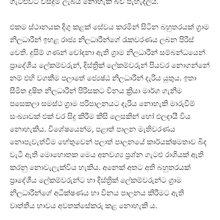
ගැටළුවට විසදුම් ලැබිය නොහැකි බව පැහැදිලිය.
එකම ස්ථානයක දිගු කළක් සේවය කරමින් සිටින බහුතරයක් ග්‍රාම
නිලධාරීන් ඉහළ රාජ්‍ය නිලධාරීන්ගේ රැකවරණය ලබන පිරිස්
වෙති. දුසිම් ගණන් චෝදනා ඇති ග්‍රාම නිලධාරීන් සම්බන්ධයෙන්
ප්‍රාදේශීය ලේකම්වරුන්, දිස්ත්‍රික් ලේකම්වරුන් පියවර නොගන්නේ
නම් එහි වගකීම පලාතේ ජ්‍යෙෂ්ඨ නිලධාරීන් දැරිය යුතුය. ඉතා
සීමිත දුෂිත නිලධාරීන් පිරිසකට විනය ක්‍රියා මාර්ග ගැනීම
පසෙකලා සමස්ථ ග්‍රාම පරිපාලනයට දැරිය නොහැකි මාරුවීම්
සංඛ්‍යාවක් එක් වර සිදු කිරීම කිසි ලෙසකින් හෝ එලදායී විය
නොහැකිය. විශේෂයෙන්ම, පළාත් පාලන මැතිවරණය
නොපැවැත්වීම හේතුවෙන් පලාත් පාලනයේ කාර්යක්ෂමතාව බිද
වැටී ඇති මොහොතක මෙය අනවශ්‍ය ප්‍රශ්න ගැටළු රාශියක් ඇති
කරනු නොවැලැක්විය හැකිය. අනෙක් අතට අති බහුතරයක්
ප්‍රාදේශීය ලේකම්වරුන්ට හා දිස්ත්‍රික් ලේකම්වරුන්ට ග්‍රාම
නිලධාරීන්ගේ අධීක්ෂණය හා විනය පාලනය කිරීමට ඇති
වෘත්තීය භාවය අවතක්සේකරු කළ නොහැකි ය.