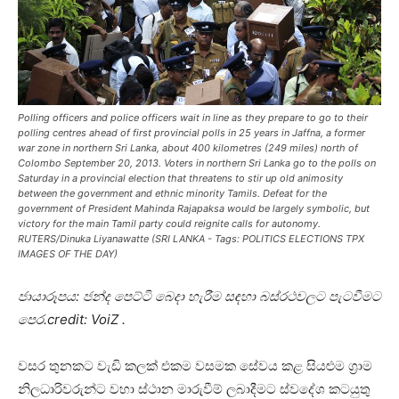
Polling officers and police officers wait in line as they prepare to go to their
polling centres ahead of first provincial polls in 25 years in Jaffna, a former
war zone in northern Sri Lanka, about 400 kilometres (249 miles) north of
Colombo September 20, 2013. Voters in northern Sri Lanka go to the polls on
Saturday in a provincial election that threatens to stir up old animosity
between the government and ethnic minority Tamils. Defeat for the
government of President Mahinda Rajapaksa would be largely symbolic, but
victory for the main Tamil party could reignite calls for autonomy.
RUTERS/Dinuka Liyanawatte (SRI LANKA - Tags: POLITICS ELECTIONS TPX
IMAGES OF THE DAY)
ජායාරූපය: ජන්ද පෙට්ටි බෙදා හැරීම සඳහා බස්රථවලට පැටවීමට
පෙර.credit: VoiZ .
වසර තුනකට වැඩි කලක් එකම වසමක සේවය කළ සියළුම ග්‍රාම
නිලධාරිවරුන්ට වහා ස්ථාන මාරුවීම් ලබාදීමට ස්වදේශ කටයුතු