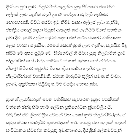
දිවයින පුරා ග්‍රාම නිලධාරීන් සැලකිය යුතු පිරිසකට එරෙහිව
අල්ලස් ලබා ගැනීම වැනි දුෂණ චෝදනා එල්ලවී ඇතිබව
නොරහසකි. විවිධ සේවා ඉටු කිරීම සදහා අල්ලස් ලබා ගැනීම,
ජනප්‍රිය පාසල් සදහා සිසුන් ඇතුලත් කර ගැනීමට ව්‍යාජ සහතික
ලබා දීම, ඉඩම් ආශ්‍රිත ගැටළු සදහා එක් පාර්ශවයකට වාසිදායක
ලෙස වාර්තා සැපයීම, රජයේ කොන්ත්‍රාත් ලබා ගැනීම, සැපයීම් සිදු
කිරීම මේ අතර ප්‍රමුඛ වේ. සිරගෙවල් හි සිටිය යුතු නිලධාරීන් ග්‍රාම
නිලධාරීන් හෝ රාජ්‍ය සේවයේ වෙනත් කුමන හෝ ස්ථරයක
නියැලි සිටීනම් ඔවුන්ට විනය ක්‍රියා මාර්ග ගැනීම ඉහළ
නිලධාරීන්ගේ වගකීමකි. ස්ථාන මාරුවීම් තුලින් පමණක් වංචා,
දුෂණ, අක්‍රමිකතා පිළිබද ගැටළු විසදිය නොහැකිය.
ග්‍රාම නිලධාරිවරුන් වෙත වාර්ෂිකව පැවරෙන ප්‍රමුඛ වගකීමක්
වන්නේ ඡන්ද හිමි නාම ලේඛන ප්‍රතිශෝධන ක්‍රියාවලිය යි.
එබැවින් එම ක්‍රියාවලිය අවසන් වන තෙක් ග්‍රාම නිලධාරිවරුන්ගේ
සමූහ ස්ථාන මාරුවීම් ක්‍රමවේදයක් කරා යොමු වන ලෙසත් කැෆේ
සංවිධානය ස්වදේශ කටයුතු අමාත්‍යාංශය, දිස්ත්‍රික් ලේකම්වරුන්