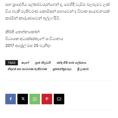
සහ ප්‍රාදේශීය ලේකම්වරුන්ගෙන් ද, මෙහිදී වැඩිම බලපෑමට ලක්
විය හැකි මැතිවරණ කොමිෂන් සභාවෙන් ද විවෘත ආයාචනයක්
කරමින් කාරුණාවෙන් ඉල්ලා සිටී.
කීර්ති තෙන්නකෝන්
විධායක අධ්‍යක්ෂ/කැෆේ සංවිධානය
2017 අ‌ප්‍රේල් මස 25 වැනිදා
TAGS
කැෆේ
ග්‍රාම නිලධාරි
ජන්ද හිමි නාම ලේඛනය
නිදහස් සහ සාධාරණ මැතිවරණ
ප්‍රජාතන්ත්‍රවාදය
ශ්‍රී ලංකාව