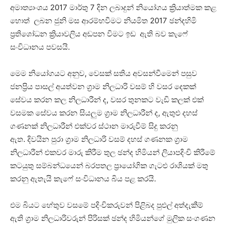
අමාත්‍යාංශය 2017 මාර්තු 7 දින ලබාදුන් නියෝගය ක්‍රියාත්මක කළ
හොත් ලබන ජුනි මස ආරම්භවීමට නියමිත 2017 ඡන්දහිමි
ප්‍රතිශෝධන ක්‍රියාවලිය අඩපන විමට ඉඩ ඇති බව කැෆේ
සංවිධානය පවසයි.
මෙම නියෝගයට අනුව, වෙසක් සතිය අවසන්වීමෙන් පසුව
ජනප්‍රිය පාසල් අයත්වන ග්‍රාම නිලධාරි වසම් හි වසර දෙකක්
සේවය කරන කල නිලධාරීන් ද, වසර තුනකට වැඩි කලක් එක්
වසමක සේවය කරන සියලුම ග්‍රාම නිලධාරීන් ද, ඇතුළු දහස්
ගණනක් නිලධාරීන් එක්වර ස්ථාන මාරුවීම් සිදු කරනු
ඇත. දිවයින පුරා ග්‍රාම නිලධාරි වසම් දහස් ගණනක ග්‍රාම
නිලධාරීන් එකවර මාරු කිරීම තුල ඡන්ද හිමියන් ලියාපදිංචි කිරීමේ
කටයුතු සම්බන්ධයෙන් බරපතල ප්‍රායෝගික ගැටළු රාශියක් මතු
කරනු ඇතැයි කැෆේ සංවිධානය බිය පළ කරයි.
එම බියට හේතුව වසමේ පදිංචිකරුවන් පිළිබද පුළුල් අත්දැකීම්
ඇති ග්‍රාම නිලධාරිවරුන් පිරිසක් ඡන්ද හිමියන්ගේ මුලික සංගණන