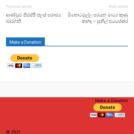
Previous article
Next article
ආණ්ඩුව ජීඑස්පී ප්ලස් පරාජය
මීතොටමුල්ල පරයන මාධ්‍ය කුණු
බාරගනී.
කන්ද – සුනිල් ජයසේකර
Make a Donation
Make a Donation
© 2021