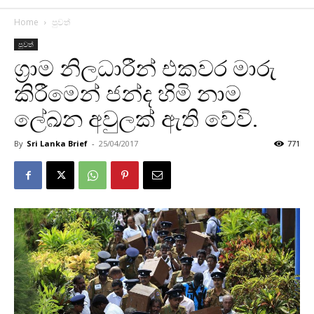
Home
පුවත්
පුවත්
ග්‍රාම නිලධාරීන් එකවර මාරු
කිරීමෙන් ජන්ද හිමි නාම
ලේඛන අවුලක් ඇති වේවි.
By
Sri Lanka Brief
-
25/04/2017
771