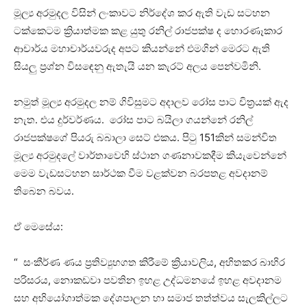
මූල්‍ය අරමුදල විසින් ලංකාවට නිර්දේශ කර ඇති වැඩ සටහන
ටක්කෙටම ක්‍රියාත්මක කළ යුතු රනිල් රාජපක්ෂ ද හොරණෑකාර
ආචාර්ය මහාචාර්යවරුද අපට කියන්නේ එමගින් මෙරට ඇති
සියලු ප්‍රශ්න විසඳෙනු ඇතැයි යන කැරට් අලය පෙන්වමිනි.
නමුත් මූල්‍ය අරමුදල නම් ගිවිසුමට අදාලව රෝස පාට චිත්‍රයක් ඇද
නැත. එය දුර්වර්ණය. රෝස පාට බයිලා ගයන්නේ රනිල්
රාජපක්ෂගේ පියරු බබාලා සෙට් එකය. පිටු 151කින් සමන්විත
මූල්‍ය අරමුදලේ වාර්තාවෙහි ස්ථාන ගණනාවකදීම කියැවෙන්නේ
මෙම වැඩසටහන සාර්ථක වීම වළක්වන බරපතළ අවදානම්
තිබෙන බවය.
ඒ මෙසේය:
“ සංකීර්ණ ණය ප්‍රතිව්‍යුහගත කිරීමේ ක්‍රියාවලිය, අහිතකර බාහිර
පරිසරය, නොකඩවා පවතින ඉහළ උද්ධමනයේ ඉහළ අවදානම
සහ අභියෝගාත්මක දේශපාලන හා සමාජ තත්ත්වය සැලකිල්ලට