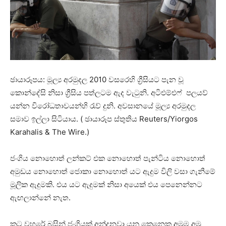
ඡායාරූපය: මූල්‍ය අරමුදල 2010 වසරෙහි ග්‍රීසියට පැන වූ
කොන්දේසි නිසා ග්‍රීසිය පත්ලටම ඇද වැටුනි. අටිඑම්එෆ් පලයව්
යන්න විරෝධතාවයන්හි රැව් දුනි. අවසානයේ මූල්‍ය අරමුදල
සමාව ඉල්ලා සිටියාය. ( ඡායාරූප ස්තුතිය Reuters/Yiorgos
Karahalis & The Wire.)
ජංගිය නොහොත් ලන්කට් එක නොහොත් පැන්ටිය නොහොත්
අමුඩය නොහොත් ජොකා නොහොත් යට ඇදුම විලි වසා ගැනීමේ
මූලික ඇදුමකි. එය යට ඇදුමක් නිසා අයෙක් එය පෙනෙන්නට
ඇඟලාන්නේ නැත.
කට වහරේ බසින් ජංගියක් අන්දනවා යනු කෙනෙකු අමුම අමු