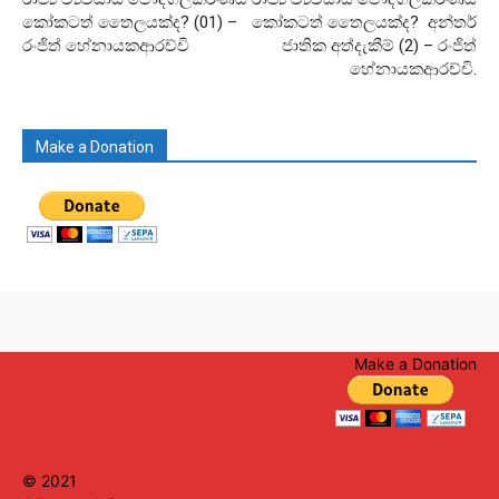
කෝකටත් තෛලයක්ද? (01) –
කෝකටත් තෛලයක්ද? අන්තර්
රංජිත් හේනායකආරච්චි
ජාතික අත්දැකීම් (2) – රංජිත්
හේනායකආරච්චි.
Make a Donation
Make a Donation
© 2021