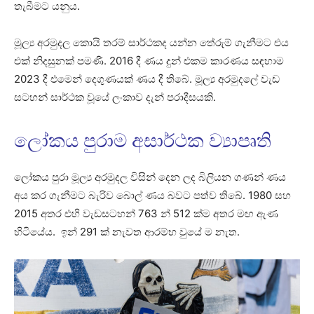
තැබීමට යනුය.
මූල්‍ය අරමුදල කොයි තරම් සාර්ථකද යන්න තේරුම් ගැනීමට එය
එක් නිදසුනක් පමණි. 2016 දී ණය දුන් එකම කාරණය සඳහාම
2023 දී එමෙන් දෙගුණයක් ණය දී තිබේ. මූල්‍ය අරමුදලේ වැඩ
සටහන් සාර්ථක වූයේ ලංකාව දැන් පරාදීසයකි.
ලෝකය පුරාම අසාර්ථක ව්‍යාපෘති
ලෝකය පුරා මූල්‍ය අරමුදල විසින් දෙන ලද බිලියන ගණන් ණය
අය කර ගැනීමට බැරිව බොල් ණය බවට පත්ව තිබේ. 1980 සහ
2015 අතර එහි වැඩසටහන් 763 න් 512 ක්ම අතර මඟ ඇණ
හිටියේය. ඉන් 291 ක් නැවත ආරම්භ වුයේ ම නැත.