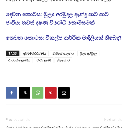
දෙවන කොටස: මූල්‍ය අරමුදල ඇන්දූ පා‌ට පාට
ජංගිය: තවත් දූෂණ විරෝධී කොමිසමක්
තෙවන කොටස: විකල්ප ආර්ථික මාදිලියක් තිබේද?
TAGS
අයිඑම්ෆ්එඑෆ්ණය
නීතියේ පාලනය
මූල්‍ය අරමුදල
රාජපක්ෂ දූෂණය
වංචා දූෂණ
ශ්‍රී ලංකාව
Previous article
Next article
රාජ්‍ය ව්‍යවසාය පෞද්ගලීකරණය
රාජ්‍ය ව්‍යවසාය පෞද්ගලීකරණය