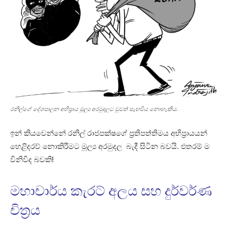
රනිල්ගේ දේශපාලන අභිප්‍රාය මූල්‍ය අරමුදලට වුවත් සැඟවිය නොහැකිය.
ඉන් කියවෙන්නේ රනිල් රාජපක්ෂගේ ප්‍රතිපත්තිමය අභිප්‍රායයන්
හෙළිදරව් නොකිරීමට මූල්‍ය අරමුදල බැදී සිටින බවයි. එතරම් ම
විනිවිද බවකි!
මහාචාර්ය කැරට් අලය සහ දුර්වර්ණ
චිත්‍රය