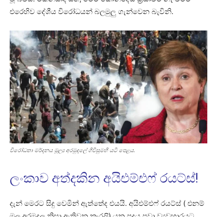
එරෙහිව දේශීය විරෝධයන් බලමුලු ගැන්වෙන බැවිනි.
විරෝධතා මර්දනය මූල්‍ය අරමුදලේ ‌ගිවිසුමහි යටි පෙළය.
ලංකාව අත්දකින අයිඑම්එෆ් රයට්ස්!
දැන් මෙරට සිදු වෙමින් ඇත්තේද එයයි. අයිඑම්එෆ් රයට්ස් ( එනම්
මූල අරමුදල නිසා ඇතිවන කැරලි) යන පදය පවා ව්‍යවහාරයට