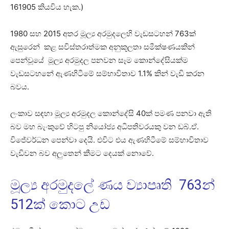
161905 කියවිය හැක.)
1980 සහ 2015 අතර මූල්‍ය අරමුදලෙහි වැඩසටහන් 763ක්
ඇසුරෙන් කළ සවිස්තරාත්මක අනුකූලතා සමීක්ෂණයකින්
පෙන්වූයේ මූල්‍ය අරමුදල පනවන සෑම කොන්දේසියක්ම
වැඩසටහනේ ඇණහිටීමේ සම්භාවිතාව 1.1% කින් වැඩි කරන
බවය.
ලංකාව සඳහා මූල්‍ය අරමුදල කොන්දේසි 40ක් පමණ පනවා ඇති
බව මහ බැංකුවේ හිටපු නියෝජ්‍ය අධිපතිවරයකු වන ඩබ්.ඒ.
විජේවර්ධන පෙන්වා දෙයි. එවිට එය ඇණහිටීමේ සම්භාවිතාව
වැඩිවන බව අලුතෙන් කීමට දෙයක් නොවේ.
මූල්‍ය අරමුදලේ ණය ව්‍යාපෘති 763න්
512ක් කොට උඩ