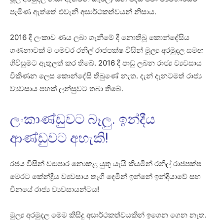
පැමිණ ඇත්තේ එවැනි අසාර්ථකත්වයන් නිසාය.
2016 දී ලංකාව ණය ලබා ගැනීමේ දී නොතිබූ කොන්දේසිය
ගණනාවක් ම මෙවර රනිල් රාජපක්ෂ විසින් මූල්‍ය අරමුදල සමඟ
ගිවිසුමට ඇතුලත් කර තිබේ. 2016 දී පාඩු ලබන රාජ්‍ය ව්‍යවසාය
විකිණන ලෙස කොන්දේසි තිබුණේ නැත. දැන් දැනටමත් රාජ්‍ය
ව්‍යවසාය පහක් ලන්සුවට තබා තිබේ.
ලංකාණ්ඩුවට බෑලු. ඉන්දීය
ආණ්ඩුුවට අහැකි!
රජය විසින් ව්‍යාපාර නොකළ යුතු යැයි කියමින් රනිල් රාජපක්ෂ
මෙරට කේන්ද්‍රීය ව්‍යවසාය තෑගි දෙමින් ඉන්නේ ඉන්දියාවේ සහ
චීනයේ රාජ්‍ය ව්‍යවසායන්ටය!
මුල්‍ය අරමුදල මෙම කිසිදු අසාර්ථකත්වයකින් ඉගෙන ගෙන නැත.