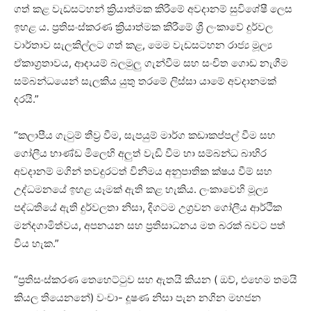
ගත් කළ වැඩසටහන් ක්‍රියාත්මක කිරීමේ අවදානම් සුවිශේෂී ලෙස
ඉහළ ය. ප්‍රතිසංස්කරණ ක්‍රියාත්මක කිරීමේ ශ්‍රී ලංකාවේ දුර්වල
වාර්තාව සැලකිල්ලට ගත් කළ, මෙම වැඩසටහන රාජ්‍ය මූල්‍ය
ඒකාග්‍රතාවය, ආදායම් බලමුලු ගැන්වීම සහ සංචිත ගොඩ නැගීම
සම්බන්ධයෙන් සැලකිය යුතු තරමේ ලිස්සා යාමේ අවදානමක්
දරයි.”
“කලාපීය ගැටුම් තීව්‍ර වීම, සැපයුම් මාර්ග කඩාකප්පල් වීම සහ
ගෝලීය භාණ්ඩ මිලෙහි අලුත් වැඩි වීම හා සම්බන්ධ බාහිර
අවදානම් මගින් තවදුරටත් විනිමය අනුපාතික ක්ෂය වීම් සහ
උද්ධමනයේ ඉහළ යෑමක් ඇති කළ හැකිය. ලංකාවෙහි මූල්‍ය
පද්ධතියේ ඇති දුර්වලතා නිසා, දිගටම උග්‍රවන ගෝලීය ආර්ථික
මන්දගාමිත්වය, අපනයන සහ ප්‍රතිසාධනය මත බරක් බවට පත්
විය හැක.”
“ප්‍රතිසංස්කරණ තෙහෙට්ටුව සහ ඇතයි කියන ( ඔව්, එහෙම තමයි
කියල තියෙනනේ) වංචා- දූෂණ නිසා පැන නගින මහජන