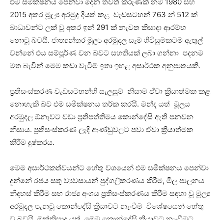
එම සමීක්ෂනය පෙන්වා දෙන තවත් කරුණක් නම් 1980 සහ
2015 අතර මූල්‍ය අරමුද දියත් කළ වැඩසටහන් 763 න් 512 ක්
බාධාවන්ට ලක් වූ අතර ඉන් 291 ක් නැවත කිසාදා ආරම්භ
නොවූ බවයි. ජාත්‍යන්තර මූල්‍ය අරමුදල සෑම ගිවිසුමකටම ඇතුල්
වන්නේ එය සම්පූර්ණ වන බවට සහතියක් ලබා ගන්නා පදනම
මත බැවින් මෙම කඩා වැටීම් ඉතා ඉහළ අසාර්ථක අනුපාතයකි.
ප්‍රතිසංස්කරණ වැඩසටහන්හි සැලසුම් නිසාම ඒවා ක්‍රියාත්මක කළ
නොහැකි බව එම සමීක්ෂනය තර්ක කරයි. මන්ද යත් මූලය
අරමුදල ඕනෑවට වඩා ප්‍රතිපත්තිමය කොන්දේසි ඇති පනවන
නිසාය. ප්‍රතිසංස්කරණ ලැදි ආණ්ඩුවලට පවා ඒවා ක්‍රියාත්මක
කිරීම දුෂ්කරය.
මෙම අසාර්ථකත්වයන්ට හේතු වශයෙන් එම සමීක්ෂනය පෙන්වා
දුන්නේ රජය සතු ව්‍යවසායන් පුද්ගලීකරණය කිරීම, මිල පාලනය
නිදහස් කිරීම සහ රාජ්‍ය අංශය ප්‍රතිසංස්කරණය කිරීම සඳහා වූ මූල්‍ය
අරමුදල පැනවූ කොන්දේසි ක්‍රියාවට නැංවීම විශේෂයෙන් හේතු
වූ බවයි. මක්නිසාද යත්, මෙම කොන්දේසි ක්‍රියාවට නැංවීමට