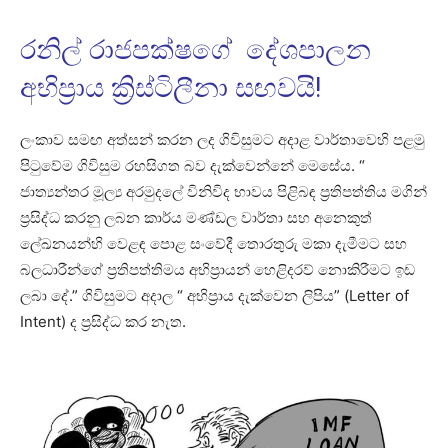
රනිල් රාජපක්ෂගේ දේශපාලන
අභිප්‍රාය ක්‍රිස්ටිලීනා සඟවයි!
ලංකාව සමඟ අත්සන් කරන ලද ගිවිසුමට අදාළ වාර්තාවෙහි පළමු
පිටුවේම ගිවිසුම රහසිගත බව දැක්වෙන්නේ මෙසේය. “
ජාත්‍යන්තර මූල්‍ය අරමුදලේ විනිවිද භාවය පිළිබඳ ප්‍රතිපත්තිය මගින්
ප්‍රසිද්ධ කරනු ලබන කාර්ය මණ්ඩල වාර්තා සහ අනෙකුත්
ලේඛනයන්හි වෙළඳ පොළ සංවේදී තොරතුරු මකා දැමීමට සහ
බලධාරීන්ගේ ප්‍රතිපත්තිමය අභිප්‍රායන් හෙළිදරව් නොකිරීමට ඉඩ
ලබා දේ.” ගිවිසුමට අදාල “ අභිප්‍රාය දැක්වෙන ලිපිය” (Letter of
Intent) ද ප්‍රසිද්ධ කර නැත.