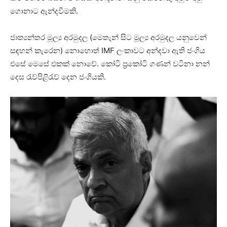
ගොනාට ඇන්දවීමකි.
ජාත්‍යන්තර මූල්‍ය අරමුදල (මෙතැන් සිට මූල්‍ය අරමුදල යනුවෙන්
සඳහන් කැරෙන) නොහොත් IMF ලංකාවට අන්දවා ඇති ජංගිය
එසේ මෙසේ එකක් නොවේ. කෝටි ප්‍රකෝටි ගණන් වටිනා නන්
දෙස රැව්පිළිරැව් දෙන ජංගියකි.