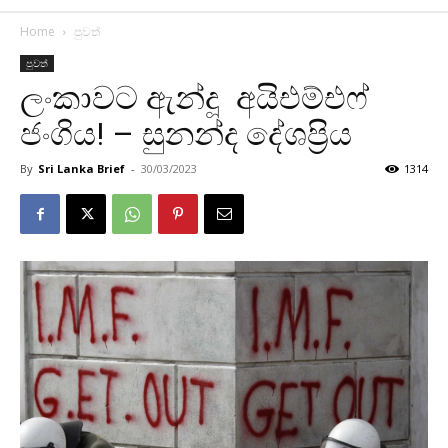
Home
පුවත්
පුවත්
ලංකාවට ඇන්දූ අයිඑම්එෆ්
ජංගිය! – සුනන්ද දේශප්‍රිය
By
Sri Lanka Brief
-
30/03/2023
1314