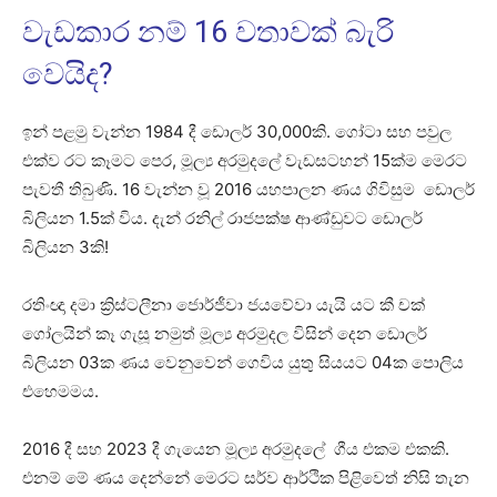
වැඩකාර නම් 16 වතාවක් බැරි
වෙයිද?
ඉන් පළමු වැන්න 1984 දී ඩොලර් 30,000කි. ගෝටා සහ පවුල
එක්ව රට කෑමට පෙර, මූල්‍ය අරමුදලේ වැඩසටහන් 15ක්ම මෙරට
පැවතී තිබුණි. 16 වැන්න වූ 2016 යහපාලන ණය ගිවිසුම ඩොලර්
බිලියන 1.5ක් විය. දැන් රනිල් රාජපක්ෂ ආණ්ඩුවට ඩොලර්
බිලියන 3කි!
රතිංඥා දමා ක්‍රිස්ටලීනා ජොර්ජීවා ජයවේවා යැයි යට කී චක්
ගෝලයින් කෑ ගැසූ නමුත් මූල්‍ය අරමුදල විසින් දෙන ඩොලර්
බිලියන 03ක ණය වෙනුවෙන් ගෙවිය යුතු සියයට 04ක පොලිය
එහෙමමය.
2016 දී සහ 2023 දී ගැයෙන මූල්‍ය අරමුදලේ ගීය එකම එකකි.
එනම් මේ ණය දෙන්නේ මෙරට සර්ව ආර්ථික පිළිවෙත් නිසි තැන