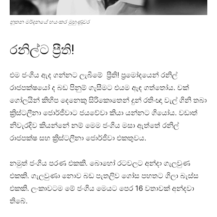
නූතන මර්දනයේ භයංකර මුහුණූවර
රනිල්ට ප්‍රීති!
එම ජංගිය ඇද ගන්නට ලැබීමේ ප්‍රීති! ප්‍රමෝදයෙන් රනිල්
රාජපක්ෂයෝ ද බඩ පිනුම් ගැසීමට එයම ඇඳ ගත්තෝය. චක්
ගෝලයින් කිහිප දෙනෙකු සිරිකොතෙන් දුන් රතිංඥා වැල් ගිනි තබා
ක්‍රිස්ටලීනා ජොර්ජීවාට ජයවේවා කියා යන්නට ගියෝය. වඩාත්
නිවැරදිව කියන්නේ නම් මෙම ජංගිය මසා ඇත්තේ රනිල්
රාජපක්ෂ සහ ක්‍රිස්ටලීනා ජොර්ජීවා එකතුවය.
නමුත් ජංගිය පරණ එකකි. බොහෝ රටවලට අන්දා ගැලවුණ
එකකි. ගැලවුණා නොව බඩ පැතලිව ගෝස පහතට ගිලා බැස්ස
එකකි. ලංකාවටම මේ ජංගිය මෙයට පෙර 16 වතාවක් අන්දවා
තිබේ.