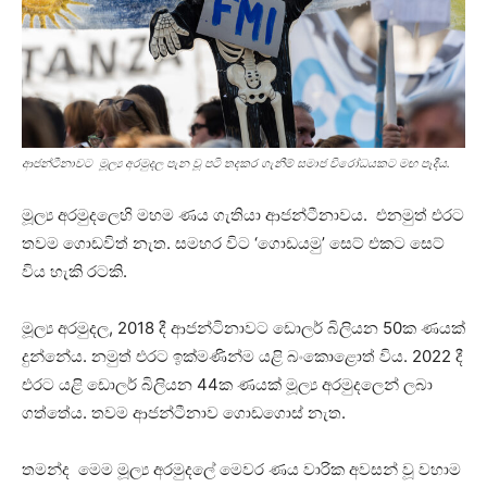
ආජන්ටීනාවට මූල්‍ය අරමුදල පැන වූ පටි තදකර ගැනීම් සමාජ විරෝධයකට මඟ පෑදීය.
මූල්‍ය අරමුදලෙහි මහම ණය ගැතියා ආජන්ටීනාවය. එනමුත් එරට
තවම ගොඩවිත් නැත. සමහර විට ‘ගොඩයමු’ සෙට් එකට සෙට්
විය හැකි රටකි.
මූල්‍ය අරමුදල, 2018 දී ආජන්ටිනාවට ඩොලර් බිලියන 50ක ණයක්
දුන්නේය. නමුත් එරට ඉක්මණින්ම යළි බංකොළොත් විය. 2022 දී
එරට යළි ඩොලර් බිලියන 44ක ණයක් මූල්‍ය අරමුදලෙන් ලබා
ගත්තේය. තවම ආජන්ටීනාව ගොඩගොස් නැත.
තමන්ද මෙම මූල්‍ය අරමුදලේ මෙවර ණය වාරික අවසන් වූ වහාම