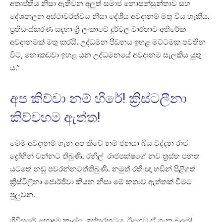
අතෘප්තිය නිසා ඇතිවන අලුත් සමාජ නොසන්සුන්තාව සහ
දේශපාලන අස්ථාවරත්වය නිසා දේශීය අවදානම් මතු විය හැකිය.
ප්‍රතිසංස්කරණ සඳහා ශ්‍රී ලංකාවේ දුර්වල වාර්තාව අතිරේක
අවදානමක් මතු කරයි. උද්ධමන පීඩනය ඉහළ මට්ටමක පවතින
විට, නොකඩවා ඉහළ යන උද්ධමනයේ අවදානම සැලකිය යුතු
ය.”
අප කිව්වා නම් හිරේ! ක්‍රිස්ටලීනා
කිව්වහම ඇත්ත!
මෙම අවදානම් ගැන අප කීවේ නම් ජනයා බිය වද්දන රාජ
ද්‍රෝහීන් වන්නට තිබුණි. රනිල් රාජපක්ෂගේ නව ත්‍රස්ත පනත
යටතේ නඩු පවරන්නටත්තිබුණි. නමුත් රතිංඥා හඬින් පිළිගත්
ක්‍රිස්ටිලීනා ජොර්ජීවා කියන නිසා මේ කතාව ඇත්තක් වීමට
පුලුවන.
ගිවිසුමේ හොදම කෑල්ල ඉස්සරහටය. ඊළගට ඒ ගැන බලමු!