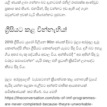
යළි ණයක් ලබා ගන්නා බව දැනටමත් රනිල් රාජපක්ෂ ආණ්ඩුව
ප්‍රකාශ කර තිබේ. එනයින්, සිදු වන්නට ඉඩ ඇති දේ ගැන
ඔවුන්ටත් ඉවක් වැටී තිබෙන්නට පුළුවන.
ග්‍රීසියට කළ වින්නැහිය!
2010 ග්‍රීසියට යුරෝ බිලියන 90ක ණයක් දීමට මූල්‍ය අරමුදල දැමූ
කොන්දේසි නිසා ග්‍රීසියට කොන්දෙන් යෑමට සිදු විය. දුගී බව ඉහළ
ගිය අතර බැංකු පද්ධතිය අඩාල විය. අන්තිමේදී “ අප අතින් සිදු වූ
වරදට සමාවෙන්න” යැයි එකල එහි ප්‍රධානී ක්‍රිස්ටීන් ලගාදේට
කීමට සිදු විය.
මූල්‍ය අරමුදලෙහි වැඩසටහන් ක්‍රියාත්මක කළ නොහැකි වූයේ
ඇයිද යන්න සළකා බැලීමට අන්තර් ජාතික ආයතනයක්
සමීක්ෂණයක් කර තිබේ. එය මෙහි
https://theconversation.com/lots-of-imf-programmes-
are-never-completed-because-theyre-unworkable-