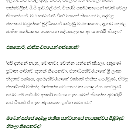
පක්ෂවලින්. ඊ.පී.ආර්.එල්.එෆ්. විතරයි සන්ධානයෙන් ඉවත් වෙලා
තියෙන්නේ. මට සාධාරණ විශ්වාසයක් තියෙනවා, දෙමළ
ජනතාව ඔවුන්ගේ බුද්ධියෙන් කරුණු වටහාගෙන, දැනට දෙමළ
ජාතික සන්ධානය ගෙනයන දේශපාලනය අගය කරයි කියලා.”
එතකොට, ජාතික වශයෙන් ගත්තොත්?
‘අපි දන්නේ නැහැ මොනවද වෙන්න යන්නේ කියලා. දකුණේ
ප‍්‍රධාන පාර්ශව තුනක් තියෙනවා. ජනාධිපතිවරයාගේ ශ‍්‍රී ලංකා
නිදහස් පක්ෂය, අගමැතිවරයාගේ එක්සත් ජාතික පෙරමුණ, හිටපු
ජනාධිපති මහින්ද රාජපක්ෂ මෙහෙයවන පොදු ජන පෙරමුණ.
තවම මේ පාර්ශ්ව අතරේ තරගය ගැන යමක් කියන්න අමාරුයි.
තව ටිකක් ඒ ගැන බලාගෙන ඉන්න වෙනවා.”
ඔබෙන් පස්සේ දෙමළ ජාතික සන්ධානයේ නායකත්වය පිළිබඳව
හිතලා තියෙනවද?