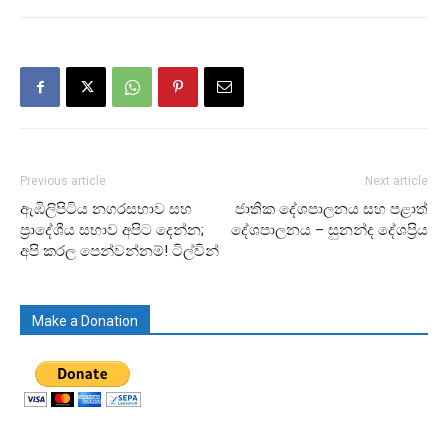
Previous article
Next article
ඇඹිලිපිටිය නගරසභාව සහ
ජාතික දේශපාලනය සහ පළාත්
ප්‍රාදේශීය සභාව අපිට දෙන්න;
දේශපාලනය – සුනන්ද දේශප්‍රිය
අපි කරල පෙන්වන්නම්! ටිල්වින්
Make a Donation