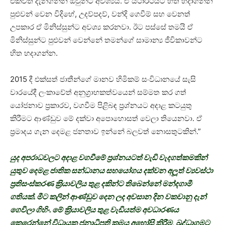
එකවත් දැනගන්න ඔවුන්ට අවශ්‍යයි. ඒ යථාර්ථයට හිත හදාගන්න
පුළුවන් වෙන විදිහේ, උදව්පදව්, වන්දි ගෙවීම් සහ වෙනත්
උපකාර ඒ මිනිස්සුන්ට අවශ්‍ය කරනවා. ඊට පස්සේ තමයි ඒ
මිනිස්සුන්ට පුළුවන් වෙන්නේ තමන්ගේ සාමාන්‍ය ජීවිකාවන්ට
හිත හදාගන්න.
2015 දී එක්සත් ජාතීන්ගේ මානව හිමිකම් සංවිධානයේ සැසි
වාරයේදී ලංකාවේත් අනුග‍්‍රාහකත්වයෙන් සම්මත කර ගත්
යෝජනාව ප‍්‍රකාරව, වගවීම පිළිබඳ ප‍්‍රශ්නයට අදාළ කටයුතු
කිරීමට ආණ්ඩුව මේ දක්වා අපොහොසත් වෙලා තියෙනවා. ඒ
ප‍්‍රමාදය ගැන දෙමළ ජනතාව ඉන්නේ බලවත් නොසතුටකින්.”
යුද අපරාධවලට අදාළ වගවීමේ ප‍්‍රශ්නයටත් වැඩි වැදගත්කමකින්
යුතුව දෙමළ ජාතික සන්ධානය සහයෝගය දක්වන අලූත් ව්‍යවස්ථා
ප‍්‍රතිසංස්කරණ ක‍්‍රියාවලිය තුළ දකින්ට තිබෙන්නේ මන්දගාමී
ගතියක්. මීට කලින් ආණ්ඩුව දෙන ලද අවසාන දින වකවානු දැන්
ගෙවිලා ගිහිං. මේ ක‍්‍රියාවලිය තුළ වැඩියත්ම අවධාරණය
කෙරෙන්නේ විධායක ජනාධිපති ක‍්‍රමය අහෝසි කිරීම, බුද්ධාගමට