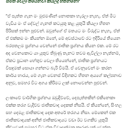
සමත් වෙලා තියෙනවා කියලද හිතන්නේ?
”ඒ පැත්ත ගැන මං මුළුමණින් නොතකා හැරලා නැහැ. ඒත් මීට
වැඩිය මං ඒ දේවල් ගැනත් කටයුතු කළ යුතුයි කියලා හිතන
පිරිසක් ඉන්න පුළුවන්. ඔවුන්ගේ ඒ මතයට මං විරුද්ධ නැහැ. ඒත්
ඒ එක්කම මං කියන්න ඕනේ, මේ අවස්ථාවේ රට ඉදිරියේ තියෙන
බරපතලම ප‍්‍රශ්නය වෙන්නේ ජාතික ප‍්‍රශ්නය කියන එක. මේ රට
අද වෙනකොට යා යුතුව තිබුණු තැනට තවම ඇවිල්ලා නැත්නම්,
ඒකට ප‍්‍රධාන හේතුව වෙලා තියෙන්නේ, ජාතික ප‍්‍රශ්නයට
විසඳුමක් සොයා ගන්නට බැරි වීමයි. ඒ වෙනුවෙන් මං කරන
කාර්ය භාරය, මේ ගැන වෙනස් විදිහකට හිතන අයගේ කල්පනාව
අනුව, සමහර විට අගය කිරීමට ලක් නොවෙන්න පුළුවන්.
ලංකාවේ වාර්ගික ප‍්‍රශ්නය ඔඩුදිව්වේ, දෙපැත්තකින් එකිනෙකා
එක්ක තරග වැදිච්ච ජාතිකවාද දෙකක් නිසයි. ඒ කියන්නේ, සිංහල
සහ දෙමළ ජාතිකවාද දෙක අතරේ තරගය නිසා. මේකෙන් එක
ජාතිකවාදයක් අනිත් ජාතිකවාදයට වඩා ඊට වගකිව යුතුයි
කිව්වොත් සමහර විට ඒක විවාදාත්මක කාරණයක් වෙන්න