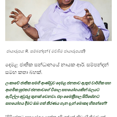
ජායාරූපය: R. සම්බන්දන් ( මව්බිම ජායාරූපයකි)
දෙමළ ජාතික සන්ධානයේ නායක ආර්. සම්පන්දන්
සමඟ කතා බහක්.
ලංකාවේ ජාතික සමගි ආණ්ඩුව දෙමළ ජනතාව ඇතුළු වාර්ගික සහ
ආගමික සුළුතර ජනතාවගේ විශාල සහයෝගයකින් බලයට
ඇවිල්ලා අවුරුදු තුනක් වෙනවා. එදා මෛත‍්‍රීපාල සිරිසේනට
සහයෝගය දීමට ඔබ ගත් තීරණය ගැන දැන් මොකද හිතන්නේ?
”සිරිසේනට සහයෝගය දෙන්න අපි ගත්තේ නිවැරදි තීරණයක්