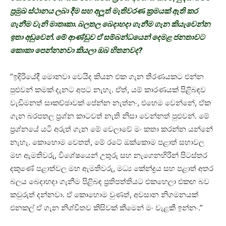
ප‍්‍රමුඛ ස්ථානය ලබා දීම සහ අලූත් මැතිවරණ ක‍්‍රමයක් ඇති කර
ගැනීම වැනි මාතෘකා. බලතල බෙදාහදා ගැනීම ගැන කියැවෙන්න
ඉතා අඩුවෙන්. මේ ආණ්ඩුව ඒ සම්බන්ධයෙන් දෙමළ ජනතාවට
කොකා පෙන්නනවා කියලා ඔබ හිතනවද?
”ඉදිරියේදී මොනවා වෙයිද කියන එක ගැන තීරණයකට එන්න
පුළුවන් කමක් දැනට අපට නැහැ. ඒත්, යම් කාරණයක් පිළිබඳව
වැඩිමනත් සාකච්ඡාවක් පේන්න නැත්නං, එහෙම වෙන්නේ, ඒක
ගැන බරපතල ප‍්‍රශ්න කාටවත් නැති නිසා වෙන්නත් පුළුවන්. මේ
ප‍්‍රශ්නයේ යටි අරුත් ගැන මේ වෙලාවේ මං කතා කරන්න යන්නේ
නැහැ. කොහොම වෙතත්, මේ රටේ ඔක්කොම පළාත් සභාවල
මහ ඇමතිවරු, විශේෂයෙන් උතුරු සහ නැගෙනහිරින් පිටස්තර
දකුණේ පළාත්වල මහ ඇමතිවරු, මධ්‍ය කේන්ද්‍රය සහ පළාත් අතර
බලය බෙදාහදා ගැනීම පිළිබඳ ප‍්‍රතිපත්තියට එකහෙලා එකඟ බව
කවුරුත් දන්නවා. ඒ කොහොම වුණත්, අවසාන නිගමනයක්
එනකල් ඒ ගැන නිශ්චිතව කිසිවක් කීමෙන් මං වැළකී ඉන්නං.”