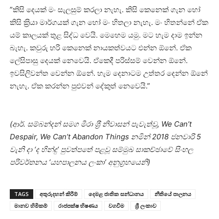
”කිසි දෙයක් මං සැලසුම් කරලා නැහැ. කිසි කෙනෙක් ගැන හෝ
කිසි ක‍්‍රියා මාර්ගයක් ගැන හෝ මං හිතලා නැහැ. මං හිතන්නේ ඒක
යම් කාලයක් තුළ සිද්ධ වෙයි. මෙහෙම යමු. මට හැම දාම ඉන්න
බැහැ. කවුරු හරි කෙනෙක් නායකත්වයට එන්න ඕනේ. ඒක
ලේසිපාසු දෙයක් නෙවෙයි. ඒකෙදී පරිස්සම් වෙන්න ඕනේ.
ඉවසිලිවන්ත වෙන්න ඕනේ. හැම දෙනාටම උත්තර දෙන්න ඕනේ
නැහැ. ඒක කරන්න පුළුවන් දේකුත් නෙවෙයි.”
(ආර්. සම්බන්දන් සමග මීරා ශ‍්‍රී නිවාසන් පැවැත්වූ, We Can’t
Despair, We Can’t Abandon Things නමින් 2018 ජනවාරි 5
වැනි දා ‘ද හින්දු’ පුවත්පතේ පළවූ සම්මුඛ සාකච්ඡාවේ සිංහල
පරිවර්තනය ‘යහපාලනය ලංකා’ අනුග‍්‍රහයෙනි)
TAGS
අතුරුදහන් කිරීම්
දෙමළ ජාතික සන්ධානය
නීතියේ පාලනය
මානව හිමිකම්
රාජපක්ෂ භිෂණය
වගවීම
ශ්‍රී ලංකාව