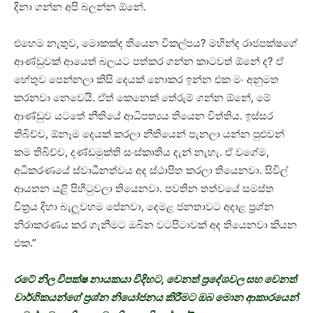
දිනා ගන්න අපි බලන්න ඕනේ.
එහෙම නැතුව, මොකක්ද තියෙන විකල්පය? මහින්ද රාජපක්ෂගේ
ආණ්ඩුවක් ආයෙත් බලයට පත්කර ගන්න කාටවත් ඕනේ ද? ඒ
හේතුව පෙන්නලා කිසි දෙයක් නොකර ඉන්න එක මං අනුමත
කරනවා නෙවෙයි. ඒත් කෙනෙක් තේරුම් ගන්න ඕනේ, මේ
ආණ්ඩුව යටතේ නීතියේ ආධිපත්‍යය තියෙන විත්තිය. ඉස්සර
තිබිච්ච, ඕනෑම දෙයක් කරලා නීතියෙන් පැනලා යන්න පුළුවන්
කම තිබිච්ච, දණ්ඩමුක්ති සංස්කෘතිය දැන් නැහැ. ඒ වගේම,
අධිකරණයේ ස්වාධීනත්වය අද ස්ථාපිත කරලා තියෙනවා. සිවිල්
ආයතන යළි පිහිටුවලා තියෙනවා. පවතින තත්වයේ සමස්ත
චිත‍්‍රය දිහා බැලූවහම පේනවා, දෙමළ ජනතාවට අදාළ ප‍්‍රශ්න
නිරාකරණය කර ගැනීමට ඔබින වටපිටාවක් අද තියෙනවා කියන
එක.”
රටේ නිල විපක්ෂ නායකයා විදිහට, වෙනත් ප‍්‍රදේශවල සහ වෙනත්
වාර්ගිකයන්ගේ ප‍්‍රශ්න නියෝජනය කිරීමට ඔබ මොන ආකාරයෙන්