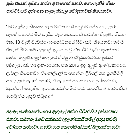
ප‍්‍රමාණයක්, අවශ්‍ය කරන අණපනත් පනවා නොගැනීම නිසා
පාවිච්චියට අරගෙන නැහැ කියලා චෝදනාවක් තියෙනවා.
”මට ලැබිලා තියෙන හැම වාර්තාවක් අනුවම පේනවා උතුරු
පළාත් සභාවට මීට වැඩිය වැඩ කොටසක් කරන්න තිබුණා කියන
එක. 13 වැනි ව්‍යවස්ථා සංශෝධනයේ සීමා කම් තියෙනවා තමයි.
ඒත්, ඒ සීමා කම් ඇතුළේ ඉඳගෙන වුණත් මීට වැඩි දෙයක් කර
ගන්න තිබුණා. මුල් කාලයේ හිටපු ආණ්ඩුකාරවරයා දුෂ්කර
පුද්ගලයෙක්. හමුදාකාරයෙක්. ඒත් 2015 ඉඳං අලූත් ආණ්ඩුකාරවරු
ලැබිලා තියෙනවා. ඒගොල්ලෝ සෑහෙන්න ලිබරල් සහ ප‍්‍රගතිශීලී
අය. උතුරු පළාත් සභාව, ඒ පළාතේ ජනතාවගේ ප‍්‍රශ්නවලට,
ඔවුන්ගේ දෛනික අවශ්‍යතාවන්ට මීට වඩා සාධනීය ආකාරයකින්
යොමු විය යුතුව තිබුණා.”
දෙමළ ජාතික සන්ධානය ඇතුළේ ප‍්‍රශ්න විටින් විට ඉස්මත්තට
එනවා. සමහරු ඔබේ පක්ෂයට (ඉලන්කෙයි තමිල් අරසු කච්චි)
චෝදනා කරනවා, සන්ධානය කෙරෙහි අධිකාරී බලයක් පානවා