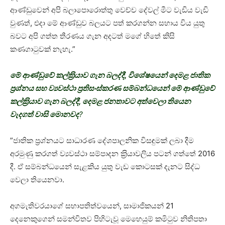
ආණ්ඩුවෙන් අපි බලාපොරොත්තු වෙච්ච දේවල් මීට වැඩිය වැඩි
වුණත්, එදා මේ ආණ්ඩුව බලයට පත් කරගන්න සහාය විය යුතු
බවට අපි ගත්ත තීරණය ගැන අදටත් මගේ හිතේ කිසි
කණගාටුවක් නැහැ.”
මේ ආණ්ඩුවේ කල්ක‍්‍රියාව ගැන බලද්දී, විශේෂයෙන් දෙමළ ජාතික
ප‍්‍රශ්නය සහ ව්‍යවස්ථා ප‍්‍රතිසංස්කරණ සම්බන්ධයෙන් මේ ආණ්ඩුවේ
කල්ක‍්‍රියාව ගැන බලද්දී, දෙමළ ජනතාවට අත්වෙලා තියෙන
වැදගත් වාසි මොනවද
?
”ජාතික ප‍්‍රශ්නයට සාධාරණ දේශපාලනික විසඳුමක් ලබා දීම
අරමුණු කරගත් ව්‍යවස්ථා සම්පාදන ක‍්‍රියාවලිය පටන් ගත්තේ 2016
දී. ඒ සම්බන්ධයෙන් සැළකිය යුතු වැඩ කොටසක් දැනට සිද්ධ
වෙලා තියෙනවා.
අගමැතිවරයාගේ සභාපතිත්වයෙන්, සාමාජිකයන් 21
දෙනෙකුගෙන් සමන්විතව පිහිටැවූ මෙහෙයුම් කමිටුව නිතිපතා