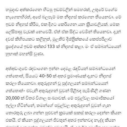
හමුදාව අත්කරගෙන හිටපු ඉඩම්වලින් සමහරක්, උතුරේ වගේම
නැගෙනහිරත්, අපේ බලපෑම් මත නිදහස් කරගෙන තියෙනවා. මේ
ඉඩම් නිදහස් කිරීම, එක දිගට කෙරීගෙන යන ක‍්‍රියාවලියක්. මේක
ලේසිපාසු වැඩක් නෙවෙයි. ඒත් ඒක සිද්ධ වෙමින් තියෙනවා. දැන්
දවස් කිහිපයකට කලිනුත්, මුලතිව් දිස්ත‍්‍රික්කයේ කෙප්පපිලාව්
ප‍්‍රදේශයේ ඉඩම් අක්කර 133 ක් නිදහස් කළා. මං ඒ සම්බන්ධයෙන්
හුඟාක් මහන්සි වුණා.
අත්අඩංගුවේ රඳවාගෙන ඉන්න දෙමළ රැඳවියන් සම්බන්ධයෙන්
ගත්තොත්, සියයට 40-50 ක් අතර ප‍්‍රමාණයක් දැනට නිදහස්
කරලා තියෙනවා. අතුරුදහන් වූ පුද්ගලයන් සම්බන්ධයෙන්
ගත්තොත්- එවැනි අතුරුදහන් වූවන් පිළිබඳ පැමිණිලි ගණන
20,000 ක් විතර විශාල සංඛ්‍යාවක්. මේ පවුල්වල සාමාජිකයෝ
ඉල්ලා හිටින්නේ, තමන්ගේ පවුල්වල අතුරුදහන් වූවන් ගැන
තොරතුරු ලබා ගන්න පුළුවන් ක‍්‍රමයක් සකස් කරලා දෙන්න කියන
එකයි. ඒ කියන පුද්ගලයන් ජීවතුන් අතර ඉන්නවද නැද්ද කියන