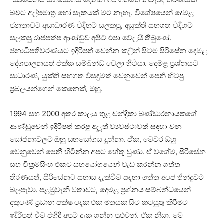
බවට අල්පමාත‍්‍ර හෝ සැකයක් මට නැහැ. විශේෂයෙන් දෙමළ
ජනතාවට අසාධාරණ විදිහට සලකපු, අයුක්ති සහගත විදිහට
සලකපු රාජපක්ෂ ආණ්ඩුව අපිට එපා වෙලයි තිිබුණේ.
ජනාධිපතිවරණයට ඉදිරිපත් වෙන්න කලින් සිටම සිරිසේන දෙමළ
දේශපාලනයත් එක්ක සම්බන්ධ වෙලා හිටියා. දෙමළ ප‍්‍රශ්නයට
සාධාරණ, යුක්ති සහගත විසඳුමක් වෙනුවෙන් පෙනී හිටපු
ප‍්‍රබලයන්ගෙන් කෙනෙක්, ඔහු.
1994 සහ 2000 අතර කාලය තුළ චන්ද්‍රිකා බණ්ඩාරනායකගේ
ආණ්ඩුවෙන් ඉදිරිපත් කරපු අලූත් ව්‍යවස්ථාවක් සඳහා වන
යෝජනාවලට ඔහු සහයෝගය දුන්නා. ඒක, මෙවර ඔහු
වෙනුවෙන් පෙනී හිටින්න අපට හේතු වුණා. ඒ වගේම, සිරිසේන
සහ වික‍්‍රමසිංහ එකට සහයෝගයෙන් වැඩ කරන්න ගත්ත
තීරණයත්, සිරිසේනට සහාය දැක්වීම සඳහා ගත්ත අපේ තීන්දුවට
බලපෑවා. පළමුවැනි වතාවට, දෙමළ ප‍්‍රශ්නය සම්බන්ධයෙන්
දකුණේ ප‍්‍රධාන පක්ෂ දෙක එක මතයක සිට කටයුතු කිරීමට
ඉදිරිපත් වීම එහිදී අපට දැක ගන්න පුළුවන්. ඒක නිසා, මේ