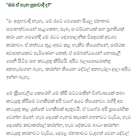
”ඔබ ඒ ගැන සුභවාදී ද?”
”මං අශුභවාදී නැහැ. මේ රටේ වෙසෙන සියලූ ජනතාව
සමානත්වයෙන් සැළකෙන, සැබෑ සංවර්ධනයක් සහ ප‍්‍රගතියක්
කරා යන ගමනේදී මේ රටට දේශපාලනික විසඳුමක් අවශ්‍ය
කරනවා. ඒ තත්වය තුළ අපට කළ හැකිව තියෙන්නේ, සාර්ථක
අවසානයකට පැමිණෙන තෙක්, ඒ සම්බන්ධයෙන් නොසැලී
පෙනී සිටීම සහ කටයුතු කිරීමයි. අපිට බලාපොරොත්තු
අතහැරගෙන බැහැ. කරන්න තියෙන දේවල් අතහැරලා දාලා අපිට
ඉන්න බැහැ.
මේ ක‍්‍රියාවලිය කෙරෙහි යම් කිසි මට්ටමකින් විශ්වාසයක් තබා
කටයුතු කිරීමේ වගකීමක් අපි වගේ අයට තියෙනවා. එහිදී අප
කටයුතු කළ යුත්තේ වගකීමක් ඇතුවයි. ඒ වගේම අපි ප‍්‍රායෝගික
වෙන්න ඕනේ. හැම දෙයක් ගැනම කෑකෝ ගහනවට වැඩිය, හැම
දෙයක්ම කඩාකප්පල් කරන්න, හැම දේකටම බාධා කරන්න
කටයුතු කරනවට වැඩිය, දෙමළ ජනතාවට වැදගත් වෙන දේවල්