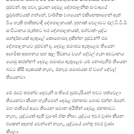
පුළුවන්. අද පවා, ප‍්‍රධාන දෙමළ දේශපාලනික සංවාදයේ
ප‍්‍රමුඛත්වයක් ගන්නේ, වාර්ගික වශයෙන් එකිනෙකාගෙන් ඈත්
විය හැකි ජාතිකවාදී දේශපාලනයක්. හුඟාක් වෙලාවට එල්.ටී.ටී.ඊ.
සංවිධානය පැත්තට බර දේශපාලනයක්, පශ්චාත්-යුද්ධ
සන්දර්භයක් ඇතුළේ කොහොමද දකින්න පුළුවන්? එම
දේශපාලනයට පුළුවන් ද, දෙමළ සමාජය ඇතුළෙම තියෙන
ආගමික අසහනය සහ කුල පීඩනය වගේ දේවල් ගැන අවධානය
යොමු කරන්න? දෙමළ සමාජය ඇතුළෙම යම් නොපෑහීම් තියෙන
බවට කිසි සැකයක් නැහැ. ඕනෑම සමාජයක ඒ වගේ දේවල්
තියෙනවා.
මේ රටේ තමන්ව දෙවැනි පංතියේ පුරවැසියන් බවට පත්වෙලා
තියෙනවා කියන හැඟීමෙන් දෙමළ ජනතාව ගොඩ එන්න ඕනේ.
මහ ජාතියේ අයට තියෙන සමාන අයිතීන් දෙමළ ජනතාවට
නැහැ. යුද්ධයක් ඇති වුණේ ඒක නිසා. යුද්ධය ඉවර වුණා කියන
එකෙන් අදහස් වෙන්නේ නැහැ, යුද්ධයේ හේතු ඉවර වුණා
කියලා.