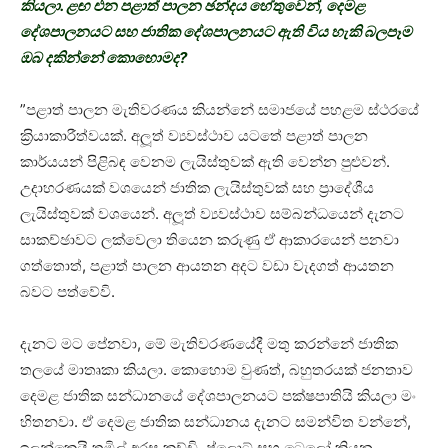
කියලා. ළඟ එන පළාත් පාලන ඡන්දය හේතුවෙන්, දෙමළ
දේශපාලනයට සහ ජාතික දේශපාලනයට ඇති විය හැකි බලපෑම
ඔබ දකින්නේ කොහොමද?
”පළාත් පාලන මැතිවරණය කියන්නේ සමාජයේ පහළම ස්ථරයේ
ක‍්‍රියාකාරීත්වයක්. අලූත් ව්‍යවස්ථාව යටතේ පළාත් පාලන
කාර්යයන් පිළිබඳ වෙනම ලැයිස්තුවක් ඇති වෙන්න පුළුවන්.
උදාහරණයක් වශයෙන් ජාතික ලැයිස්තුවක් සහ ප‍්‍රාදේශීය
ලැයිස්තුවක් වශයෙන්. අලූත් ව්‍යවස්ථාව සම්බන්ධයෙන් දැනට
සාකච්ඡාවට ලක්වෙලා තියෙන කරුණු ඒ ආකාරයෙන් පනවා
ගත්තොත්, පළාත් පාලන ආයතන අදට වඩා වැදගත් ආයතන
බවට පත්වේවි.
දැනට මට පේනවා, මේ මැතිවරණයේදී මතු කරන්නේ ජාතික
තලයේ මාතෘකා කියලා. කොහොම වුණත්, බහුතරයක් ජනතාව
දෙමළ ජාතික සන්ධානයේ දේශපාලනයට පක්ෂපාතියි කියලා මං
හිතනවා. ඒ දෙමළ ජාතික සන්ධානය දැනට සමන්විත වන්නේ,
ඉලන්කෙයි තමිල් අරසු කච්චි, ප්ලොට් සහ ටෙලෝ කියන