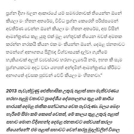
ප‍්‍රශ්න දිහා බලන ආකාරයේ යම් සමබරතාවක් තියෙන්න ඕනේ
කියලා මං හිතන අතරේම, විවිධ ප‍්‍රශ්න කෙරෙහි පරිස්සමෙන්
අවතීර්ණ වෙන්න ඕනේ කියලා මං හිතන අතරේම, අප විසින්
ආමන්ත‍්‍රණය කළ යුතු එක් මූල හේතුවක් තියෙන බවත් අමතක
කරන්න නරකයි කියන එක මං කියන්න ඕනේ. දෙමළ ජනතාවට
තමන්ගේ අනාගතය පිළිබඳ විශ්වාසයක් දල්වා ගැනීමේ
හැකියාවක් අලූත් ව්‍යවස්ථාව හරහා ලැබෙයි නම්, ඉහත කී සෑම
ප‍්‍රශ්නයකටම අදට වඩා යහපත් අන්දමින් ආමන්ත‍්‍රණය කිරීමට
අනාගතේ දවසක පුළුවන් වේවි කියලා මං හිතනවා.”
2013 පැවැත්වුණු ඓතිහාසික උතුරු පළාත් සභා මැතිවරණය
හරහා පළමු වතාවට ප‍්‍රාදේශීය දේශපාලනය තුළ යම් කාර්ය
භාරයක් දෙමළ ජාතික සන්ධානය වෙත පැවරුණා. බලය බෙදා
හැරීමේ සීමා කම් කෙසේ වෙතත්, මේ කාලය තුළ උතුරු පළාත්
සභාව මොන විදිහෙන්ද දෙමළ ජනතාවට සේවයක් කරලා
තියෙන්නේ? එම පළාත් සභාවට වෙන් කරපු මුදල්වලින් විශාල