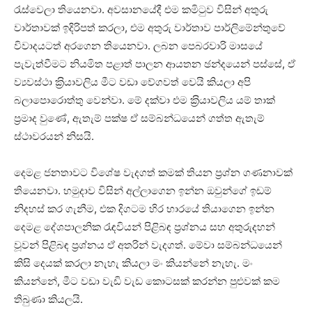
රැස්වෙලා තියෙනවා. අවසානයේදී එම කමිටුව විසින් අතුරු
වාර්තාවක් ඉදිරිපත් කරලා, එම අතුරු වාර්තාව පාර්ලිමේන්තුවේ
විවාදයටත් අරගෙන තියෙනවා. ලබන පෙබරවාරි මාසයේ
පැවැත්වීමට නියමිත පළාත් පාලන ආයතන ඡන්දයෙන් පස්සේ, ඒ
ව්‍යවස්ථා ක‍්‍රියාවලිය මීට වඩා වේගවත් වෙයි කියලා අපි
බලාපොරොත්තු වෙන්වා. මේ දක්වා එම ක‍්‍රියාවලිය යම් තාක්
ප‍්‍රමාද වුණේ, ඇතැම් පක්ෂ ඒ සම්බන්ධයෙන් ගත්ත ඇතැම්
ස්ථාවරයන් නිසයි.
දෙමළ ජනතාවට විශේෂ වැදගත් කමක් තියන ප‍්‍රශ්න ගණනාවක්
තියෙනවා. හමුදාව විසින් අල්ලාගෙන ඉන්න ඔවුන්ගේ ඉඩම්
නිදහස් කර ගැනීම, එක දිගටම හිර භාරයේ තියාගෙන ඉන්න
දෙමළ දේශපාලනික රැඳවියන් පිළිබඳ ප‍්‍රශ්නය සහ අතුරුදහන්
වූවන් පිළිබඳ ප‍්‍රශ්නය ඒ අතරින් වැදගත්. මේවා සම්බන්ධයෙන්
කිසි දෙයක් කරලා නැහැ කියලා මං කියන්නේ නැහැ. මං
කියන්නේ, මීට වඩා වැඩි වැඩ කොටසක් කරන්න පුළුවක් කම
තිබුණා කියලයි.