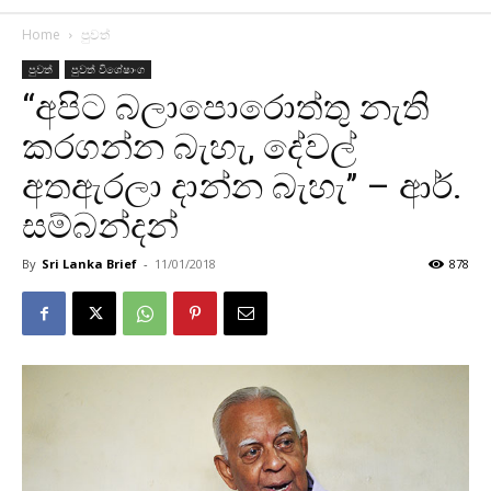
Home
පුවත්
පුවත්
පුවත් විශේෂාංග
‘‘අපිට බලාපොරොත්තු නැති
කරගන්න බැහැ, දේවල්
අතඇරලා දාන්න බැහැ’’ – ආර්.
සම්බන්දන්
By
Sri Lanka Brief
-
11/01/2018
878