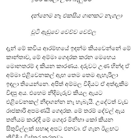
දන්නෙම නෑ එකසිය ගානකට නැගලා
චූටි ඇඬුවෙ වෙව්ව වෙව්ල
දැන් මේ කවිය ආරම්භයේ ඉඳන්ම කියවෙන්නේ මේ
කාන්තාව, මේ අම්මා ගෙදරක කරන මෙහෙය
මොනතරම් ද කියන කාරණය. දරුවට උණ හින්ද ඒ
අම්මා එළිවෙනකල් ඇඟ තෙම තෙම ඇහැරිලා
ඉඳලා තියෙන්නෙ. අපිත් අම්මල විදියට ඒ අත්දැකීම
විඳපු අය. එහෙම නිදිමැරුව කියල ඇයට
එළිවෙනකල් නිදාගන්න නෑ හැබැයි. උදේටත් වැඩ
රාජකාරි අපමණයි ගෙදරක. මේ තරම් දේවල් ඇය
තනියම කරද්දි මේ ගෙදර මිනිහා කෝ කියන
සිතුවිල්ලක් සහෘද අපට එනවා. ඒ ගැන ඊළඟට
කිවිඳිය විස්තර කරනවා.