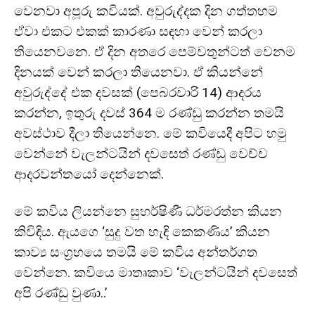
වෙනවා අපූරු කවියක්. අවුරුද්දක දින ගත්තහම
ඒවා එකට එකක් කාරණා සඳහා වෙන් කරලා
තියෙනවනෙ. ඒ දින අතරෙ පෙම්වතුන්ටත් වෙනම
දිනයක් වෙන් කරලා තියෙනවා. ඒ කියන්නේ
අවුරුද්දේ එක දවසක් (පෙබරවාරි 14) ආදරය
කරන්න, ඉතුරු දවස් 364 ම රණ්ඩු කරන්න තමයි
අවස්ථාව දීලා තියෙන්නෙ. මේ කවියෙදී අපිට හමු
වෙන්නේ වැලන්ටයින් දවසෙත් රණ්ඩු වෙච්ච
ආදරවන්තයෝ දෙන්නෙක්.
මේ කවිය ලියන්නෙ සුහර්ෂිණී ධර්මරත්න කියන
කිවිඳිය. ඇයගෙ ‘සුදු වත හැඳි කෙකණිය’ කියන
කාව්‍ය සංග්‍රහයෙ තමයි මේ කවිය අන්තර්ගත
වෙන්නෙ. කවියෙ මාතෘකාව ‘වැලන්ටයින් දවසෙත්
අපි රණ්ඩු වුණා..’