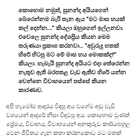
කොහොම නමුත්, සුනන්ද අයියගෙන්
බේරෙන්නම බැරි තැන ඇය “මට මාස හයක්
කල් දෙන්න….” කියලා ඔහුගෙන් ඉල්ලනවා.
එවෙලෙ සුනන්ද දේශප්‍රිය කියන මෙම
තරුණයා ප්‍රකාශ කරනවා… “අවුරුදු හතක්
හිරේ හිටපු මට මේ මාස හය මොකක්ද?”
කියලා. හැබැයි සුනන්ද අයියට එදා තේරෙන්න
නැතුව ඇති බරපතළ වැඩ ඇතිව හිරේ යන්න
වෙන්නෙ විවාහයෙන් පස්සේ කියන
කාරණාව.
අපි හැමෝම ආදරය විඳපු අය වගේම අඩු වැඩි
වශයෙන් ආදරේ නිසා විඳවපු අය. කොහොම වුණත්
ප්‍රේමය, විවාහය, විවාහයෙන් අනතුරුව කාර්යබහුල
වෙන ජීවිතය ගැන කතා කරනකොට මට මතක්