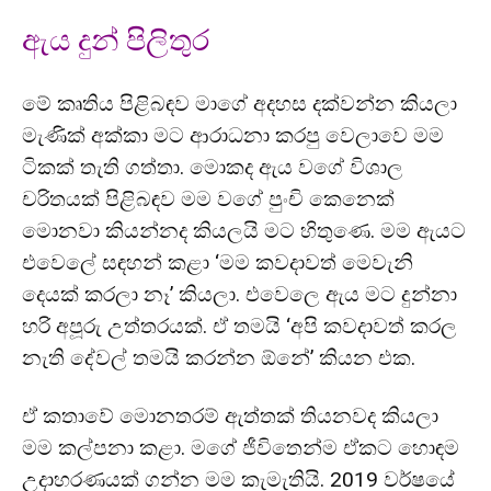
ඇය දුන් පිලිතුර
මේ කෘතිය පිළිබඳව මාගේ අදහස දක්වන්න කියලා
මැණික් අක්කා මට ආරාධනා කරපු වෙලාවෙ මම
ටිකක් තැති ගත්තා. මොකද ඇය වගේ විශාල
චරිතයක් පිළිබඳව මම වගේ පුංචි කෙනෙක්
මොනවා කියන්නද කියලයි මට හිතුණෙ. මම ඇයට
එවෙලේ සඳහන් කළා ‘මම කවදාවත් මෙවැනි
දෙයක් කරලා නෑ’ කියලා. එවෙලෙ ඇය මට දුන්නා
හරි අපූරු උත්තරයක්. ඒ තමයි ‘අපි කවදාවත් කරල
නැති දේවල් තමයි කරන්න ඕනේ’ කියන එක.
ඒ කතාවේ මොනතරම් ඇත්තක් තියනවද කියලා
මම කල්පනා කළා. මගේ ජීවිතෙන්ම ඒකට හොඳම
උදාහරණයක් ගන්න මම කැමැතියි. 2019 වර්ෂයේ