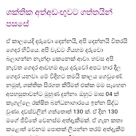
ශක්තික අත්අඩංඟුවට ගත්තයින්
පසසේ
ඒ කාලයෙදි දරුවො දෙන්නයි, අපි දෙන්නයි විතරයි
ගෙදර හිටියෙ. අපි වැඩට ගියහම දරුවො
බලාගන්න නැන්දා කෙනෙක් ආවා. හවස අපි
නැවත ගෙදර ආවහම ඇය දරුවෝ අපට භාර දීල
ගෙදර යනවා. මේ විදිහට තමයි කාලය ගෙවුණේ.
නමුත්, ශක්තික සිරගත කිරීමත් එක්ක මම සෑහෙන
අපහසුතාවන්ට මුහුණ දුන්නා. ඔහුට මාස 04 ක්
කෑගල්ලෙ රක්ෂිත බන්ධනාගාරයෙ ඉන්න සිද්ධ
වුණා. දවස්වලින් ගත්තොත් 130 ක්. ඒ දින 130
මගේ ජීවිතේ වෙනස්ම අත්දැකීමක්. ඒ ගැන කතා
කළොත් වෙනම පොතක් ලියන්න තරම් අත්දැකීම්