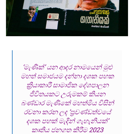
‘මැණික්’ යන ආදර නාමයෙන් මුළු
මහත් සමාජයම දන්නා දශක පහක
ක්‍රියාකාරී සාමාජික දේශපාලන
ජීවිතයකට උරුමකම් කියන
බණ්ඩාර මැණිකේ මහත්මිය විසින්
රචනා කරන ලද ‘ප්‍රචණ්ඩත්වයේ
දශක පහක් මැදින් ගැහැනියක්’
කෘතිය ජනගත කිරීම 2023