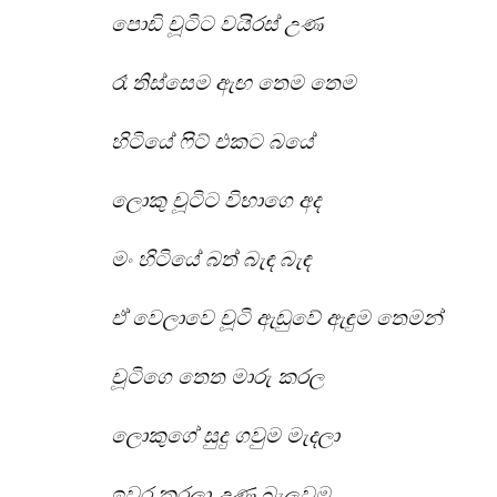
පොඩි චූටිට වයිරස් උණ
රෑ තිස්සෙම ඇඟ තෙම තෙම
හිටියේ ෆිට් එකට බයේ
ලොකු චූටිට විභාගෙ අද
මං හිටියේ බත් බැඳ බැඳ
ඒ වෙලාවෙ චූටි ඇඬුවේ ඇඳුම තෙමන්
චූටිගෙ තෙත මාරු කරල
ලොකුගේ සුදු ගවුම මැදලා
ඉවර කරලා උණ බැලුවම