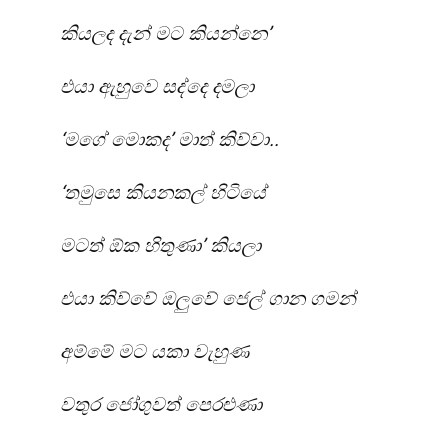
කියලද දැන් මට කියන්නෙ’
එයා ඇහුවෙ සද්දෙ දමලා
‘මගේ මොකද’ මාත් කිව්වා..
‘තමුසෙ කියනකල් හිටියේ
මටත් ඕක හිතුණා’ කියලා
එයා කිව්වේ ඔලුවේ ජෙල් ගාන ගමන්
අම්මේ මට යකා වැහුණ
වතුර ජෝගුවත් පෙරළුණා