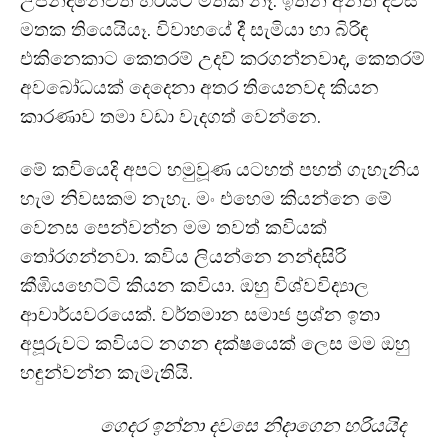
උපන්දිනේවත් හරියට මතක නෑ. ඉතින් අනිත් දවස්
මතක තියෙයියෑ. විවාහයේ දී සැමියා හා බිරිඳ
එකිනෙකාට කෙතරම් උදව් කරගන්නවාද, කෙතරම්
අවබෝධයක් දෙදෙනා අතර තියෙනවද කියන
කාරණාව තමා වඩා වැදගත් වෙන්නෙ.
මේ කවියෙදි අපට හමුවූණ යටහත් පහත් ගැහැනිය
හැම නිවසකම නැහැ. මං එහෙම කියන්නෙ මේ
වෙනස පෙන්වන්න මම තවත් කවියක්
තෝරගන්නවා. කවිය ලියන්නෙ නන්දසිරි
කීඹියහෙට්ටි කියන කවියා. ඔහු විශ්වවිද්‍යාල
ආචාර්යවරයෙක්. වර්තමාන සමාජ ප්‍රශ්න ඉතා
අපූරුවට කවියට නගන දක්ෂයෙක් ලෙස මම ඔහු
හඳුන්වන්න කැමැතියි.
ගෙදර ඉන්නා දවසෙ නිදාගෙන හරියයිද