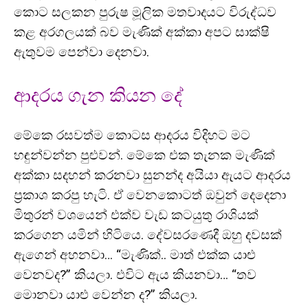
කොට සලකන පුරුෂ මූලික මතවාදයට විරුද්ධව
කළ අරගලයක් බව මැණික් අක්කා අපට සාක්ෂි
ඇතුවම පෙන්වා දෙනවා.
ආදරය ගැන කියන දේ
මේකෙ රසවත්ම කොටස ආදරය විදිහට මට
හඳුන්වන්න පුළුවන්. මේකෙ එක තැනක මැණික්
අක්කා සදහන් කරනවා සුනන්ද අයියා ඇයට ආදරය
ප්‍රකාශ කරපු හැටි. ඒ වෙනකොටත් ඔවුන් දෙදෙනා
මිතුරන් වශයෙන් එක්ව වැඩ කටයුතු රාශියක්
කරගෙන යමින් හිටියෙ. දේවසරණෙදී ඔහු දවසක්
ඇගෙන් අහනවා… “මැණික්.. මාත් එක්ක යාළු
වෙනවද?” කියලා. එවිට ඇය කියනවා… “තව
මොනවා යාළු වෙන්න ද?” කියලා.