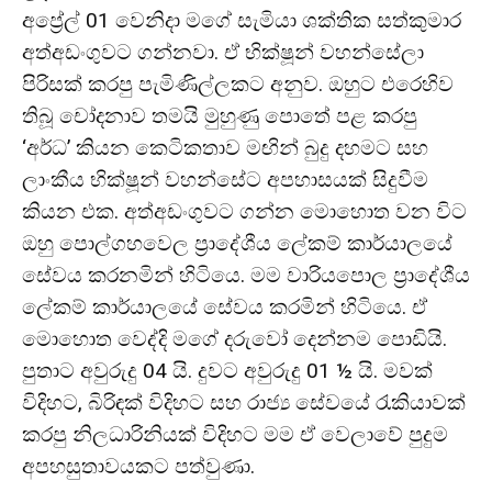
අප්‍රේල් 01 වෙනිදා මගේ සැමියා ශක්තික සත්කුමාර
අත්අඩංගුවට ගන්නවා. ඒ භික්ෂූන් වහන්සේලා
පිරිසක් කරපු පැමිණිල්ලකට අනුව. ඔහුට එරෙහිව
තිබූ චෝදනාව තමයි මුහුණු පොතේ පළ කරපු
‘අර්ධ’ කියන කෙටිකතාව මඟින් බුදු දහමට සහ
ලාංකීය භික්ෂූන් වහන්සේට අපහාසයක් සිදුවීම
කියන එක. අත්අඩංගුවට ගන්න මොහොත වන විට
ඔහු පොල්ගහවෙල ප්‍රාදේශීය ලේකම් කාර්යාලයේ
සේවය කරනමින් හිටියෙ. මම වාරියපොල ප්‍රාදේශීය
ලේකම් කාර්යාලයේ සේවය කරමින් හිටියෙ. ඒ
මොහොත වෙද්දි මගේ දරුවෝ දෙන්නම පොඩියි.
පුතාට අවුරුදු 04 යි. දුවට අවුරුදු 01 ½ යි. මවක්
විදිහට, බිරිඳක් විදිහට සහ රාජ්‍ය සේවයේ රැකියාවක්
කරපු නිලධාරිනියක් විදිහට මම ඒ වෙලාවේ පුදුම
අපහසුතාවයකට පත්වුණා.