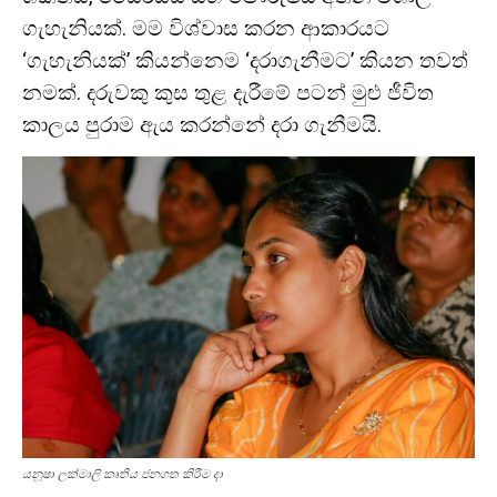
ගැහැනියක්. මම විශ්වාස කරන ආකාරයට
‘ගැහැනියක්’ කියන්නෙම ‘දරාගැනීමට’ කියන තවත්
නමක්. දරුවකු කුස තුළ දැරීමේ පටන් මුළු ජීවිත
කාලය පුරාම ඇය කරන්නේ දරා ගැනීමයි.
යනූෂා ලක්මාලි කෘතිය ජනගත කිරීම දා