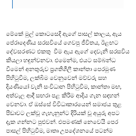
මේකේ මුල් කොටසෙදි ඇගේ පාසල් කාලය, ඇය
පේරාදෙණිය සරසවියේ ගෙවපු ජීවිතය, ඊළඟට
දේවසරණට එකතු වීම ඇය ඇගේ දෙවැනි සරසවිය
කියලා හඳුන්වනවා. එමෙන්ම, එයට සම්බන්ධ
වීමෙන් අනතුරුව ප්‍රගතිශීලී කාන්තා පෙරමුණ
පිහිටුවීම, ලක්බිම වෙනුවෙන් මව්වරු සහ
දියණියෝ වැනි සංවිධාන පිහිටුවීම, කාන්තා මඟ,
අත්වැල ආදී සඟරා පළ කිරීම ආදිය ගැන සඳහන්
වෙනවා. ඒ ඔස්සේ විවිධාකාරයෙන් සමාජය තුළ
පීඩාවට ලක්වූ ගැහැනුන්ට දිරියක් වූ අයුරු අපට
දැක ගන්නට පුළුවන්. එපමණක් නෙවෙයි පෙර
පාසල් පිහිටුවීම, මාතෘ උපදේශනයේ පටන්ම