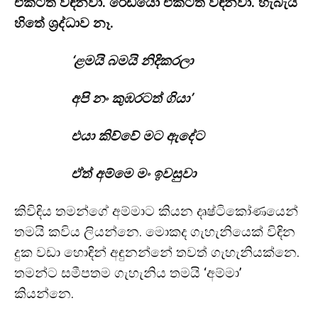
එකටත් වඳිනවා. රේඩියෝ එකටත් වඳිනවා. හැබැයි
හිතේ ශ්‍රද්ධාව නෑ.
‘ළමයි බමයි නිදිකරලා
අපි නං කුඹරටත් ගියා’
එයා කිව්වේ මට ඇදේට
ඒත් අම්මෙ මං ඉවසුවා
කිවිඳිය තමන්ගේ අම්මාට කියන දෘෂ්ටිකෝණයෙන්
තමයි කවිය ලියන්නෙ. මොකද ගැහැනියෙක් විඳින
දුක වඩා හොඳින් අඳුනන්නේ තවත් ගැහැනියක්නෙ.
තමන්ට සමීපතම ගැහැනිය තමයි ‘අම්මා’
කියන්නෙ.