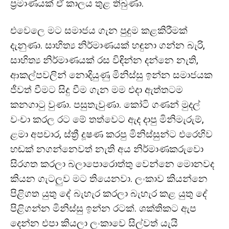
ප්‍රමාණයක් ඒ කාලය තුළ තිබුණා.
එවෙලෙ මට සමාජය ගැන පුදුම කළකිරීමක්
දැනුණා. සාහිත්‍ය නිර්මාණයක් හඳුනා ගන්න බැරි,
සාහිත්‍ය නිර්මාණයක් රස විඳින්න දන්නෙ නැති,
ආකල්පවලින් නොදියුණු මිනිස්සු ඉන්න සමාජයක
ජීවත් වීමට සිදු වීම ගැන මම එදා ඇත්තටම
කනගාටු වුණා. පසුතැවුණා. කෝටි ගණන් මුදල්
වංචා කරල රට මේ තත්වෙට ඇද දාපු මිනිමැරුම්,
ළමා අපචාර, ස්ත්‍රී දූෂණ කරපු මිනිස්සුන්ට එරෙහිව
හඬක් නගන්නෙවත් නැති අය නිර්මාණකරුවො
සිරගත කරලා බලාපොරොත්තු වෙන්නෙ මොනවද
කියන ගැටලුව මට තියෙනවා. ලංකාව කියන්නෙ
පිළිගත යුතු දේ බැහැර කරලා බැහැර කළ යුතු දේ
පිළිගන්න මිනිස්සු ඉන්න රටක්. ශක්තිකට ඇප
දෙන්න එපා කියලා ලංකාවෙ සිල්වත් යැයි