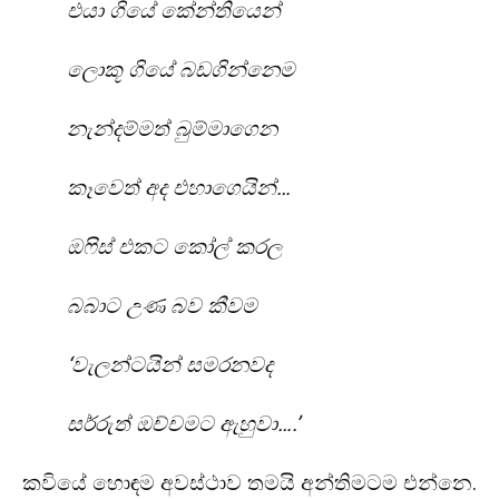
එයා ගියේ කේන්තියෙන්
ලොකූ ගියේ බඩගින්නෙම
නැන්දම්මත් බුම්මාගෙන
කෑවෙත් අද එහාගෙයින්…
ඔෆිස් එකට කෝල් කරල
බබාට උණ බව කීවම
‘වැලන්ටයින් සමරනවද
සර්රුත් ඔච්චමට ඇහුවා….’
කවියේ හොඳම අවස්ථාව තමයි අන්තිමටම එන්නෙ.