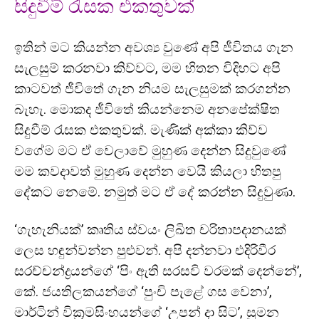
සිදුවීම් රැසක එකතුවක්
ඉතින් මට කියන්න අවශ්‍ය වුණේ අපි ජීවිතය ගැන
සැලසුම් කරනවා කිව්වට, මම හිතන විදිහට අපි
කාටවත් ජීවිතේ ගැන නියම සැලසුමක් කරගන්න
බැහැ. මොකද ජීවිතේ කියන්නෙම අනපේක්ෂිත
සිදුවීම් රැසක එකතුවක්. මැණික් අක්කා කිව්ව
වගේම මට ඒ වෙලාවේ මුහුණ දෙන්න සිදුවුණේ
මම කවදාවත් මුහුණ දෙන්න වෙයි කියලා හිතපු
දේකට නෙමේ. නමුත් මට ඒ දේ කරන්න සිදුවුණා.
‘ගැහැනියක්’ කෘතිය ස්වයං ලිඛිත චරිතාපදානයක්
ලෙස හඳුන්වන්න පුළුවන්. අපි දන්නවා එදිරිවීර
සරච්චන්ද්‍රයන්ගේ ‘පිං ඇති සරසවි වරමක් දෙන්නේ’,
කේ. ජයතිලකයන්ගේ ‘පුංචි පැළේ ගස වෙනා’,
මාර්ටින් වික්‍රමසිංහයන්ගේ ‘උපන් දා සිට’, සුමන