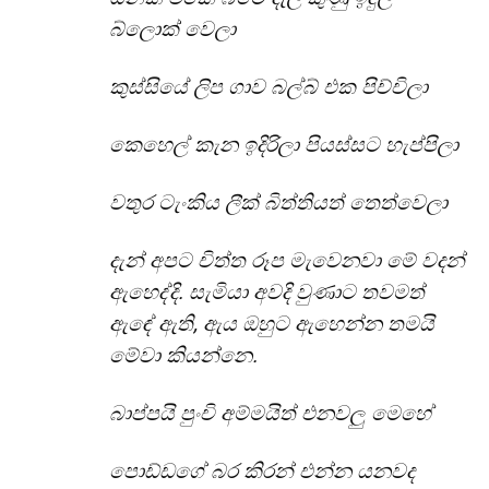
බ්ලොක් වෙලා
කුස්සියේ ලිප ගාව බල්බ් එක පිච්චිලා
කෙහෙල් කැන ඉදිරිලා පියස්සට හැප්පිලා
වතුර ටැංකිය ලීක් බිත්තියත් තෙත්වෙලා
දැන් අපට චිත්ත රූප මැවෙනවා මේ වදන්
ඇහෙද්දි. සැමියා අවදි වුණාට තවමත්
ඇඳේ ඇති, ඇය ඔහුට ඇහෙන්න තමයි
මේවා කියන්නෙ.
බාප්පයි පුංචි අම්මයිත් එනවලු මෙහේ
පොඩ්ඩගේ බර කිරන් එන්න යනවද