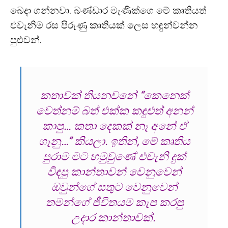
බෙදා ගන්නවා. බණ්ඩාර මැණික්ගෙ මේ කෘතියත්
එවැනිම රස පිරුණු කෘතියක් ලෙස හඳුන්වන්න
පුළුවන්.
කතාවක් තියනවනේ “කෙනෙක්
වෙත්නම් බත් එක්ක කඳුළුත් අනන්
කාපු… කතා දෙකක් නෑ අනේ ඒ
ගෑනු…” කියලා. ඉතින්, මේ කෘතිය
පුරාම මට හමුවුණේ එවැනි දුක්
විඳපු කාන්තාවන් වෙනුවෙන්
ඔවුන්ගේ සතුට වෙනුවෙන්
තමන්ගේ ජීවිතයම කැප කරපු
උදාර කාන්තාවක්.