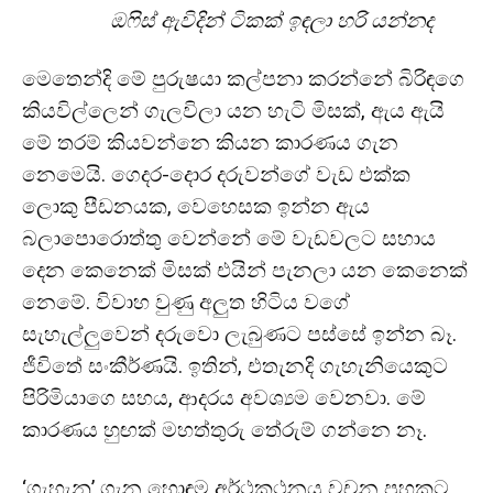
ඔෆිස් ඇවිදින් ටිකක් ඉඳලා හරි යන්නද
මෙතෙන්දි මේ පුරුෂයා කල්පනා කරන්නේ බිරිඳගෙ
කියවිල්ලෙන් ගැලවිලා යන හැටි මිසක්, ඇය ඇයි
මේ තරම් කියවන්නෙ කියන කාරණය ගැන
නෙමෙයි. ගෙදර-දොර දරුවන්ගේ වැඩ එක්ක
ලොකු පීඩනයක, වෙහෙසක ඉන්න ඇය
බලාපොරොත්තු වෙන්නේ මේ වැඩවලට සහාය
දෙන කෙනෙක් මිසක් එයින් පැනලා යන කෙනෙක්
නෙමේ. විවාහ වුණු අලුත හිටිය වගේ
සැහැල්ලුවෙන් දරුවො ලැබුණට පස්සේ ඉන්න බෑ.
ජීවිතේ සංකීර්ණයි. ඉතින්, එතැනදි ගැහැනියෙකුට
පිරිමියාගෙ සහය, ආදරය අවශ්‍යම වෙනවා. මේ
කාරණය හුඟක් මහත්තුරු තේරුම් ගන්නෙ නෑ.
‘ගැහැනු’ ගැන හොඳම අර්ථකථනය වචන පහකට