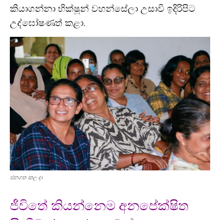
කියාගන්නා භික්ෂූන් වහන්සේලා උසාවි ඉදිරිපිට
උද්ඝෝෂණත් කළා.
ජනගත කල දා
ජීවිතේ කියන්නෙම අනපේක්ෂිත