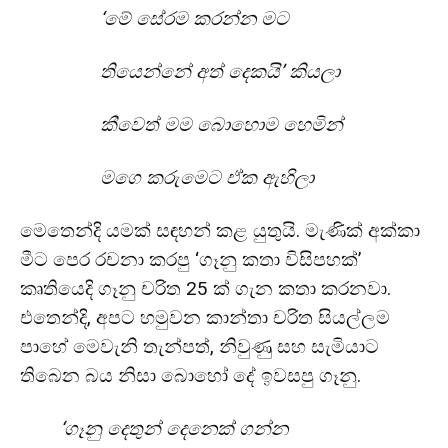
‘මේ සේරම කරන්න මට
තියෙන්නේ අත් දෙකයි’ කියලා
කීවෙත් මම බොහොම හෙමින්
මගෙ කරුමෙට ඒක ඇහිලා
මෙතෙන්දි යමක් සඳහන් කළ යුතුයි. මැණික් අක්කා
මීට පෙර රචනා කරපු ‘ගෑනු කතා විසිපහක්’
කෘතියෙදි ගෑනු චරිත 25 ක් ගැන කතා කරනවා.
එතෙන්දි, අපට හමුවන කාන්තා චරිත සියල්ලම
පාහේ මෙවැනි තැන්පත්, නිවුණු සහ සැමියාට
තිබෙන බය නිසා බොහෝ දේ ඉවසපු ගෑනු.
‘ගෑනු දෙතුන් දෙනෙක් ගන්න