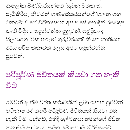
ආලෝක බණ්ඩාරයන්ගේ ‘සුමන මතක හා
පැටිකිරිය’, නිව්ටන් ගුණසේකරයන්ගේ ‘ගලන ගඟ
මනරම්’ වගේ චරිතාපදාන අප එසේ හොඳින් රසවිඳපු
කෘති විදියට හඳුන්වන්න පුලුවන්. සමුද්‍රිකා ද
සිල්වාගේ ‘එක තරුණ ගුරුවරියක්’ කියන කෘතියත්
අර්ධ චරිත කතාවක් ලෙස අපට හඳුන්වන්න
පුළුවන්.
පරිපූර්ණ ජීවිතයක් කියවා ගත හැකි
වීම
මෙවන් ආත්ම චරිත කථාවකින් ලබා ගන්න පුළුවන්
වටිනාම දේ තමයි පරිපූර්ණ ජීවිතයක් කියවා ගත
හැකි වීම. හේතුව, එහිදී ලේඛකයා තමන්ගේ ජීවිත
කතාවම පාඨකයා සමග බොහොම නිර්ව්‍යාජව