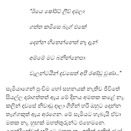
“ඊයෙ ෂෝර්ට් ලීව් දමලා
ගත්ත කමිසෙ බෑග් එකේ
දෙන්න හිතෙන්නෙත් නෑ දැන්
අම්මේ මට බනින්නෙපා
වැලන්ටයින් දවසෙත් අපි රණ්ඩු වුණා…”
සැමියාගෙන් පුංචිම හෝ සහනයක් නැතිව ජීවිතේ
සියල්ල දරාගත්තත් ඇය මේ දිනය අමතක කළේ නෑ.
කලින් දවසේ නිවාඩු දාලා ගිහින් හරි ඔහුට දෙන්න
තෑග්ගකුත් ඇය අරගෙන. මේ සැමියට හැබැයි ඒවා
මතක නෑ. හුඟක් මහත්තුරුන්ට එහෙමනෙ.