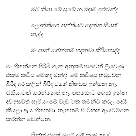
මට කියා මේ සුමේ හැමදාම පුළුවන්ද
ලොක්කිගේ පන්තියට දෙන්න සීයක්
නැද්ද
මං පාන් ගේන්නම් හදනවා කිරිහොද්ද
මං හිතන්නේ පිරිමි ගැන අනුකම්පාවෙන් ලියවුණු
එකම කවිය මේකද මන්දා. මේ කවියෙ හමුවෙන
බිරිඳ අර කලින් බිරිඳ වගේ නිහඬව ඉන්නෙ නෑ.
රැකියාවක් කරන්නෙත් නෑ. එතකොට ගෙදර ඉන්න
දවසෙවත් සැමියා මේ වැඩ ටික තමන්ට කරල දෙයි
කියලා ඇය හිතනවා. නැත්නම් ඒ ටිකත් ඇයටමනෙ
කරන්න වෙන්නෙ.
සින්ක් එකේ බටේ දැලි කුණු ඉඳුල්