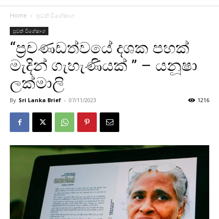
Home
පුවත් විශේෂාංග
පුවත් විශේෂාංග
“ප්‍රචණඩත්වයේ දශක පහක්
මැදින් ගැහැණියක් ” – යනූෂා
ලක්මාලි
By
Sri Lanka Brief
-
07/11/2023
1216