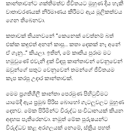
කාන්තාවන්ට ශක්තිමත්ව ජීවිතයට මුහුණ දිය හැකි
වාතාවරණයක් නිර්මාණය කිරීමට ඇය මූලිකත්වය
ගෙන තිබෙනවා.
කතාවක් තියනවනේ “කෙනෙක් වෙත්නම් බත්
එක්ක කඳුළුත් අනන් කාපු… කතා දෙකක් නෑ අනේ
ඒ ගෑනු…” කියලා. ඉතින්, මේ කෘතිය පුරාම මට
හමුවුණේ එවැනි දුක් විඳපු කාන්තාවන් වෙනුවෙන්
ඔවුන්ගේ සතුට වෙනුවෙන් තමන්ගේ ජීවිතයම
කැප කරපු උදාර කාන්තාවක්.
මෙම ප්‍රගතිශීලී කාන්තා පෙරමුණ පිහිටුවීමට
යාමේදී ඇය ප්‍රමුඛ පිරිස බොහෝ ගැටලුවලට මුහුණ
දෙනව. මේක පිරිමින්ට විරුද්ධ සංවිධානයක් කියන
අදහස පැතිරෙනවා. නමුත් මේක පුරුෂයන්ට
විරුද්ධව කළ අරගලයක් නෙමේ, ස්ත්‍රිය පහත්