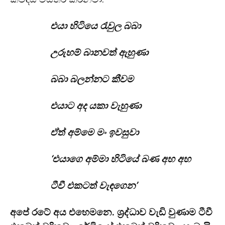
එයා හිටියෙ රැවුල බබා
උරුහම් බානවත් ඇහුණා
බබා බලන්නට කීවම
එයාට අද යකා වැහුණා
ඒත් අම්මෙ මං ඉවසුවා
‘එයාගෙ අම්මා හිටියේ බණ අහ අහ
ටීවී එකටත් වැඳගෙන’
අපේ රටේ අය එහෙමනෙ. ශ්‍රද්ධාව වැඩි වුණාම ටීවී