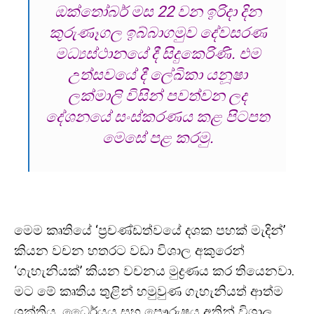
ඔක්තෝබර් මස 22 වන ඉරිදා දින
කුරුණෑගල ඉබ්බාගමුව දේවසරණ
මධ්‍යස්ථානයේ දී සිදුකෙරිණි. එම
උත්සවයේ දී ලේඛිකා යනූෂා
ලක්මාලි විසින් පවත්වන ලද
දේශනයේ සංස්කරණය කළ පිටපත
මෙසේ පළ කරමු.
මෙම කෘතියේ ‘ප්‍රචණ්ඩත්වයේ දශක පහක් මැදින්’
කියන වචන හතරට වඩා විශාල අකුරෙන්
‘ගැහැනියක්’ කියන වචනය මුද්‍රණය කර තියෙනවා.
මට මේ කෘතිය තුළින් හමුවුණ ගැහැනියත් ආත්ම
ශක්තිය, ධෛර්යය සහ පෞරුෂය අතින් විශාල