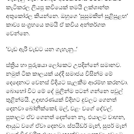
කැටිකරල ලියපු කවියෙක් තමයි ලක්ශාන්ත
අතුකෝරල කියන්නෙ. ඔහුගෙ ‘සුසුමකින් සුළිසුළඟ’
කාව්‍ය සංග්‍රහයෙ තමයි ඒ කවිය අන්තර්ගත
වෙන්නෙ.
‘වැඩ ඇරී වැඩට යන ගැහැනු…’
ස්ත්‍රිය හා පුරුෂයා ලෝකෙට උපදින්නේ සමානව.
නමුත් ටික කාලයක් යද්දි සමාජය විසින්ම මේ
දෙදෙනාට වෙනස් විදියට සැලකීම ආරම්භ කරනවා.
බොහෝ විට මේ දේ මුලින්ම පටන් ගන්නෙ පවුල්
තුළින්මයි. උදාහරණයක් විදිහට දුවලට ගෙනත්
දෙනවා බෝනික්කෝ, මල්, වළං වගේ දේවල්.
පුතාලට ඒව ගෙනත් දෙන්නෙ නෑ. එයාලට වාහන,
ආයුධ වගේ ඒවා දෙනවා. ස්පයිඩර් මෑන්, සුපර් මෑන්