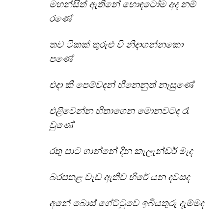
මහන්සිත් ඇතිනේ හොඳටෝම අද නම්
රණේ
තව ටිකක් තුරුළු වී නිදාගන්නකො
පණේ
එදා කී පෙම්වදන් හීනෙනුත් නෑසුණේ
එළිවෙන්න හිතාගෙන මොනවටද රෑ
වුණේ
රතු පාට ගාන්නේ දින කැලැන්ඩර් මැද
බරපතළ වැඩ ඇතිව හිරේ යන දවසද
අනේ බොස් ගේට්ටුවෙ ඉබියතුරු දැම්මද