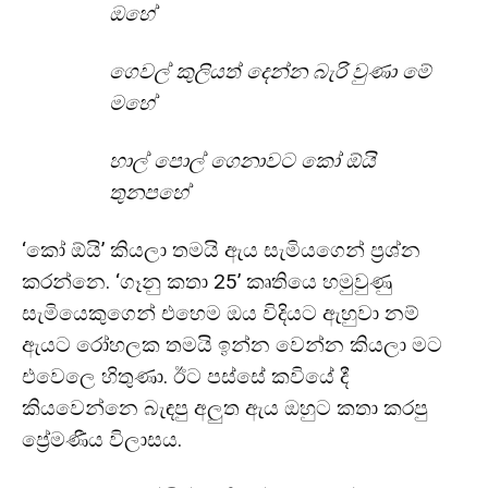
ඔහේ
ගෙවල් කුලියත් දෙන්න බැරි වුණා මේ
මහේ
හාල් පොල් ගෙනාවට කෝ ඕයි
තුනපහේ
‘කෝ ඕයි’ කියලා තමයි ඇය සැමියගෙන් ප්‍රශ්න
කරන්නෙ. ‘ගෑනු කතා 25’ කෘතියෙ හමුවුණු
සැමියෙකුගෙන් එහෙම ඔය විදියට ඇහුවා නම්
ඇයට රෝහලක තමයි ඉන්න වෙන්න කියලා මට
එවෙලෙ හිතුණා. ඊට පස්සේ කවියේ දී
කියවෙන්නෙ බැඳපු අලුත ඇය ඔහුට කතා කරපු
ප්‍රේමණීය විලාසය.