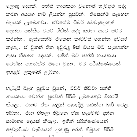
ලොකු දෙයක්
.
පන්ති නායකයා වුනොත් හැමදාම සද්ද
කරන අයගෙ නම් ලියන්න පුළුවන්
.
ඒකෙන්ම සෑහෙන
බලයක් ලැබෙනවා
.
ඒවගේම ටීචර් වේවැලෙකුත්
දෙනවා පන්තිය වටේ ගිහින් සද්ද කරන අයව මට්ටු
කරන්න
.
ඇත්තෙන්ම ඒකෙන් කාටවත් ගහන්න අවසර
නැහැ
.
ඒ වුනත් ඒක අවුරුදු
9
ක් වයස මට සෑහෙන්න
ආසා හිතෙන දෙයක්
.
ඉතින් මට පන්ති නායකයා
වෙන්න ‌ගොඩක්ම ඕනෙ වුනා
.
මට පරීක්ෂණයෙන්
ඉහළම ලකුණුත් ලැබුනා
.
හැබැයි ඊළග පුදුමය වුනේ
,
ටීචර් කිව්වා පන්ති
නායකයා වෙන්න පුළුවන් පිරිමි ළමයෙකුට විතරයි
කියලා
.
එයාට ඒක කලින් පැහැදිලි කරන්න බැරි වෙලා
තිබුනා
.
එයා හිතලා තිබුනෙ ඒක හැමෝම දන්න
සාමාන්‍ය දෙයක් කියලා
.
ඉතින් පරීක්ෂණයෙන්
දෙවැනියට වැඩියෙන් ලකුණු අරන් තිබුනෙ පිරිමි