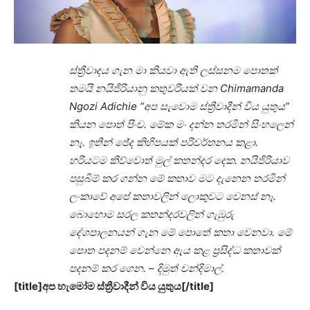
ස්ත්‍රීවාදය ගැන මා කියවා ඇති ලස්සනම පොතක්
තමයි නයිජීරියානු කතුවරියක් වන Chimamanda
Ngozi Adichie “අප සැවොම ස්ත්‍රීවාදීන් විය යුතුය”
කියන පොත් පිංච. මේක මං දන්න තරමින් සිංහලෙන්
නෑ. ඉතින් ඡේද කිහිපයක් පරිවර්තනය කළා.
හරියටම කිව්වොත් මුල් කතන්දර දෙක. නයිජීරියාව
පසුබිම් කර ගන්න මේ කතාව මට දැනෙන තරමින්
ලංකාවේ අපේ කතාවලින් ලොකුවට වෙනස් නෑ.
බොහොම සරල කතන්දරවලින් ගැඹුරු
දේශපාලනයන් ගැන මේ පොතේ කතා වෙනවා.
මේ
පොත පදනම් වෙන්නෙ ඇය කළ ප්‍රසිද්ධ කතාවක්
පදනම් කර ගෙන. – දිමුත් චන්දිමාල්.
[title]අප හැමෝම ස්ත්‍රීවාදීන් විය යුතුය[/title]