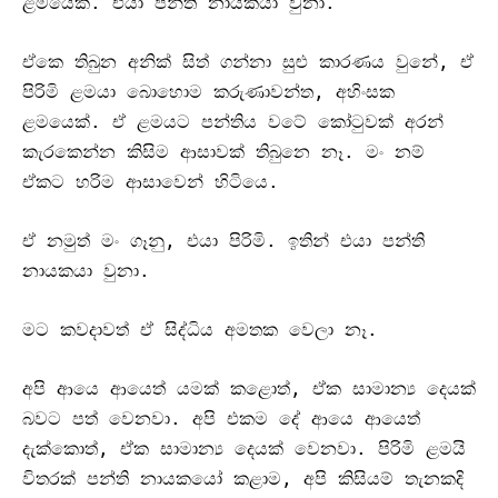
ළමයෙක්
.
එයා පන්ති නායකයා වුනා
.
ඒකෙ තිබුන අනික් සිත් ගන්නා සුළු කාරණය වුනේ
,
ඒ
පිරිමි ළමයා බොහොම කරුණාවන්ත
,
අහිංසක
ළමයෙක්
.
ඒ ළමයට පන්තිය වටේ කෝටුවක් අරන්
කැරකෙන්න කිසිම ආසාවක් තිබුනෙ නෑ
.
මං නම්
ඒකට හරිම ආසාවෙන් හිටියෙ
.
ඒ නමුත් මං ගෑනු
,
එයා පිරිමි
.
ඉතින් එයා පන්ති
නායකයා වුනා
.
මට කවදාවත් ඒ සිද්ධිය අමතක වෙලා නෑ
.
අපි ආයෙ ආයෙත් යමක් කළොත්
,
ඒක සාමාන්‍ය ‌දෙයක්
බවට පත් වෙනවා
.
අපි එකම දේ ආයෙ ආයෙත්
දැක්කොත්
,
ඒක සාමාන්‍ය දෙයක් වෙනවා
.
පිරිමි ළමයි
විතරක් පන්ති නායකයෝ කළාම
,
අපි කිසියම් තැනකදි