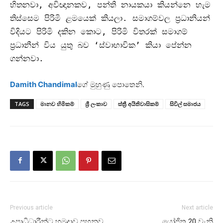
හිතනවා
,
අවිඥානකව
,
පන්ති නායකයා කියන්නෙ හැම
තිස්සෙම පිරිමි ළමයෙක් කියලා
.
සමාගම්වල ප්‍රධානියන්
විදියට පිරිමි දකින කොට
,
පිරිමි විතරක් සමාගම්
ප්‍රධානීන් විය යුතු බව ‘ස්වාභාවික’ කියා පේන්න
ගන්නවා
.
Damith Chandimal
ගේ මුහුණු පොතෙනි.
TAGS
මානව හිමිකම්
ශ්‍රී ලංකාව
ස්ත්‍රී අයිතිවාසිකම්
සිවිල් සමාජය
Previous article
Next article
උපාධිධාරීන්ට හමුදාව පුහුනුව
යෝජිත 20 වැනි