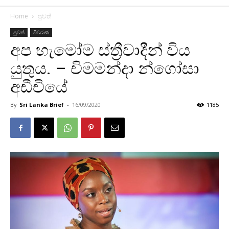
Home
පුවත්
පුවත්
විවරණ
අප හැමෝම ස්ත්‍රීවාදීන් විය
යුතුය. – චිමමන්දා න්ගෝසා
අඩීචියේ
By
Sri Lanka Brief
-
16/09/2020
1185