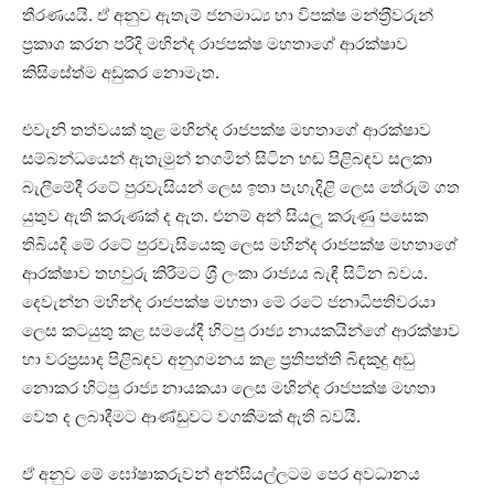
තීරණයයි. ඒ අනුව ඇතැම් ජනමාධ්‍ය හා විපක්ෂ මන්ත‍්‍රීවරුන්
ප‍්‍රකාශ කරන පරිදි මහින්ද රාජපක්ෂ මහතාගේ ආරක්ෂාව
කිසිසේත්ම අඩුකර නොමැත.
එවැනි තත්වයක් තුළ මහින්ද රාජපක්ෂ මහතාගේ ආරක්ෂාව
සම්බන්ධයෙන් ඇතැමුන් නගමින් සිටින හඬ පිළිබඳව සලකා
බැලීමේදී රටේ පුරවැසියන් ලෙස ඉතා පැහැදිළි ලෙස තේරුම් ගත
යුතුව ඇති කරුණක් ද ඇත. එනම් අන් සියලූ කරුණු පසෙක
තිබියදි මේ රටේ පුරවැසියෙකු ලෙස මහින්ද රාජපක්ෂ මහතාගේ
ආරක්ෂාව තහවුරු කිරීමට ශ‍්‍රී ලංකා රාජ්‍යය බැඳී සිටින බවය.
දෙවැන්න මහින්ද රාජපක්ෂ මහතා මේ රටේ ජනාධිපතිවරයා
ලෙස කටයුතු කළ සමයේදී හිටපු රාජ්‍ය නායකයින්ගේ ආරක්ෂාව
හා වරප‍්‍රසාද පිළිබඳව අනුගමනය කළ ප‍්‍රතිපත්ති බිඳකුදු අඩු
නොකර හිටපු රාජ්‍ය නායකයා ලෙස මහින්ද රාජපක්ෂ මහතා
වෙත ද ලබාදීමට ආණ්ඩුවට වගකීමක් ඇති බවයි.
ඒ අනුව මේ ඝෝෂාකරුවන් අන්සියල්ලටම පෙර අවධානය