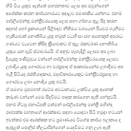
හිමි විය යුතුව ඇත්තේ මහජනතාව ලෙස අප ඔවුන්ගෙන්
අපේක්ෂා කරන කාර්යභාරයට අදාළව පමණකිය යන්නය. එනම්
පාර්ලිමේන්තු මන්ත‍්‍රීවරයෙකු ලෙස සභා ගර්භය තුළ සිදු කරන
අදහස් හෝ ප‍්‍රකාශයන් පිළිබඳව නීතිමය වශයෙන් පියවර ගැනීමට
හැකියාවක් නොතිබිය යුතු නමුත් වධහිංසා සහ අනෙකුත් අපරාධ
ගණයට වැටෙන කිසිදු ක‍්‍රියාවකට ඒ තුළ රැකවරණ නොතිබිය
යුතුය යන දැඩි ස්ථාවරයයි. ඒ අනුව පැහැදිළි ලෙසම අප ලබා
දියයුතු පණිවුඩය වන්නේ පාර්ලිමේන්තු මන්ත‍්‍රීවරයෙකු ලෙසට
ලබාදිය යුතු ගෞරවය හා වරප‍්‍රසාද ඒ ආකාරයෙන්ම ලබාදීමට අප
බැදී සිටියද රස්තියාදුකාර, මදාවිකාරයෙකුට මන්ත‍්‍රීවරප‍්‍රසාද හා
ගෞරවය ලබා නොදිය යුතු බවයි.
ඒ සමගම මුළුමහත් රටේම අවධානයට ලක්විය යුතු අනෙක්
කරුණ වන්නේ මෙම සිදුවීමට පාදක කරගෙන ඇති හේතුවයි.
එනම් හිටපු ජනාධිපති වත්මන් පාර්ලිමේන්තු මන්ත‍්‍රී මහින්ද
රාජපක්ෂ මහතාගේ ආරක්ෂාව සඳහා යොදවා සිටි හමුදා භටයන්
ඉවත්කර එම ආරක්ෂක භට ප‍්‍රමාණයම විශේෂ කාර්ය බලකාය ද
ඇතුළත් පොලිස් නිලධාරින්ගෙන් යෙදවීමට ගනු ලැබ ඇති