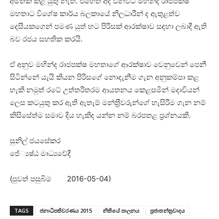
අමතක කළ යුතු නැත. එහෙත් අද වනවිට මහින්ද රාජපක්ෂ
මහතාට විශේෂ කාර්ය බලකායේ නිලධාරීන් ද ඇතුළත්ව
දෙසීයකගෙන් පමණ යුත් භට පිරිසක් ආරක්ෂාව සඳහා ලබාදී ඇති
බව රජය සහතික කරයි.
ඒ අනුව මහින්ද රාජපක්ෂ මහතාගේ ආරක්ෂාව වෙනුවෙන් පෙනී
සිටින්නේ යැයි කියන පිරිසගේ නොදැනීම ගැන අනුකම්පා කළ
හැකි නමුත් රටේ උත්තරීතරම ආයතනය කෙළසමින් මදාවියන්
ලෙස කටයුතු කර ඇති ඇතැම් මන්ත‍්‍රීවරුන්ගේ හැසිරීම ගැන නම්
කිසිසේත්ම සමාව දිය හැකිද යන්න නම් බරපතළ ප‍්‍රශ්නයකි.
සුනිල් ජයසේකර
ජේ්‍යෂ්ඨ මාධ්‍යවේදී
(පුවත් පසුබිම 2016-05-04)
TAGS
ජනාධිපතිවරණය 2015
නිතියේ පාලනය
ප්‍රජාතන්ත්‍රවාදය