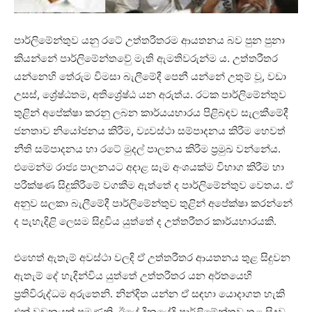
පාර්ලිමේන්තුව යනු රටේ උත්තරීතරම ආයතනය බව පුන පුනා
කියන්නේ පාර්ලිමේන්තවේු මැති ඇමතිවරුන්ම ය. උත්තරීතර
යන්නෙහි තේරුම විමසා බැලීමේදී පෙනී යන්නේ උතුම් වූ, වඩා
උසස්, ශ්‍රේෂ්ඨතම, අතිශ්‍රේෂ්ඨ යන අරුත්ය. රටක පාර්ලිමේන්තුව
තුළින් අපේක්ෂා කරනු ලබන කාර්යයභාරය පිළිබඳව සැලකීමේදී
ජනතාව නියෝජනය කිරීම, ව්‍යවස්ථා සම්පාදනය කිරීම හෙවත්
නීති සම්පාදනය හා රටේ මුදල් පාලනය කිරීම ප‍්‍රමුඛ වන්නේය.
එමෙන්ම රාජ්‍ය පාලනයට අදාළ සෑම අංශයක්ම විභාග කිරීම හා
පරීක්ෂණ සිදුකිරීමේ වගකීම ඇත්තේ ද පාර්ලිමේන්තුව වෙතය. ඒ
අනුව සලකා බැලීමේදී පාර්ලිමේන්තුව තුළින් අපේක්ෂා කරන්නේ
ද පැහැදිළි ලෙසම සිදුවිය යුත්තේ ද උත්තරීතර කාර්යභාරයකි.
එහෙත් ඇතැම් අවස්ථා වලදි ඒ උත්තරීතර ආයතනය තුළ සිදුවන
ඇතැම් දේ හැදින්විය යුත්තේ උත්තරීතර යන අර්තයෙහි
ප‍්‍රතිවිරුද්ධම අරුතෙනි. නින්දිත යන්න ඒ සඳහා යොදාගත හැකි
එක් වචනයක් පමණකි. ඊයේ දිනයේදි පාර්ලිමේන්තුව තුළ සිදුව