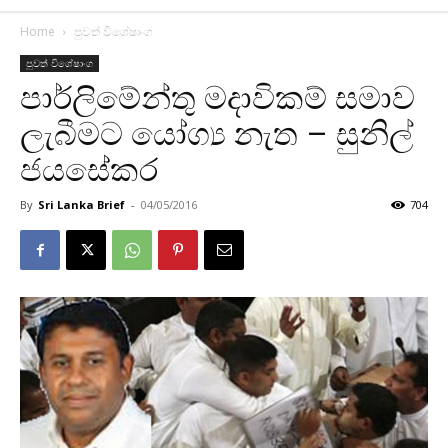
Home
පුවත් විශේෂාංග
පුවත් විශේෂාංග
පාර්ලිමේන්තු මදාවිකම් සමාව
ලැබීමට යෝග්‍ය නැත – සුනිල්
ජයසේකර
By
Sri Lanka Brief
-
04/05/2016
704