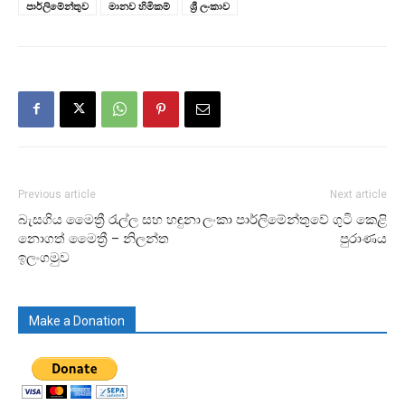
පාර්ලිමේන්තුව
මානව හිමිකම්
ශ්‍රී ලංකාව
Previous article
Next article
බැසගිය මෛත්‍රී රැල්ල සහ හඳුනා
ලංකා පාර්ලිමේන්තුවේ ගුටි කෙළි
නොගත් මෛත්‍රී – නිලන්ත
පුරාණය
ඉලංගමුව
Make a Donation