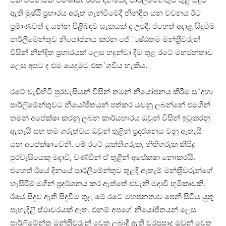
ඇති මුෂ්ඨි ප‍්‍රහාරය අරුත් ගැන්වීමේදී නින්දිත යන වචනය ඊට
ප‍්‍රමාණවත් ද යන්න පිළිබඳව සැකයක් ද උපදී. එහෙත් අදාළ සිදුවීම
පාර්ලිමේන්තුව නියෝජනය කරන ජේ්‍යෂ්ඨතම මන්ත‍්‍රීවරුන්
විසින් නින්දිත ප‍්‍රහාරයක් ලෙස හදුන්වා දීම තුළ රටේ මහජනතාව
ලෙස අපට ද එම යෙදුමට එක`ගවිය හැකිය.
රටේ වැඩිහිටි පුරවැසියන් විසින් තමන් නියෝජනය කිරීම ස`දහා
පාර්ලිමේන්තුවට නියෝජිතයන් පත්කර යවනු ලබන්නේ එමගින්
තමන් අපේක්ෂා කරනු ලබන කාර්යභාරය ඔවුන් විසින් ඉටුකරනු
ඇතැයි සහ තම ගරුත්වය ඔවුන් තුළින් ප‍්‍රදර්ශනය වනු ඇතැයි
යන අපේක්ෂාවෙනි. මේ රටේ යුක්තිගරුක, නීතිගරුක කිසිදු
පුරවැසියෙකු මදාවි, චණ්ඞීන් ඒ තුළින් අපේකෂා නොකරයි.
එහෙත් ඊයේ දිනයේ පාර්ලිමේන්තුව තුළදී ඇතැම් මන්ත‍්‍රීවරුන්ගේ
හැසිරීම් මගින් ප‍්‍රදර්ශනය කර ඇත්තේ එවැනි මදාවි භූමිකාවකි.
ඊයේ සිදුව ඇති සිදුවීම තුළ මේ රටේ මහජනතාව පෙනි සිටිය යුතු
පැහැදිළි ස්ථාවරයක් ඇත. එනම් අපගේ නියෝජිතයන් ලෙස
පාර්ලිමේන්තු මන්ත‍්‍රීවරුන් වෙත ලබාදී ඇති වරප‍්‍රසාද ඔවුන් වෙත