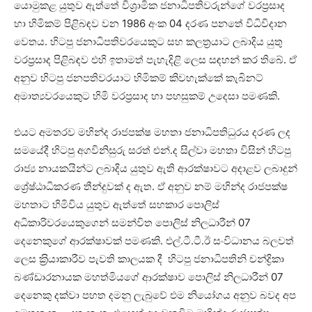
යොමුකළ යුතුව ඇත්තේ විශ‍්‍රාමික ජනාධිපතිවරුන්ගේ වරප‍්‍රසාද
හා හිමිකම් පිළිබඳව වන 1986 අංක 04 දරණ පනතේ විධිවිදාන
වෙතය. හිටපු ජනාධිපතිවරයෙකුට සහ කලත‍්‍රයාට ලබාදිය යුතු
වරප‍්‍රසාද පිළිබඳව එහි ඉතාමත් පැහැදිළි ලෙස සඳහන් කර තිබේ. ඒ
අනුව හිටපු ජනපතිවරයාට හිමිකම් කිවහැක්කේ කැබිනට්
අමාත්‍යවරයෙකුට හිමි වරප‍්‍රසාද හා පහසුකම් උදෙසා පමණකි.
එයට අමතරව මහින්ද රාජපක්ෂ මහතා ජනාධිපතිධුරය දරණ ලද
සමයේදී හිටපු අගවිනිසුරු සරත් එන්.ද සිල්වා මහතා විසින් හිටපු
රාජ්‍ය නායකයින්ට ලබාදිය යුතුව ඇති ආරක්ෂාවට අදාළව ලබාදුන්
ශ්‍රේෂ්ඨාධිකරණ තීන්දුවක් ද ඇත. ඒ අනුව නම් මහින්ද රාජපක්ෂ
මහතාට හිමිවිය යුතුව ඇත්තේ සහකාර පොලිස්
අධිකාරිවරයෙකුගෙන් සමන්විත පොලිස් නිලධාරීන් 07
දෙනෙකුගේ ආරක්ෂාවක් පමණකි. එල්.ටී.ටී.ඊ සංවිධානය බලවත්
ලෙස ක‍්‍රියාකාරීව පැවති කාලයක දී හිටපු ජනාධිපතිනි චන්ද්‍රිකා
බණ්ඩාරනායක මහත්මියගේ ආරක්ෂාව පොලිස් නිලධාරීන් 07
දෙනෙකු දක්වා පහත දමනු ලැබුවේ එම නියෝගය අනුව බවද අප