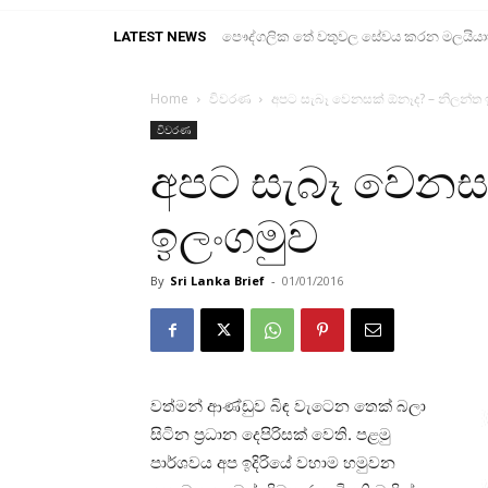
LATEST NEWS
පෞද්ගලික තේ වතුවල සේවය කරන මලයියාහ ද
Home
විවරණ
අපට සැබෑ වෙනසක් ඕනෑද? – නිලන්ත 
විවරණ
අපට සැබෑ වෙනසක
ඉලංගමුව
By
Sri Lanka Brief
-
01/01/2016
වත්මන්
ආණ්ඩුව
බිඳ
වැටෙන
තෙක්
බලා
සිටින
ප්‍රධාන
දෙපිරිසක්
වෙති
.
පළමු
පාර්ශවය අප ඉදිරියේ වහාම
හමුවන