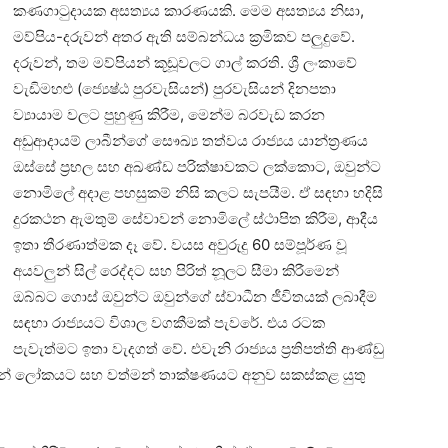
කණගාටුදායක අසත්‍යය කාරණයකි. මෙම අසත්‍යය නිසා,
මව්පිය-දරුවන් අතර ඇති සම්බන්ධය ක්‍රමිකව පලුදුවේ.
දරුවන්, තම මව්පියන් කූඩූවලට ගාල් කරති. ශ්‍රී ලංකාවේ
වැඩිමහළු (ජ්‍යෙෂ්ඨ පුරවැසියන්) පුරවැසියන් දිනපතා
ව්‍යායාම වලට පුහුණු කිරීම, මෙන්ම බරවැඩ කරන
අඩුආදායම් ලාබීන්ගේ සෞඛ්‍ය තත්වය රාජ්‍යය යාන්ත්‍රණය
ඔස්සේ ප්‍රභල සහ අඛණ්ඩ පරික්ෂාවකට ලක්කොට, ඔවුන්ට
නොමිලේ අදාළ පහසුකම් නිසි කලට සැපයීම. ඒ සඳහා හදිසි
දුරකථන ඇමතුම් සේවාවන් නොමිලේ ස්ථාපිත කිරීම, ආදීය
ඉතා තීරණාත්මක දෑ වේ. වයස අවුරුදු 60 සම්පූර්ණ වූ
අයවලුන් සිල් රෙද්දට සහ පිරිත් නූලට සීමා කිරීමෙන්
ඔබ්බට ගොස් ඔවුන්ට ඔවුන්ගේ ස්වාධීන ජීවිතයක් ලබාදීම
සඳහා රාජ්‍යයට විශාල වගකීමක් පැවරේ. එය රටක
පැවැත්මට ඉතා වැදගත් වේ. එවැනි රාජ්‍යය ප්‍රතිපත්ති ආණ්ඩු
්මන් ලෝකයට සහ වත්මන් තාක්ෂණයට අනුව සකස්කළ යුතු