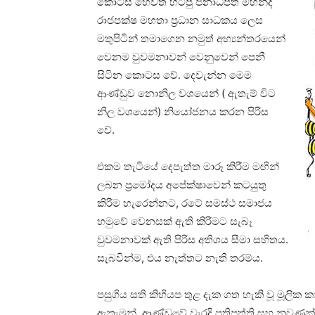
කොටස
හෙවත්
හිටපු
ජනාධිපති
මහින්ද
රාජපක්ෂ
මහතා
ප්‍රධාන
සාධකය
ලෙස
මතුපිටින්
තමාගෙන
නමුත්
අභ්‍යන්තරයෙන්
වෙනම
වුවමනාවන්
වෙනුවෙන්
පෙනී
සිටින
කොටස
වේ
.
දෙවැන්න
මෙම
ආණ්ඩුව
නොනිල
වශයෙන්
(
ඇතැම්
විට
නිල
වශයෙන්
)
නියෝජනය
කරන
පිරිස
වේ
.
එකම
තැටියේ
දෙපැත්ත
මාරූ
කිරීම
මඟින්
ලබන
ප්‍රමෝදය අපේක්ෂාවෙන් කටයුතු
කිරීම හැරෙන්නට
,
රටේ
සමස්ථ
සමාජය
හමුවේ
වෙනසක්
ඇති
කිරීමට
සැබෑ
වුවමනාවක්
ඇති
පිරිස
අතිශය
සීමා
සහිතය
.
සැබවින්ම, එය නැත්තට නැති තරම්ය.
පසුගිය සති කිහියප තුළ දැක ගත හැකි වූ මූල
ඇතැමුන්, ආණ්ඩුවේ වැරදි ප්‍රතිපත්ති සහ නුව