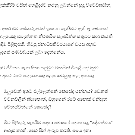
ක්කිරීම් විසින් හෙළිදරව් කරනු ලබන්නේ හුදු විවේචකයින්,
වන අතර එම සේයාරුවෙන් ඉගෙන ගැනීමට ඇති දෑ බොහෝ
්ගලයෙකු එවැන්නක නිරතවීම සැබවින්ම සතුටට කාරණයකි.
ිම පිළිතුරකි. හිටපු ජනාධිපතිවරයාගේ වයස අනුව
ැදගත් පණිවිඩයක් ලබා දෙන්නේය.
ොව ජීවිතය ගැන සිතා පළමුව මනසින් මියැදී දෙවනුව
දුවන අතර රටේ පාලකයෙකු ලෙස කටයුතු කළ අයෙකු
ඔලුවෙන් අතට එල්ලෙන්නේ කෙසේද යන්නය? වෙනත්
වචනවලින් කියතොත්, ඔහුගෙන් රටේ අනෙක් මිනිසුන්
වෙනස්වන්නේ කෙසේද?
මීට පිළිතුරු සැපයීම සඳහා බොහෝ දෙනෙකු, “දේවත්වය”
ආරූඪ කරති. පෙර පින් ආරූඪ කරති. මෙය ඉතා