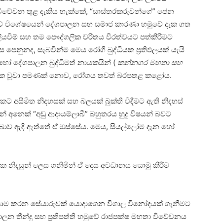
ිවේචන තුළ දැකිය හැක්කේ, “සාස්තරකරුවන්ගේ” පේන
වේ විශේෂයෙන් දේශපාලන සහ සමාජ කාරණා හමුවේ දැක ගත
ියවීම් සහ තම පෞද්ගලික චරිතය වීරත්වයට පත්කිරීමට
ෙනුනද, සැබවින්ම මෙය රෝගී බුද්ධියක ප්‍රතිඵලයක් යැයි
ෝ දේශපාලන බුද්ධිමත් නායකයින් (
කන්නගර මහතා සහ
දායක වූවා පමණක් නොව, රෝගය තවත් බරපතළ කළෝය.
ිරිසකට අසීමිත නිදහසක් සහ බලයක් බුක්ති විඳීමට ඇති නිදහස්
න් අනෙක් “අඩු ආදායම්ලාබී” බහුතරය හුදු විෂයන් බවට
ේඛාව ඇඳි ඇත්තේ ඒ ඔස්සේය. මෙය, සියල්ලෝම දැන හෝ
දෙකක නිදසුන් ලෙස ගනිමින් ඒ දෙස අවධානය යොමු කිරීම
යායාම කරන සේයාරුවක් යොදාගෙන විශාල විනෝදයක් ගැනීමට
ාලන තීන්දු සහ ප්‍රතිපත්ති හමුවේ රාජපක්ෂ මහතා විවේචනය