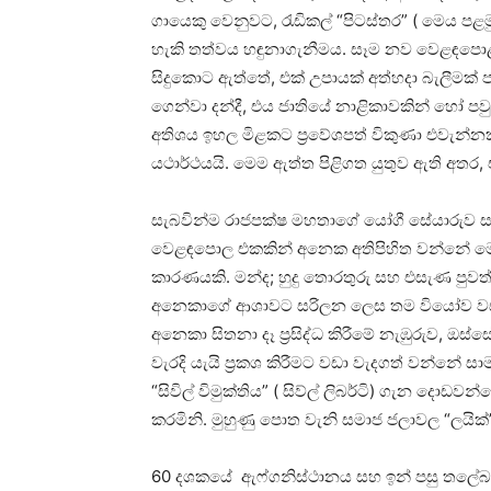
ගායෙකු වෙනුවට, රැඩිකල් “පිටස්තර” ( මෙය පළ
හැකි තත්වය හඳුනාගැනීමය. සෑම නව වෙළඳපොළක් 
සිදුකොට ඇත්තේ, එක් උපායක් අත්හදා බැලීමක් 
ගෙන්වා දන්දී, එය ජාතියේ නාළිකාවකින් හෝ ප
අතිශය ඉහල මිළකට ප්‍රවේශපත් විකුණා එවැන්
යථාර්ථයයි. මෙම ඇත්ත පිළිගත යුතුව ඇති අතර,
සැබවින්ම රාජපක්ෂ මහතාගේ යෝගී සේයාරුව ස
වෙළඳපොල එකකින් අනෙක අතිපිහිත වන්නේ මෙ
කාරණයකි. මන්ද; හුදු තොරතුරු සහ එසැණ පු
අනෙකාගේ ආශාවට සරිලන ලෙස තම වියෝව වසා 
අනෙකා සිතනා දෑ ප්‍රසිද්ධ කිරීමේ නැඹුරුව, ඔස
වැරදි යැයි ප්‍රකශ කිරීමට වඩා වැදගත් වන්නේ ස
“සිවිල් විමුක්තිය” ( සිව්ල් ලිබර්ටි) ගැන ද
කරමිනි. මුහුණු පොත වැනි සමාජ ජලාවල “ලයි
60 දශකයේ ඇෆ්ගනිස්ථානය සහ ඉන් පසු තලේබා