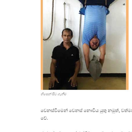
හිසෙන් සිට ගැනීම
වෙනස්වීමෙන් වෙනස් නොවිය යුතු නමුත්, වත
වේ.