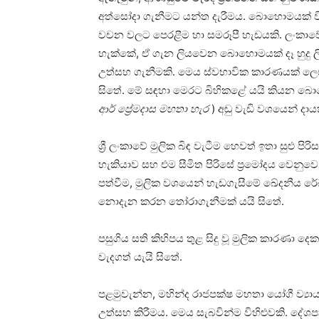
අත්සෝදා ගැනීමට යන්ත දැරීමය. බොහොමයක් ව
වචන වලට පෙරළීම හා සමරූපී හැඩයකි. ලංකා
හැක්කේ, ඒ ගැන ලියවෙන බොහොමයක් දෑ හුදු ල
උත්සහ ගැනීමකි. මෙය ස්වභාවික කාරණයක් ලෙස ප
සිතේ. මේ සඳහා මෙරට බිහිකළේ යයි කියන බොහ
ආර් ප්‍රේමදාස මහතා හැර
) අඩු වැඩි වශයෙන් 
ශ්‍රී ලංකාවේ මුලික බිඳ වැටීම හෙවත් ඉතා සුළු ප
හැකියාව සහ එම සීමිත පිරිසේ ප්‍රමෝදය වෙනුවෙ
පත්වීම, මුලික වශයෙන් හැඩගැසීමේ ඛේදනීය ර
නොදැන කරන තෝරාගැනීමක් යයි සිතේ.
පසුගිය සති කිහිපය තුළ සිදු වූ මුලික කාරණා 
වැදගත් යැයි සිතේ.
පළමුවැන්න, මහින්ද රාජපක්ෂ මහතා යෝගී ව්‍
උත්සහ කිරීමය. මෙය සැබවින්ම විහිළුවකි. දේශප