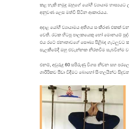
කළ හැකි නමුදු ඔහුගේ යෝගී ව්‍යායාම හාස්‍යයට ල
අනුවණ ලෙස මත්වී සිටින ආකාරයය.
අදාළ යෝගී ව්‍යායාමය අතිශය සංකීරණ එකක් 
වෙති. රටක හිටපු පාලකයෙකු හෝ මොනයම් පුද
එය රටේ ජනාතාවගේ සෞඛ්‍ය පිළිබඳ ගැටලුවට කද
සැලකීමේදී ඔහු එවැන්නක නිරතවීම සැබවින්ම ව
එනම්, අවුරුදු 60 සපිරුණු විගස නිවන සහ පරල
ශාරීරිකව පීඩා විඳීමට බොහෝ සිංහලයින්ට සි