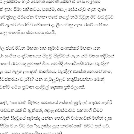
ට ලක්කිරීම හැර වෙනත් කෝණයකින් ඒ දෙස බැලීමේ
තේ ඉතා සීමා සහිතවය. එසේම, අදාල සේයාරුව ගැන ගුණ
ත්‍රීපල සිරිසේන මහතා එසේ කළේ නම් ඔවුහු ඊට විරුද්ධව
 නම් ඇයට එරෙහිව බොහෝ දෑ ලියවෙනු ඇත. රටේ රෝගය
ියාලු මානසික ස්වභාවය එයයි.
මහේල ජයවර්ධන මහතා සහ කුමාර් සංගක්කර මහතා යන
ංගීත සංදර්ශනයක සිදු වූ සිදුවීමක් ගැන තම මතය ඉදිරිපත්
ෝ රටවටද පුවතක් විය. මෙහිදී ජනාධිපතිවරයා වැරදිද?
ළ යට ඇඳුම ලබාදුන් කාන්තාව වැරදිද? එසේත් නොවේ නම්,
පිටස්තරයා වැරදිද? යන ගැටලුවලට හතුපිපෙන්නා මෙන්,
න්ම මෙය ප්‍රධාන ආරවුල් දෙකක ප්‍රතිඵලයකි.
ලී, “සෙක්ස්” පිළිබඳ සමාජයේ අස්සක් මුල්ලක් නෑරම පැතිරී
විවේචනයක් වී ඇත්තේ, අදාළ අවස්ථාවට සහභාගී වීමට
මුත් සිදුවූයේ කුමක්ද යන්න තෙවැනි වාර්තාවක් මඟින් දැක
පිරිස වන විට එය “සැලකිය යුතු කාරණයක්” බවට පත් වේ.
වේ. මෙය සම්ප්‍රදායික ගැටලුවකි.