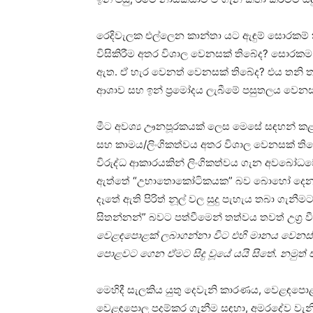
රෙදිවැලක එල්ලෙන කාන්තා යට ඇඳුම් සොරකම් ක
විසිකිරීම අතර විශාල වෙනසක් තිබේද? සොරකම පුර
ඇත. ඒ හැර වෙනත් වෙනසක් තිබේද? එය තනි තන
ආශාව සහ ඉන් ප්‍රමෝදය ලැබීමේ පසුතලය වෙනස
මීට අවශ්‍ය ඌනපූරකයක් ලෙස මෙසේ සඳහන් කළ හ
සහ කාමය/ලිංගිකත්වය අතර විශාල වෙනසක් ති
විරුද්ධ ආකාරයකින් ලිංගිකත්වය ගැන අවබෝධ
ඇත්තේ “උභාතොකෝටිකයක” බව බොහෝ දෙනා දන
දෑතේ ඇති පිරිත් නූල් වල සුදු පැහැය තබා ගැන
සිතන්නන්” බවට පත්වීමෙන් තත්වය තවත් උග්‍ර
වෙළඳපොළක් ලබාගන්නා විට එහි මානය වෙනස් කි
පොළවට ගෙන ඒමට සිදු වූයේ යයි සිතේ. නමුත් එ
මෙහිදී සැලකිය යුතු දෙවැනි කාරණය, වෙළඳපොළ
වෙළඳපොල පදම්කර ගැනීම සඳහා, අමරදේව වැනි “