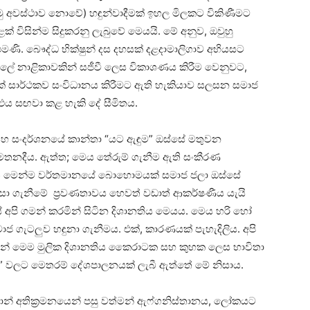
මු අවස්ථාව නොවේ) හඳුන්වාදීමක් ඉහල මිලකට විකිණීමට
විසින්ම සිදුකරනු ලැබුවේ මෙයයි. මේ අනුව, ඔවුහු
පමණි. බෞද්ධ භික්ෂුන් දස දහසක් දළදාමාලිගාව අභියසට
වුලේ නාළිකාවකින් සජීවී ලෙස විකාශණය කිරීම වෙනුවට,
නක් සාර්ථකව සංවිධානය කිරීමට ඇති හැකියාව සලසන සමාජ
 එය සඟවා කළ හැකි දේ සීමිතය.
හ සංදර්ශනයේ කාන්තා “යට ඇඳුම” ඔස්සේ මතුවන
තනදීය. ඇත්ත; මෙය තේරුම් ගැනීම ඇති සංකීරණ
වත් මෙන්ම වර්තමානයේ බොහොමයක් සමාජ ජලා ඔස්සේ
ගැනීමේ ප්‍රවණතාවය හෙවත් වඩාත් ආකර්ෂණීය යැයි
්සේ අපි ගමන් කරමින් සිටින දිශානතිය මෙයය. මෙය හරි හෝ
ාමාජ ගැටලුව හඳුනා ගැනීමය. එක්, කාරණයක් පැහැදිලිය. අපි
ොඩවන්නේ මෙම මුලික දිශානතිය කෛරාටක සහ කුහක ලෙස භාවිතා
ක්” වලට මෙතරම් දේශපාලනයක් ලැබී ඇත්තේ මේ නිසාය.
න් අතික්‍රමනයෙන් පසු වත්මන් ඇෆ්ගනිස්තානය, ලෝකයට