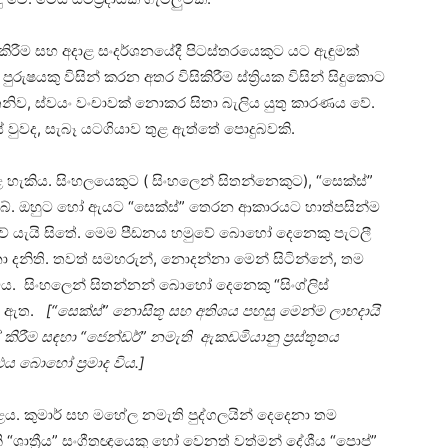
ිරීම සහ අදාළ සංදර්ශනයේදී පිටස්තරයෙකුට යට ඇඳුමක්
ුෂයකු විසින් කරන අතර විසිකිරීම ස්ත්‍රියක විසින් සිදුකොට
ිව, ස්වයං වංචාවක් නොකර සිතා බැලිය යුතු කාරණය වේ.
් වුවද, සැබෑ යටගියාව තුළ ඇත්තේ පොදුබවකි.
ැකිය. සිංහලයෙකුට ( සිංහලෙන් සිතන්නෙකුට), “සෙක්ස්”
බේ. ඔහුට හෝ ඇයට “සෙක්ස්” තෙරන ආකාරයට හාත්පසින්ම
වේ යැයි සිතේ. මෙම පීඩනය හමුවේ බොහෝ දෙනෙකු පැටලී
ිති. තවත් සමහරුන්, නොදන්නා මෙන් සිටින්නේ, තම
ීමටය. සිංහලෙන් සිතන්නන් බොහෝ දෙනෙකු “සිංග්ලිස්
 වී ඇත.
[“සෙක්ස්” නොසිතූ සහ අතිශය පහසු මෙන්ම ලාභදායි
රීම සඳහා “ජෙන්ඩර්” නමැති ඇකඩමියානු ප්‍රස්තූතය
ය බොහෝ ප්‍රමාද විය.]
ය. කුමාර් සහ මහේල නමැති පුද්ගලයින් දෙදෙනා තම
ශාත්‍රීය” සංගීතඥයෙකු හෝ වෙනත් වත්මන් දේශීය “පොප්”