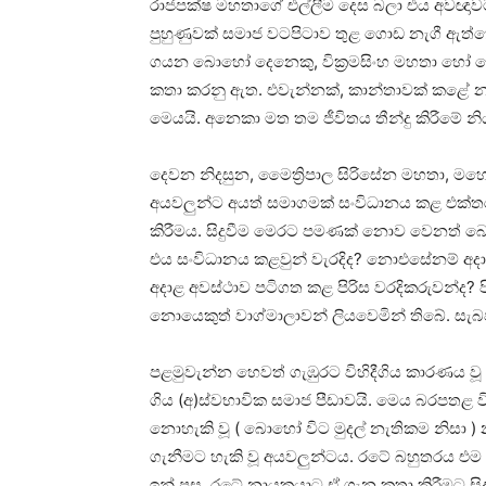
රාජපක්ෂ මහතාගේ එල්ලීම දෙස බලා එය අවඥාව
පුහුණුවක් සමාජ වටපිටාව තුළ ගොඩ නැගී ඇත්
ගයන බොහෝ දෙනෙකු, වික්‍රමසිංහ මහතා හෝ මෛ
කතා කරනු ඇත. එවැන්නක්, කාන්තාවක් කළේ
මෙයයි. අනෙකා මත තම ජීවිතය තීන්දු කිරීමේ න
දෙවන නිදසුන, මෛත්‍රිපාල සිරිසේන මහතා, 
අයවලුන්ට අයත් සමාගමක් සංවිධානය කළ එක්තරා ස
කිරීමය. සිදුවීම මෙරට පමණක් නොව වෙනත් බොහ
එය සංවිධානය කළවුන් වැරදිද? නොඑසේනම් අදා
අදාළ අවස්ථාව පටිගත කළ පිරිස වරදිකරුවන්ද? 
නොයෙකුත් වාග්මාලාවන් ලියවෙමින් තිබේ. සැබවි
පළමුවැන්න හෙවත් ගැඹුරට විහිදීගිය කාරණය වූ ක
ගිය (අ)ස්වභාවික සමාජ පීඩාවයි. මෙය බරපතළ 
නොහැකි වූ ( බොහෝ විට මුදල් නැතිකම නිසා ) න
ගැනීමට හැකි වූ අයවලුන්ටය. රටේ බහුතරය එම 
ඉන් පසු, රටේ නායකයාට ඒ ගැන කතා කිරීමට සිදු 