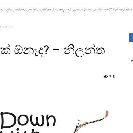
ෙමළ කම්කරු ප්‍රජාව ලක්වන බරපතල ශ්‍රම අපයෝජනය ඇම්නෙස්ටි වාර්තාවක් ද
ඉලංගමුව
් ඕනෑද? – නිලන්ත
715